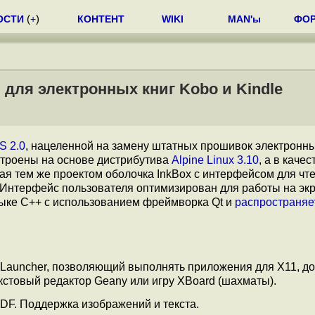
ОСТИ
(
+
)
КОНТЕНТ
WIKI
MAN'ы
ФО
 для электронных книг Kobo и Kindle
S 2.0
, нацеленной на замену штатных прошивок электронны
строены на основе дистрибутива
Alpine Linux 3.10
, а в качес
ая тем же проектом оболочка InkBox с интерфейсом для чт
 Интерфейс пользователя оптимизирован для работы на эк
зыке С++ с использованием фреймворка Qt и
распространяе
Launcher, позволяющий выполнять приложения для X11, до
кстовый редактор Geany или игру XBoard (шахматы).
DF. Поддержка изображений и текста.