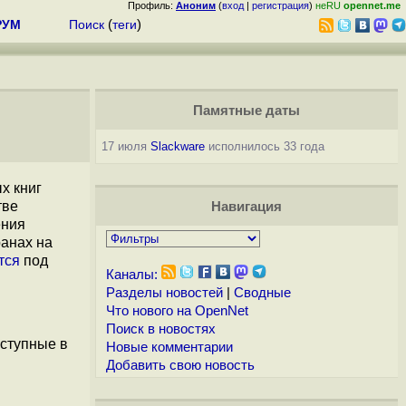
Профиль:
Аноним
(
вход
|
регистрация
)
неRU
opennet.me
РУМ
Поиск
(
теги
)
Памятные даты
17 июля
Slackware
исполнилось 33 года
х книг
тве
Навигация
ения
ранах на
тся
под
Каналы:
Разделы новостей
|
Сводные
Что нового на OpenNet
Поиск в новостях
ступные в
Новые комментарии
Добавить свою новость