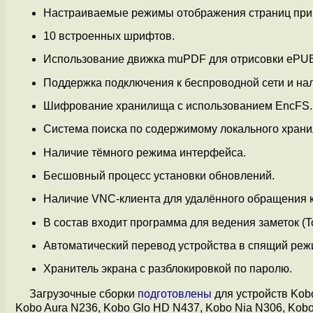
Настраиваемые режимы отображения страниц при 
10 встроенных шрифтов.
Использование движка muPDF для отрисовки ePUB
Поддержка подключения к беспроводной сети и нал
Шифрование хранилища с использованием EncFS.
Система поиска по содержимому локального храни
Наличие тёмного режима интерфейса.
Бесшовный процесс установки обновлений.
Наличие VNC-клиента для удалённого обращения к
В состав входит программа для ведения заметок (
Автоматический перевод устройства в спящий реж
Хранитель экрана с разблокировкой по паролю.
Загрузочные сборки
подготовлены
для устройств Kob
Kobo Aura N236, Kobo Glo HD N437, Kobo Nia N306, Kobo 