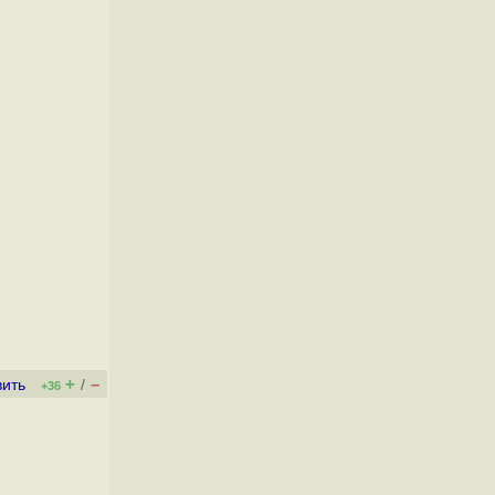
+
–
вить
/
+36