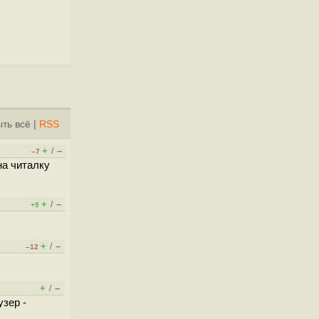
ть всё
|
RSS
+
–
/
–7
на читалку
+
–
/
+9
+
–
/
–12
+
–
/
узер -