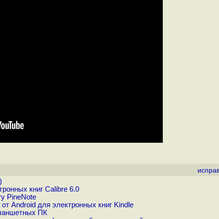
испра
)
онных книг Calibre 6.0
у PineNote
от Android для электронных книг Kindle
планшетных ПК