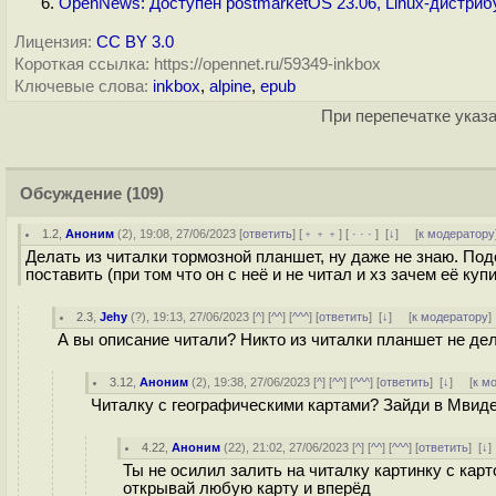
OpenNews: Доступен postmarketOS 23.06, Linux-дистри
Лицензия:
CC BY 3.0
Короткая ссылка: https://opennet.ru/59349-inkbox
Ключевые слова:
inkbox
,
alpine
,
epub
При перепечатке указа
Обсуждение
(109)
1.2
,
Аноним
(
2
), 19:08, 27/06/2023 [
ответить
] [
﹢﹢﹢
] [
· · ·
]
[
↓
] [
к модератору
Делать из читалки тормозной планшет, ну даже не знаю. Подо
поставить (при том что он с неё и не читал и хз зачем её куп
2.3
,
Jehy
(
?
), 19:13, 27/06/2023 [
^
] [
^^
] [
^^^
] [
ответить
]
[
↓
] [
к модератору
]
А вы описание читали? Никто из читалки планшет не дел
3.12
,
Аноним
(
2
), 19:38, 27/06/2023 [
^
] [
^^
] [
^^^
] [
ответить
]
[
↓
] [
к м
Читалку с географическими картами? Зайди в Мвиде
4.22
,
Аноним
(
22
), 21:02, 27/06/2023 [
^
] [
^^
] [
^^^
] [
ответить
]
[
↓
Ты не осилил залить на читалку картинку с кар
открывай любую карту и вперёд