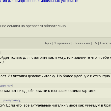
бутив для смартфонов и мобильных устройств
ние ссылки на opennet.ru обязательно
Ajax
|
1 уровень
|
Линейный
|
+/-
|
Раскры
]
йдет только для: смотрите как я могу, или зацените что я себе 
ил)
ает. Из читалки делают читалку. Но более удобную и открытую.
одератору
]
о там нет ни одной читалки с географическими картами.
] [
к модератору
]
той? Если что, все актуальные читалки умеют как минимум в бра