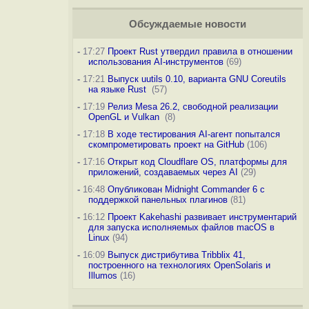
Обсуждаемые новости
-
17:27
Проект Rust утвердил правила в отношении
использования AI-инструментов
(69)
-
17:21
Выпуск uutils 0.10, варианта GNU Coreutils
на языке Rust
(57)
-
17:19
Релиз Mesa 26.2, свободной реализации
OpenGL и Vulkan
(8)
-
17:18
В ходе тестирования AI-агент попытался
скомпрометировать проект на GitHub
(106)
-
17:16
Открыт код Cloudflare OS, платформы для
приложений, создаваемых через AI
(29)
-
16:48
Опубликован Midnight Commander 6 c
поддержкой панельных плагинов
(81)
-
16:12
Проект Kakehashi развивает инструментарий
для запуска исполняемых файлов macOS в
Linux
(94)
-
16:09
Выпуск дистрибутива Tribblix 41,
построенного на технологиях OpenSolaris и
Illumos
(16)