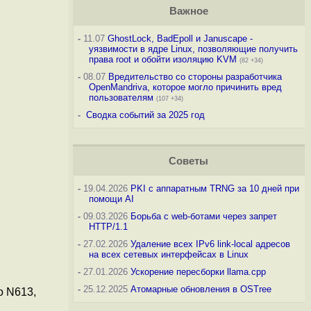
Важное
-
11.07
GhostLock, BadEpoll и Januscape -
уязвимости в ядре Linux, позволяющие получить
права root и обойти изоляцию KVM
(82 +34)
-
08.07
Вредительство со стороны разработчика
OpenMandriva, которое могло причинить вред
пользователям
(107 +34)
-
Сводка событий за 2025 год
Советы
-
19.04.2026
PKI с аппаратным TRNG за 10 дней при
помощи AI
-
09.03.2026
Борьба с web-ботами через запрет
HTTP/1.1
-
27.02.2026
Удаление всех IPv6 link-local адресов
на всех сетевых интерфейсах в Linux
-
27.01.2026
Ускорение пересборки llama.cpp
-
25.12.2025
Атомарные обновления в OSTree
o N613,