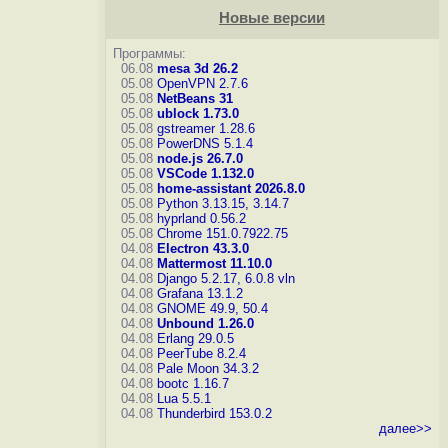
Новые версии
Программы:
06.08
mesa 3d 26.2
05.08
OpenVPN 2.7.6
05.08
NetBeans 31
05.08
ublock 1.73.0
05.08
gstreamer 1.28.6
05.08
PowerDNS 5.1.4
05.08
node.js 26.7.0
05.08
VSCode 1.132.0
05.08
home-assistant 2026.8.0
05.08
Python 3.13.15, 3.14.7
05.08
hyprland 0.56.2
05.08
Chrome 151.0.7922.75
04.08
Electron 43.3.0
04.08
Mattermost 11.10.0
04.08
Django 5.2.17, 6.0.8
vln
04.08
Grafana 13.1.2
04.08
GNOME 49.9, 50.4
04.08
Unbound 1.26.0
04.08
Erlang 29.0.5
04.08
PeerTube 8.2.4
04.08
Pale Moon 34.3.2
04.08
bootc 1.16.7
04.08
Lua 5.5.1
04.08
Thunderbird 153.0.2
далее>>