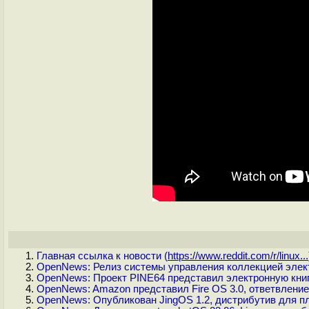
Главная ссылка к новости (
https://www.reddit.com/r/linux...
OpenNews: Релиз системы управления коллекцией электр
OpenNews: Проект PINE64 представил электронную книг
OpenNews: Amazon представил Fire OS 3.0, ответвление 
OpenNews: Опубликован JingOS 1.2, дистрибутив для 