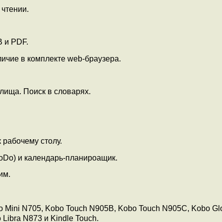
чтении.
 и PDF.
ичие в комплекте web-браузера.
лища. Поиск в словарях.
 рабочему столу.
ToDo) и календарь-планироащик.
им.
o Mini N705, Kobo Touch N905B, Kobo Touch N905C, Kobo Gl
Libra N873 и Kindle Touch.