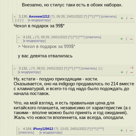
Внезапно, но стилус таки есть в обоих наборах.
3.130
,
Аноним1212
(
?
), 06:28, 24/01/2022 [
^
] [
^^
] [
^^^
] [
ответить
]
+
–
/
[
↓
] [
↑
] [
к модератору
]
Чехол в подарок за 99$*
4.131
,
.
(
?
), 08:39, 24/01/2022 [
^
] [
^^
] [
^^^
] [
ответить
]
+
–
/
[
к модератору
]
> Чехол в подарок за 999$*
у вас девятка отвалилась
–1
3.132
,
.
(
?
), 08:52, 24/01/2022 [
^
] [
^^
] [
^^^
] [
ответить
]
[
↑
]
+
–
[
к модератору
]
/
Ну, кстати - поздно приходящим - кости.
Оказывается, оно на indigogo продавалось по 214 вместе
с клавиатурой, и всего-то год надо было подождать до
начала поставок.
Что, на мой взгляд, и есть правильная цена для
китайского планшета, независимо от характеристик (а с
такими - вполне можно было принять и год ожидания).
Жаль что новости впопеннета, как всегда, опоздали.
4.154
,
iPony129412
(
?
), 13:03, 24/01/2022 [
^
] [
^^
] [
^^^
]
+
–
/
[
ответить
]
[
к модератору
]