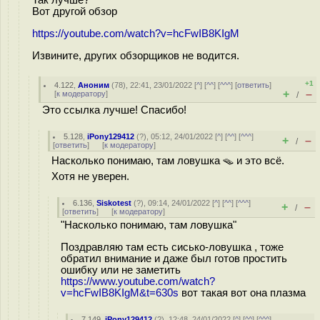
Так лучше?
Вот другой обзор
https://youtube.com/watch?v=hcFwIB8KIgM
Извините, других обзорщиков не водится.
+1
4.122
,
Аноним
(
78
), 22:41, 23/01/2022 [
^
] [
^^
] [
^^^
] [
ответить
]
+
–
[
к модератору
]
/
Это ссылка лучше! Спасибо!
5.128
,
iPony129412
(
?
), 05:12, 24/01/2022 [
^
] [
^^
] [
^^^
]
+
–
/
[
ответить
]
[
к модератору
]
Насколько понимаю, там ловушка 🪤 и это всё.
Хотя не уверен.
6.136
,
Siskotest
(
?
), 09:14, 24/01/2022 [
^
] [
^^
] [
^^^
]
+
–
/
[
ответить
]
[
к модератору
]
"Насколько понимаю, там ловушка"
Поздравляю там есть сисько-ловушка , тоже
обратил внимание и даже был готов простить
ошибку или не заметить
https://www.youtube.com/watch?
v=hcFwIB8KIgM&t=630s
вот такая вот она плазма
7.149
,
iPony129412
(
?
), 12:48, 24/01/2022 [
^
] [
^^
] [
^^^
]