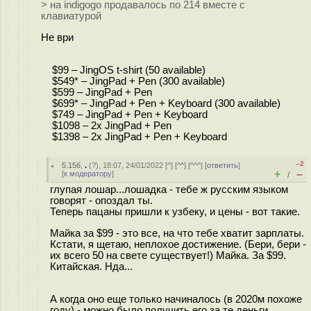
> на indigogo продавалось по 214 вместе с
клавиатурой
Не ври
$99 – JingOS t-shirt (50 available)
$549* – JingPad + Pen (300 available)
$599 – JingPad + Pen
$699* – JingPad + Pen + Keyboard (300 available)
$749 – JingPad + Pen + Keyboard
$1098 – 2x JingPad + Pen
$1398 – 2x JingPad + Pen + Keyboard
–2
5.156
,
.
(
?
), 18:07, 24/01/2022 [
^
] [
^^
] [
^^^
] [
ответить
]
+
–
[
к модератору
]
/
глупая лошар...лошадка - тебе ж русским языком
говорят - опоздал ты.
Теперь пацаны пришли к узбеку, и цены - вот такие.
Майка за $99 - это все, на что тебе хватит зарплаты.
Кстати, я щетаю, неплохое достижение. (Бери, бери -
их всего 50 на свете существует!) Майка. За $99.
Китайская. Нда...
А когда оно еще только начиналось (в 2020м похоже
году) - можно было получить его за те деньги,