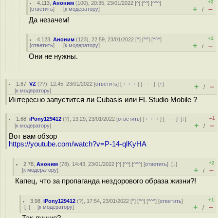
+2
4.113
,
Аноним
(
100
), 20:35, 23/01/2022 [
^
] [
^^
] [
^^^
]
+
–
[
ответить
]
[
к модератору
]
/
Да незачем!
+1
4.123
,
Аноним
(
123
), 22:59, 23/01/2022 [
^
] [
^^
] [
^^^
]
+
–
[
ответить
]
[
к модератору
]
/
Они не нужны.
1.67
,
VZ
(
??
), 12:45, 23/01/2022 [
ответить
] [
﹢﹢﹢
] [
· · ·
]
[
↑
]
+
–
/
[
к модератору
]
Интересно запустится ли Cubasis или FL Studio Mobile ?
–1
1.68
,
iPony129412
(
?
), 13:29, 23/01/2022 [
ответить
] [
﹢﹢﹢
] [
· · ·
]
[
↓
]
+
–
[
к модератору
]
/
Вот вам обзор
https://youtube.com/watch?v=P-14-qlKyHA
+2
2.78
,
Аноним
(
78
), 14:43, 23/01/2022 [
^
] [
^^
] [
^^^
] [
ответить
]
[
↓
]
+
–
[
к модератору
]
/
Капец, что за пропаганда нездорового образа жизни?!
+1
3.98
,
iPony129412
(
?
), 17:54, 23/01/2022 [
^
] [
^^
] [
^^^
] [
ответить
]
+
–
[
↓
] [
к модератору
]
/