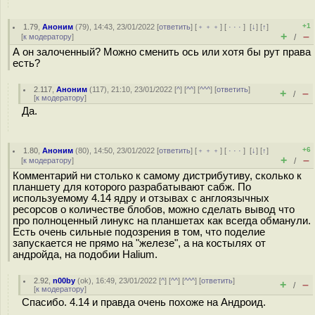
+1
1.79
,
Аноним
(
79
), 14:43, 23/01/2022 [
ответить
] [
﹢﹢﹢
] [
· · ·
]
[
↓
] [
↑
]
+
–
[
к модератору
]
/
А он залоченный? Можно сменить ось или хотя бы рут права
есть?
2.117
,
Аноним
(
117
), 21:10, 23/01/2022 [
^
] [
^^
] [
^^^
] [
ответить
]
+
–
/
[
к модератору
]
Да.
+6
1.80
,
Аноним
(
80
), 14:50, 23/01/2022 [
ответить
] [
﹢﹢﹢
] [
· · ·
]
[
↓
] [
↑
]
+
–
[
к модератору
]
/
Комментарий ни столько к самому дистрибутиву, сколько к
планшету для которого разрабатывают сабж. По
используемому 4.14 ядру и отзывах с англоязычных
ресорсов о количестве блобов, можно сделать вывод что
про полноценный линукс на планшетах как всегда обманули.
Есть очень сильные подозрения в том, что поделие
запускается не прямо на "железе", а на костылях от
андройда, на подобии Halium.
2.92
,
n00by
(
ok
), 16:49, 23/01/2022 [
^
] [
^^
] [
^^^
] [
ответить
]
+
–
/
[
к модератору
]
Спасибо. 4.14 и правда очень похоже на Андроид.