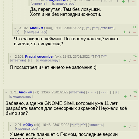
+
–
/
[
ответить
]
[
к модератору
]
Да, перепутал. Там без ловушки.
Хотя и не без нетрадиционности.
+1
3.102
,
Аноним
(
100
), 19:10, 23/01/2022 [
^
] [
^^
] [
^^^
] [
ответить
]
+
–
[
↑
] [
к модератору
]
/
Что за жирно-шейминг. По твоему как ещё может
выглядеть линуксоид?
+1
2.109
,
Fractal cucumber
(
ok
), 19:53, 23/01/2022 [
^
] [
^^
] [
^^^
]
+
–
[
ответить
]
[
↑
] [
к модератору
]
/
Я посмотрел и чет ничего не запомнил :)
+6
1.71
,
Аноним
(
71
), 13:46, 23/01/2022 [
ответить
] [
﹢﹢﹢
] [
· · ·
]
[
↓
] [
↑
]
+
–
[
к модератору
]
/
Забавно, а где же GNOME Shell, который уже 11 лет
разрабатывается для сенсорных экранов? Неужели всё
было зря?
2.91
,
n00by
(
ok
), 16:43, 23/01/2022 [
^
] [
^^
] [
^^^
] [
ответить
]
+
–
/
[
к модератору
]
У меня есть планшет с Гномом, последние версии