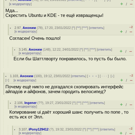
+
–
[
к модератору
]
/
Мда...
Скрестить Ubuntu и KDE - те ещё извращенцы!
–2
2.97
,
Аноним
(
78
), 17:20, 23/01/2022 [
^
] [
^^
] [
^^^
] [
ответить
]
+
–
[
к модератору
]
/
Согласен! Очень пошло!
3.145
,
Аноним
(
148
), 12:22, 24/01/2022 [
^
] [
^^
] [
^^^
] [
ответить
]
+
–
/
[
к модератору
]
Если бы Шаттлворту понравилось, то пусть бы было.
–2
1.103
,
Аноним
(
100
), 19:12, 23/01/2022 [
ответить
] [
﹢﹢﹢
] [
· · ·
]
[
↓
]
+
–
[
↑
] [
к модератору
]
/
Почему ещё никто не догадался скопировать интерфейс
айпадов и айфонов, зачем городить велосипед?
2.106
,
Ingener
(
??
), 19:27, 23/01/2022 [
^
] [
^^
] [
^^^
] [
ответить
]
+
–
/
[
к модератору
]
Копирование ui даёт хороший шанс получить по попе , то
есть иск от Эпл.
–2
3.107
,
iPony129412
(
?
), 19:32, 23/01/2022 [
^
] [
^^
] [
^^^
] [
ответить
]
+
–
[
к модератору
]
/