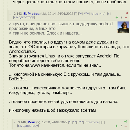
через qemu костыль костылем погоняет, но не пробовал.
–3
2.143
,
EuPhobos
(
ok
), 12:14, 24/01/2022 [
^
] [
^^
] [
^^^
] [
ответить
]
[
↑
]
+
–
[
к модератору
]
/
> круто, в винде вот вот выкатят поддержку android
приложений, а linux это
> так и не осилил. Блеск и нищета...
Видно, что тролль, но вдруг на самом деле дурак и не
знал, что ОС которая в кармане у большинства народа, это
Android/Linux.
Значала грузится Linux, и он уже запускает Android. По
подробнее интернет тебе в помощь.
Тот что на www начинается, если ты не знал..
... кнопочкой на синенькую Е с кружком.. и там дальше..
ВэВэВэ..
.. а потом .. поисковичком можно если вдруг что.. там бинг,
йаху, яндекс, гуголь, рамблер...
. главное проводок не забудь подключить для начала.
и кнопочку нажать шоб зажжужало всё там
+3
3.146
,
Мент
(
?
), 12:30, 24/01/2022 [
^
] [
^^
] [
^^^
] [
ответить
]
[
↓
]
+
–
[
к модератору
]
/