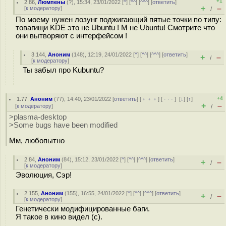
+1
2.86
,
Люмпены
(
?
), 15:34, 23/01/2022 [
^
] [
^^
] [
^^^
] [
ответить
]
+
–
[
к модератору
]
/
По моему нужен лозунг поджигающий пятые точки по типу:
товагищи KDE это не Ubuntu ! М не Ubuntu! Смотрите что
они вытворяют с интерфейсом !
3.144
,
Аноним
(
148
), 12:19, 24/01/2022 [
^
] [
^^
] [
^^^
] [
ответить
]
+
–
/
[
к модератору
]
Ты забыл про Kubuntu?
+4
1.77
,
Аноним
(
77
), 14:40, 23/01/2022 [
ответить
] [
﹢﹢﹢
] [
· · ·
]
[
↓
] [
↑
]
+
–
[
к модератору
]
/
>plasma-desktop
>Some bugs have been modified
Мм, любопытно
2.84
,
Аноним
(
84
), 15:12, 23/01/2022 [
^
] [
^^
] [
^^^
] [
ответить
]
+
–
/
[
к модератору
]
Эволюция, Сэр!
2.155
,
Аноним
(
155
), 16:55, 24/01/2022 [
^
] [
^^
] [
^^^
] [
ответить
]
+
–
/
[
к модератору
]
Генетически модифицированные баги.
Я такое в кино видел (с).