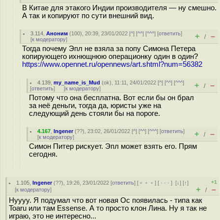
В Китае для этакого Индии производителя — ну смешно.
А так и копируют по сути внешний вид.
3.114
,
Аноним
(
100
), 20:39, 23/01/2022 [
^
] [
^^
] [
^^^
] [
ответить
]
+
–
/
[
к модератору
]
Тогда почему Эпл не взяла за попу Симона Петера
копирующего ихнющнюю операционку один в один?
https://www.opennet.ru/opennews/art.shtml?num=56382
4.139
,
my_name_is_Mud
(
ok
), 11:11, 24/01/2022 [
^
] [
^^
] [
^^^
]
+
–
/
[
ответить
]
[
к модератору
]
Потому что она бесплатна. Вот если бы он брал
за неё деньги, тогда да, юристы уже на
следующий день стояли бы на пороге.
4.167
,
Ingener
(
??
), 23:02, 26/01/2022 [
^
] [
^^
] [
^^^
] [
ответить
]
+
–
/
[
к модератору
]
Симон Питер рискует. Эпл может взять его. Прям
сегодня.
+1
1.105
,
Ingener
(
??
), 19:26, 23/01/2022 [
ответить
] [
﹢﹢﹢
] [
· · ·
]
[
↓
] [
↑
]
+
–
[
к модератору
]
/
Нуууу. Я подумал что вот новая Ос появилась - типа как
Toaru или там Essense. А то просто клон Лина. Ну я так не
играю, это не интересно...