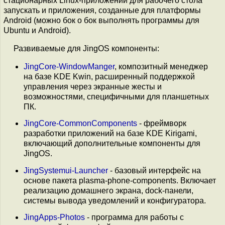
стационарных Linux-приложений для рабочего стола
запускать и приложения, созданные для платформы
Android (можно бок о бок выполнять программы для
Ubuntu и Android).
Развиваемые для JingOS компоненты:
JingCore-WindowManger
, композитный менеджер
на базе KDE Kwin, расширенный поддержкой
управления через экранные жесты и
возможностями, специфичными для планшетных
ПК.
JingCore-CommonComponents
- фреймворк
разработки приложений на базе KDE Kirigami,
включающий дополнительные компоненты для
JingOS.
JingSystemui-Launcher
- базовый интерфейс на
основе пакета plasma-phone-components. Включает
реализацию домашнего экрана, dock-панели,
системы вывода уведомлений и конфигуратора.
JingApps-Photos
- программа для работы с