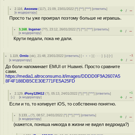
2.116
,
Аноним
(
117
), 21:09, 23/01/2022 [
^
] [
^^
] [
^^^
] [
ответить
]
+
–
/
[
к модератору
]
Просто ты уже проиграл поэтому больше не играешь.
3.168
,
Ingener
(
??
), 23:12, 26/01/2022 [
^
] [
^^
] [
^^^
] [
ответить
]
+
–
/
[
к модератору
]
Крути педали, пока не дали.
–1
1.119
,
Ornlo
(
ok
), 21:48, 23/01/2022 [
ответить
] [
﹢﹢﹢
] [
· · ·
]
[
↓
] [
↑
]
+
–
[
к модератору
]
/
До боли напоминает EMUI от Huawei. Просто сравните
сами.
https://media1.altroconsumo.it/images/DDDD0F9A2607A5
8F4F188DB5CE30E771FE5A25FD
+1
2.129
,
iPony129412
(
?
), 05:13, 24/01/2022 [
^
] [
^^
] [
^^^
] [
ответить
]
+
–
[
↓
] [
к модератору
]
/
Если и то, то копирует iOS, то собственно понятно.
3.133
,
.
(
?
), 08:57, 24/01/2022 [
^
] [
^^
] [
^^^
] [
ответить
]
+
–
/
[
к модератору
]
(кажется, поняша никогда в жизни не видел ведроида?)