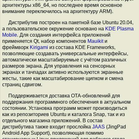
архитектуры x86_64, но последнее время основное
внимание переключилось на архитектуру ARM).
Дистрибутив построен на пакетной базе Ubuntu 20.04,
а пользовательское окружение основано на
KDE Plasma
Mobile
. Для создания интерфейса приложений
применяется Qt, набор компонентов
Mauikit
и
фреймворк
Kirigami
из состава KDE Frameworks,
позволяющие создавать универсальные интерфейсы,
автоматически масштабируемые с учётом различных
размеров экрана. Для управления на сенсорных
экранах и тачпадах активно используются экранные
жесты, такие как масштабирование щипком и смена
страниц сдвигом.
Поддерживается доставка OTA-обновлений для
поддержания программного обеспечения в актуальном
состоянии. Установка программ может производиться
как из репозиториев Ubuntu и каталога Snap, так и из
отдельного магазина приложений. В состав
дистрибутива также входит прослойка
JAAS
(JingPad
Android App Support), позволяющая помимо