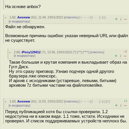
На основе anbox?
1.62
,
Аноним
(
62
), 11:49, 23/01/2022 [
ответить
] [
﹢﹢﹢
] [
· · ·
]
[
↓
]
+
–
/
[
к модератору
]
Файл не обнаружен.
Возможные причины ошибки: указан неверный URL или файл
не существует.
–1
2.69
,
iPony129412
(
?
), 13:36, 23/01/2022 [
^
] [
^^
] [
^^^
] [
ответить
]
+
–
[
к модератору
]
/
Такая большая и крутая компания и выкладывает образ на
Гугл Диск.
Ну это сразу приговор. Узнаю подчерк одной другого
браузера лже опенсорс.
И архив с исходниками (устаревше, левыми, битыми)
архивом 7z битыми частами на файлопомлйке.
+1
1.63
,
Аноним
(
62
), 11:53, 23/01/2022 [
ответить
] [
﹢﹢﹢
] [
· · ·
]
[
↓
] [
↑
]
+
–
[
к модератору
]
/
Перед публикацией хотя бы ссылки проверили. 1.2
недоступна ни в каком виде. 1.1 тоже, кстати. Исходники не
проверял. И список поддерживаемых устройств неплохо бы.