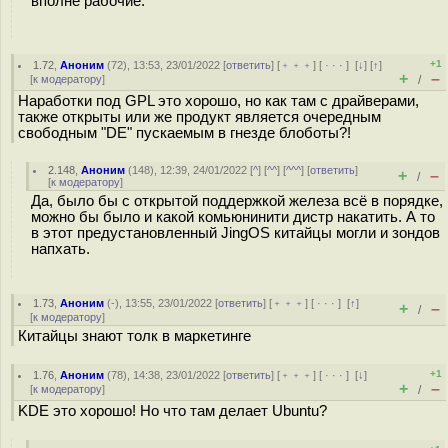
вполне рабочие.
+1
1.72
,
Аноним
(
72
), 13:53, 23/01/2022 [
ответить
] [
﹢﹢﹢
] [
· · ·
]
[
↓
] [
↑
]
+
–
[
к модератору
]
/
Наработки под GPL это хорошо, но как там с драйверами,
также открыты или же продукт является очередным
свободным "DE" пускаемым в гнезде блоботы?!
2.148
,
Аноним
(
148
), 12:39, 24/01/2022 [
^
] [
^^
] [
^^^
] [
ответить
]
+
–
/
[
к модератору
]
Да, было бы с открытой поддержкой железа всё в порядке,
можно бы было и какой комьюнинити дистр накатить. А то
в этот предустановленный JingOS китайцы могли и зондов
напхать.
1.73
,
Аноним
(
-
), 13:55, 23/01/2022 [
ответить
] [
﹢﹢﹢
] [
· · ·
]
[
↑
]
+
–
/
[
к модератору
]
Китайцы знают толк в маркетинге
+1
1.76
,
Аноним
(
78
), 14:38, 23/01/2022 [
ответить
] [
﹢﹢﹢
] [
· · ·
]
[
↓
]
+
–
[
к модератору
]
/
KDE это хорошо! Но что там делает Ubuntu?