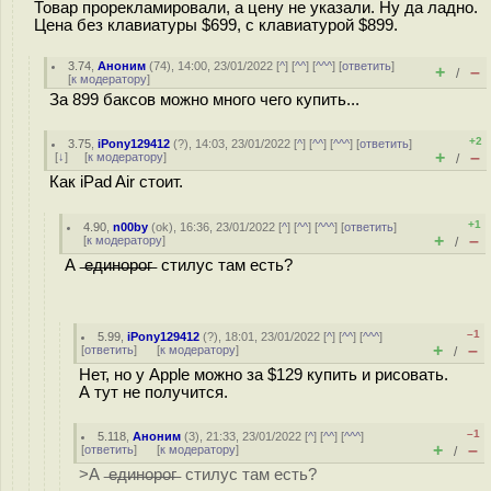
Товар прорекламировали, а цену не указали. Ну да ладно.
Цена без клавиатуры $699, с клавиатурой $899.
3.74
,
Аноним
(
74
), 14:00, 23/01/2022 [
^
] [
^^
] [
^^^
] [
ответить
]
+
–
/
[
к модератору
]
За 899 баксов можно много чего купить...
+2
3.75
,
iPony129412
(
?
), 14:03, 23/01/2022 [
^
] [
^^
] [
^^^
] [
ответить
]
+
–
[
↓
] [
к модератору
]
/
Как iPad Air стоит.
+1
4.90
,
n00by
(
ok
), 16:36, 23/01/2022 [
^
] [
^^
] [
^^^
] [
ответить
]
+
–
[
к модератору
]
/
А ̶е̶д̶и̶н̶о̶р̶о̶г̶ стилус там есть?
–1
5.99
,
iPony129412
(
?
), 18:01, 23/01/2022 [
^
] [
^^
] [
^^^
]
+
–
[
ответить
]
[
к модератору
]
/
Нет, но у Apple можно за $129 купить и рисовать.
А тут не получится.
–1
5.118
,
Аноним
(
3
), 21:33, 23/01/2022 [
^
] [
^^
] [
^^^
]
+
–
[
ответить
]
[
к модератору
]
/
>А ̶е̶д̶и̶н̶о̶р̶о̶г̶ стилус там есть?