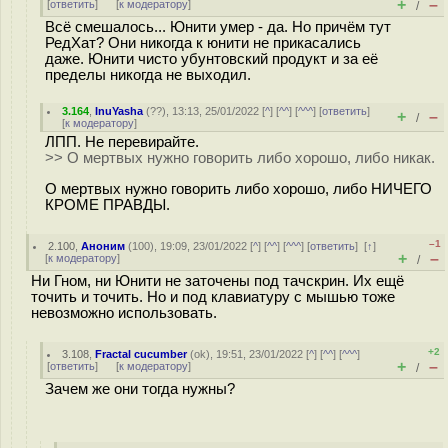
+
–
[
ответить
]
[
к модератору
]
/
Всё смешалось... Юнити умер - да. Но причём тут
РедХат? Они никогда к юнити не прикасались
даже. Юнити чисто убунтовский продукт и за её
пределы никогда не выходил.
3.164
,
InuYasha
(
??
), 13:13, 25/01/2022 [
^
] [
^^
] [
^^^
] [
ответить
]
+
–
/
[
к модератору
]
ЛПП. Не перевирайте.
>> О мертвых нужно говорить либо хорошо, либо никак.
О мертвых нужно говорить либо хорошо, либо НИЧЕГО
КРОМЕ ПРАВДЫ.
–1
2.100
,
Аноним
(
100
), 19:09, 23/01/2022 [
^
] [
^^
] [
^^^
] [
ответить
]
[
↑
]
+
–
[
к модератору
]
/
Ни Гном, ни Юнити не заточены под тачскрин. Их ещё
точить и точить. Но и под клавиатуру с мышью тоже
невозможно использовать.
+2
3.108
,
Fractal cucumber
(
ok
), 19:51, 23/01/2022 [
^
] [
^^
] [
^^^
]
+
–
[
ответить
]
[
к модератору
]
/
Зачем же они тогда нужны?