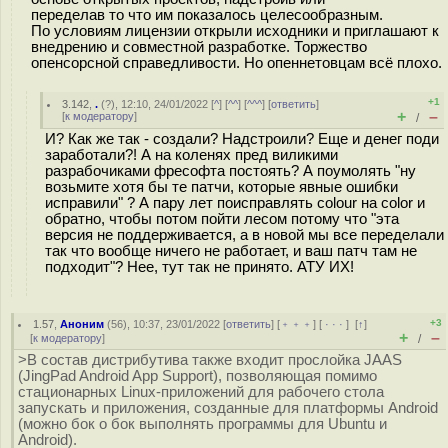
переделав то что им показалось целесообразным.
По условиям лицензии открыли исходники и приглашают к
внедрению и совместной разработке. Торжество
опенсорсной справедливости. Но опеннетовцам всё плохо.
+1
3.142
,
.
(
?
), 12:10, 24/01/2022 [
^
] [
^^
] [
^^^
] [
ответить
]
+
–
[
к модератору
]
/
И? Как же так - создали? Надстроили? Еще и денег поди
заработали?! А на коленях пред виликими
разрабочиками фресофта постоять? А поумолять "ну
возьмите хотя бы те патчи, которые явные ошибки
исправили" ? А пару лет поисправлять colour на color и
обратно, чтобы потом пойти лесом потому что "эта
версия не поддерживается, а в новой мы все переделали
так что вообще ничего не работает, и ваш патч там не
подходит"? Нее, тут так не принято. АТУ ИХ!
+3
1.57
,
Аноним
(
56
), 10:37, 23/01/2022 [
ответить
] [
﹢﹢﹢
] [
· · ·
]
[
↑
]
+
–
[
к модератору
]
/
>В состав дистрибутива также входит прослойка JAAS
(JingPad Android App Support), позволяющая помимо
стационарных Linux-приложений для рабочего стола
запускать и приложения, созданные для платформы Android
(можно бок о бок выполнять программы для Ubuntu и
Android).