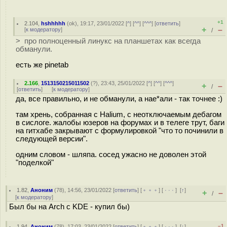
+1
2.104
,
hshhhhh
(
ok
), 19:17, 23/01/2022 [
^
] [
^^
] [
^^^
] [
ответить
]
+
–
[
к модератору
]
/
> про полноценный линукс на планшетах как всегда
обманули.
есть же pinetab
2.166
,
1513150215011502
(
?
), 23:43, 25/01/2022 [
^
] [
^^
] [
^^^
]
+
–
/
[
ответить
]
[
к модератору
]
да, все правильно, и не обманули, а нае*али - так точнее :)
там хрень, собранная с Halium, с неотключаемым дебагом
в сислоге. жалобы юзеров на форумах и в телеге трут, баги
на гитхабе закрывают с формулировкой "что то починили в
следующей версии".
одним словом - шляпа. сосед ужасно не доволен этой
"поделкой"
1.82
,
Аноним
(
78
), 14:56, 23/01/2022 [
ответить
] [
﹢﹢﹢
] [
· · ·
]
[
↑
]
+
–
/
[
к модератору
]
Был бы на Arch c KDE - купил бы)
–1
1.94
,
Аноним
(
78
), 17:03, 23/01/2022 [
ответить
] [
﹢﹢﹢
] [
· · ·
]
[
↓
]