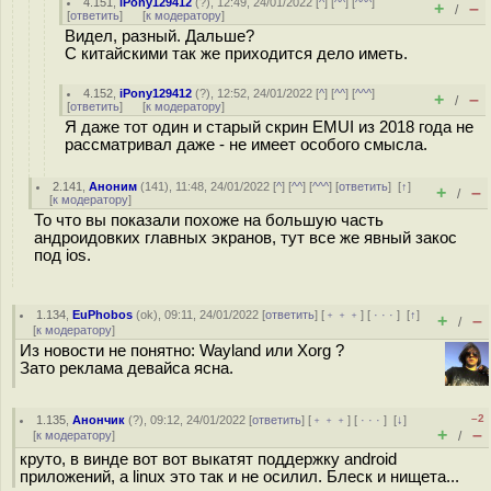
4.151
,
iPony129412
(
?
), 12:49, 24/01/2022 [
^
] [
^^
] [
^^^
]
+
–
/
[
ответить
]
[
к модератору
]
Видел, разный. Дальше?
С китайскими так же приходится дело иметь.
4.152
,
iPony129412
(
?
), 12:52, 24/01/2022 [
^
] [
^^
] [
^^^
]
+
–
/
[
ответить
]
[
к модератору
]
Я даже тот один и старый скрин EMUI из 2018 года не
рассматривал даже - не имеет особого смысла.
2.141
,
Аноним
(
141
), 11:48, 24/01/2022 [
^
] [
^^
] [
^^^
] [
ответить
]
[
↑
]
+
–
/
[
к модератору
]
То что вы показали похоже на большую часть
андроидовких главных экранов, тут все же явный закос
под ios.
1.134
,
EuPhobos
(
ok
), 09:11, 24/01/2022 [
ответить
] [
﹢﹢﹢
] [
· · ·
]
[
↑
]
+
–
/
[
к модератору
]
Из новости не понятно: Wayland или Xorg ?
Зато реклама девайса ясна.
–2
1.135
,
Анончик
(
?
), 09:12, 24/01/2022 [
ответить
] [
﹢﹢﹢
] [
· · ·
]
[
↓
]
+
–
[
к модератору
]
/
круто, в винде вот вот выкатят поддержку android
приложений, а linux это так и не осилил. Блеск и нищета...