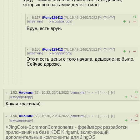
которых оно на самом деле стоило.
+1
6.157
,
iPony129412
(
?
), 19:46, 24/01/2022 [
^
] [
^^
] [
^^^
]
+
–
[
ответить
]
[
к модератору
]
/
Врун, есть врун.
6.158
,
iPony129412
(
?
), 19:49, 24/01/2022 [
^
] [
^^
] [
^^^
]
+
–
/
[
ответить
]
[
к модератору
]
Это и есть цены с того начала, дешевле не было.
Сейчас дороже.
+1
1.52
,
Аноним
(
52
), 10:32, 23/01/2022 [
ответить
] [
﹢﹢﹢
] [
· · ·
]
[
↑
]
+
–
[
к модератору
]
/
Какая красивая)
–1
1.56
,
Аноним
(
56
), 10:36, 23/01/2022 [
ответить
] [
﹢﹢﹢
] [
· · ·
]
[
↓
]
+
–
[
к модератору
]
/
>JingCore-CommonComponents - фреймворк разработки
приложений на базе KDE Kirigami, включающий
дополнительные компоненты для JingOS