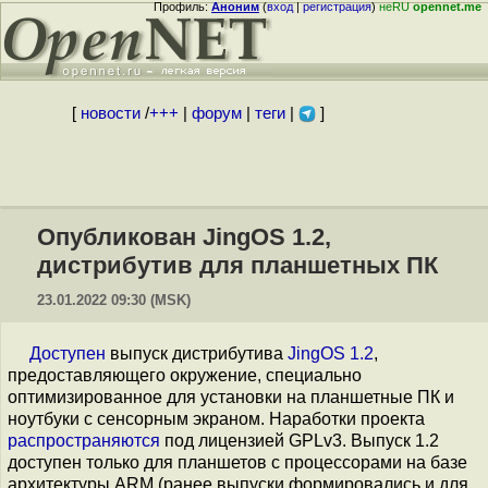
Профиль:
Аноним
(
вход
|
регистрация
)
неRU
opennet.me
[
новости
/
+++
|
форум
|
теги
|
]
Опубликован JingOS 1.2,
дистрибутив для планшетных ПК
23.01.2022 09:30 (MSK)
Доступен
выпуск дистрибутива
JingOS 1.2
,
предоставляющего окружение, специально
оптимизированное для установки на планшетные ПК и
ноутбуки с сенсорным экраном. Наработки проекта
распространяются
под лицензией GPLv3. Выпуск 1.2
доступен только для планшетов с процессорами на базе
архитектуры ARM (ранее выпуски формировались и для