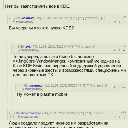
Нет бы заапстримить всё в KDE.
+7
2.59
,
макпыф
(
ok
), 10:38, 23/01/2022 [
^
] [
^^
] [
^^^
] [
ответить
]
[
↓
]
+
–
[
к модератору
]
/
Вы уверены что это нужно KDE?
+3
3.60
,
evk
(
??
), 11:06, 23/01/2022 [
^
] [
^^
] [
^^^
] [
ответить
]
+
–
[
к модератору
]
/
То не уверен, а вот это было бы полезно
>>JingCore-WindowManger, композитный менеджер на
базе KDE Kwin, расширенный поддержкой управления
через экранные жесты и возможностями, специфичными
для планшетных ПК.
4.61
,
макпыф
(
ok
), 11:07, 23/01/2022 [
^
] [
^^
] [
^^^
] [
ответить
]
+
–
/
[
к модератору
]
Ну может в plasma mobile
+19
2.85
,
Константавр
(
ok
), 15:30, 23/01/2022 [
^
] [
^^
] [
^^^
] [
ответить
]
+
–
[
↑
] [
к модератору
]
/
Люди создали продукт, нужное им разработали на
основе открытых проектов, надстроив или