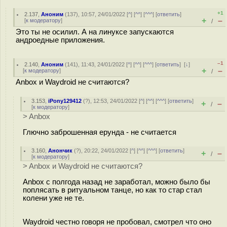
+1
2.137
,
Аноним
(
137
), 10:57, 24/01/2022 [
^
] [
^^
] [
^^^
] [
ответить
]
+
–
[
к модератору
]
/
Это ты не осилил. А на линуксе запускаются
андроедные приложения.
–1
2.140
,
Аноним
(
141
), 11:43, 24/01/2022 [
^
] [
^^
] [
^^^
] [
ответить
]
[
↓
]
+
–
[
к модератору
]
/
Anbox и Waydroid не считаются?
3.153
,
iPony129412
(
?
), 12:53, 24/01/2022 [
^
] [
^^
] [
^^^
] [
ответить
]
+
–
/
[
к модератору
]
> Anbox
Глючно заброшенная ерунда - не считается
3.160
,
Анончик
(
?
), 20:22, 24/01/2022 [
^
] [
^^
] [
^^^
] [
ответить
]
+
–
/
[
к модератору
]
> Anbox и Waydroid не считаются?
Anbox с полгода назад не заработал, можно было бы
поплясать в ритуальном танце, но как то стар стал
колени уже не те.
Waydroid честно говоря не пробовал, смотрел что оно