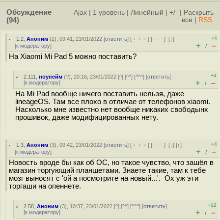
Обсуждение
Ajax
|
1 уровень
|
Линейный
|
+/-
|
Раскрыть
(94)
всё
|
RSS
+4
1.2
,
Аноним
(
2
), 09:41, 23/01/2022 [
ответить
] [
﹢﹢﹢
] [
· · ·
]
[
↓
]
+
–
[
к модератору
]
/
На Xiaomi Mi Pad 5 можно поставить?
+4
2.111
,
ноунейм
(
?
), 20:16, 23/01/2022 [
^
] [
^^
] [
^^^
] [
ответить
]
+
–
[
к модератору
]
/
На Mi Pad вообще ничего поставить нельзя, даже
lineageOS. Там все плохо в отличае от телефонов xiaomi.
Насколько мне известно нет вообще никаких свободынх
прошивок, даже модифицированных нету.
+4
1.3
,
Аноним
(
3
), 09:42, 23/01/2022 [
ответить
] [
﹢﹢﹢
] [
· · ·
]
[
↓
] [
↑
]
+
–
[
к модератору
]
/
Новость вроде бы как об ОС, но такое чувство, что зашёл в
магазин торгующий планшетами. Знаете такие, там к тебе
мозг выносят с 'ой а посмотрите на новый...'. Ох уж эти
торгаши на опеннете.
+12
2.58
,
Аноним
(
3
), 10:37, 23/01/2022 [
^
] [
^^
] [
^^^
] [
ответить
]
+
–
[
к модератору
]
/