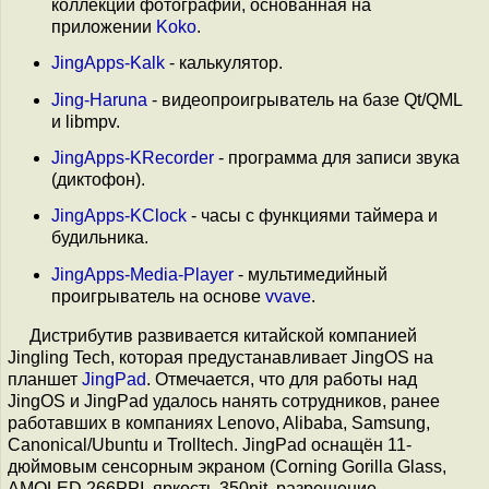
коллекций фотографий, основанная на
приложении
Koko
.
JingApps-Kalk
- калькулятор.
Jing-Haruna
- видеопроигрыватель на базе Qt/QML
и libmpv.
JingApps-KRecorder
- программа для записи звука
(диктофон).
JingApps-KClock
- часы с функциями таймера и
будильника.
JingApps-Media-Player
- мультимедийный
проигрыватель на основе
vvave
.
Дистрибутив развивается китайской компанией
Jingling Tech, которая предустанавливает JingOS на
планшет
JingPad
. Отмечается, что для работы над
JingOS и JingPad удалось нанять сотрудников, ранее
работавших в компаниях Lenovo, Alibaba, Samsung,
Canonical/Ubuntu и Trolltech. JingPad оснащён 11-
дюймовым сенсорным экраном (Corning Gorilla Glass,
AMOLED 266PPI, яркость 350nit, разрешение