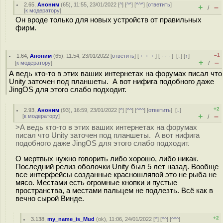
2.65
,
Аноним
(
65
), 11:55, 23/01/2022 [
^
] [
^^
] [
^^^
] [
ответить
]
+
–
/
[
к модератору
]
Он вроде только для новых устройств от правильных
фирм.
–1
1.64
,
Аноним
(
65
), 11:54, 23/01/2022 [
ответить
] [
﹢﹢﹢
] [
· · ·
]
[
↓
] [
↑
]
+
–
[
к модератору
]
/
А ведь кто-то в этих ваших интернетах на форумах писал что
Unity заточен под планшеты. А вот нифига подобного даже
JingOS для этого слабо подходит.
+2
2.93
,
Аноним
(
93
), 16:59, 23/01/2022 [
^
] [
^^
] [
^^^
] [
ответить
]
[
↓
]
+
–
[
к модератору
]
/
>А ведь кто-то в этих ваших интернетах на форумах
писал что Unity заточен под планшеты. А вот нифига
подобного даже JingOS для этого слабо подходит.
О мертвых нужно говорить либо хорошо, либо никак.
Последний релиз оболочки Unity был 5 лет назад. Вообще
все интерфейсы созданные красношляпой это не рыба не
мясо. Местами есть огромные кнопки и пустые
пространства, а местами пальцем не подлезть. Всё как в
вечно сырой Винде.
+2
3.138
,
my_name_is_Mud
(
ok
), 11:06, 24/01/2022 [
^
] [
^^
] [
^^^
]