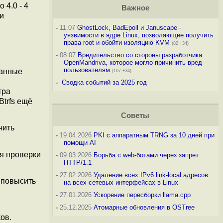
 4.0 - 4
Важное
ии
-
11.07
GhostLock, BadEpoll и Januscape -
уязвимости в ядре Linux, позволяющие получить
права root и обойти изоляцию KVM
(82 +34)
-
08.07
Вредительство со стороны разработчика
OpenMandriva, которое могло причинить вред
пользователям
ванные
(107 +34)
-
Сводка событий за 2025 год
тра
Btrfs ещё
Советы
чить
-
19.04.2026
PKI с аппаратным TRNG за 10 дней при
помощи AI
я проверки
-
09.03.2026
Борьба с web-ботами через запрет
HTTP/1.1
-
27.02.2026
Удаление всех IPv6 link-local адресов
 повысить
на всех сетевых интерфейсах в Linux
-
27.01.2026
Ускорение пересборки llama.cpp
-
25.12.2025
Атомарные обновления в OSTree
ов.