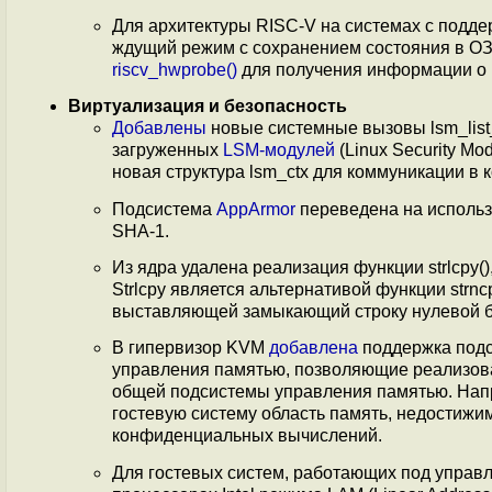
Для архитектуры RISC-V на системах с подд
ждущий режим с сохранением состояния в О
riscv_hwprobe()
для получения информации о 
Виртуализация и безопасность
Добавлены
новые системные вызовы lsm_list_mo
загруженных
LSM-модулей
(Linux Security M
новая структура lsm_ctx для коммуникации в
Подсистема
AppArmor
переведена на использ
SHA-1.
Из ядра удалена реализация функции strlcpy(
Strlcpy является альтернативой функции strn
выставляющей замыкающий строку нулевой б
В гипервизор KVM
добавлена
поддержка подс
управления памятью, позволяющие реализова
общей подсистемы управления памятью. Напр
гостевую систему область память, недостижи
конфиденциальных вычислений.
Для гостевых систем, работающих под управ