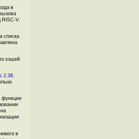
хода в
 вызова
 RISC-V.
да списка
бавлена
то хэшей
c 2.38
.
ельно
я функции
зовании
 на
анизации
емого в