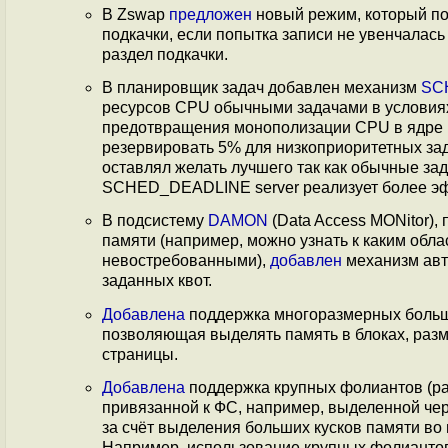
В Zswap
предложен
новый режим, который пол
подкачки, если попытка записи не увенчалас
раздел подкачки.
В планировщик задач добавлен механизм
SC
ресурсов CPU обычными задачами в условиях
предотвращения монополизации CPU в ядре ра
резервировать 5% для низкоприоритетных зад
оставлял желать лучшего так как обычные за
SCHED_DEADLINE server реализует более эф
В подсистему
DAMON
(Data Access MONitor),
памяти (например, можно узнать к каким обла
невостребованными),
добавлен
механизм авт
заданных квот.
Добавлена
поддержка многоразмерных больш
позволяющая выделять память в блоках, раз
страницы.
Добавлена
поддержка крупных фолиантов (pa
привязанной к ФС, например, выделенной че
за счёт выделения больших кусков памяти во
Например, использование крупных фолиантов