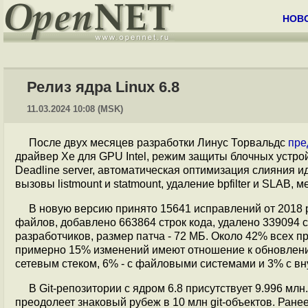
НОВ
Релиз ядра Linux 6.8
11.03.2024 10:08 (MSK)
После двух месяцев разработки Линус Торвальдс
пре
драйвер Xe для GPU Intel, режим защиты блочных устр
Deadline server, автоматическая оптимизация слияния 
вызовы listmount и statmount, удаление bpfilter и SLA
В новую версию принято 15641 исправлений от 2018 р
файлов, добавлено 663864 строк кода, удалено 339094 
разработчиков, размер патча - 72 МБ. Около 42% всех п
примерно 15% изменений имеют отношение к обновлению
сетевым стеком, 6% - с файловыми системами и 3% c в
В Git-репозитории с ядром 6.8 присутствует 9.996 млн
преодолеет знаковый рубеж в 10 млн git-объектов. Ранее