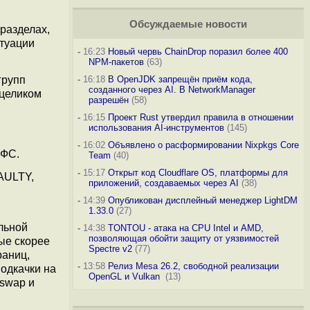
Обсуждаемые новости
разделах,
итуации
-
16:23
Новый червь ChainDrop поразил более 400
NPM-пакетов
(63)
групп
-
16:18
В OpenJDK запрещён приём кода,
созданного через AI. В NetworkManager
 целиком
разрешён
(58)
-
16:15
Проект Rust утвердил правила в отношении
использования AI-инструментов
(145)
-
16:02
Объявлено о расформировании Nixpkgs Core
 ФС.
Team
(40)
-
15:17
Открыт код Cloudflare OS, платформы для
AULTY,
приложений, создаваемых через AI
(38)
-
14:39
Опубликован дисплейный менеджер LightDM
1.33.0
(27)
льной
-
14:38
TONTOU - атака на CPU Intel и AMD,
позволяющая обойти защиту от уязвимостей
ые скорее
Spectre v2
(77)
раниц,
-
13:58
Релиз Mesa 26.2, свободной реализации
одкачки на
OpenGL и Vulkan
(13)
Zswap и