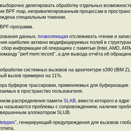
 выборочно делегировать обработку отдельных возможност
ание BPF map, непривилегированным процессам в пространс
ерждена специальным токеном.
 BPF-программ.
рования данных,
позволяющая
отслеживать чтение и запис
ения наиболее активно модифицируемых полей в структурах
бор информации об операциях с памятью (Intel, AMD, ARM
команду "perf mem record", а для вывода отчёта об обращен
бработки системных вызовов на архитектуре s390 (IBM Z),
мный вызов примерно на 11%.
ера буферов трассировки, применяемых для буферизации
ваемых в пространство пользователя.
анизм распределения памяти
SLAB
, вместо которого в ядре
ины называются проблемы с сопровождением, наличие пробл
совершенным аллокатором SLUB.
totypes
", генерирующий предупреждения для вызовов глоб
отипа.