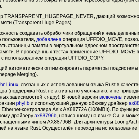
.
аметр TRANSPARENT_HUGEPAGE_NEVER, дающий возможно
мяти (Transparent Huge Pages).
зможность создавать обработчики обращений к невыделенны
е пользователя,
добавлена
операция UFFDIO_MOVE, позв
щать страницы памяти в виртуальном адресном пространств
амяти. В проведённых тестах применение UFFDIO_MOVE 
ю с использованием операции UFFDIO_COPY.
щий автоматически оптимизировать параметры подсистемы
mepage Merging).
for-Linux
, связанных с использованием языка Rust в качеств
ра (поддержка Rust не активна по умолчанию, и не приводи
ных зависимостей к ядру). В новой версии
включены
измен
тракции
phylib
и использующий данную обвязку драйвер
ax88
 Ethernet-контроллера Asix AX88772A (100MBit). По функци
арому драйверу
ax88796b
, написанному на языке Си, и може
оснащёнными чипом AX88796B. Для архитектуры LoongArch
ей на языке Rust. Осуществлён переход на использование