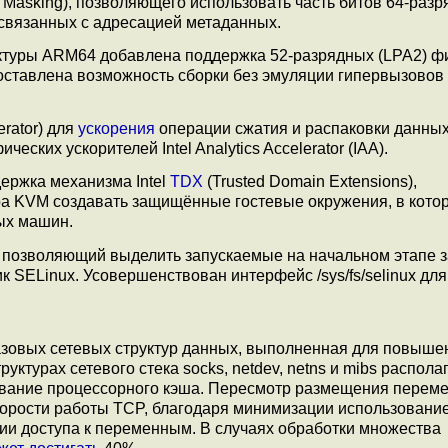
s Masking), позволяющего использовать часть битов 64-раз
е связанных с адресацией метаданных.
ектуры ARM64 добавлена поддержка 52-разрядных (LPA2) ф
доставлена возможность сборки без эмуляции гипервызовов 
erator) для
ускорения
операции сжатия и распаковки данны
ских ускорителей Intel Analytics Accelerator (IAA).
ержка механизма Intel
TDX
(Trusted Domain Extensions),
а KVM создавать защищённые гостевые окружения, в кото
ых машин.
", позволяющий выделить запускаемые на начальном этапе з
 SELinux. Усовершенствован интерфейс /sys/fs/selinux для
зовых сетевых структур данных, выполненная для повыше
ктурах сетевого стека socks, netdev, netns и mibs распола
ование процессорного кэша. Пересмотр размещения перем
корости работы TCP, благодаря минимизации использование
ии доступа к переменным. В случаях обработки множества