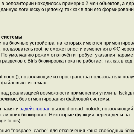
 в репозитории находилось примерно 2 млн объектов, а ядро
 данную логическую цепочку, так как в при его формирован
е системы
 на блочные устройства, на которых имеются примонтиро
пользователь root не сможет внести изменения в ФС через
. По умолчанию режим отключён и требует указания параме
лов с Btrfs блокировка пока не работает, так как в код 
tatmount(), позволяющие из пространства пользователя полу
 файловых системах.
над реализацией возможности применения утилиты fsck дл
-режиме, без отмонтирования файловой системы.
ы памяти
задействован
вызов dioread_nolock, позволяющий
от лишних блокировок. Некоторые функции переведены на
e folios).
ния "nospace_cache" для отключения кэша свободных блок