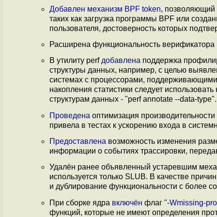
Добавлен
механизм
BPF token
, позволяющий
таких как загрузка программы BPF или созд
пользователя, достоверность которых подтв
Расширена функциональность верификатора
В утилиту perf
добавлена
поддержка профили
структуры данных, например, с целью выявл
системах с процессорами, поддерживающими с
накопления статистики следует использовать 
структурам данных - "perf annotate --data-type".
Проведена
оптимизация производительности о
привела в тестах к ускорению входа в систе
Предоставлена
возможность изменения разм
информации о событиях трассировки, переда
Удалён ранее объявленный устаревшим мех
используется только SLUB. В качестве прич
и дублирование функциональности с более 
При сборке ядра
включён
флаг "
-Wmissing-pro
функций, которые не имеют определения прот