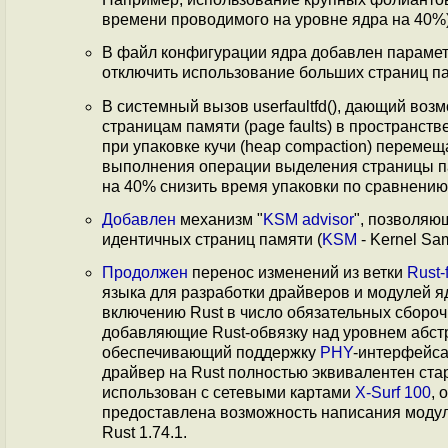
времени проводимого на уровне ядра на 40%)
В файл конфигурации ядра добавлен пар
отключить использование больших страниц па
В системный вызов userfaultfd(), дающий во
страницам памяти (page faults) в пространств
при упаковке кучи (heap compaction) переме
выполнения операции выделения страницы п
на 40% снизить время упаковки по сравнени
Добавлен
механизм "
KSM advisor
", позволяю
идентичных страниц памяти (
KSM
- Kernel Sa
Продолжен
перенос изменений из ветки
Rust-
языка для разработки драйверов и модулей яд
включению Rust в число обязательных сбороч
добавляющие Rust-обвязку над уровнем абс
обеспечивающий поддержку
PHY
-интерфейса
драйвер на Rust полностью эквивалентен ст
использован с сетевыми картами
X-Surf 100
, 
предоставлена возможность написания модул
Rust 1.74.1.