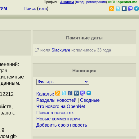
Профиль:
Аноним
(
вход
|
регистрация
)
неRU
opennet.me
РУМ
Поиск
(
теги
)
Памятные даты
17 июля
Slackware
исполнилось 33 года
менений:
дач
Навигация
 системные
к данным.
 12212
Каналы:
6
Разделы новостей
|
Сводные
ойств,
Что нового на OpenNet
зано с
Поиск в новостях
Новые комментарии
Добавить свою новость
.9
лом git-