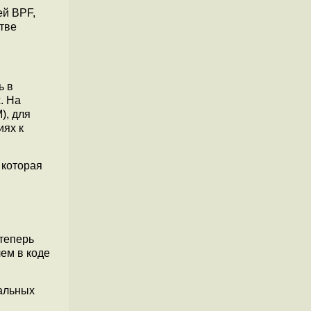
ей BPF,
тве
ь в
. На
), для
иях к
 которая
 теперь
ем в коде
альных