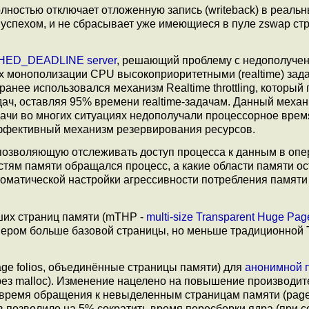
ностью отключает отложенную запись (writeback) в реальн
ь успехом, и не сбрасывает уже имеющиеся в пуле zswap ст
HED_DEADLINE server
, решающий проблему с недополуче
 монополизации CPU высокоприоритетными (realtime) зад
нее использовался механизм Realtime throttling, который
ач, оставляя 95% времени realtime-задачам. Данный меха
дачи во многих ситуациях недополучали процессорное врем
фективный механизм резервирования ресурсов.
 позволяющую отслеживать доступ процесса к данным в оп
стям памяти обращался процесс, а какие области памяти о
оматической настройки агрессивности потребления памяти
их страниц памяти (mTHP -
multi-size Transparent Huge Pag
мером больше базовой страницы, но меньше традиционной
ge folios, объединённые страницы памяти) для
анонимной 
рез malloc). Изменение нацелено на повышение производит
 время обращения к невыделенным страницам памяти (page f
 позволило на 5% сократить время пересборки ядра (при 