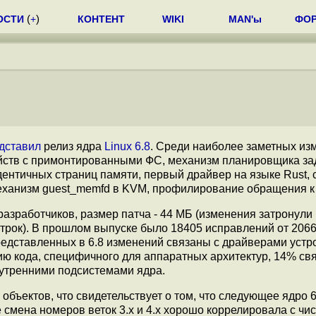
ОСТИ
(
+
)
КОНТЕНТ
WIKI
MAN'ы
ФО
дставил
релиз ядра
Linux 6.8
. Среди наиболее заметных из
ойств с примонтированными ФС, механизм планировщика за
идентичных страниц памяти, первый драйвер на языке Rust,
B, механизм guest_memfd в KVM, профилирование обращения 
азработчиков, размер патча - 44 МБ (изменения затронули
строк). В прошлом выпуске было 18405 исправлений от 206
редставленных в 6.8 изменений связаны с драйверами устр
 кода, специфичного для аппаратных архитектур, 14% свя
нутренними подсистемами ядра.
. объектов, что свидетельствует о том, что следующее ядро 6
 смена номеров веток 3.x и 4.x хорошо коррелировала с чис