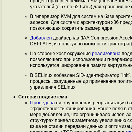
процессорах Intel режима LAM (Linear Addres
указателей (c 57 по 62 биты) для хранения н
В гипервизор KVM для систем на базе архит
адресов. Для систем с архитектурой x86 пре
позволяющая сократить размер ядра.
Добавлен
драйвер iaa (IAA Compression Accel
DEFLATE, используя возможности криптографиче
На стороне хост-окружения
реализована
подд
позволяющего при использовании гипервизор
используется шифрование памяти виртуальн
В SELinux добавлен SID-идентификатор "init
процессы, запущенные до применения политик
управления SELinux.
Сетевая подсистема
Проведена
низкоуровневая реорганизация ба
эффективности кэширования. Ранее поля в стру
мере добавления, что ограничивало использ
структурах привёл к заметному увеличению с
кэша на стадии передачи данных и оптимизац