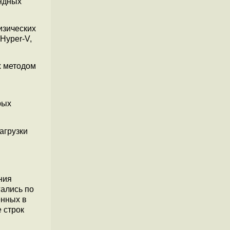
рядных
изических
Hyper-V,
х методом
рых
агрузки
ния
гались по
енных в
 строк