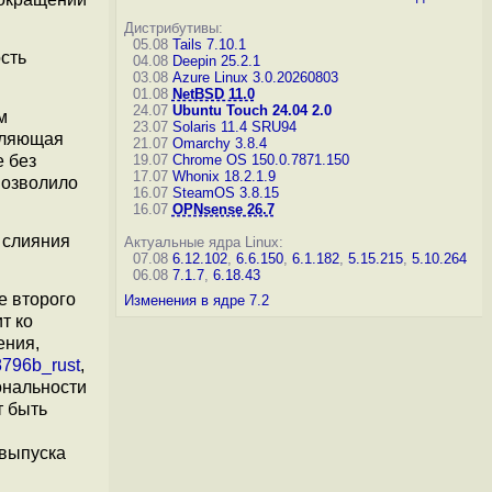
Дистрибутивы:
05.08
Tails 7.10.1
сть
04.08
Deepin 25.2.1
03.08
Azure Linux 3.0.20260803
01.08
NetBSD 11.0
24.07
Ubuntu Touch 24.04 2.0
м
23.07
Solaris 11.4 SRU94
оляющая
21.07
Omarchy 3.8.4
е без
19.07
Chrome OS 150.0.7871.150
17.07
Whonix 18.2.1.9
позволило
16.07
SteamOS 3.8.15
16.07
OPNsense 26.7
 слияния
Актуальные ядра Linux:
07.08
6.12.102
,
6.6.150
,
6.1.182
,
5.15.215
,
5.10.264
06.08
7.1.7
,
6.18.43
е второго
Изменения в ядре 7.2
т ко
ения,
796b_rust
,
ональности
т быть
 выпуска