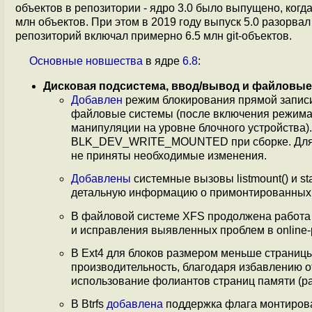
объектов в репозитории - ядро 3.0 было выпущено, когда
млн объектов. При этом в 2019 году выпуск 5.0 разорвал
репозиторий включал примерно 6.5 млн git-объектов.
Основные
новшества
в ядре
6.8
:
Дисковая подсистема, ввод/вывод и файловы
Добавлен
режим блокирования прямой записи
файловые системы (после включения режима, 
манипуляции на уровне блочного устройства)
BLK_DEV_WRITE_MOUNTED при сборке. Для разде
не приняты необходимые изменения.
Добавлены
системные вызовы listmount() и s
детальную информацию о примонтированных
В файловой системе XFS продолжена работа 
и исправления выявленных проблем в online
В Ext4 для блоков размером меньше страниц
производительность, благодаря избавлению 
использование фолиантов страниц памяти (pag
В Btrfs
добавлена
поддержка флага монтирова