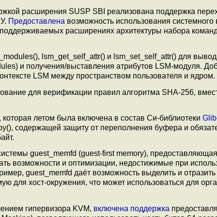
ержкой расширения SUSP SBI реализована поддержка пере
ЗУ.
Предоставлена
возможность использования системного
поддерживаемых расширениях архитектуры набора команд
dules(), lsm_get_self_attr() и lsm_set_self_attr() для выво
odules) и получения/выставления атрибутов LSM-модуля. До
 контексте LSM между пространством пользователя и ядром.
ование для верификации правил алгоритма SHA-256, вмес
), которая летом была включена в состав Си-библиотеки
Glib
cpy(), содержащей защиту от переполнения буфера и обязат
айт.
истемы guest_memfd (guest-first memory), предоставляюща
ть возможности и оптимизации, недостижимые при исполь
имер, guest_memfd даёт возможность выделить и отразить
мую для хост-окружения, что может использоваться для орг
лением гипервизора KVM,
включена
поддержка
предоставля