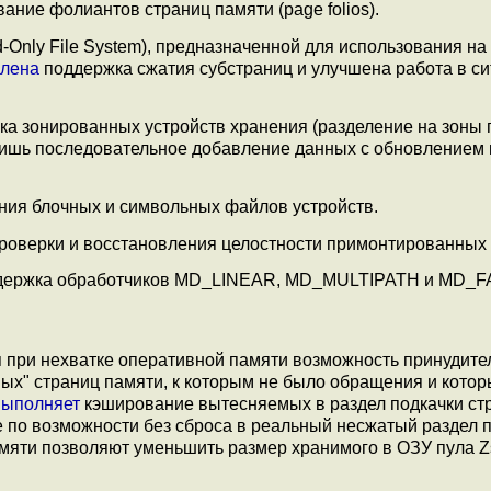
ние фолиантов страниц памяти (page folios).
Only File System), предназначенной для использования на 
лена
поддержка сжатия субстраниц и улучшена работа в с
а зонированных устройств хранения (разделение на зоны 
 лишь последовательное добавление данных с обновлением
ия блочных и символьных файлов устройств.
проверки и восстановления целостности примонтированных
оддержка обработчиков MD_LINEAR, MD_MULTIPATH и MD_F
 при нехватке оперативной памяти возможность принудите
ных" страниц памяти, к которым не было обращения и котор
выполняет
кэширование вытесняемых в раздел подкачки ст
е по возможности без сброса в реальный несжатый раздел п
амяти позволяют уменьшить размер хранимого в ОЗУ пула 