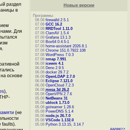
ый раздел
Новые версии
раницы в
Программы:
08.08
firewalld 2.5.1
07.08
GCC 16.2
нием
07.08
RRDTool 1.11.0
ачами. Для
07.08
ClamAV 1.5.4
 пытался
07.08
Grafana 13.1.3
07.08
Box64 0.4.5-1
низм
07.08
home-assistant 2026.8.1
я.
07.08
Chrome 151.0.7922.108
07.08
WordPress 7.0.3
07.08
nmap 7.991
06.08
icewm 4.1
еративной
06.08
Deno 2.9.5
стались
06.08
docker 29.7.2
 на основе
06.08
OpenLDAP 2.7.0
06.08
Eclipse 7.121.0
06.08
OpenCloud 7.2.3
06.08
mesa 3d 26.2
es
),
05.08
OpenVPN 2.7.6
 THP-
05.08
NetBeans 31
05.08
ublock 1.73.0
05.08
gstreamer 1.28.6
05.08
PowerDNS 5.1.4
памяти
(не
05.08
node.js 26.7.0
ельности
05.08
VSCode 1.132.0
aults).
05.08
Python 3.13.15, 3.14.7
далее>>
сокращении