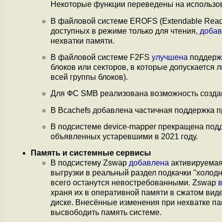
Некоторые функции переведены на использова
В файловой системе EROFS (Extendable Read-
доступных в режиме только для чтения,
добав
нехватки памяти.
В файловой системе F2FS
улучшена
поддержк
блоков или секторов, в которые допускается
всей группы блоков).
Для ФС SMB реализована возможность создан
В Bcachefs добавлена частичная поддержка 
В подсистеме device-mapper прекращена п
объявленных устаревшими в 2021 году.
Память и системные сервисы
В подсистему Zswap
добавлена
активируемая
выгрузки в реальный раздел подкачки "холод
всего останутся невостребованными. Zswap
храня их в оперативной памяти в сжатом вид
диске. Внесённые изменения при нехватке п
высвободить память системе.