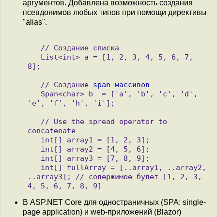
аргументов. Добавлена возможность создания
псевдонимов любых типов при помощи директивы
"alias".
   // Создание списка 

   List<int> a = [1, 2, 3, 4, 5, 6, 7, 
8];

   // Создание 
span-массивов
   Span<char> b  = ['a', 'b', 'c', 'd', 
'e', 'f', 'h', 'i'];

   // Use the spread operator to 
concatenate

   int[] array1 = [1, 2, 3];

   int[] array2 = [4, 5, 6];

   int[] array3 = [7, 8, 9];

   int[] fullArray = [..array1, ..array2, 
..array3]; // содержимое будет [1, 2, 3, 
В ASP.NET Core для одностраничных (SPA: single-
page application) и web-приложений (Blazor)