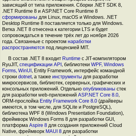
зависящий от типа приложения. Сборки .NET SDK 8,
.NET Runtime 8 и ASP.NET Core Runtime 8
сформированы
для Linux, macOS и Windows. .NET
Desktop Runtime 8 поставляется только для Windows.
Ветка .NET 8 отнесена к категории LTS и будет
сопровождаться в течение трёх лет до ноября 2026
года. Связанные с проектом
наработки
распространяются
под лицензией MIT.
В состав .NET 8 входит
Runtime
с JIT-компилятором
RyuJIT,
спецификации API
, библиотеки
WPF, Windows
Forms, WinUI
, Entity Framework, интерфейс командной
строки
dotnet
, а также
инструменты
для разработки
микросервисов, библиотек, серверных, графических и
консольных приложений. Отдельно
опубликованы
стек
для разработки web-приложений
ASP.NET Core 8.0
,
ORM-прослойка
Entity Framework Core 8.0
(драйверы
имеются, в том числе, для SQLite и PostgreSQL),
библиотека WPF 8 (Windows Presentation Foundation),
фреймворк Windows Forms 8 для разработки GUI,
платформа
Aspire 8
для создания приложений Cloud
Native, фреймворк
MAUI 8
для разработки