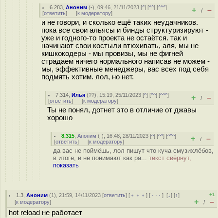
6.283
,
Аноним
(
-
), 09:46, 21/11/2023 [
^
] [
^^
] [
^^^
]
+
–
/
[
ответить
]
[
к модератору
]
и не говори, и сколько ещё таких неудачников.
пока все свои альясы и бинды структуризируют -
уже и годного-то проекта не остаётся. так и
начинают свои костыли втюхивать, аля, мы не
кишкокодеры - мы провизы, мы не фигней
страдаем ничего нормального написав не можем -
мы, эффективные менеджеры, вас всех под себя
подмять хотим. лол, но нет.
7.314
,
Илья
(
??
), 15:19, 25/11/2023 [
^
] [
^^
] [
^^^
]
+
–
/
[
ответить
]
[
к модератору
]
Ты не понял, дотнет это в отличие от джавы
хорошо
8.315
,
Аноним
(
-
), 16:48, 28/11/2023 [
^
] [
^^
] [
^^^
]
+
–
/
[
ответить
]
[
к модератору
]
да вас не поймёшь, лол пишут что куча смузихлёбов,
в итоге, и не понимают как ра...
текст свёрнут,
показать
+1
1.3
,
Аноним
(
1
), 21:59, 14/11/2023 [
ответить
] [
﹢﹢﹢
] [
· · ·
]
[
↓
] [
↑
]
+
–
[
к модератору
]
/
hot reload не работает