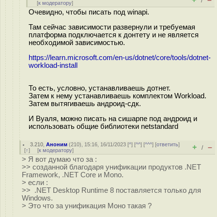
/
[
к модератору
]
Очевидно, чтобы писать под winapi.
Там сейчас зависимости развернули и требуемая
платформа подключается к донтету и не является
необходимой зависимостью.
https://learn.microsoft.com/en-us/dotnet/core/tools/dotnet-
workload-install
То есть, условно, устанавливаешь дотнет.
Затем к нему устанавливаешь комплектом Workload.
Затем вытягиваешь андроид-сдк.
И Вуаля, можно писать на сишарпе под андроид и
использовать общие библиотеки netstandard
3.210
,
Аноним
(
210
), 15:16, 16/11/2023 [
^
] [
^^
] [
^^^
] [
ответить
]
+
–
/
[
↑
] [
к модератору
]
> Я вот думаю что за :
>> созданной благодаря унификации продуктов .NET
Framework, .NET Core и Mono.
> если :
>> .NET Desktop Runtime 8 поставляется только для
Windows.
> Это что за унификация Моно такая ?