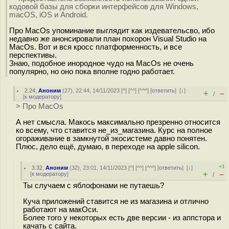
кодовой базы для сборки интерфейсов для Windows,
macOS, iOS и Android.
Про MacOs упоминание выглядит как издевательсво, ибо
недавно же анонсировали план похорон Visual Studio на
MacOs. Вот и вся кросс платформенность, и все
перспективы.
Знаю, подобное инородное чудо на MacOs не очень
популярно, но оно пока вполне годно работает.
2.24
,
Аноним
(
27
), 22:44, 14/11/2023 [
^
] [
^^
] [
^^^
] [
ответить
]
[
↓
]
+
–
/
[
к модератору
]
> Про MacOs
А нет смысла. Макось максимально презренно относится
ко всему, что ставится не_из_магазина. Курс на полное
огораживание в замкнутой экосистеме давно понятен.
Плюс, дело ещё, думаю, в переходе на apple silicon.
+1
3.32
,
Аноним
(
32
), 23:01, 14/11/2023 [
^
] [
^^
] [
^^^
] [
ответить
]
[
↓
]
+
–
[
к модератору
]
/
Ты случаем с яблофонами не путаешь?
Куча приложений ставится не из магазина и отлично
работают на макОси.
Более того у некоторых есть две версии - из аппстора и
качать с сайта.