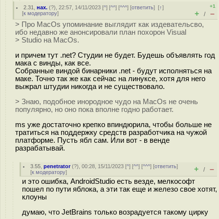
+1
2.31
,
нах.
(
?
), 22:57, 14/11/2023 [
^
] [
^^
] [
^^^
] [
ответить
]
[
↑
]
+
–
[
к модератору
]
/
> Про MacOs упоминание выглядит как издевательсво,
ибо недавно же анонсировали план похорон Visual
> Studio на MacOs.
и причем тут .net? Студии не будет. Будешь объявлять год
мака с винды, как все.
Собранные виндой бинарники .net - будут исполняться на
маке. Точно так же как сейчас на линуксе, хотя для него
выжрал штудии никогда и не существовало.
> Знаю, подобное инородное чудо на MacOs не очень
популярно, но оно пока вполне годно работает.
ms уже достаточно крепко впиндюрила, чтобы больше не
тратиться на поддержку средств разработчика на чужой
платформе. Пусть ябл сам. Или вот - в венде
разрабатывай.
3.55
,
penetrator
(
?
), 00:28, 15/11/2023 [
^
] [
^^
] [
^^^
] [
ответить
]
+
–
/
[
к модератору
]
и это ошибка, AndroidStudio есть везде, мелкософт
пошел по пути яблока, а эти так еще и железо свое хотят,
клоуны
думаю, что JetBrains только возрадуется такому цирку