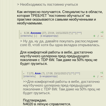
> Необходимость постоянно учиться
Как интересно получается. Специалисты в области,
которая ТРЕБУЕТ "постоянно обучаться" на
практике оказываются самыми необученными и
необучаемыми.
+3
6.34
,
Аноним
(
27
), 23:04, 14/11/2023 [
^
] [
^^
] [
^^^
]
+
–
[
ответить
]
[
↓
] [
к модератору
]
/
> Ну да, ну да, давайте покупать распоследние
core i9, чтоб хотя бы одна вкладка открывалась.
Для комфортной работы в вебе, достаточно
ноутбучного целерона пред-предыдущего
поколения с TDP 6W. Там даже на 50% проц не
будет грузиться.
+1
7.173
,
Anm
(
?
), 17:08, 15/11/2023 [
^
] [
^^
] [
^^^
]
+
–
[
ответить
]
[
к модератору
]
/
>>Для комфортной работы в вебе, достаточно
ноутбучного целерона пред-предыдущего
поколения с TDP 6W. Там даже на 50% проц не
будет грузиться.
Подтверждаю.
N4020 в лёгкую справляется.