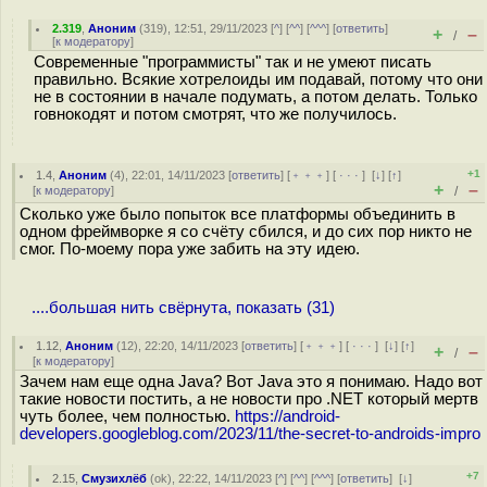
2.319
,
Аноним
(
319
), 12:51, 29/11/2023 [
^
] [
^^
] [
^^^
] [
ответить
]
+
–
/
[
к модератору
]
Современные "программисты" так и не умеют писать
правильно. Всякие хотрелоиды им подавай, потому что они
не в состоянии в начале подумать, а потом делать. Только
говнокодят и потом смотрят, что же получилось.
+1
1.4
,
Аноним
(
4
), 22:01, 14/11/2023 [
ответить
] [
﹢﹢﹢
] [
· · ·
]
[
↓
] [
↑
]
+
–
[
к модератору
]
/
Сколько уже было попыток все платформы объединить в
одном фреймворке я со счёту сбился, и до сих пор никто не
смог. По-моему пора уже забить на эту идею.
....большая нить свёрнута, показать (31)
1.12
,
Аноним
(
12
), 22:20, 14/11/2023 [
ответить
] [
﹢﹢﹢
] [
· · ·
]
[
↓
] [
↑
]
+
–
/
[
к модератору
]
Зачем нам еще одна Java? Вот Java это я понимаю. Надо вот
такие новости постить, а не новости про .NET который мертв
чуть более, чем полностью.
https://android-
developers.googleblog.com/2023/11/the-secret-to-androids-impro
+7
2.15
,
Смузихлёб
(
ok
), 22:22, 14/11/2023 [
^
] [
^^
] [
^^^
] [
ответить
]
[
↓
]