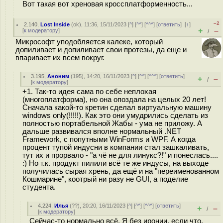
Вот такая вот хреновая кроссплатформенность...
–2
2.140
,
Lost Inside
(
ok
), 11:36, 15/11/2023 [
^
] [
^^
] [
^^^
] [
ответить
]
[
↑
]
+
–
[
к модератору
]
/
Микрософт уподобляется калеке, который
допиливает и допиливает свои протезы, да еще и
впаривает их всем вокруг.
3.195
,
Аноним
(
195
), 14:20, 16/11/2023 [
^
] [
^^
] [
^^^
] [
ответить
]
+
–
/
[
к модератору
]
+1. Так-то идея сама по себе неплохая
(многоплатформа), но она опоздала на целых 20 лет!
Сначала какой-то кретин сделал виртуальную машину
windows only(!!!!!). Как это они умудрились сделать из
полностью портабельной Жабы - ума не приложу. А
дальше развивался вполне нормальный .NET
Framework, с попутными WinForms и WPF. А когда
процент тупой индусни в компании стал зашкаливать,
тут их и прорвало - "а чё не для линукс?!" и понеслась....
:) Но т.к. продукт пилили всё те же индусы, на выходе
получилась сырая хрень, да ещё и на "переименованном
Кошмарине", коотрый ни разу не GUI, а поделие
студента.
4.224
,
Илья
(
??
), 20:20, 16/11/2023 [
^
] [
^^
] [
^^^
] [
ответить
]
+
–
/
[
к модератору
]
Сейчас-то нормально всё. Я без иронии, если что.