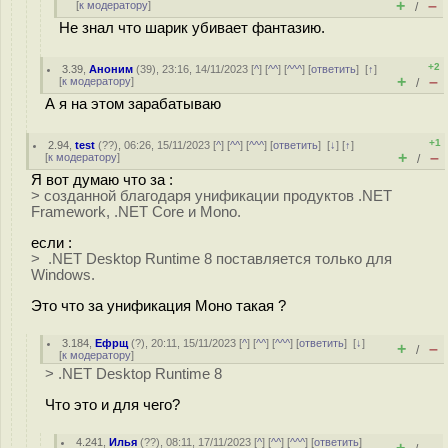
+
–
[
к модератору
]
/
Не знал что шарик убивает фантазию.
+2
3.39
,
Аноним
(
39
), 23:16, 14/11/2023 [
^
] [
^^
] [
^^^
] [
ответить
]
[
↑
]
+
–
[
к модератору
]
/
А я на этом зарабатываю
+1
2.94
,
test
(
??
), 06:26, 15/11/2023 [
^
] [
^^
] [
^^^
] [
ответить
]
[
↓
] [
↑
]
+
–
[
к модератору
]
/
Я вот думаю что за :
> созданной благодаря унификации продуктов .NET
Framework, .NET Core и Mono.
если :
> .NET Desktop Runtime 8 поставляется только для
Windows.
Это что за унификация Моно такая ?
3.184
,
Ефрщ
(
?
), 20:11, 15/11/2023 [
^
] [
^^
] [
^^^
] [
ответить
]
[
↓
]
+
–
/
[
к модератору
]
> .NET Desktop Runtime 8
Что это и для чего?
4.241
,
Илья
(
??
), 08:11, 17/11/2023 [
^
] [
^^
] [
^^^
] [
ответить
]
+
–