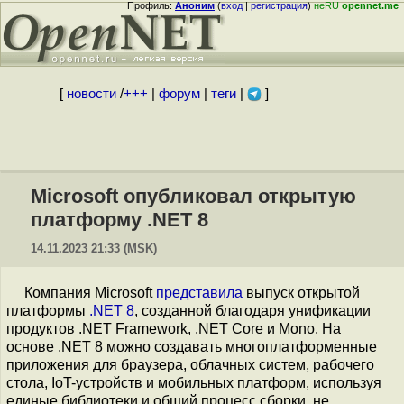
Профиль:
Аноним
(
вход
|
регистрация
)
неRU
opennet.me
[
новости
/
+++
|
форум
|
теги
|
]
Microsoft опубликовал открытую
платформу .NET 8
14.11.2023 21:33 (MSK)
Компания Microsoft
представила
выпуск открытой
платформы
.NET 8
, созданной благодаря унификации
продуктов .NET Framework, .NET Core и Mono. На
основе .NET 8 можно создавать многоплатформенные
приложения для браузера, облачных систем, рабочего
стола, IoT-устройств и мобильных платформ, используя
единые библиотеки и общий процесс сборки, не