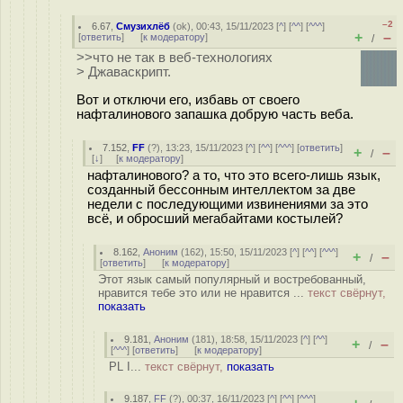
–2
6.67
,
Смузихлёб
(
ok
), 00:43, 15/11/2023 [
^
] [
^^
] [
^^^
]
+
–
[
ответить
]
[
к модератору
]
/
>>что не так в веб-технологиях
> Джаваскрипт.
Вот и отключи его, избавь от своего
нафталинового запашка добрую часть веба.
7.152
,
FF
(
?
), 13:23, 15/11/2023 [
^
] [
^^
] [
^^^
] [
ответить
]
+
–
/
[
↓
] [
к модератору
]
нафталинового? а то, что это всего-лишь язык,
созданный бессонным интеллектом за две
недели с последующими извинениями за это
всё, и обросший мегабайтами костылей?
8.162
,
Аноним
(
162
), 15:50, 15/11/2023 [
^
] [
^^
] [
^^^
]
+
–
/
[
ответить
]
[
к модератору
]
Этот язык самый популярный и востребованный,
нравится тебе это или не нравится ...
текст свёрнут,
показать
9.181
,
Аноним
(
181
), 18:58, 15/11/2023 [
^
] [
^^
]
+
–
/
[
^^^
] [
ответить
]
[
к модератору
]
PL I...
текст свёрнут,
показать
9.187
,
FF
(
?
), 00:37, 16/11/2023 [
^
] [
^^
] [
^^^
]