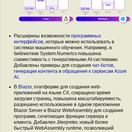
Расширены возможности
программных
интерфейсов
, которые можно использовать в
системах машинного обучения. Например, в
библиотеке System.Numerics повышена
совместимость с генеративными AI-системами.
Добавлены примеры для создания
чат-ботов
,
генерации контента
и
обращения к сервисам Azure
AI
.
В
Blazor
, платформе для создания web-
приложений на языке C#, сокращено время
загрузки страниц, повышена масштабируемость,
разрешено использование в одном приложении
Blazor Server и Blazor WebAssembly для создания
программ, сочетающих функции сервера и
клиента. Добавлен Jiterpreter, новый более
быстрый WebAssembly runtimе, позволивший