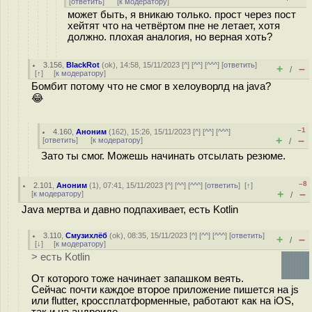
[
ответить
]
[
к модератору
]
может быть, я вникаю только. прост через пост
хейтят что на четвёртом пне не летает, хотя
должно. плохая аналогия, но верная хоть?
3.156
,
BlackRot
(
ok
), 14:58, 15/11/2023 [
^
] [
^^
] [
^^^
] [
ответить
]
+
–
/
[
↑
] [
к модератору
]
Бомбит потому что не смог в хелоуворлд на java?
😂
–1
4.160
,
Аноним
(
162
), 15:26, 15/11/2023 [
^
] [
^^
] [
^^^
]
+
–
[
ответить
]
[
к модератору
]
/
Зато ты смог. Можешь начинать отсылать резюме.
–8
2.101
,
Аноним
(
1
), 07:41, 15/11/2023 [
^
] [
^^
] [
^^^
] [
ответить
]
[
↑
]
+
–
[
к модератору
]
/
Java мертва и давно подпахивает, есть Kotlin
3.110
,
Смузихлёб
(
ok
), 08:35, 15/11/2023 [
^
] [
^^
] [
^^^
] [
ответить
]
+
–
/
[
↓
] [
к модератору
]
> есть Kotlin
От которого тоже начинает запашком веять.
Сейчас почти каждое второе приложение пишется на js
или flutter, кроссплатформенные, работают как на iOS,
так и на андроиде.