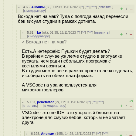
4.65
,
Аноним
(
65
), 00:39, 15/11/2023 [
^
] [
^^
] [
^^^
] [
ответить
]
+
–
/
[
к модератору
]
Вскода нет на мак? Туда с полгода назад перенесли
бэк висуал студии в рамках дотнета.
5.81
,
_kp
(
ok
), 01:35, 15/11/2023 [
^
] [
^^
] [
^^^
] [
ответить
]
+
–
/
[
к модератору
]
> Вскода нет на мак?
Есть.А интерфейс Пушкин будет делать?
В крайнем случае уж легче студию в виртуалке
пускать, чем ради небольших програмок с
костылями возиться.
В студии можно все в рамках проекта легко сделать,
и собирать на обеих платформах.
А VSCode на ура используется для
микроконтроллеров.
+3
5.137
,
penetrator
(
?
), 11:10, 15/11/2023 [
^
] [
^^
] [
^^^
]
+
–
[
ответить
]
[
к модератору
]
/
VSCode - это не IDE, это упоротый блокнот на
электроне для смузихлебов, которым не хватает
друга
6.198
,
Аноним
(
195
), 14:28, 16/11/2023 [
^
] [
^^
] [
^^^
]
+
–
/