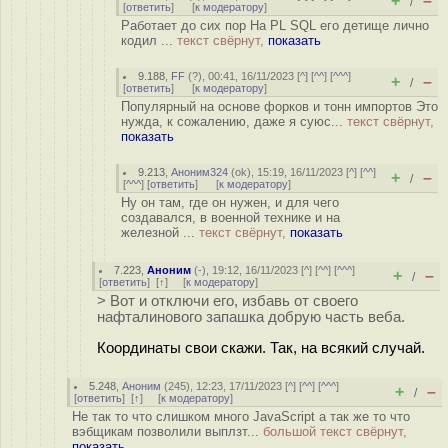
+
–
/
[
ответить
]
[
к модератору
]
Работает до сих пор На PL SQL его детище лично
кодил ...
текст свёрнут,
показать
9.188
,
FF
(
?
), 00:41, 16/11/2023 [
^
] [
^^
] [
^^^
]
+
–
/
[
ответить
]
[
к модератору
]
Популярный на основе форков и тонн импортов Это
нужда, к сожалению, даже я суюс...
текст свёрнут,
показать
9.213
,
Аноним324
(
ok
), 15:19, 16/11/2023 [
^
] [
^^
]
+
–
/
[
^^^
] [
ответить
]
[
к модератору
]
Ну он там, где он нужен, и для чего
создавался, в военной технике и на
железной ...
текст свёрнут,
показать
7.223
,
Аноним
(
-
), 19:12, 16/11/2023 [
^
] [
^^
] [
^^^
]
+
–
/
[
ответить
]
[
↑
] [
к модератору
]
> Вот и отключи его, избавь от своего
нафталинового запашка добрую часть веба.
Координаты свои скажи. Так, на всякий случай.
5.248
,
Аноним
(
245
), 12:23, 17/11/2023 [
^
] [
^^
] [
^^^
]
+
–
/
[
ответить
]
[
↑
] [
к модератору
]
Не так то что слишком много JavaScript а так же то что
вэбщикам позволили выплзт...
большой текст свёрнут,
показать