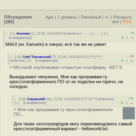
Обсуждение
Ajax
|
1 уровень
|
Линейный
|
+/-
|
Раскрыть
(285)
всё
|
RSS
+9
1.1
,
Аноним
(
1
), 21:58, 14/11/2023 [
ответить
] [
﹢﹢﹢
] [
· · ·
]
[
↓
]
+
–
[
к модератору
]
/
MAUI (ex Xamarin) в линукс всё так же не умеет
–14
2.13
,
Глеб Торчанский
(
?
), 22:20, 14/11/2023 [
^
] [
^^
] [
^^^
]
+
–
[
ответить
]
[
↓
] [
к модератору
]
/
> Microsoft опубликовал открытую платформу .NET 8
Выкидывают ненужное. Мне как программисту
кроссплатформенного ПО от их поделки ни горячо, ни
холодно.
+32
3.16
,
Смузихлёб
(
ok
), 22:26, 14/11/2023 [
^
] [
^^
] [
^^^
] [
ответить
]
+
–
[
↓
] [
к модератору
]
/
> Мне как программисту кроссплатформенного
ПО...
Для твоих хеллоуворлдов могу порекомендовать самый
кроссплатформенный вариант - helloworld.txt.