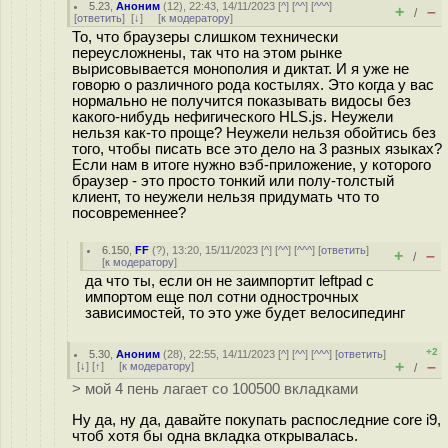
5.23
,
Аноним
(
12
), 22:43, 14/11/2023 [
^
] [
^^
] [
^^^
]
+
–
/
[
ответить
]
[
↓
] [
к модератору
]
То, что браузеры слишком технически
переусложнены, так что на этом рынке
вырисовывается монополия и диктат. И я уже не
говорю о различного рода костылях. Это когда у вас
нормально не получится показывать видосы без
какого-нибудь нефигического HLS.js. Неужели
нельзя как-то проще? Неужели нельзя обойтись без
того, чтобы писать все это дело на 3 разных языках?
Если нам в итоге нужно вэб-приложение, у которого
браузер - это просто тонкий или полу-толстый
клиент, то неужели нельзя придумать что то
посовременнее?
6.150
,
FF
(
?
), 13:20, 15/11/2023 [
^
] [
^^
] [
^^^
] [
ответить
]
+
–
/
[
к модератору
]
да что ты, если он не заимпортит leftpad с
импортом еще пол сотни однострочных
зависимостей, то это уже будет велосипединг
+2
5.30
,
Аноним
(
28
), 22:55, 14/11/2023 [
^
] [
^^
] [
^^^
] [
ответить
]
+
–
[
↓
] [
↑
] [
к модератору
]
/
> мой 4 пень лагает со 100500 вкладками
Ну да, ну да, давайте покупать распоследние core i9,
чтоб хотя бы одна вкладка открывалась.