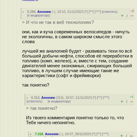
–2
5.284
,
Аноним
(
-
), 10:10, 21/11/2023 [
^
] [
^^
] [
^^^
] [
ответить
]
+
–
[
к модератору
]
/
> И что не так в веб технологиях?
они, как и куча современных велосипедов - ничуть
не экологичны, в самом широком смысле этого
слова
лучшей же аналогией будет - развивать техи по всё
большей добычи нефти, способов её переработки в
топливо (комп. железо), и, вместе с тем, создание
двигателей менее экономных, сжирающих большей
топливо, в лучшем случае имеющие такие же
характеристики (софт и фреймворки)
так понятно?
+1
6.313
,
Аноним
(
313
), 18:57, 21/11/2023 [
^
] [
^^
] [
^^^
]
+
–
[
ответить
]
[
к модератору
]
/
> так понятно?
Из твоего комментария понятно только то, что
Тебе ничего непонятно.
7.318
,
Аноним
(
-
), 16:57, 28/11/2023 [
^
] [
^^
] [
^^^
]
+
–
/