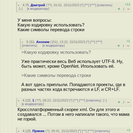
+11
4.75
,
Дмитрий
(
??
), 01:01, 15/11/2023 [
^
] [
^^
] [
^^^
] [
ответить
]
+
–
[
↓
] [
к модератору
]
/
У меня вопросы:
Какую кодировку использовать?
Какие символы перевода строки
+1
5.151
,
Аноним
(
151
), 13:22, 15/11/2023 [
^
] [
^^
] [
^^^
]
+
–
[
ответить
]
[
к модератору
]
/
>Какую кодировку использовать?
Уже практически весь Веб использует UTF-8. Ну,
быть может, кроме OpenNet. Ипользовать её.
>Какие символы перевода строки
А вот здесь приплыли. Попадаются проекты, где в
разных частях кода встречаются и LF, и CR+LF.
4.122
,
1
(
??
), 09:23, 15/11/2023 [
^
] [
^^
] [
^^^
] [
ответить
]
[
↑
]
+
–
/
[
к модератору
]
Кроссплатформенный скорее xml. Он для этого и
создавался ... Потом в него напихали такого, что мама
не горюй.
+1
4.125
,
Пряник
(
?
), 09:42, 15/11/2023 [
^
] [
^^
] [
^^^
] [
ответить
]