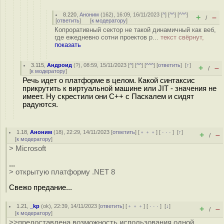
8.220
,
Аноним
(
162
), 16:09, 16/11/2023 [
^
] [
^^
] [
^^^
]
+
–
/
[
ответить
]
[
к модератору
]
Копроративный сектор не такой динамичный как веб,
где ежедневно сотни проектов р...
текст свёрнут,
показать
3.115
,
Андроид
(
?
), 08:59, 15/11/2023 [
^
] [
^^
] [
^^^
] [
ответить
]
[
↑
]
+
–
/
[
к модератору
]
Речь идет о платформе в целом. Какой синтаксис
прикрутить к виртуальной машине или JIT - значения не
имеет. Ну скрестили они С++ с Паскалем и сидят
радуются.
1.18
,
Аноним
(
18
), 22:29, 14/11/2023 [
ответить
] [
﹢﹢﹢
] [
· · ·
]
[
↑
]
+
–
/
[
к модератору
]
> Microsoft
...
> открытую платформу .NET 8
Свежо предание...
1.21
,
_kp
(
ok
), 22:39, 14/11/2023 [
ответить
] [
﹢﹢﹢
] [
· · ·
]
[
↓
]
+
–
/
[
к модератору
]
>>предоставлена возможность использования одной