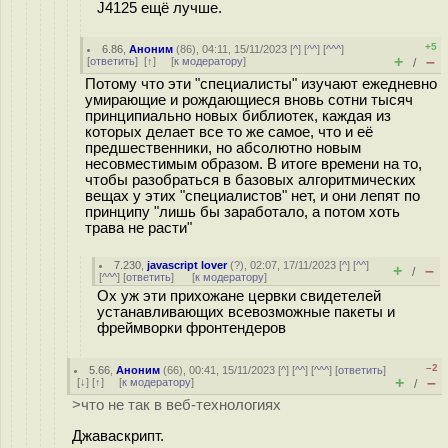
J4125 ещё лучше.
+5
6.86
,
Аноним
(
86
), 04:11, 15/11/2023 [
^
] [
^^
] [
^^^
]
+
–
[
ответить
]
[
↑
] [
к модератору
]
/
Потому что эти "специалисты" изучают ежедневно
умирающие и рождающиеся вновь сотни тысяч
принципиально новых библиотек, каждая из
которых делает все то же самое, что и её
предшественники, но абсолютно новым
несовместимым образом. В итоге времени на то,
чтобы разобраться в базовых алгоритмических
вещах у этих "специалистов" нет, и они лепят по
принципу "лишь бы заработало, а потом хоть
трава не расти"
7.230
,
javascript lover
(
?
), 02:07, 17/11/2023 [
^
] [
^^
]
+
–
/
[
^^^
] [
ответить
]
[
к модератору
]
Ох уж эти прихожане цервки свидетелей
устанавливающих всевозможные пакеты и
фреймворки фронтендеров
–2
5.66
,
Аноним
(
66
), 00:41, 15/11/2023 [
^
] [
^^
] [
^^^
] [
ответить
]
+
–
[
↓
] [
↑
] [
к модератору
]
/
>что не так в веб-технологиях
Джаваскрипт.