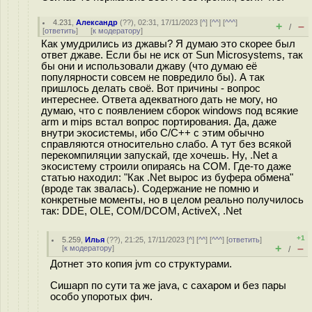
4.231
,
Александр
(
??
), 02:31, 17/11/2023 [
^
] [
^^
] [
^^^
]
+
–
/
[
ответить
]
[
к модератору
]
Как умудрились из джавы? Я думаю это скорее был
ответ джаве. Если бы не иск от Sun Microsystems, так
бы они и использовали джаву (что думаю её
популярности совсем не повредило бы). А так
пришлось делать своё. Вот причины - вопрос
интереснее. Ответа адекватного дать не могу, но
думаю, что с появлением сборок windows под всякие
arm и mips встал вопрос портирования. Да, даже
внутри экосистемы, ибо C/C++ с этим обычно
справляются относительно слабо. А тут без всякой
перекомпиляции запускай, где хочешь. Ну, .Net а
экосистему строили опираясь на COM. Где-то даже
статью находил: "Как .Net вырос из буфера обмена"
(вроде так звалась). Содержание не помню и
конкретные моменты, но в целом реально получилось
так: DDE, OLE, COM/DCOM, ActiveX, .Net
+1
5.259
,
Илья
(
??
), 21:25, 17/11/2023 [
^
] [
^^
] [
^^^
] [
ответить
]
+
–
[
к модератору
]
/
Дотнет это копия jvm со структурами.
Сишарп по сути та же java, с сахаром и без пары
особо упоротых фич.