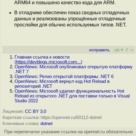
ARM64 и повышено качество кода для ARM.
В отладчике обеспечен показ сводных отладочных
данных и реализованы упрощённые отладочные
прослойки для обычно используемых типов .NET.
+
–
исправить
/
+15
Главная ссылка к новости
(
https://devblogs.microsoft.com...
)
OpenNews: Microsoft опубликовал открытую платформу
.NET 7
OpenNews: Релиз открытой платформы .NET 6
OpenNews: Microsoft вернул код Hot Reload в
репозиторий .NET
OpenNews: Microsoft удалил функциональность Hot
Reload из открытого .NET для поставки только в Visual
Studio 2022
Лицензия:
CC BY 3.0
Короткая ссылка: https://opennet.ru/60112-dotnet
Ключевые слова:
dotnet
При перепечатке указание ссылки на opennet.ru обязательно