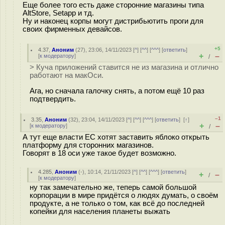
Еще более того есть даже сторонние магазины типа
AltStore, Setapp и тд.
Ну и наконец корпы могут дистрибьютить проги для
своих фирменных девайсов.
+5
4.37
,
Аноним
(
27
), 23:06, 14/11/2023 [
^
] [
^^
] [
^^^
] [
ответить
]
+
–
[
к модератору
]
/
> Куча приложений ставится не из магазина и отлично
работают на макОси.
Ага, но сначала галочку снять, а потом ещё 10 раз
подтвердить.
–1
3.35
,
Аноним
(
32
), 23:04, 14/11/2023 [
^
] [
^^
] [
^^^
] [
ответить
]
[
↑
]
+
–
[
к модератору
]
/
А тут еще власти ЕС хотят заставить яблоко открыть
платформу для сторонних магазинов.
Говорят в 18 оси уже такое будет возможно.
4.285
,
Аноним
(
-
), 10:14, 21/11/2023 [
^
] [
^^
] [
^^^
] [
ответить
]
+
–
/
[
к модератору
]
ну так замечательно же, теперь самой большой
корпорации в мире придётся о людях думать, о своём
продукте, а не только о том, как всё до последней
копейки для населения планеты выжать