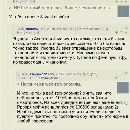
+
–
[
к модератору
]
/
> .NET который мертв чуть более, чем полностью
У тебя в слове Java 4 ошибки.
–3
3.19
,
Аноним
(
12
), 22:29, 14/11/2023 [
^
] [
^^
] [
^^^
] [
ответить
]
[
↓
]
+
–
[
к модератору
]
/
Я уважаю Android и Java чисто потому, что если бы мне
сказали бы написать все то же самое с 0 - я бы написал
точно так же. Иногда бывает отвращение к некоторым
технологиям из за их кривости. Например к web-
технологиям. Но только не тут. Тут все по фен-шую, тфу,
по православным канонам.
+1
4.20
,
Смузихлёб
(
ok
), 22:35, 14/11/2023 [
^
] [
^^
] [
^^^
]
+
–
[
ответить
]
[
к модератору
]
/
> Например к web-технологиям.
И что не так в веб технологиях? Учитывая, что
вебом пользуются 100% пользователей пк и
смартфонов. Из всех доводов встречаю чаще всего: 1)
Ррррря мой 4 пень лагает со 100500 вкладками; 2)
Необходимость постоянно учиться. Если с первым
пунктом понятно, то постоянно обучаться - это норма в
любой профессии.