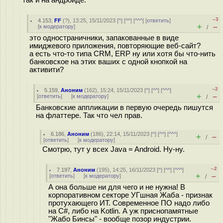
–3
4.153
,
FF
(
?
), 13:25, 15/11/2023 [
^
] [
^^
] [
^^^
] [
ответить
]
+
–
[
к модератору
]
/
это одностраничники, запакованные в виде
имиджевого приложения, повторяющие веб-сайт?
а есть что-то типа CRM, ERP ну или хотя бы что-нить
банковское на этих ваших с одной кнопкой на
активити?
–2
5.159
,
Аноним
(
162
), 15:24, 15/11/2023 [
^
] [
^^
] [
^^^
]
+
–
[
ответить
]
[
к модератору
]
/
Банковские аппликации в первую очередь пишутся
на флаттере. Так что чел прав.
6.186
,
Аноним
(
186
), 22:14, 15/11/2023 [
^
] [
^^
] [
^^^
]
+
–
/
[
ответить
]
[
к модератору
]
Смотрю, тут у всех Java = Android. Ну-ну.
–2
7.197
,
Аноним
(
195
), 14:25, 16/11/2023 [
^
] [
^^
] [
^^^
]
+
–
[
ответить
]
[
к модератору
]
/
А она больше ни для чего и не нужна! В
корпоративном секторе УГшная Жаба - признак
протухающего ИТ. Современное ПО надо либо
на C#, либо на Kotlin. А уж приснопамятные
"Жабо Бинсы" - вообще позор индустрии.