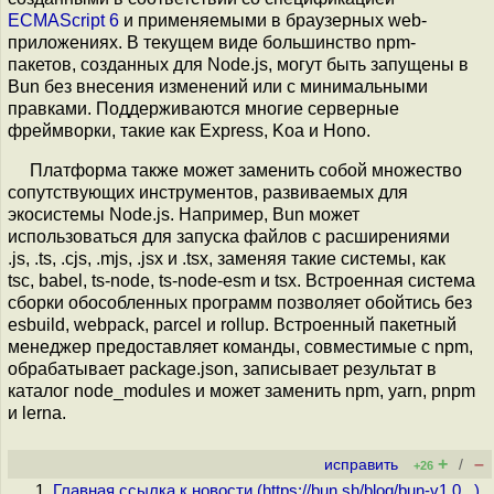
ECMAScript 6
и применяемыми в браузерных web-
приложениях. В текущем виде большинство npm-
пакетов, созданных для Node.js, могут быть запущены в
Bun без внесения изменений или с минимальными
правками. Поддерживаются многие серверные
фреймворки, такие как Express, Koa и Hono.
Платформа также может заменить собой множество
сопутствующих инструментов, развиваемых для
экосистемы Node.js. Например, Bun может
использоваться для запуска файлов с расширениями
.js, .ts, .cjs, .mjs, .jsx и .tsx, заменяя такие системы, как
tsc, babel, ts-node, ts-node-esm и tsx. Встроенная система
сборки обособленных программ позволяет обойтись без
esbuild, webpack, parcel и rollup. Встроенный пакетный
менеджер предоставляет команды, совместимые с npm,
обрабатывает package.json, записывает результат в
каталог node_modules и может заменить npm, yarn, pnpm
и lerna.
+
–
исправить
/
+26
Главная ссылка к новости (
https://bun.sh/blog/bun-v1.0...
)