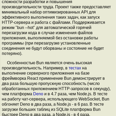
сложности разработки и повышения
производительности труда. Проект также предоставляет
минимальный набор оптимизированных API для
эффективного выполнения таких задач, как запуск
HTTP-сервера и работа с файлами. Поддерживается
режим "bun --hot" для автоматической горячей
перезагрузки кода в случае изменения файлов
приложения, выполняемой без остановки работы
программы (при перезагрузке установленные
соединения не будут оборваны и состояние не будет
потеряно).
Особенностью Bun является очень высокая
производительность. Например, в
тестах
на
выполнение серверного приложения на базе
фреймворка React применение Bun демонстрирует в
два раза большую пропускную способность (число
обработанных приложением HTTP-запросов в секунду),
чем платформа
Deno
и в 4.7 раза, чем Node.js. В тесте
на работу чат-сервера, использующего WebSocket, Bun
обгоняет Deno в два раза, а Node.js - в 6 раз. В тесте
загрузки больших таблиц из SQLite платформа Bun
быстрее Deno в два раза, а Node.js - в 4 раза.