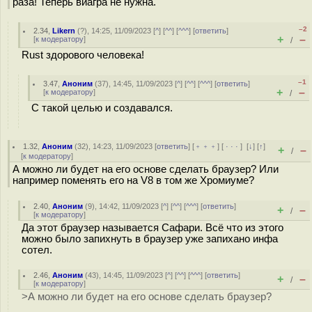
раза! Теперь виагра не нужна.
–2
2.34
,
Likern
(
?
), 14:25, 11/09/2023 [
^
] [
^^
] [
^^^
] [
ответить
]
+
–
[
к модератору
]
/
Rust здорового человека!
–1
3.47
,
Аноним
(
37
), 14:45, 11/09/2023 [
^
] [
^^
] [
^^^
] [
ответить
]
+
–
[
к модератору
]
/
С такой целью и создавался.
1.32
,
Аноним
(
32
), 14:23, 11/09/2023 [
ответить
] [
﹢﹢﹢
] [
· · ·
]
[
↓
] [
↑
]
+
–
/
[
к модератору
]
А можно ли будет на его основе сделать браузер? Или
например поменять его на V8 в том же Хромиуме?
2.40
,
Аноним
(
9
), 14:42, 11/09/2023 [
^
] [
^^
] [
^^^
] [
ответить
]
+
–
/
[
к модератору
]
Да этот браузер называется Сафари. Всё что из этого
можно было запихнуть в браузер уже запихано инфа
сотел.
2.46
,
Аноним
(
43
), 14:45, 11/09/2023 [
^
] [
^^
] [
^^^
] [
ответить
]
+
–
/
[
к модератору
]
>А можно ли будет на его основе сделать браузер?