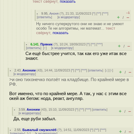
текст свёрнут,
показать
–1
9.95
,
Аноня
(
?
), 21:33, 11/09/2023 [
^
] [
^^
] [
^^^
]
+
–
[
ответить
]
[
к модератору
]
/
Ну ничего суперкрутого они не знаю и не умеют
особо Те ни алгоритмы, ни математ...
текст
свёрнут,
показать
6.141
,
Пряник
(
?
), 10:24, 18/09/2023 [
^
] [
^^
] [
^^^
]
+
–
/
[
ответить
]
[
↑
] [
к модератору
]
Си ещё быстрее учится, так как его уже итак все
знают.
2.43
,
Аноним
(
43
), 14:44, 11/09/2023 [
^
] [
^^
] [
^^^
] [
ответить
]
[
↓
] [
↑
]
+
–
/
[
к модератору
]
>и оно тихонечко ползёт на кладбище. По крайней мере в
РФ.
Вот именно, что по крайней мере. А так, у нас с этим все
окей аж бегом: нода, реакт, ангуляр.
3.59
,
Аноним
(
43
), 15:10, 11/09/2023 [
^
] [
^^
] [
^^^
] [
ответить
]
+
–
/
[
к модератору
]
Да, еще руби забыл.
2.55
,
Бывалый смузихлёб
(
?
), 14:51, 11/09/2023 [
^
] [
^^
] [
^^^
]
+
–
/
[
ответить
]
[
↑
] [
к модератору
]