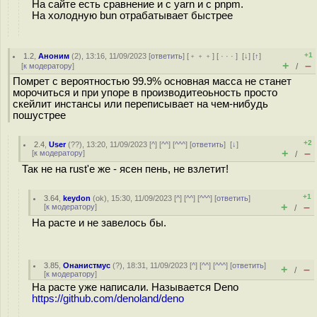
На сайте есть сравнение и с yarn и с pnpm.
На холодную bun отрабатывает быстрее
+1
1.2
,
Аноним
(
2
), 13:16, 11/09/2023 [
ответить
] [
﹢﹢﹢
] [
· · ·
]
[
↓
] [
↑
]
+
–
[
к модератору
]
/
Помрет с вероятностью 99.9% основная масса не станет
морочиться и при упоре в производитеоьность просто
скейлит инстансы или переписывает на чем-нибудь
пошустрее
+2
2.4
,
User
(
??
), 13:20, 11/09/2023 [
^
] [
^^
] [
^^^
] [
ответить
]
[
↓
]
+
–
[
к модератору
]
/
Так не на rust'е же - ясен пень, не взлетит!
+1
3.64
,
keydon
(
ok
), 15:30, 11/09/2023 [
^
] [
^^
] [
^^^
] [
ответить
]
+
–
[
к модератору
]
/
На расте и не завелось бы.
3.85
,
Онанистмус
(
?
), 18:31, 11/09/2023 [
^
] [
^^
] [
^^^
] [
ответить
]
+
–
/
[
к модератору
]
На расте уже написали. Называется Deno
https://github.com/denoland/deno