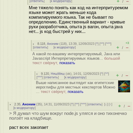
+
–
[
ответить
]
[
к модератору
]
/
Мне тяжело понять как код на интерпритуремом
языке может жрать меньше кода
компилируемого языка. Так не бывает по
определению. Единственный вариант - кривые
руки разработчика, опыта js вагон, опыта java
нет... js код быстрей у них...
+3
8.118
,
Аноним
(
118
), 13:39, 12/09/2023 [
^
] [
^^
] [
^^^
]
+
–
[
ответить
]
[
к модератору
]
/
А какой по-вашему интерпретируемый, Java или
Javascript Интерпретируемых языков...
большой
текст свёрнут,
показать
9.120
,
НяшМяш
(
ok
), 14:01, 12/09/2023 [
^
] [
^^
]
+
–
/
[
^^^
] [
ответить
]
[
к модератору
]
Выше написанное выглядит как египетские
иероглифы для местных кекспертов Можно
...
текст свёрнут,
показать
2.35
,
Аноним
(
35
), 14:31, 11/09/2023 [
^
] [
^^
] [
^^^
] [
ответить
]
[
↓
] [
↑
]
+
–
/
[
к модератору
]
> Я думал что шум вокруг node.js улягся и оно тихонечко
ползёт на кладбище.
раст всех закопает