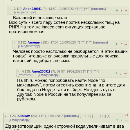
2.119
,
Anon230911
(
?
), 13:59, 12/09/2023 [
^
] [
^^
] [
^^^
] [
ответить
]
+
–
/
[
к модератору
]
-- Вакансий исчезающе мало
Всю суть - всего пару сотен против нескольких тыщ на
PHP! На том же indeed.com ситуация зеркально
противоположная.
3.132
,
Аноним
(
132
), 17:04, 13/09/2023 [
^
] [
^^
] [
^^^
] [
ответить
]
+
–
/
[
к модератору
]
Человек просто настолько не разбирается "в этих ваших
нодах", что даже ключевики правильные для поиска
вакансий подобрать не смог.
4.135
,
Anon230911
(
?
), 09:57, 14/09/2023 [
^
] [
^^
] [
^^^
]
+
–
/
[
ответить
]
[
к модератору
]
На hh.ru можно попробовать найти Node "по
максимуму", потом отсетить фронт-энд, и в итоге для
бэк-энда на Ноуде так и выйдет. Но здесь суть в
другом: Node в России не так популярен как за
рубежом.
–1
1.23
,
Аноним
(
23
), 14:11, 11/09/2023 [
ответить
] [
﹢﹢﹢
] [
· · ·
]
[
↓
] [
↑
]
+
–
[
к модератору
]
/
Zig животворящий, одной строчкой кода увеличивает в два