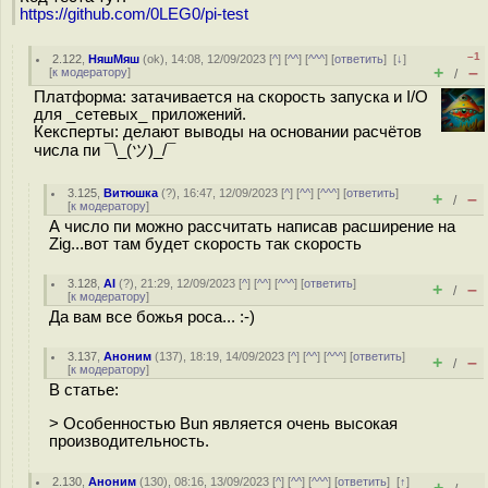
https://github.com/0LEG0/pi-test
–1
2.122
,
НяшМяш
(
ok
), 14:08, 12/09/2023 [
^
] [
^^
] [
^^^
] [
ответить
]
[
↓
]
+
–
[
к модератору
]
/
Платформа: затачивается на скорость запуска и I/O
для _сетевых_ приложений.
Кексперты: делают выводы на основании расчётов
числа пи ¯\_(ツ)_/¯
3.125
,
Витюшка
(
?
), 16:47, 12/09/2023 [
^
] [
^^
] [
^^^
] [
ответить
]
+
–
/
[
к модератору
]
А число пи можно рассчитать написав расширение на
Zig...вот там будет скорость так скорость
3.128
,
AI
(
?
), 21:29, 12/09/2023 [
^
] [
^^
] [
^^^
] [
ответить
]
+
–
/
[
к модератору
]
Да вам все божья роса... :-)
3.137
,
Аноним
(
137
), 18:19, 14/09/2023 [
^
] [
^^
] [
^^^
] [
ответить
]
+
–
/
[
к модератору
]
В статье:
> Особенностью Bun является очень высокая
производительность.
2.130
,
Аноним
(
130
), 08:16, 13/09/2023 [
^
] [
^^
] [
^^^
] [
ответить
]
[
↑
]
+
–