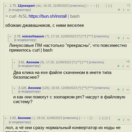
+1
1.75
,
12yoexpert
(
ok
), 16:25, 11/09/2023 [
ответить
] [
﹢﹢﹢
] [
· · ·
]
[
↓
]
+
–
[
к модератору
]
/
> curl -fsSL
https://bun.sh/install
| bash
обожаю джавашников, с ними веселее
2.78
,
voiceofreason
(
?
), 17:19, 11/09/2023 [
^
] [
^^
] [
^^^
] [
ответить
]
+
–
/
[
к модератору
]
Линуксовые ПМ настолько "прекрасны", что повсеместно
прижилось curl | bash
+6
3.81
,
Аноним
(
9
), 17:20, 11/09/2023 [
^
] [
^^
] [
^^^
] [
ответить
]
+
–
[
к модератору
]
/
Два клика на ехе файле скаченном в инете типа
безопаснее?
3.126
,
Аноним
(
126
), 16:54, 12/09/2023 [
^
] [
^^
] [
^^^
] [
ответить
]
+
–
/
[
к модератору
]
и как они помогут с зоопарком pm? насрут в файловую
систему?
1.82
,
Аноним
(
-
), 18:10, 11/09/2023 [
ответить
] [
﹢﹢﹢
] [
· · ·
]
[
↓
] [
↑
]
+
–
/
[
к модератору
]
лол, а чё они сразу нормальный конвертатор из ноды не