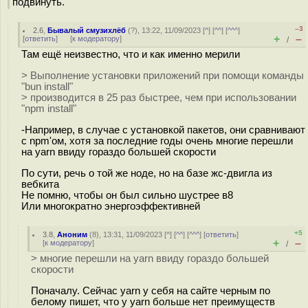
подвинуть.
–3
2.6
,
Бывалый смузихлёб
(
?
), 13:22, 11/09/2023 [
^
] [
^^
] [
^^^
]
+
–
[
ответить
]
[
к модератору
]
/
Там ещё неизвестно, что и как именно мерили
> Выполнение установки приложений при помощи команды
"bun install"
> производится в 25 раз быстрее, чем при использовании
"npm install"
-Например, в случае с установкой пакетов, они сравнивают
с npm'ом, хотя за последние годы очень многие перешли
на yarn ввиду гораздо большей скорости
По сути, речь о той же ноде, но на базе жс-двигла из
вебкита
Не помню, чтобы он был сильно шустрее в8
Или многократно энергоэффективней
+5
3.8
,
Аноним
(
8
), 13:31, 11/09/2023 [
^
] [
^^
] [
^^^
] [
ответить
]
+
–
[
к модератору
]
/
> многие перешли на yarn ввиду гораздо большей
скорости
Поначалу. Сейчас yarn у себя на сайте черным по
белому пишет, что у yarn больше нет преимуществ