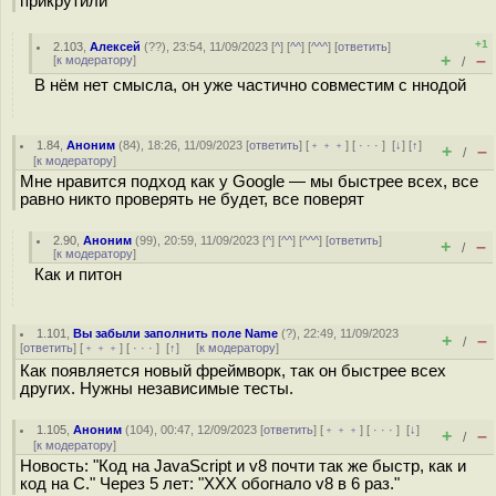
прикрутили
+1
2.103
,
Алексей
(
??
), 23:54, 11/09/2023 [
^
] [
^^
] [
^^^
] [
ответить
]
+
–
[
к модератору
]
/
В нём нет смысла, он уже частично совместим с ннодой
1.84
,
Аноним
(
84
), 18:26, 11/09/2023 [
ответить
] [
﹢﹢﹢
] [
· · ·
]
[
↓
] [
↑
]
+
–
/
[
к модератору
]
Мне нравится подход как у Google — мы быстрее всех, все
равно никто проверять не будет, все поверят
2.90
,
Аноним
(
99
), 20:59, 11/09/2023 [
^
] [
^^
] [
^^^
] [
ответить
]
+
–
/
[
к модератору
]
Как и питон
1.101
,
Вы забыли заполнить поле Name
(
?
), 22:49, 11/09/2023
+
–
/
[
ответить
] [
﹢﹢﹢
] [
· · ·
]
[
↑
] [
к модератору
]
Как появляется новый фреймворк, так он быстрее всех
других. Нужны независимые тесты.
1.105
,
Аноним
(
104
), 00:47, 12/09/2023 [
ответить
] [
﹢﹢﹢
] [
· · ·
]
[
↓
]
+
–
/
[
к модератору
]
Новость: "Код на JavaScript и v8 почти так же быстр, как и
код на C." Через 5 лет: "XXX обогнало v8 в 6 раз."