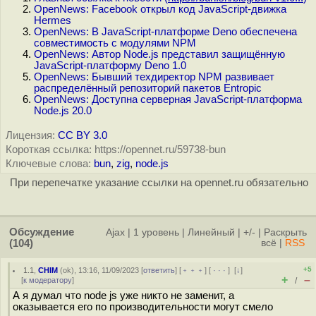
OpenNews: Facebook открыл код JavaScript-движка
Hermes
OpenNews: В JavaScript-платформе Deno обеспечена
совместимость с модулями NPM
OpenNews: Автор Node.js представил защищённую
JavaScript-платформу Deno 1.0
OpenNews: Бывший техдиректор NPM развивает
распределённый репозиторий пакетов Entropic
OpenNews: Доступна серверная JavaScript-платформа
Node.js 20.0
Лицензия:
CC BY 3.0
Короткая ссылка: https://opennet.ru/59738-bun
Ключевые слова:
bun
,
zig
,
node.js
При перепечатке указание ссылки на opennet.ru обязательно
Обсуждение
Ajax
|
1 уровень
|
Линейный
|
+/-
|
Раскрыть
(104)
всё
|
RSS
+5
1.1
,
CHIM
(
ok
), 13:16, 11/09/2023 [
ответить
] [
﹢﹢﹢
] [
· · ·
]
[
↓
]
+
–
[
к модератору
]
/
А я думал что node js уже никто не заменит, а
оказывается его по производительности могут смело