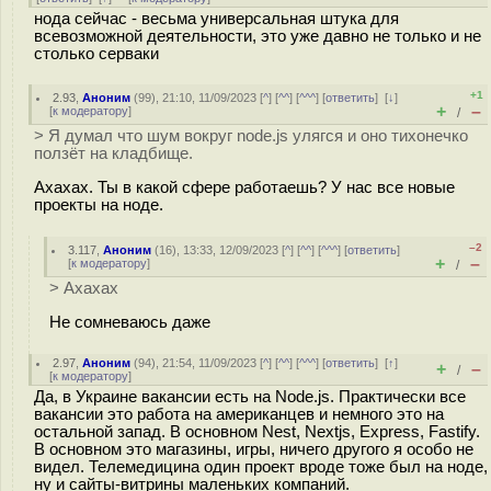
нода сейчас - весьма универсальная штука для
всевозможной деятельности, это уже давно не только и не
столько серваки
+1
2.93
,
Аноним
(
99
), 21:10, 11/09/2023 [
^
] [
^^
] [
^^^
] [
ответить
]
[
↓
]
+
–
[
к модератору
]
/
> Я думал что шум вокруг node.js улягся и оно тихонечко
ползёт на кладбище.
Ахахах. Ты в какой сфере работаешь? У нас все новые
проекты на ноде.
–2
3.117
,
Аноним
(
16
), 13:33, 12/09/2023 [
^
] [
^^
] [
^^^
] [
ответить
]
+
–
[
к модератору
]
/
> Ахахах
Не сомневаюсь даже
2.97
,
Аноним
(
94
), 21:54, 11/09/2023 [
^
] [
^^
] [
^^^
] [
ответить
]
[
↑
]
+
–
/
[
к модератору
]
Да, в Украине вакансии есть на Node.js. Практически все
вакансии это работа на американцев и немного это на
остальной запад. В основном Nest, Nextjs, Express, Fastify.
В основном это магазины, игры, ничего другого я особо не
видел. Телемедицина один проект вроде тоже был на ноде,
ну и сайты-витрины маленьких компаний.