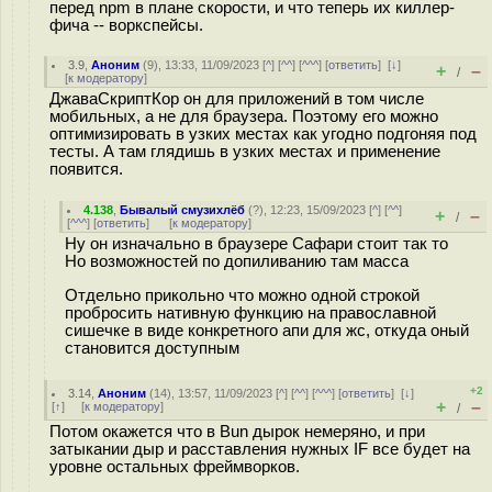
перед npm в плане скорости, и что теперь их киллер-
фича -- воркспейсы.
3.9
,
Аноним
(
9
), 13:33, 11/09/2023 [
^
] [
^^
] [
^^^
] [
ответить
]
[
↓
]
+
–
/
[
к модератору
]
ДжаваСкриптКор он для приложений в том числе
мобильных, а не для браузера. Поэтому его можно
оптимизировать в узких местах как угодно подгоняя под
тесты. А там глядишь в узких местах и применение
появится.
4.138
,
Бывалый смузихлёб
(
?
), 12:23, 15/09/2023 [
^
] [
^^
]
+
–
/
[
^^^
] [
ответить
]
[
к модератору
]
Ну он изначально в браузере Сафари стоит так то
Но возможностей по допиливанию там масса
Отдельно прикольно что можно одной строкой
пробросить нативную функцию на православной
сишечке в виде конкретного апи для жс, откуда оный
становится доступным
+2
3.14
,
Аноним
(
14
), 13:57, 11/09/2023 [
^
] [
^^
] [
^^^
] [
ответить
]
[
↓
]
+
–
[
↑
] [
к модератору
]
/
Потом окажется что в Bun дырок немеряно, и при
затыкании дыр и расставления нужных IF все будет на
уровне остальных фреймворков.