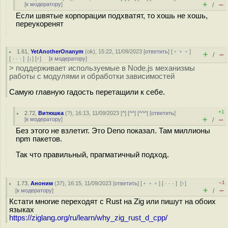
+
–
[
к модератору
]
/
Если швятые корпорации подхватят, то хошь не хошь,
переукоренят
1.61
,
YetAnotherOnanym
(
ok
), 15:22, 11/09/2023 [
ответить
] [
﹢﹢﹢
]
+
–
/
[
· · ·
]
[
↓
] [
↑
] [
к модератору
]
> поддерживает используемые в Node.js механизмы
работы с модулями и обработки зависимостей
Самую главную гадость перетащили к себе.
+1
2.72
,
Витюшка
(
?
), 16:13, 11/09/2023 [
^
] [
^^
] [
^^^
] [
ответить
]
+
–
[
к модератору
]
/
Без этого не взлетит. Это Deno показал. Там миллионы
npm пакетов.
Так что правильный, прагматичный подход.
–1
1.73
,
Аноним
(
37
), 16:15, 11/09/2023 [
ответить
] [
﹢﹢﹢
] [
· · ·
]
[
↑
]
+
–
[
к модератору
]
/
Кстати многие переходят с Rust на Zig или пишут на обоих
языках
https://ziglang.org/ru/learn/why_zig_rust_d_cpp/