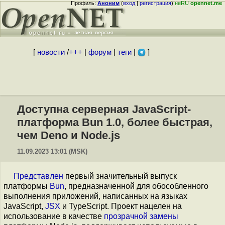
Профиль:
Аноним
(
вход
|
регистрация
)
неRU
opennet.me
[
новости
/
+++
|
форум
|
теги
|
]
Доступна серверная JavaScript-
платформа Bun 1.0, более быстрая,
чем Deno и Node.js
11.09.2023 13:01 (MSK)
Представлен
первый значительный выпуск
платформы
Bun
, предназначенной для обособленного
выполнения приложений, написанных на языках
JavaScript,
JSX
и TypeScript. Проект нацелен на
использование в качестве
прозрачной замены