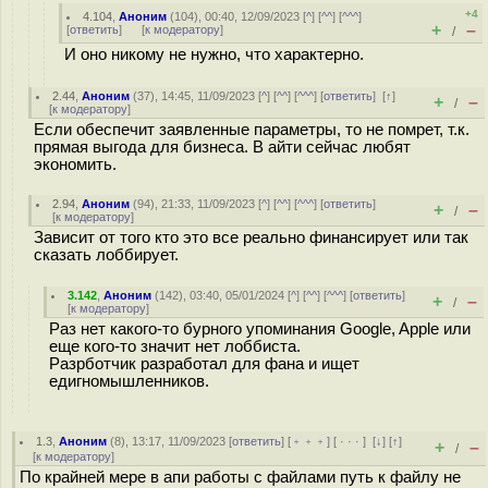
+4
4.104
,
Аноним
(
104
), 00:40, 12/09/2023 [
^
] [
^^
] [
^^^
]
+
–
[
ответить
]
[
к модератору
]
/
И оно никому не нужно, что характерно.
2.44
,
Аноним
(
37
), 14:45, 11/09/2023 [
^
] [
^^
] [
^^^
] [
ответить
]
[
↑
]
+
–
/
[
к модератору
]
Если обеспечит заявленные параметры, то не помрет, т.к.
прямая выгода для бизнеса. В айти сейчас любят
экономить.
2.94
,
Аноним
(
94
), 21:33, 11/09/2023 [
^
] [
^^
] [
^^^
] [
ответить
]
+
–
/
[
к модератору
]
Зависит от того кто это все реально финансирует или так
сказать лоббирует.
3.142
,
Аноним
(
142
), 03:40, 05/01/2024 [
^
] [
^^
] [
^^^
] [
ответить
]
+
–
/
[
к модератору
]
Раз нет какого-то бурного упоминания Google, Apple или
еще кого-то значит нет лоббиста.
Разрботчик разработал для фана и ищет
едигномышленников.
1.3
,
Аноним
(
8
), 13:17, 11/09/2023 [
ответить
] [
﹢﹢﹢
] [
· · ·
]
[
↓
] [
↑
]
+
–
/
[
к модератору
]
По крайней мере в апи работы с файлами путь к файлу не