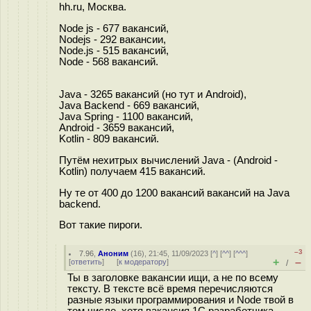
hh.ru, Москва.
Node js - 677 вакансий,
Nodejs - 292 вакансии,
Node.js - 515 вакансий,
Node - 568 вакансий.
Java - 3265 вакансий (но тут и Android),
Java Backend - 669 вакансий,
Java Spring - 1100 вакансий,
Android - 3659 вакансий,
Kotlin - 809 вакансий.
Путём нехитрых вычислений Java - (Android -
Kotlin) получаем 415 вакансий.
Ну те от 400 до 1200 вакансий вакансий на Java
backend.
Вот такие пироги.
–3
7.96
,
Аноним
(
16
), 21:45, 11/09/2023 [
^
] [
^^
] [
^^^
]
+
–
[
ответить
]
[
к модератору
]
/
Ты в заголовке вакансии ищи, а не по всему
тексту. В тексте всё время перечисляются
разные языки программирования и Node твой в