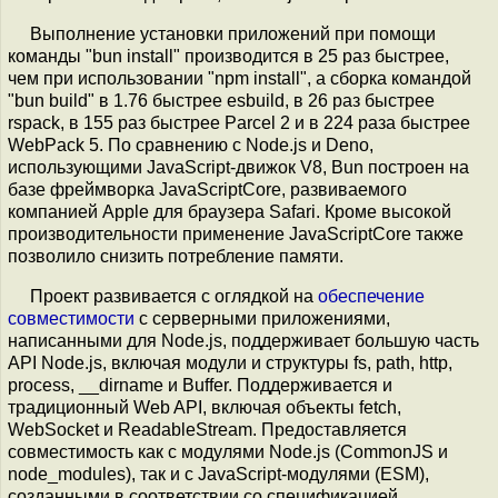
Выполнение установки приложений при помощи
команды "bun install" производится в 25 раз быстрее,
чем при использовании "npm install", а сборка командой
"bun build" в 1.76 быстрее esbuild, в 26 раз быстрее
rspack, в 155 раз быстрее Parcel 2 и в 224 раза быстрее
WebPack 5. По сравнению с Node.js и Deno,
использующими JavaScript-движок V8, Bun построен на
базе фреймворка JavaScriptCore, развиваемого
компанией Apple для браузера Safari. Кроме высокой
производительности применение JavaScriptCore также
позволило снизить потребление памяти.
Проект развивается с оглядкой на
обеспечение
совместимости
с серверными приложениями,
написанными для Node.js, поддерживает большую часть
API Node.js, включая модули и структуры fs, path, http,
process, __dirname и Buffer. Поддерживается и
традиционный Web API, включая объекты fetch,
WebSocket и ReadableStream. Предоставляется
совместимость как с модулями Node.js (CommonJS и
node_modules), так и с JavaScript-модулями (ESM),
созданными в соответствии со спецификацией