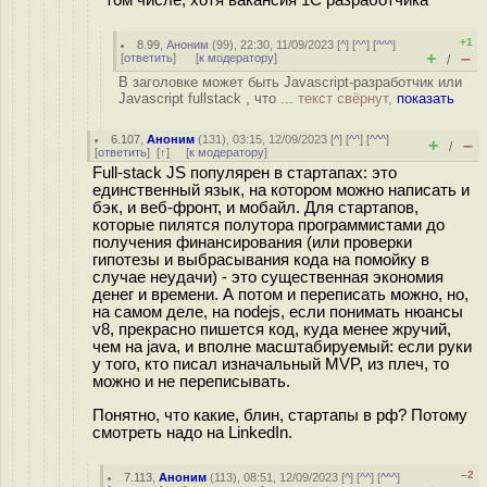
том числе, хотя вакансия 1С разработчика
+1
8.99
,
Аноним
(
99
), 22:30, 11/09/2023 [
^
] [
^^
] [
^^^
]
+
–
[
ответить
]
[
к модератору
]
/
В заголовке может быть Javascript-разработчик или
Javascript fullstack , что ...
текст свёрнут,
показать
6.107
,
Аноним
(
131
), 03:15, 12/09/2023 [
^
] [
^^
] [
^^^
]
+
–
/
[
ответить
]
[
↑
] [
к модератору
]
Full-stack JS популярен в стартапах: это
единственный язык, на котором можно написать и
бэк, и веб-фронт, и мобайл. Для стартапов,
которые пилятся полутора программистами до
получения финансирования (или проверки
гипотезы и выбрасывания кода на помойку в
случае неудачи) - это существенная экономия
денег и времени. А потом и переписать можно, но,
на самом деле, на nodejs, если понимать нюансы
v8, прекрасно пишется код, куда менее жручий,
чем на java, и вполне масштабируемый: если руки
у того, кто писал изначальный MVP, из плеч, то
можно и не переписывать.
Понятно, что какие, блин, стартапы в рф? Потому
смотреть надо на LinkedIn.
–2
7.113
,
Аноним
(
113
), 08:51, 12/09/2023 [
^
] [
^^
] [
^^^
]