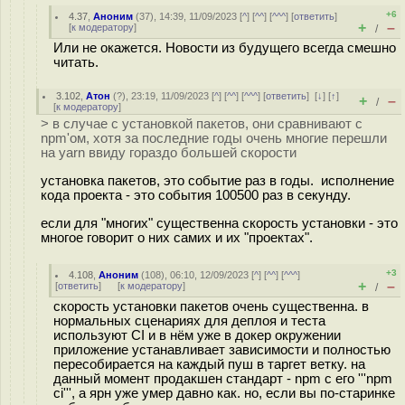
+6
4.37
,
Аноним
(
37
), 14:39, 11/09/2023 [
^
] [
^^
] [
^^^
] [
ответить
]
+
–
[
к модератору
]
/
Или не окажется. Новости из будущего всегда смешно
читать.
3.102
,
Атон
(
?
), 23:19, 11/09/2023 [
^
] [
^^
] [
^^^
] [
ответить
]
[
↓
] [
↑
]
+
–
/
[
к модератору
]
> в случае с установкой пакетов, они сравнивают с
npm'ом, хотя за последние годы очень многие перешли
на yarn ввиду гораздо большей скорости
установка пакетов, это событие раз в годы. исполнение
кода проекта - это события 100500 раз в секунду.
если для "многих" существенна скорость установки - это
многое говорит о них самих и их "проектах".
+3
4.108
,
Аноним
(
108
), 06:10, 12/09/2023 [
^
] [
^^
] [
^^^
]
+
–
[
ответить
]
[
к модератору
]
/
скорость установки пакетов очень существенна. в
нормальных сценариях для деплоя и теста
используют CI и в нём уже в докер окружении
приложение устанавливает зависимости и полностью
пересобирается на каждый пуш в таргет ветку. на
данный момент продакшен стандарт - npm с его '''npm
ci''', а ярн уже умер давно как. но, если вы по-старинке