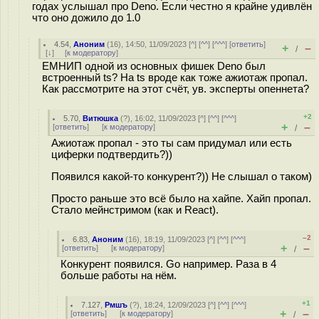
годах услышал про Deno. Если честно я крайне удивлён
что оно дожило до 1.0
4.54
,
Аноним
(
16
), 14:50, 11/09/2023 [
^
] [
^^
] [
^^^
] [
ответить
]
+
–
/
[
↓
] [
к модератору
]
ЕМНИП одной из основных фишек Deno был
встроенный ts? На ts вроде как тоже ажиотаж пропал.
Как рассмотрите на этот счёт, ув. эксперты опеннета?
+2
5.70
,
Витюшка
(
?
), 16:02, 11/09/2023 [
^
] [
^^
] [
^^^
]
+
–
[
ответить
]
[
к модератору
]
/
Ажиотаж пропал - это ты сам придумал или есть
циферки подтвердить?))
Появился какой-то конкурент?)) Не слышал о таком)
Просто раньше это всё было на хайпе. Хайп пропал.
Стало мейнстримом (как и React).
–2
6.83
,
Аноним
(
16
), 18:19, 11/09/2023 [
^
] [
^^
] [
^^^
]
+
–
[
ответить
]
[
к модератору
]
/
Конкурент появился. Go например. Раза в 4
больше работы на нём.
+1
7.127
,
Рмшъ
(
?
), 18:24, 12/09/2023 [
^
] [
^^
] [
^^^
]
+
–
[
ответить
]
[
к модератору
]
/