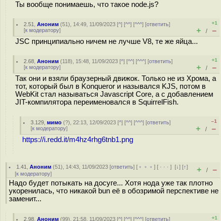
Ты вообще понимаешь, что такое node.js?
+1
2.51
,
Аноним
(
51
), 14:49, 11/09/2023 [
^
] [
^^
] [
^^^
] [
ответить
]
+
–
[
к модератору
]
/
JSC принципиально ничем не лучше V8, те же яйца...
+1
2.68
,
Аноним
(
118
), 15:48, 11/09/2023 [
^
] [
^^
] [
^^^
] [
ответить
]
+
–
[
к модератору
]
/
Так они и взяли браузерный движок. Только не из Хрома, а
тот, который был в Konqueror и назывался KJS, потом в
WebKit стал называться Javascript Core, а с добавлением
JIT-компилятора переименовался в SquirrelFish.
–1
3.129
,
мимо
(
?
), 22:13, 12/09/2023 [
^
] [
^^
] [
^^^
] [
ответить
]
+
–
[
к модератору
]
/
https://i.redd.it/m4hz4rhg6tnb1.png
1.41
,
Аноним
(
51
), 14:43, 11/09/2023 [
ответить
] [
﹢﹢﹢
] [
· · ·
]
[
↓
] [
↑
]
+
–
/
[
к модератору
]
Надо будет потыкать на досуге... Хотя нода уже так плотно
укоренилась, что никакой bun её в обозримой перспективе не
заменит...
+1
2.98
,
Аноним
(
99
), 21:58, 11/09/2023 [
^
] [
^^
] [
^^^
] [
ответить
]