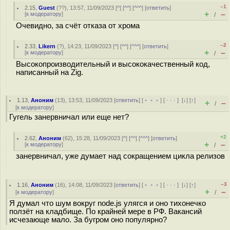
–1
2.15
,
Guest
(
??
), 13:57, 11/09/2023 [
^
] [
^^
] [
^^^
] [
ответить
]
+
–
[
к модератору
]
/
Очевидно, за счёт отказа от хрома
–2
2.33
,
Likern
(
?
), 14:23, 11/09/2023 [
^
] [
^^
] [
^^^
] [
ответить
]
+
–
[
к модератору
]
/
Высокопроизводительный и высококачественный код,
написанный на Zig.
1.13
,
Аноним
(
13
), 13:53, 11/09/2023 [
ответить
] [
﹢﹢﹢
] [
· · ·
]
[
↓
] [
↑
]
+
–
/
[
к модератору
]
Гугель занервничал или еще нет?
+2
2.62
,
Аноним
(
62
), 15:28, 11/09/2023 [
^
] [
^^
] [
^^^
] [
ответить
]
+
–
[
к модератору
]
/
занервничал, уже думает над сокращением цикла релизов
–3
1.16
,
Аноним
(
16
), 14:08, 11/09/2023 [
ответить
] [
﹢﹢﹢
] [
· · ·
]
[
↓
] [
↑
]
+
–
[
к модератору
]
/
Я думал что шум вокруг node.js улягся и оно тихонечко
ползёт на кладбище. По крайней мере в РФ. Вакансий
исчезающе мало. За бугром оно популярно?