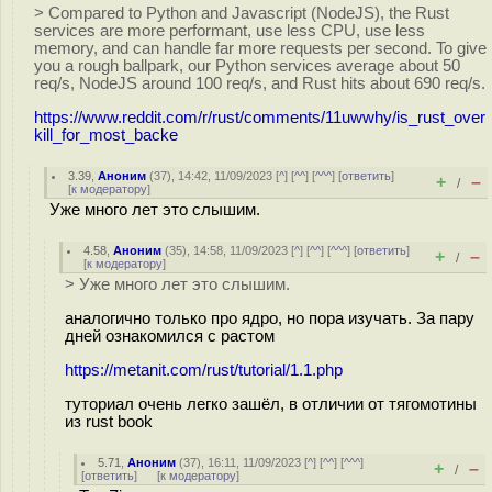
> Compared to Python and Javascript (NodeJS), the Rust
services are more performant, use less CPU, use less
memory, and can handle far more requests per second. To give
you a rough ballpark, our Python services average about 50
req/s, NodeJS around 100 req/s, and Rust hits about 690 req/s.
https://www.reddit.com/r/rust/comments/11uwwhy/is_rust_over
kill_for_most_backe
3.39
,
Аноним
(
37
), 14:42, 11/09/2023 [
^
] [
^^
] [
^^^
] [
ответить
]
+
–
/
[
к модератору
]
Уже много лет это слышим.
4.58
,
Аноним
(
35
), 14:58, 11/09/2023 [
^
] [
^^
] [
^^^
] [
ответить
]
+
–
/
[
к модератору
]
> Уже много лет это слышим.
аналогично только про ядро, но пора изучать. За пару
дней ознакомился с растом
https://metanit.com/rust/tutorial/1.1.php
туториал очень легко зашёл, в отличии от тягомотины
из rust book
5.71
,
Аноним
(
37
), 16:11, 11/09/2023 [
^
] [
^^
] [
^^^
]
+
–
/
[
ответить
]
[
к модератору
]