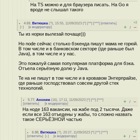
На TS можно и для браузера писать. На Go я
вроде не слышал такого
+2
4.69
,
Витюшка
(
?
), 15:55, 11/09/2023 [
^
] [
^^
] [
^^^
] [
ответить
]
+
–
[
↑
] [
к модератору
]
/
Ты из норки вылезай почаще)))
Но node сейчас столько бэкенда пишут мама не горюй.
В том числе и в банковском секторе (где раньше был
Java), в том числе и у нас.
Это пожалуй самая популярная платформа для бэка.
Отъела серьёзную долю у Java.
Те на не пишут в том числе и в кровавом Энтерпрайзе,
где раньше господствовал совсем другой стек
технологий.
5.77
,
Аноним
(
16
), 17:11, 11/09/2023 [
^
] [
^^
] [
^^^
]
+
–
/
[
ответить
]
[
к модератору
]
На ноде 163 вакансии, на жабе под 2 тысячи. Даже
если все 163 отъедены у жабы, то сложно назвать
такое СЕРЬЁЗНОЙ частью
+3
6.88
,
Витюшка
(
?
), 20:27, 11/09/2023 [
^
] [
^^
] [
^^^
]
+
–
[
ответить
]
[
↓
] [
к модератору
]
/