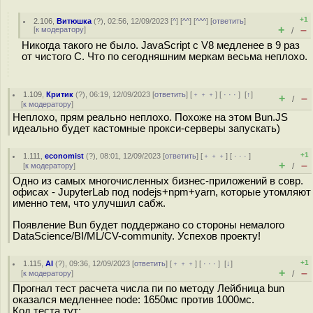
+1
2.106
,
Витюшка
(
?
), 02:56, 12/09/2023 [
^
] [
^^
] [
^^^
] [
ответить
]
+
–
[
к модератору
]
/
Никогда такого не было. JavaScript с V8 медленее в 9 раз
от чистого С. Что по сегодняшним меркам весьма неплохо.
1.109
,
Критик
(
?
), 06:19, 12/09/2023 [
ответить
] [
﹢﹢﹢
] [
· · ·
]
[
↑
]
+
–
/
[
к модератору
]
Неплохо, прям реально неплохо. Похоже на этом Bun.JS
идеально будет кастомные прокси-серверы запускать)
+1
1.111
,
economist
(
?
), 08:01, 12/09/2023 [
ответить
] [
﹢﹢﹢
] [
· · ·
]
+
–
[
к модератору
]
/
Одно из самых многочисленных бизнес-приложений в совр.
офисах - JupyterLab под nodejs+npm+yarn, которые утомляют
именно тем, что улучшил сабж.
Появление Bun будет поддержано со стороны немалого
DataScience/BI/ML/CV-community. Успехов проекту!
+1
1.115
,
AI
(
?
), 09:36, 12/09/2023 [
ответить
] [
﹢﹢﹢
] [
· · ·
]
[
↓
]
+
–
[
к модератору
]
/
Прогнал тест расчета числа пи по методу Лейбница bun
оказался медленнее node: 1650мс против 1000мс.
Код теста тут: