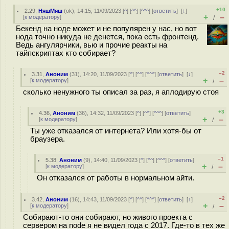
+10
2.29
,
НяшМяш
(
ok
), 14:15, 11/09/2023 [
^
] [
^^
] [
^^^
] [
ответить
]
[
↓
]
+
–
[
к модератору
]
/
Бекенд на ноде может и не популярен у нас, но вот
нода точно никуда не денется, пока есть фронтенд.
Ведь ангулярчики, вью и прочие реакты на
тайпскриптах кто собирает?
–2
3.31
,
Аноним
(
31
), 14:20, 11/09/2023 [
^
] [
^^
] [
^^^
] [
ответить
]
[
↓
]
+
–
[
к модератору
]
/
сколько ненужного ты описал за раз, я аплодирую стоя
+3
4.36
,
Аноним
(
36
), 14:32, 11/09/2023 [
^
] [
^^
] [
^^^
] [
ответить
]
+
–
[
к модератору
]
/
Ты уже отказался от интернета? Или хотя-бы от
браузера.
–1
5.38
,
Аноним
(
9
), 14:40, 11/09/2023 [
^
] [
^^
] [
^^^
] [
ответить
]
+
–
[
к модератору
]
/
Он отказался от работы в нормальном айти.
–2
3.42
,
Аноним
(
16
), 14:43, 11/09/2023 [
^
] [
^^
] [
^^^
] [
ответить
]
[
↑
]
+
–
[
к модератору
]
/
Собирают-то они собирают, но живого проекта с
сервером на node я не видел года с 2017. Где-то в тех же