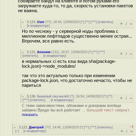
собираете бандл на клиенте и потом руками его
загружаете куда-то, то да, скорость установки пакетов
не важна.
5.124
,
User
(
??
), 16:44, 12/09/2023 [
^
] [
^^
] [
^^^
] [
ответить
]
+
–
/
[
к модератору
]
Но по чесноку - у серверной ноды проблема с
миллионом лефтпадов существенно менее острая...
Впрочем, все равно есть.
5.131
,
Аноним
(
131
), 16:57, 13/09/2023 [
^
] [
^^
] [
^^^
]
+
–
/
[
ответить
]
[
к модератору
]
в нормальных ci есть кэш вида sha(package-
lock.json)->node_modules/
так что это актуально только при изменении
package-lock.json, что достаточно нечасто, чтобы не
париться
5.136
,
Бывалый смузихлёб
(
?
), 16:54, 14/09/2023 [
^
] [
^^
]
+
–
/
[
^^^
] [
ответить
]
[
к модератору
]
С теми зависимостями, облаками и докерами вообще
забавно Вроде бы всё работает ...
большой текст свёрнут,
показать
–1
3.123
,
Дмитрий
(
??
), 14:40, 12/09/2023 [
^
] [
^^
] [
^^^
] [
ответить
]
+
–
[
↑
] [
к модератору
]
/