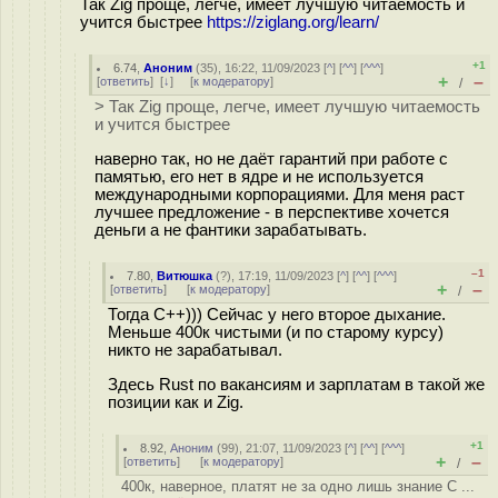
Так Zig проще, легче, имеет лучшую читаемость и
учится быстрее
https://ziglang.org/learn/
+1
6.74
,
Аноним
(
35
), 16:22, 11/09/2023 [
^
] [
^^
] [
^^^
]
+
–
[
ответить
]
[
↓
] [
к модератору
]
/
> Так Zig проще, легче, имеет лучшую читаемость
и учится быстрее
наверно так, но не даёт гарантий при работе с
памятью, его нет в ядре и не используется
международными корпорациями. Для меня раст
лучшее предложение - в перспективе хочется
деньги а не фантики зарабатывать.
–1
7.80
,
Витюшка
(
?
), 17:19, 11/09/2023 [
^
] [
^^
] [
^^^
]
+
–
[
ответить
]
[
к модератору
]
/
Тогда C++))) Сейчас у него второе дыхание.
Меньше 400к чистыми (и по старому курсу)
никто не зарабатывал.
Здесь Rust по вакансиям и зарплатам в такой же
позиции как и Zig.
+1
8.92
,
Аноним
(
99
), 21:07, 11/09/2023 [
^
] [
^^
] [
^^^
]
+
–
[
ответить
]
[
к модератору
]
/
400к, наверное, платят не за одно лишь знание С ...