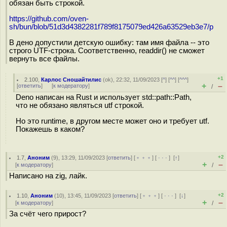
обязан быть строкой.
https://github.com/oven-
sh/bun/blob/51d3d4382281f789f8175079ed426a63529eb3e7/p
В дено допустили детскую ошибку: там имя файла -- это
строго UTF-строка. Соответственно, readdir() не сможет
вернуть все файлы.
+1
2.100
,
Карлос Сношайтилис
(
ok
), 22:32, 11/09/2023 [
^
] [
^^
] [
^^^
]
+
–
[
ответить
]
[
к модератору
]
/
Deno написан на Rust и использует std::path::Path,
что не обязано являться utf строкой.
Но это runtime, в другом месте может оно и требует utf.
Покажешь в каком?
+2
1.7
,
Аноним
(
9
), 13:29, 11/09/2023 [
ответить
] [
﹢﹢﹢
] [
· · ·
]
[
↑
]
+
–
[
к модератору
]
/
Написано на zig, лайк.
+2
1.10
,
Аноним
(
10
), 13:45, 11/09/2023 [
ответить
] [
﹢﹢﹢
] [
· · ·
]
[
↓
]
+
–
[
к модератору
]
/
За счёт чего прирост?