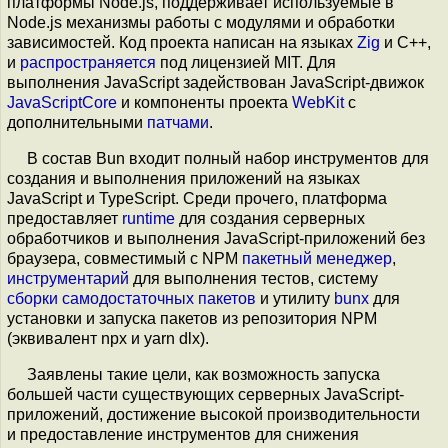
платформы Node.js, поддерживает используемые в
Node.js механизмы работы с модулями и обработки
зависимостей. Код проекта написан на языках
Zig
и С++,
и
распространяется
под лицензией MIT. Для
выполнения JavaScript задействован JavaScript-движок
JavaScriptCore
и компоненты проекта
WebKit
с
дополнительными
патчами
.
В состав Bun входит полный набор инструментов для
создания и выполнения приложений на языках
JavaScript и TypeScript. Среди прочего, платформа
предоставляет
runtime
для создания серверных
обработчиков и выполнения JavaScript-приложений без
браузера, совместимый с NPM
пакетный менеджер
,
инструментарий
для выполнения тестов, систему
сборки самодостаточных пакетов
и утилиту
bunx
для
установки и запуска пакетов из репозитория NPM
(эквивалент npx и yarn dlx).
Заявлены такие цели, как возможность запуска
большей части существующих серверных JavaScript-
приложений, достижение высокой производительности
и предоставление инструментов для снижения