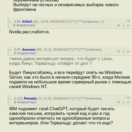
переменным успехом)
Выберут на чесных и независимых выборах нового
фронтмена
+2
2.94
,
th3m3
(
ok
), 14:33, 25/08/2023 [
^
] [
^^
] [
^^^
] [
ответить
]
[
↑
]
+
–
[
к модератору
]
/
Nvidia расслабится.
2.97
,
Аноним
(
96
), 15:11, 25/08/2023 [
^
] [
^^
] [
^^^
] [
ответить
]
+
–
/
[
к модератору
]
>меня давно интересует вопрос, что будет с Linux,
когда Линус Торвальдс отойдёт от дел ?
Будет ЛинуксоКапец, и все перейдут опять на Windows
Server, как это было в начале-середине 90-х, когда Мелкие
подмяли на небольшое время серверный рынок с помощью
своей Windows NT.
+1
2.123
,
Ржомба
(
?
), 21:20, 25/08/2023 [
^
] [
^^
] [
^^^
] [
ответить
]
+
–
[
к модератору
]
/
IBM поднимет свой ChatGPT, который будет писать
хамские письма, аппрувить чужой код и раз в год
однообразно отвечать на однообразные вопросы
интервьюеров. Или Торвальдс делает что-то еще?