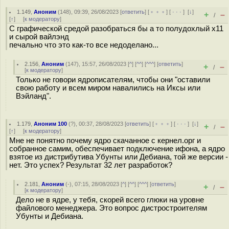
1.149
,
Аноним
(
148
), 09:39, 26/08/2023 [
ответить
] [
﹢﹢﹢
] [
· · ·
]
[
↓
]
+
–
/
[
↑
] [
к модератору
]
С графической средой разобраться бы а то полудохлый х11
и сырой вайлэнд
печально что это как-то все недоделано...
2.156
,
Аноним
(
147
), 15:57, 26/08/2023 [
^
] [
^^
] [
^^^
] [
ответить
]
+
–
/
[
к модератору
]
Только не говори ядрописателям, чтобы они "оставили
свою работу и всем миром навалились на Иксы или
Вэйланд".
1.179
,
Аноним 100
(
?
), 00:37, 28/08/2023 [
ответить
] [
﹢﹢﹢
] [
· · ·
]
[
↓
]
+
–
/
[
↑
] [
к модератору
]
Мне не понятно почему ядро скачанное с кернел.орг и
собранное самим, обеспечивает подключение ифона, а ядро
взятое из дистрибутива Убунты или Дебиана, той же версии -
нет. Это успех? Результат 32 лет разработок?
2.181
,
Аноним
(
-
), 07:15, 28/08/2023 [
^
] [
^^
] [
^^^
] [
ответить
]
+
–
/
[
к модератору
]
Дело не в ядре, у тебя, скорей всего глюки на уровне
файлового менеджера. Это вопрос дистростроителям
Убунты и Дебиана.