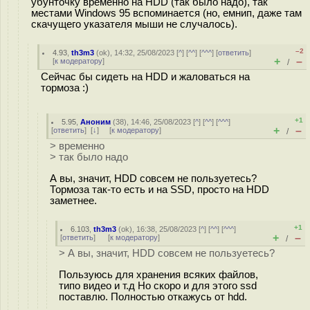
убунточку временно на HDD (так было надо), так
местами Windows 95 вспоминается (но, емнип, даже там
скачущего указателя мыши не случалось).
–2
4.93
,
th3m3
(
ok
), 14:32, 25/08/2023 [
^
] [
^^
] [
^^^
] [
ответить
]
+
–
[
к модератору
]
/
Сейчас бы сидеть на HDD и жаловаться на
тормоза :)
+1
5.95
,
Аноним
(
38
), 14:46, 25/08/2023 [
^
] [
^^
] [
^^^
]
+
–
[
ответить
]
[
↓
] [
к модератору
]
/
> временно
> так было надо
А вы, значит, HDD совсем не пользуетесь?
Тормоза так-то есть и на SSD, просто на HDD
заметнее.
+1
6.103
,
th3m3
(
ok
), 16:38, 25/08/2023 [
^
] [
^^
] [
^^^
]
+
–
[
ответить
]
[
к модератору
]
/
> А вы, значит, HDD совсем не пользуетесь?
Пользуюсь для хранения всяких файлов,
типо видео и т.д Но скоро и для этого ssd
поставлю. Полностью откажусь от hdd.