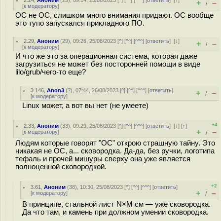
2.24
,
Аноним
(
25
), 09:14, 25/08/2023 [
^
] [
^^
] [
^^^
] [
ответить
]
[
↑
]
+
–
/
[
к модератору
]
ОС не ОС, слишком много внимания придают. ОС вообще
это тупо запускался прикладного ПО.
2.29
,
Аноним
(
29
), 09:26, 25/08/2023 [
^
] [
^^
] [
^^^
] [
ответить
]
[
↓
]
+
–
/
[
к модератору
]
И что же это за операционная система, которая даже
загрузиться не может без посторонней помощи в виде
lilo/grub/чего-то еще?
3.146
,
Anon3
(
?
), 07:44, 26/08/2023 [
^
] [
^^
] [
^^^
] [
ответить
]
+
–
/
[
к модератору
]
Linux может, а вот вы нет (не умеете)
+4
2.33
,
Аноним
(
33
), 09:29, 25/08/2023 [
^
] [
^^
] [
^^^
] [
ответить
]
[
↓
] [
↑
]
+
–
[
к модератору
]
/
Людям которые говорят "ОС" открою страшную тайну. Это
никакая не ОС, а... сковородка. Да-да, без ручки, логотипа
тефаль и прочей мишуры сверху она уже является
полноценной сковородкой.
+2
3.61
,
Аноним
(
38
), 10:30, 25/08/2023 [
^
] [
^^
] [
^^^
] [
ответить
]
+
–
[
к модератору
]
/
В принципе, стальной лист N×M см — уже сковородка.
Да что там, и камень при должном умении сковородка.