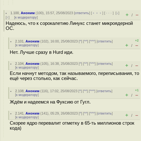
1.100
,
Аноним
(
100
), 15:57, 25/08/2023 [
ответить
] [
﹢﹢﹢
] [
· · ·
]
[
↓
]
+
–
/
[
↑
] [
к модератору
]
Надеюсь, что к сорокалетию Линукс станет микроядерной
ОС.
+2
2.101
,
Аноним
(
102
), 16:00, 25/08/2023 [
^
] [
^^
] [
^^^
] [
ответить
]
+
–
[
к модератору
]
/
Нет. Лучше сразу в Hurd иди.
2.104
,
Аноним
(
105
), 16:38, 25/08/2023 [
^
] [
^^
] [
^^^
] [
ответить
]
+
–
/
[
к модератору
]
Если начнут методом, так называемого, переписывания, то
ещё через столько, как сейчас.
+1
2.108
,
Аноним
(
116
), 17:02, 25/08/2023 [
^
] [
^^
] [
^^^
] [
ответить
]
+
–
[
к модератору
]
/
Ждём и надеемся на Фуксию от Гугл.
2.141
,
Аноним
(
141
), 05:29, 26/08/2023 [
^
] [
^^
] [
^^^
] [
ответить
]
+
–
/
[
к модератору
]
Скорее ядро перевалит отметку в 65-ть миллионов строк
кода)