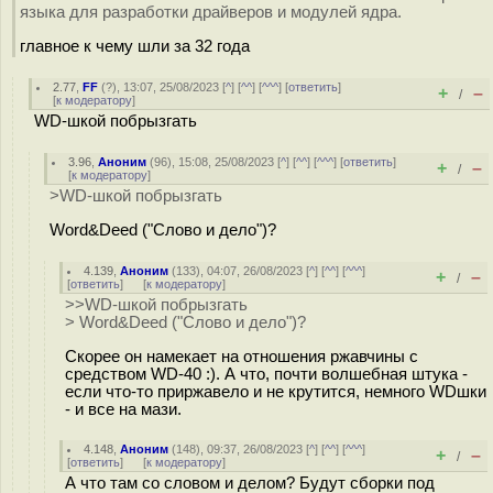
языка для разработки драйверов и модулей ядра.
главное к чему шли за 32 года
2.77
,
FF
(
?
), 13:07, 25/08/2023 [
^
] [
^^
] [
^^^
] [
ответить
]
+
–
/
[
к модератору
]
WD-шкой побрызгать
3.96
,
Аноним
(
96
), 15:08, 25/08/2023 [
^
] [
^^
] [
^^^
] [
ответить
]
+
–
/
[
к модератору
]
>WD-шкой побрызгать
Word&Deed ("Слово и дело")?
4.139
,
Аноним
(
133
), 04:07, 26/08/2023 [
^
] [
^^
] [
^^^
]
+
–
/
[
ответить
]
[
к модератору
]
>>WD-шкой побрызгать
> Word&Deed ("Слово и дело")?
Скорее он намекает на отношения ржавчины с
средством WD-40 :). А что, почти волшебная штука -
если что-то приржавело и не крутится, немного WDшки
- и все на мази.
4.148
,
Аноним
(
148
), 09:37, 26/08/2023 [
^
] [
^^
] [
^^^
]
+
–
/
[
ответить
]
[
к модератору
]
А что там со словом и делом? Будут сборки под