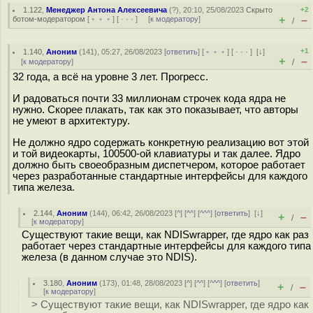
1.122
,
Менеджер Антона Алексеевича
(
?
), 20:10, 25/08/2023
Скрыто
+2
+
–
ботом-модератором
[
﹢﹢﹢
] [
· · ·
] [
к модератору
]
/
+1
1.140
,
Аноним
(
141
), 05:27, 26/08/2023 [
ответить
] [
﹢﹢﹢
] [
· · ·
]
[
↓
]
+
–
[
к модератору
]
/
32 года, а всё на уровне 3 лет. Прогресс.
И радоваться почти 33 миллионам строчек кода ядра не
нужно. Скорее плакать, так как это показывает, что авторы
не умеют в архитектуру.
Не должно ядро содержать конкретную реализацию вот этой
и той видеокарты, 100500-ой клавиатуры и так далее. Ядро
должно быть своеобразным диспетчером, которое работает
через разработанные стандартные интерфейсы для каждого
типа железа.
2.144
,
Аноним
(
144
), 06:42, 26/08/2023 [
^
] [
^^
] [
^^^
] [
ответить
]
[
↓
]
+
–
/
[
к модератору
]
Существуют такие вещи, как NDISwrapper, где ядро как раз
работает через стандартные интерфейсы для каждого типа
железа (в данном случае это NDIS).
3.180
,
Аноним
(
173
), 01:48, 28/08/2023 [
^
] [
^^
] [
^^^
] [
ответить
]
+
–
/
[
к модератору
]
> Существуют такие вещи, как NDISwrapper, где ядро как