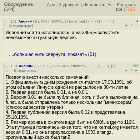
Обсуждение
Ajax
|
1 уровень
|
Линейный
|
+/-
|
Раскрыть
(144)
всё
|
RSS
–4
1.11
,
Аноним
(
11
), 08:17, 25/08/2023 [
ответить
] [
﹢﹢﹢
] [
· · ·
]
[
↓
]
+
–
[
к модератору
]
/
Исполниться то исполнилось, а на 386-ом запустить
невозможно актуальную версию.
....большая нить свёрнута, показать (51)
+13
1.13
,
Аноним
(
13
), 08:21, 25/08/2023 [
ответить
] [
﹢﹢﹢
] [
· · ·
]
[
↓
]
+
–
[
↑
] [
к модератору
]
/
Позволю внести несколько замечаний:
1. Официальным днём рождения считается 17.09.1991, об
этом объявил Линус в одной из рассылок на 30-ти летие
2. Первая версия была 0.01, а не 0.0.1
3. Версия 0.01 не была публичная, хоть и была выложена на
funet, а была отправлена только нескольким "миниксерам"
(список адресатов утерен)
4. Первая публичная версия была 0.02 и представлена
05.10.1991
5. Размер архива в сжатом виде был не 69Кб, а где-то 116К.
Эта путаница появилась из-за того, что на kernel.org имеется
версия 0.01, но она переупакована в 1993 в tar.gz,
оригинальный архив был tar.Z