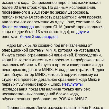
исходного кода. Современное ядро Linux насчитывает
более 30 млн строк кода. По данным исследования,
проведённого в 2010 году по заказу Евросоюза,
приблизительная стоимость разработки с нуля проекта,
аналогичного современному ядру Linux, составила бы
более миллиарда
долларов США (расчёт производился,
когда в ядре было 13 млн строк кода), по
другим
оценкам -
более 3 миллиардов
.
Ядро Linux было создано под впечатлением от
операционной системы MINIX, которая не устраивала
Линуса своей ограниченной лицензией. Впоследствии,
когда Linux стал известным проектом, недоброжелатели
пытались обвинить Линуса в прямом копировании кода
некоторых подсистем MINIX. Нападение отразил Эндрю
Таненбаум, автор MINIX, который поручил одному из
студентов провести детальное сравнение кода Minix и
первых публичных версий Linux.
Результаты
исследования показали наличие только четырёх
несущественных совпадений блоков кода,
обусловленных требованиями POSIX и ANSI C.
Первоначально Линус задумал назвать ядро Freax, от