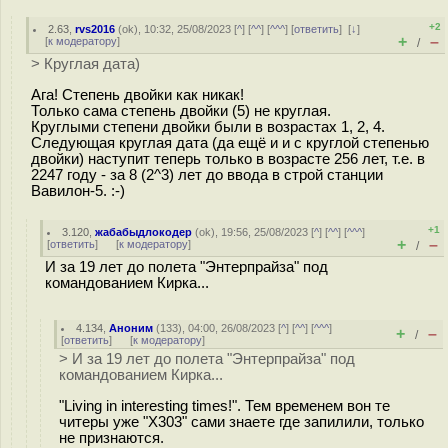
+2
2.63
,
rvs2016
(
ok
), 10:32, 25/08/2023 [
^
] [
^^
] [
^^^
] [
ответить
]
[
↓
]
+
–
[
к модератору
]
/
> Круглая дата)
Ага! Степень двойки как никак!
Только сама степень двойки (5) не круглая.
Круглыми степени двойки были в возрастах 1, 2, 4.
Следующая круглая дата (да ещё и и с круглой степенью
двойки) наступит теперь только в возрасте 256 лет, т.е. в
2247 году - за 8 (2^3) лет до ввода в строй станции
Вавилон-5. :-)
+1
3.120
,
жабабыдлокодер
(
ok
), 19:56, 25/08/2023 [
^
] [
^^
] [
^^^
]
+
–
[
ответить
]
[
к модератору
]
/
И за 19 лет до полета "Энтерпрайза" под
командованием Кирка...
4.134
,
Аноним
(
133
), 04:00, 26/08/2023 [
^
] [
^^
] [
^^^
]
+
–
/
[
ответить
]
[
к модератору
]
> И за 19 лет до полета "Энтерпрайза" под
командованием Кирка...
"Living in interesting times!". Тем временем вон те
читеры уже "X303" сами знаете где запилили, только
не признаются.