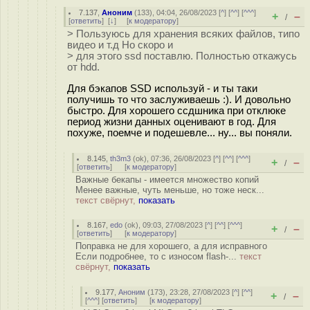
7.137
,
Аноним
(
133
), 04:04, 26/08/2023 [
^
] [
^^
] [
^^^
]
+
–
/
[
ответить
]
[
↓
] [
к модератору
]
> Пользуюсь для хранения всяких файлов, типо
видео и т.д Но скоро и
> для этого ssd поставлю. Полностью откажусь
от hdd.
Для бэкапов SSD используй - и ты таки
получишь то что заслуживаешь :). И довольно
быстро. Для хорошего ссдшника при отклюке
период жизни данных оценивают в год. Для
похуже, поемче и подешевле... ну... вы поняли.
8.145
,
th3m3
(
ok
), 07:36, 26/08/2023 [
^
] [
^^
] [
^^^
]
+
–
/
[
ответить
]
[
к модератору
]
Важные бекапы - имеется множество копий
Менее важные, чуть меньше, но тоже неск...
текст свёрнут,
показать
8.167
,
edo
(
ok
), 09:03, 27/08/2023 [
^
] [
^^
] [
^^^
]
+
–
/
[
ответить
]
[
к модератору
]
Поправка не для хорошего, а для исправного
Если подробнее, то с износом flash-...
текст
свёрнут,
показать
9.177
,
Аноним
(
173
), 23:28, 27/08/2023 [
^
] [
^^
]
+
–
/
[
^^^
] [
ответить
]
[
к модератору
]