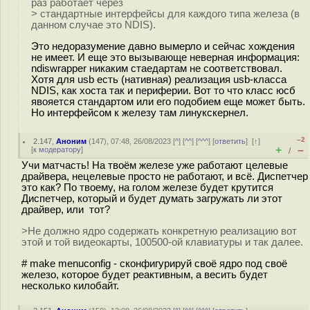
раз работает через
> стандартные интерфейсы для каждого типа железа (в
данном случае это NDIS).
Это недоразумение давно вымерло и сейчас хождения
не имеет. И еще это вызывающе неверная информация:
ndiswrapper никаким стаедартам не соответствовал.
Хотя для usb есть (нативная) реализация usb-класса
NDIS, как хоста так и периферии. Вот то что класс юсб
явояется стандартом или его подобием еще может быть.
Но интерфейсом к железу там линукскернел.
–2
2.147
,
Аноним
(
147
), 07:48, 26/08/2023 [
^
] [
^^
] [
^^^
] [
ответить
]
[
↑
]
+
–
[
к модератору
]
/
Учи матчасть! На твоём железе уже работают целевые
драйвера, нецелевые просто не работают, и всё. Диспетчер
это как? По твоему, на голом железе будет крутится
Диспетчер, который и будет думать загружать ли этот
драйвер, или тот?
>Не должно ядро содержать конкретную реализацию вот
этой и той видеокарты, 100500-ой клавиатуры и так далее.
# make menuconfig - сконфигурируй своё ядро под своё
железо, которое будет реактивным, а весить будет
несколько килобайт.