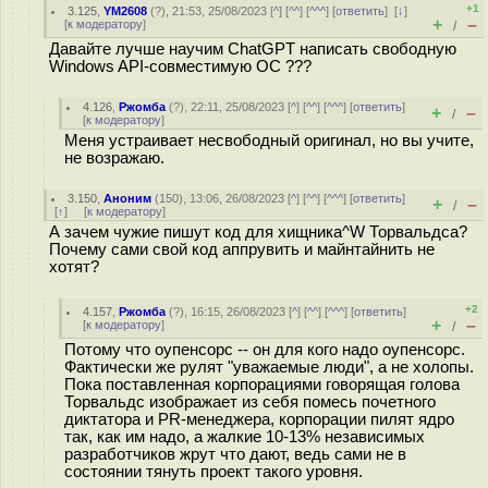
+1
3.125
,
YM2608
(
?
), 21:53, 25/08/2023 [
^
] [
^^
] [
^^^
] [
ответить
]
[
↓
]
+
–
[
к модератору
]
/
Давайте лучше научим ChatGPT написать свободную
Windows API-совместимую ОС ???
4.126
,
Ржомба
(
?
), 22:11, 25/08/2023 [
^
] [
^^
] [
^^^
] [
ответить
]
+
–
/
[
к модератору
]
Меня устраивает несвободный оригинал, но вы учите,
не возражаю.
3.150
,
Аноним
(
150
), 13:06, 26/08/2023 [
^
] [
^^
] [
^^^
] [
ответить
]
+
–
/
[
↑
] [
к модератору
]
А зачем чужие пишут код для хищника^W Торвальдса?
Почему сами свой код аппрувить и майнтайнить не
хотят?
+2
4.157
,
Ржомба
(
?
), 16:15, 26/08/2023 [
^
] [
^^
] [
^^^
] [
ответить
]
+
–
[
к модератору
]
/
Потому что оупенсорс -- он для кого надо оупенсорс.
Фактически же рулят "уважаемые люди", а не холопы.
Пока поставленная корпорациями говорящая голова
Торвальдс изображает из себя помесь почетного
диктатора и PR-менеджера, корпорации пилят ядро
так, как им надо, а жалкие 10-13% независимых
разработчиков жрут что дают, ведь сами не в
состоянии тянуть проект такого уровня.