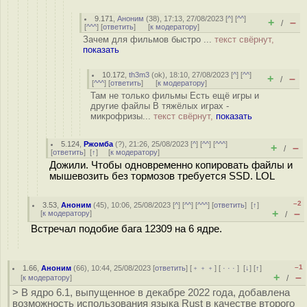
9.171
,
Аноним
(
38
), 17:13, 27/08/2023 [
^
] [
^^
]
+
–
/
[
^^^
] [
ответить
]
[
к модератору
]
Зачем для фильмов быстро ...
текст свёрнут,
показать
10.172
,
th3m3
(
ok
), 18:10, 27/08/2023 [
^
] [
^^
]
+
–
/
[
^^^
] [
ответить
]
[
к модератору
]
Там не только фильмы Есть ещё игры и
другие файлы В тяжёлых играх -
микрофризы...
текст свёрнут,
показать
5.124
,
Ржомба
(
?
), 21:26, 25/08/2023 [
^
] [
^^
] [
^^^
]
+
–
/
[
ответить
]
[
↑
] [
к модератору
]
Дожили. Чтобы одновременно копировать файлы и
мышевозить без тормозов требуется SSD. LOL
–2
3.53
,
Аноним
(
45
), 10:06, 25/08/2023 [
^
] [
^^
] [
^^^
] [
ответить
]
[
↑
]
+
–
[
к модератору
]
/
Встречал подобие бага 12309 на 6 ядре.
–1
1.66
,
Аноним
(
66
), 10:44, 25/08/2023 [
ответить
] [
﹢﹢﹢
] [
· · ·
]
[
↓
] [
↑
]
+
–
[
к модератору
]
/
> В ядро 6.1, выпущенное в декабре 2022 года, добавлена
возможность использования языка Rust в качестве второго