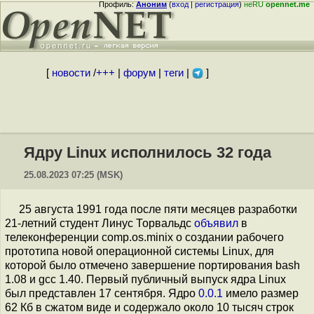
Профиль:
Аноним
(
вход
|
регистрация
)
неRU
opennet.me
[
новости
/
+++
|
форум
|
теги
|
]
Ядру Linux исполнилось 32 года
25.08.2023 07:25 (MSK)
25 августа 1991 года после пяти месяцев разработки
21-летний студент Линус Торвальдс
объявил
в
телеконференции comp.os.minix о создании рабочего
прототипа новой операционной системы Linux, для
которой было отмечено завершение портирования bash
1.08 и gcc 1.40. Первый публичный выпуск ядра Linux
был представлен 17 сентября. Ядро
0.0.1
имело размер
62 Кб в сжатом виде и содержало около 10 тысяч строк