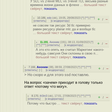
У SLC vs 2-level MLC vs 3-level TLC весьма разные
времена жизни данных в флехе ...
большой текст
свёрнут,
показать
10.186
,
edo
(
ok
), 19:05, 28/08/2023 [
^
] [
^^
] [
^^^
]
+
–
/
[
ответить
]
[
к модератору
]
не совсем так ресурс 3d tlc примерно
равен ресурсу planar mlc да и вообще tlc
...
большой текст свёрнут,
показать
11.191
,
Аноним
(
191
), 08:13, 01/09/2023 [
^
]
+
–
/
[
^^
] [
^^^
] [
ответить
]
[
к модератору
]
А это кто опять же считал Маркетинг какого-
нибудь самсуня Они склонны в свою п...
большой текст свёрнут,
показать
7.166
,
Аноним
(
38
), 08:59, 27/08/2023 [
^
] [
^^
] [
^^^
]
+
–
/
[
ответить
]
[
↑
] [
к модератору
]
> Но скоро и для этого ssd поставлю.
На вопрос «зачем» приходит в голову только
ответ «потому что могу».
8.170
,
th3m3
(
ok
), 17:01, 27/08/2023 [
^
] [
^^
] [
^^^
]
+
–
/
[
ответить
]
[
к модератору
]
Потому что быстро ...
текст свёрнут,
показать