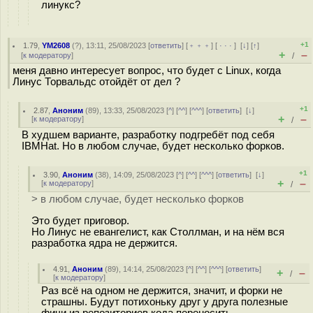
линукс?
+1
1.79
,
YM2608
(
?
), 13:11, 25/08/2023 [
ответить
] [
﹢﹢﹢
] [
· · ·
]
[
↓
] [
↑
]
+
–
[
к модератору
]
/
меня давно интересует вопрос, что будет с Linux, когда
Линус Торвальдс отойдёт от дел ?
+1
2.87
,
Аноним
(
89
), 13:33, 25/08/2023 [
^
] [
^^
] [
^^^
] [
ответить
]
[
↓
]
+
–
[
к модератору
]
/
В худшем варианте, разработку подгребёт под себя
IBMHat. Но в любом случае, будет несколько форков.
+1
3.90
,
Аноним
(
38
), 14:09, 25/08/2023 [
^
] [
^^
] [
^^^
] [
ответить
]
[
↓
]
+
–
[
к модератору
]
/
> в любом случае, будет несколько форков
Это будет приговор.
Но Линус не евангелист, как Столлман, и на нём вся
разработка ядра не держится.
4.91
,
Аноним
(
89
), 14:14, 25/08/2023 [
^
] [
^^
] [
^^^
] [
ответить
]
+
–
/
[
к модератору
]
Раз всё на одном не держится, значит, и форки не
страшны. Будут потихоньку друг у друга полезные