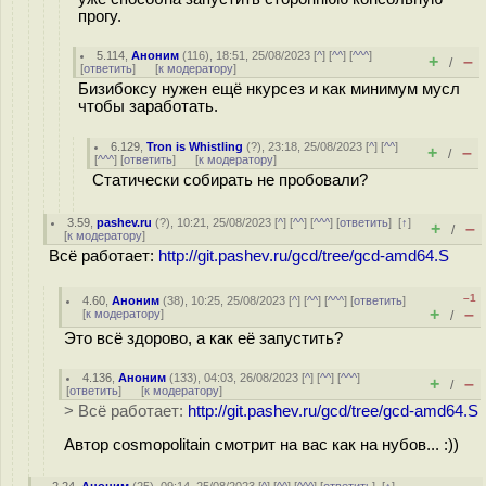
прогу.
5.114
,
Аноним
(
116
), 18:51, 25/08/2023 [
^
] [
^^
] [
^^^
]
+
–
/
[
ответить
]
[
к модератору
]
Бизибоксу нужен ещё нкурсез и как минимум мусл
чтобы заработать.
6.129
,
Tron is Whistling
(
?
), 23:18, 25/08/2023 [
^
] [
^^
]
+
–
/
[
^^^
] [
ответить
]
[
к модератору
]
Статически собирать не пробовали?
3.59
,
pashev.ru
(
?
), 10:21, 25/08/2023 [
^
] [
^^
] [
^^^
] [
ответить
]
[
↑
]
+
–
/
[
к модератору
]
Всё работает:
http://git.pashev.ru/gcd/tree/gcd-amd64.S
–1
4.60
,
Аноним
(
38
), 10:25, 25/08/2023 [
^
] [
^^
] [
^^^
] [
ответить
]
+
–
[
к модератору
]
/
Это всё здорово, а как её запустить?
4.136
,
Аноним
(
133
), 04:03, 26/08/2023 [
^
] [
^^
] [
^^^
]
+
–
/
[
ответить
]
[
к модератору
]
> Всё работает:
http://git.pashev.ru/gcd/tree/gcd-amd64.S
Автор cosmopolitain смотрит на вас как на нубов... :))