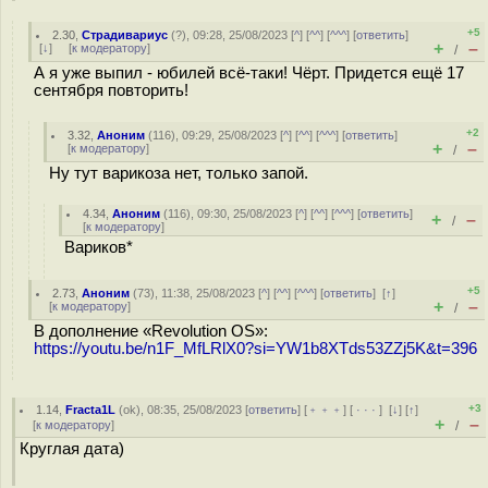
+5
2.30
,
Страдивариус
(
?
), 09:28, 25/08/2023 [
^
] [
^^
] [
^^^
] [
ответить
]
+
–
[
↓
] [
к модератору
]
/
А я уже выпил - юбилей всё-таки! Чёрт. Придется ещё 17
сентября повторить!
+2
3.32
,
Аноним
(
116
), 09:29, 25/08/2023 [
^
] [
^^
] [
^^^
] [
ответить
]
+
–
[
к модератору
]
/
Ну тут варикоза нет, только запой.
4.34
,
Аноним
(
116
), 09:30, 25/08/2023 [
^
] [
^^
] [
^^^
] [
ответить
]
+
–
/
[
к модератору
]
Вариков*
+5
2.73
,
Аноним
(
73
), 11:38, 25/08/2023 [
^
] [
^^
] [
^^^
] [
ответить
]
[
↑
]
+
–
[
к модератору
]
/
В дополнение «Revolution OS»:
https://youtu.be/n1F_MfLRlX0?si=YW1b8XTds53ZZj5K&t=396
+3
1.14
,
Fracta1L
(
ok
), 08:35, 25/08/2023 [
ответить
] [
﹢﹢﹢
] [
· · ·
]
[
↓
] [
↑
]
+
–
[
к модератору
]
/
Круглая дата)