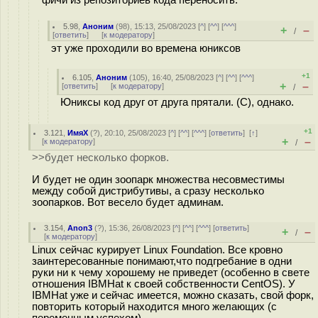
фичи из репозиториев кода переносить.
5.98
,
Аноним
(
98
), 15:13, 25/08/2023 [
^
] [
^^
] [
^^^
]
+
–
/
[
ответить
]
[
к модератору
]
эт уже проходили во времена юниксов
+1
6.105
,
Аноним
(
105
), 16:40, 25/08/2023 [
^
] [
^^
] [
^^^
]
+
–
[
ответить
]
[
к модератору
]
/
Юниксы код друг от друга прятали. (C), однако.
+1
3.121
,
ИмяХ
(
?
), 20:10, 25/08/2023 [
^
] [
^^
] [
^^^
] [
ответить
]
[
↑
]
+
–
[
к модератору
]
/
>>будет несколько форков.
И будет не один зоопарк множества несовместимы
между собой дистрибутивы, а сразу несколько
зоопарков. Вот весело будет админам.
3.154
,
Anon3
(
?
), 15:36, 26/08/2023 [
^
] [
^^
] [
^^^
] [
ответить
]
+
–
/
[
к модератору
]
Linux сейчас курирует Linux Foundation. Все кровно
заинтересованные понимают,что подгребание в одни
руки ни к чему хорошему не приведет (особенно в свете
отношения IBMHat к своей собственности CentOS). У
IBMHat уже и сейчас имеется, можно сказать, свой форк,
повторить который находится много желающих (с