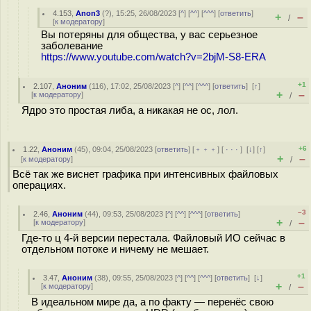
4.153
,
Anon3
(
?
), 15:25, 26/08/2023 [
^
] [
^^
] [
^^^
] [
ответить
]
+
–
/
[
к модератору
]
Вы потеряны для общества, у вас серьезное
заболевание
https://www.youtube.com/watch?v=2bjM-S8-ERA
+1
2.107
,
Аноним
(
116
), 17:02, 25/08/2023 [
^
] [
^^
] [
^^^
] [
ответить
]
[
↑
]
+
–
[
к модератору
]
/
Ядро это простая либа, а никакая не ос, лол.
+6
1.22
,
Аноним
(
45
), 09:04, 25/08/2023 [
ответить
] [
﹢﹢﹢
] [
· · ·
]
[
↓
] [
↑
]
+
–
[
к модератору
]
/
Всё так же виснет графика при интенсивных файловых
операциях.
–3
2.46
,
Аноним
(
44
), 09:53, 25/08/2023 [
^
] [
^^
] [
^^^
] [
ответить
]
+
–
[
к модератору
]
/
Где-то ц 4-й версии перестала. Файловый ИО сейчас в
отдельном потоке и ничему не мешает.
+1
3.47
,
Аноним
(
38
), 09:55, 25/08/2023 [
^
] [
^^
] [
^^^
] [
ответить
]
[
↓
]
+
–
[
к модератору
]
/
В идеальном мире да, а по факту — перенёс свою