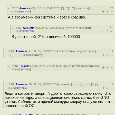
+3
2.67
,
Аноним
(
38
), 10:55, 25/08/2023 [
^
] [
^^
] [
^^^
] [
ответить
]
[
↑
]
+
–
[
к модератору
]
/
А в восьмеричной системе и вовсе красиво.
+1
3.89
,
Аноним
(
89
), 14:01, 25/08/2023 [
^
] [
^^
] [
^^^
] [
ответить
]
+
–
[
к модератору
]
/
В десятичной: 2^5, в двоичной: 100000
1.16
,
Аноним
(
17
), 08:53, 25/08/2023
Скрыто ботом-модератором
[
﹢
–1
+
–
﹢﹢
] [
· · ·
] [
к модератору
]
/
2.168
,
rvs2016
(
ok
), 09:21, 27/08/2023
Скрыто ботом-модератором
+
–
/
[
к модератору
]
–9
1.18
,
Аноним
(
18
), 08:57, 25/08/2023 [
ответить
] [
﹢﹢﹢
] [
· · ·
]
[
↓
] [
↑
]
+
–
[
к модератору
]
/
Людям которые говорят "ядро" открою страшную тайну. Это
никакое не ядро, а операционная система. Да-да, без GNU
утилит, библиотек и прочей мишуры сверху она уже является
полноценной ОС.