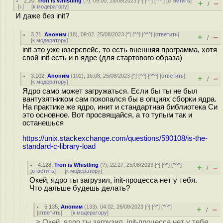
2.20
,
Tron is Whistling
(
?
), 09:00, 25/08/2023 [
^
] [
^^
] [
^^^
] [
ответить
]
+
–
/
[
↓
] [
к модератору
]
И даже без init?
3.21
,
Аноним
(
18
), 09:02, 25/08/2023 [
^
] [
^^
] [
^^^
] [
ответить
]
+
–
/
[
к модератору
]
init это уже юзерспейс, то есть внешняя программа, хотя
свой init есть и в ядре (для стартового образа)
3.102
,
Аноним
(
102
), 16:08, 25/08/2023 [
^
] [
^^
] [
^^^
] [
ответить
]
+
–
/
[
к модератору
]
Ядро само может загружаться. Если бы ты не был
вантузятником сам покопался бы в опциях сборки ядра.
На практике же ядро, инит и стандартная библиотека Си
это основное. Вот просвящайся, а то тупым так и
останешься
https://unix.stackexchange.com/questions/590108/is-the-
standard-c-library-load
4.128
,
Tron is Whistling
(
?
), 22:27, 25/08/2023 [
^
] [
^^
] [
^^^
]
+
–
/
[
ответить
]
[
к модератору
]
Окей, ядро ты загрузил, init-процесса нет у тебя.
Что дальше будешь делать?
5.135
,
Аноним
(
133
), 04:02, 26/08/2023 [
^
] [
^^
] [
^^^
]
+
–
/
[
ответить
]
[
к модератору
]
> Окей, ядро ты загрузил, init-процесса нет у тебя.