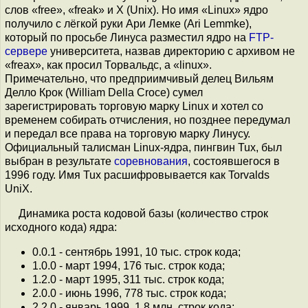
слов «free», «freak» и X (Unix). Но имя «Linux» ядро
получило с лёгкой руки Ари Лемке (Ari Lemmke),
который по просьбе Линуса разместил ядро на
FTP-
сервере
университета, назвав директорию с архивом не
«freax», как просил Торвальдс, а «linux».
Примечательно, что предприимчивый делец Вильям
Делло Крок (William Della Croce) сумел
зарегистрировать торговую марку Linux и хотел со
временем собирать отчисления, но позднее передумал
и передал все права на торговую марку Линусу.
Официальный талисман Linux-ядра, пингвин Tux, был
выбран в результате
соревнования
, состоявшегося в
1996 году. Имя Tux расшифровывается как Torvalds
UniX.
Динамика роста кодовой базы (количество строк
исходного кода) ядра:
0.0.1 - сентябрь 1991, 10 тыс. строк кода;
1.0.0 - март 1994, 176 тыс. строк кода;
1.2.0 - март 1995, 311 тыс. строк кода;
2.0.0 - июнь 1996, 778 тыс. строк кода;
2.2.0 - январь 1999, 1.8 млн. строк кода;