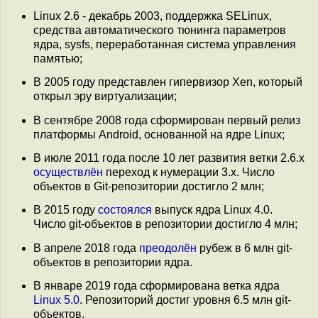
Linux 2.6 - декабрь 2003, поддержка SELinux,
средства автоматического тюнинга параметров
ядра, sysfs, переработанная система управления
памятью;
В 2005 году представлен гипервизор Xen, который
открыл эру виртуализации;
В сентябре 2008 года сформирован первый релиз
платформы Android, основанной на ядре Linux;
В июле 2011 года после 10 лет развития ветки 2.6.x
осуществлён
переход к нумерации 3.x. Число
объектов в Git-репозитории достигло 2 млн;
В 2015 году
состоялся
выпуск ядра Linux 4.0.
Число git-объектов в репозитории достигло 4 млн;
В апреле 2018 года
преодолён
рубеж в 6 млн git-
объектов в репозитории ядра.
В январе 2019 года сформирована ветка ядра
Linux 5.0
. Репозиторий достиг уровня 6.5 млн git-
объектов.