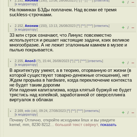
2.151
,
Аноним
(
150
), 13:08, 26/08/2023 [
^
] [
^^
] [
^^^
] [
ответить
]
+
–
/
[
к модератору
]
На поминках БЗДы поплачем. Над всеми её тремя
suckless-строчками.
2.152
,
Аноним
(
150
), 13:13, 26/08/2023 [
^
] [
^^
] [
^^^
] [
ответить
]
+
–
/
[
к модератору
]
33 млн строк означают, что Линукс повсеместно
используется и решает настоящие задачи, коих великое
многообразие. А не лежит эталонным камнем в музее и
пылью покрывается.
2.155
,
Anon3
(
?
), 15:44, 26/08/2023 [
^
] [
^^
] [
^^^
] [
ответить
]
+
–
/
[
к модератору
]
В архитектуру умеют, а в теорию, оторванную от жизни (в
которой существуют товарно-денежные отношения), нет
Ждем прорыва в hardware, когда переключение контекста
не будет таким дорогим
Или падения капитализма, когда клятый буржуй не будет
трястись над копейкой, заработанной от оверселлинга
виртуалок в облаках
2.169
,
edo
(
ok
), 09:24, 27/08/2023 [
^
] [
^^
] [
^^^
] [
ответить
]
+
–
/
[
к модератору
]
Почему Отлично, откройте исходники linux и вы увидите
kernel, mm, 8230 8212...
большой текст свёрнут,
показать