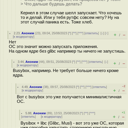
> Что дальше будешь делать?
Кернел в этом случае шелл запускает. Что хочешь
то и делай. Или у тебя рутфс совсем нету? Ну на
этот случай паника есть. Тоже хлеб.
2.23
,
Аноним
(
23
), 09:04, 25/08/2023 [
^
] [
^^
] [
^^^
] [
ответить
]
[
↓
] [
↑
]
+
–
/
[
к модератору
]
Нет
ОС это значит можно запускать приложения.
На одном ядре без glibc например ты ничего не запустишь.
3.44
,
Аноним
(
44
), 09:51, 25/08/2023 [
^
] [
^^
] [
^^^
] [
ответить
]
[
↓
]
+
–
/
[
к модератору
]
Busybox, например. Не требует больше ничего кроме
ядра.
–2
4.49
,
Аноним
(
38
), 09:57, 25/08/2023 [
^
] [
^^
] [
^^^
] [
ответить
]
+
–
[
к модератору
]
/
Вот с busybox это уже получается минималистичная
ОС.
+1
5.88
,
Аноним
(
89
), 13:53, 25/08/2023 [
^
] [
^^
] [
^^^
]
+
–
[
ответить
]
[
к модератору
]
/
Bysibox + libc (Glibc, Musl) - вот это уже ОС, которая
уже способна запустить стороннюю консольную