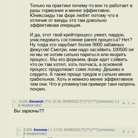
Только на практике почему-то вон то работает в
разы тормознее и менее эффективно.
Юниксоиды так форк любят потому что в
отличие от винды это там довольно
эффективная операция.
И да, этот твой крейтпроцесс умеет, пардон,
унаследовать состояние parent процесса? Нет?
Ну тогда это зарубает более 9000 забавных
фокусов! Смотри, нам надо засэйвить 100500 гиг
но мы не хотим сильно париться или якорить
процесс. Мы его форкаем, форк идет сэйвить
что он там хотел, хоть полчаса, а основной
процесс продолжает совю логику. Дешево и
сердито. А также проще тредов и сильно менее
грабельное. Хоть и немного менее эффективное
чем они. Что в упомянутом примере таки напрочь
похрен.
3.119
,
Alexandr
(
??
), 12:18, 25/08/2022 [
^
] [
^^
] [
^^^
] [
ответить
]
[
↑
]
+
–
/
[
к модератору
]
Вы заразны??
4.234
,
Аноним
(
-
), 17:23, 25/08/2022 [
^
] [
^^
] [
^^^
] [
ответить
]
+
–
/
[
к модератору
]