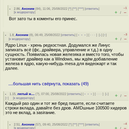
–1
2.86
,
Аноним
(
84
), 11:06, 25/08/2022 [
^
] [
^^
] [
^^^
] [
ответить
]
+
–
[
к модератору
]
/
Вот зато ты в коменты его принес.
–3
1.8
,
Аноним
(
8
), 06:49, 25/08/2022 [
ответить
] [
﹢﹢﹢
] [
· · ·
]
[
↓
] [
↑
]
+
–
[
к модератору
]
/
Ядро Linux - хрень редкостная. Додумался же Линус
запихать всё (фс, драйвера, управление и т.д.) в одну
сущность. Появилась новая железяка и вместо того, чтобы
установит драйвер как а Windows, мы ждём добавление
железа в ядро, какую-нибудь mesa для видеокарт и так
далее.
....большая нить свёрнута, показать (49)
1.15
,
лютый ж....
(
?
), 07:00, 25/08/2022 [
ответить
] [
﹢﹢﹢
] [
· · ·
]
[
↓
]
+
–
/
[
↑
] [
к модератору
]
Каждый раз один и тот же бред пишете, если считаете
строки вклада, давайте без дров. AMDшные 100500 хидеров
это не вклад, а заsirание.
–4
2.51
,
Аноним
(
57
), 09:40, 25/08/2022 [
^
] [
^^
] [
^^^
] [
ответить
]
+
–
[
к модератору
]
/