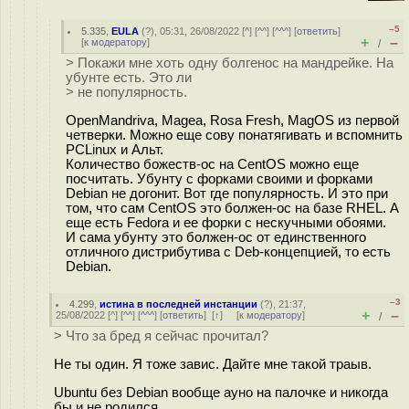
–5
5.335
,
EULA
(
?
), 05:31, 26/08/2022 [
^
] [
^^
] [
^^^
] [
ответить
]
+
–
[
к модератору
]
/
> Покажи мне хоть одну болгенос на мандрейке. На
убунте есть. Это ли
> не популярность.
OpenMandriva, Magea, Rosa Fresh, MagOS из первой
четверки. Можно еще сову понатягивать и вспомнить
PCLinux и Альт.
Количество божеств-ос на CentOS можно еще
посчитать. Убунту с форками своими и форками
Debian не догонит. Вот где популярность. И это при
том, что сам CentOS это болжен-ос на базе RHEL. А
еще есть Fedora и ее форки с нескучными обоями.
И сама убунту это болжен-ос от единственного
отличного дистрибутива с Deb-концепцией, то есть
Debian.
–3
4.299
,
истина в последней инстанции
(
?
), 21:37,
+
–
25/08/2022 [
^
] [
^^
] [
^^^
] [
ответить
]
[
↑
] [
к модератору
]
/
> Что за бред я сейчас прочитал?
Не ты один. Я тоже завис. Дайте мне такой траыв.
Ubuntu без Debian вообще ауно на палочке и никогда
бы и не родился.