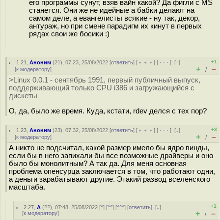
его программы сунут, взяв вайн какой? Да фигли с MS
станется. Они же не идейные а бабки делают на
самом деле, а евангелисты всякие - ну так, декор,
антураж, но при смене парадигм их кинут в первых
рядах свои же босики :)
+1
1.21
,
Аноним
(
21
), 07:23, 25/08/2022 [
ответить
] [
﹢﹢﹢
] [
· · ·
]
[
↑
]
+
–
[
к модератору
]
/
>Linux 0.0.1 - сентябрь 1991, первый публичный выпуск,
поддерживающий только CPU i386 и загружающийся с
дискеты
О, да, было же время. Куда, кстати, rdev делся с тех пор?
+3
1.23
,
Аноним
(
23
), 07:32, 25/08/2022 [
ответить
] [
﹢﹢﹢
] [
· · ·
]
[
↓
]
+
–
[
к модератору
]
/
А никто не подсчитал, какой размер имело бы ядро винды,
если бы в него запихали бы все возможные драйверы и оно
было бы монолитным? А так да. Для меня основная
проблема опенсурца заключается в том, что работают одни,
а деньги зарабатывают другие. Этакий развод вселенского
масштаба.
+1
2.27
,
А
(
??
), 07:48, 25/08/2022 [
^
] [
^^
] [
^^^
] [
ответить
]
[
↓
]
+
–
[
к модератору
]
/