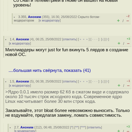
Со снап и телеметрией в гноме он вышел на новый
уровень!
–2
3.355
,
Аноним
(
355
), 16:30, 26/08/2022
Скрыто ботом-
+
–
модератором
[
к модератору
]
/
+3
1.4
,
Аноним
(
4
), 06:25, 25/08/2022 [
ответить
] [
﹢﹢﹢
] [
· · ·
]
[
↓
] [
↑
]
+
–
[
к модератору
]
/
Миллиардеры могут just for fun вкинуть 5 лярдов в создание
новой ОС.
....большая нить свёрнута, показать (41)
–1
1.5
,
Аноним
(
5
), 06:38, 25/08/2022 [
ответить
] [
﹢﹢﹢
] [
· · ·
]
[
↓
] [
↑
]
+
–
[
к модератору
]
/
>Ядро 0.0.1 имело размер 62 Кб в сжатом виде и содержало
около 10 тысяч строк исходного кода. Современное ядро
Linux насчитывает более 30 млн строк кода.
Закапывайте, этот bloat более невозможно выносить. Только
не вздумайте, предлагая замену, ломать совместимость.
+3
2.7
,
Аноним
(
212
), 06:48, 25/08/2022 [
^
] [
^^
] [
^^^
] [
ответить
]
+
–
[
к модератору
]
/