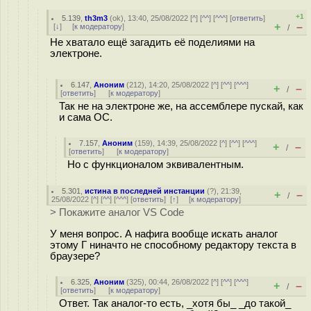
+1
5.139
,
th3m3
(
ok
), 13:40, 25/08/2022 [
^
] [
^^
] [
^^^
] [
ответить
]
+
–
[
↓
] [
к модератору
]
/
Не хватало ещё загадить её поделиями на
электроне.
6.147
,
Аноним
(
212
), 14:20, 25/08/2022 [
^
] [
^^
] [
^^^
]
+
–
/
[
ответить
]
[
к модератору
]
Так не на электроне же, на ассемблере пускай, как
и сама ОС.
7.157
,
Аноним
(
159
), 14:39, 25/08/2022 [
^
] [
^^
] [
^^^
]
+
–
/
[
ответить
]
[
к модератору
]
Но с функционалом эквивалентным.
5.301
,
истина в последней инстанции
(
?
), 21:39,
+
–
/
25/08/2022 [
^
] [
^^
] [
^^^
] [
ответить
]
[
↑
] [
к модератору
]
> Покажите аналог VS Code
У меня вопрос. А нафига вообще искать аналог
этому Г ниначто не способному редактору текста в
браузере?
6.325
,
Аноним
(
325
), 00:44, 26/08/2022 [
^
] [
^^
] [
^^^
]
+
–
/
[
ответить
]
[
к модератору
]
Ответ. Так аналог-то есть, _хотя бы_ _до такой_