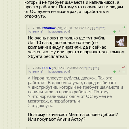
который не требует шаманств и напильников, а
просто работает. Потому что нормальным людям
от ОС нужен не мозготpax, а поработать и
отдохнуть.
+2
7.284
,
rshadow
(
ok
), 20:10, 25/08/2022 [
^
] [
^^
] [
^^^
]
+
–
[
ответить
]
[
к модератору
]
/
Не очень понятно только где тут рубль.
Лет 10 назад все пользователи (не
компании) винду пиратили, да и сейчас
частенько. Ну или просто впаривается с компом.
Убунта бесплатная.
–6
7.336
,
EULA
(
?
), 05:35, 26/08/2022 [
^
] [
^^
] [
^^^
]
+
–
[
ответить
]
[
к модератору
]
/
> Народ голосует рублем, дружок. Так это
работает. В данном случае, народ выбирает
> дистрибутив, который не требует шаманств и
напильников, а просто работает. Потому
> что нормальным людям от ОС нужен не
мозготpax, а поработать и
> отдохнуть.
Поэтому скачивают Минт на основе Дебиан?
Или покупают Альт и Астру?