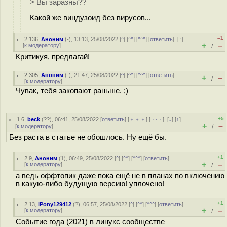
> Вы заразны??
Какой же виндузоид без вирусов...
–1
2.136
,
Аноним
(
-
), 13:13, 25/08/2022 [
^
] [
^^
] [
^^^
] [
ответить
]
[
↑
]
+
–
[
к модератору
]
/
Критикуя, предлагай!
2.305
,
Аноним
(
-
), 21:47, 25/08/2022 [
^
] [
^^
] [
^^^
] [
ответить
]
+
–
/
[
к модератору
]
Чувак, тебя закoпают раньше. ;)
+5
1.6
,
beck
(
??
), 06:41, 25/08/2022 [
ответить
] [
﹢﹢﹢
] [
· · ·
]
[
↓
] [
↑
]
+
–
[
к модератору
]
/
Без раста в статье не обошлось. Ну ещё бы.
+1
2.9
,
Аноним
(
1
), 06:49, 25/08/2022 [
^
] [
^^
] [
^^^
] [
ответить
]
+
–
[
к модератору
]
/
а ведь оффтопик даже пока ещё не в планах по включению
в какую-либо будущую версию! уплочено!
+1
2.13
,
iPony129412
(
?
), 06:57, 25/08/2022 [
^
] [
^^
] [
^^^
] [
ответить
]
+
–
[
к модератору
]
/
Событие года (2021) в линукс сообществе