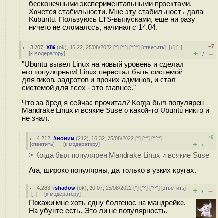
бесконечными экспериментальными проектами.
Хочется стабильности. Мне эту стабильность дала
Kubuntu. Пользуюсь LTS-выпусками, еще ни разу
ничего не сломалось, начиная с 14.04.
–7
3.207
,
X86
(
ok
), 16:22, 25/08/2022 [
^
] [
^^
] [
^^^
] [
ответить
]
[
↓
] [
↑
]
+
–
[
к модератору
]
/
"Ubuntu вывел Linux на новый уровень и сделал
его популярным! Linux перестал быть системой
для гиков, зaдрoтoв и прочих админов, и стал
системой для всех - это главное."
Что за бред я сейчас прочитал? Когда был популярен
Mandrake Linux и всякие Suse о какой-то Ubuntu никто и
не знал.
+6
4.212
,
Аноним
(
212
), 16:32, 25/08/2022 [
^
] [
^^
] [
^^^
]
+
–
[
ответить
]
[
к модератору
]
/
> Когда был популярен Mandrake Linux и всякие Suse
Ага, широко популярны, да только в узких кругах.
4.283
,
rshadow
(
ok
), 20:07, 25/08/2022 [
^
] [
^^
] [
^^^
] [
ответить
]
+
–
/
[
↓
] [
к модератору
]
Покажи мне хоть одну болгенос на мандрейке.
На убунте есть. Это ли не популярность.