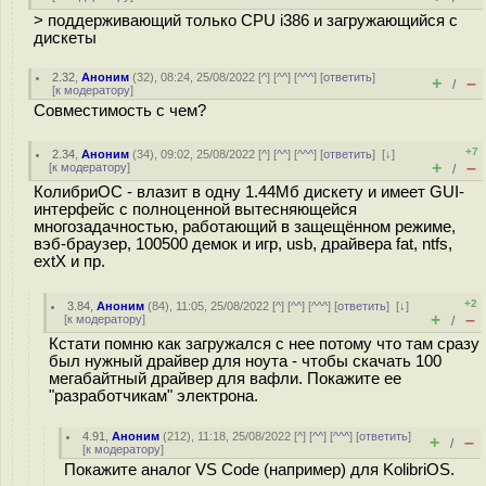
> поддерживающий только CPU i386 и загружающийся с
дискеты
2.32
,
Аноним
(
32
), 08:24, 25/08/2022 [
^
] [
^^
] [
^^^
] [
ответить
]
+
–
/
[
к модератору
]
Совместимость с чем?
+7
2.34
,
Аноним
(
34
), 09:02, 25/08/2022 [
^
] [
^^
] [
^^^
] [
ответить
]
[
↓
]
+
–
[
к модератору
]
/
КолибриОС - влазит в одну 1.44Мб дискету и имеет GUI-
интерфейс с полноценной вытесняющейся
многозадачностью, работающий в защещённом режиме,
вэб-браузер, 100500 демок и игр, usb, драйвера fat, ntfs,
extX и пр.
+2
3.84
,
Аноним
(
84
), 11:05, 25/08/2022 [
^
] [
^^
] [
^^^
] [
ответить
]
[
↓
]
+
–
[
к модератору
]
/
Кстати помню как загружался с нее потому что там сразу
был нужный драйвер для ноута - чтобы скачать 100
мегабайтный драйвер для вафли. Покажите ее
"разработчикам" электрона.
4.91
,
Аноним
(
212
), 11:18, 25/08/2022 [
^
] [
^^
] [
^^^
] [
ответить
]
+
–
/
[
к модератору
]
Покажите аналог VS Code (например) для KolibriOS.