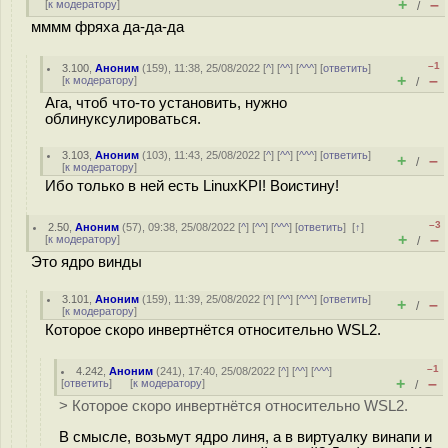
+
–
[
к модератору
]
/
мммм фряха да-да-да
–1
3.100
,
Аноним
(
159
), 11:38, 25/08/2022 [
^
] [
^^
] [
^^^
] [
ответить
]
+
–
[
к модератору
]
/
Ага, чтоб что-то установить, нужно
облинуксулироваться.
3.103
,
Аноним
(
103
), 11:43, 25/08/2022 [
^
] [
^^
] [
^^^
] [
ответить
]
+
–
/
[
к модератору
]
Ибо только в ней есть LinuxKPI! Воистину!
–3
2.50
,
Аноним
(
57
), 09:38, 25/08/2022 [
^
] [
^^
] [
^^^
] [
ответить
]
[
↑
]
+
–
[
к модератору
]
/
Это ядро винды
3.101
,
Аноним
(
159
), 11:39, 25/08/2022 [
^
] [
^^
] [
^^^
] [
ответить
]
+
–
/
[
к модератору
]
Которое скоро инвертнётся относительно WSL2.
–1
4.242
,
Аноним
(
241
), 17:40, 25/08/2022 [
^
] [
^^
] [
^^^
]
+
–
[
ответить
]
[
к модератору
]
/
> Которое скоро инвертнётся относительно WSL2.
В смысле, возьмут ядро линя, а в виртуалку винапи и