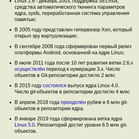
Linux 2.6 - декабрь 2003, поддержка SELinux,
средства автоматического тюнинга параметров
ядра, sysfs, переработанная система управления
памятью;
В 2005 году представлен гипервизор Xen, который
открыл эру виртуализации;
В сентябре 2008 года сформирован первый релиз
платформы Android, основанной на ядре Linux;
В июле 2011 года после 10 лет развития ветки 2.6.x
осуществлён
переход к нумерации 3.x. Число
объектов в Git-репозитории достигло 2 млн;
В 2015 году
состоялся
выпуск ядра Linux 4.0.
Число git-объектов в репозитории достигло 4 млн;
В апреле 2018 года
преодолён
рубеж в 6 млн git-
объектов в репозитории ядра.
В январе 2019 года сформирована ветка ядра
Linux 5.0
. Репозиторий достиг уровня 6.5 млн git-
объектов.