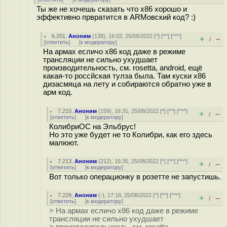
Ты же не хочешь сказать что x86 хорошо и
эффективно првратится в ARMовский код? :)
6.201
,
Аноним
(
138
), 16:02, 25/08/2022 [
^
] [
^^
] [
^^^
]
+
–
/
[
ответить
]
[
к модератору
]
На армах есличо х86 код даже в режиме
трансляции не сильно ухудшает
производительность, см. rosetta, android, ещё
какая-то россйская тулза была. Там куски x86
дизасмяца на лету и собираются обратно уже в
арм код.
7.210
,
Аноним
(
159
), 16:31, 25/08/2022 [
^
] [
^^
] [
^^^
]
+
–
/
[
ответить
]
[
к модератору
]
КолибриОС на Эльбрус!
Но это уже будет не то Колибри, как его здесь
малюют.
7.213
,
Аноним
(
212
), 16:35, 25/08/2022 [
^
] [
^^
] [
^^^
]
+
–
/
[
ответить
]
[
к модератору
]
Вот только операционку в розетте не запустишь.
7.229
,
Аноним
(
-
), 17:18, 25/08/2022 [
^
] [
^^
] [
^^^
]
+
–
/
[
ответить
]
[
к модератору
]
> На армах есличо х86 код даже в режиме
трансляции не сильно ухудшает