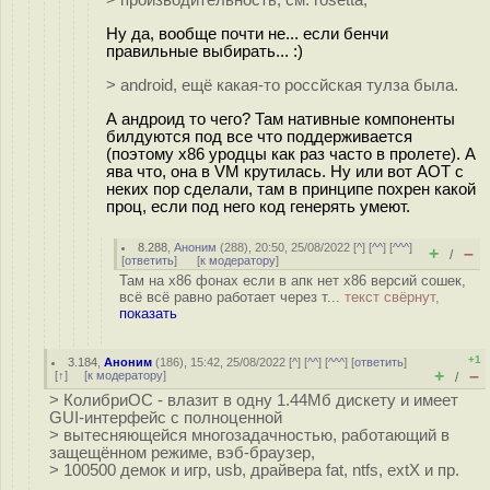
> производительность, см. rosetta,
Ну да, вообще почти не... если бенчи
правильные выбирать... :)
> android, ещё какая-то россйская тулза была.
А андроид то чего? Там нативные компоненты
билдуются под все что поддерживается
(поэтому x86 уродцы как раз часто в пролете). А
ява что, она в VM крутилась. Ну или вот AOT с
неких пор сделали, там в принципе похрен какой
проц, если под него код генерять умеют.
8.288
,
Аноним
(
288
), 20:50, 25/08/2022 [
^
] [
^^
] [
^^^
]
+
–
/
[
ответить
]
[
к модератору
]
Там на х86 фонах если в апк нет х86 версий сошек,
всё всё равно работает через т...
текст свёрнут,
показать
+1
3.184
,
Аноним
(
186
), 15:42, 25/08/2022 [
^
] [
^^
] [
^^^
] [
ответить
]
+
–
[
↑
] [
к модератору
]
/
> КолибриОС - влазит в одну 1.44Мб дискету и имеет
GUI-интерфейс с полноценной
> вытесняющейся многозадачностью, работающий в
защещённом режиме, вэб-браузер,
> 100500 демок и игр, usb, драйвера fat, ntfs, extX и пр.