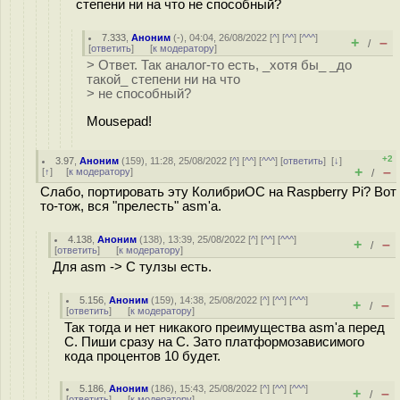
степени ни на что не способный?
7.333
,
Аноним
(
-
), 04:04, 26/08/2022 [
^
] [
^^
] [
^^^
]
+
–
/
[
ответить
]
[
к модератору
]
> Ответ. Так аналог-то есть, _хотя бы_ _до
такой_ степени ни на что
> не способный?
Mousepad!
+2
3.97
,
Аноним
(
159
), 11:28, 25/08/2022 [
^
] [
^^
] [
^^^
] [
ответить
]
[
↓
]
+
–
[
↑
] [
к модератору
]
/
Слабо, портировать эту КолибриОС на Raspberry Pi? Вот
то-тож, вся "прелесть" asm'а.
4.138
,
Аноним
(
138
), 13:39, 25/08/2022 [
^
] [
^^
] [
^^^
]
+
–
/
[
ответить
]
[
к модератору
]
Для asm -> C тулзы есть.
5.156
,
Аноним
(
159
), 14:38, 25/08/2022 [
^
] [
^^
] [
^^^
]
+
–
/
[
ответить
]
[
к модератору
]
Так тогда и нет никакого преимущества asm'а перед
C. Пиши сразу на C. Зато платформозависимого
кода процентов 10 будет.
5.186
,
Аноним
(
186
), 15:43, 25/08/2022 [
^
] [
^^
] [
^^^
]
+
–
/
[
ответить
]
[
к модератору
]