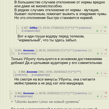
В большинстве случаев отклонение от нормы вредно
или даже не жизнеспособно.
В редких случаях отклонение от нормы - мутация,
бывает полезным, помогает выжить в эпидемию чумы.
Но это отклонение быстро становится нормой.
+1
5.427
,
b00by
(
?
), 04:34, 27/08/2022 [
^
] [
^^
] [
^^^
] [
ответить
]
+
–
[
к модератору
]
/
Вот и иди глуши водяру перед телеком,
"нормальный", что ты здесь забыл.
–1
3.341
,
Аноним
(
-
), 08:34, 26/08/2022 [
^
] [
^^
] [
^^^
] [
ответить
]
[
↓
]
+
–
[
↑
] [
к модератору
]
/
Только Убунту пользуются в основном достяжениями
дебиан! Да и цельивая аудитория у его сомнительная.
4.368
,
Аноним
(
365
), 19:55, 26/08/2022 [
^
] [
^^
] [
^^^
]
+
–
/
[
ответить
]
[
к модератору
]
Не смотря на все минусы Убунты, она считаетя
мейнстримом а не ред хат или манджара.
–2
3.342
,
Аноним
(
-
), 08:38, 26/08/2022 [
^
] [
^^
] [
^^^
] [
ответить
]
[
↑
]
+
–
[
к модератору
]
/
> "Ubuntu вывел Linux на новый уровень"