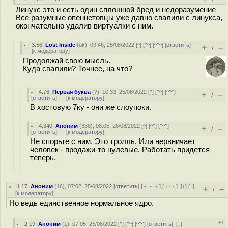
Линукс это и есть один сплошной бред и недоразумение
Все разумные опеннетовцы уже давно свалили с линукса,
окончательно удалив виртуалки с ним.
3.56
,
Lost Inside
(
ok
), 09:46, 25/08/2022 [
^
] [
^^
] [
^^^
] [
ответить
]
+
–
/
[
к модератору
]
Продолжай свою мысль.
Куда свалили? Точнее, на что?
4.76
,
Первая буква
(
?
), 10:33, 25/08/2022 [
^
] [
^^
] [
^^^
]
+
–
/
[
ответить
]
[
к модератору
]
В хостовую 7ку - они же слоупоки.
4.340
,
Аноним
(
338
), 08:05, 26/08/2022 [
^
] [
^^
] [
^^^
]
+
–
/
[
ответить
]
[
к модератору
]
Не спорьте с ним. Это тролль. Или нервничает
человек - продажи-то нулевые. Работать придется
теперь.
1.17
,
Аноним
(
16
), 07:02, 25/08/2022 [
ответить
] [
﹢﹢﹢
] [
· · ·
]
[
↓
] [
↑
]
+
–
/
[
к модератору
]
Но ведь единственное нормальное ядро.
+1
2.19
,
Аноним
(
1
), 07:05, 25/08/2022 [
^
] [
^^
] [
^^^
] [
ответить
]
[
↓
]