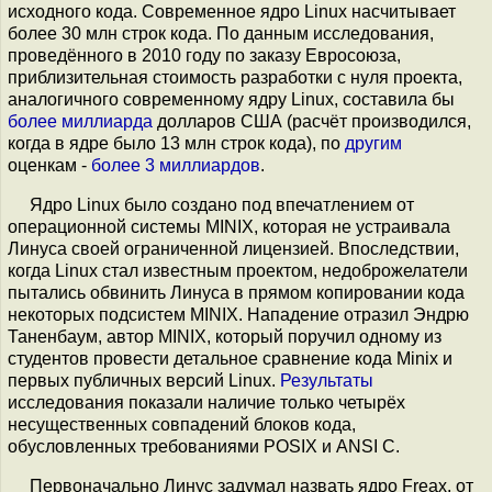
исходного кода. Современное ядро Linux насчитывает
более 30 млн строк кода. По данным исследования,
проведённого в 2010 году по заказу Евросоюза,
приблизительная стоимость разработки с нуля проекта,
аналогичного современному ядру Linux, составила бы
более миллиарда
долларов США (расчёт производился,
когда в ядре было 13 млн строк кода), по
другим
оценкам -
более 3 миллиардов
.
Ядро Linux было создано под впечатлением от
операционной системы MINIX, которая не устраивала
Линуса своей ограниченной лицензией. Впоследствии,
когда Linux стал известным проектом, недоброжелатели
пытались обвинить Линуса в прямом копировании кода
некоторых подсистем MINIX. Нападение отразил Эндрю
Таненбаум, автор MINIX, который поручил одному из
студентов провести детальное сравнение кода Minix и
первых публичных версий Linux.
Результаты
исследования показали наличие только четырёх
несущественных совпадений блоков кода,
обусловленных требованиями POSIX и ANSI C.
Первоначально Линус задумал назвать ядро Freax, от