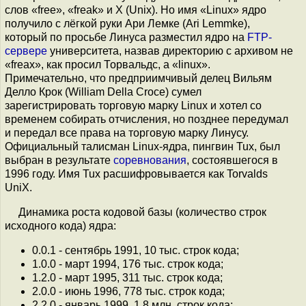
слов «free», «freak» и X (Unix). Но имя «Linux» ядро
получило с лёгкой руки Ари Лемке (Ari Lemmke),
который по просьбе Линуса разместил ядро на
FTP-
сервере
университета, назвав директорию с архивом не
«freax», как просил Торвальдс, а «linux».
Примечательно, что предприимчивый делец Вильям
Делло Крок (William Della Croce) сумел
зарегистрировать торговую марку Linux и хотел со
временем собирать отчисления, но позднее передумал
и передал все права на торговую марку Линусу.
Официальный талисман Linux-ядра, пингвин Tux, был
выбран в результате
соревнования
, состоявшегося в
1996 году. Имя Tux расшифровывается как Torvalds
UniX.
Динамика роста кодовой базы (количество строк
исходного кода) ядра:
0.0.1 - сентябрь 1991, 10 тыс. строк кода;
1.0.0 - март 1994, 176 тыс. строк кода;
1.2.0 - март 1995, 311 тыс. строк кода;
2.0.0 - июнь 1996, 778 тыс. строк кода;
2.2.0 - январь 1999, 1.8 млн. строк кода;