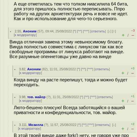
А еще отметилась тем что толком ниасилила 64 бита,
для этого пришлось полностью переписывать. Ппро
работу на других архиетектурах речь и вовсе не идет.
Как и про использование для чего-то серьезного.
–3
2.55
,
Аноним
(
57
), 09:44, 25/08/2022 [
^
] [
^^
] [
^^^
] [
ответить
]
[
↓
] [
↑
]
+
–
[
к модератору
]
/
Винда отличная замена этому невыносимому блоату.
Винда полностью совместима с линуксом так как все
свободные программы от линукса работают на винде.
Все разумные опеннетовцы уже давно на винде
+3
3.82
,
Аноним
(
82
), 11:01, 25/08/2022 [
^
] [
^^
] [
^^^
] [
ответить
]
+
–
[
к модератору
]
/
Когда винду на расте перепишут, тогда и можно будет
переходить.
+1
3.98
,
тов. майор
(
?
), 11:31, 25/08/2022 [
^
] [
^^
] [
^^^
] [
ответить
]
+
–
[
к модератору
]
/
Люто-бешено плюсую! Всегда заботящийся о вашей
приватности и конфеденциальности, тов. майор.
+2
3.111
,
Мозилла
(
?
), 11:57, 25/08/2022 [
^
] [
^^
] [
^^^
] [
ответить
]
[
↓
]
+
–
[
к модератору
]
/
В этой твоей винде даже fork() нету, не говоря уже про