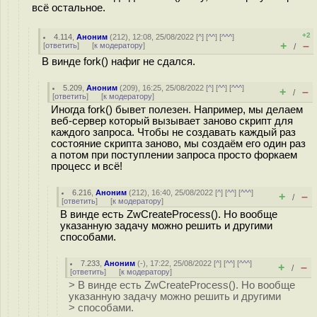
всё остальное.
+2
4.114
,
Аноним
(
212
), 12:08, 25/08/2022 [
^
] [
^^
] [
^^^
]
+
–
[
ответить
]
[
к модератору
]
/
В винде fork() нафиг не сдался.
5.209
,
Аноним
(
209
), 16:25, 25/08/2022 [
^
] [
^^
] [
^^^
]
+
–
/
[
ответить
]
[
к модератору
]
Иногда fork() бывет полезен. Например, мы делаем
веб-сервер который вызывает заново скрипт для
каждого запроса. Чтобы не создавать каждый раз
состояние скрипта заново, мы создаём его один раз
а потом при поступлении запроса просто форкаем
процесс и всё!
6.216
,
Аноним
(
212
), 16:40, 25/08/2022 [
^
] [
^^
] [
^^^
]
+
–
/
[
ответить
]
[
к модератору
]
В винде есть ZwCreateProcess(). Но вообще
указанную задачу можно решить и другими
способами.
7.233
,
Аноним
(
-
), 17:22, 25/08/2022 [
^
] [
^^
] [
^^^
]
+
–
/
[
ответить
]
[
к модератору
]
> В винде есть ZwCreateProcess(). Но вообще
указанную задачу можно решить и другими
> способами.