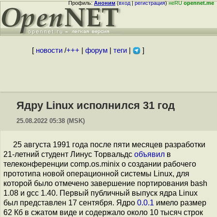
Профиль:
Аноним
(
вход
|
регистрация
)
неRU
opennet.me
[
новости
/
+++
|
форум
|
теги
|
]
Ядру Linux исполнился 31 год
25.08.2022 05:38 (MSK)
25 августа 1991 года после пяти месяцев разработки
21-летний студент Линус Торвальдс
объявил
в
телеконференции comp.os.minix о создании рабочего
прототипа новой операционной системы Linux, для
которой было отмечено завершение портирования bash
1.08 и gcc 1.40. Первый публичный выпуск ядра Linux
был представлен 17 сентября. Ядро
0.0.1
имело размер
62 Кб в сжатом виде и содержало около 10 тысяч строк