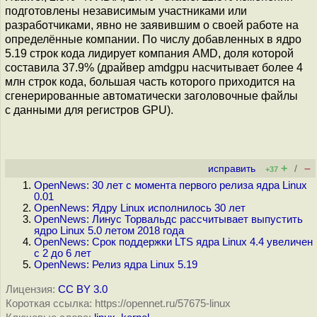
подготовлены независимым участниками или
разработчиками, явно не заявившим о своей работе на
определённые компании. По числу добавленных в ядро
5.19 строк кода лидирует компания AMD, доля которой
составила 37.9% (драйвер amdgpu насчитывает более 4
млн строк кода, большая часть которого приходится на
сгенерированные автоматически заголовочные файлы
с данными для регистров GPU).
+
–
исправить
/
+37
OpenNews: 30 лет с момента первого релиза ядра Linux
0.01
OpenNews: Ядру Linux исполнилось 30 лет
OpenNews: Линус Торвальдс рассчитывает выпустить
ядро Linux 5.0 летом 2018 года
OpenNews: Срок поддержки LTS ядра Linux 4.4 увеличен
c 2 до 6 лет
OpenNews: Релиз ядра Linux 5.19
Лицензия:
CC BY 3.0
Короткая ссылка: https://opennet.ru/57675-linux