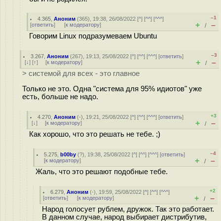
–1
4.365
,
Аноним
(
365
), 19:38, 26/08/2022 [
^
] [
^^
] [
^^^
]
+
–
[
ответить
]
[
к модератору
]
/
Говорим Linux подразумеваем Ubuntu
–3
3.267
,
Аноним
(
267
), 19:13, 25/08/2022 [
^
] [
^^
] [
^^^
] [
ответить
]
+
–
[
↓
] [
↑
] [
к модератору
]
/
> системой для всех - это главное
Только не это. Одна "система для 95% идиотов" уже
есть, больше не надо.
+3
4.270
,
Аноним
(
-
), 19:21, 25/08/2022 [
^
] [
^^
] [
^^^
] [
ответить
]
+
–
[
↓
] [
к модератору
]
/
Как хорошо, что это решать не тебе. ;)
–4
5.275
,
b00by
(
?
), 19:38, 25/08/2022 [
^
] [
^^
] [
^^^
] [
ответить
]
+
–
[
к модератору
]
/
Жаль, что это решают подобные тебе.
+2
6.279
,
Аноним
(
-
), 19:59, 25/08/2022 [
^
] [
^^
] [
^^^
]
+
–
[
ответить
]
[
к модератору
]
/
Народ голосует рублем, дружок. Так это работает.
В данном случае, народ выбирает дистрибутив,