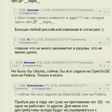
про ДР __ядра__
4.222
,
Аноним
(
-
), 16:55, 25/08/2022 [
^
] [
^^
] [
^^^
] [
ответить
]
+
–
/
[
к модератору
]
> Шаттловрт много коммитит в ядро? У нас сегодня
здесь про ДР __ядра__
Больше любой российской компании в сотни раз! :)
+1
4.330
,
Я
(
??
), 03:26, 26/08/2022 [
^
] [
^^
] [
^^^
] [
ответить
]
+
–
[
к модератору
]
/
главное что он много закоммитил в разумы. это не
менее ценно.
–14
3.174
,
Аноним
(
174
), 15:20, 25/08/2022 [
^
] [
^^
] [
^^^
] [
ответить
]
+
–
[
↓
] [
↑
] [
к модератору
]
/
Не было бы Ubuntu, сейчас бы все сидели на OpenSuSE
или на Fedora. Только и всего.
+17
4.181
,
Константин
(
??
), 15:36, 25/08/2022 [
^
] [
^^
] [
^^^
]
+
–
[
ответить
]
[
к модератору
]
/
> сейчас бы все сидели на OpenSuSE или на Fedora.
Пробую раз в пару лет (уже на протяжении лет 10) - то
одно не работает, то другое. Для меня эти
дистрибутивы всегда будут ассоциироваться с