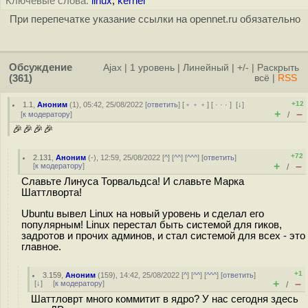
Ключевые слова:
linux
,
kernel
При перепечатке указание ссылки на opennet.ru обязательно
Обсуждение
Ajax
|
1 уровень
|
Линейный
|
+/-
|
Раскрыть
(361)
всё
|
RSS
+12
1.1
,
Аноним
(
1
), 05:42, 25/08/2022 [
ответить
] [
﹢﹢﹢
] [
· · ·
]
[
↓
]
+
–
[
к модератору
]
/
🎉🎉🎉🎉
+72
2.131
,
Аноним
(
-
), 12:59, 25/08/2022 [
^
] [
^^
] [
^^^
] [
ответить
]
+
–
[
к модератору
]
/
Славьте Линуса Торвальдса! И славьте Марка
Шаттлворта!
Ubuntu вывел Linux на новый уровень и сделал его
популярным! Linux перестал быть системой для гиков,
зaдрoтoв и прочих админов, и стал системой для всех - это
главное.
+1
3.159
,
Аноним
(
159
), 14:42, 25/08/2022 [
^
] [
^^
] [
^^^
] [
ответить
]
+
–
[
↓
] [
к модератору
]
/
Шаттловрт много коммитит в ядро? У нас сегодня здесь