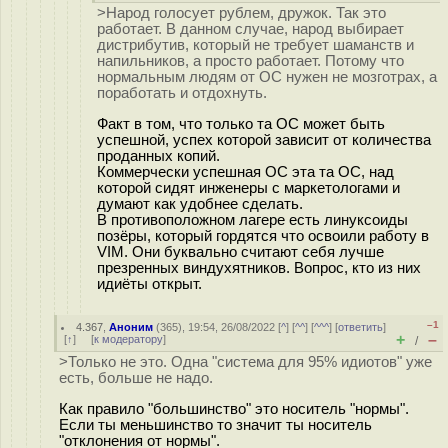
>Народ голосует рублем, дружок. Так это
работает. В данном случае, народ выбирает
дистрибутив, который не требует шаманств и
напильников, а просто работает. Потому что
нормальным людям от ОС нужен не мозготpax, а
поработать и отдохнуть.
Факт в том, что только та ОС может быть
успешной, успех которой зависит от количества
проданных копий.
Коммерчески успешная ОС эта та ОС, над
которой сидят инженеры с маркетологами и
думают как удобнее сделать.
В противоположном лагере есть линуксоиды
позёры, который гордятся что освоили работу в
VIM. Они буквально считают себя лучше
презренных виндухятников. Вопрос, кто из них
идиёты открыт.
–1
4.367
,
Аноним
(
365
), 19:54, 26/08/2022 [
^
] [
^^
] [
^^^
] [
ответить
]
+
–
[
↑
] [
к модератору
]
/
>Только не это. Одна "система для 95% идиотов" уже
есть, больше не надо.
Как правило "большинство" это носитель "нормы".
Если ты меньшинство то значит ты носитель
"отклонения от нормы".