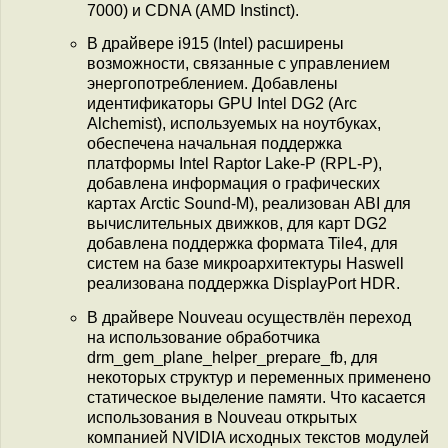
7000) и CDNA (AMD Instinct).
В драйвере i915 (Intel) расширены
возможности, связанные с управлением
энергопотреблением. Добавлены
идентификаторы GPU Intel DG2 (Arc
Alchemist), используемых на ноутбуках,
обеспечена начальная поддержка
платформы Intel Raptor Lake-P (RPL-P),
добавлена информация о графических
картах Arctic Sound-M), реализован ABI для
вычислительных движков, для карт DG2
добавлена поддержка формата Tile4, для
систем на базе микроархитектуры Haswell
реализована поддержка DisplayPort HDR.
В драйвере Nouveau осуществлён переход
на использование обработчика
drm_gem_plane_helper_prepare_fb, для
некоторых структур и переменных применено
статическое выделение памяти. Что касается
использования в Nouveau открытых
компанией NVIDIA исходных текстов модулей