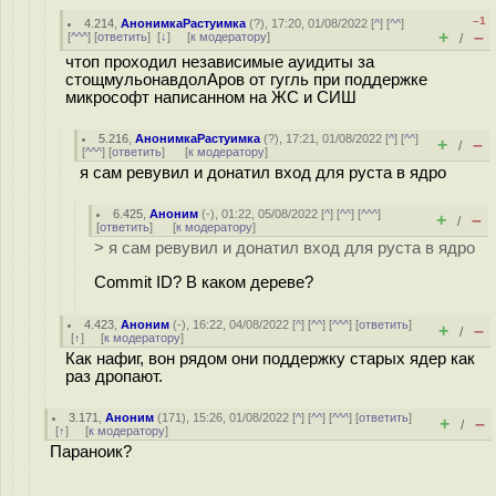
–1
4.214
,
АнонимкаРастуимка
(
?
), 17:20, 01/08/2022 [
^
] [
^^
]
+
–
[
^^^
] [
ответить
]
[
↓
] [
к модератору
]
/
чтоп проходил независимые ауидиты за
стощмульонавдолАров от гугль при поддержке
микрософт написанном на ЖС и СИШ
5.216
,
АнонимкаРастуимка
(
?
), 17:21, 01/08/2022 [
^
] [
^^
]
+
–
/
[
^^^
] [
ответить
]
[
к модератору
]
я сам ревувил и донатил вход для руста в ядро
6.425
,
Аноним
(
-
), 01:22, 05/08/2022 [
^
] [
^^
] [
^^^
]
+
–
/
[
ответить
]
[
к модератору
]
> я сам ревувил и донатил вход для руста в ядро
Commit ID? В каком дереве?
4.423
,
Аноним
(
-
), 16:22, 04/08/2022 [
^
] [
^^
] [
^^^
] [
ответить
]
+
–
/
[
↑
] [
к модератору
]
Как нафиг, вон рядом они поддержку старых ядер как
раз дропают.
3.171
,
Аноним
(
171
), 15:26, 01/08/2022 [
^
] [
^^
] [
^^^
] [
ответить
]
+
–
/
[
↑
] [
к модератору
]
Параноик?