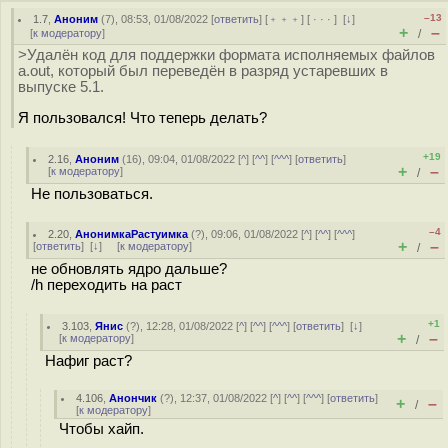
–13
1.7
,
Аноним
(
7
), 08:53, 01/08/2022 [
ответить
] [
﹢﹢﹢
] [
· · ·
]
[
↓
]
+
–
[
к модератору
]
/
>Удалён код для поддержки формата исполняемых файлов
a.out, который был переведён в разряд устаревших в
выпуске 5.1.
Я пользовался! Что теперь делать?
+19
2.16
,
Аноним
(
16
), 09:04, 01/08/2022 [
^
] [
^^
] [
^^^
] [
ответить
]
+
–
[
к модератору
]
/
Не пользоваться.
–4
2.20
,
АнонимкаРастуимка
(
?
), 09:06, 01/08/2022 [
^
] [
^^
] [
^^^
]
+
–
[
ответить
]
[
↓
] [
к модератору
]
/
не обновлять ядро дальше?
/h переходить на раст
+1
3.103
,
Янис
(
?
), 12:28, 01/08/2022 [
^
] [
^^
] [
^^^
] [
ответить
]
[
↓
]
+
–
[
к модератору
]
/
Нафиг раст?
4.106
,
Анончик
(
?
), 12:37, 01/08/2022 [
^
] [
^^
] [
^^^
] [
ответить
]
+
–
/
[
к модератору
]
Чтобы хайп.