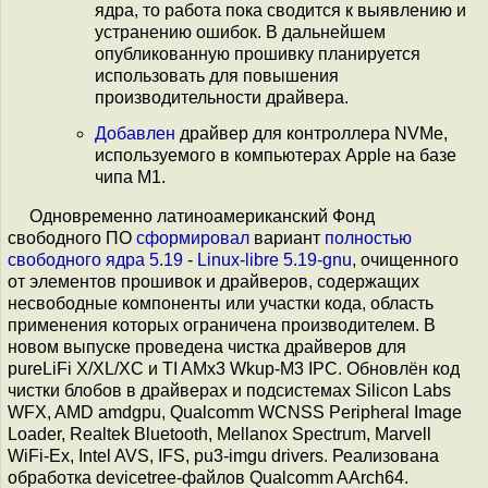
ядра, то работа пока сводится к выявлению и
устранению ошибок. В дальнейшем
опубликованную прошивку планируется
использовать для повышения
производительности драйвера.
Добавлен
драйвер для контроллера NVMe,
используемого в компьютерах Apple на базе
чипа M1.
Одновременно латиноамериканский Фонд
свободного ПО
сформировал
вариант
полностью
свободного ядра 5.19
-
Linux-libre 5.19-gnu
, очищенного
от элементов прошивок и драйверов, содержащих
несвободные компоненты или участки кода, область
применения которых ограничена производителем. В
новом выпуске проведена чистка драйверов для
pureLiFi X/XL/XC и TI AMx3 Wkup-M3 IPC. Обновлён код
чистки блобов в драйверах и подсистемах Silicon Labs
WFX, AMD amdgpu, Qualcomm WCNSS Peripheral Image
Loader, Realtek Bluetooth, Mellanox Spectrum, Marvell
WiFi-Ex, Intel AVS, IFS, pu3-imgu drivers. Реализована
обработка devicetree-файлов Qualcomm AArch64.