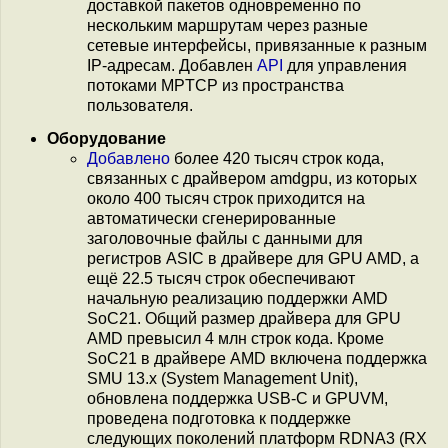
доставкой пакетов одновременно по
нескольким маршрутам через разные
сетевые интерфейсы, привязанные к разным
IP-адресам. Добавлен
API
для управления
потоками MPTCP из пространства
пользователя.
Оборудование
Добавлено
более 420 тысяч строк кода,
связанных с драйвером amdgpu, из которых
около 400 тысяч строк приходится на
автоматически сгенерированные
заголовочные файлы с данными для
регистров ASIC в драйвере для GPU AMD, а
ещё 22.5 тысяч строк обеспечивают
начальную реализацию поддержки AMD
SoC21. Общий размер драйвера для GPU
AMD превысил 4 млн строк кода. Кроме
SoC21 в драйвере AMD включена поддержка
SMU 13.x (System Management Unit),
обновлена поддержка USB-C и GPUVM,
проведена подготовка к поддержке
следующих поколений платформ RDNA3 (RX