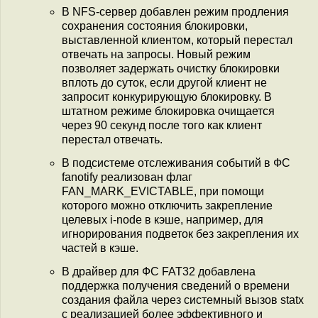
В NFS-сервер добавлен режим продления
сохранения состояния блокировки,
выставленной клиентом, который перестал
отвечать на запросы. Новый режим
позволяет задержать очистку блокировки
вплоть до суток, если другой клиент не
запросит конкурирующую блокировку. В
штатном режиме блокировка очищается
через 90 секунд после того как клиент
перестал отвечать.
В подсистеме отслеживания событий в ФС
fanotify реализован флаг
FAN_MARK_EVICTABLE, при помощи
которого можно отключить закрепление
целевых i-node в кэше, например, для
игнорирования подветок без закрепления их
частей в кэше.
В драйвер для ФС FAT32 добавлена
поддержка получения сведений о времени
создания файла через системный вызов statx
c реализацией более эффективного и