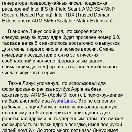
генератора псевдослучайных чисел, поддержка
расширений Intel IFS (In-Field Scan), AMD SEV-SNP
(Secure Nested Paging), Intel TDX (Trusted Domain
Extensions) и ARM SME (Scalable Matrix Extension).
В анонсе Линус сообщил, что скорее всего
следующему выпуску ядра будет присвоен номер 6.0,
так как в ветке 5.x накопилось достаточного выпусков
для смены первого числа в номере версии. Смена
нумерации осуществляется из эстетических
соображений и является формальным шагом,
снимающим дискомфорт из-за накопления большого
числа выпусков в серии.
Также Линус упомянул, что использовал для
формирования релиза ноутбук Apple на базе
архитектуры ARM64 (Apple Silicon) с Linux-окружением
на базе дистрибутива
Asahi Linux
. Это не основная
рабочая станция Линуса, но он использовал данную
платформу, чтобы проверить её пригодность для
работы над ядром и быть уверенным в том, что сможет
формировать выпуски ядра в поездке, имея под рукой
лёгкий ноутбук. До этого много лет назад Линус имел