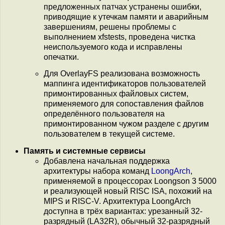
предложенных патчах устранены ошибки,
приводящие к утечкам памяти и аварийным
завершениям, решены проблемы с
выполнением xfstests, проведена чистка
неиспользуемого кода и исправлены
опечатки.
Для OverlayFS реализована возможность
маппинга идентификаторов пользователей
примонтированных файловых систем,
применяемого для сопоставления файлов
определённого пользователя на
примонтированном чужом разделе с другим
пользователем в текущей системе.
Память и системные сервисы
Добавлена начальная поддержка
архитектуры набора команд
LoongArch
,
применяемой в процессорах Loongson 3 5000
и реализующей новый RISC ISA, похожий на
MIPS и RISC-V. Архитектура LoongArch
доступна в трёх вариантах: урезанный 32-
разрядный (LA32R), обычный 32-разрядный