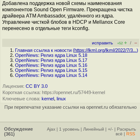
Добавлена поддержка новой схемы наименования
компонентов Sound Open Firmware. Прекращена чистка
драйвера ATM Ambassador, удалённого из ядра.
Управление чисткой блобов в HDCP и Mellanox Core
перенесено в отдельные теги kconfig.
+
–
исправить
/
+52
Главная ссылка к новости (
https://lkml.org/lkml/2022/7/3...
)
OpenNews: Релиз ядра Linux 5.18
OpenNews: Релиз ядра Linux 5.17
OpenNews: Релиз ядра Linux 5.16
OpenNews: Релиз ядра Linux 5.15
OpenNews: Релиз ядра Linux 5.14
Лицензия:
CC BY 3.0
Короткая ссылка: https://opennet.ru/57449-kernel
Ключевые слова:
kernel
,
linux
При перепечатке указание ссылки на opennet.ru обязательно
Обсуждение
Ajax
|
1 уровень
|
Линейный
|
+/-
|
Раскрыть
(361)
всё
|
RSS