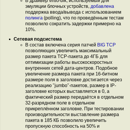
В драйвер virtio-blk, используемый для
эмуляции блочных устройств,
добавлена
поддержка ввода/вывода с использованием
полинга
(polling), что по проведённым тестам
позволило сократить задержки примерно на
10%.
Сетевая подсистема
В состав включена серия патчей
BIG TCP
позволяющих увеличить максимальный
размер пакета TCP-пакета до 4ГБ для
оптимизации работы высокоскоростных
внутренних сетей дата-центров. Подобное
увеличение размера пакета при 16-битном
размере поля в заголовке достигается через
реализацию "jumbo"-пакетов, размер в IP-
заголовке которых выставляется в 0, а
фактический размер передаётся в отдельном
32-разрядном поле в отдельном
прикреплённом заголовке. При тестировании
производительности выставление размера
пакета в 185 КБ позволило увеличить
пропускную способность на 50% и