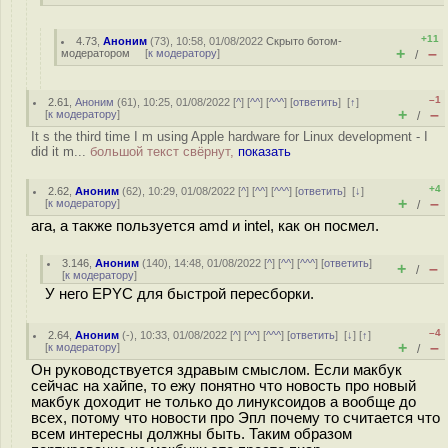
+11
4.73
,
Аноним
(
73
), 10:58, 01/08/2022
Скрыто ботом-
+
–
модератором
[
к модератору
]
/
–1
2.61
,
Аноним
(
61
), 10:25, 01/08/2022 [
^
] [
^^
] [
^^^
] [
ответить
]
[
↑
]
+
–
[
к модератору
]
/
It s the third time I m using Apple hardware for Linux development - I
did it m...
большой текст свёрнут,
показать
+4
2.62
,
Аноним
(
62
), 10:29, 01/08/2022 [
^
] [
^^
] [
^^^
] [
ответить
]
[
↓
]
+
–
[
к модератору
]
/
ага, а также пользуется amd и intel, как он посмел.
3.146
,
Аноним
(
140
), 14:48, 01/08/2022 [
^
] [
^^
] [
^^^
] [
ответить
]
+
–
/
[
к модератору
]
У него EPYC для быстрой пересборки.
–4
2.64
,
Аноним
(
-
), 10:33, 01/08/2022 [
^
] [
^^
] [
^^^
] [
ответить
]
[
↓
] [
↑
]
+
–
[
к модератору
]
/
Он руководствуется здравым смыслом. Если макбук
сейчас на хайпе, то ежу понятно что новость про новый
макбук доходит не только до линуксоидов а вообще до
всех, потому что новости про Эпл почему то считается что
всем интересны должны быть. Таким образом