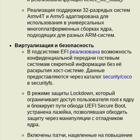
Реализация поддержки 32-разрядых систем
Armv4T и Armv5 адаптирована для
использования в универсальных
многоплатформенных сборках ядра,
подходящих для разных ARM-систем.
Виртуализация и безопасность
В подсистеме EFI
реализована
возможность
конфиденциальной передачи гостевым
системам секретной информации без её
раскрытия хост-системе. Данные
предоставляются через каталог
security/coco
в securityfs.
В режиме защиты Lockdown, который
ограничивает доступ пользователя root к ядру
и блокирует пути обхода UEFI Secure Boot,
устранена лазейка, позволявшая обходить
защиту через манипуляции с отладчиком
ядра.
Включены патчи, нацеленные на повышение