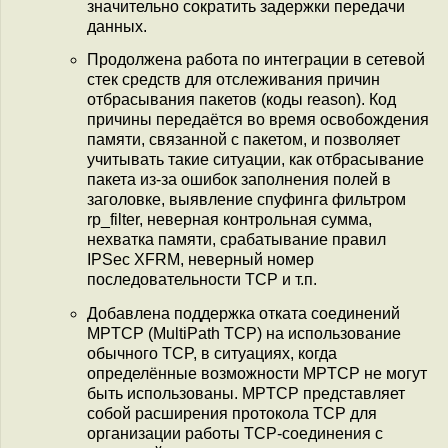
значительно сократить задержки передачи
данных.
Продолжена работа по интеграции в сетевой
стек средств для отслеживания причин
отбрасывания пакетов (коды reason). Код
причины передаётся во время освобождения
памяти, связанной с пакетом, и позволяет
учитывать такие ситуации, как отбрасывание
пакета из-за ошибок заполнения полей в
заголовке, выявление спуфинга фильтром
rp_filter, неверная контрольная сумма,
нехватка памяти, срабатывание правил
IPSec XFRM, неверный номер
последовательности TCP и т.п.
Добавлена поддержка отката соединений
MPTCP (MultiPath TCP) на использование
обычного TCP, в ситуациях, когда
определённые возможности MPTCP не могут
быть использованы. MPTCP представляет
собой расширения протокола TCP для
организации работы TCP-соединения с