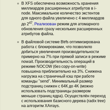
В XFS обеспечена возможность хранения
миллиардов расширенных атрибутов в i-
node. Максимальное количество экстентов
для одного файла увеличено с 4 миллиардов
47
до 2
.
Реализован
режим для атомарного
обновления сразу нескольких расширенных
атрибутов файла.
В файловой системе Btrfs оптимизирована
работа с блокировками, что позволило
добиться увеличения производительности
примерно на 7% при прямой записи в режиме
nowait. Производительность операций в
режиме NOCOW (без copy-on-write)
повышена приблизительно на 3%. Снижена
нагрузка на страничный кэш при работе
команды "send". Минимальный размер
подстраниц снижен с 64К до 4K (можно
использовать подстраницы размером
меньше страниц ядра). Осуществлён переход
с использования базисного дерева (radix tree)
на алгоритм XArrays.