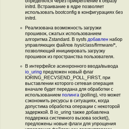
определялся через прикрепление к образу
initrd. Встраивание в ядре позволяет
использовать bootconfig в конфигурациях без
initrd.
Реализована возможность загрузки
прошивок, сжатых использованием
алгоритма Zstandard. В sysfs
добавлен
набор
управляющих файлов /sys/class/firmware/*,
позволяющий инициировать загрузку
прошивок из пространства пользователя.
В интерфейсе асинхронного ввода/вывода
io_uring
предложен новый флаг
IORING_RECVSEND_POLL_FIRST, при
выставлении которого сетевая операция
вначале будет передана для обработки с
использованием
полинга
(polling), что может
сэкономить ресурсы в ситуациях, когда
допустима обработка операции с некоторой
задержкой. В io_uring также добавлена
поддержка системного вызова socket(),
предложены новые флаги для упрощения