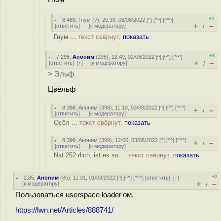
+1
8.489
,
Гнум
(
?
), 20:39, 08/08/2022 [
^
] [
^^
] [
^^^
]
+
–
[
ответить
]
[
к модератору
]
/
Гнум ...
текст свёрнут,
показать
+3
7.295
,
Аноним
(
295
), 12:49, 02/08/2022 [
^
] [
^^
] [
^^^
]
+
–
[
ответить
]
[
↑
] [
к модератору
]
/
> Эльф
Цвёльф
8.398
,
Аноним
(
398
), 11:10, 03/08/2022 [
^
] [
^^
] [
^^^
]
+
–
/
[
ответить
]
[
к модератору
]
Осёл ...
текст свёрнут,
показать
8.399
,
Аноним
(
399
), 12:06, 03/08/2022 [
^
] [
^^
] [
^^^
]
+
–
/
[
ответить
]
[
к модератору
]
Nat 252 rlich, ist es so ...
текст свёрнут,
показать
+2
2.85
,
Аноним
(
85
), 11:31, 01/08/2022 [
^
] [
^^
] [
^^^
] [
ответить
]
[
↑
]
+
–
[
к модератору
]
/
Пользоваться userspace loader'ом.
https://lwn.net/Articles/888741/