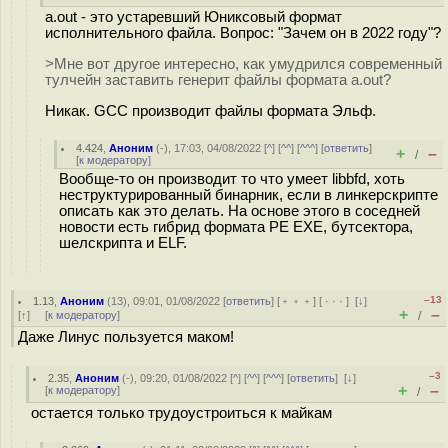
a.out - это устаревший Юниксовый формат
исполнительного файла. Вопрос: "Зачем он в 2022 году"?
>Мне вот другое интересно, как умудрился современный
тулчейн заставить генерит файлы формата a.out?
Никак. GCC производит файлы формата Эльф.
4.424
,
Аноним
(
-
), 17:03, 04/08/2022 [
^
] [
^^
] [
^^^
] [
ответить
]
+
–
/
[
к модератору
]
Вообще-то он производит то что умеет libbfd, хоть
неструктурированный бинарник, если в линкерскрипте
описать как это делать. На основе этого в соседней
новости есть гибрид формата PE EXE, бутсектора,
шелскрипта и ELF.
–13
1.13
,
Аноним
(
13
), 09:01, 01/08/2022 [
ответить
] [
﹢﹢﹢
] [
· · ·
]
[
↓
]
+
–
[
↑
] [
к модератору
]
/
Даже Линус пользуется маком!
–3
2.35
,
Аноним
(
-
), 09:20, 01/08/2022 [
^
] [
^^
] [
^^^
] [
ответить
]
[
↓
]
+
–
[
к модератору
]
/
остается только трудоустроиться к майкам