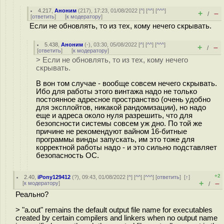
4.217
,
Аноним
(
217
), 17:23, 01/08/2022 [
^
] [
^^
] [
^^^
]
+
–
/
[
ответить
]
[
к модератору
]
Если не обновлять, то из тех, кому нечего скрывать.
5.438
,
Аноним
(
-
), 03:30, 05/08/2022 [
^
] [
^^
] [
^^^
]
+
–
/
[
ответить
]
[
к модератору
]
> Если не обновлять, то из тех, кому нечего
скрывать.
В вон том случае - вообще совсем нечего скрывать.
Ибо для работы этого винтажа надо не только
постоянное адресное пространство (очень удобно
для эксплойтов, никакой рандомизации), но надо
еще и адреса около нуля разрешить, что для
безопсности системы совсем уж дно. По той же
причине не рекомендуют вайном 16-битные
программы винды запускать, им это тоже для
корректной работы надо - и это сильно подставляет
безопасность ОС.
+2
2.40
,
iPony129412
(
?
), 09:43, 01/08/2022 [
^
] [
^^
] [
^^^
] [
ответить
]
[
↑
]
+
–
[
к модератору
]
/
Реально?
> "a.out" remains the default output file name for executables
created by certain compilers and linkers when no output name