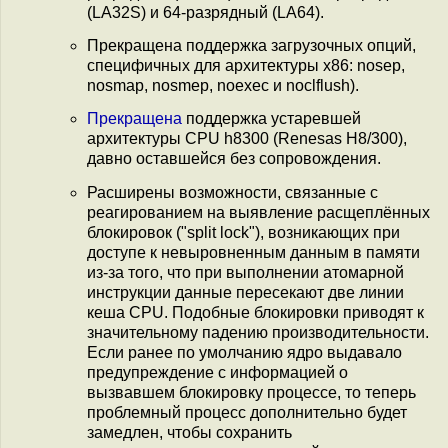
(LA32S) и 64-разрядный (LA64).
Прекращена поддержка загрузочных опций,
специфичных для архитектуры x86: nosep,
nosmap, nosmep, noexec и noclflush).
Прекращена
поддержка устаревшей
архитектуры CPU h8300 (Renesas H8/300),
давно оставшейся без сопровождения.
Расширены возможности, связанные с
реагированием на выявление расщеплённых
блокировок ("split lock"), возникающих при
доступе к невыровненным данным в памяти
из-за того, что при выполнении атомарной
инструкции данные пересекают две линии
кеша CPU. Подобные блокировки приводят к
значительному падению производительности.
Если ранее по умолчанию ядро выдавало
предупреждение с информацией о
вызвавшем блокировку процессе, то теперь
проблемный процесс дополнительно будет
замедлен, чтобы сохранить