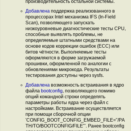
производительность остальной системы.
Добавлена
поддержка реализованного в
процессорах Intel механизма IFS (In-Field
Scan), позволяющего запускать
низкоуровневые диагностические тесты CPU,
способные выявлять проблемы, не
определяемые штатными средствами на
основе кодов коррекции ошибок (ECC) или
битов чётности. Выполняемые тесты
оформляются в форме загружаемой
прошивки, оформленной по аналогии с
обновлениями микрокода. Результаты
тестирования доступны через sysfs.
Добавлена
возможность встраивания в ядро
файла
bootconfig
, позволяющего помимо
опций командной строки определять
параметры работы ядра через файл с
настройками. Встраивание осуществляется
при помощи сборочной опции
'CONFIG_BOOT_CONFIG_EMBED_FILE="/PA
TH/TO/BOOTCONFIG/FILE"'. Ранее bootconfig