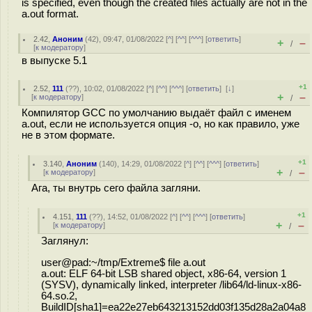
is specified, even though the created files actually are not in the
a.out format.
2.42
,
Аноним
(
42
), 09:47, 01/08/2022 [
^
] [
^^
] [
^^^
] [
ответить
]
+
–
/
[
к модератору
]
в выпуске 5.1
+1
2.52
,
111
(
??
), 10:02, 01/08/2022 [
^
] [
^^
] [
^^^
] [
ответить
]
[
↓
]
+
–
[
к модератору
]
/
Компилятор GCC по умолчанию выдаёт файл с именем
a.out, если не используется опция -o, но как правило, уже
не в этом формате.
+1
3.140
,
Аноним
(
140
), 14:29, 01/08/2022 [
^
] [
^^
] [
^^^
] [
ответить
]
+
–
[
к модератору
]
/
Ага, ты внутрь сего файла загляни.
+1
4.151
,
111
(
??
), 14:52, 01/08/2022 [
^
] [
^^
] [
^^^
] [
ответить
]
+
–
[
к модератору
]
/
Заглянул:
user@pad:~/tmp/Extreme$ file a.out
a.out: ELF 64-bit LSB shared object, x86-64, version 1
(SYSV), dynamically linked, interpreter /lib64/ld-linux-x86-
64.so.2,
BuildID[sha1]=ea22e27eb643213152dd03f135d28a2a04a8