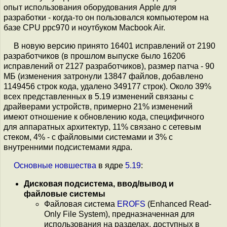
опыт использования оборудования Apple для
разработки - когда-то он пользовался компьютером на
базе CPU ppc970 и ноутбуком Macbook Air.
В новую версию принято 16401 исправлений от 2190
разработчиков (в прошлом выпуске было 16206
исправлений от 2127 разработчиков), размер патча - 90
МБ (изменения затронули 13847 файлов, добавлено
1149456 строк кода, удалено 349177 строк). Около 39%
всех представленных в 5.19 изменений связаны с
драйверами устройств, примерно 21% изменений
имеют отношение к обновлению кода, специфичного
для аппаратных архитектур, 11% связано с сетевым
стеком, 4% - с файловыми системами и 3% c
внутренними подсистемами ядра.
Основные
новшества
в ядре
5.19
:
Дисковая подсистема, ввод/вывод и
файловые системы
Файловая система
EROFS
(Enhanced Read-
Only File System), предназначенная для
использования на разделах, доступных в