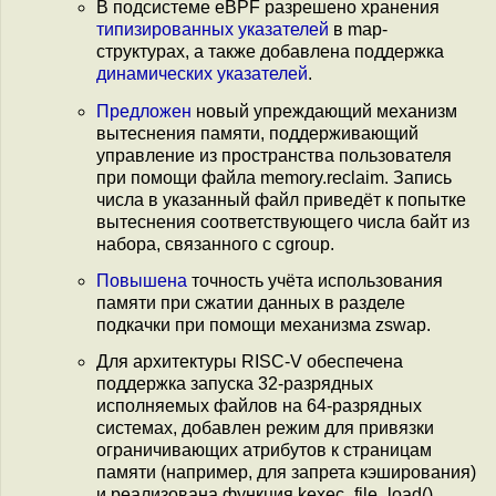
В подсистеме eBPF разрешено хранения
типизированных указателей
в map-
структурах, а также добавлена поддержка
динамических указателей
.
Предложен
новый упреждающий механизм
вытеснения памяти, поддерживающий
управление из пространства пользователя
при помощи файла memory.reclaim. Запись
числа в указанный файл приведёт к попытке
вытеснения соответствующего числа байт из
набора, связанного с cgroup.
Повышена
точность учёта использования
памяти при сжатии данных в разделе
подкачки при помощи механизма zswap.
Для архитектуры RISC-V обеспечена
поддержка запуска 32-разрядных
исполняемых файлов на 64-разрядных
системах, добавлен режим для привязки
ограничивающих атрибутов к страницам
памяти (например, для запрета кэширования)
и реализована функция kexec_file_load().