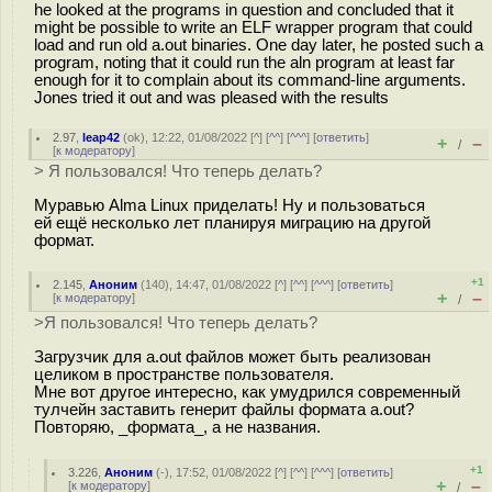
he looked at the programs in question and concluded that it
might be possible to write an ELF wrapper program that could
load and run old a.out binaries. One day later, he posted such a
program, noting that it could run the aln program at least far
enough for it to complain about its command-line arguments.
Jones tried it out and was pleased with the results
2.97
,
leap42
(
ok
), 12:22, 01/08/2022 [
^
] [
^^
] [
^^^
] [
ответить
]
+
–
/
[
к модератору
]
> Я пользовался! Что теперь делать?
Муравью Alma Linux приделать! Ну и пользоваться
ей ещё несколько лет планируя миграцию на другой
формат.
+1
2.145
,
Аноним
(
140
), 14:47, 01/08/2022 [
^
] [
^^
] [
^^^
] [
ответить
]
+
–
[
к модератору
]
/
>Я пользовался! Что теперь делать?
Загрузчик для a.out файлов может быть реализован
целиком в пространстве пользователя.
Мне вот другое интересно, как умудрился современный
тулчейн заставить генерит файлы формата a.out?
Повторяю, _формата_, а не названия.
+1
3.226
,
Аноним
(
-
), 17:52, 01/08/2022 [
^
] [
^^
] [
^^^
] [
ответить
]
+
–
[
к модератору
]
/