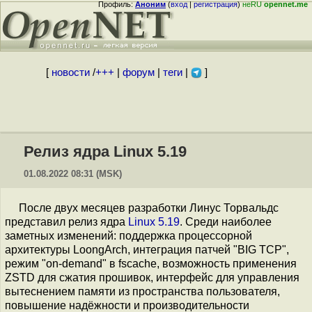
Профиль:
Аноним
(
вход
|
регистрация
)
неRU
opennet.me
[
новости
/
+++
|
форум
|
теги
|
]
Релиз ядра Linux 5.19
01.08.2022 08:31 (MSK)
После двух месяцев разработки Линус Торвальдс
представил релиз ядра
Linux 5.19
. Среди наиболее
заметных изменений: поддержка процессорной
архитектуры LoongArch, интеграция патчей "BIG TCP",
режим "on-demand" в fscache, возможность применения
ZSTD для сжатия прошивок, интерфейс для управления
вытеснением памяти из пространства пользователя,
повышение надёжности и производительности