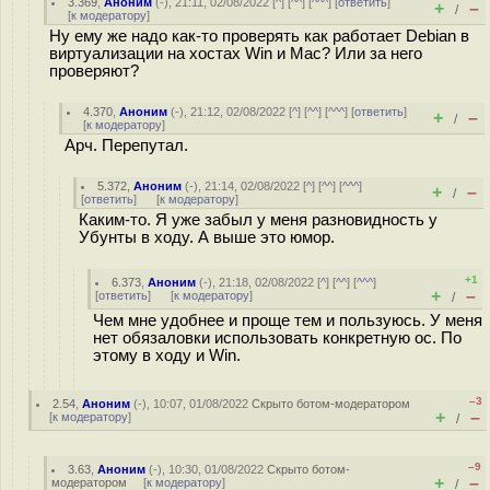
3.369
,
Аноним
(
-
), 21:11, 02/08/2022 [
^
] [
^^
] [
^^^
] [
ответить
]
+
–
/
[
к модератору
]
Ну ему же надо как-то проверять как работает Debian в
виртуализации на хостах Win и Mac? Или за него
проверяют?
4.370
,
Аноним
(
-
), 21:12, 02/08/2022 [
^
] [
^^
] [
^^^
] [
ответить
]
+
–
/
[
к модератору
]
Арч. Перепутал.
5.372
,
Аноним
(
-
), 21:14, 02/08/2022 [
^
] [
^^
] [
^^^
]
+
–
/
[
ответить
]
[
к модератору
]
Каким-то. Я уже забыл у меня разновидность у
Убунты в ходу. А выше это юмор.
+1
6.373
,
Аноним
(
-
), 21:18, 02/08/2022 [
^
] [
^^
] [
^^^
]
+
–
[
ответить
]
[
к модератору
]
/
Чем мне удобнее и проще тем и пользуюсь. У меня
нет обязаловки использовать конкретную ос. По
этому в ходу и Win.
–3
2.54
,
Аноним
(
-
), 10:07, 01/08/2022
Скрыто ботом-модератором
+
–
[
к модератору
]
/
–9
3.63
,
Аноним
(
-
), 10:30, 01/08/2022
Скрыто ботом-
+
–
модератором
[
к модератору
]
/