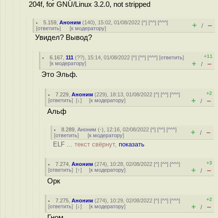
204f, for GNU/Linux 3.2.0, not stripped
5.159
,
Аноним
(
140
), 15:02, 01/08/2022 [
^
] [
^^
] [
^^^
]
+
–
/
[
ответить
]
[
к модератору
]
Увидел? Вывод?
+11
6.167
,
111
(
??
), 15:14, 01/08/2022 [
^
] [
^^
] [
^^^
] [
ответить
]
+
–
[
к модератору
]
/
Это Эльф.
+2
7.229
,
Аноним
(
229
), 18:13, 01/08/2022 [
^
] [
^^
] [
^^^
]
+
–
[
ответить
]
[
↓
] [
к модератору
]
/
Альф
8.289
,
Аноним
(
-
), 12:16, 02/08/2022 [
^
] [
^^
] [
^^^
]
+
–
/
[
ответить
]
[
к модератору
]
ELF ...
текст свёрнут,
показать
+3
7.274
,
Аноним
(
274
), 10:28, 02/08/2022 [
^
] [
^^
] [
^^^
]
+
–
[
ответить
]
[
↑
] [
к модератору
]
/
Орк
+2
7.275
,
Аноним
(
274
), 10:29, 02/08/2022 [
^
] [
^^
] [
^^^
]
+
–
[
ответить
]
[
↓
] [
к модератору
]
/
Гном