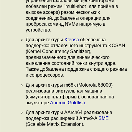
управления файловыми дескрипторами,
добавлен режим "multi-shot" для приёма в
вызове accept() разом нескольких
соединений, добавлены операции для
проброса команд NVMe напрямую в
устройство.
Для архитектуры
Xtensa
обеспечена
поддержка отладочного инструмента KCSAN
(Kernel Concurrency Sanitizer),
предназначенного для динамического
выявления состояний гонки внутри ядра.
Также добавлена поддержка спящего режима
и сопроцессоров.
Для архитектуры m68k (Motorola 68000)
реализована виртуальная машина
(симулятор платформы), основанная на
эмуляторе
Android Goldfish
.
Для архитектуры AArch64 реализована
поддержка расширений Armv9-A
SME
(Scalable Matrix Extension).