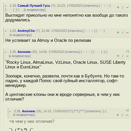
1.19
,
Самый Лучший Гусь
(
?
), 10:23, 17/05/2023 [
ответить
] [
﹢﹢﹢
]
+
–
/
[
· · ·
]
[
↑
] [
к модератору
]
Выглядит прикольно но мне непонятно как вообще до такого
додумались
1.23
,
AndreyChe
(
?
), 12:48, 17/05/2023 [
ответить
] [
﹢﹢﹢
] [
· · ·
]
+
–
/
[
к модератору
]
Не успевает за Almoy и Oracle по релизам
+1
1.25
,
Аноним
(
25
), 14:00, 17/05/2023 [
ответить
] [
﹢﹢﹢
] [
· · ·
]
[
↓
]
+
–
[
к модератору
]
/
"Rocky Linux, AlmaLinux, VzLinux, Oracle Linux, SUSE Liberty
Linux и EuroLinux"
Зоопарк, конечно, развели, почти как в Бубунте. Но там-то
ладно, у каждой Попос свой гуйный инсталлятор, софт-
менеджер.
А центовские клоны они ж вроде серверные, в чем у них
отличия?
+2
2.26
,
Аноним
(
26
), 14:15, 17/05/2023 [
^
] [
^^
] [
^^^
] [
ответить
]
[
↓
]
+
–
[
к модератору
]
/
>в чем у них отличия?
¯\_( ͡° ͜ʖ ͡°)_/¯