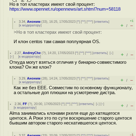
Но в топ кластерах имеют свой процент:
https://www.opennet.ru/opennews/art.shtml?num=58118
+1
3.34
,
Аноним
(
33
), 16:25, 17/05/2023 [
^
] [
^^
] [
^^^
] [
ответить
]
+
–
[
к модератору
]
/
>Но в топ кластерах имеют свой процент:
И клон centos там самая поплуярная OS.
2.27
,
AndreyChe
(
?
), 14:20, 17/05/2023 [
^
] [
^^
] [
^^^
] [
ответить
]
[
↓
]
+
–
/
[
↑
] [
к модератору
]
Откуда могут взяться отличия у бинарно-совместимого
клона? Он же клон?
3.29
,
Аноним
(
28
), 14:24, 17/05/2023 [
^
] [
^^
] [
^^^
] [
ответить
]
+
–
/
[
к модератору
]
Как же без EEE. Совместим по основному функционалу,
а остальные доп плюшки на усмотрение дистра.
2.36
,
FF
(
?
), 20:00, 17/05/2023 [
^
] [
^^
] [
^^^
] [
ответить
]
[
↓
] [
↑
]
+
–
/
[
к модератору
]
Alma занимались клонами рхеля еще до катящегося
центося. А Роки это по сути воскрешение старого центося
бывшим автором старого нескатившегося центося.
–1
3.37
,
Аноним
(
33
), 20:09, 17/05/2023 [
^
] [
^^
] [
^^^
] [
ответить
]