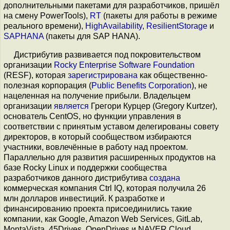
дополнительными пакетами для разработчиков, пришёл
на смену PowerTools),
RT
(пакеты для работы в режиме
реального времени),
HighAvailability
,
ResilientStorage
и
SAPHANA
(пакеты для SAP HANA).
Дистрибутив развивается под покровительством
организации
Rocky Enterprise Software Foundation
(RESF), которая
зарегистрирована
как общественно-
полезная корпорация (
Public Benefits Corporation
), не
нацеленная на получение прибыли. Владельцем
организации
является
Грегори Курцер (Gregory Kurtzer),
основатель CentOS, но функции управления в
соответствии с принятым уставом делегированы совету
директоров, в который сообществом избираются
участники, вовлечённые в работу над проектом.
Параллельно для развития расширенных продуктов на
базе Rocky Linux и поддержки сообщества
разработчиков данного дистрибутива
создана
коммерческая компания Ctrl IQ, которая получила 26
млн долларов инвестиций. К разработке и
финансированию проекта присоединились такие
компании, как Google, Amazon Web Services, GitLab,
MontaVista, 45Drives, OpenDrives и NAVER Cloud.