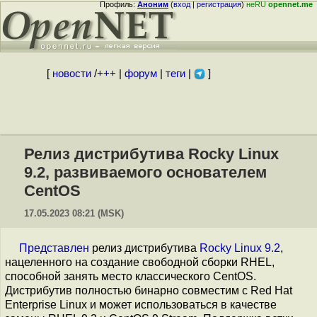
Профиль:
Аноним
(
вход
|
регистрация
)
неRU
opennet.me
[
новости
/
+++
|
форум
|
теги
|
]
Релиз дистрибутива Rocky Linux
9.2, развиваемого основателем
CentOS
17.05.2023 08:21 (MSK)
Представлен
релиз дистрибутива
Rocky Linux 9.2
,
нацеленного на создание свободной сборки RHEL,
способной занять место классического CentOS.
Дистрибутив полностью бинарно совместим с Red Hat
Enterprise Linux и может использоваться в качестве