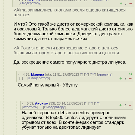
+
–
[
к модератору
]
/
>Alma занимались клонами рхеля еще до катящегося
центося.
И что? Это такой же дистр от комерческой компашки, как
и оракловый. Только более дешманский дистр от сильно
более дешманской компашки. Доверяют дистрам от
коммунити, а не от шаражек всяких.
>А Роки это по сути воскрешение старого центося
бывшим автором старого нескатившегося центося.
Да, воскрешение самого популярного дистра линукса.
+1
4.38
,
Минона
(
ok
), 21:51, 17/05/2023 [
^
] [
^^
] [
^^^
] [
ответить
]
+
–
[
↓
] [
к модератору
]
/
Самый популярный - Убунту.
5.39
,
Аноним
(
33
), 23:14, 17/05/2023 [
^
] [
^^
] [
^^^
]
+
–
/
[
ответить
]
[
к модератору
]
На веб серверах-debian и centos примерно
одинаково. В top500 centos лидирует с большмим
отрывом от всех. В контейнерах centos стандарт.
убунат только на десктопах лидирует