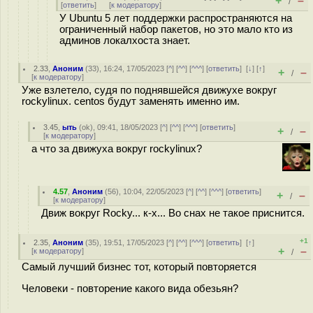
+
–
/
[
ответить
]
[
к модератору
]
У Ubuntu 5 лет поддержки распространяются на
ограниченный набор пакетов, но это мало кто из
админов локалхоста знает.
2.33
,
Аноним
(
33
), 16:24, 17/05/2023 [
^
] [
^^
] [
^^^
] [
ответить
]
[
↓
] [
↑
]
+
–
/
[
к модератору
]
Уже взлетело, судя по поднявшейся движухе вокруг
rockylinux. centos будут заменять именно им.
3.45
,
ыть
(
ok
), 09:41, 18/05/2023 [
^
] [
^^
] [
^^^
] [
ответить
]
+
–
/
[
к модератору
]
а что за движуха вокруг rockylinux?
4.57
,
Аноним
(
56
), 10:04, 22/05/2023 [
^
] [
^^
] [
^^^
] [
ответить
]
+
–
/
[
к модератору
]
Движ вокруг Rocky... к-х... Во снах не такое приснится.
+1
2.35
,
Аноним
(
35
), 19:51, 17/05/2023 [
^
] [
^^
] [
^^^
] [
ответить
]
[
↑
]
+
–
[
к модератору
]
/
Самый лучший бизнес тот, который повторяется
Человеки - повторение какого вида обезьян?