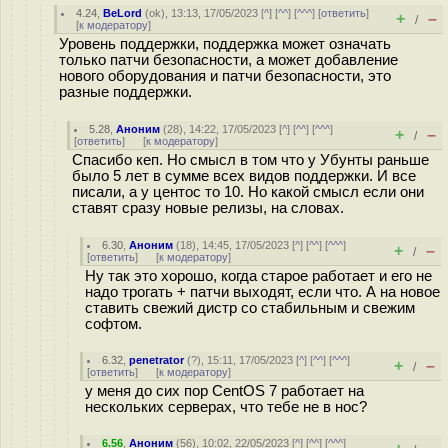
4.24
,
BeLord
(
ok
), 13:13, 17/05/2023 [
^
] [
^^
] [
^^^
] [
ответить
]
+
–
/
[
к модератору
]
Уровень поддержки, поддержка может означать
только патчи безопасности, а может добавление
нового оборудования и патчи безопасности, это
разные поддержки.
5.28
,
Аноним
(
28
), 14:22, 17/05/2023 [
^
] [
^^
] [
^^^
]
+
–
/
[
ответить
]
[
к модератору
]
Спасибо кеп. Но смысл в том что у Убунты раньше
было 5 лет в сумме всех видов поддержки. И все
писали, а у центос то 10. Но какой смысл если они
ставят сразу новые релизы, на словах.
6.30
,
Аноним
(
18
), 14:45, 17/05/2023 [
^
] [
^^
] [
^^^
]
+
–
/
[
ответить
]
[
к модератору
]
Ну так это хорошо, когда старое работает и его не
надо трогать + патчи выходят, если что. А на новое
ставить свежий дистр со стабильным и свежим
софтом.
6.32
,
penetrator
(
?
), 15:11, 17/05/2023 [
^
] [
^^
] [
^^^
]
+
–
/
[
ответить
]
[
к модератору
]
у меня до сих пор CentOS 7 работает на
нескольких серверах, что тебе не в нос?
6.56
,
Аноним
(
56
), 10:02, 22/05/2023 [
^
] [
^^
] [
^^^
]