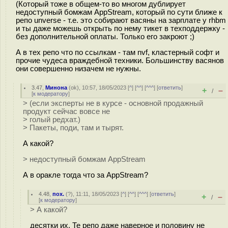
(Который тоже в общем-то во многом дублирует
недоступный бомжам AppStream, который по сути ближе к
репо unverse - т.е. это собирают васяны на зарплате у rhbm
и ты даже можешь открыть по нему тикет в техподдержку -
без дополнительной оплаты. Только его закроют ;)
А в тех репо что по ссылкам - там nvf, кластерный софт и
прочие чудеса враждебной техники. Большинству васянов
они совершенно низачем не нужны.
3.47
,
Минона
(
ok
), 10:57, 18/05/2023 [
^
] [
^^
] [
^^^
] [
ответить
]
+
–
/
[
к модератору
]
> (если эксперты не в курсе - основной продажный
продукт сейчас вовсе не
> голый редхат.)
> Пакеты, поди, там и тырят.
А какой?
> недоступный бомжам AppStream
А в оракле тогда что за AppStream?
4.48
,
пох.
(
?
), 11:11, 18/05/2023 [
^
] [
^^
] [
^^^
] [
ответить
]
+
–
/
[
к модератору
]
> А какой?
десятки их. Те репо даже наверное и половину не