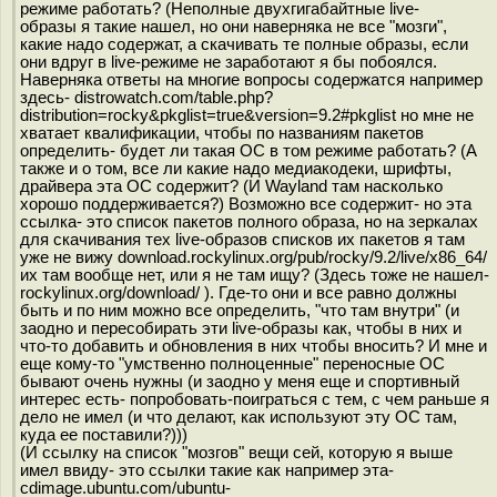
режиме работать? (Неполные двухгигабайтные live-
образы я такие нашел, но они наверняка не все "мозги",
какие надо содержат, а скачивать те полные образы, если
они вдруг в live-режиме не заработают я бы побоялся.
Наверняка ответы на многие вопросы содержатся например
здесь- distrowatch.com/table.php?
distribution=rocky&pkglist=true&version=9.2#pkglist но мне не
хватает квалификации, чтобы по названиям пакетов
определить- будет ли такая ОС в том режиме работать? (А
также и о том, все ли какие надо медиакодеки, шрифты,
драйвера эта ОС содержит? (И Wayland там насколько
хорошо поддерживается?) Возможно все содержит- но эта
ссылка- это список пакетов полного образа, но на зеркалах
для скачивания тех live-образов списков их пакетов я там
уже не вижу download.rockylinux.org/pub/rocky/9.2/live/x86_64/
их там вообще нет, или я не там ищу? (Здесь тоже не нашел-
rockylinux.org/download/ ). Где-то они и все равно должны
быть и по ним можно все определить, "что там внутри" (и
заодно и пересобирать эти live-образы как, чтобы в них и
что-то добавить и обновления в них чтобы вносить? И мне и
еще кому-то "умственно полноценные" переносные ОС
бывают очень нужны (и заодно у меня еще и спортивный
интерес есть- попробовать-поиграться с тем, с чем раньше я
дело не имел (и что делают, как используют эту ОС там,
куда ее поставили?)))
(И ссылку на список "мозгов" вещи сей, которую я выше
имел ввиду- это ссылки такие как например эта-
cdimage.ubuntu.com/ubuntu-