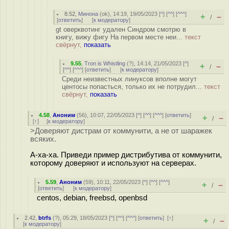
8.52
,
Минона
(
ok
), 14:19, 19/05/2023 [
^
] [
^^
] [
^^^
]
+
–
/
[
ответить
]
[
к модератору
]
gt оверквотинг удален Синдром смотрю в
книгу, вижу фигу На первом месте неи...
текст
свёрнут,
показать
9.55
,
Tron is Whistling
(
?
), 14:14, 21/05/2023 [
^
]
+
–
/
[
^^
] [
^^^
] [
ответить
]
[
к модератору
]
Среди неизвестных линуксов вполне могут
центосы попасться, только их не потрудил...
текст
свёрнут,
показать
4.58
,
Аноним
(
56
), 10:07, 22/05/2023 [
^
] [
^^
] [
^^^
] [
ответить
]
+
–
/
[
↑
] [
к модератору
]
>Доверяют дистрам от коммунити, а не от шаражек
всяких.
А-ха-ха. Приведи пример дистрибутива от коммунити,
которому доверяют и используют на серверах.
5.59
,
Аноним
(
59
), 10:11, 22/05/2023 [
^
] [
^^
] [
^^^
]
+
–
/
[
ответить
]
[
к модератору
]
centos, debian, freebsd, openbsd
2.42
,
btrfs
(
?
), 05:29, 18/05/2023 [
^
] [
^^
] [
^^^
] [
ответить
]
[
↑
]
+
–
/
[
к модератору
]