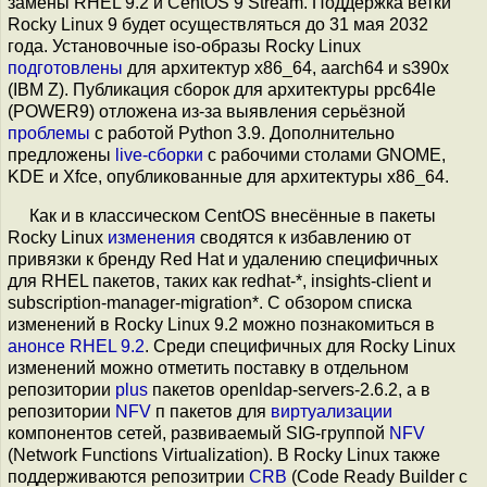
замены RHEL 9.2 и CentOS 9 Stream. Поддержка ветки
Rocky Linux 9 будет осуществляться до 31 мая 2032
года. Установочные iso-образы Rocky Linux
подготовлены
для архитектур x86_64, aarch64 и s390x
(IBM Z). Публикация сборок для архитектуры ppc64le
(POWER9) отложена из-за выявления серьёзной
проблемы
c работой Python 3.9. Дополнительно
предложены
live-сборки
с рабочими столами GNOME,
KDE и Xfce, опубликованные для архитектуры x86_64.
Как и в классическом CentOS внесённые в пакеты
Rocky Linux
изменения
сводятся к избавлению от
привязки к бренду Red Hat и удалению специфичных
для RHEL пакетов, таких как redhat-*, insights-client и
subscription-manager-migration*. С обзором списка
изменений в Rocky Linux 9.2 можно познакомиться в
анонсе RHEL 9.2
. Среди специфичных для Rocky Linux
изменений можно отметить поставку в отдельном
репозитории
plus
пакетов openldap-servers-2.6.2, а в
репозитории
NFV
п пакетов для
виртуализации
компонентов сетей, развиваемый SIG-группой
NFV
(Network Functions Virtualization). В Rocky Linux также
поддерживаются репозитрии
CRB
(Code Ready Builder с