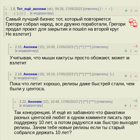
1.8
,
Тот_ещё_аноним
(
ok
), 09:28, 17/05/2023 [
ответить
] [
﹢﹢﹢
]
+
–
/
[
· · ·
]
[
↓
] [
↑
] [
к модератору
]
Самый лучший бизнес тот, который повторяется
Грегори собрал народ, все дружно поработали, Грегори
продал проект для закрытия и пошёл на второй круг
Не взлетит)
–1
2.15
,
Аноним
(
15
), 10:08, 17/05/2023 [
^
] [
^^
] [
^^^
] [
ответить
]
+
–
[
к модератору
]
/
Учитывая, что мыши кактусы просто обожают, может м
взлетит
2.18
,
Аноним
(
18
), 10:19, 17/05/2023 [
^
] [
^^
] [
^^^
] [
ответить
]
[
↓
]
+
–
/
[
к модератору
]
Пока что летит хорошо, релизы даже быстрей стали, чем
были у центоса.
+2
3.22
,
Аноним
(
22
), 10:48, 17/05/2023 [
^
] [
^^
] [
^^^
] [
ответить
]
+
–
[
к модератору
]
/
Так конкуренция. И ещё из забавного что фанатики
разных центосей любят в одном комменте писать про
поддержку 10 лет, а потом радуются как быстро выходят
релизы. Зачем тебе новые релизы если ты старый
собрался держать 10 лет?