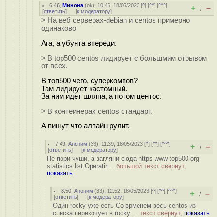
6.46
,
Минона
(
ok
), 10:46, 18/05/2023 [
^
] [
^^
] [
^^^
]
+
–
/
[
ответить
]
[
к модератору
]
> На веб серверах-debian и centos примерно
одинаково.
Ага, а убунта впереди.
> В top500 centos лидирует с большмим отрывом
от всех.
В топ500 чего, суперкомпов?
Там лидирует кастомный.
За ним идёт шляпа, а потом центос.
> В контейнерах centos стандарт.
А пишут что алпайн рулит.
7.49
,
Аноним
(
33
), 11:39, 18/05/2023 [
^
] [
^^
] [
^^^
]
+
–
/
[
ответить
]
[
к модератору
]
Не пори чуши, а загляни сюда https www top500 org
statistics list Operatin...
большой текст свёрнут,
показать
8.50
,
Аноним
(
33
), 12:52, 18/05/2023 [
^
] [
^^
] [
^^^
]
+
–
/
[
ответить
]
[
к модератору
]
Один rocky уже есть Со врменем весь centos из
списка перекочует в rocky ...
текст свёрнут,
показать