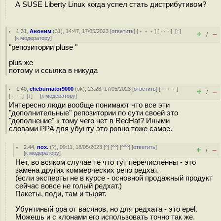
А SUSE Liberty Linux когда успел стать дистрибутивом?
1.31
,
Аноним
(
31
), 14:47, 17/05/2023 [
ответить
] [
﹢﹢﹢
] [
· · ·
]
[
↑
]
+
–
/
[
к модератору
]
"репозитории pluse "
plus же
потому и ссылка в никуда
1.40
,
cheburnator9000
(
ok
), 23:28, 17/05/2023 [
ответить
] [
﹢﹢﹢
]
+
–
/
[
· · ·
]
[
↓
] [
к модератору
]
Интересно люди вообще понимают что все эти
"дополнительные" репозитории по сути своей это
"дополнение" к тому чего нет в RedHat? Иными
словами PPA для убунту это ровно тоже самое.
2.44
,
пох.
(
?
), 09:11, 18/05/2023 [
^
] [
^^
] [
^^^
] [
ответить
]
+
–
/
[
к модератору
]
Нет, во всяком случае те что тут перечисленны - это
замена других коммерческих репо редхат.
(если эксперты не в курсе - основной продажный продукт
сейчас вовсе не голый редхат.)
Пакеты, поди, там и тырят.
Убунтиный ppa от васянов, но для редхата - это epel.
Можешь и с клонами его использовать точно так же.