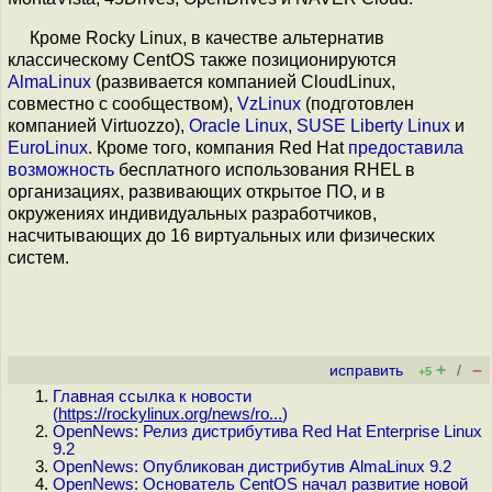
Кроме Rocky Linux, в качестве альтернатив
классическому CentOS также позиционируются
AlmaLinux
(развивается компанией CloudLinux,
совместно с сообществом),
VzLinux
(подготовлен
компанией Virtuozzo),
Oracle Linux
,
SUSE Liberty Linux
и
EuroLinux
. Кроме того, компания Red Hat
предоставила
возможность
бесплатного использования RHEL в
организациях, развивающих открытое ПО, и в
окружениях индивидуальных разработчиков,
насчитывающих до 16 виртуальных или физических
систем.
+
–
исправить
/
+5
Главная ссылка к новости
(
https://rockylinux.org/news/ro...
)
OpenNews: Релиз дистрибутива Red Hat Enterprise Linux
9.2
OpenNews: Опубликован дистрибутив AlmaLinux 9.2
OpenNews: Основатель CentOS начал развитие новой