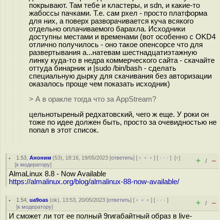
покрывают. Там тебе и кластеры, и sdn, и какие-то
жабоссы пачками. Т.е. сам рхел - просто платформа
для них, а поверх разворачивается куча всякого
отдельно оплачиваемого барахла. Исходники
доступны местами и временами (вот особенно с OKD4
отлично получилось - оно такое опенсорсе что для
развертывания а...натевам шестнадцатиэтажную
линку куда-то в недра коммерческого сайта - скачайте
оттуда бинарник и |sudo /bin/bash - сделать
специальную дырку для скачивания без авторизации
оказалось проще чем показать исходник)
> А в оракле тогда что за AppStream?
цельнотыреный редхатовский, чего ж еще. У роки он
тоже по идее должен быть, просто за очевидностью не
попал в этот список.
1.53
,
Аноним
(
53
), 18:16, 19/05/2023 [
ответить
] [
﹢﹢﹢
] [
· · ·
]
[
↑
]
+
–
/
[
к модератору
]
AlmaLinux 8.8 - Now Available
https://almalinux.org/blog/almalinux-88-now-available/
1.54
,
ua9oas
(
ok
), 13:53, 20/05/2023 [
ответить
] [
﹢﹢﹢
] [
· · ·
]
+
–
/
[
к модератору
]
И сможет ли тот ее полный 9гигабайтный образ в live-