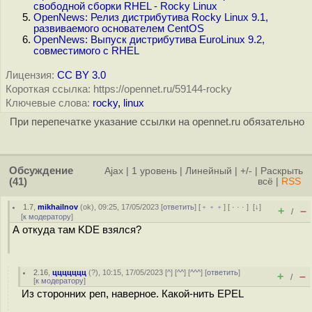
свободной сборки RHEL - Rocky Linux
OpenNews: Релиз дистрибутива Rocky Linux 9.1,
развиваемого основателем CentOS
OpenNews: Выпуск дистрибутива EuroLinux 9.2,
совместимого с RHEL
Лицензия:
CC BY 3.0
Короткая ссылка: https://opennet.ru/59144-rocky
Ключевые слова:
rocky
,
linux
При перепечатке указание ссылки на opennet.ru обязательно
Обсуждение
Ajax
|
1 уровень
|
Линейный
|
+/-
|
Раскрыть
(41)
всё
|
RSS
1.7
,
mikhailnov
(
ok
), 09:25, 17/05/2023 [
ответить
] [
﹢﹢﹢
] [
· · ·
]
[
↓
]
+
–
/
[
к модератору
]
А откуда там KDE взялся?
2.16
,
ццццццц
(
?
), 10:15, 17/05/2023 [
^
] [
^^
] [
^^^
] [
ответить
]
+
–
/
[
к модератору
]
Из сторонних реп, наверное. Какой-нить EPEL