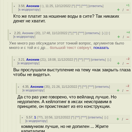
+1
3.58
,
Аноним
(
-
), 11:25, 12/12/2022 [
^
] [
^^
] [
^^^
] [
ответить
]
+
–
[
к модератору
]
/
Кто же платит за ношение воды в сите? Так никаких
денег не хватит.
+4
2.20
,
Аноним
(
20
), 17:48, 11/12/2022 [
^
] [
^^
] [
^^^
] [
ответить
]
[
↓
] [
↑
]
+
–
[
к модератору
]
/
Уже много раз обсуждали этот тонкий вопрос, аргументов было
много и с той и с др...
большой текст свёрнут,
показать
–2
3.21
,
Аноним
(
21
), 18:08, 11/12/2022 [
^
] [
^^
] [
^^^
] [
ответить
]
[
↓
]
+
–
[
к модератору
]
/
Вы прослушали выступление на тему «как закрыть глаза
чтобы не видеть».
–2
4.35
,
Аноним
(
35
), 21:26, 11/12/2022 [
^
] [
^^
] [
^^^
] [
ответить
]
+
–
[
к модератору
]
/
Да сто раз уже говорено, что вейланд лучше. Но
недопилен. А кейлоггинг в иксах неисправим в
принципе, он проистекает из его конструкции.
5.57
,
1
(
??
), 10:56, 12/12/2022 [
^
] [
^^
] [
^^^
] [
ответить
]
[
↓
]
+
–
/
[
к модератору
]
коммунизм лучше, но не допилен ... Жрите
капитализм