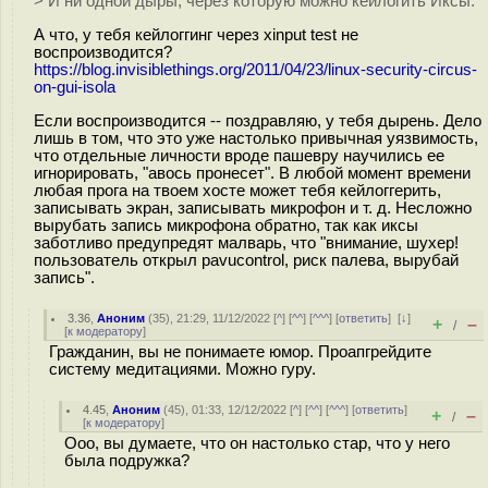
> И ни одной дыры, через которую можно кейлогить Иксы.
А что, у тебя кейлоггинг через xinput test не
воспроизводится?
https://blog.invisiblethings.org/2011/04/23/linux-security-circus-
on-gui-isola
Если воспроизводится -- поздравляю, у тебя дырень. Дело
лишь в том, что это уже настолько привычная уязвимость,
что отдельные личности вроде пашевру научились ее
игнорировать, "авось пронесет". В любой момент времени
любая прога на твоем хосте может тебя кейлоггерить,
записывать экран, записывать микрофон и т. д. Несложно
вырубать запись микрофона обратно, так как иксы
заботливо предупредят малварь, что "внимание, шухер!
пользователь открыл pavucontrol, риск палева, вырубай
запись".
3.36
,
Аноним
(
35
), 21:29, 11/12/2022 [
^
] [
^^
] [
^^^
] [
ответить
]
[
↓
]
+
–
/
[
к модератору
]
Гражданин, вы не понимаете юмор. Проапгрейдите
систему медитациями. Можно гуру.
4.45
,
Аноним
(
45
), 01:33, 12/12/2022 [
^
] [
^^
] [
^^^
] [
ответить
]
+
–
/
[
к модератору
]
Ооо, вы думаете, что он настолько стар, что у него
была подружка?