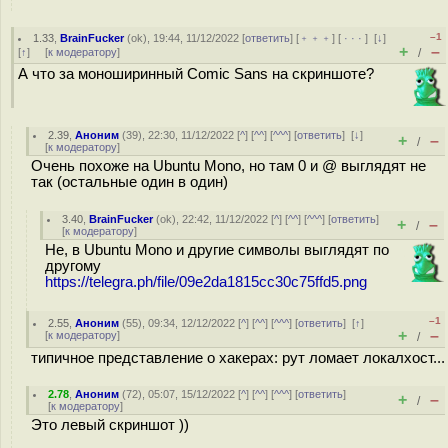
–1
1.33
,
BrainFucker
(
ok
), 19:44, 11/12/2022 [
ответить
] [
﹢﹢﹢
] [
· · ·
]
[
↓
]
+
–
[
↑
] [
к модератору
]
/
А что за моноширинный Comic Sans на скриншоте?
2.39
,
Аноним
(
39
), 22:30, 11/12/2022 [
^
] [
^^
] [
^^^
] [
ответить
]
[
↓
]
+
–
/
[
к модератору
]
Очень похоже на Ubuntu Mono, но там 0 и @ выглядят не
так (остальные один в один)
3.40
,
BrainFucker
(
ok
), 22:42, 11/12/2022 [
^
] [
^^
] [
^^^
] [
ответить
]
+
–
/
[
к модератору
]
Не, в Ubuntu Mono и другие символы выглядят по
другому
https://telegra.ph/file/09e2da1815cc30c75ffd5.png
–1
2.55
,
Аноним
(
55
), 09:34, 12/12/2022 [
^
] [
^^
] [
^^^
] [
ответить
]
[
↑
]
+
–
[
к модератору
]
/
типичное представление о хакерах: рут ломает локалхост...
2.78
,
Аноним
(
72
), 05:07, 15/12/2022 [
^
] [
^^
] [
^^^
] [
ответить
]
+
–
/
[
к модератору
]
Это левый скриншот ))