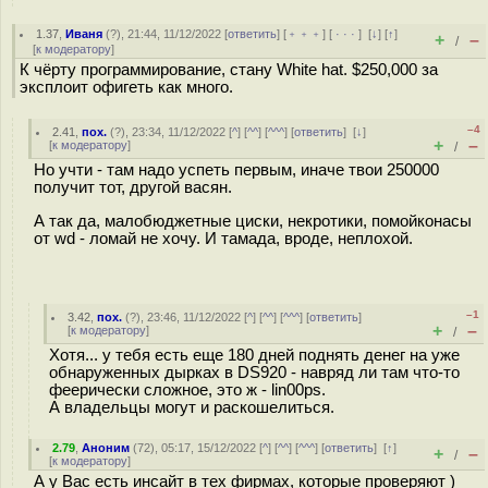
1.37
,
Иваня
(
?
), 21:44, 11/12/2022 [
ответить
] [
﹢﹢﹢
] [
· · ·
]
[
↓
] [
↑
]
+
–
/
[
к модератору
]
К чёрту программирование, стану White hat. $250,000 за
эксплоит офигеть как много.
–4
2.41
,
пох.
(
?
), 23:34, 11/12/2022 [
^
] [
^^
] [
^^^
] [
ответить
]
[
↓
]
+
–
[
к модератору
]
/
Но учти - там надо успеть первым, иначе твои 250000
получит тот, другой васян.
А так да, малобюджетные циски, некротики, помойконасы
от wd - ломай не хочу. И тамада, вроде, неплохой.
–1
3.42
,
пох.
(
?
), 23:46, 11/12/2022 [
^
] [
^^
] [
^^^
] [
ответить
]
+
–
[
к модератору
]
/
Хотя... у тебя есть еще 180 дней поднять денег на уже
обнаруженных дырках в DS920 - навряд ли там что-то
феерически сложное, это ж - lin00ps.
А владельцы могут и раскошелиться.
2.79
,
Аноним
(
72
), 05:17, 15/12/2022 [
^
] [
^^
] [
^^^
] [
ответить
]
[
↑
]
+
–
/
[
к модератору
]
А у Вас есть инсайт в тех фирмах, которые проверяют )