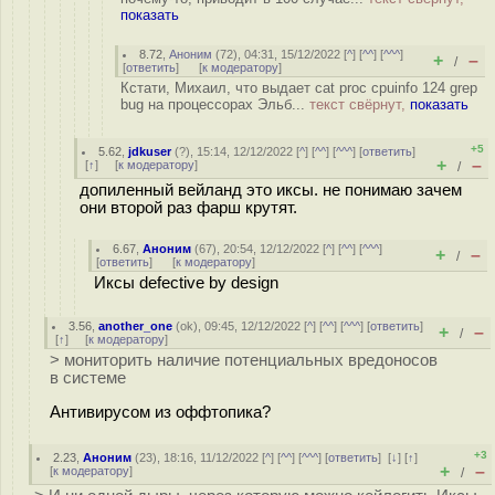
показать
8.72
,
Аноним
(
72
), 04:31, 15/12/2022 [
^
] [
^^
] [
^^^
]
+
–
/
[
ответить
]
[
к модератору
]
Кстати, Михаил, что выдает cat proc cpuinfo 124 grep
bug на процессорах Эльб...
текст свёрнут,
показать
+5
5.62
,
jdkuser
(
?
), 15:14, 12/12/2022 [
^
] [
^^
] [
^^^
] [
ответить
]
+
–
[
↑
] [
к модератору
]
/
допиленный вейланд это иксы. не понимаю зачем
они второй раз фарш крутят.
6.67
,
Аноним
(
67
), 20:54, 12/12/2022 [
^
] [
^^
] [
^^^
]
+
–
/
[
ответить
]
[
к модератору
]
Иксы defective by design
3.56
,
another_one
(
ok
), 09:45, 12/12/2022 [
^
] [
^^
] [
^^^
] [
ответить
]
+
–
/
[
↑
] [
к модератору
]
> мониторить наличие потенциальных вредоносов
в системе
Антивирусом из оффтопика?
+3
2.23
,
Аноним
(
23
), 18:16, 11/12/2022 [
^
] [
^^
] [
^^^
] [
ответить
]
[
↓
] [
↑
]
+
–
[
к модератору
]
/