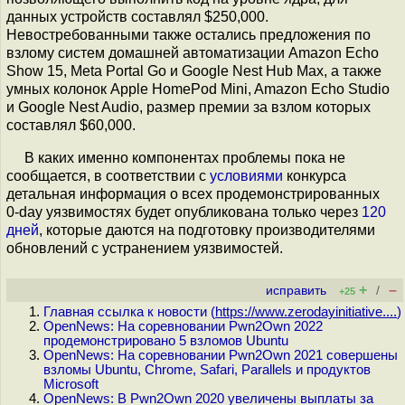
данных устройств составлял $250,000.
Невостребованными также остались предложения по
взлому систем домашней автоматизации Amazon Echo
Show 15, Meta Portal Go и Google Nest Hub Max, а также
умных колонок Apple HomePod Mini, Amazon Echo Studio
и Google Nest Audio, размер премии за взлом которых
составлял $60,000.
В каких именно компонентах проблемы пока не
сообщается, в соответствии с
условиями
конкурса
детальная информация о всех продемонстрированных
0-day уязвимостях будет опубликована только через
120
дней
, которые даются на подготовку производителями
обновлений с устранением уязвимостей.
+
–
исправить
/
+25
Главная ссылка к новости (
https://www.zerodayinitiative....
)
OpenNews: На соревновании Pwn2Own 2022
продемонстрировано 5 взломов Ubuntu
OpenNews: На соревновании Pwn2Own 2021 совершены
взломы Ubuntu, Chrome, Safari, Parallels и продуктов
Microsoft
OpenNews: В Pwn2Own 2020 увеличены выплаты за