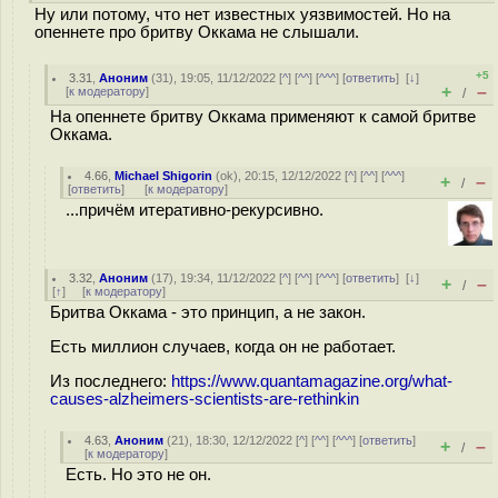
Ну или потому, что нет известных уязвимостей. Но на
опеннете про бритву Оккама не слышали.
+5
3.31
,
Аноним
(
31
), 19:05, 11/12/2022 [
^
] [
^^
] [
^^^
] [
ответить
]
[
↓
]
+
–
[
к модератору
]
/
На опеннете бритву Оккама применяют к самой бритве
Оккама.
4.66
,
Michael Shigorin
(
ok
), 20:15, 12/12/2022 [
^
] [
^^
] [
^^^
]
+
–
/
[
ответить
]
[
к модератору
]
...причём итеративно-рекурсивно.
3.32
,
Аноним
(
17
), 19:34, 11/12/2022 [
^
] [
^^
] [
^^^
] [
ответить
]
[
↓
]
+
–
/
[
↑
] [
к модератору
]
Бритва Оккама - это принцип, а не закон.
Есть миллион случаев, когда он не работает.
Из последнего:
https://www.quantamagazine.org/what-
causes-alzheimers-scientists-are-rethinkin
4.63
,
Аноним
(
21
), 18:30, 12/12/2022 [
^
] [
^^
] [
^^^
] [
ответить
]
+
–
/
[
к модератору
]
Есть. Но это не он.