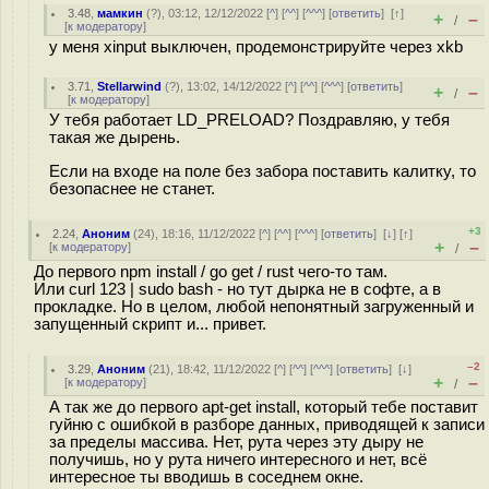
3.48
,
мамкин
(
?
), 03:12, 12/12/2022 [
^
] [
^^
] [
^^^
] [
ответить
]
[
↑
]
+
–
/
[
к модератору
]
у меня xinput выключен, продемонстрируйте через xkb
3.71
,
Stellarwind
(
?
), 13:02, 14/12/2022 [
^
] [
^^
] [
^^^
] [
ответить
]
+
–
/
[
к модератору
]
У тебя работает LD_PRELOAD? Поздравляю, у тебя
такая же дырень.
Если на входе на поле без забора поставить калитку, то
безопаснее не станет.
+3
2.24
,
Аноним
(
24
), 18:16, 11/12/2022 [
^
] [
^^
] [
^^^
] [
ответить
]
[
↓
] [
↑
]
+
–
[
к модератору
]
/
До первого npm install / go get / rust чего-то там.
Или curl 123 | sudo bash - но тут дырка не в софте, а в
прокладке. Но в целом, любой непонятный загруженный и
запущенный скрипт и... привет.
–2
3.29
,
Аноним
(
21
), 18:42, 11/12/2022 [
^
] [
^^
] [
^^^
] [
ответить
]
[
↓
]
+
–
[
к модератору
]
/
А так же до первого apt-get install, который тебе поставит
гуйню с ошибкой в разборе данных, приводящей к записи
за пределы массива. Нет, рута через эту дыру не
получишь, но у рута ничего интересного и нет, всё
интересное ты вводишь в соседнем окне.