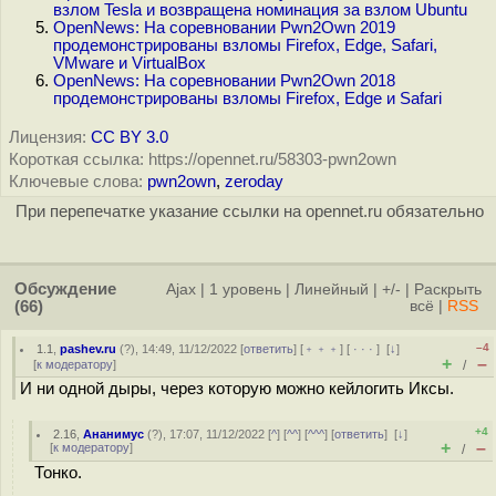
взлом Tesla и возвращена номинация за взлом Ubuntu
OpenNews: На соревновании Pwn2Own 2019
продемонстрированы взломы Firefox, Edge, Safari,
VMware и VirtualBox
OpenNews: На соревновании Pwn2Own 2018
продемонстрированы взломы Firefox, Edge и Safari
Лицензия:
CC BY 3.0
Короткая ссылка: https://opennet.ru/58303-pwn2own
Ключевые слова:
pwn2own
,
zeroday
При перепечатке указание ссылки на opennet.ru обязательно
Обсуждение
Ajax
|
1 уровень
|
Линейный
|
+/-
|
Раскрыть
(66)
всё
|
RSS
–4
1.1
,
pashev.ru
(
?
), 14:49, 11/12/2022 [
ответить
] [
﹢﹢﹢
] [
· · ·
]
[
↓
]
+
–
[
к модератору
]
/
И ни одной дыры, через которую можно кейлогить Иксы.
+4
2.16
,
Ананимус
(
?
), 17:07, 11/12/2022 [
^
] [
^^
] [
^^^
] [
ответить
]
[
↓
]
+
–
[
к модератору
]
/
Тонко.