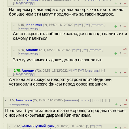
+
–
[
к модератору
]
/
На черном рынке инфа о вулнах на огрызке стоит сильно
больше чем эти могут предложить за такой подарок.
3.15
,
innonimus
(
?
), 16:59, 11/12/2022 [
^
] [
^^
] [
^^^
] [
ответить
]
+
–
/
[
к модератору
]
Алсо вскрывать анбшные закладки нах надо палить их и
самому палиться
–3
3.26
,
Аноним
(
21
), 18:22, 11/12/2022 [
^
] [
^^
] [
^^^
] [
ответить
]
+
–
[
к модератору
]
/
За эту уязвимость даже доллар не заплатят.
2.75
,
Аноним
(
72
), 04:55, 15/12/2022 [
^
] [
^^
] [
^^^
] [
ответить
]
[
↑
]
+
–
/
[
к модератору
]
А что на эти фокусы говорят устроители? Ведь они
установили свежие фиксы перед соревнованием.
–1
1.5
,
Ананоним
(
?
), 15:06, 11/12/2022 [
ответить
] [
﹢﹢﹢
] [
· · ·
]
[
↓
] [
↑
]
+
–
[
к модератору
]
/
Пральна! Лучше заплатить за похороны, и продавать новое,
с новыми скрытыми дырами! Капитализьм.
2.12
,
Самый Лучший Гусь
(
?
), 16:35, 11/12/2022 [
^
] [
^^
] [
^^^
]
+
–
/