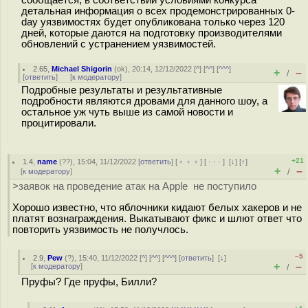
сообщается, в соответствии условиями конкурса
детальная информация о всех продемонстрированных 0-
day уязвимостях будет опубликована только через 120
дней, которые даются на подготовку производителями
обновлений с устранением уязвимостей.
2.65
,
Michael Shigorin
(
ok
), 20:14, 12/12/2022 [
^
] [
^^
] [
^^^
]
+
–
/
[
ответить
]
[
к модератору
]
Подробные результаты и результативные
подробности являются дровами для данного шоу, а
остальное уж чуть выше из самой новости и
процитировали.
+21
1.4
,
name
(
??
), 15:04, 11/12/2022 [
ответить
] [
﹢﹢﹢
] [
· · ·
]
[
↓
] [
↑
]
+
–
[
к модератору
]
/
>заявок на проведение атак на Apple не поступило
Хорошо известно, что яблочники кидают белых хакеров и не
платят вознаграждения. Выкатывают фикс и шлют ответ что
повторить уязвимость не получлось.
–5
2.9
,
Pew
(
?
), 15:40, 11/12/2022 [
^
] [
^^
] [
^^^
] [
ответить
]
[
↓
]
+
–
[
к модератору
]
/
Пруфы? Где пруфы, Билли?