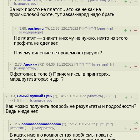
+
–
/
[
к модератору
]
За них просто не платят... это же не как на
промысловой охоте, тут заказ-наряд надо брать.
3.60
,
pashev.ru
(
?
), 12:35, 12/12/2022 [
^
] [
^^
] [
^^^
] [
ответить
]
+
–
/
[
к модератору
]
Не платят — значит никому не нужно, никто из этого
профита не сделает.
Почему вяленые не продемонстрируют?
2.73
,
Аноним
(
72
), 04:36, 15/12/2022 [
^
] [
^^
] [
^^^
] [
ответить
]
[
↑
]
+
–
/
[
к модератору
]
Оффтопик в топе )) Причем иксы в принтерах,
маршрутизаторах и др. ?
1.3
,
Самый Лучший Гусь
(
?
), 14:59, 11/12/2022 [
ответить
] [
﹢﹢﹢
]
+
–
/
[
· · ·
]
[
↓
] [
↑
] [
к модератору
]
Как можно получить подробыне результаты и подробности?
Ведь нигде нет.
+5
2.6
,
aaaaaaaaaaaaaaaaaaaaa
(
?
), 15:12, 11/12/2022 [
^
] [
^^
] [
^^^
]
+
–
[
ответить
]
[
к модератору
]
/
В каких именно компонентах проблемы пока не