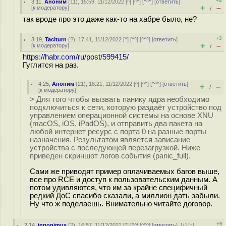
+4
3.11
,
Аноним
(
11
), 15:59, 11/12/2022 [
^
] [
^^
] [
^^^
] [
ответить
]
+
–
[
к модератору
]
/
так вроде про это даже как-то на хабре было, не?
+3
3.19
,
Taciturn
(
?
), 17:41, 11/12/2022 [
^
] [
^^
] [
^^^
] [
ответить
]
+
–
[
к модератору
]
/
https://habr.com/ru/post/599415/
Гуглится на раз.
4.25
,
Аноним
(
21
), 18:21, 11/12/2022 [
^
] [
^^
] [
^^^
] [
ответить
]
+
–
/
[
к модератору
]
> Для того чтобы вызвать панику ядра необходимо
подключиться к сети, которую раздаёт устройство под
управлением операционной системы на основе XNU
(macOS, iOS, iPadOS), и отправить два пакета на
любой интернет ресурс с порта 0 на разные порты
назначения. Результатом является зависание
устройства с последующей перезагрузкой. Ниже
приведен скриншот логов события (panic_full).
Сами же приводят пример оплачиваемых багов выше,
все про RCE и доступ к пользовательским данным. А
потом удивляются, что им за крайне специфичный
редкий ДоС спасибо сказали, а миллион дать забыли.
Ну что ж поделаешь. Внимательно читайте договор.
+9
2.14
,
innonimus
(
?
), 16:57, 11/12/2022 [
^
] [
^^
] [
^^^
] [
ответить
]
[
↓
] [
↑
]