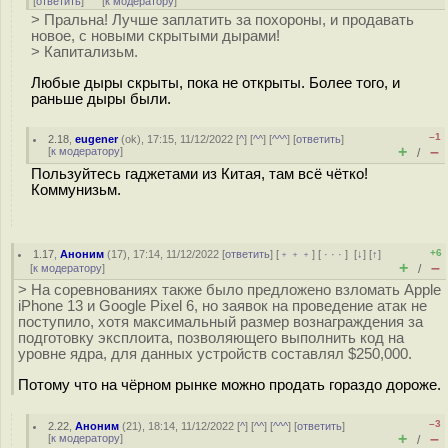
[
ответить
]
[
к модератору
]
> Пральна! Лучше заплатить за похороны, и продавать
новое, с новыми скрытыми дырами!
> Капитализьм.
Любые дыры скрыты, пока не открыты. Более того, и
раньше дыры были.
–1
2.18
,
eugener
(
ok
), 17:15, 11/12/2022 [
^
] [
^^
] [
^^^
] [
ответить
]
+
–
[
к модератору
]
/
Пользуйтесь гаджетами из Китая, там всё чётко!
Коммунизьм.
+6
1.17
,
Аноним
(
17
), 17:14, 11/12/2022 [
ответить
] [
﹢﹢﹢
] [
· · ·
]
[
↓
] [
↑
]
+
–
[
к модератору
]
/
> На соревнованиях также было предложено взломать Apple
iPhone 13 и Google Pixel 6, но заявок на проведение атак не
поступило, хотя максимальный размер вознаграждения за
подготовку эксплоита, позволяющего выполнить код на
уровне ядра, для данных устройств составлял $250,000.
Потому что на чёрном рынке можно продать гораздо дороже.
–3
2.22
,
Аноним
(
21
), 18:14, 11/12/2022 [
^
] [
^^
] [
^^^
] [
ответить
]
+
–
[
к модератору
]
/