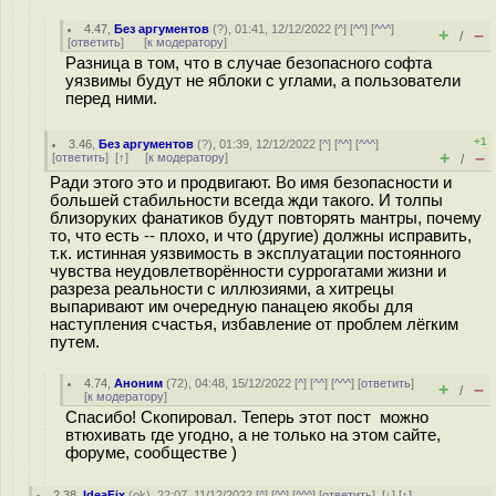
4.47
,
Без аргументов
(
?
), 01:41, 12/12/2022 [
^
] [
^^
] [
^^^
]
+
–
/
[
ответить
]
[
к модератору
]
Разница в том, что в случае безопасного софта
уязвимы будут не яблоки с углами, а пользователи
перед ними.
+1
3.46
,
Без аргументов
(
?
), 01:39, 12/12/2022 [
^
] [
^^
] [
^^^
]
+
–
[
ответить
]
[
↑
] [
к модератору
]
/
Ради этого это и продвигают. Во имя безопасности и
большей стабильности всегда жди такого. И толпы
близоруких фанатиков будут повторять мантры, почему
то, что есть -- плохо, и что (другие) должны исправить,
т.к. истинная уязвимость в эксплуатации постоянного
чувства неудовлетворённости суррогатами жизни и
разреза реальности с иллюзиями, а хитрецы
выпаривают им очередную панацею якобы для
наступления счастья, избавление от проблем лёгким
путем.
4.74
,
Аноним
(
72
), 04:48, 15/12/2022 [
^
] [
^^
] [
^^^
] [
ответить
]
+
–
/
[
к модератору
]
Спасибо! Скопировал. Теперь этот пост можно
втюхивать где угодно, а не только на этом сайте,
форуме, сообществе )
2.38
,
IdeaFix
(
ok
), 22:07, 11/12/2022 [
^
] [
^^
] [
^^^
] [
ответить
]
[
↓
] [
↑
]