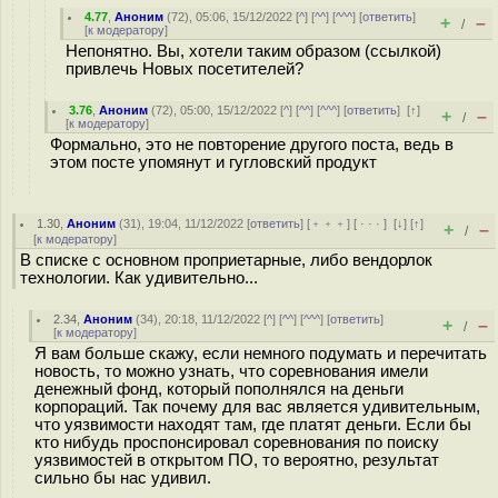
4.77
,
Аноним
(
72
), 05:06, 15/12/2022 [
^
] [
^^
] [
^^^
] [
ответить
]
+
–
/
[
к модератору
]
Непонятно. Вы, хотели таким образом (ссылкой)
привлечь Новых посетителей?
3.76
,
Аноним
(
72
), 05:00, 15/12/2022 [
^
] [
^^
] [
^^^
] [
ответить
]
[
↑
]
+
–
/
[
к модератору
]
Формально, это не повторение другого поста, ведь в
этом посте упомянут и гугловский продукт
1.30
,
Аноним
(
31
), 19:04, 11/12/2022 [
ответить
] [
﹢﹢﹢
] [
· · ·
]
[
↓
] [
↑
]
+
–
/
[
к модератору
]
В списке с основном проприетарные, либо вендорлок
технологии. Как удивительно...
2.34
,
Аноним
(
34
), 20:18, 11/12/2022 [
^
] [
^^
] [
^^^
] [
ответить
]
+
–
/
[
к модератору
]
Я вам больше скажу, если немного подумать и перечитать
новость, то можно узнать, что соревнования имели
денежный фонд, который пополнялся на деньги
корпораций. Так почему для вас является удивительным,
что уязвимости находят там, где платят деньги. Если бы
кто нибудь проспонсировал соревнования по поиску
уязвимостей в открытом ПО, то вероятно, результат
сильно бы нас удивил.