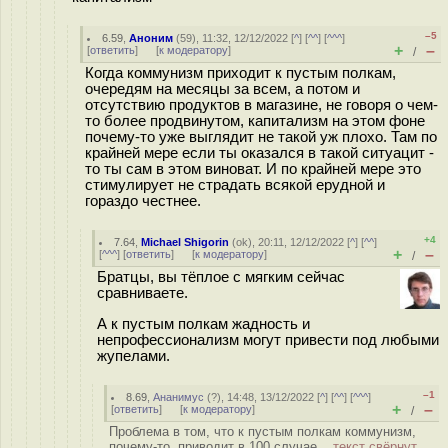
–5
6.59
,
Аноним
(
59
), 11:32, 12/12/2022 [
^
] [
^^
] [
^^^
]
+
–
[
ответить
]
[
к модератору
]
/
Когда коммунизм приходит к пустым полкам,
очередям на месяцы за всем, а потом и
отсутствию продуктов в магазине, не говоря о чем-
то более продвинутом, капитализм на этом фоне
почему-то уже выглядит не такой уж плохо. Там по
крайней мере если ты оказался в такой ситуацит -
то ты сам в этом виноват. И по крайней мере это
стимулирует не страдать всякой ерудной и
гораздо честнее.
+4
7.64
,
Michael Shigorin
(
ok
), 20:11, 12/12/2022 [
^
] [
^^
]
+
–
[
^^^
] [
ответить
]
[
к модератору
]
/
Братцы, вы тёплое с мягким сейчас
сравниваете.
А к пустым полкам жадность и
непрофессионализм могут привести под любыми
жупелами.
–1
8.69
,
Ананимус
(
?
), 14:48, 13/12/2022 [
^
] [
^^
] [
^^^
]
+
–
[
ответить
]
[
к модератору
]
/
Проблема в том, что к пустым полкам коммунизм,
почему-то, приводит в 100 случае...
текст свёрнут,