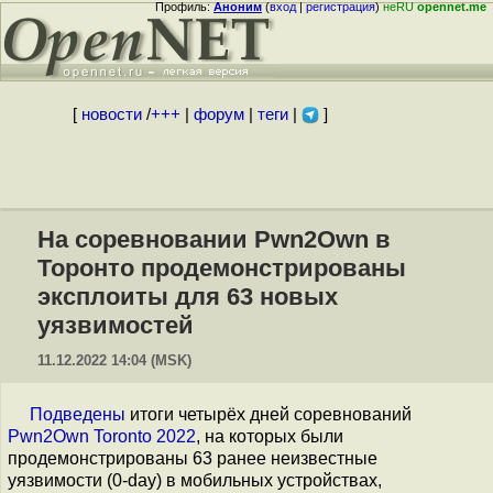
Профиль:
Аноним
(
вход
|
регистрация
)
неRU
opennet.me
[
новости
/
+++
|
форум
|
теги
|
]
На соревновании Pwn2Own в
Торонто продемонстрированы
эксплоиты для 63 новых
уязвимостей
11.12.2022 14:04 (MSK)
Подведены
итоги четырёх дней соревнований
Pwn2Own Toronto 2022
, на которых были
продемонстрированы 63 ранее неизвестные
уязвимости (0-day) в мобильных устройствах,