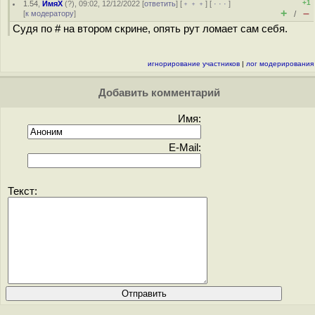
+1
1.54
,
ИмяХ
(
?
), 09:02, 12/12/2022 [
ответить
] [
﹢﹢﹢
] [
· · ·
]
+
–
[
к модератору
]
/
Судя по # на втором скрине, опять рут ломает сам себя.
игнорирование участников
|
лог модерирования
Добавить комментарий
Имя:
E-Mail:
Текст: