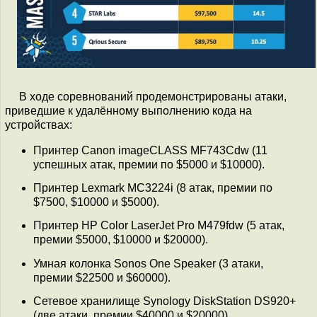
В ходе соревнований продемонстрированы атаки,
приведшие к удалённому выполнению кода на
устройствах:
Принтер Canon imageCLASS MF743Cdw (11
успешных атак, премии по $5000 и $10000).
Принтер Lexmark MC3224i (8 атак, премии по
$7500, $10000 и $5000).
Принтер HP Color LaserJet Pro M479fdw (5 атак,
премии $5000, $10000 и $20000).
Умная колонка Sonos One Speaker (3 атаки,
премии $22500 и $60000).
Сетевое хранилище Synology DiskStation DS920+
(две атаки, премии $40000 и $20000).