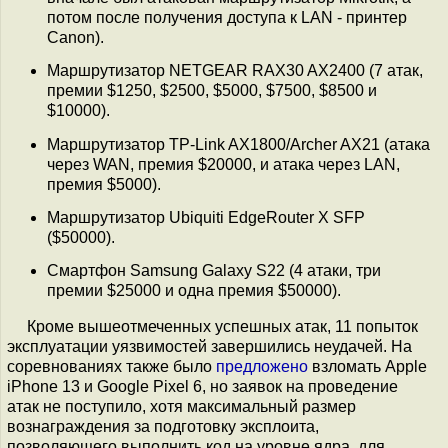
потом после получения доступа к LAN - принтер
Canon).
Маршрутизатор NETGEAR RAX30 AX2400 (7 атак,
премии $1250, $2500, $5000, $7500, $8500 и
$10000).
Маршрутизатор TP-Link AX1800/Archer AX21 (атака
через WAN, премия $20000, и атака через LAN,
премия $5000).
Маршрутизатор Ubiquiti EdgeRouter X SFP
($50000).
Cмартфон Samsung Galaxy S22 (4 атаки, три
премии $25000 и одна премия $50000).
Кроме вышеотмеченных успешных атак, 11 попыток
эксплуатации уязвимостей завершились неудачей. На
соревнованиях также было
предложено
взломать Apple
iPhone 13 и Google Pixel 6, но заявок на проведение
атак не поступило, хотя максимальный размер
вознаграждения за подготовку эксплоита,
позволяющего выполнить код на уровне ядра, для