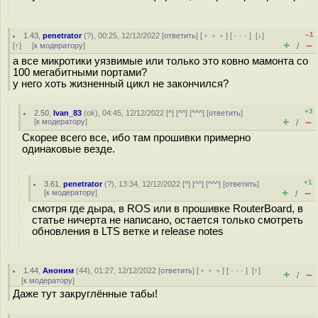
–1
1.43
,
penetrator
(
?
), 00:25, 12/12/2022 [
ответить
] [
﹢﹢﹢
] [
· · ·
]
[
↓
]
+
–
[
↑
] [
к модератору
]
/
а все микротики уязвимые или только это ковно мамонта со
100 мегабитными портами?
у него хоть жизненный цикл не закончился?
+3
2.50
,
Ivan_83
(
ok
), 04:45, 12/12/2022 [
^
] [
^^
] [
^^^
] [
ответить
]
+
–
[
к модератору
]
/
Скорее всего все, ибо там прошивки примерно
одинаковые везде.
+1
3.61
,
penetrator
(
?
), 13:34, 12/12/2022 [
^
] [
^^
] [
^^^
] [
ответить
]
+
–
[
к модератору
]
/
смотря где дыра, в ROS или в прошивке RouterBoard, в
статье ничерта не написано, остается только смотреть
обновления в LTS ветке и release notes
1.44
,
Аноним
(
44
), 01:27, 12/12/2022 [
ответить
] [
﹢﹢﹢
] [
· · ·
]
[
↑
]
+
–
/
[
к модератору
]
Даже тут закруглённые табы!