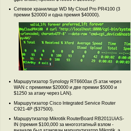
Сетевое хранилище WD My Cloud Pro PR4100 (3
премии $20000 и одна премия $40000).
Маршрутизатор Synology RT6600ax (5 атак через
WAN с премиями $20000 и две премии $5000 и
$1250 за атаку через LAN).
Маршрутизатор Cisco Integrated Service Router
C921-4P ($37500).
Маршрутизатор Mikrotik RouterBoard RB2011UiAS-
IN (премия $100,000 за многоэтапный взлом -
вначале был атакован маршрутизатор Mikrotik, а