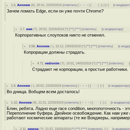
1.6
,
Аноним
(
6
), 20:41, 22/03/2019 [
ответить
] [
﹢﹢﹢
] [
· · ·
]
[
↓
] [
↑
] [
к модерат
Зачем ломать Edge, если он уже почти Chrome?
2.7
,
имя
(
?
), 20:52, 22/03/2019 [
^
] [
^^
] [
^^^
] [
ответить
]
[
к модератору
]
Корпоративных слоупоков никто не отменял.
3.58
,
Аноним
(
-
), 15:12, 23/03/2019 [
^
] [
^^
] [
^^^
] [
ответить
]
[
к моде
Кoпpoрации должны страдать.
4.72
,
vedronim
(
?
), 10:01, 24/03/2019 [
^
] [
^^
] [
^^^
] [
ответить
]
[
Страдают не корпорации, а простые работники.
1.8
,
Аноним
(
-
), 20:52, 22/03/2019 [
ответить
] [
﹢﹢﹢
] [
· · ·
]
[
↑
] [
к модератору
Во днища. Вобщем всем досталось!
1.10
,
Аноним
(
9
), 21:21, 22/03/2019 [
ответить
] [
﹢﹢﹢
] [
· · ·
]
[
↓
] [
к модератор
Блин, ребята. Ладно еще race condition, многопоточность -
Переполнение буфера. Двойное освобождение. Как нам уже и
работают космические аппараты (те же Вояджеры, например
2.11
,
segesg
(
?
), 21:57, 22/03/2019 [
^
] [
^^
] [
^^^
] [
ответить
]
[
↓
] [
к модерато