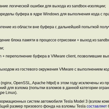
ование логической ошибки для выхода из sandbox-изоляции;
 за пределы буфера в ядре Windows для выполнения кода с п
 + чтение из области вне буфера с дальнейшей попыткой пол
ждение блока памяти в процессе отрисовки + выход из sandb
ии;
ion + переполнение буфера в VMware client, позволившие в
 выходом из гостевого окружения VMware с выполнением ко
(nginx, OpenSSL, Apache httpd) в этом году исключены из п
ений для взлома (попытки взломов в данной категории огра
ре Linux).
ормационных систем автомобиля Tesla Model 3 (взлом ком
бщий размер призового фонда на взломы Tesla
составляет
б