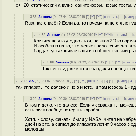
c++20, статический анализ, санитейзеры, новые тесты, 
3.36
,
Аноним
(
9
), 07:44, 23/03/2019 [
^
] [
^^
] [
^^^
] [
ответить
]
[
к моде
Rust нас спасёт? Если да, то почему на него льют 
4.52
,
Аноним
(
-
), 13:02, 23/03/2019 [
^
] [
^^
] [
^^^
] [
ответить
]
[
к
Критику на что угодно льют, не знал? Это норма
И особенно на то, что меняет положение дел и з
бардак, устаканивает апи и сообщество выигрыв
5.68
,
Аноним
(
68
), 21:22, 23/03/2019 [
^
] [
^^
] [
^^^
] [
ответит
Так системд же вносит бардак и сообщество
2.12
,
AS
(
??
), 21:57, 22/03/2019 [
^
] [
^^
] [
^^^
] [
ответить
]
[
↓
] [
↑
] [
к модерато
так аппараты то далеко и не в инете.. и там юзверь 1 - а
3.29
,
Аноним
(
9
), 00:30, 23/03/2019 [
^
] [
^^
] [
^^^
] [
ответить
]
[
к моде
В том и дело, что далеко. Если у сервака ты можешь
есть риск вообще потерять корабль
Хотя, к слову, факапы были у NASA, читал на хабре
дней на это, а сигнал до аппарата летит 9 часов в 
молодцы!