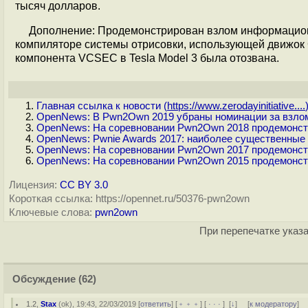
тысяч долларов.
Дополнение: Продемонстрирован взлом информационно
компиляторе системы отрисовки, использующей движок 
компонента VCSEC в Tesla Model 3 была отозвана.
Главная ссылка к новости (
https://www.zerodayinitiative....
OpenNews: В Pwn2Own 2019 убраны номинации за взлом 
OpenNews: На соревновании Pwn2Own 2018 продемонстри
OpenNews: Pwnie Awards 2017: наиболее существенные 
OpenNews: На соревновании Pwn2Own 2017 продемонстр
OpenNews: На соревновании Pwn2Own 2015 продемонстрир
Лицензия:
CC BY 3.0
Короткая ссылка: https://opennet.ru/50376-pwn2own
Ключевые слова:
pwn2own
При перепечатке указа
Обсуждение
(62)
1.2
,
Stax
(
ok
), 19:43, 22/03/2019 [
ответить
] [
﹢﹢﹢
] [
· · ·
]
[
↓
] [
к модератору
]