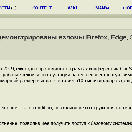
ОСТИ
(
+
)
КОНТЕНТ
WIKI
MAN'ы
ФО
монстрированы взломы Firefox, Edge, S
n 2019, ежегодно проводимого в рамках конференции CanS
рабочие техники эксплуатации ранее неизвестных уязвим
. Суммарный размер выплат составил 510 тысяч долларов (об
:
олнение + race condition, позволившие из окружения госте
полнение, позволившее получить доступ к базовому системн