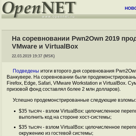
НОВ
На соревновании Pwn2Own 2019 проде
VMware и VirtualBox
22.03.2019 19:37 (MSK)
Подведены
итоги второго дня соревнования Pwn2Ow
Ванкувере. На соревновании были продемонстрированы 
Firefox, Edge, Safari, VMware Workstation и VirtualBox
призовой фонд составлял более 2 млн долларов).
Успешно продемонстрированные следующие взломы
$35 тысяч - взлом VirtualBox: целочисленное переп
выполнить код на стороне хост-системы;
$35 тысяч - взлом VirtualBox: целочисленное пере
окружению из гостевой системы;