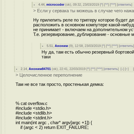
4.44
,
microcoder
(
ok
), 09:32, 23/03/2019 [
^
] [
^^
] [
^^^
] [
ответить
> Если у сервака ты можешь в случае чего нажа
Ну прилепить реле по триггеру которое будет д
расположить в основном компутере какой-нибуд
не принимает - включаем на дополнительном уст
Т.е. резервирование, дублирование - основные м
5.51
,
Аноним
(
9
), 12:58, 23/03/2019 [
^
] [
^^
] [
^^^
] [
ответить
Ну да, там есть обычно резервный бортово
таки
2.14
,
Аноним84701
(
ok
), 22:41, 22/03/2019 [
^
] [
^^
] [
^^^
] [
ответить
]
[
↓
] [
↑
] 
> Целочисленное переполнение
Там не все так просто, простенькая демка:
% cat overflow.c
#include <stdio.h>
#include <stdlib.h>
#include <stdint.h>
int main(int argc , char* argv[argc +1]) {
if (argc < 2) return EXIT_FAILURE;