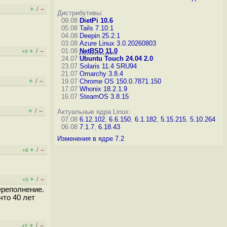
+
–
/
Дистрибутивы:
09.08
DietPi 10.6
05.08
Tails 7.10.1
04.08
Deepin 25.2.1
03.08
Azure Linux 3.0.20260803
+
–
01.08
NetBSD 11.0
/
+5
24.07
Ubuntu Touch 24.04 2.0
23.07
Solaris 11.4 SRU94
21.07
Omarchy 3.8.4
+
–
/
19.07
Chrome OS 150.0.7871.150
17.07
Whonix 18.2.1.9
16.07
SteamOS 3.8.15
+
–
/
Актуальные ядра Linux:
07.08
6.12.102
,
6.6.150
,
6.1.182
,
5.15.215
,
5.10.264
06.08
7.1.7
,
6.18.43
Изменения в ядре 7.2
+
–
/
+8
+
–
/
+3
ереполнение.
что 40 лет
+
–
/
+2