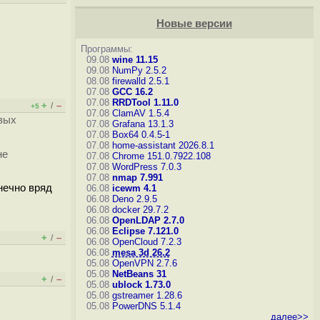
Новые версии
Программы:
09.08
wine 11.15
09.08
NumPy 2.5.2
08.08
firewalld 2.5.1
07.08
GCC 16.2
07.08
RRDTool 1.11.0
+
–
/
+5
07.08
ClamAV 1.5.4
овых
07.08
Grafana 13.1.3
07.08
Box64 0.4.5-1
07.08
home-assistant 2026.8.1
не
07.08
Chrome 151.0.7922.108
07.08
WordPress 7.0.3
07.08
nmap 7.991
онечно вряд
06.08
icewm 4.1
06.08
Deno 2.9.5
06.08
docker 29.7.2
06.08
OpenLDAP 2.7.0
06.08
Eclipse 7.121.0
+
–
/
06.08
OpenCloud 7.2.3
06.08
mesa 3d 26.2
05.08
OpenVPN 2.7.6
05.08
NetBeans 31
+
–
/
05.08
ublock 1.73.0
05.08
gstreamer 1.28.6
05.08
PowerDNS 5.1.4
далее>>