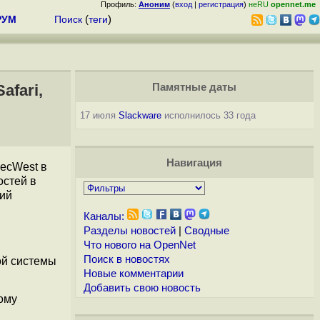
Профиль:
Аноним
(
вход
|
регистрация
)
неRU
opennet.me
РУМ
Поиск
(
теги
)
afari,
Памятные даты
17 июля
Slackware
исполнилось 33 года
Навигация
ecWest в
остей в
щий
Каналы:
Разделы новостей
|
Сводные
Что нового на OpenNet
Поиск в новостях
вой системы
Новые комментарии
Добавить свою новость
ому