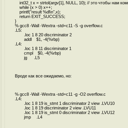
int32_t x = strtol(argv[1], NULL, 10); // это чтобы нам 
while (x > 0) x++;
printf("result %dl\n",x);
return EXIT_SUCCESS;
}
% gcc8 -Wall -Wextra -std=c11 -S -g overflow.c
.L5:
.loc 1 8 20 discriminator 2
addl $1, -4(%rbp)
.L4:
.loc 1 8 11 discriminator 1
cmpl $0, -4(%rbp)
jg .L5
Вроде как все ожидаемо, но:
% gcc8 -Wall -Wextra -std=c11 -g -O2 overflow.c
.L4:
.loc 1 8 19 is_stmt 1 discriminator 2 view .LVU10
.loc 1 8 19 discriminator 2 view .LVU11
.loc 1 8 19 is_stmt 0 discriminator 2 view .LVU12
jmp .L4