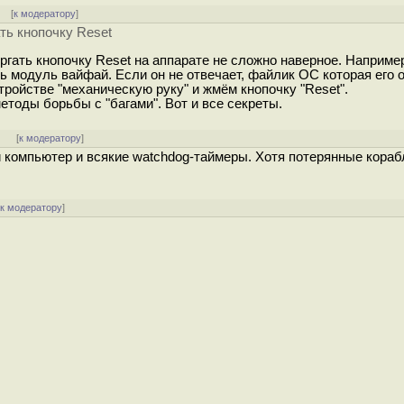
]
[
к модератору
]
ть кнопочку Reset
ергать кнопочку Reset на аппарате не сложно наверное. Наприме
ь модуль вайфай. Если он не отвечает, файлик ОС которая его
ройстве "механическую руку" и жмём кнопочку "Reset".
етоды борьбы с "багами". Вот и все секреты.
]
[
к модератору
]
й компьютер и всякие watchdog-таймеры. Хотя потерянные кора
[
к модератору
]