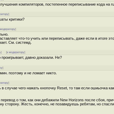
улучшения компиляторов, постепенное переписывание кода на ru
ратору
]
ушаты критики?
 модератору
]
льно.
аставляет что-то учить или переписывать, даже если в итоге эт
ает. См. системд.
ь
]
[
к модератору
]
 проигрывает, давно доказали. Не?
ру
]
дмин. поэтому и не ломает никто.
ратору
]
 в случае чего нажать кнопочку Reset, то там если ошиьочка как
 перевод о том, как они дебажили New Horizons после сбоя, при
одну сторону. Жесть, конечно, не позавидуешь ребятам, но спасл