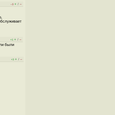
+
–
/
–3
р,
 обслуживает
+
–
/
+1
бли были
+
–
/
+3