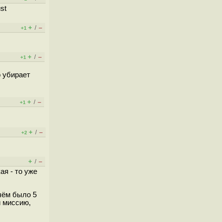
st
+
–
/
+1
+
–
/
+1
о убирает
+
–
/
+1
+
–
/
+2
+
–
/
ая - то уже
чём было 5
и миссию,