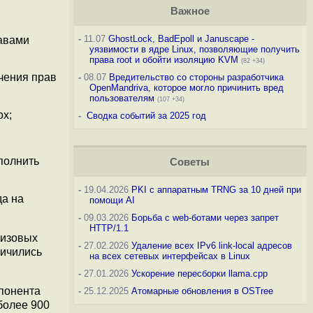
Важное
-
11.07
GhostLock, BadEpoll и Januscape -
равами
уязвимости в ядре Linux, позволяющие получить
права root и обойти изоляцию KVM
(82 +34)
учения прав
-
08.07
Вредительство со стороны разработчика
OpenMandriva, которое могло причинить вред
пользователям
(107 +34)
ox;
-
Сводка событий за 2025 год
ыполнить
Советы
-
19.04.2026
PKI с аппаратным TRNG за 10 дней при
да на
помощи AI
-
09.03.2026
Борьба с web-ботами через запрет
HTTP/1.1
ризовых
-
27.02.2026
Удаление всех IPv6 link-local адресов
ничились
на всех сетевых интерфейсах в Linux
-
27.01.2026
Ускорение пересборки llama.cpp
понента
-
25.12.2025
Атомарные обновления в OSTree
олее 900