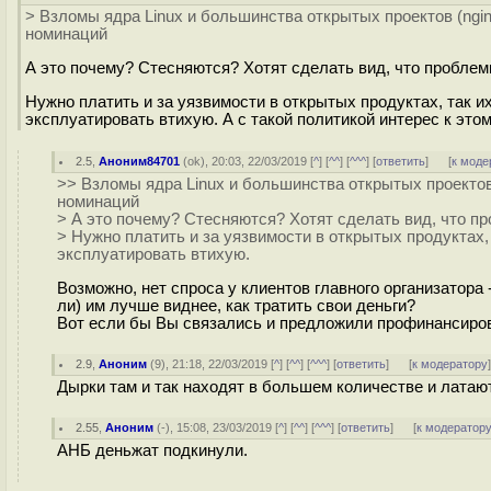
> Взломы ядра Linux и большинства открытых проектов (ngin
номинаций
А это почему? Стесняются? Хотят сделать вид, что проблем
Нужно платить и за уязвимости в открытых продуктах, так их
эксплуатировать втихую. А с такой политикой интерес к этом
2.5
,
Аноним84701
(
ok
), 20:03, 22/03/2019 [
^
] [
^^
] [
^^^
] [
ответить
]
[
к моде
>> Взломы ядра Linux и большинства открытых проектов 
номинаций
> А это почему? Стесняются? Хотят сделать вид, что п
> Нужно платить и за уязвимости в открытых продуктах, 
эксплуатировать втихую.
Возможно, нет спроса у клиентов главного организатора 
ли) им лучше виднее, как тратить свои деньги?
Вот если бы Вы связались и предложили профинансиров
2.9
,
Аноним
(
9
), 21:18, 22/03/2019 [
^
] [
^^
] [
^^^
] [
ответить
]
[
к модератору
Дырки там и так находят в большем количестве и латаю
2.55
,
Аноним
(
-
), 15:08, 23/03/2019 [
^
] [
^^
] [
^^^
] [
ответить
]
[
к модератор
АНБ деньжат подкинули.