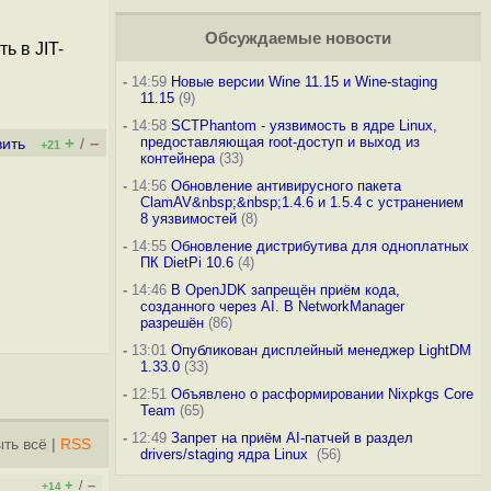
Обсуждаемые новости
ь в JIT-
-
14:59
Новые версии Wine 11.15 и Wine-staging
11.15
(9)
-
14:58
SCTPhantom - уязвимость в ядре Linux,
+
–
предоставляющая root-доступ и выход из
вить
/
+21
контейнера
(33)
-
14:56
Обновление антивирусного пакета
ClamAV&nbsp;&nbsp;1.4.6 и 1.5.4 с устранением
8 уязвимостей
(8)
-
14:55
Обновление дистрибутива для одноплатных
ПК DietPi 10.6
(4)
-
14:46
В OpenJDK запрещён приём кода,
созданного через AI. В NetworkManager
разрешён
(86)
-
13:01
Опубликован дисплейный менеджер LightDM
1.33.0
(33)
-
12:51
Объявлено о расформировании Nixpkgs Core
Team
(65)
-
12:49
Запрет на приём AI-патчей в раздел
ть всё
|
RSS
drivers/staging ядра Linux
(56)
+
–
/
+14