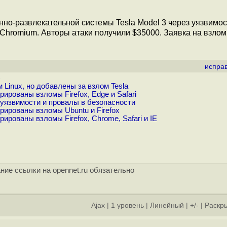
-развлекательной системы Tesla Model 3 через уязвимост
Chromium. Авторы атаки получили $35000. Заявка на взлом
испра
)
Linux, но добавлены за взлом Tesla
рованы взломы Firefox, Edge и Safari
уязвимости и провалы в безопасности
ированы взломы Ubuntu и Firefox
ованы взломы Firefox, Chrome, Safari и IE
ние ссылки на opennet.ru обязательно
Ajax
|
1 уровень
|
Линейный
|
+/-
|
Раскры