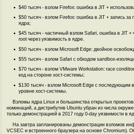
$40 тысяч - взлом Firefox: ошибка в JIT + использ
$50 тысяч - взлом Firefox: ошибка в JIT + запись
ядра;
$45 тысяч - частичный взлом Safari, ошибка в JIT
root через уязвимость в ядре.
$50 тысяч - взлом Microsoft Edge: двойное освобо
$55 тысяч - взлом Safari с обходом sandbox-изоляц
$70 тысяч - взлом VMware Workstation: race condit
код на стороне хост-системы;
$130 тысяч - взлом Microsoft Edge с последующим
уровне хост-системы.
Взломы ядра Linux и большинства открытых проектов 
номинаций, а дистрибутив Ubuntu убран из числа окруж
только демонстрацией в 2017 году 0-day уязвимости в яд
На завтра запланированы демонстрации взломов инф
VCSEC и встроенного браузера на основе Chromium). О