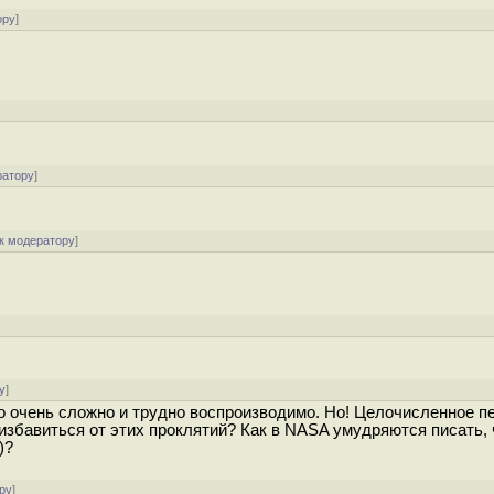
ору
]
ратору
]
к модератору
]
]
у
]
 это очень сложно и трудно воспроизводимо. Но! Целочисленное п
збавиться от этих проклятий? Как в NASA умудряются писать, 
)?
ру
]