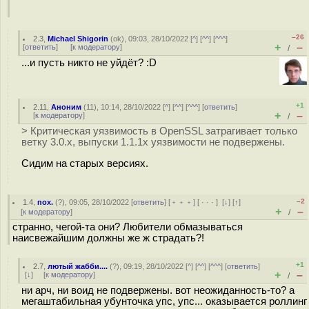
–26
2.3
,
Michael Shigorin
(
ok
), 09:03, 28/10/2022 [
^
] [
^^
] [
^^^
]
+
–
[
ответить
]
[
к модератору
]
/
...и пусть никто не уйдёт? :D
+1
2.11
,
Аноним
(
11
), 10:14, 28/10/2022 [
^
] [
^^
] [
^^^
] [
ответить
]
+
–
[
к модератору
]
/
> Критическая уязвимость в OpenSSL затрагивает только
ветку 3.0.x, выпуски 1.1.1x уязвимости не подвержены.
Сидим на старых версиях.
–2
1.4
,
пох.
(
?
), 09:05, 28/10/2022 [
ответить
] [
﹢﹢﹢
] [
· · ·
]
[
↓
] [
↑
]
+
–
[
к модератору
]
/
странно, чегой-та они? Любители обмазываться
наисвежайшим должны же ж страдать?!
+1
2.7
,
лютый жабби....
(
?
), 09:19, 28/10/2022 [
^
] [
^^
] [
^^^
] [
ответить
]
+
–
[
↓
] [
к модератору
]
/
ни арч, ни воид не подвержены. вот неожиданность-то? а
мегаштабильная убунточка упс, упс... оказывается роллинг