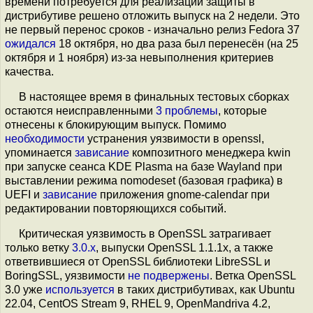
времени потребуется для реализации защиты в
дистрибутиве решено отложить выпуск на 2 недели. Это
не первый перенос сроков - изначально релиз Fedora 37
ожидался
18 октября, но два раза был перенесён (на 25
октября и 1 ноября) из-за невыполнения критериев
качества.
В настоящее время в финальных тестовых сборках
остаются неисправленными
3 проблемы
, которые
отнесены к блокирующим выпуск. Помимо
необходимости
устранения уязвимости в openssl,
упоминается
зависание
композитного менеджера kwin
при запуске сеанса KDE Plasma на базе Wayland при
выставлении режима nomodeset (базовая графика) в
UEFI и
зависание
приложения gnome-calendar при
редактировании повторяющихся событий.
Критическая уязвимость в OpenSSL затрагивает
только ветку
3.0.x
, выпуски OpenSSL 1.1.1x, а также
ответвившиеся от OpenSSL библиотеки LibreSSL и
BoringSSL, уязвимости
не подвержены
. Ветка OpenSSL
3.0 уже
используется
в таких дистрибутивах, как Ubuntu
22.04, CentOS Stream 9, RHEL 9, OpenMandriva 4.2,