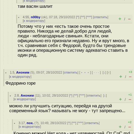
[
к модератору
]
там васян шалит
4.55
,
n00by
(
ok
), 07:18, 29/10/2022 [
^
] [
^^
] [
^^^
] [
ответить
]
+
–
/
[
к модератору
]
Потому что у них «есть такое очень простое
правило. Никогда не делай добро для людей,
люди - неблагодарные свиньи». Кстати, они
официально его признали недавно. Ну и врут много, в
т.ч. сравнивая себя с Федорой, будто бы трендовые
иконки и операционную систему адекватно ставить в
один ряд.
+3
1.5
,
Аноним
(
5
), 09:07, 28/10/2022 [
ответить
] [
﹢﹢﹢
] [
· · ·
]
[
↓
] [
↑
]
+
–
[
к модератору
]
/
Федорино горе
+1
2.8
,
Аноним
(
11
), 10:02, 28/10/2022 [
^
] [
^^
] [
^^^
] [
ответить
]
[
↓
]
+
–
[
к модератору
]
/
можно ли улучшить ситуацию, перейдя на другой
современный язык? называть не могу - тут запрещено...
+2
3.17
,
пох.
(
?
), 10:49, 28/10/2022 [
^
] [
^^
] [
^^^
] [
ответить
]
+
–
[
к модератору
]
/
Конечно можно! Нет кода - нет уязвимостей. От CoC.md