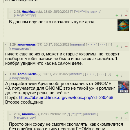
–1
2.28
,
НяшМяш
(
ok
), 13:00, 28/10/2022 [
^
] [
^^
] [
^^^
] [
ответить
]
+
–
[
к модератору
]
/
В данном случае это оказалось хуже арча.
1.29
,
anonymous
(
??
), 13:17, 28/10/2022 [
ответить
] [
﹢﹢﹢
] [
· · ·
]
[
↑
]
+
–
/
[
к модератору
]
ничего еще не ясно, может и старые уязвимы, но говорят
наоборот чтобы паники не было и попыток эксплойта. 1
ноября увидим что как на самом деле.
1.30
,
Aaron Grella
(
?
), 13:31, 28/10/2022 [
ответить
] [
﹢﹢﹢
] [
· · ·
]
[
↓
]
+
–
/
[
к модератору
]
А разработчики Арча вообще отказались от GNOME
43, получается для GNOME это не такой уж и роллинг,
да, есть другие репы, но всё же.
Пруф:
https://bbs.archlinux.org/viewtopic.php?id=280468
Второе сообщение
+2
2.36
,
Аноним
(
-
), 15:38, 28/10/2022 [
^
] [
^^
] [
^^^
] [
ответить
]
+
–
[
к модератору
]
/
Просто они сходу не смогли скопилять, как скомпилится
без ошибок тогда и кинут свежак ГНОМа с репу.