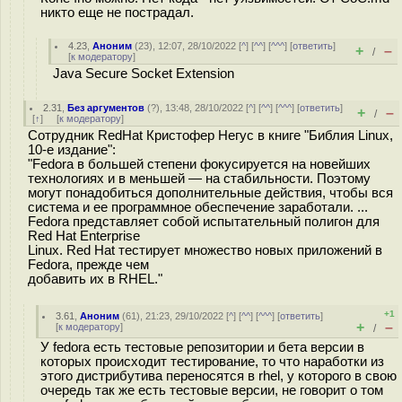
никто еще не пострадал.
4.23
,
Аноним
(
23
), 12:07, 28/10/2022 [
^
] [
^^
] [
^^^
] [
ответить
]
+
–
/
[
к модератору
]
Java Secure Socket Extension
2.31
,
Без аргументов
(
?
), 13:48, 28/10/2022 [
^
] [
^^
] [
^^^
] [
ответить
]
+
–
/
[
↑
] [
к модератору
]
Сотрудник RedHat Кристофер Негус в книге "Библия Linux,
10-е издание":
"Fedora в большей степени фокусируется на новейших
технологиях и в меньшей — на стабильности. Поэтому
могут понадобиться дополнительные действия, чтобы вся
система и ее программное обеспечение заработали. ...
Fedora представляет собой испытательный полигон для
Red Hat Enterprise
Linux. Red Hat тестирует множество новых приложений в
Fedora, прежде чем
добавить их в RHEL."
+1
3.61
,
Аноним
(
61
), 21:23, 29/10/2022 [
^
] [
^^
] [
^^^
] [
ответить
]
+
–
[
к модератору
]
/
У fedora есть тестовые репозитории и бета версии в
которых происходит тестирование, то что наработки из
этого дистрибутива переносятся в rhel, у которого в свою
очередь так же есть тестовые версии, не говорит о том