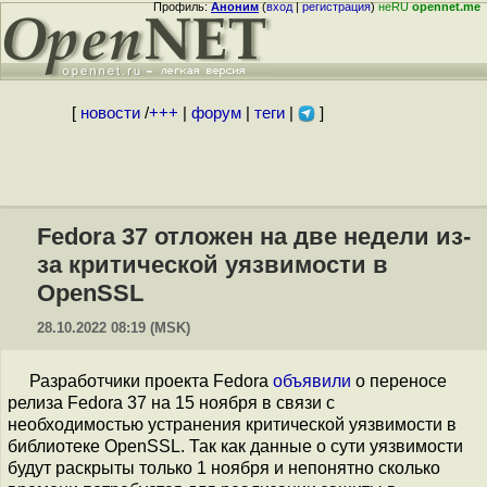
Профиль:
Аноним
(
вход
|
регистрация
)
неRU
opennet.me
[
новости
/
+++
|
форум
|
теги
|
]
Fedora 37 отложен на две недели из-
за критической уязвимости в
OpenSSL
28.10.2022 08:19 (MSK)
Разработчики проекта Fedora
объявили
о переносе
релиза Fedora 37 на 15 ноября в связи с
необходимостью устранения критической уязвимости в
библиотеке OpenSSL. Так как данные о сути уязвимости
будут раскрыты только 1 ноября и непонятно сколько