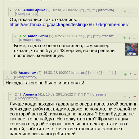
2.46
,
Анонимушка
(
?
), 18:30, 28/10/2022 [
^
] [
^^
] [
^^^
] [
ответить
]
+
–
/
[
к модератору
]
Ой, отказались так отказались...
https://archlinux.org/packages/testing/x86_64/gnome-shell/
3.72
,
Aaron Grella
(
?
), 02:28, 09/11/2022 [
^
] [
^^
] [
^^^
] [
ответить
]
+
–
/
[
к модератору
]
Боже, тогда не было обновлено, сам мейнер
сказал, что не будет 43 версии, но они решили
проблемы компиляции.
1.40
,
Ананоним
(
?
), 16:33, 28/10/2022 [
ответить
] [
﹢﹢﹢
] [
· · ·
]
[
↓
]
+
–
/
[
↑
] [
к модератору
]
Никогда такого не было, и вот опять!
2.41
,
Аноним
(
41
), 16:59, 28/10/2022 [
^
] [
^^
] [
^^^
] [
ответить
]
+
–
/
[
к модератору
]
Лучше когда находят (довольно оперативно, в мой роллинг-
релиз дистрибутив, видимо, даже не попало, ни с одной ни
со второй веткой), или когда не находят? Если будешь не
как все, то не найдут. Но толку от этого? Фрагментация
конечно с одной стороны уменьшает вектор атаки, но с
другой, заботиться о качестве становится сложнее с
падением числа потребителей.