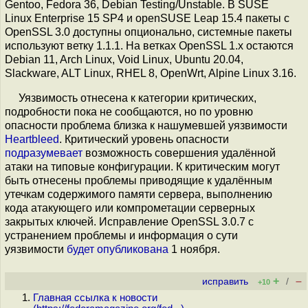
Gentoo, Fedora 36, Debian Testing/Unstable. В SUSE
Linux Enterprise 15 SP4 и openSUSE Leap 15.4 пакеты с
OpenSSL 3.0 доступны опционально, системные пакеты
используют ветку 1.1.1. На ветках OpenSSL 1.x остаются
Debian 11, Arch Linux, Void Linux, Ubuntu 20.04,
Slackware, ALT Linux, RHEL 8, OpenWrt, Alpine Linux 3.16.
Уязвимость отнесена к категории критических,
подробности пока не сообщаются, но по уровню
опасности проблема близка к нашумевшей уязвимости
Heartbleed
. Критический уровень опасности
подразумевает
возможность совершения удалённой
атаки на типовые конфигурации. К критическим могут
быть отнесены проблемы приводящие к удалённым
утечкам содержимого памяти сервера, выполнению
кода атакующего или компрометации серверных
закрытых ключей. Исправление OpenSSL 3.0.7 с
устранением проблемы и информация о сути
уязвимости
будет опубликована
1 ноября.
+
–
исправить
/
+10
Главная ссылка к новости