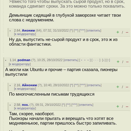
>Вместо того чтобы выпускать сырой продукт, но в срок,
команда сдвигает сроки. За это можно только похвалить.
Демьянщик сидящий в глубукой заморозке читает твои
слова с недоумением.
2.64
,
Аноним
(
64
), 07:32, 31/10/2022 [
^
] [
^^
] [
^^^
] [
ответить
]
+
–
/
[
к модератору
]
Ну да, выпустить не-сырой продукт и в срок, это ж из
области фантастики.
1.14
,
podman
(
?
), 10:25, 28/10/2022 [
ответить
] [
﹢﹢﹢
] [
· · ·
]
[
↓
] [
↑
]
+
–
/
[
к модератору
]
А могли как Ubuntu и прочие – партия сказала, пионеры
выпустили
2.16
,
Айноним
(
?
), 10:40, 28/10/2022 [
^
] [
^^
] [
^^^
] [
ответить
]
+
–
/
[
к модератору
]
По многочисленным письмам трудящихся
2.58
,
пох.
(
?
), 09:31, 29/10/2022 [
^
] [
^^
] [
^^^
] [
ответить
]
+
–
/
[
к модератору
]
Там, скорее, наоборот.
Пыонэры начали прыгать и верещать что хотят все
моднявенькое, партии пришлось быстро запиливать.