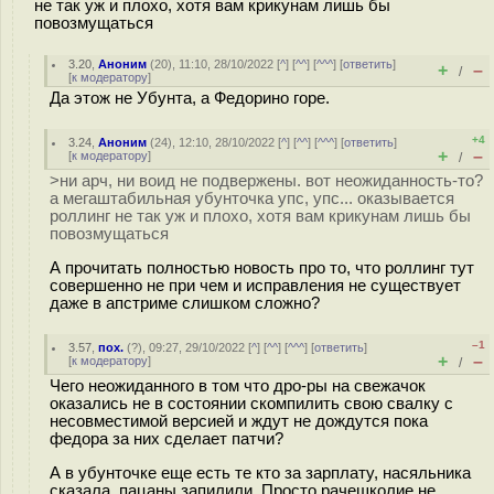
не так уж и плохо, хотя вам крикунам лишь бы
повозмущаться
3.20
,
Аноним
(
20
), 11:10, 28/10/2022 [
^
] [
^^
] [
^^^
] [
ответить
]
+
–
/
[
к модератору
]
Да этож не Убунта, а Федорино горе.
+4
3.24
,
Аноним
(
24
), 12:10, 28/10/2022 [
^
] [
^^
] [
^^^
] [
ответить
]
+
–
[
к модератору
]
/
>ни арч, ни воид не подвержены. вот неожиданность-то?
а мегаштабильная убунточка упс, упс... оказывается
роллинг не так уж и плохо, хотя вам крикунам лишь бы
повозмущаться
А прочитать полностью новость про то, что роллинг тут
совершенно не при чем и исправления не существует
даже в апстриме слишком сложно?
–1
3.57
,
пох.
(
?
), 09:27, 29/10/2022 [
^
] [
^^
] [
^^^
] [
ответить
]
+
–
[
к модератору
]
/
Чего неожиданного в том что дро-ры на свежачок
оказались не в состоянии скомпилить свою свалку с
несовместимой версией и ждут не дождутся пока
федора за них сделает патчи?
А в убунточке еще есть те кто за зарплату, насяльника
сказала, пацаны запилили. Просто рачешколие не