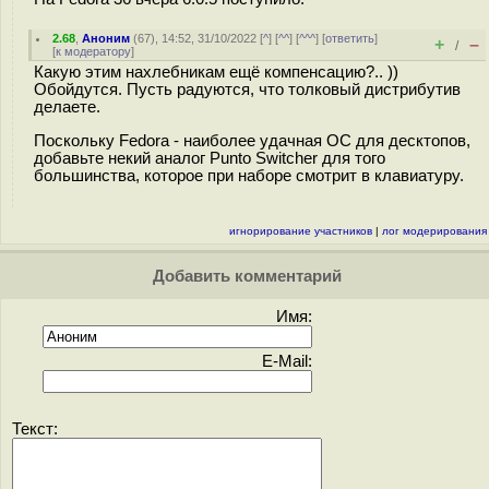
2.68
,
Аноним
(
67
), 14:52, 31/10/2022 [
^
] [
^^
] [
^^^
] [
ответить
]
+
–
/
[
к модератору
]
Какую этим нахлебникам ещё компенсацию?.. ))
Обойдутся. Пусть радуются, что толковый дистрибутив
делаете.
Поскольку Fedora - наиболее удачная ОС для десктопов,
добавьте некий аналог Punto Switcher для того
большинства, которое при наборе смотрит в клавиатуру.
игнорирование участников
|
лог модерирования
Добавить комментарий
Имя:
E-Mail:
Текст: