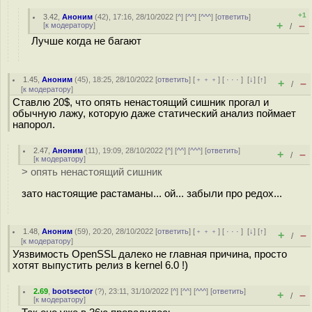
+1
3.42
,
Аноним
(
42
), 17:16, 28/10/2022 [
^
] [
^^
] [
^^^
] [
ответить
]
+
–
[
к модератору
]
/
Лучше когда не багают
1.45
,
Аноним
(
45
), 18:25, 28/10/2022 [
ответить
] [
﹢﹢﹢
] [
· · ·
]
[
↓
] [
↑
]
+
–
/
[
к модератору
]
Ставлю 20$, что опять ненастоящий сишник прогал и
обычную лажу, которую даже статический анализ поймает
напорол.
2.47
,
Аноним
(
11
), 19:09, 28/10/2022 [
^
] [
^^
] [
^^^
] [
ответить
]
+
–
/
[
к модератору
]
> опять ненастоящий сишник
зато настоящие растаманы... ой... забыли про редох...
1.48
,
Аноним
(
59
), 20:20, 28/10/2022 [
ответить
] [
﹢﹢﹢
] [
· · ·
]
[
↓
] [
↑
]
+
–
/
[
к модератору
]
Уязвимость OpenSSL далеко не главная причина, просто
хотят выпустить релиз в kernel 6.0 !)
2.69
,
bootsector
(
?
), 23:11, 31/10/2022 [
^
] [
^^
] [
^^^
] [
ответить
]
+
–
/
[
к модератору
]