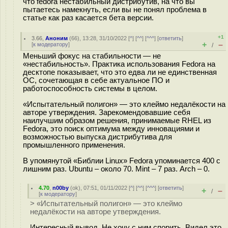
что fedora нестабильный дистрибутив, на что вы
пытаетесь намекнуть, если вы не понял проблема в
статье как раз касается бета версии.
+1
3.66
,
Аноним
(
66
), 13:28, 31/10/2022 [
^
] [
^^
] [
^^^
] [
ответить
]
+
–
[
к модератору
]
/
Меньший фокус на стабильности — не
«нестабильность». Практика использования Fedora на
десктопе показывает, что это едва ли не единственная
ОС, сочетающая в себе актуальное ПО и
работоспособность системы в целом.
«Испытательный полигон» — это клеймо недалёкости на
авторе утверждения. Зарекомендовавшие себя
наилучшим образом решения, принимаемые RHEL из
Fedora, это поиск оптимума между инновациями и
возможностью выпуска дистрибутива для
промышленного применения.
В упомянутой «Библии Linux» Fedora упоминается 400 с
лишним раз. Ubuntu – около 70. Mint – 7 раз. Arch – 0.
4.70
,
n00by
(
ok
), 07:51, 01/11/2022 [
^
] [
^^
] [
^^^
] [
ответить
]
+
–
/
[
к модератору
]
> «Испытательный полигон» — это клеймо
недалёкости на авторе утверждения.
Интересный вывод. Не хочу с ним спорить. Видел это