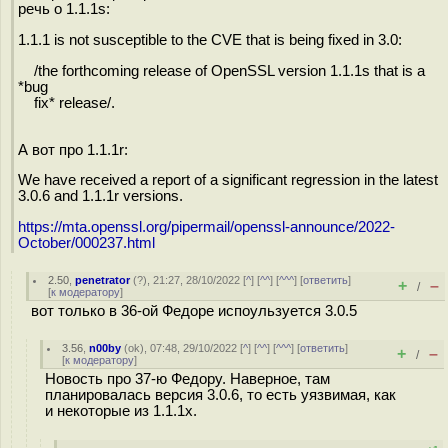
речь о 1.1.1s:
1.1.1 is not susceptible to the CVE that is being fixed in 3.0:
/the forthcoming release of OpenSSL version 1.1.1s that is a
*bug
fix* release/.
А вот про 1.1.1r:
We have received a report of a significant regression in the latest
3.0.6 and 1.1.1r versions.
https://mta.openssl.org/pipermail/openssl-announce/2022-
October/000237.html
2.50
,
penetrator
(
?
), 21:27, 28/10/2022 [
^
] [
^^
] [
^^^
] [
ответить
]
+
–
/
[
к модератору
]
вот только в 36-ой Федоре испоульзуется 3.0.5
3.56
,
n00by
(
ok
), 07:48, 29/10/2022 [
^
] [
^^
] [
^^^
] [
ответить
]
+
–
/
[
к модератору
]
Новость про 37-ю Федору. Наверное, там
планировалась версия 3.0.6, то есть уязвимая, как
и некоторые из 1.1.1x.