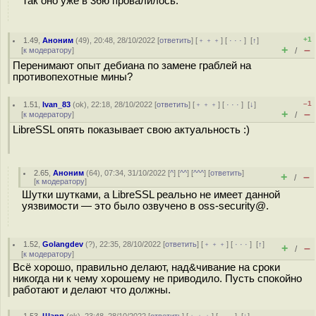
Так оно уже в 36ю провалилось.
+1
1.49
,
Аноним
(
49
), 20:48, 28/10/2022 [
ответить
] [
﹢﹢﹢
] [
· · ·
]
[
↑
]
+
–
[
к модератору
]
/
Перенимают опыт дебиана по замене граблей на
противопехотные мины?
–1
1.51
,
Ivan_83
(
ok
), 22:18, 28/10/2022 [
ответить
] [
﹢﹢﹢
] [
· · ·
]
[
↓
]
+
–
[
к модератору
]
/
LibreSSL опять показывает свою актуальность :)
2.65
,
Аноним
(
64
), 07:34, 31/10/2022 [
^
] [
^^
] [
^^^
] [
ответить
]
+
–
/
[
к модератору
]
Шутки шутками, а LibreSSL реально не имеет данной
уязвимости — это было озвучено в oss-security@.
1.52
,
Golangdev
(
?
), 22:35, 28/10/2022 [
ответить
] [
﹢﹢﹢
] [
· · ·
]
[
↑
]
+
–
/
[
к модератору
]
Всё хорошо, правильно делают, над&чивание на сроки
никогда ни к чему хорошему не приводило. Пусть спокойно
работают и делают что должны.