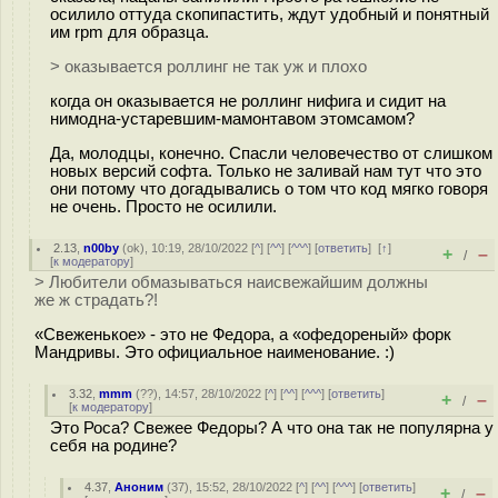
осилило оттуда скопипастить, ждут удобный и понятный
им rpm для образца.
> оказывается роллинг не так уж и плохо
когда он оказывается не роллинг нифига и сидит на
нимодна-устаревшим-мамонтавом этомсамом?
Да, молодцы, конечно. Спасли человечество от слишком
новых версий софта. Только не заливай нам тут что это
они потому что догадывались о том что код мягко говоря
не очень. Просто не осилили.
2.13
,
n00by
(
ok
), 10:19, 28/10/2022 [
^
] [
^^
] [
^^^
] [
ответить
]
[
↑
]
+
–
/
[
к модератору
]
> Любители обмазываться наисвежайшим должны
же ж страдать?!
«Свеженькое» - это не Федора, а «офедореный» форк
Мандривы. Это официальное наименование. :)
3.32
,
mmm
(
??
), 14:57, 28/10/2022 [
^
] [
^^
] [
^^^
] [
ответить
]
+
–
/
[
к модератору
]
Это Роса? Свежее Федоры? А что она так не популярна у
себя на родине?
4.37
,
Аноним
(
37
), 15:52, 28/10/2022 [
^
] [
^^
] [
^^^
] [
ответить
]
+
–
/