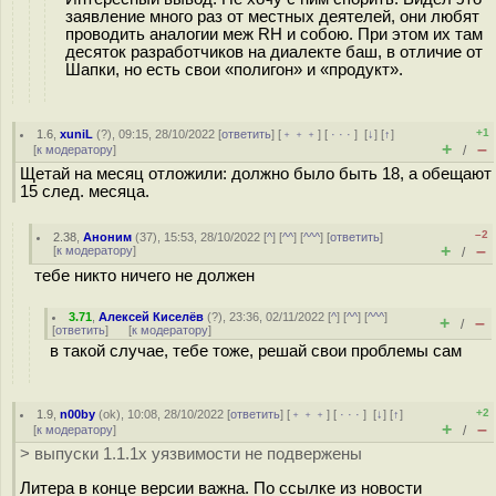
заявление много раз от местных деятелей, они любят
проводить аналогии меж RH и собою. При этом их там
десяток разработчиков на диалекте баш, в отличие от
Шапки, но есть свои «полигон» и «продукт».
+1
1.6
,
xuniL
(
?
), 09:15, 28/10/2022 [
ответить
] [
﹢﹢﹢
] [
· · ·
]
[
↓
] [
↑
]
+
–
[
к модератору
]
/
Щетай на месяц отложили: должно было быть 18, а обещают
15 след. месяца.
–2
2.38
,
Аноним
(
37
), 15:53, 28/10/2022 [
^
] [
^^
] [
^^^
] [
ответить
]
+
–
[
к модератору
]
/
тебе никто ничего не должен
3.71
,
Алексей Киселёв
(
?
), 23:36, 02/11/2022 [
^
] [
^^
] [
^^^
]
+
–
/
[
ответить
]
[
к модератору
]
в такой случае, тебе тоже, решай свои проблемы сам
+2
1.9
,
n00by
(
ok
), 10:08, 28/10/2022 [
ответить
] [
﹢﹢﹢
] [
· · ·
]
[
↓
] [
↑
]
+
–
[
к модератору
]
/
> выпуски 1.1.1x уязвимости не подвержены
Литера в конце версии важна. По ссылке из новости