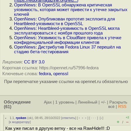
(
https://fedoramagazine.org/fed...
)
OpenNews: В OpenSSL обнаружена критическая
уязвимость, которая может привести к утечке закрытых
ключей
OpenNews: Опубликован прототип эксплоита для
Heartbleed-уязвимости в OpenSSL
OpenNews: Heartbleed-уязвимость в OpenSSL могла
эксплуатироваться с ноября прошлого года
OpenNews: Уязвимость в Cloudflare привела к утечке
конфиденциальной информации клиентов
OpenNews: Дистрибутив Fedora Linux 37 перешёл на
стадию бета-тестирования
Лицензия:
CC BY 3.0
Короткая ссылка: https://opennet.ru/57996-fedora
Ключевые слова:
fedora
,
openssl
При перепечатке указание ссылки на opennet.ru обязательно
Обсуждение
Ajax
|
1 уровень
|
Линейный
|
+/-
|
Раскрыть
(61)
всё
|
RSS
+2
1.1
,
ryoken
(
ok
), 08:45, 28/10/2022 [
ответить
] [
﹢﹢﹢
] [
· · ·
]
[
↓
]
+
–
[
к модератору
]
/
Как уже писал в другую ветку - все на RawHide!!! :D