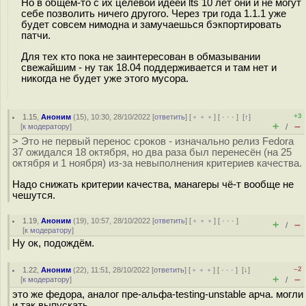
Но в общем-то с их целевой идеей lts 10 лет они и не могут
себе позволить ничего другого. Через три года 1.1.1 уже
будет совсем нимодна и замучаешься бэкпортировать
патчи.
Для тех кто пока не заинтересован в обмазывании
свежайшим - ну так 18.04 поддерживается и там нет и
никогда не будет уже этого мусора.
+3
1.15
,
Аноним
(
15
), 10:30, 28/10/2022 [
ответить
] [
﹢﹢﹢
] [
· · ·
]
[
↑
]
+
–
[
к модератору
]
/
> Это не первый перенос сроков - изначально релиз Fedora
37 ожидался 18 октября, но два раза был перенесён (на 25
октября и 1 ноября) из-за невыполнения критериев качества.
Надо снижать критерии качества, манагеры чё-т вообще не
чешутся.
1.19
,
Аноним
(
19
), 10:57, 28/10/2022 [
ответить
] [
﹢﹢﹢
] [
· · ·
]
+
–
/
[
к модератору
]
Ну ок, подождём.
–2
1.22
,
Аноним
(
22
), 11:51, 28/10/2022 [
ответить
] [
﹢﹢﹢
] [
· · ·
]
[
↓
]
+
–
[
к модератору
]
/
это же федора, аналог пре-альфа-testing-unstable арча. могли
и так выпускать