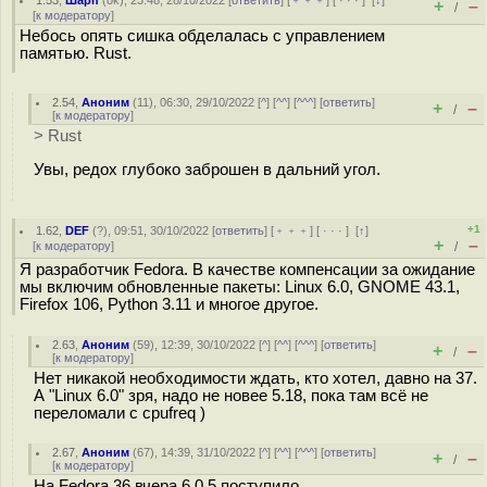
1.53
,
Шарп
(
ok
), 23:48, 28/10/2022 [
ответить
] [
﹢﹢﹢
] [
· · ·
]
[
↓
]
+
–
/
[
к модератору
]
Небось опять сишка обделалась с управлением
памятью. Rust.
2.54
,
Аноним
(
11
), 06:30, 29/10/2022 [
^
] [
^^
] [
^^^
] [
ответить
]
+
–
/
[
к модератору
]
> Rust
Увы, редох глубоко заброшен в дальний угол.
+1
1.62
,
DEF
(
?
), 09:51, 30/10/2022 [
ответить
] [
﹢﹢﹢
] [
· · ·
]
[
↑
]
+
–
[
к модератору
]
/
Я разработчик Fedora. В качестве компенсации за ожидание
мы включим обновленные пакеты: Linux 6.0, GNOME 43.1,
Firefox 106, Python 3.11 и многое другое.
2.63
,
Аноним
(
59
), 12:39, 30/10/2022 [
^
] [
^^
] [
^^^
] [
ответить
]
+
–
/
[
к модератору
]
Нет никакой необходимости ждать, кто хотел, давно на 37.
А "Linux 6.0" зря, надо не новее 5.18, пока там всё не
переломали с cpufreq )
2.67
,
Аноним
(
67
), 14:39, 31/10/2022 [
^
] [
^^
] [
^^^
] [
ответить
]
+
–
/
[
к модератору
]
На Fedora 36 вчера 6.0.5 поступило.