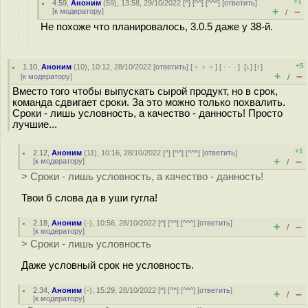
+1
4.59
,
Аноним
(
59
), 13:58, 29/10/2022 [
^
] [
^^
] [
^^^
] [
ответить
]
+
–
[
к модератору
]
/
Не похоже что планировалось, 3.0.5 даже у 38-й.
+5
1.10
,
Аноним
(
10
), 10:12, 28/10/2022 [
ответить
] [
﹢﹢﹢
] [
· · ·
]
[
↓
] [
↑
]
+
–
[
к модератору
]
/
Вместо того чтобы выпускать сырой продукт, но в срок,
команда сдвигает сроки. За это можно только похвалить.
Сроки - лишь условность, а качество - данность! Просто
лучшие...
+1
2.12
,
Аноним
(
11
), 10:16, 28/10/2022 [
^
] [
^^
] [
^^^
] [
ответить
]
+
–
[
к модератору
]
/
> Сроки - лишь условность, а качество - данность!
Твои б слова да в уши гугла!
2.18
,
Аноним
(
-
), 10:56, 28/10/2022 [
^
] [
^^
] [
^^^
] [
ответить
]
+
–
/
[
к модератору
]
> Сроки - лишь условность
Даже условный срок не условность.
2.34
,
Аноним
(
-
), 15:29, 28/10/2022 [
^
] [
^^
] [
^^^
] [
ответить
]
+
–
/
[
к модератору
]