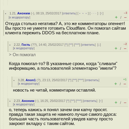
–3
1.21
,
Аноним
(
-
), 08:19, 25/02/2017 [
ответить
] [
﹢﹢﹢
] [
· · ·
]
[
↑
]
+
–
[
к модератору
]
/
Откуда столько негатива? А, это же комментаторы опеннет!
Вы просто не умеете готовить Cloudflare. Он помогал сайтам
клиента пережить DDOS на бесплатном плане.
–2
2.22
,
Гость
(
??
), 14:40, 25/02/2017 [
^
] [
^^
] [
^^^
] [
ответить
]
[
↓
]
+
–
[
к модератору
]
/
> Он помогал
Когда помогал-то? В указанные сроки, когда "сливали"
информацию, а пользователей элементарно "имели"?
+1
3.28
,
Anon1
(
?
), 23:13, 25/02/2017 [
^
] [
^^
] [
^^^
] [
ответить
]
+
–
[
к модератору
]
/
новость не читай, комментарии оставляй.
2.23
,
Аноним
(
-
), 16:25, 25/02/2017 [
^
] [
^^
] [
^^^
] [
ответить
]
[
↑
]
+
–
/
[
к модератору
]
о, теперь кажись я понял зачем они капчу просят.
правда такая защита не намного лучше самого ддоса:
большая часть пользователей увидев капчу просто
закроют вкладку с таким сайтом.