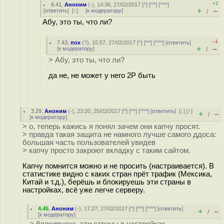
+1
6.41
,
Аноним
(
-
), 14:36, 27/02/2017 [
^
] [
^^
] [
^^^
]
+
–
[
ответить
]
[
↑
] [
к модератору
]
/
Абу, это ты, что ли?
–1
7.43
,
пох
(
?
), 15:57, 27/02/2017 [
^
] [
^^
] [
^^^
] [
ответить
]
+
–
[
к модератору
]
/
> Абу, это ты, что ли?
да не, не может у него 2P быть
3.29
,
Аноним
(
-
), 23:20, 25/02/2017 [
^
] [
^^
] [
^^^
] [
ответить
]
[
↓
] [
↑
]
+
–
/
[
к модератору
]
> о, теперь кажись я понял зачем они капчу просят.
> правда такая защита не намного лучше самого ддоса:
большая часть пользователей увидев
> капчу просто закроют вкладку с таким сайтом.
Капчу помнится можно и не просить (настраивается). В
статистике видно с каких стран прёт трафик (Мексика,
Китай и т.д.), берёшь и блокируешь эти страны в
настройках, всё уже легче серверу.
4.45
,
Аноним
(
-
), 17:27, 27/02/2017 [
^
] [
^^
] [
^^^
] [
ответить
]
+
–
/
[
к модератору
]