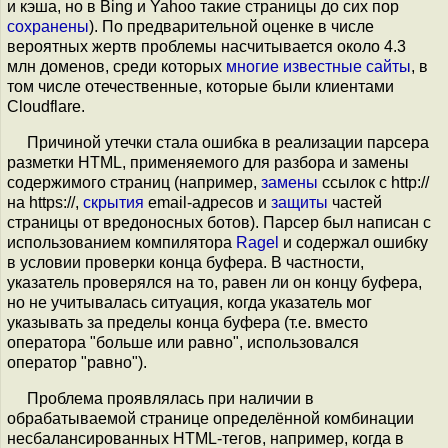
и кэша, но в Bing и Yahoo такие страницы до сих пор
сохранены
). По предварительной оценке в числе
вероятных жертв проблемы насчитывается около 4.3
млн доменов, среди которых
многие известные сайты
, в
том числе отечественные, которые были клиентами
Cloudflare.
Причиной утечки стала ошибка в реализации парсера
разметки HTML, применяемого для разбора и замены
содержимого страниц (например,
замены
ссылок с http://
на https://,
скрытия
email-адресов и
защиты
частей
страницы от вредоносных ботов). Парсер был написан с
использованием компилятора
Ragel
и содержал ошибку
в условии проверки конца буфера. В частности,
указатель проверялся на то, равен ли он концу буфера,
но не учитывалась ситуация, когда указатель мог
указывать за пределы конца буфера (т.е. вместо
оператора "больше или равно", использовался
оператор "равно").
Проблема проявлялась при наличии в
обрабатываемой странице определённой комбинации
несбалансированных HTML-тегов, например, когда в