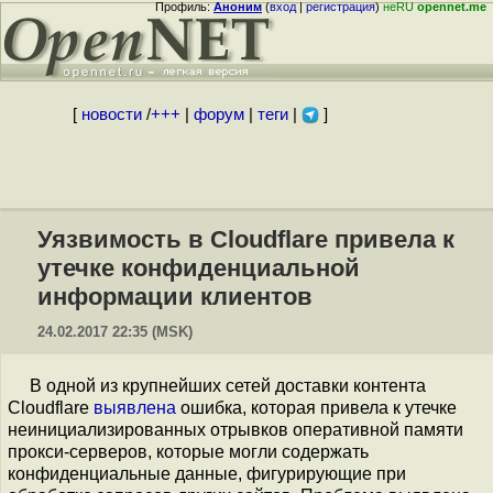
Профиль:
Аноним
(
вход
|
регистрация
)
неRU
opennet.me
[
новости
/
+++
|
форум
|
теги
|
]
Уязвимость в Cloudflare привела к
утечке конфиденциальной
информации клиентов
24.02.2017 22:35 (MSK)
В одной из крупнейших сетей доставки контента
Cloudflare
выявлена
ошибка, которая привела к утечке
неинициализированных отрывков оперативной памяти
прокси-серверов, которые могли содержать
конфиденциальные данные, фигурирующие при