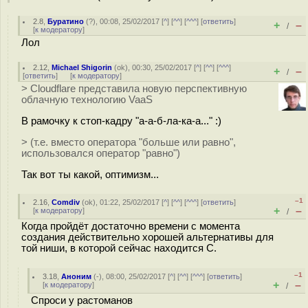
2.8
,
Буратино
(
?
), 00:08, 25/02/2017 [
^
] [
^^
] [
^^^
] [
ответить
]
+
–
/
[
к модератору
]
Лол
2.12
,
Michael Shigorin
(
ok
), 00:30, 25/02/2017 [
^
] [
^^
] [
^^^
]
+
–
/
[
ответить
]
[
к модератору
]
> Cloudflare представила новую перспективную
облачную технологию VaaS
В рамочку к стоп-кадру "а-а-б-ла-ка-а..." :)
> (т.е. вместо оператора "больше или равно",
использовался оператор "равно")
Так вот ты какой, оптимизм...
–1
2.16
,
Comdiv
(
ok
), 01:22, 25/02/2017 [
^
] [
^^
] [
^^^
] [
ответить
]
+
–
[
к модератору
]
/
Когда пройдёт достаточно времени с момента
создания действительно хорошей альтернативы для
той ниши, в которой сейчас находится C.
–1
3.18
,
Аноним
(
-
), 08:00, 25/02/2017 [
^
] [
^^
] [
^^^
] [
ответить
]
+
–
[
к модератору
]
/
Спроси у растоманов