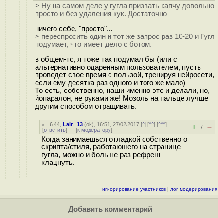
> Ну на самом деле у гугла призвать капчу довольно
просто и без удаления кук. Достаточно
ничего себе, "просто"...
> переспросить один и тот же запрос раз 10-20 и Гугл
подумает, что имеет дело с ботом.
в общем-то, я тоже так подумал бы (или с
альтернативно одаренным пользователем, пусть
проведет свое время с пользой, тренируя нейросети,
если ему десятка раз одного и того же мало)
То есть, собственно, наши именно это и делали, но,
йопаралон, не руками же! Мозоль на пальце лучше
другим способом отращивать.
6.44
,
Lain_13
(
ok
), 16:51, 27/02/2017 [
^
] [
^^
] [
^^^
]
+
–
/
[
ответить
]
[
к модератору
]
Когда занимаешься отладкой собственного
скрипта/стиля, работающего на странице
гугла, можно и больше раз рефреш
клацнуть.
игнорирование участников
|
лог модерирования
Добавить комментарий