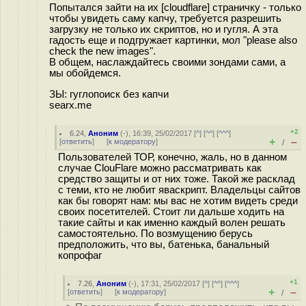
Попытался зайти на их [cloudflare] страничку - только
чтобы увидеть саму капчу, требуется разрешить
загрузку не только их скриптов, но и гугля. А эта
гадость еще и подгружает картинки, мол "please also
check the new images".
В общем, наслаждайтесь своими зондами сами, а
мы обойдемся.
ЗЫ: гуглопоиск без капчи
searx.me
+2
6.24
,
Аноним
(
-
), 16:39, 25/02/2017 [
^
] [
^^
] [
^^^
]
+
–
[
ответить
]
[
к модератору
]
/
Пользователей ТОР, конечно, жаль, но в данном
случае ClouFlare можно рассматривать как
средство защиты и от них тоже. Такой же расклад
с теми, кто не любит яваскрипт. Владельцы сайтов
как бы говорят нам: мы вас не хотим видеть среди
своих посетителей. Стоит ли дальше ходить на
такие сайты и как именно каждый волен решать
самостоятельно. По возмущению берусь
предположить, что вы, батенька, банальный
копрофаг
+1
7.26
,
Аноним
(
-
), 17:31, 25/02/2017 [
^
] [
^^
] [
^^^
]
+
–
[
ответить
]
[
к модератору
]
/