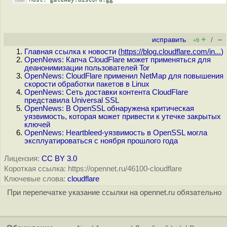
+
–
исправить
/
+9
Главная ссылка к новости (
https://blog.cloudflare.com/in...
)
OpenNews: Капча CloudFlare может применяться для
деанонимизации пользователей Tor
OpenNews: CloudFlare применил NetMap для повышения
скорости обработки пакетов в Linux
OpenNews: Сеть доставки контента CloudFlare
представила Universal SSL
OpenNews: В OpenSSL обнаружена критическая
уязвимость, которая может привести к утечке закрытых
ключей
OpenNews: Heartbleed-уязвимость в OpenSSL могла
эксплуатироваться с ноября прошлого года
Лицензия:
CC BY 3.0
Короткая ссылка: https://opennet.ru/46100-cloudflare
Ключевые слова:
cloudflare
При перепечатке указание ссылки на opennet.ru обязательно