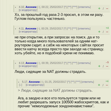
4.10
,
Аноним
(
-
), 00:22, 25/02/2017 [
^
] [
^^
] [
^^^
] [
ответить
]
+
–
/
[
к модератору
]
Хз, за прошлый год раза 2-3 просил, в этом ни разу.
Гуглом пользуюсь частенько.
+4
4.11
,
Аноним
(
-
), 00:29, 25/02/2017 [
^
] [
^^
] [
^^^
] [
ответить
]
+
–
[
к модератору
]
/
не при открытии, а при запросах на поиск. да и то
только когда много пользователей за одним нат-
роутером сидит. а сабж на некоторых сайтах просит
ввести капчу всегда просто при заходе на страницу.
хоть убейте, но я подобной хрени не понимаю.
–5
4.13
,
Аноним
(
-
), 00:39, 25/02/2017 [
^
] [
^^
] [
^^^
] [
ответить
]
+
–
[
к модератору
]
/
Люди, сидящие за NAT должны страдать.
+4
5.17
,
Аноним
(
-
), 01:25, 25/02/2017 [
^
] [
^^
] [
^^^
] [
ответить
]
+
–
[
↓
] [
к модератору
]
/
> Люди, сидящие за NAT должны страдать.
Ага, а заодно и все кто пользуется тором или не
любит разрешать запуск 100500 жабоскриптов, как и
прочие "немолодежные зондоненавистники".