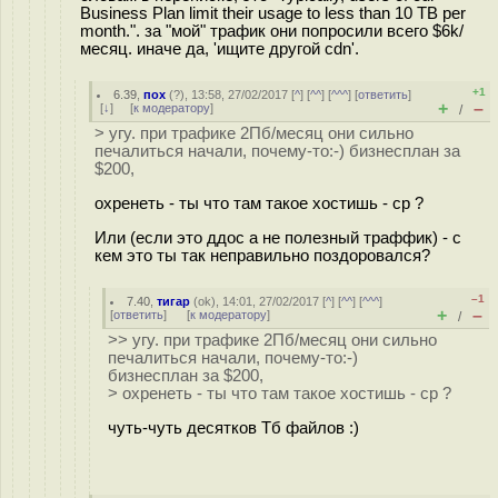
Business Plan limit their usage to less than 10 TB per
month.". за "мой" трафик они попросили всего $6k/
месяц. иначе да, 'ищите другой cdn'.
+1
6.39
,
пох
(
?
), 13:58, 27/02/2017 [
^
] [
^^
] [
^^^
] [
ответить
]
+
–
[
↓
] [
к модератору
]
/
> угу. при трафике 2Пб/месяц они сильно
печалиться начали, почему-то:-) бизнесплан за
$200,
охренеть - ты что там такое хостишь - cp ?
Или (если это ддос а не полезный траффик) - с
кем это ты так неправильно поздоровался?
–1
7.40
,
тигар
(
ok
), 14:01, 27/02/2017 [
^
] [
^^
] [
^^^
]
+
–
[
ответить
]
[
к модератору
]
/
>> угу. при трафике 2Пб/месяц они сильно
печалиться начали, почему-то:-)
бизнесплан за $200,
> охренеть - ты что там такое хостишь - cp ?
чуть-чуть десятков Тб файлов :)