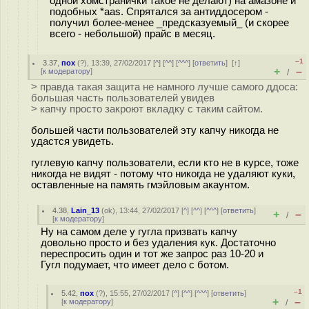
одной хомстранички такое не делают) на амазоне и
подобных *aas. Спрятался за антиддосером -
получил более-менее _предсказуемый_ (и скорее
всего - небольшой) прайс в месяц.
–1
3.37
,
пох
(
?
), 13:39, 27/02/2017 [
^
] [
^^
] [
^^^
] [
ответить
]
[
↑
]
+
–
[
к модератору
]
/
> правда такая защита не намного лучше самого ддоса:
большая часть пользователей увидев
> капчу просто закроют вкладку с таким сайтом.
большей части пользователей эту капчу никогда не
удастся увидеть.
гуглевую капчу пользователи, если кто не в курсе, тоже
никогда не видят - потому что никогда не удаляют куки,
оставленные на память гмэйловым акаунтом.
4.38
,
Lain_13
(
ok
), 13:44, 27/02/2017 [
^
] [
^^
] [
^^^
] [
ответить
]
+
–
/
[
к модератору
]
Ну на самом деле у гугла призвать капчу
довольно просто и без удаления кук. Достаточно
переспросить один и тот же запрос раз 10-20 и
Гугл подумает, что имеет дело с ботом.
–1
5.42
,
пох
(
?
), 15:55, 27/02/2017 [
^
] [
^^
] [
^^^
] [
ответить
]
+
–
[
к модератору
]
/