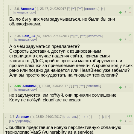
+1
2.6
,
Аноним
(
-
), 23:47, 24/02/2017 [
^
] [
^^
] [
^^^
] [
ответить
]
[
↑
]
+
–
[
к модератору
]
/
Было бы у них чем задумываться, не были бы они
облакофилами.
+1
2.34
,
Lain_13
(
ok
), 06:43, 27/02/2017 [
^
] [
^^
] [
^^^
] [
ответить
]
+
–
[
к модератору
]
/
А о чём задуматься предлагаете?
Скорость доставки, доступ к кэшированным
страницам в случае падения сайта, приемлемая
защита от ДДоС, крайне простая масштабируемость и
прочие плюшки за приемлемые деньги. А кривой код у всех
рано или поздно да найдётся или HeartBleed уже забыли?
Али вы просто покудахтать на «новые» технологии?
2.48
,
Аноним
(
-
), 10:48, 02/03/2017 [
^
] [
^^
] [
^^^
] [
ответить
]
+
–
/
[
к модератору
]
не задумуются, им по%уй, они приняли соглашение.
Кому не по%уй, cloudflare не юзают.
+21
1.7
,
Аноним
(
-
), 23:50, 24/02/2017 [
ответить
] [
﹢﹢﹢
] [
· · ·
]
[
↓
] [
↑
]
+
–
[
к модератору
]
/
Cloudflare представила новую перспективную облачную
технологию VaaS (vulnerability as a service).