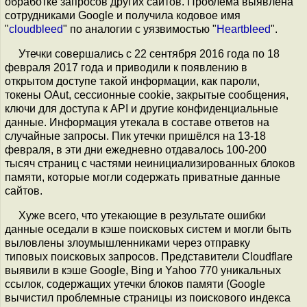
обработке запросов других сайтов. Проблема выявлена
сотрудниками Google и получила кодовое имя
"
cloudbleed
" по аналогии с уязвимостью "
Heartbleed
".
Утечки совершались с 22 сентября 2016 года по 18
февраля 2017 года и приводили к появлению в
открытом доступе такой информации, как пароли,
токены OAut, сессионные cookie, закрытые сообщения,
ключи для доступа к API и другие конфиденциальные
данные. Информация утекала в составе ответов на
случайные запросы. Пик утечки пришёлся на 13-18
февраля, в эти дни ежедневно отдавалось 100-200
тысяч страниц с частями неинициализированных блоков
памяти, которые могли содержать приватные данные
сайтов.
Хуже всего, что утекающие в результате ошибки
данные оседали в кэше поисковых систем и могли быть
выловлены злоумышленниками через отправку
типовых поисковых запросов. Представители Cloudflare
выявили в кэше Google, Bing и Yahoo 770 уникальных
ссылок, содержащих утечки блоков памяти (Google
вычистил проблемные страницы из поискового индекса