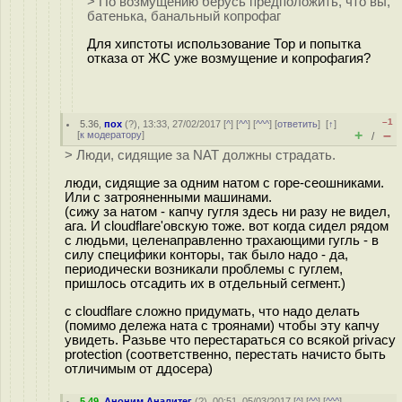
> По возмущению берусь предположить, что вы,
батенька, банальный копрофаг
Для хипстоты использование Тор и попытка
отказа от ЖС уже возмущение и копрофагия?
–1
5.36
,
пох
(
?
), 13:33, 27/02/2017 [
^
] [
^^
] [
^^^
] [
ответить
]
[
↑
]
+
–
[
к модератору
]
/
> Люди, сидящие за NAT должны страдать.
люди, сидящие за одним натом с горе-сеошниками.
Или с затрояненными машинами.
(сижу за натом - капчу гугля здесь ни разу не видел,
ага. И cloudflare'овскую тоже. вот когда сидел рядом
с людьми, целенаправленно трахающими гугль - в
силу специфики конторы, так было надо - да,
периодически возникали проблемы с гуглем,
пришлось отсадить их в отдельный сегмент.)
с cloudflare сложно придумать, что надо делать
(помимо дележа ната с троянами) чтобы эту капчу
увидеть. Разьве что перестараться со всякой privacy
protection (соответственно, перестать начисто быть
отличимым от ддосера)
5.49
,
Аноним Аналитег
(
?
), 00:51, 05/03/2017 [
^
] [
^^
] [
^^^
]