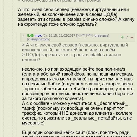
> блокируешь эти страны в настройках
А что, имея свой сервер (неважно, виртуальный или
железный, на колокейшене или в своём ЦОДе)
зарезать эти страны в iptables сильно сложно? А капчу
на фронтенде тоже сложно сделать?
5.46
,
пох
(
?
), 18:15, 28/02/2017 [
^
] [
^^
] [
^^^
] [
ответить
]
+
–
/
[
к модератору
]
> А что, имея свой сервер (неважно, виртуальный
или железный, на колокейшене или в своём
> ЦОДе) зарезать эти страны в iptables сильно
сложно?
несложно, но при входящем рейте под пол-гига/s
(сла-а-а-абенький такой ddos, по нынешним меркам,
и продолжать его могут вечно) ты при этом влетишь
на нехилые бабки (в лучшем случае, а скорее всего
- просто заблеклистят тебя без разговоров, у колло-
провайдеров нет ни мощностей ни желания бороться
за такого грошового клиента).
А с cloudflare - можно уместиться в _бесплатный_
тариф (поскольку их вообще не очень парит тот
траффик, который НЕ донесли до клиента - коллеге
счетец-то выкатили за _реальные_ петабайты, а не
мусорные)
Еще один хороший кейс- сайт (блок, понятно, ради