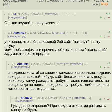
Обсуждение
Ajax
|
1 уровень
|
Линейный
|
+/-
|
Раскрыть
(44)
всё
|
RSS
+11
1.1
,
ы
(
?
), 22:50, 24/02/2017 [
ответить
] [
﹢﹢﹢
] [
· · ·
]
+
–
[
к модератору
]
/
Ой, как неудобно получилость!
+7
1.3
,
Аноним
(
-
), 23:03, 24/02/2017 [
ответить
] [
﹢﹢﹢
] [
· · ·
]
[
↓
]
+
–
[
к модератору
]
/
учитывая, что сейчас каждый 2ой сайт "натянут" на эту
штуку.
может облакофилы и прочие любители новых "технологий"
задумаются. хотя врядли.
+1
2.4
,
Аноним
(
-
), 23:06, 24/02/2017 [
^
] [
^^
] [
^^^
] [
ответить
]
[
↓
]
+
–
[
к модератору
]
/
и поделом кстати! со своими капчами они реально задрали:
заходишь на какой-нибудь сайт-бложик почитать доку, а
оно сразу капчу разгадать требует. такого издевательства
я еще нигде не видел - везде капчу требуют либо при реге,
лиюо при отправке данных.
3.9
,
Аноним
(
-
), 00:08, 25/02/2017 [
^
] [
^^
] [
^^^
] [
ответить
]
[
↓
]
+
–
/
[
к модератору
]
Гугл давно открывал? При каждом открытии разгадать
капчу требуют.