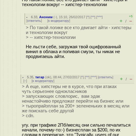
технологии вокруг -- хипстер-технологии
+5
6.33
,
Аноним
(
-
), 15:10, 26/02/2017 [
^
] [
^^
] [
^^^
]
+
–
[
ответить
]
[
к модератору
]
/
> По такой логике все кто двигает айти - хипстеры
и технологии вокруг
> -- хипстер-технологии
Не льсти себе, загружая твой оцифрованный
винил в облака и попивая смузи, ты никак не
продвигаешь айти.
5.35
,
тигар
(
ok
), 08:44, 27/02/2017 [
^
] [
^^
] [
^^^
] [
ответить
]
+
–
/
[
↑
] [
к модератору
]
> А еще, хипстеры не в курсе, что при атаках
чуть серьезнее однокласников
> запускающих словлорис, вам эдак
ненастойчиво предложат перейти на бизнес или
> тыропрайзплан за 200+ зелененьких в месяц или
же поискать себе другой
> cdn.
угу. при трафике 2Пб/месяц они сильно печалиться
начали, почему-то:-) бизнесплан за $200, по их
словам в переписке, это "Typically, users of our