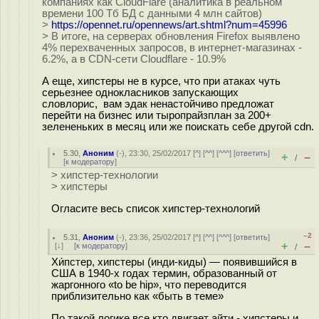
компаниях как CloudFlare (аналитика в реальном
времени 100 Тб БД с данными 4 млн сайтов)
>
https://opennet.ru/opennews/art.shtml?num=45996
> В итоге, на серверах обновления Firefox выявлено
4% перехваченных запросов, в интернет-магазинах -
6.2%, а в CDN-сети Cloudflare - 10.9%
А еще, хипстеры не в курсе, что при атаках чуть
серьезнее однокласников запускающих
словлорис, вам эдак ненастойчиво предложат
перейти на бизнес или тыропрайзплан за 200+
зелененьких в месяц или же поискать себе другой cdn.
5.30
,
Аноним
(
-
), 23:30, 25/02/2017 [
^
] [
^^
] [
^^^
] [
ответить
]
+
–
/
[
к модератору
]
> хипстер-технологии
> хипстеры
Огласите весь список хипстер-технологий
–2
5.31
,
Аноним
(
-
), 23:36, 25/02/2017 [
^
] [
^^
] [
^^^
] [
ответить
]
+
–
[
↓
] [
к модератору
]
/
Хи́пстер, хипстеры (инди-киды) — появившийся в
США в 1940-х годах термин, образованный от
жаргонного «to be hip», что переводится
приблизительно как «быть в теме»
По такой логике все кто двигает айти - хипстеры и