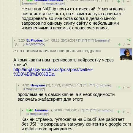
+
–
/
[
ответить
]
[
к модератору
]
Не из под NAT, ip почти статический. У меня капча
появляется не часто, но я заметил гугл начинает
подозревать во мне бота когда я делаю много
запросов по одному сайту сайту с небольшими
изменениями в искомых словосочетаниях.
+2
3.20
,
EuPhobos
(
ok
), 08:15, 25/02/2017 [
^
] [
^^
] [
^^^
] [
ответить
]
+
–
[
↑
] [
к модератору
]
/
> со своими капчами они реально задрали
А кому как ни нам тренировать нейросетку через
капчи?
http://img0.joyreactor.cc/pics/post/twitter-
%D0%B8%D0%BD&
4.32
,
Ненужно
(
?
), 13:23, 26/02/2017 [
^
] [
^^
] [
^^^
] [
ответить
]
+
–
/
[
к модератору
]
проблема не в самой капче, а в необходимости
включать жабаскрипт для этого
5.47
,
Аноним
(
-
), 04:00, 02/03/2017 [
^
] [
^^
] [
^^^
] [
ответить
]
+
–
/
[
к модератору
]
Как ни странно, гуглокапча на CloudFlare работает
без JS! Но разрешать загрузку контента с google.com
и gstatic.com приходится.