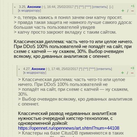
+1
3.25
,
Аноним
(
-
), 16:44, 25/02/2017 [
^
] [
^^
] [
^^^
] [
ответить
]
[
↓
]
+
–
[
к модератору
]
/
> о, теперь кажись я понял зачем они капчу просят.
> правда такая защита не намного лучше самого ддоса:
большая часть пользователей увидев
> капчу просто закроют вкладку с таким сайтом.
Классическая диллема: часть чего-то или целое ничего.
При DDoS 100% пользователей не попадёт на сайт, при
схеме с капчей — ну скажем, 30%. Выбор очевиден
всякому, кро диванных аналитиков с опеннет.
+3
4.27
,
Аноним
(
-
), 17:48, 25/02/2017 [
^
] [
^^
] [
^^^
] [
ответить
]
+
–
[
к модератору
]
/
> Классическая диллема: часть чего-то или целое
ничего. При DDoS 100% пользователей не
> попадёт на сайт, при схеме с капчей — ну скажем,
30%.
> Выбор очевиден всякому, кро диванных аналитиков
с опеннет.
Классический развод недиванных аналитЕков
нужностью очередной хипстер-технологии, c
одновременной дойкой:
https://opennet.ru/opennews/art.shtml?num=44108
> Кластеры на базе CitusDB применяются в таких