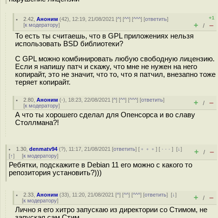
+1
2.42
,
Аноним
(
42
), 12:19, 21/08/2021 [
^
] [
^^
] [
^^^
] [
ответить
]
+
–
[
к модератору
]
/
То есть ты считаешь, что в GPL приложениях нельзя
использовать BSD библиотеки?
С GPL можно комбинировать любую свободную лицензию.
Если я напишу патч и скажу, что мне не нужен на него
копирайт, это не значит, что то, что я патчил, внезапно тоже
теряет копирайт.
2.80
,
Аноним
(
-
), 18:23, 22/08/2021 [
^
] [
^^
] [
^^^
] [
ответить
]
+
–
/
[
к модератору
]
А что ты хорошего сделал для Опенсорса и во славу
Столлмана?!
1.30
,
denmatv94
(
?
), 11:17, 21/08/2021 [
ответить
] [
﹢﹢﹢
] [
· · ·
]
[
↓
]
+
–
/
[
↑
] [
к модератору
]
Ребятки, подскажите в Debian 11 его можно с какого то
репозитория установить?)))
2.33
,
Аноним
(
33
), 11:20, 21/08/2021 [
^
] [
^^
] [
^^^
] [
ответить
]
[
↓
]
+
–
/
[
к модератору
]
Лично я его хитро запускаю из директории со Стимом, не
запуская сам Стим.