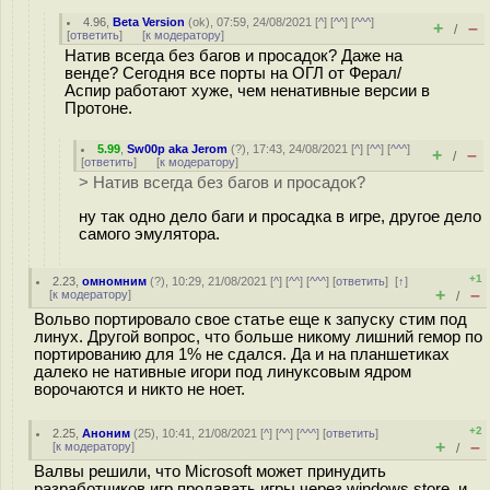
4.96
,
Beta Version
(
ok
), 07:59, 24/08/2021 [
^
] [
^^
] [
^^^
]
+
–
/
[
ответить
]
[
к модератору
]
Натив всегда без багов и просадок? Даже на
венде? Сегодня все порты на ОГЛ от Ферал/
Аспир работают хуже, чем ненативные версии в
Протоне.
5.99
,
Sw00p aka Jerom
(
?
), 17:43, 24/08/2021 [
^
] [
^^
] [
^^^
]
+
–
/
[
ответить
]
[
к модератору
]
> Натив всегда без багов и просадок?
ну так одно дело баги и просадка в игре, другое дело
самого эмулятора.
+1
2.23
,
омномним
(
?
), 10:29, 21/08/2021 [
^
] [
^^
] [
^^^
] [
ответить
]
[
↑
]
+
–
[
к модератору
]
/
Вольво портировало свое статье еще к запуску стим под
линух. Другой вопрос, что больше никому лишний гемор по
портированию для 1% не сдался. Да и на планшетиках
далеко не нативные игори под линуксовым ядром
ворочаются и никто не ноет.
+2
2.25
,
Аноним
(
25
), 10:41, 21/08/2021 [
^
] [
^^
] [
^^^
] [
ответить
]
+
–
[
к модератору
]
/
Валвы решили, что Microsoft может принудить
разработчиков игр продавать игры через windows store, и