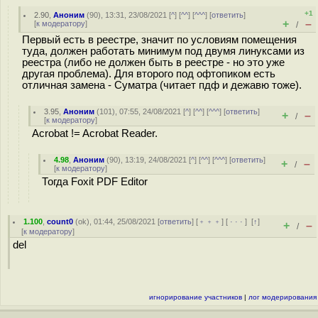
+1
2.90
,
Аноним
(
90
), 13:31, 23/08/2021 [
^
] [
^^
] [
^^^
] [
ответить
]
+
–
[
к модератору
]
/
Первый есть в реестре, значит по условиям помещения
туда, должен работать минимум под двумя линуксами из
реестра (либо не должен быть в реестре - но это уже
другая проблема). Для второго под офтопиком есть
отличная замена - Суматра (читает пдф и дежавю тоже).
3.95
,
Аноним
(
101
), 07:55, 24/08/2021 [
^
] [
^^
] [
^^^
] [
ответить
]
+
–
/
[
к модератору
]
Acrobat != Acrobat Reader.
4.98
,
Аноним
(
90
), 13:19, 24/08/2021 [
^
] [
^^
] [
^^^
] [
ответить
]
+
–
/
[
к модератору
]
Тогда Foxit PDF Editor
1.100
,
count0
(
ok
), 01:44, 25/08/2021 [
ответить
] [
﹢﹢﹢
] [
· · ·
]
[
↑
]
+
–
/
[
к модератору
]
del
игнорирование участников
|
лог модерирования