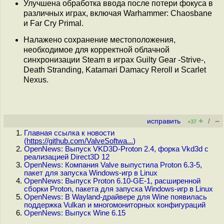
Улучшена обработка ввода после потери фокуса в
различных играх, включая Warhammer: Chaosbane
и Far Cry Primal.
Налажено сохранение местоположения,
необходимое для корректной облачной
синхронизации Steam в играх Guilty Gear -Strive-,
Death Stranding, Katamari Damacy Reroll и Scarlet
Nexus.
+
–
исправить
/
+37
Главная ссылка к новости
(
https://github.com/ValveSoftwa...
)
OpenNews: Выпуск VKD3D-Proton 2.4, форка Vkd3d с
реализацией Direct3D 12
OpenNews: Компания Valve выпустила Proton 6.3-5,
пакет для запуска Windows-игр в Linux
OpenNews: Выпуск Proton 6.10-GE-1, расширенной
сборки Proton, пакета для запуска Windows-игр в Linux
OpenNews: В Wayland-драйвере для Wine появилась
поддержка Vulkan и многомониторных конфигураций
OpenNews: Выпуск Wine 6.15