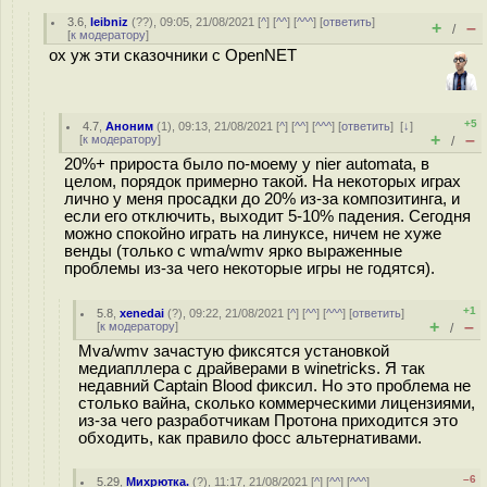
3.6
,
leibniz
(
??
), 09:05, 21/08/2021 [
^
] [
^^
] [
^^^
] [
ответить
]
+
–
/
[
к модератору
]
ох уж эти сказочники с OpenNET
+5
4.7
,
Аноним
(
1
), 09:13, 21/08/2021 [
^
] [
^^
] [
^^^
] [
ответить
]
[
↓
]
+
–
[
к модератору
]
/
20%+ прироста было по-моему у nier automata, в
целом, порядок примерно такой. На некоторых играх
лично у меня просадки до 20% из-за композитинга, и
если его отключить, выходит 5-10% падения. Сегодня
можно спокойно играть на линуксе, ничем не хуже
венды (только с wma/wmv ярко выраженные
проблемы из-за чего некоторые игры не годятся).
+1
5.8
,
xenedai
(
?
), 09:22, 21/08/2021 [
^
] [
^^
] [
^^^
] [
ответить
]
+
–
[
к модератору
]
/
Mva/wmv зачастую фиксятся установкой
медиапллера с драйверами в winetricks. Я так
недавний Captain Blood фиксил. Но это проблема не
столько вайна, сколько коммерческими лицензиями,
из-за чего разработчикам Протона приходится это
обходить, как правило фосс альтернативами.
–6
5.29
,
Михрютка.
(
?
), 11:17, 21/08/2021 [
^
] [
^^
] [
^^^
]