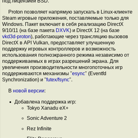
под лицензией BSD.
Proton позволяет напрямую запускать в Linux-клиенте
Steam игровые приложения, поставляемые только для
Windows. Пакет включает в себя реализацию DirectX
9/10/11 (на базе пакета
DXVK
) и DirectX 12 (на базе
vkd3d-proton
), работающие через трансляцию вызовов
DirectX в API Vulkan, предоставляет улучшенную
поддержку игровых контроллеров и возможность
использования полноэкранного режима независимо от
поддерживаемых в играх разрешений экрана. Для
увеличения производительности многопоточных игр
поддерживаются механизмы "
esync
" (Eventfd
Synchronization) и "
futex/fsync
".
В
новой версии
:
Добавлена поддержка игр:
Tokyo Xanadu eX+
Sonic Adventure 2
Rez Infinite