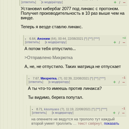
+
–
[
ответить
]
[
к модератору
]
/
Установил кибербаг 2077 под линакс с протоном.
Получил производительность в 10 раз выше чем на
винде.
Теперь я везде ставлю линакс.
+4
6.64
,
Аноним
(
64
), 00:44, 22/08/2021 [
^
] [
^^
] [
^^^
]
+
–
[
ответить
]
[
к модератору
]
/
А потом тебя отпустило...
>Отправлено Михрютка
А, не, не отпустило. Таких матрица не отпускает
–1
7.67
,
Михрютка.
(
?
), 02:39, 22/08/2021 [
^
] [
^^
] [
^^^
]
+
–
[
ответить
]
[
к модератору
]
/
А ты что-то имеешь против линакса?
Ты видимо, берега попутал.
–1
8.71
,
kissmyass
(
?
), 11:19, 22/08/2021 [
^
] [
^^
] [
^^^
]
+
–
[
ответить
]
[
к модератору
]
/
на опеннете не ведутся на трололо тут каждый
второй умеет троллить ...
текст свёрнут,
показать