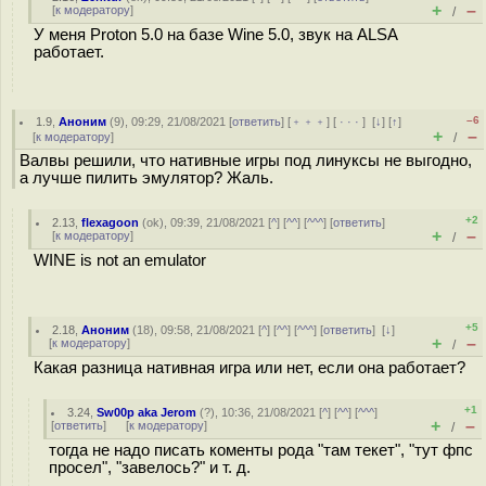
+
–
[
к модератору
]
/
У меня Proton 5.0 на базе Wine 5.0, звук на ALSA
работает.
–6
1.9
,
Аноним
(
9
), 09:29, 21/08/2021 [
ответить
] [
﹢﹢﹢
] [
· · ·
]
[
↓
] [
↑
]
+
–
[
к модератору
]
/
Валвы решили, что нативные игры под линуксы не выгодно,
а лучше пилить эмулятор? Жаль.
+2
2.13
,
flexagoon
(
ok
), 09:39, 21/08/2021 [
^
] [
^^
] [
^^^
] [
ответить
]
+
–
[
к модератору
]
/
WINE is not an emulator
+5
2.18
,
Аноним
(
18
), 09:58, 21/08/2021 [
^
] [
^^
] [
^^^
] [
ответить
]
[
↓
]
+
–
[
к модератору
]
/
Какая разница нативная игра или нет, если она работает?
+1
3.24
,
Sw00p aka Jerom
(
?
), 10:36, 21/08/2021 [
^
] [
^^
] [
^^^
]
+
–
[
ответить
]
[
к модератору
]
/
тогда не надо писать коменты рода "там текет", "тут фпс
просел", "завелось?" и т. д.