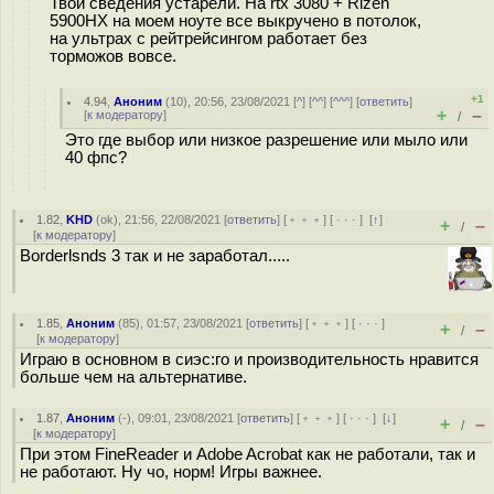
Твои сведения устарели. На rtx 3080 + Rizen
5900HX на моем ноуте все выкручено в потолок,
на ультрах с рейтрейсингом работает без
торможов вовсе.
+1
4.94
,
Аноним
(
10
), 20:56, 23/08/2021 [
^
] [
^^
] [
^^^
] [
ответить
]
+
–
[
к модератору
]
/
Это где выбор или низкое разрешение или мыло или
40 фпс?
1.82
,
KHD
(
ok
), 21:56, 22/08/2021 [
ответить
] [
﹢﹢﹢
] [
· · ·
]
[
↑
]
+
–
/
[
к модератору
]
Borderlsnds 3 так и не заработал.....
1.85
,
Аноним
(
85
), 01:57, 23/08/2021 [
ответить
] [
﹢﹢﹢
] [
· · ·
]
+
–
/
[
к модератору
]
Играю в основном в сиэс:го и производительность нравится
больше чем на альтернативе.
1.87
,
Аноним
(
-
), 09:01, 23/08/2021 [
ответить
] [
﹢﹢﹢
] [
· · ·
]
[
↓
]
+
–
/
[
к модератору
]
При этом FineReader и Adobe Acrobat как не работали, так и
не работают. Ну чо, норм! Игры важнее.