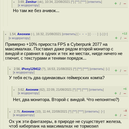
3.69
,
Zenitur
(
ok
), 10:34, 22/08/2021 [
^
] [
^^
] [
^^^
] [
ответить
]
+
–
/
[
к модератору
]
Но там же без ачивок...
+12
1.54
,
Аноним
(
-
), 16:32, 21/08/2021 [
ответить
] [
﹢﹢﹢
] [
· · ·
]
[
↓
] [
↑
]
+
–
[
к модератору
]
/
Примерно +10% прироста FPS в Cyberpunk 2077 на
максималках. Поставил даже рядом второй монитор с
виндой и сравнил в одних и тех же местах, нигде ничего не
глючит, с текстурами и тенями порядок...
2.56
,
iPony129412
(
?
), 16:53, 21/08/2021 [
^
] [
^^
] [
^^^
] [
ответить
]
[
↓
]
+
–
/
[
к модератору
]
У тебя есть два одинаковых геймерских компа?
+6
3.62
,
Аноним
(
62
), 22:09, 21/08/2021 [
^
] [
^^
] [
^^^
] [
ответить
]
+
–
[
к модератору
]
/
Нет, два монитора. Второй с виндой. Что непонятно?)
–8
2.75
,
Аноним
(
10
), 11:44, 22/08/2021 [
^
] [
^^
] [
^^^
] [
ответить
]
[
↑
]
+
–
[
к модератору
]
/
Ох уж эти фантазеры, в природе не существует железа,
чтоб киберпанк на максималках не тормозил