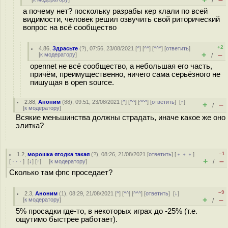
/
а почему нет? поскольку разрабы кер клали по всей
видимости, человек решил озвучить свой риторический
вопрос на всё сообщество
+2
4.86
,
Здрасьте
(
?
), 07:56, 23/08/2021 [
^
] [
^^
] [
^^^
] [
ответить
]
+
–
[
к модератору
]
/
opennet не всё сообщество, а небольшая его часть,
причём, преимущественно, ничего сама серьёзного не
пишущая в open source.
2.88
,
Аноним
(
88
), 09:51, 23/08/2021 [
^
] [
^^
] [
^^^
] [
ответить
]
[
↑
]
+
–
/
[
к модератору
]
Всякие меньшинства должны страдать, иначе какое же оно
элитка?
–1
1.2
,
морошка ягодка такая
(
?
), 08:26, 21/08/2021 [
ответить
] [
﹢﹢﹢
]
+
–
[
· · ·
]
[
↓
] [
↑
] [
к модератору
]
/
Сколько там фпс проседает?
–9
2.3
,
Аноним
(
1
), 08:29, 21/08/2021 [
^
] [
^^
] [
^^^
] [
ответить
]
[
↓
]
+
–
[
к модератору
]
/
5% просадки где-то, в некоторых играх до -25% (т.е.
ощутимо быстрее работает).