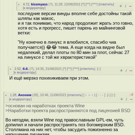
4.72
,
kissmyass
(
?
), 11:28, 22/08/2021 [
^
] [
^^
] [
^^^
] [
ответить
]
+
–
/
[
к модератору
]
последние версии винды вполне себе достойны такой
шляпы как макос,
и я так понимаю, что народ продолжит жрать это говно,
хотя есть и прогресс, пишет парень из майнинговой
ветки:
"Ну конечно в линукс я влюбился, спасибо чиа
получается)) 😂😂 тема. А еще когда на видне был
недалекий, делал плоты по 80 мин за плот, сейчас 27
на линуксе с той же хврактеристикой"
2.52
,
б.б.
(
?
), 14:35, 21/08/2021 [
^
] [
^^
] [
^^^
] [
ответить
]
[
↑
]
+
–
/
[
к модератору
]
И ещё мерзко похихикиваем при этом.
–2
1.28
,
Аноним
(
28
), 10:46, 21/08/2021 [
ответить
] [
﹢﹢﹢
] [
· · ·
]
[
↓
] [
↑
]
+
–
[
к модератору
]
/
>основан на наработках проекта Wine
>Наработки проекта распространяются под лицензией BSD
Во негодяи, взяли Wine под православным GPL-ем, чуть
допилил и начали распространять поз богомерзким BSD.
Столлмана на них нет, чтобы засудить пожизненно за
нарушение лицензии