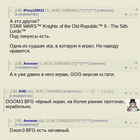
–1
2.50
,
iPony129412
(
?
), 14:02, 21/08/2021 [
^
] [
^^
] [
^^^
] [
ответить
]
+
–
[
к модератору
]
/
А это другое?
STAR WARS™ Knights of the Old Republic™ II - The Sith
Lords™
Под линуксы есть.
Одна из худших игр, в которую я играл. Но народу
нравится.
+2
2.55
,
Аноним
(
-
), 16:37, 21/08/2021 [
^
] [
^^
] [
^^^
] [
ответить
]
+
–
[
к модератору
]
/
А я уже давно в него играю, GOG-версия кстати.
1.53
,
KHD
(
ok
), 14:57, 21/08/2021 [
ответить
] [
﹢﹢﹢
] [
· · ·
]
[
↓
] [
↑
]
+
–
/
[
к модератору
]
DOOM3 BFG чёрный экран, на более ранних протонах,
играбельно.
2.61
,
Аноним
(
61
), 21:55, 21/08/2021 [
^
] [
^^
] [
^^^
] [
ответить
]
+
–
/
[
к модератору
]
Doom3 BFG есть нативный.