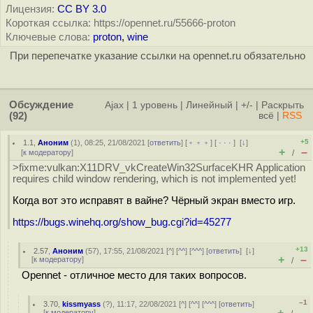
Лицензия:
CC BY 3.0
Короткая ссылка: https://opennet.ru/55666-proton
Ключевые слова:
proton
,
wine
При перепечатке указание ссылки на opennet.ru обязательно
Обсуждение
Ajax
|
1 уровень
|
Линейный
|
+/-
|
Раскрыть
(92)
всё
|
RSS
+5
1.1
,
Аноним
(
1
), 08:25, 21/08/2021 [
ответить
] [
﹢﹢﹢
] [
· · ·
]
[
↓
]
+
–
[
к модератору
]
/
>fixme:vulkan:X11DRV_vkCreateWin32SurfaceKHR Application
requires child window rendering, which is not implemented yet!
Когда вот это исправят в вайне? Чёрный экран вместо игр.
https://bugs.winehq.org/show_bug.cgi?id=45277
+13
2.57
,
Аноним
(
57
), 17:55, 21/08/2021 [
^
] [
^^
] [
^^^
] [
ответить
]
[
↓
]
+
–
[
к модератору
]
/
Opennet - отличное место для таких вопросов.
–1
3.70
,
kissmyass
(
?
), 11:17, 22/08/2021 [
^
] [
^^
] [
^^^
] [
ответить
]
+
–
[
к модератору
]