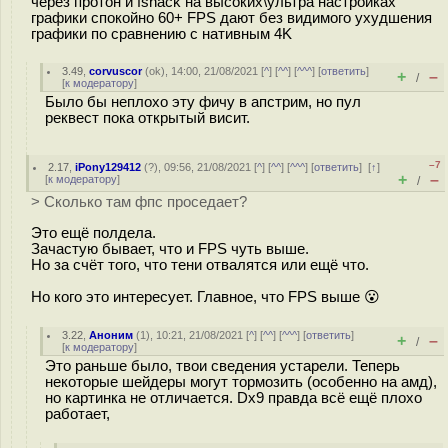
через протон и fshack на высоких\ультра настройках
графики спокойно 60+ FPS дают без видимого ухудшения
графики по сравнению с нативным 4K
3.49
,
corvuscor
(
ok
), 14:00, 21/08/2021 [
^
] [
^^
] [
^^^
] [
ответить
]
+
–
/
[
к модератору
]
Было бы неплохо эту фичу в апстрим, но пул
реквест пока открытый висит.
–7
2.17
,
iPony129412
(
?
), 09:56, 21/08/2021 [
^
] [
^^
] [
^^^
] [
ответить
]
[
↑
]
+
–
[
к модератору
]
/
> Сколько там фпс проседает?
Это ещё полдела.
Зачастую бывает, что и FPS чуть выше.
Но за счёт того, что тени отвалятся или ещё что.
Но кого это интересует. Главное, что FPS выше 😮
3.22
,
Аноним
(
1
), 10:21, 21/08/2021 [
^
] [
^^
] [
^^^
] [
ответить
]
+
–
/
[
к модератору
]
Это раньше было, твои сведения устарели. Теперь
некоторые шейдеры могут тормозить (особенно на амд),
но картинка не отличается. Dx9 правда всё ещё плохо
работает,