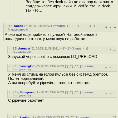
Вообще-то, без dxvk вайн до сих пор плоховато
поддерживает игрушечки. И vkd3d это не dxvk,
так что…
1.4
,
Корец
(
?
), 08:41, 21/08/2021 [
ответить
] [
﹢﹢﹢
] [
· · ·
]
[
↓
] [
↑
]
+
–
/
[
к модератору
]
А оно всё ещё прибито к пульсе? На голой альсе в
последних протонах у меня звук не работает.
2.5
,
Аноним
(
5
), 08:55, 21/08/2021 [
^
] [
^^
] [
^^^
] [
ответить
]
+
–
/
[
к модератору
]
Запускай через apulse с помощью LD_PRELOAD
2.11
,
barmaglot
(
??
), 09:36, 21/08/2021 [
^
] [
^^
] [
^^^
] [
ответить
]
+
–
/
[
к модератору
]
У меня из стима на голой пульсе без системд (gentoo).
Полёт нормальный.
А вы попробуйте pipewire, - говорят помогает.
2.12
,
flexagoon
(
ok
), 09:38, 21/08/2021 [
^
] [
^^
] [
^^^
] [
ответить
]
+
–
/
[
к модератору
]
С pipewire работает
+2
2.16
,
Zenitur
(
ok
), 09:50, 21/08/2021 [
^
] [
^^
] [
^^^
] [
ответить
]