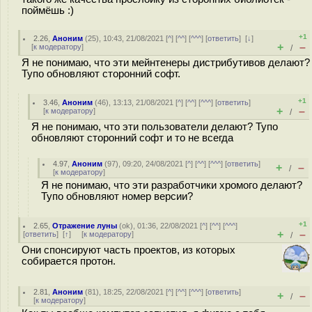
поймёшь :)
+1
2.26
,
Аноним
(
25
), 10:43, 21/08/2021 [
^
] [
^^
] [
^^^
] [
ответить
]
[
↓
]
+
–
[
к модератору
]
/
Я не понимаю, что эти мейнтенеры дистрибутивов делают?
Тупо обновляют сторонний софт.
+1
3.46
,
Аноним
(
46
), 13:13, 21/08/2021 [
^
] [
^^
] [
^^^
] [
ответить
]
+
–
[
к модератору
]
/
Я не понимаю, что эти пользователи делают? Тупо
обновляют сторонний софт и то не всегда
4.97
,
Аноним
(
97
), 09:20, 24/08/2021 [
^
] [
^^
] [
^^^
] [
ответить
]
+
–
/
[
к модератору
]
Я не понимаю, что эти разработчики хромого делают?
Тупо обновляют номер версии?
+1
2.65
,
Отражение луны
(
ok
), 01:36, 22/08/2021 [
^
] [
^^
] [
^^^
]
+
–
[
ответить
]
[
↑
] [
к модератору
]
/
Они спонсируют часть проектов, из которых
собирается протон.
2.81
,
Аноним
(
81
), 18:25, 22/08/2021 [
^
] [
^^
] [
^^^
] [
ответить
]
+
–
/
[
к модератору
]