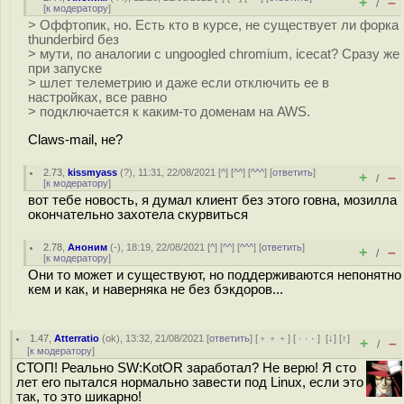
+
–
/
[
к модератору
]
> Оффтопик, но. Есть кто в курсе, не существует ли форка
thunderbird без
> мути, по аналогии с ungoogled chromium, icecat? Сразу же
при запуске
> шлет телеметрию и даже если отключить ее в
настройках, все равно
> подключается к каким-то доменам на AWS.
Claws-mail, не?
2.73
,
kissmyass
(
?
), 11:31, 22/08/2021 [
^
] [
^^
] [
^^^
] [
ответить
]
+
–
/
[
к модератору
]
вот тебе новость, я думал клиент без этого говна, мозилла
окончательно захотела скурвиться
2.78
,
Аноним
(
-
), 18:19, 22/08/2021 [
^
] [
^^
] [
^^^
] [
ответить
]
+
–
/
[
к модератору
]
Они то может и существуют, но поддерживаются непонятно
кем и как, и наверняка не без бэкдоров...
1.47
,
Atterratio
(
ok
), 13:32, 21/08/2021 [
ответить
] [
﹢﹢﹢
] [
· · ·
]
[
↓
] [
↑
]
+
–
/
[
к модератору
]
СТОП! Реально SW:KotOR заработал? Не верю! Я сто
лет его пытался нормально завести под Linux, если это
так, то это шикарно!