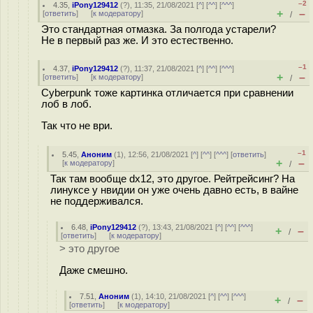
–2
4.35
,
iPony129412
(
?
), 11:35, 21/08/2021 [
^
] [
^^
] [
^^^
]
+
–
[
ответить
]
[
к модератору
]
/
Это стандартная отмазка. За полгода устарели?
Не в первый раз же. И это естественно.
–1
4.37
,
iPony129412
(
?
), 11:37, 21/08/2021 [
^
] [
^^
] [
^^^
]
+
–
[
ответить
]
[
к модератору
]
/
Cyberpunk тоже картинка отличается при сравнении
лоб в лоб.
Так что не ври.
–1
5.45
,
Аноним
(
1
), 12:56, 21/08/2021 [
^
] [
^^
] [
^^^
] [
ответить
]
+
–
[
к модератору
]
/
Так там вообще dx12, это другое. Рейтрейсинг? На
линуксе у нвидии он уже очень давно есть, в вайне
не поддерживался.
6.48
,
iPony129412
(
?
), 13:43, 21/08/2021 [
^
] [
^^
] [
^^^
]
+
–
/
[
ответить
]
[
к модератору
]
> это другое
Даже смешно.
7.51
,
Аноним
(
1
), 14:10, 21/08/2021 [
^
] [
^^
] [
^^^
]
+
–
/
[
ответить
]
[
к модератору
]