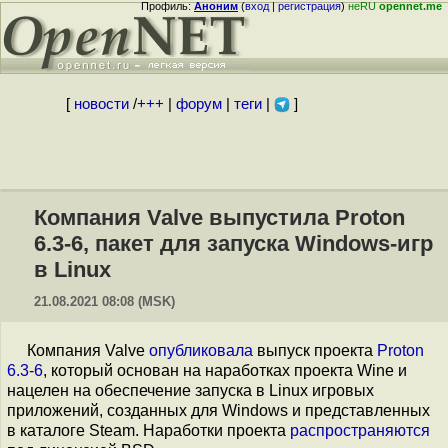
Профиль:
Аноним
(
вход
|
регистрация
)
неRU
opennet.me
[
новости
/
+++
|
форум
|
теги
|
]
Компания Valve выпустила Proton
6.3-6, пакет для запуска Windows-игр
в Linux
21.08.2021 08:08 (MSK)
Компания Valve
опубликовала
выпуск проекта
Proton
6.3-6
, который основан на наработках проекта Wine и
нацелен на обеспечение запуска в Linux игровых
приложений, созданных для Windows и представленных
в каталоге Steam. Наработки проекта
распространяются