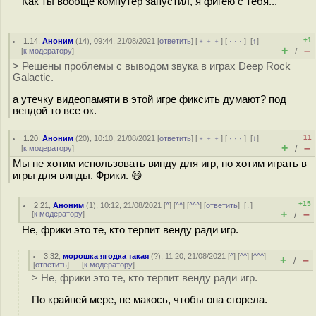
Как ты вообще компутер запустил, я фигею с тебя...
+1
1.14
,
Аноним
(
14
), 09:44, 21/08/2021 [
ответить
] [
﹢﹢﹢
] [
· · ·
]
[
↑
]
+
–
[
к модератору
]
/
> Решены проблемы с выводом звука в играх Deep Rock
Galactic.
а утечку видеопамяти в этой игре фиксить думают? под
вендой то все ок.
–11
1.20
,
Аноним
(
20
), 10:10, 21/08/2021 [
ответить
] [
﹢﹢﹢
] [
· · ·
]
[
↓
]
+
–
[
к модератору
]
/
Мы не хотим использовать винду для игр, но хотим играть в
игры для винды. Фрики. 😄
+15
2.21
,
Аноним
(
1
), 10:12, 21/08/2021 [
^
] [
^^
] [
^^^
] [
ответить
]
[
↓
]
+
–
[
к модератору
]
/
Не, фрики это те, кто терпит венду ради игр.
3.32
,
морошка ягодка такая
(
?
), 11:20, 21/08/2021 [
^
] [
^^
] [
^^^
]
+
–
/
[
ответить
]
[
к модератору
]
> Не, фрики это те, кто терпит венду ради игр.
По крайней мере, не макось, чтобы она сгорела.