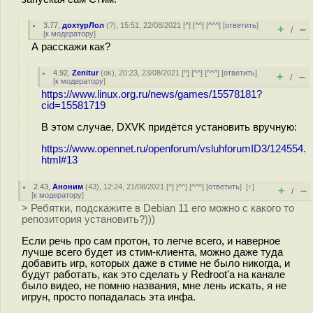
3.77
,
дохтурЛол
(
?
), 15:51, 22/08/2021 [
^
] [
^^
] [
^^^
] [
ответить
]
+
–
/
[
к модератору
]
А расскажи как?
4.92
,
Zenitur
(
ok
), 20:23, 23/08/2021 [
^
] [
^^
] [
^^^
] [
ответить
]
+
–
/
[
к модератору
]
https://www.linux.org.ru/news/games/15578181?
cid=15581719
В этом случае, DXVK придётся установить вручную:
https://www.opennet.ru/openforum/vsluhforumID3/124554.
html#13
2.43
,
Аноним
(
43
), 12:24, 21/08/2021 [
^
] [
^^
] [
^^^
] [
ответить
]
[
↑
]
+
–
/
[
к модератору
]
> Ребятки, подскажите в Debian 11 его можно с какого то
репозитория установить?)))
Если речь про сам протон, то легче всего, и наверное
лучше всего будет из стим-клиента, можно даже туда
добавить игр, которых даже в стиме не было никогда, и
будут работать, как это сделать у Redroot'а на канале
было видео, не помню названия, мне лень искать, я не
игрун, просто попадалась эта инфа.