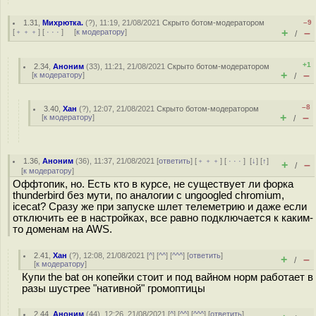
1.31
,
Михрютка.
(
?
), 11:19, 21/08/2021
Скрыто ботом-модератором
–9
+
–
[
﹢﹢﹢
] [
· · ·
] [
к модератору
]
/
+1
2.34
,
Аноним
(
33
), 11:21, 21/08/2021
Скрыто ботом-модератором
+
–
[
к модератору
]
/
–8
3.40
,
Хан
(
?
), 12:07, 21/08/2021
Скрыто ботом-модератором
+
–
[
к модератору
]
/
1.36
,
Аноним
(
36
), 11:37, 21/08/2021 [
ответить
] [
﹢﹢﹢
] [
· · ·
]
[
↓
] [
↑
]
+
–
/
[
к модератору
]
Оффтопик, но. Есть кто в курсе, не существует ли форка
thunderbird без мути, по аналогии с ungoogled chromium,
icecat? Сразу же при запуске шлет телеметрию и даже если
отключить ее в настройках, все равно подключается к каким-
то доменам на AWS.
2.41
,
Хан
(
?
), 12:08, 21/08/2021 [
^
] [
^^
] [
^^^
] [
ответить
]
+
–
/
[
к модератору
]
Купи the bat он копейки стоит и под вайном норм работает в
разы шустрее "нативной" громоптицы
2.44
,
Аноним
(
44
), 12:26, 21/08/2021 [
^
] [
^^
] [
^^^
] [
ответить
]