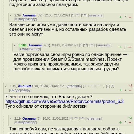
подготовили запасной плацдарм.
2.39
,
Аноним
(
39
), 12:06, 21/08/2021 [
^
] [
^^
] [
^^^
] [
ответить
]
+
–
/
[
к модератору
]
Вальве свои игры уже давно портировали на линух и
сделали их нативными, но остальных разрабов сделать
это они не могут.
3.101
,
Аноним
(
101
), 08:49, 25/08/2021 [
^
] [
^^
] [
^^^
] [
ответить
]
+
–
/
[
к модератору
]
Valve портиовала свои игры ровно по одной причине —
для продвижения SteamOS/Steam machines. Проект
можно признать провалившимся, так зачем другим
разработчикам заниматься мартышкиным трудом?
–2
1.10
,
Аноним
(
10
), 09:30, 21/08/2021 [
ответить
] [
﹢﹢﹢
] [
· · ·
]
[
↓
] [
↑
]
+
–
[
к модератору
]
/
Я чет-то не понимаю, что Вальве делает?
https://github.com/ValveSoftware/Proton/commits/proton_6.3
Тупо обновляют сторонние библиотеки
+2
2.19
,
Онаним
(
?
), 10:02, 21/08/2021 [
^
] [
^^
] [
^^^
] [
ответить
]
+
–
[
к модератору
]
/
Так попробуй сам, не заглядывая к вальвам, собрать
такого же качества прослойку из сторонних библиотек -