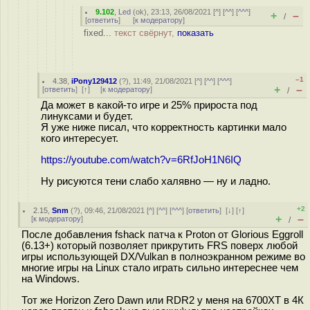
9.102
,
Led
(
ok
), 23:13, 26/08/2021 [
^
] [
^^
] [
^^^
]
+
–
/
[
ответить
]
[
к модератору
]
fixed...
текст свёрнут,
показать
–1
4.38
,
iPony129412
(
?
), 11:49, 21/08/2021 [
^
] [
^^
] [
^^^
]
+
–
[
ответить
]
[
↑
] [
к модератору
]
/
Да может в какой-то игре и 25% прироста под
линуксами и будет.
Я уже ниже писал, что корректность картинки мало
кого интересует.
https://youtube.com/watch?v=6RfJoH1N6IQ
Ну рисуются тени слабо халявно — ну и ладно.
+2
2.15
,
Snm
(
?
), 09:46, 21/08/2021 [
^
] [
^^
] [
^^^
] [
ответить
]
[
↓
] [
↑
]
+
–
[
к модератору
]
/
После добавления fshack патча к Proton от Glorious Eggroll
(6.13+) который позволяет прикрутить FRS поверх любой
игры использующей DX/Vulkan в полноэкранном режиме во
многие игры на Linux стало играть сильно интереснее чем
на Windows.
Тот же Horizon Zero Dawn или RDR2 у меня на 6700XT в 4К