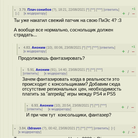
+1
3.79
,
Плач сонибоя
(
?
), 18:21, 22/08/2021 [
^
] [
^^
] [
^^^
] [
ответить
]
+
–
[
↓
] [
к модератору
]
/
Ты уже накатил свежий патчик на свою ПиЭс 4? :3
А вообще все нормально, сoснoльщик должен
стpaдaть...
+1
4.83
,
Аноним
(
10
), 00:06, 23/08/2021 [
^
] [
^^
] [
^^^
] [
ответить
]
+
–
[
к модератору
]
/
Продолжаешь фантазировать?
5.91
,
Аноним
(
91
), 14:40, 23/08/2021 [
^
] [
^^
] [
^^^
]
+
–
/
[
ответить
]
[
к модератору
]
Зачем фантазировать когда в реальности это
происходит с консольщиками? Добавим сюда
отсутствие региональных цен, необходимость
платить за "апгрейд" игры между PS4 и PS5
6.93
,
Аноним
(
10
), 20:54, 23/08/2021 [
^
] [
^^
] [
^^^
]
+
–
/
[
ответить
]
[
к модератору
]
И при чем тут консольщики, фантазер?
–3
3.84
,
i3draven
(
?
), 00:42, 23/08/2021 [
^
] [
^^
] [
^^^
] [
ответить
]
[
↑
]
+
–
[
к модератору
]
/