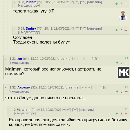
3.88
,
leibniz
(
??
), 20:25, 19/03/2021 [
^
] [
^^
] [
^^^
] [
ответить
]
+
–
/
[
к модератору
]
телега такая, угу, УГ
3.89
,
Dmitry
(
??
), 20:41, 19/03/2021 [
^
] [
^^
] [
^^^
] [
ответить
]
+
–
/
[
к модератору
]
Согласен
Треды очень полезны булут
+1
1.31
,
xm
(
ok
), 13:20, 19/03/2021 [
ответить
] [
﹢﹢﹢
] [
· · ·
]
[
↑
]
+
–
[
к модератору
]
/
Mailman, который все используют, настроить не
осилили?
+2
1.32
,
Аноним
(
32
), 13:28, 19/03/2021 [
ответить
] [
﹢﹢﹢
] [
· · ·
]
[
↓
]
+
–
[
к модератору
]
/
что-то Линус давно никого не посылал...
+1
2.39
,
анон
(
?
), 14:12, 19/03/2021 [
^
] [
^^
] [
^^^
] [
ответить
]
+
–
[
к модератору
]
/
Его правильная сжв доча за яйки его прикрутила в ботинку
корпов, не без помощи самых.