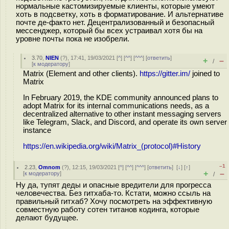
нормальные кастомизируемые клиенты, которые умеют
хоть в подсветку, хоть в форматирование. И альтернативе
почте де-факто нет. Децентрализованный и безопасный
мессенджер, который бы всех устраивал хотя бы на
уровне почты пока не изобрели.
3.70
,
NIEN
(
?
), 17:41, 19/03/2021 [
^
] [
^^
] [
^^^
] [
ответить
]
+
–
/
[
к модератору
]
Matrix (Element and other clients).
https://gitter.im/
joined to
Matrix
In February 2019, the KDE community announced plans to
adopt Matrix for its internal communications needs, as a
decentralized alternative to other instant messaging servers
like Telegram, Slack, and Discord, and operate its own server
instance
https://en.wikipedia.org/wiki/Matrix_(protocol)#History
–1
2.23
,
Omnom
(
?
), 12:15, 19/03/2021 [
^
] [
^^
] [
^^^
] [
ответить
]
[
↓
] [
↑
]
+
–
[
к модератору
]
/
Ну да, тупят деды и опасные вредители для прогресса
человечества. Без гитхаба-то. Кстати, можно ссыль на
правильный гитхаб? Хочу посмотреть на эффективную
совместную работу сотен титанов кодинга, которые
делают будущее.