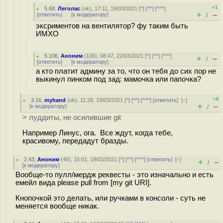
+1
5.68
,
Леголас
(
ok
), 17:11, 19/03/2021 [
^
] [
^^
] [
^^^
]
+
–
[
ответить
]
[
к модератору
]
/
эксриментов на вентилятор? фу таким быть
ИМХО
5.106
,
Аноним
(
106
), 08:47, 22/03/2021 [
^
] [
^^
] [
^^^
]
+
–
/
[
ответить
]
[
к модератору
]
а кто платит админу за то, что он тебя до сих пор не
выкинул пинком под зад: мамочка или папочка?
+8
3.16
,
myhand
(
ok
), 11:28, 19/03/2021 [
^
] [
^^
] [
^^^
] [
ответить
]
[
↑
]
+
–
[
к модератору
]
/
> луддиты, не осилившие git
Например Линус, ога. Все ждут, когда тебе,
красивому, передадут бразды.
2.43
,
Аноним
(
46
), 15:01, 19/03/2021 [
^
] [
^^
] [
^^^
] [
ответить
]
[
↑
]
+
–
/
[
к модератору
]
Вообще-то пулл/мердж реквесты - это изначально и есть
емейл вида please pull from [my git URI].
Кнопочкой это делать, или ручками в консоли - суть не
меняется вообще никак.