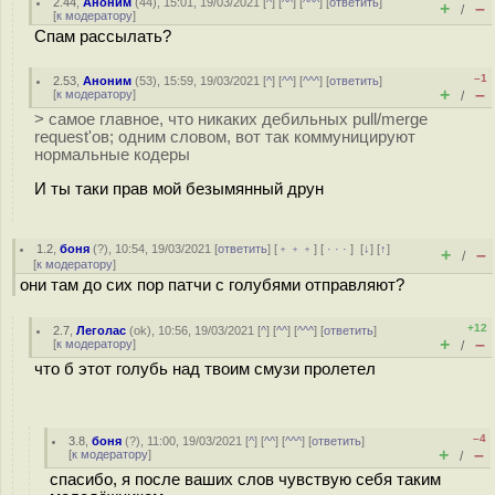
2.44
,
Аноним
(
44
), 15:01, 19/03/2021 [
^
] [
^^
] [
^^^
] [
ответить
]
+
–
/
[
к модератору
]
Cпам рассылать?
–1
2.53
,
Аноним
(
53
), 15:59, 19/03/2021 [
^
] [
^^
] [
^^^
] [
ответить
]
+
–
[
к модератору
]
/
> самое главное, что никаких дебильных pull/merge
request'ов; одним словом, вот так коммуницируют
нормальные кодеры
И ты таки прав мой безымянный друн
1.2
,
боня
(
?
), 10:54, 19/03/2021 [
ответить
] [
﹢﹢﹢
] [
· · ·
]
[
↓
] [
↑
]
+
–
/
[
к модератору
]
они там до сих пор патчи с голубями отправляют?
+12
2.7
,
Леголас
(
ok
), 10:56, 19/03/2021 [
^
] [
^^
] [
^^^
] [
ответить
]
+
–
[
к модератору
]
/
что б этот голубь над твоим смузи пролетел
–4
3.8
,
боня
(
?
), 11:00, 19/03/2021 [
^
] [
^^
] [
^^^
] [
ответить
]
+
–
[
к модератору
]
/
спасибо, я после ваших слов чувствую себя таким