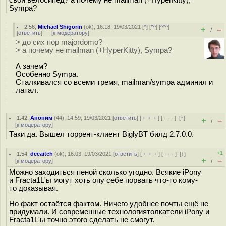
Sympa?
2.56
,
Michael Shigorin
(
ok
), 16:18, 19/03/2021 [
^
] [
^^
] [
^^^
]
+
–
/
[
ответить
]
[
к модератору
]
> до сих пор majordomo?
> а почему не mailman (+HyperKitty), Sympa?
А зачем?
Особенно Sympa.
Сталкивался со всеми тремя, mailman/sympa админил и
латал.
1.42
,
Аноним
(
44
), 14:59, 19/03/2021 [
ответить
] [
﹢﹢﹢
] [
· · ·
]
[
↑
]
+
–
/
[
к модератору
]
Таки да. Вышел торрент-клиент BiglyBT билд 2.7.0.0.
+1
1.54
,
deeaitch
(
ok
), 16:03, 19/03/2021 [
ответить
] [
﹢﹢﹢
] [
· · ·
]
[
↓
]
+
–
[
к модератору
]
/
Можно заходиться пеной сколько угодно. Всякие iPony
и Fracta1L'ы могут хоть опу себе порвать что-то кому-
то доказывая.
Но факт остаётся фактом. Ничего удобнее почты ещё не
придумали. И современные технологиятолкатели iPony и
Fracta1L'ы точно этого сделать не смогут.