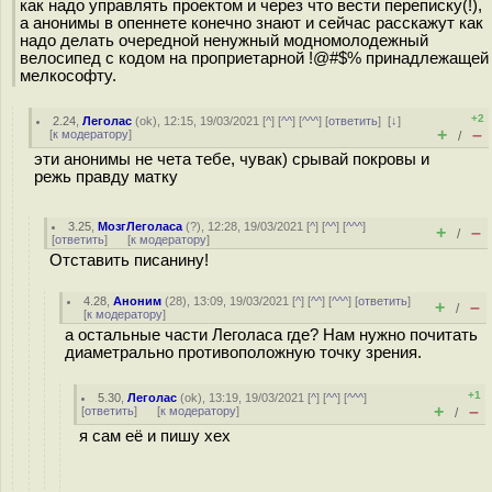
как надо управлять проектом и через что вести переписку(!),
а анонимы в опеннете конечно знают и сейчас расскажут как
надо делать очередной ненужный модномолодежный
велосипед с кодом на проприетарной !@#$% принадлежащей
мелкософту.
+2
2.24
,
Леголас
(
ok
), 12:15, 19/03/2021 [
^
] [
^^
] [
^^^
] [
ответить
]
[
↓
]
+
–
[
к модератору
]
/
эти анонимы не чета тебе, чувак) срывай покровы и
режь правду матку
3.25
,
МозгЛеголаса
(
?
), 12:28, 19/03/2021 [
^
] [
^^
] [
^^^
]
+
–
/
[
ответить
]
[
к модератору
]
Отставить писанину!
4.28
,
Аноним
(
28
), 13:09, 19/03/2021 [
^
] [
^^
] [
^^^
] [
ответить
]
+
–
/
[
к модератору
]
а остальные части Леголаса где? Нам нужно почитать
диаметрально противоположную точку зрения.
+1
5.30
,
Леголас
(
ok
), 13:19, 19/03/2021 [
^
] [
^^
] [
^^^
]
+
–
[
ответить
]
[
к модератору
]
/
я сам её и пишу хех