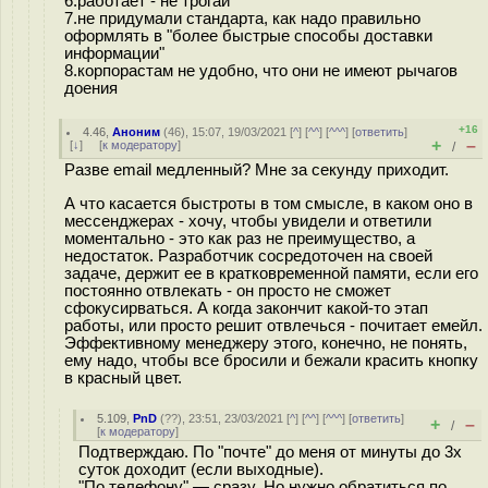
6.работает - не трогай
7.не придумали стандарта, как надо правильно
оформлять в "более быстрые способы доставки
информации"
8.корпорастам не удобно, что они не имеют рычагов
доения
+16
4.46
,
Аноним
(
46
), 15:07, 19/03/2021 [
^
] [
^^
] [
^^^
] [
ответить
]
+
–
[
↓
] [
к модератору
]
/
Разве email медленный? Мне за секунду приходит.
А что касается быстроты в том смысле, в каком оно в
мессенджерах - хочу, чтобы увидели и ответили
моментально - это как раз не преимущество, а
недостаток. Разработчик сосредоточен на своей
задаче, держит ее в кратковременной памяти, если его
постоянно отвлекать - он просто не сможет
сфокусирваться. А когда закончит какой-то этап
работы, или просто решит отвлечься - почитает емейл.
Эффективному менеджеру этого, конечно, не понять,
ему надо, чтобы все бросили и бежали красить кнопку
в красный цвет.
5.109
,
PnD
(
??
), 23:51, 23/03/2021 [
^
] [
^^
] [
^^^
] [
ответить
]
+
–
/
[
к модератору
]
Подтверждаю. По "почте" до меня от минуты до 3х
суток доходит (если выходные).
"По телефону" — сразу. Но нужно обратиться по