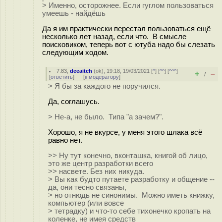
> Именно, осторожнее. Если гуглом пользоваться
умеешь - найдёшь
Да я им практически перестал пользоваться ещё
несколько лет назад, если что. В смысле
поисковиком, теперь вот с ютуба надо бы слезать
следующим ходом.
7.83
,
deeaitch
(
ok
), 19:18, 19/03/2021 [
^
] [
^^
] [
^^^
]
+
–
/
[
ответить
]
[
к модератору
]
> Я бы за каждого не поручился.
Да, соглашусь.
> Не-а, не было. Типа "а зачем?".
Хорошо, я не вкурсе, у меня этого шлака всё
равно нет.
>> Ну тут конечно, вконташка, книгой об лицо,
это же центр разработки всего
>> насвете. Без них никуда.
> Вы как будто путаете разработку и общение --
да, они тесно связаны,
> но отнюдь не синонимы. Можно иметь книжку,
компьютер (или вовсе
> тетрадку) и что-то себе тихонечко кропать на
коленке, не имея средств