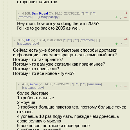
сторонних клиентов.
–1
4.108
,
Sam Koval
(
?
), 16:15, 22/03/2021 [
^
] [
^^
] [
^^^
]
+
–
[
ответить
]
[
к модератору
]
/
Hey man, how are you doing there in 2005?
I'd like to go back to 2005 as well...
–6
3.35
,
КО
(
?
), 13:54, 19/03/2021 [
^
] [
^^
] [
^^^
] [
ответить
]
[
↑
]
+
–
[
к модератору
]
/
Сейчас есть уже более быстрые способы доставки
информации, зачем возвращаться в каменный век?
Потому что так принято?
Потому что вам уже сказали как правильнее?
Потому что привыкли?
Потому что всё новое - гумно?
4.37
,
анон
(
?
), 14:05, 19/03/2021 [
^
] [
^^
] [
^^^
] [
ответить
]
+
–
/
[
к модератору
]
более быстрые:
1.требовательные
2.жручие
3.требуют больше пакетов tcp, поэтому больше точек
отказов
4.успеешь 10 раз подумать, прежде чем донесешь
свою великую мыслю
5.все новое, не такое и проверенное