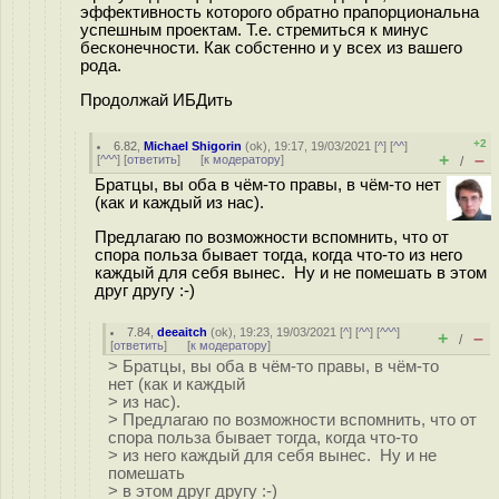
эффективность которого обратно прапорциональна
успешным проектам. Т.е. стремиться к минус
бесконечности. Как собстенно и у всех из вашего
рода.
Продолжай ИБДить
+2
6.82
,
Michael Shigorin
(
ok
), 19:17, 19/03/2021 [
^
] [
^^
]
+
–
[
^^^
] [
ответить
]
[
к модератору
]
/
Братцы, вы оба в чём-то правы, в чём-то нет
(как и каждый из нас).
Предлагаю по возможности вспомнить, что от
спора польза бывает тогда, когда что-то из него
каждый для себя вынес. Ну и не помешать в этом
друг другу :-)
7.84
,
deeaitch
(
ok
), 19:23, 19/03/2021 [
^
] [
^^
] [
^^^
]
+
–
/
[
ответить
]
[
к модератору
]
> Братцы, вы оба в чём-то правы, в чём-то
нет (как и каждый
> из нас).
> Предлагаю по возможности вспомнить, что от
спора польза бывает тогда, когда что-то
> из него каждый для себя вынес. Ну и не
помешать
> в этом друг другу :-)