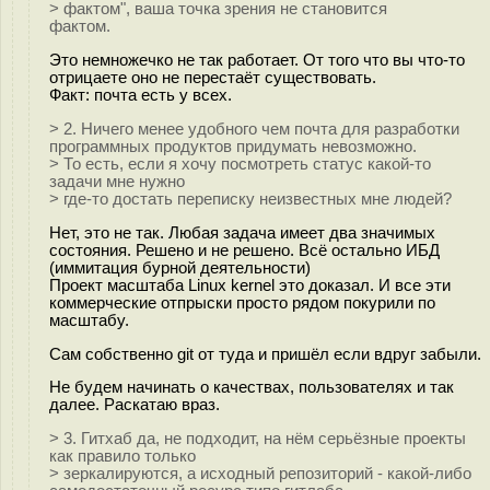
> фактом", ваша точка зрения не становится
фактом.
Это немножечко не так работает. От того что вы что-то
отрицаете оно не перестаёт существовать.
Факт: почта есть у всех.
> 2. Ничего менее удобного чем почта для разработки
программных продуктов придумать невозможно.
> То есть, если я хочу посмотреть статус какой-то
задачи мне нужно
> где-то достать переписку неизвестных мне людей?
Нет, это не так. Любая задача имеет два значимых
состояния. Решено и не решено. Всё остально ИБД
(иммитация бурной деятельности)
Проект масштаба Linux kernel это доказал. И все эти
коммерческие отпрыски просто рядом покурили по
масштабу.
Сам собственно git от туда и пришёл если вдруг забыли.
Не будем начинать о качествах, пользователях и так
далее. Раскатаю враз.
> 3. Гитхаб да, не подходит, на нём серьёзные проекты
как правило только
> зеркалируются, а исходный репозиторий - какой-либо