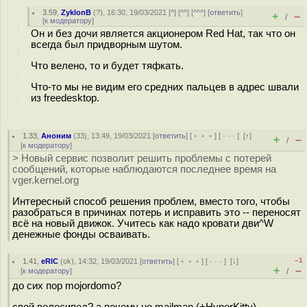
3.59
,
ZyklonB
(
?
), 16:30, 19/03/2021 [
^
] [
^^
] [
^^^
] [
ответить
]
+
–
/
[
к модератору
]
Он и без дочи является акционером Red Hat, так что он
всегда был придворным шутом.
Что велено, то и будет тяфкать.
Что-то мы не видим его средних пальцев в адрес швали
из freedesktop.
1.33
,
Аноним
(
33
), 13:49, 19/03/2021 [
ответить
] [
﹢﹢﹢
] [
· · ·
]
[
↑
]
+
–
/
[
к модератору
]
> Новый сервис позволит решить проблемы с потерей
сообщений, которые наблюдаются последнее время на
vger.kernel.org
Интересный способ решения проблем, вместо того, чтобы
разобраться в причинах потерь и исправить это -- переносят
всё на новый движок. Учитесь как надо кровати дви^W
денежные фонды осваивать.
–1
1.41
,
eRIC
(
ok
), 14:32, 19/03/2021 [
ответить
] [
﹢﹢﹢
] [
· · ·
]
[
↓
]
+
–
[
к модератору
]
/
до сих пор mojordomo?
свой велосипед? а почему не mailman (+HyperKitty),