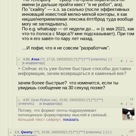
имени (и дальше пройти квест "я не робот", ага).
По "скайпу" — х.з. за сколько (после эффективных
инноваций известной мелко-мягкой конторы, я как
ницше/неприемлемая лексика ёпт/брод туда вообще
могу не заглядывать).
По e.g. whatsapp — от недели до… ∞ (с мая 2021, как
что-то /голоса с Марса?/ мне подсказывает). При том
что я его завёл-то пару лет назад.
…И пофиг, что я не совсем "разработчик".
4.69
,
Атон
(
?
), 17:16, 19/03/2021 [
^
] [
^^
] [
^^^
] [
ответить
]
[
↑
]
+
–
/
[
к модератору
]
> Сейчас есть уже более быстрые способы доставки
информации, зачем возвращаться в каменный век?
зачем более быстрые? что изменится, если ты
увидишь сообщение на 30 секунд позже?
+3
4.97
,
Dzen Python
(
ok
), 23:56, 19/03/2021 [
^
] [
^^
] [
^^^
]
+
–
[
ответить
]
[
к модератору
]
/
Потому, что формат почты подразумевает
полноценную формулировку мыслей в связный...
большой текст свёрнут,
показать
–17
2.6
,
Qwerty
(
??
), 10:56, 19/03/2021 [
^
] [
^^
] [
^^^
] [
ответить
]
[
↓
] [
↑
]
+
–
[
к модератору
]