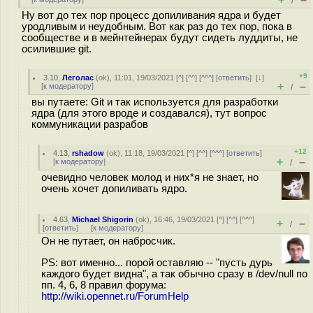
/
Ну вот до тех пор процесс допиливания ядра и будет
уродливым и неудобным. Вот как раз до тех пор, пока в
сообществе и в мейнтейнерах будут сидеть луддиты, не
осилившие git.
+9
3.10
,
Леголас
(
ok
), 11:01, 19/03/2021 [
^
] [
^^
] [
^^^
] [
ответить
]
[
↓
]
+
–
[
к модератору
]
/
вы путаете: Git и так используется для разработки
ядра (для этого вроде и создавался), тут вопрос
коммуникации разрабов
+12
4.13
,
rshadow
(
ok
), 11:18, 19/03/2021 [
^
] [
^^
] [
^^^
] [
ответить
]
+
–
[
к модератору
]
/
очевидно человек молод и них*я не знает, но
очень хочет допиливать ядро.
4.63
,
Michael Shigorin
(
ok
), 16:46, 19/03/2021 [
^
] [
^^
] [
^^^
]
+
–
/
[
ответить
]
[
к модератору
]
Он не путает, он набросчик.
PS: вот именно... порой оставляю -- "пусть дурь
каждого будет видна", а так обычно сразу в /dev/null по
пп. 4, 6, 8 правил форума:
http://wiki.opennet.ru/ForumHelp