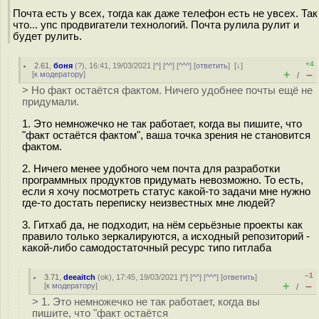
Почта есть у всех, тогда как даже телефон есть не увсех. Так
что... упс продвигатели технологий. Почта рулила рулит и
будет рулить.
+4
2.61
,
боня
(
?
), 16:41, 19/03/2021 [
^
] [
^^
] [
^^^
] [
ответить
]
[
↓
]
+
–
[
к модератору
]
/
> Но факт остаётся фактом. Ничего удобнее почты ещё не
придумали.
1. Это немножечко не так работает, когда вы пишите, что
"факт остаётся фактом", ваша точка зрения не становится
фактом.
2. Ничего менее удобного чем почта для разработки
программных продуктов придумать невозможно. То есть,
если я хочу посмотреть статус какой-то задачи мне нужно
где-то достать переписку неизвестных мне людей?
3. Гитхаб да, не подходит, на нём серьёзные проекты как
правило только зеркалируются, а исходный репозиторий -
какой-либо самодостаточный ресурс типо гитлаба
–1
3.71
,
deeaitch
(
ok
), 17:45, 19/03/2021 [
^
] [
^^
] [
^^^
] [
ответить
]
+
–
[
к модератору
]
/
> 1. Это немножечко не так работает, когда вы
пишите, что "факт остаётся