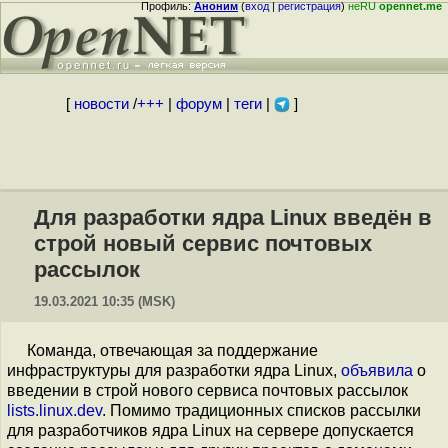
Профиль:
Аноним
(
вход
|
регистрация
)
неRU
opennet.me
[
новости
/
+++
|
форум
|
теги
|
]
Для разработки ядра Linux введён в
строй новый сервис почтовых
рассылок
19.03.2021 10:35 (MSK)
Команда, отвечающая за поддержание
инфраструктуры для разработки ядра Linux,
объявила
о
введении в строй нового сервиса почтовых рассылок
lists.linux.dev
. Помимо традиционных списков рассылки
для разработчиков ядра Linux на сервере допускается