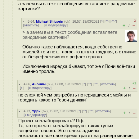
а зачем вы в текст сообщения вставляете рандомные
картинки?
–2
5.64
,
Michael Shigorin
(
ok
), 16:57, 19/03/2021 [
^
] [
^^
] [
^^^
]
+
–
[
ответить
]
[
к модератору
]
/
> а зачем вы в текст сообщения вставляете
рандомные картинки?
Обычно такое наблюдается, когда собственно
мыслей-то и нет... логос-то штука трудная, в отличие
от безрефлексивного рефлекторного.
Исключения изредка бывают, тот же яПони всё-таки
именно тролль.
+1
4.66
,
Аноним
(
65
), 17:08, 19/03/2021 [
^
] [
^^
] [
^^^
] [
ответить
]
+
–
[
↑
] [
к модератору
]
/
не сложней чем разгребать потерявшиеся эмейлы и
городить какое то "свои движки"
4.73
,
Урри
(
ok
), 19:02, 19/03/2021 [
^
] [
^^
] [
^^^
] [
ответить
]
+
–
/
[
к модератору
]
Проект коллаборировать? Пф.
Те, кто проекты коллаборируют таких тупых
вещей не говорят. Это только админы
локалхоста все свое время тратят на развертывание