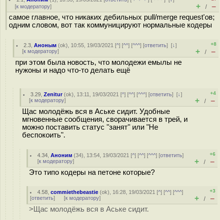
+
–
[
к модератору
]
/
самое главное, что никаких дебильных pull/merge request'ов;
одним словом, вот так коммуницируют нормальные кодеры
+8
2.3
,
Аноным
(
ok
), 10:55, 19/03/2021 [
^
] [
^^
] [
^^^
] [
ответить
]
[
↓
]
+
–
[
к модератору
]
/
при этом была новость, что молодежи емылы не
нужоны и надо что-то делать ещё
+4
3.29
,
Zenitur
(
ok
), 13:11, 19/03/2021 [
^
] [
^^
] [
^^^
] [
ответить
]
[
↓
]
+
–
[
к модератору
]
/
Щас молодёжь вся в Аське сидит. Удобные
мгновенные сообщения, сворачивается в трей, и
можно поставить статус "занят" или "Не
беспокоить".
+6
4.34
,
Аноним
(
34
), 13:54, 19/03/2021 [
^
] [
^^
] [
^^^
] [
ответить
]
+
–
[
к модератору
]
/
Это типо кодеры на петоне которые?
+3
4.58
,
commiethebeastie
(
ok
), 16:28, 19/03/2021 [
^
] [
^^
] [
^^^
]
+
–
[
ответить
]
[
к модератору
]
/
>Щас молодёжь вся в Аське сидит.