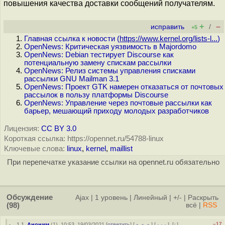
повышения качества доставки сообщений получателям.
+
–
исправить
/
+5
Главная ссылка к новости (
https://www.kernel.org/lists-l...
)
OpenNews: Критическая уязвимость в Majordomo
OpenNews: Debian тестирует Discourse как
потенциальную замену спискам рассылки
OpenNews: Релиз системы управления списками
рассылки GNU Mailman 3.1
OpenNews: Проект GTK намерен отказаться от почтовых
рассылок в пользу платформы Discourse
OpenNews: Управление через почтовые рассылки как
барьер, мешающий приходу молодых разработчиков
Лицензия:
CC BY 3.0
Короткая ссылка: https://opennet.ru/54788-linux
Ключевые слова:
linux
,
kernel
,
maillist
При перепечатке указание ссылки на opennet.ru обязательно
Обсуждение
Ajax
|
1 уровень
|
Линейный
|
+/-
|
Раскрыть
(98)
всё
|
RSS
–17
1.1
,
Аноним
(
1
), 10:53, 19/03/2021 [
ответить
] [
﹢﹢﹢
] [
· · ·
]
[
↓
]