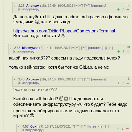
+3
3.26
,
Аноним
(
18
), 12:49, 19/03/2021 [
^
] [
^^
] [
^^^
] [
ответить
]
+
–
[
к модератору
]
/
Да пожалуйста 🤷‍♀️. Даже readme.md красиво оформлен с
эмодзями 🤗, как и весь код.
https://github.com/DidierRLopes/GamestonkTerminal
Вот как надо работать! 💪
+3
2.38
,
kissmyass
(
?
), 14:11, 19/03/2021 [
^
] [
^^
] [
^^^
] [
ответить
]
[
↓
] [
↑
]
+
–
[
к модератору
]
/
какой нах гитхаб??? совсем на льду подскользнулся?
только self-hosted, хотя бы тот же GitLab, а не мс
–1
3.40
,
Аноним
(
18
), 14:15, 19/03/2021 [
^
] [
^^
] [
^^^
] [
ответить
]
+
–
[
к модератору
]
/
>какой нах гитхаб???
Какой нах self-hosted? 🤯😱 Поддерживать и
обеспечивать инфраструктуру 🚲 кто будет? Тебе надо
проект коллаборировать или в админа локалохоста
играть? 🤓
4.57
,
боня
(
?
), 16:27, 19/03/2021 [
^
] [
^^
] [
^^^
] [
ответить
]
[
↓
]
+
–
/
[
к модератору
]