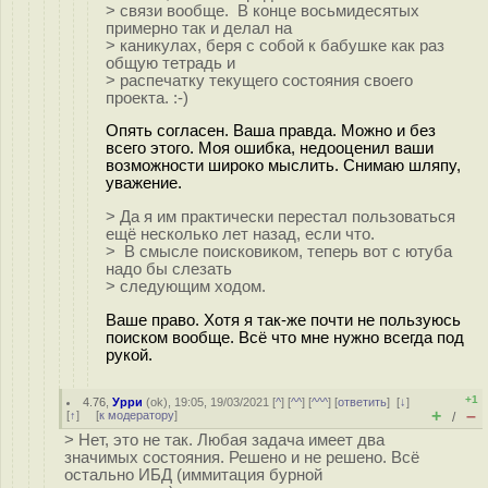
> связи вообще. В конце восьмидесятых
примерно так и делал на
> каникулах, беря с собой к бабушке как раз
общую тетрадь и
> распечатку текущего состояния своего
проекта. :-)
Опять согласен. Ваша правда. Можно и без
всего этого. Моя ошибка, недооценил ваши
возможности широко мыслить. Снимаю шляпу,
уважение.
> Да я им практически перестал пользоваться
ещё несколько лет назад, если что.
> В смысле поисковиком, теперь вот с ютуба
надо бы слезать
> следующим ходом.
Ваше право. Хотя я так-же почти не пользуюсь
поиском вообще. Всё что мне нужно всегда под
рукой.
+1
4.76
,
Урри
(
ok
), 19:05, 19/03/2021 [
^
] [
^^
] [
^^^
] [
ответить
]
[
↓
]
+
–
[
↑
] [
к модератору
]
/
> Нет, это не так. Любая задача имеет два
значимых состояния. Решено и не решено. Всё
остально ИБД (иммитация бурной