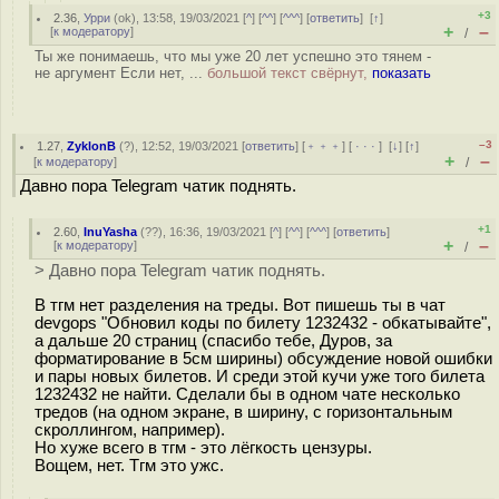
+3
2.36
,
Урри
(
ok
), 13:58, 19/03/2021 [
^
] [
^^
] [
^^^
] [
ответить
]
[
↑
]
+
–
[
к модератору
]
/
Ты же понимаешь, что мы уже 20 лет успешно это тянем -
не аргумент Если нет, ...
большой текст свёрнут,
показать
–3
1.27
,
ZyklonB
(
?
), 12:52, 19/03/2021 [
ответить
] [
﹢﹢﹢
] [
· · ·
]
[
↓
] [
↑
]
+
–
[
к модератору
]
/
Давно пора Telegram чатик поднять.
+1
2.60
,
InuYasha
(
??
), 16:36, 19/03/2021 [
^
] [
^^
] [
^^^
] [
ответить
]
+
–
[
к модератору
]
/
> Давно пора Telegram чатик поднять.
В тгм нет разделения на треды. Вот пишешь ты в чат
devgops "Обновил коды по билету 1232432 - обкатывайте",
а дальше 20 страниц (спасибо тебе, Дуров, за
форматирование в 5см ширины) обсуждение новой ошибки
и пары новых билетов. И среди этой кучи уже того билета
1232432 не найти. Сделали бы в одном чате несколько
тредов (на одном экране, в ширину, с горизонтальным
скроллингом, например).
Но хуже всего в тгм - это лёгкость цензуры.
Вощем, нет. Тгм это ужс.