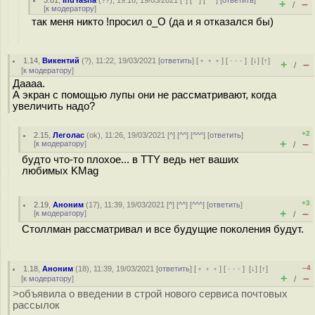
3.81
,
InuYasha
(
??
), 19:16, 19/03/2021 [
^
] [
^^
] [
^^^
] [
ответить
]
+
–
/
[
к модератору
]
так меня никто !просил o_O (да и я отказался бы)
1.14
,
Викентий
(
?
), 11:22, 19/03/2021 [
ответить
] [
﹢﹢﹢
] [
· · ·
]
[
↓
] [
↑
]
+
–
/
[
к модератору
]
Даааа.
А экран с помощью лупы они не рассматривают, когда
увеличить надо?
+2
2.15
,
Леголас
(
ok
), 11:26, 19/03/2021 [
^
] [
^^
] [
^^^
] [
ответить
]
+
–
[
к модератору
]
/
будто что-то плохое... в TTY ведь нет ваших
любимых KMag
+3
2.19
,
Аноним
(
17
), 11:39, 19/03/2021 [
^
] [
^^
] [
^^^
] [
ответить
]
+
–
[
к модератору
]
/
Столлман рассматривал и все будущие поколения будут.
–4
1.18
,
Аноним
(
18
), 11:39, 19/03/2021 [
ответить
] [
﹢﹢﹢
] [
· · ·
]
[
↓
] [
↑
]
+
–
[
к модератору
]
/
>объявила о введении в строй нового сервиса почтовых
рассылок