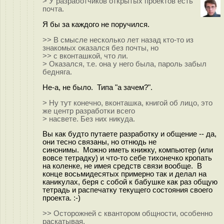
> У разработчиков открытых проектов есть
почта.
Я бы за каждого не поручился.
>> В смысле несколько лет назад кто-то из
знакомых оказался без почты, но
>> с вконташкой, что ли.
> Оказался, т.е. она у него была, пароль забыл
бедняга.
Не-а, не было. Типа "а зачем?".
> Ну тут конечно, вконташка, книгой об лицо, это
же центр разработки всего
> насвете. Без них никуда.
Вы как будто путаете разработку и общение -- да,
они тесно связаны, но отнюдь не
синонимы. Можно иметь книжку, компьютер (или
вовсе тетрадку) и что-то себе тихонечко кропать
на коленке, не имея средств связи вообще. В
конце восьмидесятых примерно так и делал на
каникулах, беря с собой к бабушке как раз общую
тетрадь и распечатку текущего состояния своего
проекта. :-)
>> Осторожней с квантором общности, особенно
раскатывая.