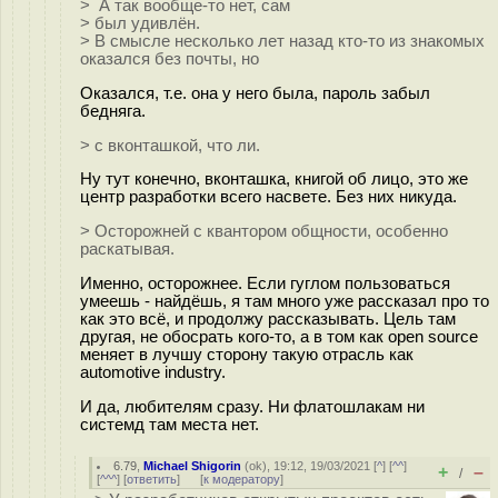
> А так вообще-то нет, сам
> был удивлён.
> В смысле несколько лет назад кто-то из знакомых
оказался без почты, но
Оказался, т.е. она у него была, пароль забыл
бедняга.
> с вконташкой, что ли.
Ну тут конечно, вконташка, книгой об лицо, это же
центр разработки всего насвете. Без них никуда.
> Осторожней с квантором общности, особенно
раскатывая.
Именно, осторожнее. Если гуглом пользоваться
умеешь - найдёшь, я там много уже рассказал про то
как это всё, и продолжу рассказывать. Цель там
другая, не обосрать кого-то, а в том как open source
меняет в лучшу сторону такую отрасль как
automotive industry.
И да, любителям сразу. Ни флатошлакам ни
системд там места нет.
6.79
,
Michael Shigorin
(
ok
), 19:12, 19/03/2021 [
^
] [
^^
]
+
–
/
[
^^^
] [
ответить
]
[
к модератору
]