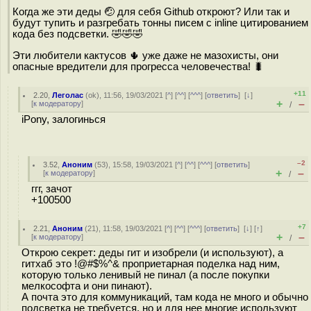
Когда же эти деды 🤕 для себя Github откроют? Или так и
будут тупить и разгребать тонны писем с inline цитированием
кода без подсветки. 🤣🤣🤣
Эти любители кактусов 🌵 уже даже не мазохисты, они
опасные вредители для прогресса человечества! 🐛
+11
2.20
,
Леголас
(
ok
), 11:56, 19/03/2021 [
^
] [
^^
] [
^^^
] [
ответить
]
[
↓
]
+
–
[
к модератору
]
/
iPony, залогинься
–2
3.52
,
Аноним
(
53
), 15:58, 19/03/2021 [
^
] [
^^
] [
^^^
] [
ответить
]
+
–
[
к модератору
]
/
ггг, зачот
+100500
+7
2.21
,
Аноним
(
21
), 11:58, 19/03/2021 [
^
] [
^^
] [
^^^
] [
ответить
]
[
↓
] [
↑
]
+
–
[
к модератору
]
/
Открою секрет: деды гит и изобрели (и используют), а
гитхаб это !@#$%^& проприетарная поделка над ним,
которую только ленивый не пинал (а после покупки
мелкософта и они пинают).
А почта это для коммуникаций, там кода не много и обычно
подсветка не требуется, но и для нее многие используют