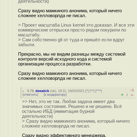
деятельности)
Сразу видно мамкиного анонима, который ничего
сложнее хелловорлда не писал.
> Проект масштаба Linux kernel это доказал. И все эти
коммерческие отпрыски просто рядом покурили по
масштабу.
> Сам собственно git от туда и пришёл если вдруг
забыли.
Прекрасно, мы не видим разницы между системой
контроля версий исходного кода и системой
организации процесса разработки.
Сразу видно мамкиного анонима, который ничего
сложнее хелловорлда не писал.
–1
5.78
,
deeaitch
(
ok
), 19:11, 19/03/2021 [
^
] [
^^
] [
^^^
]
+
–
[
ответить
]
[
к модератору
]
/
>> Нет, это не так. Любая задача имеет два
значимых состояния. Решено и не решено. Всё
остально ИБД (иммитация бурной
деятельности)
> Сразу видно мамкиного анонима, который ничего
сложнее хелловорлда не писал.
Сразу видно эффективного менеджера,