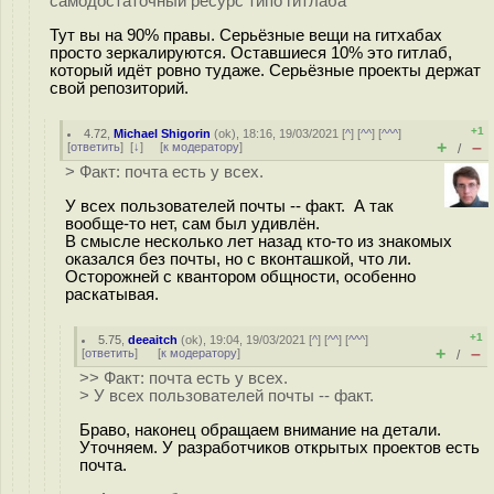
самодостаточный ресурс типо гитлаба
Тут вы на 90% правы. Серьёзные вещи на гитхабах
просто зеркалируются. Оставшиеся 10% это гитлаб,
который идёт ровно тудаже. Серьёзные проекты держат
свой репозиторий.
+1
4.72
,
Michael Shigorin
(
ok
), 18:16, 19/03/2021 [
^
] [
^^
] [
^^^
]
+
–
[
ответить
]
[
↓
] [
к модератору
]
/
> Факт: почта есть у всех.
У всех пользователей почты -- факт. А так
вообще-то нет, сам был удивлён.
В смысле несколько лет назад кто-то из знакомых
оказался без почты, но с вконташкой, что ли.
Осторожней с квантором общности, особенно
раскатывая.
+1
5.75
,
deeaitch
(
ok
), 19:04, 19/03/2021 [
^
] [
^^
] [
^^^
]
+
–
[
ответить
]
[
к модератору
]
/
>> Факт: почта есть у всех.
> У всех пользователей почты -- факт.
Браво, наконец обращаем внимание на детали.
Уточняем. У разработчиков открытых проектов есть
почта.