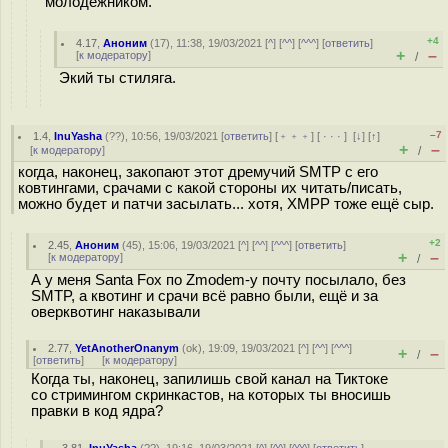
молодёжником.
+4
4.17
,
Аноним
(
17
), 11:38, 19/03/2021 [
^
] [
^^
] [
^^^
] [
ответить
]
+
–
[
к модератору
]
/
Экий ты стиляга.
–7
1.4
,
InuYasha
(
??
), 10:56, 19/03/2021 [
ответить
] [
﹢﹢﹢
] [
· · ·
]
[
↓
] [
↑
]
+
–
[
к модератору
]
/
когда, наконец, закопают этот дремучий SMTP с его
ковтингами, срачами с какой стороны их читать/писать,
можно будет и патчи засылать... хотя, XMPP тоже ещё сыр.
+2
2.45
,
Аноним
(
45
), 15:06, 19/03/2021 [
^
] [
^^
] [
^^^
] [
ответить
]
+
–
[
к модератору
]
/
А у меня Santa Fox по Zmodem-у почту посылало, без
SMTP, а квотинг и срачи всё равно были, ещё и за
оверквотинг наказывали
2.77
,
YetAnotherOnanym
(
ok
), 19:09, 19/03/2021 [
^
] [
^^
] [
^^^
]
+
–
/
[
ответить
]
[
к модератору
]
Когда ты, наконец, запилишь свой канал на Тиктоке
со стримингом скринкастов, на которых ты вносишь
правки в код ядра?