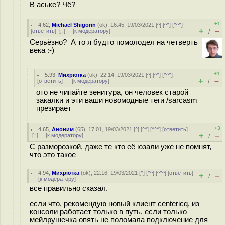
В аське? Чё?
+1
4.62
,
Michael Shigorin
(
ok
), 16:45, 19/03/2021 [
^
] [
^^
] [
^^^
]
+
–
[
ответить
]
[
↓
] [
к модератору
]
/
Серьёзно? А то я будто помолодел на четверть
века :-)
+1
5.93
,
Михрютка
(
ok
), 22:14, 19/03/2021 [
^
] [
^^
] [
^^^
]
+
–
[
ответить
]
[
к модератору
]
/
ото не чипайте зенитура, он человек старой
закалки и эти ваши новомодные теги /sarcasm
презирает
+3
4.65
,
Аноним
(
65
), 17:01, 19/03/2021 [
^
] [
^^
] [
^^^
] [
ответить
]
+
–
[
↑
] [
к модератору
]
/
С разморозкой, даже те кто её юзали уже не помнят,
что это такое
4.94
,
Михрютка
(
ok
), 22:16, 19/03/2021 [
^
] [
^^
] [
^^^
] [
ответить
]
+
–
/
[
к модератору
]
все правильно сказал.
если что, рекомендую новый клиент centericq, из
консоли работает только в путь, если только
мейлрушечка опять не поломала подключение для