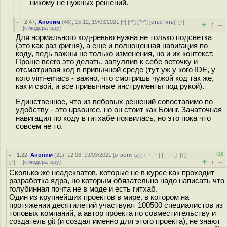
никому не нужных решений.
2.47
,
Аноним
(
46
), 15:12, 19/03/2021 [
^
] [
^^
] [
^^^
] [
ответить
]
[
↑
]
+
–
/
[
к модератору
]
Для нормального код-ревью нужна не только подсветка
(это как раз фигня), а еще и полноценная навигация по
коду, ведь важны не только изменения, но и их контекст.
Проще всего это делать, запуллив к себе веточку и
отсматривая код в привычной среде (тут уж у кого IDE, у
кого vim-emacs - важно, что смотришь чужой код так же,
как и свой, и все привычные инструменты под рукой).
Единственное, что из вебовых решений сопоставимо по
удобству - это upsource, но он стоит как Боинг. Зачаточная
навигация по коду в гитхабе появилась, но это пока что
совсем не то.
+10
1.22
,
Аноним
(
21
), 12:06, 19/03/2021 [
ответить
] [
﹢﹢﹢
] [
· · ·
]
[
↓
]
+
–
[
↑
] [
к модератору
]
/
Сколько же неадекватов, которые не в курсе как проходит
разработка ядра, но которым обязательно надо написать что
голубинная почта не в моде и есть гитхаб.
Один из крупнейших проектов в мире, в котором на
протяжении десятилетий участвуют 100500 специалистов из
топовых компаний, а автор проекта по совместительству и
создатель git (и создал именно для этого проекта), не знают