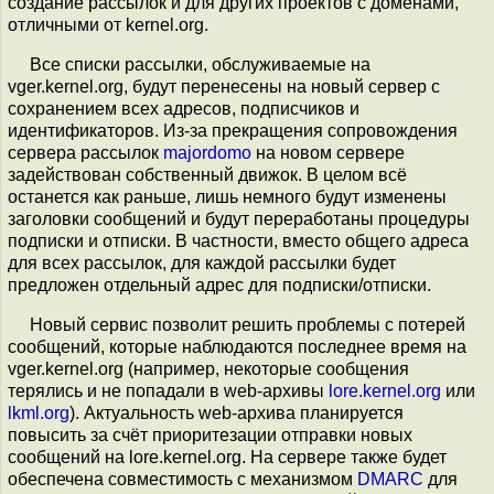
создание рассылок и для других проектов с доменами,
отличными от kernel.org.
Все списки рассылки, обслуживаемые на
vger.kernel.org, будут перенесены на новый сервер с
сохранением всех адресов, подписчиков и
идентификаторов. Из-за прекращения сопровождения
сервера рассылок
majordomo
на новом сервере
задействован собственный движок. В целом всё
останется как раньше, лишь немного будут изменены
заголовки сообщений и будут переработаны процедуры
подписки и отписки. В частности, вместо общего адреса
для всех рассылок, для каждой рассылки будет
предложен отдельный адрес для подписки/отписки.
Новый сервис позволит решить проблемы с потерей
сообщений, которые наблюдаются последнее время на
vger.kernel.org (например, некоторые сообщения
терялись и не попадали в web-архивы
lore.kernel.org
или
lkml.org
). Актуальность web-архива планируется
повысить за счёт приоритезации отправки новых
сообщений на lore.kernel.org. На сервере также будет
обеспечена совместимость с механизмом
DMARC
для