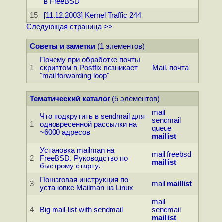
в FreeBSD
15
[11.12.2003] Kernel Traffic 244
Следующая страница >>
Советы и заметки
(1 элементов)
Почему при обработке почты
1
скриптом в Postfix возникает
Mail, почта
"mail forwarding loop"
Тематический каталог
(5 элементов)
mail
Что подкрутить в sendmail для
sendmail
1
одновpесенной pассылки на
queue
~6000 адресов
maillist
Установка mailman на
mail
freebsd
2
FreeBSD. Руководство по
maillist
быстрому старту.
Пошаговая инструкция по
3
mail
maillist
установке Mailman на Linux
mail
4
Big mail-list with sendmail
sendmail
maillist