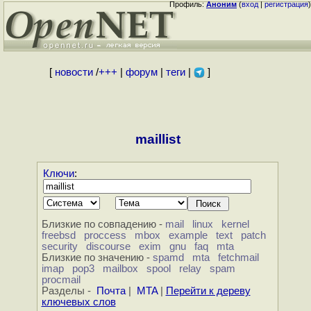
Профиль:
Аноним
(
вход
|
регистрация
)
[
новости
/
+++
|
форум
|
теги
|
]
maillist
Ключи
:
Близкие по совпадению -
mail
linux
kernel
freebsd
proccess
mbox
example
text
patch
security
discourse
exim
gnu
faq
mta
Близкие по значению -
spamd
mta
fetchmail
imap
pop3
mailbox
spool
relay
spam
procmail
Разделы -
Почта
|
MTA
|
Перейти к дереву
ключевых слов