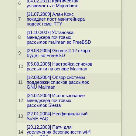
[04.02.2011] Критическая
6
уязвимость в Majordomo
[31.07.2009] Алан Кокс
7
покидает пост маинтейнера
подсистемы TTY
[11.10.2007] Установка
8
менеджера почтовых
рассылок mailman во FreeBSD
[29.08.2005] Gnome 2.12 скоро
9
будет во FreeBSD
[05.08.2005] Настройка списков
10
рассылки на основе Mailman
[12.08.2004] Обзор системы
11
поддержки списков рассылок
GNU Mailman
[24.02.2004] Использование
12
менеджера почтовых
рассылок Siesta
[22.01.2004] Неофициальный
13
SuSE FAQ
[29.12.2003] Патч для
14
увеличения безопасности wi-fi