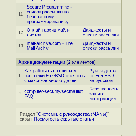
Secure Programming -
список рассылки по
11
безопасному
программированию;
Онлайн архив майл-
Дайджесты и
12
листов
списки рассылки
mail-archive.com - The
Дайджесты и
13
Mail Archiv
списки рассылки
Архив документации
(2 элементов)
Как работать со списком
Руководства
1
рассылки FreeBSD-questions
по FreeBSD
c максимальной отдачей
на русском
Безопасность,
computer-security/secmaillist
2
защита
FAQ
информации
Раздел "
Системные руководства (MANы)
"
скрыт.
Посмотреть
скрытые статьи