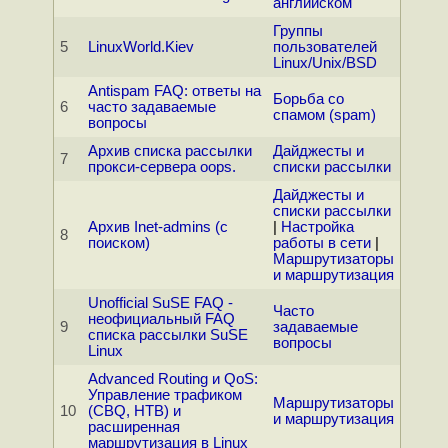
английском
Группы
5
LinuxWorld.Kiev
пользователей
Linux/Unix/BSD
Antispam FAQ: ответы на
Борьба со
6
часто задаваемые
спамом (spam)
вопросы
Архив списка рассылки
Дайджесты и
7
прокси-сервера oops.
списки рассылки
Дайджесты и
списки рассылки
Архив Inet-admins (с
|
Настройка
8
поиском)
работы в сети
|
Маршрутизаторы
и маршрутизация
Unofficial SuSE FAQ -
Часто
неофициальный FAQ
9
задаваемые
списка рассылки SuSE
вопросы
Linux
Advanced Routing и QoS:
Управление трафиком
Маршрутизаторы
10
(CBQ, HTB) и
и маршрутизация
расширенная
маршрутизация в Linux