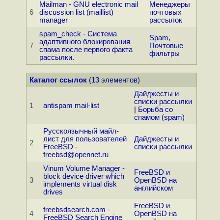
Mailman - GNU electronic mail
Менеджеры
6
discussion list (maillist)
почтовых
manager
рассылок
spam_check - Система
Spam,
адаптивного блокирования
7
Почтовые
спама после первого факта
фильтры
рассылки.
Каталог ссылок
(13 элементов)
Дайджесты и
списки рассылки
1
antispam mail-list
|
Борьба со
спамом (spam)
Русскоязычный майл-
лист для пользователей
Дайджесты и
2
FreeBSD -
списки рассылки
freebsd@opennet.ru
Vinum Volume Manager -
FreeBSD и
block device driver which
3
OpenBSD на
implements virtual disk
английском
drives
FreeBSD и
freebsdsearch.com -
4
OpenBSD на
FreeBSD Search Engine