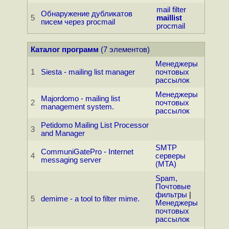
mail
filter
Обнаружение дубликатов
5
maillist
писем через procmail
procmail
Каталог программ
(7 элементов)
Менеджеры
1
Siesta - mailing list manager
почтовых
рассылок
Менеджеры
Majordomo - mailing list
2
почтовых
management system.
рассылок
Petidomo Mailing List Processor
3
and Manager
SMTP
CommuniGatePro - Internet
4
серверы
messaging server
(MTA)
Spam,
Почтовые
фильтры
|
5
demime - a tool to filter mime.
Менеджеры
почтовых
рассылок