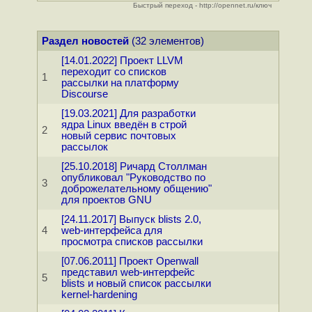
Быстрый переход - http://opennet.ru/ключ
Раздел новостей
(32 элементов)
[14.01.2022] Проект LLVM
переходит со списков
1
рассылки на платформу
Discourse
[19.03.2021] Для разработки
ядра Linux введён в строй
2
новый сервис почтовых
рассылок
[25.10.2018] Ричард Столлман
опубликовал "Руководство по
3
доброжелательному общению"
для проектов GNU
[24.11.2017] Выпуск blists 2.0,
4
web-интерфейса для
просмотра списков рассылки
[07.06.2011] Проект Openwall
представил web-интерфейс
5
blists и новый список рассылки
kernel-hardening