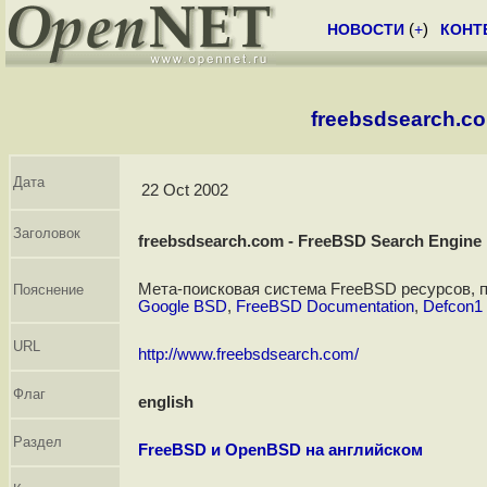
НОВОСТИ
(
+
)
КОНТ
freebsdsearch.co
Дата
22 Oct 2002
Заголовок
freebsdsearch.com - FreeBSD Search Engine
Мета-поисковая система FreeBSD ресурсов, 
Пояснение
Google BSD
,
FreeBSD Documentation
,
Defcon1
URL
http://www.freebsdsearch.com/
Флаг
english
Раздел
FreeBSD и OpenBSD на английском