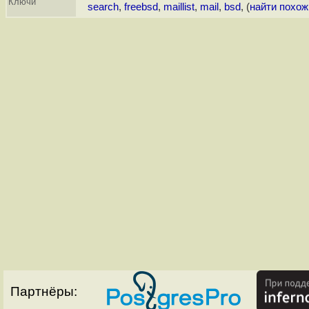
Ключи
search
,
freebsd
,
maillist
,
mail
,
bsd
, (
найти похо
Партнёры: