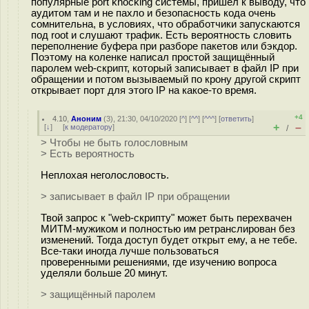
популярные port knocking системы, пришёл к выводу, что
аудитом там и не пахло и безопасность кода очень
сомнительна, в условиях, что обработчики запускаются
под root и слушают трафик. Есть вероятность словить
переполнение буфера при разборе пакетов или бэкдор.
Поэтому на коленке написал простой защищённый
паролем web-скрипт, который записывает в файл IP при
обращении и потом вызываемый по крону другой скрипт
открывает порт для этого IP на какое-то время.
+4
4.10
,
Аноним
(
3
), 21:30, 04/10/2020 [
^
] [
^^
] [
^^^
] [
ответить
]
+
–
[
↓
] [
к модератору
]
/
> Чтобы не быть голословным
> Есть вероятность
Неплохая неголословость.
> записывает в файл IP при обращении
Твой запрос к "web-скрипту" может быть перехвачен
МИТМ-мужиком и полностью им ретранслирован без
изменений. Тогда доступ будет открыт ему, а не тебе.
Все-таки иногда лучше пользоваться
проверенными решениями, где изучению вопроса
уделяли больше 20 минут.
> защищённый паролем