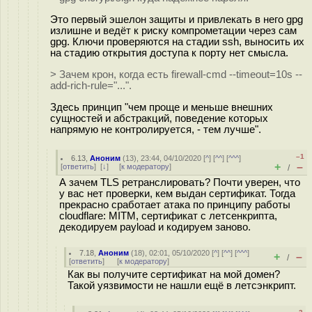
Это первый эшелон защиты и привлекать в него gpg
излишне и ведёт к риску компрометации через сам
gpg. Ключи проверяются на стадии ssh, выносить их
на стадию открытия доступа к порту нет смысла.
> Зачем крон, когда есть firewall-cmd --timeout=10s --
add-rich-rule="...".
Здесь принцип "чем проще и меньше внешних
сущностей и абстракций, поведение которых
напрямую не контролируется, - тем лучше".
–1
6.13
,
Аноним
(
13
), 23:44, 04/10/2020 [
^
] [
^^
] [
^^^
]
+
–
[
ответить
]
[
↓
] [
к модератору
]
/
А зачем TLS ретранслировать? Почти уверен, что
у вас нет проверки, кем выдан сертификат. Тогда
прекрасно сработает атака по принципу работы
cloudflare: MITM, сертификат с летсенкрипта,
декодируем payload и кодируем заново.
7.18
,
Аноним
(
18
), 02:01, 05/10/2020 [
^
] [
^^
] [
^^^
]
+
–
/
[
ответить
]
[
к модератору
]
Как вы получите сертификат на мой домен?
Такой уязвимости не нашли ещё в летсэнкрипт.