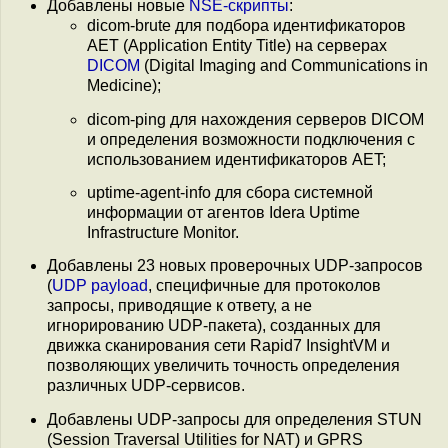
Добавлены новые
NSE-скрипты
:
dicom-brute для подбора идентификаторов
AET (Application Entity Title) на серверах
DICOM
(Digital Imaging and Communications in
Medicine);
dicom-ping для нахождения серверов DICOM
и определения возможности подключения с
использованием идентификаторов AET;
uptime-agent-info для сбора системной
информации от агентов Idera Uptime
Infrastructure Monitor.
Добавлены 23 новых проверочных UDP-запросов
(
UDP payload
, специфичные для протоколов
запросы, приводящие к ответу, а не
игнорированию UDP-пакета), созданных для
движка сканирования сети Rapid7 InsightVM и
позволяющих увеличить точность определения
различных UDP-сервисов.
Добавлены UDP-запросы для определения STUN
(Session Traversal Utilities for NAT) и GPRS