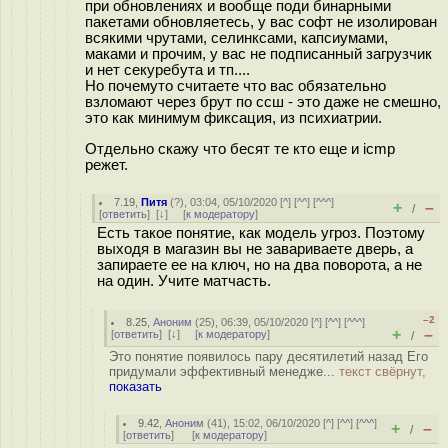
при обновлениях и вообще поди бинарными
пакетами обновляетесь, у вас софт не изолирован
всякими чрутами, селинксами, капсиумами,
маками и прочим, у вас не подписанный загрузчик
и нет секуребута и тп....
Но почемуто считаете что вас обязательно
взломают через брут по ссш - это даже не смешно,
это как минимум фиксация, из психиатрии.
Отдельно скажу что бесят те кто еще и icmp
режет.
7.19
,
Питя
(
?
), 03:04, 05/10/2020 [
^
] [
^^
] [
^^^
]
+
–
/
[
ответить
]
[
↓
] [
к модератору
]
Есть такое понятие, как модель угроз. Поэтому
выходя в магазин вы не завариваете дверь, а
запираете ее на ключ, но на два поворота, а не
на один. Учите матчасть.
–2
8.25
,
Аноним
(
25
), 06:39, 05/10/2020 [
^
] [
^^
] [
^^^
]
+
–
[
ответить
]
[
↓
] [
к модератору
]
/
Это понятие появилось пару десятилетий назад Его
придумали эффективный менедже...
текст свёрнут,
показать
9.42
,
Аноним
(
41
), 15:02, 06/10/2020 [
^
] [
^^
] [
^^^
]
+
–
/
[
ответить
]
[
к модератору
]