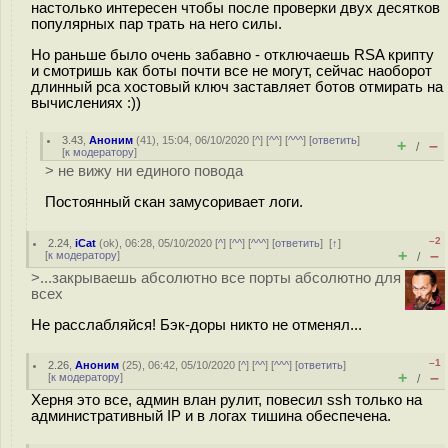
настолько интересен чтобы после проверки двух десятков
популярных пар трать на него силы.
Но раньше было очень забавно - отключаешь RSA крипту
и смотришь как боты почти все не могут, сейчас наоборот
длинный рса хостовый ключ заставляет ботов отмирать на
вычислениях :))
3.43
,
Аноним
(
41
), 15:04, 06/10/2020 [
^
] [
^^
] [
^^^
] [
ответить
]
+
–
/
[
к модератору
]
> не вижу ни единого повода
Постоянный скан замусоривает логи.
–2
2.24
,
iCat
(
ok
), 06:28, 05/10/2020 [
^
] [
^^
] [
^^^
] [
ответить
]
[
↑
]
+
–
[
к модератору
]
/
>...закрываешь абсолютно все порты абсолютно для
всех
Не расслабляйся! Бэк-доры никто не отменял...
–1
2.26
,
Аноним
(
25
), 06:42, 05/10/2020 [
^
] [
^^
] [
^^^
] [
ответить
]
+
–
[
к модератору
]
/
Херня это все, админ влан рулит, повесил ssh только на
административный IP и в логах тишина обеспечена.