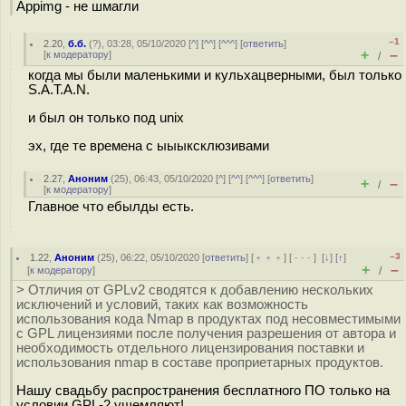
Appimg - не шмагли
–1
2.20
,
б.б.
(
?
), 03:28, 05/10/2020 [
^
] [
^^
] [
^^^
] [
ответить
]
+
–
[
к модератору
]
/
когда мы были маленькими и кульхацверными, был только
S.A.T.A.N.
и был он только под unix
эх, где те времена с ыыыксклюзивами
2.27
,
Аноним
(
25
), 06:43, 05/10/2020 [
^
] [
^^
] [
^^^
] [
ответить
]
+
–
/
[
к модератору
]
Главное что ебылды есть.
–3
1.22
,
Аноним
(
25
), 06:22, 05/10/2020 [
ответить
] [
﹢﹢﹢
] [
· · ·
]
[
↓
] [
↑
]
+
–
[
к модератору
]
/
> Отличия от GPLv2 сводятся к добавлению нескольких
исключений и условий, таких как возможность
использования кода Nmap в продуктах под несовместимыми
с GPL лицензиями после получения разрешения от автора и
необходимость отдельного лицензирования поставки и
использования nmap в составе проприетарных продуктов.
Нашу свадьбу распространения бесплатного ПО только на
условии GPL-2 ущемляют!