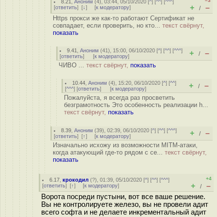
–3
8.21
,
Аноним
(
4
), 03:44, 05/10/2020 [
^
] [
^^
] [
^^^
]
+
–
[
ответить
]
[
↓
] [
к модератору
]
/
Https прокси же как-то работают Сертификат не
совпадает, если проверить, но кто...
текст свёрнут,
показать
9.41
,
Аноним
(
41
), 15:00, 06/10/2020 [
^
] [
^^
] [
^^^
]
+
–
/
[
ответить
]
[
к модератору
]
ЧИВО ...
текст свёрнут,
показать
10.44
,
Аноним
(
4
), 15:20, 06/10/2020 [
^
] [
^^
]
+
–
/
[
^^^
] [
ответить
]
[
к модератору
]
Пожалуйста, я всегда раз просветить
безграмотность Это особенность реализации h...
текст свёрнут,
показать
8.39
,
Аноним
(
39
), 02:39, 06/10/2020 [
^
] [
^^
] [
^^^
]
+
–
/
[
ответить
]
[
↑
] [
к модератору
]
Изначально исхожу из возможности MITM-атаки,
когда атакующий где-то рядом с се...
текст свёрнут,
показать
+4
6.17
,
крокодил
(
?
), 01:39, 05/10/2020 [
^
] [
^^
] [
^^^
]
+
–
[
ответить
]
[
↑
] [
к модератору
]
/
Ворота посреди пустыни, вот все ваше решение.
Вы не контролируете железо, вы не провели адит
всего софта и не делаете инкрементальный адит