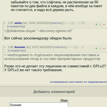
забывайте о том, что софтина, не распиленная на 50
пакетов по два файла в каждом, в нём вообще за пакет
не считается, и надо всё дерево рыть.
1.37
,
swine
(
ok
), 19:40, 05/10/2020 [
ответить
] [
﹢﹢﹢
] [
· · ·
]
[
↑
]
+
–
/
[
к модератору
]
>Добавлена опция "--discovery-ignore-rst"
Вот сейчас роскомнадзору обидно было.
1.40
,
Аноним
(
41
), 14:57, 06/10/2020 [
ответить
] [
﹢﹢﹢
] [
· · ·
]
+
–
/
[
к модератору
]
> необходимость отдельного лицензирования поставки и
использования nmap в составе проприетарных продуктов
Разве это не делает эту лицензию не совместимой с GPLv2?
У GPLv2 же нет такого требования.
игнорирование участников
|
лог модерирования
Добавить комментарий
Имя: