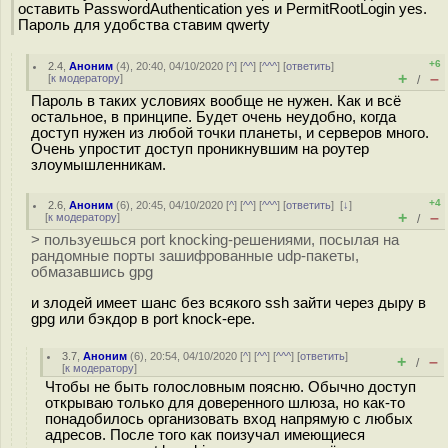
оставить PasswordAuthentication yes и PermitRootLogin yes.
Пароль для удобства ставим qwerty
+6
2.4
,
Аноним
(
4
), 20:40, 04/10/2020 [
^
] [
^^
] [
^^^
] [
ответить
]
+
–
[
к модератору
]
/
Пароль в таких условиях вообще не нужен. Как и всё
остальное, в принципе. Будет очень неудобно, когда
доступ нужен из любой точки планеты, и серверов много.
Очень упростит доступ проникнувшим на роутер
злоумышленникам.
+4
2.6
,
Аноним
(
6
), 20:45, 04/10/2020 [
^
] [
^^
] [
^^^
] [
ответить
]
[
↓
]
+
–
[
к модератору
]
/
> пользуешься port knocking-решениями, посылая на
рандомные порты зашифрованные udp-пакеты,
обмазавшись gpg
и злодей имеет шанс без всякого ssh зайти через дыру в
gpg или бэкдор в port knock-ере.
3.7
,
Аноним
(
6
), 20:54, 04/10/2020 [
^
] [
^^
] [
^^^
] [
ответить
]
+
–
/
[
к модератору
]
Чтобы не быть голословным поясню. Обычно доступ
открываю только для доверенного шлюза, но как-то
понадобилось организовать вход напрямую с любых
адресов. После того как поизучал имеющиеся