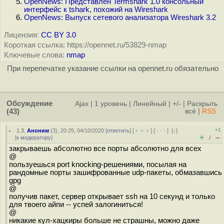
OpenNews: Представлен Termshark 1.0 консольный
интерфейс к tshark, похожий на Wireshark
OpenNews: Выпуск сетевого анализатора Wireshark 3.2
Лицензия:
CC BY 3.0
Короткая ссылка: https://opennet.ru/53829-nmap
Ключевые слова:
nmap
При перепечатке указание ссылки на opennet.ru обязательно
Обсуждение
Ajax
|
1 уровень
|
Линейный
|
+/-
|
Раскрыть
(43)
всё
|
RSS
+1
1.3
,
Аноним
(
3
), 20:25, 04/10/2020 [
ответить
] [
﹢﹢﹢
] [
· · ·
]
[
↓
]
+
–
[
к модератору
]
/
закрываешь абсолютно все порты абсолютно для всех
@
пользуешься port knocking-решениями, посылая на
рандомные порты зашифрованные udp-пакеты, обмазавшись
gpg
@
получив пакет, сервер открывает ssh на 10 секунд и только
для твоего айпи -- успей залогиниться!
@
никакие кул-хацкиры больше не страшны, можно даже