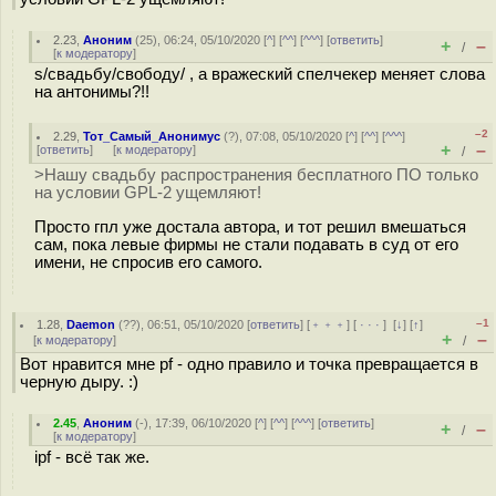
2.23
,
Аноним
(
25
), 06:24, 05/10/2020 [
^
] [
^^
] [
^^^
] [
ответить
]
+
–
/
[
к модератору
]
s/свадьбу/свободу/ , а вражеский спелчекер меняет слова
на антонимы?!!
–2
2.29
,
Тот_Самый_Анонимус
(
?
), 07:08, 05/10/2020 [
^
] [
^^
] [
^^^
]
+
–
[
ответить
]
[
к модератору
]
/
>Нашу свадьбу распространения бесплатного ПО только
на условии GPL-2 ущемляют!
Просто гпл уже достала автора, и тот решил вмешаться
сам, пока левые фирмы не стали подавать в суд от его
имени, не спросив его самого.
–1
1.28
,
Daemon
(
??
), 06:51, 05/10/2020 [
ответить
] [
﹢﹢﹢
] [
· · ·
]
[
↓
] [
↑
]
+
–
[
к модератору
]
/
Вот нравится мне pf - одно правило и точка превращается в
черную дыру. :)
2.45
,
Аноним
(
-
), 17:39, 06/10/2020 [
^
] [
^^
] [
^^^
] [
ответить
]
+
–
/
[
к модератору
]
ipf - всё так же.