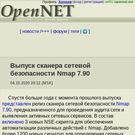
Профиль:
Аноним
(
вход
|
регистрация
)
неRU
opennet.me
[
новости
/
+++
|
форум
|
теги
|
]
Выпуск сканера сетевой
безопасности Nmap 7.90
04.10.2020 20:12 (MSK)
Спустя больше года с момента прошлого выпуска
представлен
релиз сканера сетевой безопасности
Nmap
7.90
, предназначенного для проведения аудита сети и
выявления активных сетевых сервисов. В состав
включено
3 новых NSE-скрипта для обеспечения
автоматизации различных действий с Nmap. Добавлено
более 1200 новых сигнатур для определения сетевых