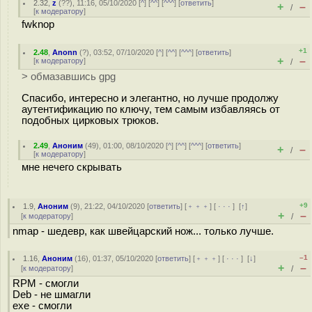
2.32
,
z
(
??
), 11:16, 05/10/2020 [
^
] [
^^
] [
^^^
] [
ответить
]
+
–
/
[
к модератору
]
fwknop
+1
2.48
,
Anonn
(
?
), 03:52, 07/10/2020 [
^
] [
^^
] [
^^^
] [
ответить
]
+
–
[
к модератору
]
/
> обмазавшись gpg
Спасибо, интересно и элегантно, но лучше продолжу
аутентификацию по ключу, тем самым избавляясь от
подобных цирковых трюков.
2.49
,
Аноним
(
49
), 01:00, 08/10/2020 [
^
] [
^^
] [
^^^
] [
ответить
]
+
–
/
[
к модератору
]
мне нечего скрывать
+9
1.9
,
Аноним
(
9
), 21:22, 04/10/2020 [
ответить
] [
﹢﹢﹢
] [
· · ·
]
[
↑
]
+
–
[
к модератору
]
/
nmap - шедевр, как швейцарский нож... только лучше.
–1
1.16
,
Аноним
(
16
), 01:37, 05/10/2020 [
ответить
] [
﹢﹢﹢
] [
· · ·
]
[
↓
]
+
–
[
к модератору
]
/
RPM - смогли
Deb - не шмагли
exe - смогли