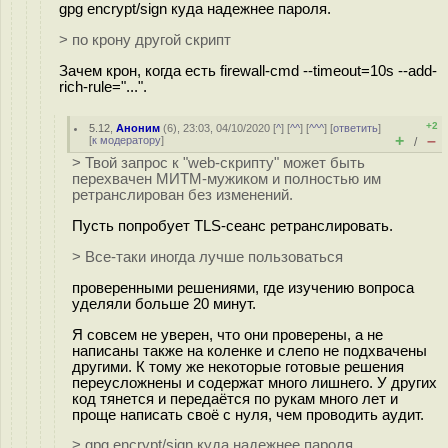
gpg encrypt/sign куда надежнее пароля.
> по крону другой скрипт
Зачем крон, когда есть firewall-cmd --timeout=10s --add-
rich-rule="...".
+2
5.12
,
Аноним
(
6
), 23:03, 04/10/2020 [
^
] [
^^
] [
^^^
] [
ответить
]
+
–
[
к модератору
]
/
> Твой запрос к "web-скрипту" может быть
перехвачен МИТМ-мужиком и полностью им
ретранслирован без изменений.
Пусть попробует TLS-сеанс ретранслировать.
> Все-таки иногда лучше пользоваться
проверенными решениями, где изучению вопроса
уделяли больше 20 минут.
Я совсем не уверен, что они проверены, а не
написаны также на коленке и слепо не подхвачены
другими. К тому же некоторые готовые решения
переусложнены и содержат много лишнего. У других
код тянется и передаётся по рукам много лет и
проще написать своё с нуля, чем проводить аудит.
> gpg encrypt/sign куда надежнее пароля.