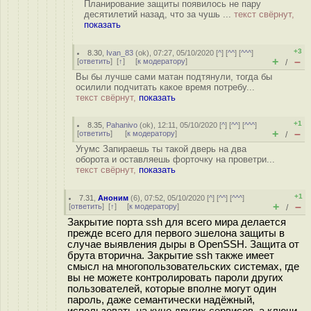
Планирование защиты появилось не пару
десятилетий назад, что за чушь ...
текст свёрнут,
показать
+3
8.30
,
Ivan_83
(
ok
), 07:27, 05/10/2020 [
^
] [
^^
] [
^^^
]
+
–
[
ответить
]
[
↑
] [
к модератору
]
/
Вы бы лучше сами матан подтянули, тогда бы
осилили подчитать какое время потребу...
текст свёрнут,
показать
+1
8.35
,
Pahanivo
(
ok
), 12:11, 05/10/2020 [
^
] [
^^
] [
^^^
]
+
–
[
ответить
]
[
к модератору
]
/
Угумс Запираешь ты такой дверь на два
оборота и оставляешь форточку на проветри...
текст свёрнут,
показать
+1
7.31
,
Аноним
(
6
), 07:52, 05/10/2020 [
^
] [
^^
] [
^^^
]
+
–
[
ответить
]
[
↑
] [
к модератору
]
/
Закрытие порта ssh для всего мира делается
прежде всего для первого эшелона защиты в
случае выявления дыры в OpenSSH. Защита от
брута вторична. Закрытие ssh также имеет
смысл на многопользовательских системах, где
вы не можете контролировать пароли других
пользователей, которые вполне могут один
пароль, даже семантически надёжный,