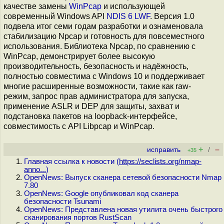
качестве замены
WinPcap
и использующей
современный Windows API
NDIS 6 LWF
. Версия 1.0
подвела итог семи годам разработки и ознаменовала
стабилизацию Npcap и готовность для повсеместного
использования. Библиотека Npcap, по сравнению с
WinPcap, демонстрирует более высокую
производительность, безопасность и надёжность,
полностью совместима с Windows 10 и поддерживает
многие расширенные возможности, такие как raw-
режим, запрос прав администратора для запуска,
применение ASLR и DEP для защиты, захват и
подстановка пакетов на loopback-интерфейсе,
совместимость с API Libpcap и WinPcap.
+
–
исправить
/
+35
Главная ссылка к новости (
https://seclists.org/nmap-
anno...
)
OpenNews: Выпуск сканера сетевой безопасности Nmap
7.80
OpenNews: Google опубликовал код сканера
безопасности Tsunami
OpenNews: Представлена новая утилита очень быстрого
сканирования портов RustScan