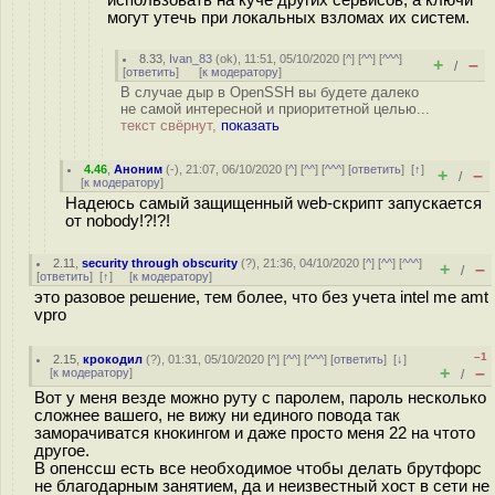
использовать на куче других сервисов, а ключи
могут утечь при локальных взломах их систем.
8.33
,
Ivan_83
(
ok
), 11:51, 05/10/2020 [
^
] [
^^
] [
^^^
]
+
–
/
[
ответить
]
[
к модератору
]
В случае дыр в OpenSSH вы будете далеко
не самой интересной и приоритетной целью...
текст свёрнут,
показать
4.46
,
Аноним
(
-
), 21:07, 06/10/2020 [
^
] [
^^
] [
^^^
] [
ответить
]
[
↑
]
+
–
/
[
к модератору
]
Надеюсь самый защищенный web-скрипт запускается
от nobody!?!?!
2.11
,
security through obscurity
(
?
), 21:36, 04/10/2020 [
^
] [
^^
] [
^^^
]
+
–
/
[
ответить
]
[
↑
] [
к модератору
]
это разовое решение, тем более, что без учета intel me amt
vpro
–1
2.15
,
крокодил
(
?
), 01:31, 05/10/2020 [
^
] [
^^
] [
^^^
] [
ответить
]
[
↓
]
+
–
[
к модератору
]
/
Вот у меня везде можно руту с паролем, пароль несколько
сложнее вашего, не вижу ни единого повода так
заморачиватся кнокингом и даже просто меня 22 на чтото
другое.
В опенссш есть все необходимое чтобы делать брутфорс
не благодарным занятием, да и неизвестный хост в сети не