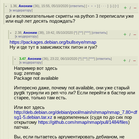
1.36
,
Аноним
(
36
), 15:55, 05/10/2020 [
ответить
] [
﹢﹢﹢
] [
· · ·
]
[
↓
] [
↑
]
+
–
/
[
к модератору
]
gui и вспомогательные скрипты на python 3 переписали уже
или ещё лет десять подождать?
2.38
,
Аноним
(
38
), 19:42, 05/10/2020 [
^
] [
^^
] [
^^^
] [
ответить
]
+
–
/
[
к модератору
]
https://packages.debian.org/bullseye/nmap
Ну и где тут в зависимостях питон и гуи?
3.47
,
Аноним
(
36
), 23:22, 06/10/2020 [
^
] [
^^
] [
^^^
] [
ответить
]
+
–
/
[
к модератору
]
Например вот здесь
sug: zenmap
Package not available
Интересно даже, почему not available, они уже старый
pygtk турнули из реп что ли? Если перейти в бастер или
старее, только там есть.
Или вот здесь
http://deb.debian.org/debian/pool/main/n/nmap/nmap_7.80+df
sg1-5.debian.tar.xz
в недопиленных (судя по до сих пор
открытому
https://github.com/nmap/nmap/pull/1484/files
)
патчах.
Вы, если пытаетесь аргументировать дебианом, не