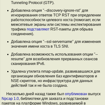
Tunneling Protocol (GTP).
Добавлена опция "--discovery-ignore-rst" для
игнорирования ответов TCP RST при определении
работоспособности целевого хоста (помогает, если
межсетевые экраны или системы инспектирования
трафика
подставляют
RST-пакеты для обрыва
соединения).
Добавлена опция "--ssl-servername" для изменения
значения имени хоста в TLS SNI.
Добавлена возможность использования опции "--
resume" для возобновления прерванных сеансов
сканирования IPv6.
Удалена утилита nmap-update, развивавшаяся для
организации обновления баз идентификаторов и
NSE-скриптов, но инфраструктура для данных
действий так и не была создана.
Несколько дней назад также был
опубликован
выпуск
Npcap 1.0
, библиотеки для захвата и подстановки
пакетов на платформе Windows, развиваемой в