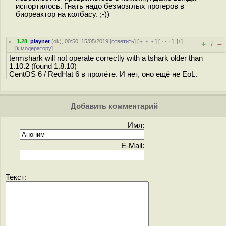
испортилось. Гнать надо безмозглых прогеров в
биореактор на колбасу. ;-))
1.28
,
playnet
(
ok
), 00:50, 15/05/2019 [
ответить
] [
﹢﹢﹢
] [
· · ·
]
[
↑
]
+
–
/
[
к модератору
]
termshark will not operate correctly with a tshark older than
1.10.2 (found 1.8.10)
CentOS 6 / RedHat 6 в пролёте. И нет, оно ещё не EoL.
Добавить комментарий
Имя:
E-Mail:
Текст: