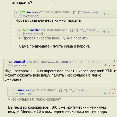
отпарсить?
4.25
,
Аноним
(
25
), 07:35, 28/04/2019 [
^
] [
^^
] [
^^^
] [
ответить
]
+
–
/
[
к модератору
]
Яровая сказала весь нужно парсить
5.27
,
macfaq
(
?
), 15:48, 01/05/2019 [
^
] [
^^
] [
^^^
] [
ответить
]
+
–
/
[
к модератору
]
> Яровая сказала весь нужно парсить
Сама придумала - пусть сама и парсит.
+7
1.3
,
Андрей
(
??
), 09:07, 23/04/2019 [
ответить
] [
﹢﹢﹢
] [
· · ·
]
[
↓
] [
↑
]
+
–
[
к модератору
]
/
будь осторожны, оно парсит все пакеты через мерзкий XML и
может сожрать всю вашу память (несколько Гб легко
сжирает)
–31
2.5
,
Аноним
(
5
), 09:59, 23/04/2019 [
^
] [
^^
] [
^^^
] [
ответить
]
+
–
[
к модератору
]
/
>несколько Гб легко сжирает
Вылези из криокамеры, 8гб уже критический минимум
везде. Меньше 16 в последние несколько лет не видел.