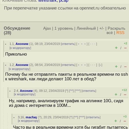
Ключевые слова:
wireshark
,
pcap
При перепечатке указание ссылки на opennet.ru обязательно
Обсуждение
Ajax
|
1 уровень
|
Линейный
|
+/-
|
Раскрыть
(28)
всё
|
RSS
+2
1.1
,
Аноним
(
1
), 08:19, 23/04/2019 [
ответить
] [
﹢﹢﹢
] [
· · ·
]
+
–
[
к модератору
]
/
Прикольно
1.2
,
Аноним
(
2
), 08:54, 23/04/2019 [
ответить
] [
﹢﹢﹢
] [
· · ·
]
[
↓
]
+
–
/
[
к модератору
]
Почему бы не отправлять пакеты в реальном времени по ssh
к wireshark, как люди делают 100 лет в обед?
+12
2.4
,
Аноним
(
4
), 09:12, 23/04/2019 [
^
] [
^^
] [
^^^
] [
ответить
]
+
–
[
к модератору
]
/
Ну, например, анализируем трафик на аплинке 10G, сидя
из дома с интернетом в 100M...
+3
3.16
,
macfaq
(
?
), 20:29, 23/04/2019 [
^
] [
^^
] [
^^^
] [
ответить
]
+
–
[
к модератору
]
/
Часто вы в реальном времени хотя бы гигабит пытаетесь