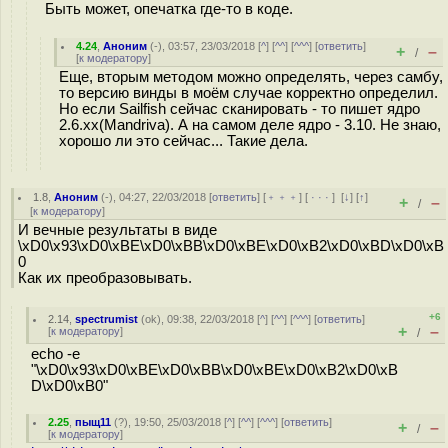
Быть может, опечатка где-то в коде.
4.24
,
Аноним
(
-
), 03:57, 23/03/2018 [
^
] [
^^
] [
^^^
] [
ответить
]
+
–
/
[
к модератору
]
Еще, вторым методом можно определять, через самбу,
то версию винды в моём случае корректно определил.
Но если Sailfish сейчас сканировать - то пишет ядро
2.6.хх(Mandriva). А на самом деле ядро - 3.10. Не знаю,
хорошо ли это сейчас... Такие дела.
1.8
,
Аноним
(
-
), 04:27, 22/03/2018 [
ответить
] [
﹢﹢﹢
] [
· · ·
]
[
↓
] [
↑
]
+
–
/
[
к модератору
]
И вечные результаты в виде
\xD0\x93\xD0\xBE\xD0\xBB\xD0\xBE\xD0\xB2\xD0\xBD\xD0\xB
0
Как их преобразовывать.
+6
2.14
,
spectrumist
(
ok
), 09:38, 22/03/2018 [
^
] [
^^
] [
^^^
] [
ответить
]
+
–
[
к модератору
]
/
echo -e
"\xD0\x93\xD0\xBE\xD0\xBB\xD0\xBE\xD0\xB2\xD0\xB
D\xD0\xB0"
2.25
,
пыщ11
(
?
), 19:50, 25/03/2018 [
^
] [
^^
] [
^^^
] [
ответить
]
+
–
/
[
к модератору
]