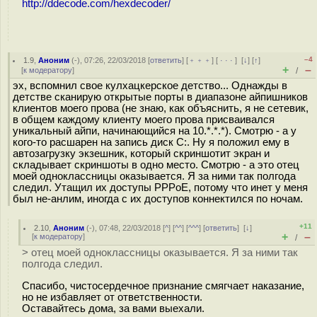
http://ddecode.com/hexdecoder/
–4
1.9
,
Аноним
(
-
), 07:26, 22/03/2018 [
ответить
] [
﹢﹢﹢
] [
· · ·
]
[
↓
] [
↑
]
+
–
[
к модератору
]
/
эх, вспомнил свое кулхацкерское детство... Однажды в
детстве сканирую открытые порты в диапазоне айпишников
клиентов моего прова (не знаю, как объяснить, я не сетевик,
в общем каждому клиенту моего прова присваивался
уникальный айпи, начинающийся на 10.*.*.*). Смотрю - а у
кого-то расшарен на запись диск C:. Ну я положил ему в
автозагрузку экзешник, который скриншотит экран и
складывает скриншоты в одно место. Смотрю - а это отец
моей одноклассницы оказывается. Я за ними так полгода
следил. Утащил их доступы PPPoE, потому что инет у меня
был не-анлим, иногда с их доступов коннектился по ночам.
+11
2.10
,
Аноним
(
-
), 07:48, 22/03/2018 [
^
] [
^^
] [
^^^
] [
ответить
]
[
↓
]
+
–
[
к модератору
]
/
> отец моей одноклассницы оказывается. Я за ними так
полгода следил.
Спасибо, чистосердечное признание смягчает наказание,
но не избавляет от ответственности.
Оставайтесь дома, за вами выехали.