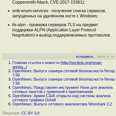
Coppersmith Attack, CVE-2017-15361);
smb-enum-services - получение списка сервисов,
запущенных на удалённом хосте с Windows;
tls-alpn - проверка серверов TLS на предмет
поддержки ALPN (Application Layer Protocol
Negotiation) и вывод поддерживаемых протоколов.
+
–
исправить
/
+14
Главная ссылка к новости (
http://seclists.org/nmap-
annou...
)
OpenNews: Выпуск сканера сетевой безопасности Nmap
7.60
OpenNews: Выпуск сканера сетевой безопасности Nmap
7.50
OpenNews: Представлен инструмент Hone для анализа
сетевых пакетов с привязкой к приложениям
OpenNews: Армия США открыла код системы анализа
сетевого трафика Dshell
OpenNews: Выпуск сетевого анализатора Wireshark 2.2
Лицензия:
CC BY 3.0