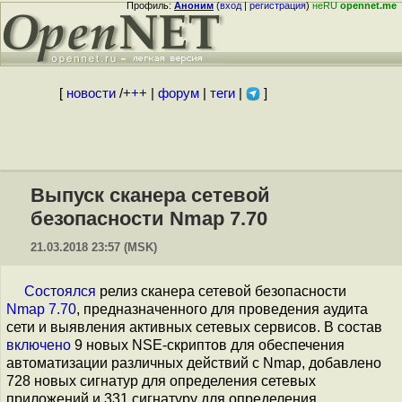
Профиль:
Аноним
(
вход
|
регистрация
)
неRU
opennet.me
[
новости
/
+++
|
форум
|
теги
|
]
Выпуск сканера сетевой
безопасности Nmap 7.70
21.03.2018 23:57 (MSK)
Состоялся
релиз сканера сетевой безопасности
Nmap 7.70
, предназначенного для проведения аудита
сети и выявления активных сетевых сервисов. В состав
включено
9 новых NSE-скриптов для обеспечения
автоматизации различных действий с Nmap, добавлено
728 новых сигнатур для определения сетевых
приложений и 331 сигнатуру для определения