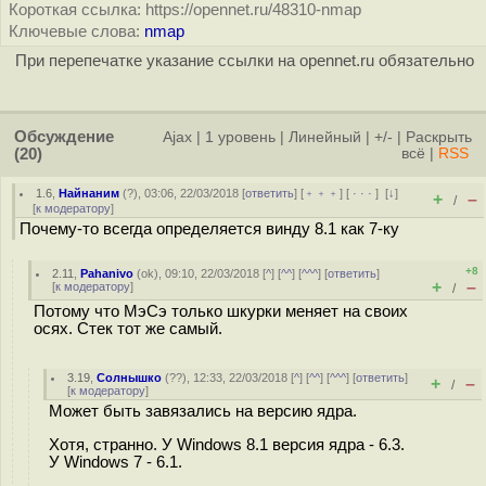
Короткая ссылка: https://opennet.ru/48310-nmap
Ключевые слова:
nmap
При перепечатке указание ссылки на opennet.ru обязательно
Обсуждение
Ajax
|
1 уровень
|
Линейный
|
+/-
|
Раскрыть
(20)
всё
|
RSS
1.6
,
Найнаним
(
?
), 03:06, 22/03/2018 [
ответить
] [
﹢﹢﹢
] [
· · ·
]
[
↓
]
+
–
/
[
к модератору
]
Почему-то всегда определяется винду 8.1 как 7-ку
+8
2.11
,
Pahanivo
(
ok
), 09:10, 22/03/2018 [
^
] [
^^
] [
^^^
] [
ответить
]
+
–
[
к модератору
]
/
Потому что МэСэ только шкурки меняет на своих
осях. Стек тот же самый.
3.19
,
Солнышко
(
??
), 12:33, 22/03/2018 [
^
] [
^^
] [
^^^
] [
ответить
]
+
–
/
[
к модератору
]
Может быть завязались на версию ядра.
Хотя, странно. У Windows 8.1 версия ядра - 6.3.
У Windows 7 - 6.1.