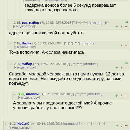
задержка доноса более 5 секунд превращает
каждого в подозреваемого
+3
2.15
,
тов. майор
(
?
), 10:03, 22/03/2018 [
^
] [
^^
] [
^^^
] [
ответить
]
[
↑
]
+
–
[
к модератору
]
/
адрес еще напиши свой пожалуйста
2.16
,
Васян
(
?
), 10:13, 22/03/2018 [
^
] [
^^
] [
^^^
] [
ответить
]
+
–
/
[
к модератору
]
Тоже вспомнил. Аж слеза накатилась.
+5
2.20
,
Майор
(
??
), 12:52, 22/03/2018 [
^
] [
^^
] [
^^^
] [
ответить
]
+
–
[
к модератору
]
/
Спасибо, молодой человек, вы то нам и нужны. 12 лет за
вами гоняемся. Не покидайте сегодня квартиру, за вами
подъедут.
3.26
,
Аноним
(
-
), 02:10, 29/03/2018 [
^
] [
^^
] [
^^^
] [
ответить
]
+
–
/
[
к модератору
]
А зарплату вы предложите достойную? А прочие
условия работы у вас сносные???
1.12
,
Ne01eX
(
ok
), 09:14, 22/03/2018 [
ответить
] [
﹢﹢﹢
] [
· · ·
]
[
↑
]
+
–
/
[
к модератору
]