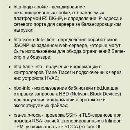
http-bigip-cookie - декодирование
незашифрованных cookie, отправляемых
платформой F5 BIG-IP, и определение IP-адреса и
сетевого порта для сервера за балансировщиком
нагрузки;
http-jsonp-detection - определение обработчиков
JSONP на заданном web-сервере, которые могут
быть использованы для обхода ограничений Same-
origin в браузере;
http-trane-info - получение информации с
контроллеров Trane Tracer и подключенных через
них устройств HVAC;
nbd-info - использование библиотеки nbd.lua для
отправки запросов к NBD (Network Block Devices)
для получения информации о протоколе и
экспортируемых файлах;
rsa-vuln-roca - проверка SSH- и TLS-сервисов при
помощи RSA-ключей, сгенерированных в Infineon
TPM, уязвимых к атаке ROCA (Return Of