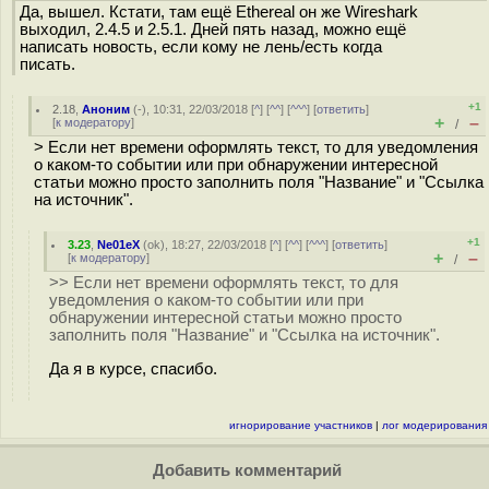
Да, вышел. Кстати, там ещё Ethereal он же Wireshark
выходил, 2.4.5 и 2.5.1. Дней пять назад, можно ещё
написать новость, если кому не лень/есть когда
писать.
+1
2.18
,
Аноним
(
-
), 10:31, 22/03/2018 [
^
] [
^^
] [
^^^
] [
ответить
]
+
–
[
к модератору
]
/
> Если нет времени оформлять текст, то для уведомления
о каком-то событии или при обнаружении интересной
статьи можно просто заполнить поля "Название" и "Ссылка
на источник".
+1
3.23
,
Ne01eX
(
ok
), 18:27, 22/03/2018 [
^
] [
^^
] [
^^^
] [
ответить
]
+
–
[
к модератору
]
/
>> Если нет времени оформлять текст, то для
уведомления о каком-то событии или при
обнаружении интересной статьи можно просто
заполнить поля "Название" и "Ссылка на источник".
Да я в курсе, спасибо.
игнорирование участников
|
лог модерирования
Добавить комментарий