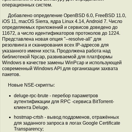
операционных систем.
Добавлено определение OpenBSD 6.0, FreeBSD 11.0,
iOS 11, macOS Sierra, ядра Linux 4.14, Android 7. Число
определяемых приложений и сервисов доведено до
11672, а число идентификаторов протоколов до 1224.
Представлена новая опция "--resolve-all" для
резолвинга и сканирования всех IP-адресов для
указанного имени хоста. Продолжена работа над
библиотекой Npcap, развиваемой для платформы
Windows в качестве замены WinPcap и использующей
современный Windows API для организации захвата
пакетов.
Новые NSE-скрипты:
deluge-rpc-brute - перебор параметров
аутентификации для RPC -сервиса BitTorrent-
клиента Deluge.
hostmap-crtsh - вывод поддоменов, отражённых
для заданного запроса в логах Google Certificate
Transparency;