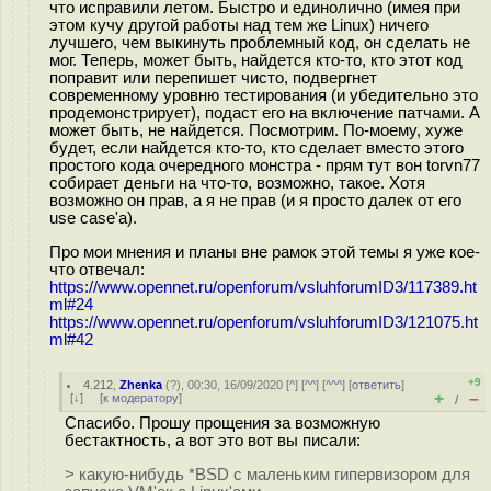
что исправили летом. Быстро и единолично (имея при
этом кучу другой работы над тем же Linux) ничего
лучшего, чем выкинуть проблемный код, он сделать не
мог. Теперь, может быть, найдется кто-то, кто этот код
поправит или перепишет чисто, подвергнет
современному уровню тестирования (и убедительно это
продемонстрирует), подаст его на включение патчами. А
может быть, не найдется. Посмотрим. По-моему, хуже
будет, если найдется кто-то, кто сделает вместо этого
простого кода очередного монстра - прям тут вон torvn77
собирает деньги на что-то, возможно, такое. Хотя
возможно он прав, а я не прав (и я просто далек от его
use case'а).
Про мои мнения и планы вне рамок этой темы я уже кое-
что отвечал:
https://www.opennet.ru/openforum/vsluhforumID3/117389.ht
ml#24
https://www.opennet.ru/openforum/vsluhforumID3/121075.ht
ml#42
+9
4.212
,
Zhenka
(
?
), 00:30, 16/09/2020 [
^
] [
^^
] [
^^^
] [
ответить
]
+
–
[
↓
] [
к модератору
]
/
Спасибо. Прошу прощения за возможную
бестактность, а вот это вот вы писали:
> какую-нибудь *BSD с маленьким гипервизором для