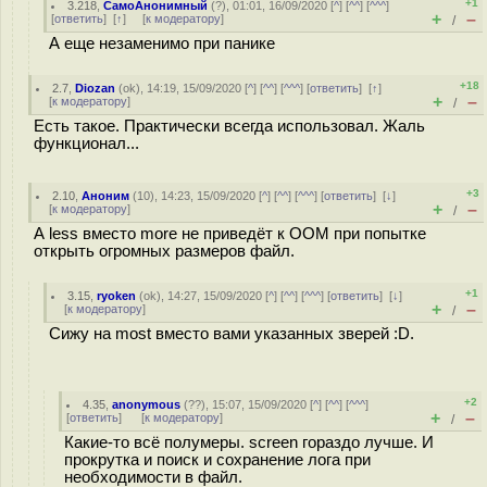
+1
3.218
,
СамоАнонимный
(
?
), 01:01, 16/09/2020 [
^
] [
^^
] [
^^^
]
+
–
[
ответить
]
[
↑
] [
к модератору
]
/
А еще незаменимо при панике
+18
2.7
,
Diozan
(
ok
), 14:19, 15/09/2020 [
^
] [
^^
] [
^^^
] [
ответить
]
[
↑
]
+
–
[
к модератору
]
/
Есть такое. Практически всегда использовал. Жаль
функционал...
+3
2.10
,
Аноним
(
10
), 14:23, 15/09/2020 [
^
] [
^^
] [
^^^
] [
ответить
]
[
↓
]
+
–
[
к модератору
]
/
А less вместо more не приведёт к OOM при попытке
открыть огромных размеров файл.
+1
3.15
,
ryoken
(
ok
), 14:27, 15/09/2020 [
^
] [
^^
] [
^^^
] [
ответить
]
[
↓
]
+
–
[
к модератору
]
/
Сижу на most вместо вами указанных зверей :D.
+2
4.35
,
anonymous
(
??
), 15:07, 15/09/2020 [
^
] [
^^
] [
^^^
]
+
–
[
ответить
]
[
к модератору
]
/
Какие-то всё полумеры. screen гораздо лучше. И
прокрутка и поиск и сохранение лога при
необходимости в файл.