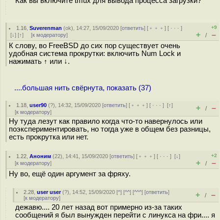
Как вы включите tmux для вывода процесса загрузки?
+9
1.16
,
Suverenman
(
ok
), 14:27, 15/09/2020 [
ответить
] [
﹢﹢﹢
] [
· · ·
]
+
–
[
↓
] [
↑
] [
к модератору
]
/
К слову, во FreeBSD до сих пор существует очень
удобная система прокрутки: включить Num Lock и
нажимать ↑ или ↓.
....большая нить свёрнута, показать (37)
1.18
,
user90
(
?
), 14:32, 15/09/2020 [
ответить
] [
﹢﹢﹢
] [
· · ·
]
[
↑
]
+
–
/
[
к модератору
]
Ну туда лезут как правило когда что-то навернулось или
поэкспериментировать, но тогда уже в общем без разницы,
есть прокрутка или нет.
+2
1.22
,
Аноним
(
22
), 14:41, 15/09/2020 [
ответить
] [
﹢﹢﹢
] [
· · ·
]
[
↓
]
+
–
[
к модератору
]
/
Ну во, ещё один аргумент за фряху.
2.28
,
user user
(
?
), 14:52, 15/09/2020 [
^
] [
^^
] [
^^^
] [
ответить
]
+
–
/
[
к модератору
]
дежавю.... 20 лет назад вот примерно из-за таких
сообщений я был вынужден перейти с линукса на фри.... я