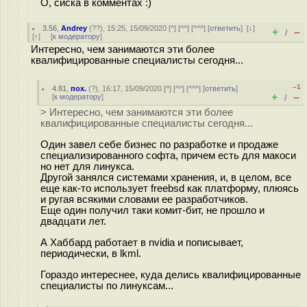
О, сиска в комментах :)
3.56
,
Andrey
(
??
), 15:25, 15/09/2020 [
^
] [
^^
] [
^^^
] [
ответить
]
[
↓
]
+
–
/
[
↑
] [
к модератору
]
Интересно, чем занимаются эти более
квалифицированные специалисты сегодня...
–1
4.81
,
пох.
(
?
), 16:17, 15/09/2020 [
^
] [
^^
] [
^^^
] [
ответить
]
+
–
[
к модератору
]
/
> Интересно, чем занимаются эти более
квалифицированные специалисты сегодня...
Один завел себе бизнес по разработке и продаже
специализированного софта, причем есть для макоси
но нет для линукса.
Другой занялся системами хранения, и, в целом, все
еще как-то использует freebsd как платформу, плюясь
и ругая всякими словами ее разработчиков.
Еще один получил таки комит-бит, не прошло и
двадцати лет.
А Хаббард работает в nvidia и пописывает,
периодически, в lkml.
Гораздо интереснее, куда делись квалифицированные
специалисты по линуксам...