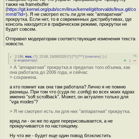
также на framebuffer
(
https://git.kernel.org/pub/scm/linux/kernel/git/torvalds/linux.git/co
mmit/?id=
). Я не смотрел есть ли для них "аппаратная"
прокрутка. Если нет, то в современных дистрибутивах, где
консоль находится в графическом режиме, прокрутки не
будет совсем.
Отправил модераторам соответствующие изменения текста
новости.
+1
2.196
,
пох.
(
?
), 23:08, 15/09/2020 [
^
] [
^^
] [
^^^
] [
ответить
]
[
↓
]
+
–
[
к модератору
]
/
> А "аппаратная" прокрутка в пределах того объема, как
она работала до 2006 года, и сейчас
> сохранена.
а кто помнит как она там работала? Лично я не помню
разницы. При том что (судя по .config) во всех моих ядрах
именно "soft scrollback". Может, он актуален только для
"vga modes"?
> Я не смотрел есть ли для них "аппаратная" прокрутка.
вряд ли - он же по идее перерисовывается, а не
прокручивается по настоящему.
Ну что же - будет еще один повод блэклистить