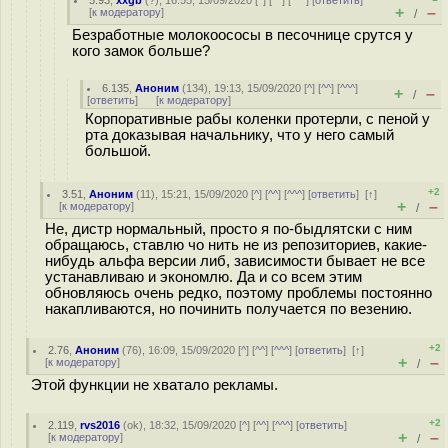
5.93
,
xxgb
(
?
), 16:55, 15/09/2020 [
^
] [
^^
] [
^^^
] [
ответить
]
+
–
[
к модератору
]
/
Безработные молокоососы в песочнице срутся у
кого замок больше?
6.135
,
Аноним
(
134
), 19:13, 15/09/2020 [
^
] [
^^
] [
^^^
]
+
–
/
[
ответить
]
[
к модератору
]
Корпоративные рабы коленки протерли, с пеной у
рта доказывая начальнику, что у него самый
большой.
+2
3.51
,
Аноним
(
11
), 15:21, 15/09/2020 [
^
] [
^^
] [
^^^
] [
ответить
]
[
↑
]
+
–
[
к модератору
]
/
Не, дистр нормальный, просто я по-быдлятски с ним
обращаюсь, ставлю чо нить не из репозиториев, какие-
нибудь альфа версии либ, зависимости бывает не все
устанавливаю и экономлю. Да и со всем этим
обновляюсь очень редко, поэтому проблемы постоянно
накапливаются, но починить получается по везению.
+2
2.76
,
Аноним
(
76
), 16:09, 15/09/2020 [
^
] [
^^
] [
^^^
] [
ответить
]
[
↑
]
+
–
[
к модератору
]
/
Этой функции не хватало рекламы.
+2
2.119
,
rvs2016
(
ok
), 18:32, 15/09/2020 [
^
] [
^^
] [
^^^
] [
ответить
]
+
–
[
к модератору
]
/