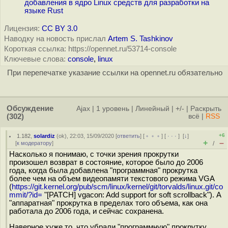
добавления в ядро Linux средств для разработки на
языке Rust
Лицензия:
CC BY 3.0
Наводку на новость прислал
Artem S. Tashkinov
Короткая ссылка: https://opennet.ru/53714-console
Ключевые слова:
console
,
linux
При перепечатке указание ссылки на opennet.ru обязательно
Обсуждение
Ajax
|
1 уровень
|
Линейный
|
+/-
|
Раскрыть
(302)
всё
|
RSS
+6
1.182
,
solardiz
(
ok
), 22:03, 15/09/2020 [
ответить
] [
﹢﹢﹢
] [
· · ·
]
[
↓
]
+
–
[
к модератору
]
/
Насколько я понимаю, с точки зрения прокрутки
произошел возврат в состояние, которое было до 2006
года, когда была добавлена "программная" прокрутка
более чем на объем видеопамяти текстового режима VGA
(
https://git.kernel.org/pub/scm/linux/kernel/git/torvalds/linux.git/co
mmit/?id=
"[PATCH] vgacon: Add support for soft scrollback"). А
"аппаратная" прокрутка в пределах того объема, как она
работала до 2006 года, и сейчас сохранена.
Наверное хуже то, что убрали "программную" прокрутку