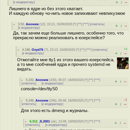
+
–
[
к модератору
]
/
Лишнего в ядре из без этого хватает.
И каждую обнову чо-нить новое запихивают невпихуэмое
3.50
,
Аноним
(
12
), 15:21, 15/09/2020 [
^
] [
^^
] [
^^^
] [
ответить
]
+
–
/
[
к модератору
]
Да, так зачем еще больше лишнего, особенно того, что
прекрасно можно реализовать в юзерспейсе?
+2
4.198
,
Oxyd76
(
?
), 23:13, 15/09/2020 [
^
] [
^^
] [
^^^
] [
ответить
]
+
–
[
к модератору
]
/
Отмотайте мне tty1 из этого вашего юзерспейса,
а то мне сообчений ядра и прочего systemd не
видать.
5.232
,
Аноним
(
230
), 05:07, 16/09/2020 [
^
] [
^^
] [
^^^
]
+
–
/
[
ответить
]
[
к модератору
]
console=/dev/ttyS0
–1
5.246
,
Аноним
(
246
), 09:48, 16/09/2020 [
^
] [
^^
] [
^^^
]
+
–
[
ответить
]
[
к модератору
]
/
Для этого есть dmesg и журналы.
6.312
,
JL2001
(
ok
), 13:48, 19/09/2020 [
^
] [
^^
] [
^^^
]
+
–
/
[
ответить
]
[
к модератору
]