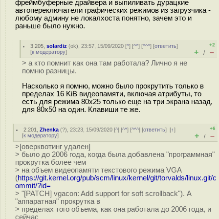
фреймбуферные драйвера и выпиливать дурацкие
автопереключатели графических режимов из загрузчика -
любому админу не локалхоста понятно, зачем это и
раньше было нужно.
+2
3.205
,
solardiz
(
ok
), 23:57, 15/09/2020 [
^
] [
^^
] [
^^^
] [
ответить
]
+
–
[
к модератору
]
/
> а кто помнит как она там работала? Лично я не
помню разницы.
Насколько я помню, можно было прокрутить только в
пределах 16 KiB видеопамяти, включая атрибуты, то
есть для режима 80x25 только еще на три экрана назад,
для 80x50 на один. Клавиши те же.
+6
2.201
,
Zhenka
(
?
), 23:23, 15/09/2020 [
^
] [
^^
] [
^^^
] [
ответить
]
[
↑
]
+
–
[
к модератору
]
/
>[оверквотинг удален]
> было до 2006 года, когда была добавлена "программная"
прокрутка более чем
> на объем видеопамяти текстового режима VGA
(
https://git.kernel.org/pub/scm/linux/kernel/git/torvalds/linux.git/c
ommit/?id=
> "[PATCH] vgacon: Add support for soft scrollback"). А
"аппаратная" прокрутка в
> пределах того объема, как она работала до 2006 года, и
сейчас