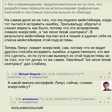
> без сопровождения, предположительно из-за того, что
разработчики перешли на использование графических
консолей и текстовые консоли вышли из обихода
На самом деле из-за того, что последнего мейнтейнера, когда
тот пытался исправить ошибку, Трольвальдс обругал и
сказал вернуть как было, потому что это исправление
ломало юзерспейс, а "we never break userspace". В
результате мейнтейнер послал всё в пешее и удалил себя из
списка мейнтейнеров этой подсистемы.
Теперь Линус ломает юзерспейс сам, потому что не видит
другого способа исправить ошибки, а единственного, кто мог
это сделать, он по сути сам выкинул из этой подсистемы из-
за того, что тот делал то же самое. Хвалёный "we never break
userspace" дал слабину.
–2
2.31
,
Michael Shigorin
(
ok
), 14:58, 15/09/2020 [
^
] [
^^
] [
^^^
]
+
–
[
ответить
]
[
↓
] [
к модератору
]
/
А какой именно интерфейс Линус сейчас сломал
юзерспейсу?
+5
3.38
,
anonymous
(
??
), 15:10, 15/09/2020 [
^
] [
^^
] [
^^^
] [
ответить
]
+
–
[
↓
] [
к модератору
]
/
пользовательский