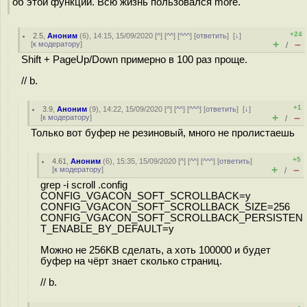
об этой функции. Всю жизнь пользовался more.
+24
2.5
,
Аноним
(
6
), 14:15, 15/09/2020 [
^
] [
^^
] [
^^^
] [
ответить
]
[
↓
]
+
–
[
к модератору
]
/
Shift + PageUp/Down примерно в 100 раз проще.
// b.
+1
3.9
,
Аноним
(
9
), 14:22, 15/09/2020 [
^
] [
^^
] [
^^^
] [
ответить
]
[
↓
]
+
–
[
к модератору
]
/
Только вот буфер не резиновый, много не пролистаешь
+5
4.61
,
Аноним
(
6
), 15:35, 15/09/2020 [
^
] [
^^
] [
^^^
] [
ответить
]
+
–
[
к модератору
]
/
grep -i scroll .config
CONFIG_VGACON_SOFT_SCROLLBACK=y
CONFIG_VGACON_SOFT_SCROLLBACK_SIZE=256
CONFIG_VGACON_SOFT_SCROLLBACK_PERSISTEN
T_ENABLE_BY_DEFAULT=y
Можно не 256KB сделать, а хоть 100000 и будет
буфер на чёрт знает сколько страниц.
// b.