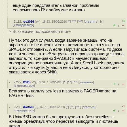
ещё один представитель главной проблемы
современного IT: слабоумие и отвага.
+1
2.112
,
rvs2016
(
ok
), 18:23, 15/09/2020 [
^
] [
^^
] [
^^^
] [
ответить
]
[
↑
]
+
–
[
к модератору
]
/
> Всю жизнь пользовался more
Ну так это для случая, когда заранее знаешь, что на
экран что-то не влезет и есть возможность это что-то на
$PAGER отправить. А если загрузилась система, то даже
хоть и знаешь, что её загрузка за верхнюю границу экрана
вылезла, то всё-равно $PAGER к неуместившейся
информации не применишь уж. А вот Srcoll Lock придавил/
отпустил - и крути (у нас, а не в Линуксе, у которого оно
оказывается через Shift).
2.227
,
BSD
(
??
), 02:31, 16/09/2020 [
^
] [
^^
] [
^^^
] [
ответить
]
+
–
/
[
к модератору
]
Всю жизнь пользуюсь less и заменяю PAGER=more на
PAGER=less
–1
2.239
,
Жилин
(
?
), 07:31, 16/09/2020 [
^
] [
^^
] [
^^^
] [
ответить
]
+
–
[
к модератору
]
/
В Unix/BSD можно было прокручивать без more/less -
жмешь бреак/пауз чтоб перестал выводить и листаешь
назад.