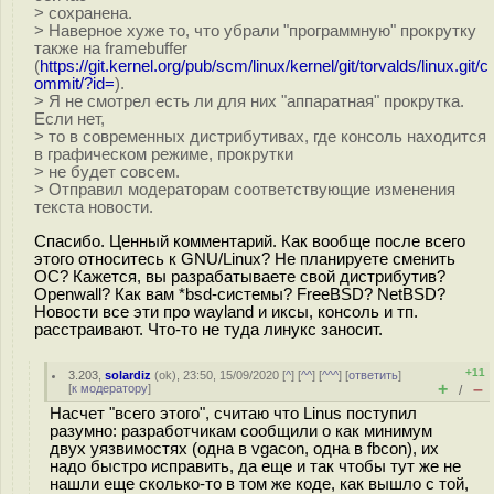
> сохранена.
> Наверное хуже то, что убрали "программную" прокрутку
также на framebuffer
(
https://git.kernel.org/pub/scm/linux/kernel/git/torvalds/linux.git/c
ommit/?id=
).
> Я не смотрел есть ли для них "аппаратная" прокрутка.
Если нет,
> то в современных дистрибутивах, где консоль находится
в графическом режиме, прокрутки
> не будет совсем.
> Отправил модераторам соответствующие изменения
текста новости.
Спасибо. Ценный комментарий. Как вообще после всего
этого относитесь к GNU/Linux? Не планируете сменить
ОС? Кажется, вы разрабатываете свой дистрибутив?
Openwall? Как вам *bsd-системы? FreeBSD? NetBSD?
Новости все эти про wayland и иксы, консоль и тп.
расстраивают. Что-то не туда линукс заносит.
+11
3.203
,
solardiz
(
ok
), 23:50, 15/09/2020 [
^
] [
^^
] [
^^^
] [
ответить
]
+
–
[
к модератору
]
/
Насчет "всего этого", считаю что Linus поступил
разумно: разработчикам сообщили о как минимум
двух уязвимостях (одна в vgacon, одна в fbcon), их
надо быстро исправить, да еще и так чтобы тут же не
нашли еще сколько-то в том же коде, как вышло с той,