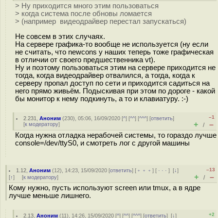
> Ну приходится много этим пользоваться
> когда система после обновы ломается
> (например видеодрайвер перестал запускаться)
Не совсем в этих случаях.
На сервере графика-то вообще не используется (ну если
не считать, что newcons у наших теперь тоже графическая
в отличии от своего предшественника vt).
Ну и поэтому пользоваться этим на сервере приходится не
тогда, когда видеодрайвер отвалился, а тогда, когда к
серверу пропал доступ по сети и приходится садиться на
него прямо живьём. Подыскивая при этом по дороге - какой
бы монитор к нему подкинуть, а то и клавиатуру. :-)
–1
2.231
,
Аноним
(
230
), 05:06, 16/09/2020 [
^
] [
^^
] [
^^^
] [
ответить
]
+
–
[
к модератору
]
/
Когда нужна отладка нерабочей системы, то гораздо лучше
console=/dev/ttyS0, и смотреть лог с другой машины
–13
1.12
,
Аноним
(
12
), 14:23, 15/09/2020 [
ответить
] [
﹢﹢﹢
] [
· · ·
]
[
↓
]
+
–
[
↑
] [
к модератору
]
/
Кому нужно, пусть используют screen или tmux, а в ядре
лучше меньше лишнего.
+2
2.13
,
Аноним
(
11
), 14:26, 15/09/2020 [
^
] [
^^
] [
^^^
] [
ответить
]
[
↓
]