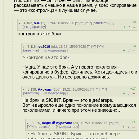
Про Ctrl+Ins — Shift+Del — Shift+Ins вообще
рассказывать смешно в наше время, у всех копирование
— это «контрол-цэ» в лучшем случае.
+6
4.102
,
б.б.
(
?
), 17:44, 15/09/2020 [
^
] [
^^
] [
^^^
] [
ответить
]
[
↓
]
+
–
[
к модератору
]
/
контрол цэ это бряк
+3
5.116
,
rvs2016
(
ok
), 18:28, 15/09/2020 [
^
] [
^^
] [
^^^
]
+
–
[
ответить
]
[
к модератору
]
/
> контрол цэ это бряк
Ну да. У нас это бряк. А у нового поколения -
копирование в буфер. Дожились. Хотя дожидись-то и
очень давно уж. Но всё-равно дожились.
+17
5.139
,
Аноним
(
136
), 19:21, 15/09/2020 [
^
] [
^^
] [
^^^
]
+
–
[
ответить
]
[
к модератору
]
/
Не бряк, а SIGINT. Бряк — это в дебагере.
Вот и выросло ещё одно поколение возмущающихся
поколениями, и ничего при этом не знающих…
+1
6.226
,
бедный буратино
(
ok
), 01:50, 16/09/2020 [
^
] [
^^
]
+
–
[
^^^
] [
ответить
]
[
к модератору
]
/
> Не бряк, а SIGINT. Бряк — это в дебагере.
> Вот и выросло ещё одно поколение