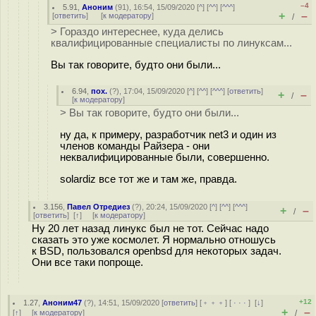
–4
5.91
,
Аноним
(
91
), 16:54, 15/09/2020 [
^
] [
^^
] [
^^^
]
+
–
[
ответить
]
[
к модератору
]
/
> Гораздо интереснее, куда делись
квалифицированные специалисты по линуксам...
Вы так говорите, будто они были...
6.94
,
пох.
(
?
), 17:04, 15/09/2020 [
^
] [
^^
] [
^^^
] [
ответить
]
+
–
/
[
к модератору
]
> Вы так говорите, будто они были...
ну да, к примеру, разработчик net3 и один из
членов команды Райзера - они
неквалифицированные были, совершенно.
solardiz все тот же и там же, правда.
3.156
,
Павел Отредиез
(
?
), 20:24, 15/09/2020 [
^
] [
^^
] [
^^^
]
+
–
/
[
ответить
]
[
↑
] [
к модератору
]
Ну 20 лет назад линукс был не тот. Сейчас надо
сказать это уже космолет. Я нормально отношусь
к BSD, пользовался openbsd для некоторых задач.
Они все таки попроще.
+12
1.27
,
Аноним47
(
?
), 14:51, 15/09/2020 [
ответить
] [
﹢﹢﹢
] [
· · ·
]
[
↓
]
+
–
[
↑
] [
к модератору
]
/