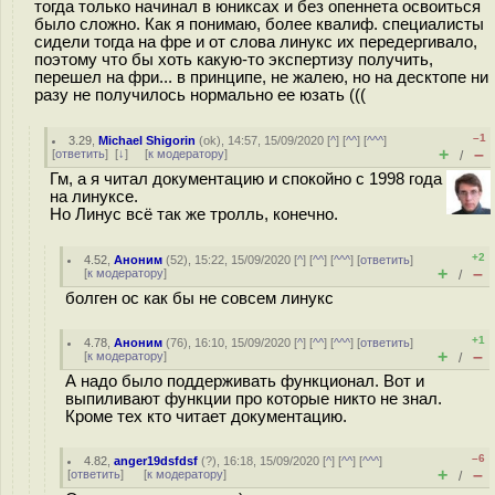
тогда только начинал в юниксах и без опеннета освоиться
было сложно. Как я понимаю, более квалиф. специалисты
сидели тогда на фре и от слова линукс их передергивало,
поэтому что бы хоть какую-то экспертизу получить,
перешел на фри... в принципе, не жалею, но на десктопе ни
разу не получилось нормально ее юзать (((
–1
3.29
,
Michael Shigorin
(
ok
), 14:57, 15/09/2020 [
^
] [
^^
] [
^^^
]
+
–
[
ответить
]
[
↓
] [
к модератору
]
/
Гм, а я читал документацию и спокойно с 1998 года
на линуксе.
Но Линус всё так же тролль, конечно.
+2
4.52
,
Аноним
(
52
), 15:22, 15/09/2020 [
^
] [
^^
] [
^^^
] [
ответить
]
+
–
[
к модератору
]
/
болген ос как бы не совсем линукс
+1
4.78
,
Аноним
(
76
), 16:10, 15/09/2020 [
^
] [
^^
] [
^^^
] [
ответить
]
+
–
[
к модератору
]
/
А надо было поддерживать функционал. Вот и
выпиливают функции про которые никто не знал.
Кроме тех кто читает документацию.
–6
4.82
,
anger19dsfdsf
(
?
), 16:18, 15/09/2020 [
^
] [
^^
] [
^^^
]
+
–
[
ответить
]
[
к модератору
]
/