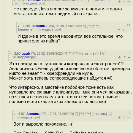
+
–
/
[
↑
] [
к модератору
]
Не приведет, less и more занимают в памяти столько
места, сколько текст видимый на экране.
+1
4.284
,
Аноним
(
284
), 03:39, 17/09/2020 [
^
] [
^^
] [
^^^
]
+
–
[
ответить
]
[
к модератору
]
/
И где же в это время находится всё остальное, что
прилетело из пайпа?
–7
2.90
,
xxgb
(
?
), 16:52, 15/09/2020 [
^
] [
^^
] [
^^^
] [
ответить
]
[
↓
] [
↑
]
+
–
[
к модератору
]
/
Это прокрутка в tty консоли которая альт+контрол+ф1?
Аналогично. Очень удобно и конечно же об этом примерно
никто не знает т к юзерфрендли на нуле.
Может хоть теперь сопровождающие найдутся =0
Что интересно, в мастайке побобное тоже есть как
иуправление окнами с клавиатуры, мне они чел показывал,
но я так и не смо нагуглить эти хоткеи потом. (юывает
полезно если окно за экра залезло полностью)
+8
3.97
,
Аноним
(
97
), 17:23, 15/09/2020 [
^
] [
^^
] [
^^^
] [
ответить
]
[
↓
]
+
–
[
к модератору
]
/
Вот и выросло поколение. :-(