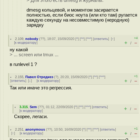
> Для этого есть dmesg и журналы.
dmesg кольцевой, и моментом засирается
полностью, если биос ноута (или кто там) ругается
каждую секунду на несовместимую (неродную)
зарядку
+4
2.109
,
nobody
(
??
), 18:07, 15/09/2020 [
^
] [
^^
] [
^^^
] [
ответить
]
[
↑
]
+
–
[
к модератору
]
/
ну какой
> ... screen или tmux ...
в runlevel 1 ?
+1
2.155
,
Павел Отредиез
(
?
), 20:20, 15/09/2020 [
^
] [
^^
] [
^^^
]
+
–
[
ответить
]
[
↓
] [
к модератору
]
/
Так или иначе это регрессия.
3.315
,
Sem
(
??
), 01:12, 22/09/2020 [
^
] [
^^
] [
^^^
] [
ответить
]
+
–
/
[
к модератору
]
Скорее, легаси.
+1
2.251
,
anonymous
(
??
), 10:50, 16/09/2020 [
^
] [
^^
] [
^^^
] [
ответить
]
+
–
[
↑
] [
к модератору
]
/