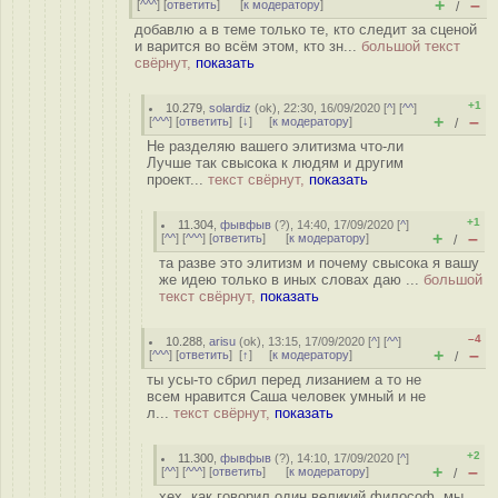
+
–
[
^^^
] [
ответить
]
[
к модератору
]
/
добавлю а в теме только те, кто следит за сценой
и варится во всём этом, кто зн...
большой текст
свёрнут,
показать
+1
10.279
,
solardiz
(
ok
), 22:30, 16/09/2020 [
^
] [
^^
]
+
–
[
^^^
] [
ответить
]
[
↓
] [
к модератору
]
/
Не разделяю вашего элитизма что-ли
Лучше так свысока к людям и другим
проект...
текст свёрнут,
показать
+1
11.304
,
фывфыв
(
?
), 14:40, 17/09/2020 [
^
]
+
–
[
^^
] [
^^^
] [
ответить
]
[
к модератору
]
/
та разве это элитизм и почему свысока я вашу
же идею только в иных словах даю ...
большой
текст свёрнут,
показать
–4
10.288
,
arisu
(
ok
), 13:15, 17/09/2020 [
^
] [
^^
]
+
–
[
^^^
] [
ответить
]
[
↑
] [
к модератору
]
/
ты усы-то сбрил перед лизанием а то не
всем нравится Саша человек умный и не
л...
текст свёрнут,
показать
+2
11.300
,
фывфыв
(
?
), 14:10, 17/09/2020 [
^
]
+
–
[
^^
] [
^^^
] [
ответить
]
[
к модератору
]
/
хех, как говорил один великий философ, мы