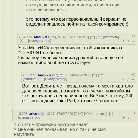
возмущающихся поколениями, и ничего при
этом не знающих…
это потому что вы первоначальный вариант не
видели, пришлось пойти на такой компромисс :)
+1
4.225
,
Аноним
(
225
), 01:48, 16/09/2020 [
^
] [
^^
] [
^^^
] [
ответить
]
+
–
[
↑
] [
к модератору
]
/
Я на Meta+C/V перевешиваю, чтобы конфликта с
^C=SIGINT не было.
Ins на ноутбучных клавиатурах либо вслепую не
нажать, либо вообще отсутствует.
+2
5.277
,
Аноним
(
97
), 21:03, 16/09/2020 [
^
] [
^^
] [
^^^
]
+
–
[
ответить
]
[
к модератору
]
/
Вот-вот. Десять лет назад почему-то места хватало
для всех клавиш, но каким-то неуёмным китайцам
это показалось неправильным. Всё идёт к тому, 240-
е — последние ThinkPad, которые я покупал...
–1
3.293
,
arisu
(
ok
), 13:27, 17/09/2020 [
^
] [
^^
] [
^^^
] [
ответить
]
[
↑
]
+
–
[
к модератору
]
/
> об этом примерно никто не знает
> мне они чел показывал, но я так и не смо
нагуглить