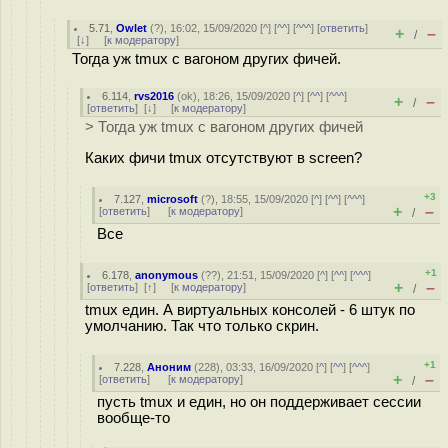
5.71
,
Owlet
(
?
), 16:02, 15/09/2020 [
^
] [
^^
] [
^^^
] [
ответить
]
+
–
/
[
↓
] [
к модератору
]
Тогда уж tmux с вагоном других фичей.
6.114
,
rvs2016
(
ok
), 18:26, 15/09/2020 [
^
] [
^^
] [
^^^
]
+
–
/
[
ответить
]
[
↓
] [
к модератору
]
> Тогда уж tmux с вагоном других фичей
Каких фичи tmux отсутствуют в screen?
+3
7.127
,
microsoft
(
?
), 18:55, 15/09/2020 [
^
] [
^^
] [
^^^
]
+
–
[
ответить
]
[
к модератору
]
/
Все
+1
6.178
,
anonymous
(
??
), 21:51, 15/09/2020 [
^
] [
^^
] [
^^^
]
+
–
[
ответить
]
[
↑
] [
к модератору
]
/
tmux един. А виртуальных консолей - 6 штук по
умолчанию. Так что только скрин.
+1
7.228
,
Аноним
(
228
), 03:33, 16/09/2020 [
^
] [
^^
] [
^^^
]
+
–
[
ответить
]
[
к модератору
]
/
пусть tmux и един, но он поддерживает сессии
вообще-то