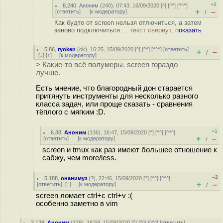
+2
8.240
,
Аноним
(
240
), 07:43, 16/09/2020 [
^
] [
^^
] [
^^^
]
+
–
[
ответить
]
[
к модератору
]
/
Как будто от screen нельзя отлючиться, а затем
заново подключиться ...
текст свёрнут,
показать
5.86
,
ryoken
(
ok
), 16:25, 15/09/2020 [
^
] [
^^
] [
^^^
] [
ответить
]
+
–
/
[
↓
] [
↑
] [
к модератору
]
> Какие-то всё полумеры. screen гораздо
лучше.
Есть мнение, что благородный дон старается
притянуть инструменты для несколько разного
класса задач, или проще сказать - сравнения
тёплого с мягким :D.
+1
6.88
,
Аноним
(
136
), 16:47, 15/09/2020 [
^
] [
^^
] [
^^^
]
+
–
[
ответить
]
[
к модератору
]
/
screen и tmux как раз имеют большее отношение к
сабжу, чем more/less.
–2
5.188
,
онанимуз
(
?
), 22:46, 15/09/2020 [
^
] [
^^
] [
^^^
]
+
–
[
ответить
]
[
↑
] [
к модератору
]
/
screen ломает ctrl+c ctrl+v :(
особенно заметно в vim
3.129
,
Аноним
(
129
), 18:58, 15/09/2020 [
^
] [
^^
] [
^^^
] [
ответить
]