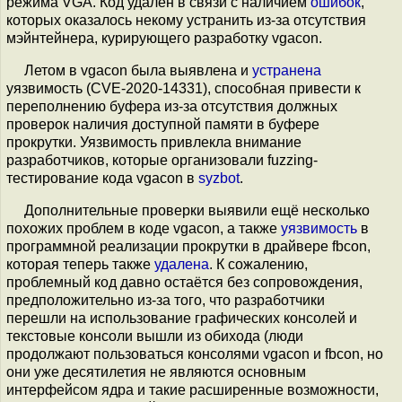
режима VGA. Код удалён в связи с наличием
ошибок
,
которых оказалось некому устранить из-за отсутствия
мэйнтейнера, курирующего разработку vgacon.
Летом в vgacon была выявлена и
устранена
уязвимость (CVE-2020-14331), способная привести к
переполнению буфера из-за отсутствия должных
проверок наличия доступной памяти в буфере
прокрутки. Уязвимость привлекла внимание
разработчиков, которые организовали fuzzing-
тестирование кода vgacon в
syzbot
.
Дополнительные проверки выявили ещё несколько
похожих проблем в коде vgacon, а также
уязвимость
в
программной реализации прокрутки в драйвере fbcon,
которая теперь также
удалена
. К сожалению,
проблемный код давно остаётся без сопровождения,
предположительно из-за того, что разработчики
перешли на использование графических консолей и
текстовые консоли вышли из обихода (люди
продолжают пользоваться консолями vgacon и fbcon, но
они уже десятилетия не являются основным
интерфейсом ядра и такие расширенные возможности,