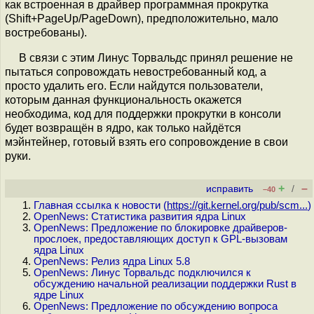
как встроенная в драйвер программная прокрутка
(Shift+PageUp/PageDown), предположительно, мало
востребованы).
В связи с этим Линус Торвальдс принял решение не
пытаться сопровождать невостребованный код, а
просто удалить его. Если найдутся пользователи,
которым данная функциональность окажется
необходима, код для поддержки прокрутки в консоли
будет возвращён в ядро, как только найдётся
мэйнтейнер, готовый взять его сопровождение в свои
руки.
+
–
исправить
/
–40
Главная ссылка к новости (
https://git.kernel.org/pub/scm...
)
OpenNews: Статистика развития ядра Linux
OpenNews: Предложение по блокировке драйверов-
прослоек, предоставляющих доступ к GPL-вызовам
ядра Linux
OpenNews: Релиз ядра Linux 5.8
OpenNews: Линус Торвальдс подключился к
обсуждению начальной реализации поддержки Rust в
ядре Linux
OpenNews: Предложение по обсуждению вопроса