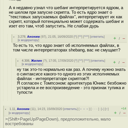
А я недавно узнал что шебанг интерпретируется ядром, а
не шелом при запуске скрипта. То есть ядро знает о
"текстовых запускаемых файлах", интерпретирует их как
скрипт, который потенциально может содержать шебанг и
изет его там, чтоб запустить. Не слабая дурь
3.278
,
Аноним
(
97
), 21:05, 16/09/2020 [
^
] [
^^
] [
^^^
] [
ответить
]
+
–
/
[
к модератору
]
То есть то, что ядро знает об исполняемых файлах, в
том числе интерпретаторах shebang, вас не смущает?
4.306
,
Жилин
(
?
), 17:05, 17/09/2020 [
^
] [
^^
] [
^^^
] [
ответить
]
+
–
/
[
к модератору
]
ну так это-то нормально как раз. А почему нужно знать
о синтаксисе какого-то одного из этих исполняемых
файлах - интерпретаторе скриптов?!
Я согласен с Томпсоном: архитектура Юникс безбожно
устарела и ее воспроизведение - это признак тупика и
тупости
+14
1.11
,
Аноним
(
11
), 14:23, 15/09/2020 [
ответить
] [
﹢﹢﹢
] [
· · ·
]
[
↓
] [
↑
]
+
–
[
к модератору
]
/
>(Shift+PageUp/PageDown), предположительно, мало
востребованы