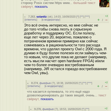
сторону Posix систем https www...
большой текст
свёрнут,
показать
+2
7.263
,
solardiz
(
ok
), 14:03, 16/09/2020 [
^
] [
^^
] [
^^^
]
+
–
[
ответить
]
[
к модератору
]
/
Это всё очень интересно, но мне сейчас не
до того чтобы снова лезть в серьезную
доработку и поддержку ОС. Если полезу,
еще лет через 20, вероятно, пожалею о
потраченном времени примерно как сейчас
сомневаюсь в рациональности того расхода
времени, что уделял проекту Owl с 2000 года. Я
думаю я буду более полезен если займусь чем-
то новым, что другие пока не делают (например,
есть мысли насчет open hardware FPGA) и/или
чем-то более очевидно востребованным
(например, JtR остался гораздо востребованнее
чем Owl, увы).
+2
8.274
,
фывфыв
(
?
), 18:38, 16/09/2020 [
^
] [
^^
] [
^^^
]
+
–
[
ответить
]
[
к модератору
]
/
что касается оупенвала, то это ещё надо
доэволюционировать до таких вещей, очень...
текст
свёрнут,
показать
+2
9.276
,
фывфыв
(
?
), 18:53, 16/09/2020 [
^
] [
^^
]