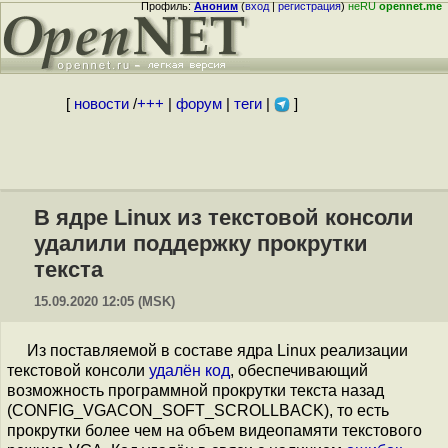
Профиль:
Аноним
(
вход
|
регистрация
)
неRU
opennet.me
[
новости
/
+++
|
форум
|
теги
|
]
В ядре Linux из текстовой консоли
удалили поддержку прокрутки
текста
15.09.2020 12:05 (MSK)
Из поставляемой в составе ядра Linux реализации
текстовой консоли
удалён код
, обеспечивающий
возможность программной прокрутки текста назад
(CONFIG_VGACON_SOFT_SCROLLBACK), то есть
прокрутки более чем на объем видеопамяти текстового