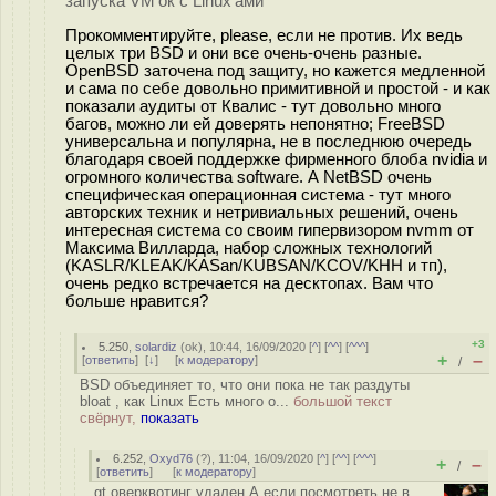
запуска VM'ок с Linux'ами
Прокомментируйте, please, если не против. Их ведь
целых три BSD и они все очень-очень разные.
OpenBSD заточена под защиту, но кажется медленной
и сама по себе довольно примитивной и простой - и как
показали аудиты от Квалис - тут довольно много
багов, можно ли ей доверять непонятно; FreeBSD
универсальна и популярна, не в последнюю очередь
благодаря своей поддержке фирменного блоба nvidia и
огромного количества software. А NetBSD очень
специфическая операционная система - тут много
авторских техник и нетривиальных решений, очень
интересная система со своим гипервизором nvmm от
Максима Вилларда, набор сложных технологий
(KASLR/KLEAK/KASan/KUBSAN/KCOV/KHH и тп),
очень редко встречается на десктопах. Вам что
больше нравится?
+3
5.250
,
solardiz
(
ok
), 10:44, 16/09/2020 [
^
] [
^^
] [
^^^
]
+
–
[
ответить
]
[
↓
] [
к модератору
]
/
BSD объединяет то, что они пока не так раздуты
bloat , как Linux Есть много о...
большой текст
свёрнут,
показать
6.252
,
Oxyd76
(
?
), 11:04, 16/09/2020 [
^
] [
^^
] [
^^^
]
+
–
/
[
ответить
]
[
к модератору
]
gt оверквотинг удален А если посмотреть не в