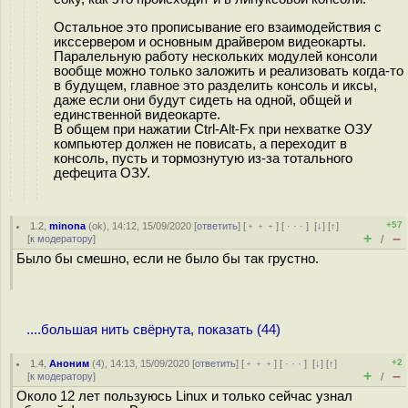
Остальное это прописывание его взаимодействия с
икссервером и основным драйвером видеокарты.
Паралельную работу нескольких модулей консоли
вообще можно только заложить и реализовать когда-то
в будущем, главное это разделить консоль и иксы,
даже если они будут сидеть на одной, общей и
единственной видеокарте.
В общем при нажатии Ctrl-Alt-Fx при нехватке ОЗУ
компьютер должен не повисать, а переходит в
консоль, пусть и тормознутую из-за тотального
дефецита ОЗУ.
+57
1.2
,
minona
(
ok
), 14:12, 15/09/2020 [
ответить
] [
﹢﹢﹢
] [
· · ·
]
[
↓
] [
↑
]
+
–
[
к модератору
]
/
Было бы смешно, если не было бы так грустно.
....большая нить свёрнута, показать (44)
+2
1.4
,
Аноним
(
4
), 14:13, 15/09/2020 [
ответить
] [
﹢﹢﹢
] [
· · ·
]
[
↓
] [
↑
]
+
–
[
к модератору
]
/
Около 12 лет пользуюсь Linux и только сейчас узнал