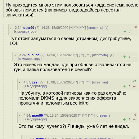
Ну приходится много этим пользоваться когда система после
обновы ломается (например видеодрайвер перестал
запускаться).
–10
2.14
,
user90
(
?
), 14:26, 15/09/2020 [
^
] [
^^
] [
^^^
] [
ответить
]
[
↓
]
+
–
[
к модератору
]
/
Тут стоит задуматься о своем (странном) дистрибутиве,
LOL!
3.26
,
ананас
(
?
), 14:50, 15/09/2020 [
^
] [
^^
] [
^^^
] [
ответить
]
[
↓
]
+
–
/
[
к модератору
]
Это намек на масдай, где при обнове отваливаются не
гуи, а папка пользователя в devnull?
+7
4.37
,
zzz
(
??
), 15:08, 15/09/2020 [
^
] [
^^
] [
^^^
] [
ответить
]
+
–
[
к модератору
]
/
На убунту, в которой патчеры как-то раз случайно
поломали DKMS и для закрепления эффекта
пропатчили поломатым все initrd
–6
4.54
,
user90
(
?
), 15:24, 15/09/2020 [
^
] [
^^
] [
^^^
] [
ответить
]
+
–
[
к модератору
]
/
Это ты кому, чучело?) Я винды уже 6 лет не видел.
+1