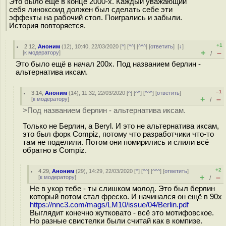
Это было еще в конце 2000-х. Каждый уважающий
себя линоксоид должен был сделать себе эти
эффекты на рабочий стол. Поигрались и забыли.
История повторяется.
+1
2.12
,
Аноним
(
12
), 10:40, 22/03/2020 [
^
] [
^^
] [
^^^
] [
ответить
]
[
↓
]
+
–
[
к модератору
]
/
Это было ещё в начал 200х. Под названием берлин -
альтернатива иксам.
–1
3.14
,
Аноним
(
14
), 11:32, 22/03/2020 [
^
] [
^^
] [
^^^
] [
ответить
]
+
–
[
к модератору
]
/
>Под названием берлин - альтернатива иксам.
Только не Берлин, а Beryl. И это не альтернатива иксам,
это был форк Compiz, потому что разработчики что-то
там не поделили. Потом они помирились и слили всё
обратно в Compiz.
+2
4.29
,
Аноним
(
29
), 14:29, 22/03/2020 [
^
] [
^^
] [
^^^
] [
ответить
]
+
–
[
к модератору
]
/
Не в укор тебе - ты слишком молод. Это был берлин
который потом стал фреско. И начинался он ещё в 90х
https://nnc3.com/mags/LM10/issue/04/Berlin.pdf
Выглядит конечно жутковато - всё это мотифовское.
Но разные свистелки были считай как в компизе.