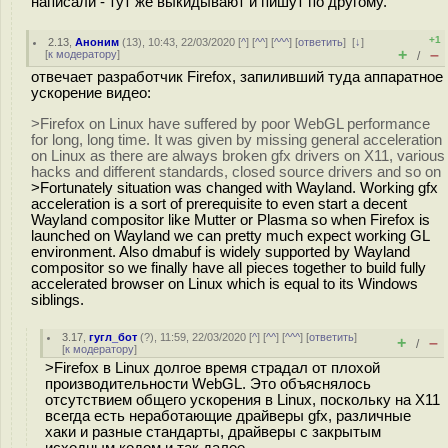
написали - тут же выкидывают и пишут по другому.
+1
2.13
,
Аноним
(
13
), 10:43, 22/03/2020 [
^
] [
^^
] [
^^^
] [
ответить
]
[
↓
]
+
–
[
к модератору
]
/
отвечает разработчик Firefox, запиливший туда аппаратное
ускорение видео:
>Firefox on Linux have suffered by poor WebGL performance
for long, long time. It was given by missing general acceleration
on Linux as there are always broken gfx drivers on X11, various
hacks and different standards, closed source drivers and so on
>Fortunately situation was changed with Wayland. Working gfx
acceleration is a sort of prerequisite to even start a decent
Wayland compositor like Mutter or Plasma so when Firefox is
launched on Wayland we can pretty much expect working GL
environment. Also dmabuf is widely supported by Wayland
compositor so we finally have all pieces together to build fully
accelerated browser on Linux which is equal to its Windows
siblings.
3.17
,
гугл_бот
(
?
), 11:59, 22/03/2020 [
^
] [
^^
] [
^^^
] [
ответить
]
+
–
/
[
к модератору
]
>Firefox в Linux долгое время страдал от плохой
производительности WebGL. Это объяснялось
отсутствием общего ускорения в Linux, поскольку на X11
всегда есть неработающие драйверы gfx, различные
хаки и разные стандарты, драйверы с закрытым