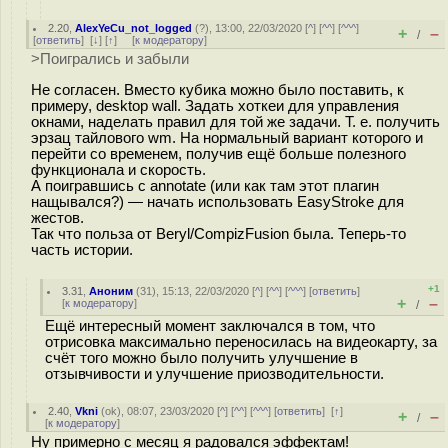
2.20
,
AlexYeCu_not_logged
(
?
), 13:00, 22/03/2020 [
^
] [
^^
] [
^^^
]
+
–
/
[
ответить
]
[
↓
] [
↑
] [
к модератору
]
>Поигрались и забыли
Не согласен. Вместо кубика можно было поставить, к
примеру, desktop wall. Задать хоткеи для управления
окнами, наделать правил для той же задачи. Т. е. получить
эрзац тайлового wm. На нормальный вариант которого и
перейти со временем, получив ещё больше полезного
функционала и скорость.
А поигравшись с annotate (или как там этот плагин
нащывался?) — начать использовать EasyStroke для
жестов.
Так что польза от Beryl/CompizFusion была. Теперь-то
часть истории.
+1
3.31
,
Аноним
(
31
), 15:13, 22/03/2020 [
^
] [
^^
] [
^^^
] [
ответить
]
+
–
[
к модератору
]
/
Ещё интересный момент заключался в том, что
отрисовка максимально переносилась на видеокарту, за
счёт того можно было получить улучшение в
отзывчивости и улучшение приозводительности.
2.40
,
Vkni
(
ok
), 08:07, 23/03/2020 [
^
] [
^^
] [
^^^
] [
ответить
]
[
↑
]
+
–
/
[
к модератору
]
Ну примерно с месяц я радовался эффектам!