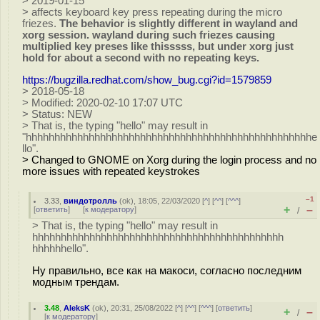
> 2019-01-15
> affects keyboard key press repeating during the micro
friezes.
The behavior is slightly different in wayland and
xorg session. wayland during such friezes causing
multiplied key preses like thisssss, but under xorg just
hold for about a second with no repeating keys.
https://bugzilla.redhat.com/show_bug.cgi?id=1579859
> 2018-05-18
> Modified: 2020-02-10 17:07 UTC
> Status: NEW
> That is, the typing "hello" may result in
"hhhhhhhhhhhhhhhhhhhhhhhhhhhhhhhhhhhhhhhhhhhhhhhhhhe
llo".
> Changed to GNOME on Xorg during the login process and no
more issues with repeated keystrokes
–1
3.33
,
виндотролль
(
ok
), 18:05, 22/03/2020 [
^
] [
^^
] [
^^^
]
+
–
[
ответить
]
[
к модератору
]
/
> That is, the typing "hello" may result in
hhhhhhhhhhhhhhhhhhhhhhhhhhhhhhhhhhhhhhhhhhhh
hhhhhhello".
Ну правильно, все как на макоси, согласно последним
модным трендам.
3.48
,
AleksK
(
ok
), 20:31, 25/08/2022 [
^
] [
^^
] [
^^^
] [
ответить
]
+
–
/
[
к модератору
]