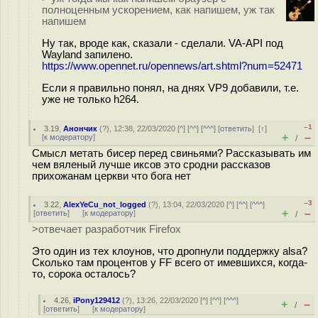
полноценным ускорением, как напишем, уж так
напишем
Ну так, вроде как, сказали - сделали. VA-API под
Wayland запилено.
https://www.opennet.ru/opennews/art.shtml?num=52471
Если я правильно понял, на днях VP9 добавили, т.е.
уже не только h264.
–1
3.19
,
Анончик
(
?
), 12:38, 22/03/2020 [
^
] [
^^
] [
^^^
] [
ответить
]
[
↑
]
+
–
[
к модератору
]
/
Смысл метать бисер перед свиньями? Рассказывать им
чем вяленый лучше иксов это сродни рассказов
прихожанам церкви что бога нет
–3
3.22
,
AlexYeCu_not_logged
(
?
), 13:04, 22/03/2020 [
^
] [
^^
] [
^^^
]
+
–
[
ответить
]
[
к модератору
]
/
>отвечает разработчик Firefox
Это один из тех клоунов, что дропнули поддержку alsa?
Сколько там процентов у FF всего от имевшихся, когда-
то, сорока осталось?
4.26
,
iPony129412
(
?
), 13:26, 22/03/2020 [
^
] [
^^
] [
^^^
]
+
–
/
[
ответить
]
[
к модератору
]