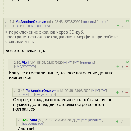
+3
1.3
,
YetAnotherOnanym
(
ok
), 08:43, 22/03/2020 [
ответить
] [
﹢﹢﹢
]
+
–
[
· · ·
]
[
↓
] [
↑
] [
к модератору
]
/
> переключение экранов через 3D-куб,
пространственная раскладка окон, морфинг при работе
с окнами и т.п.
Без этого никак, да.
+2
2.39
,
Vkni
(
ok
), 08:05, 23/03/2020 [
^
] [
^^
] [
^^^
] [
ответить
]
+
–
[
к модератору
]
/
Как уже отмечали выше, каждое поколение должно
наиграться.
3.42
,
YetAnotherOnanym
(
ok
), 09:39, 23/03/2020 [
^
] [
^^
] [
^^^
]
+
–
/
[
ответить
]
[
к модератору
]
Скорее, в каждом поколении есть небольшая, но
шумная доля людей, которым остро хочется
поиграться.
4.45
,
Vkni
(
ok
), 21:32, 23/03/2020 [
^
] [
^^
] [
^^^
] [
ответить
]
+
–
/
[
к модератору
]
Или так!