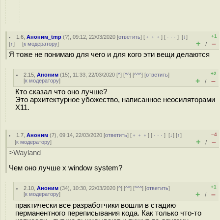
+1
1.6
,
Аноним_tmp
(
?
), 09:12, 22/03/2020 [
ответить
] [
﹢﹢﹢
] [
· · ·
]
[
↓
]
+
–
[
↑
] [
к модератору
]
/
Я тоже не понимаю для чего и для кого эти вещи делаются
+2
2.15
,
Аноним
(
15
), 11:33, 22/03/2020 [
^
] [
^^
] [
^^^
] [
ответить
]
+
–
[
к модератору
]
/
Кто сказал что оно лучше?
Это архитектурное убожество, написанное неосиляторами
X11.
–4
1.7
,
Аноним
(
7
), 09:14, 22/03/2020 [
ответить
] [
﹢﹢﹢
] [
· · ·
]
[
↓
] [
↑
]
+
–
[
к модератору
]
/
>Wayland
Чем оно лучше x window system?
+1
2.10
,
Аноним
(
34
), 10:30, 22/03/2020 [
^
] [
^^
] [
^^^
] [
ответить
]
+
–
[
к модератору
]
/
практически все разработчики вошли в стадию
перманентного переписывания кода. Как только что-то