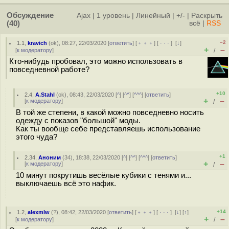
Обсуждение
Ajax
|
1 уровень
|
Линейный
|
+/-
|
Раскрыть
(40)
всё
|
RSS
–2
1.1
,
kravich
(
ok
), 08:27, 22/03/2020 [
ответить
] [
﹢﹢﹢
] [
· · ·
]
[
↓
]
+
–
[
к модератору
]
/
Кто-нибудь пробовал, это можно использовать в
повседневной работе?
+10
2.4
,
A.Stahl
(
ok
), 08:43, 22/03/2020 [
^
] [
^^
] [
^^^
] [
ответить
]
+
–
[
к модератору
]
/
В той же степени, в какой можно повседневно носить
одежду с показов "большой" моды.
Как ты вообще себе представляешь использование
этого чуда?
+1
2.34
,
Аноним
(
34
), 18:38, 22/03/2020 [
^
] [
^^
] [
^^^
] [
ответить
]
+
–
[
к модератору
]
/
10 минут покрутишь весёлые кубики с тенями и...
выключаешь всё это нафик.
+14
1.2
,
alexmlw
(
?
), 08:42, 22/03/2020 [
ответить
] [
﹢﹢﹢
] [
· · ·
]
[
↓
] [
↑
]
+
–
[
к модератору
]
/