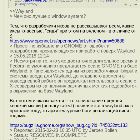
2.28
,
Аноним84701
(
ok
), 14:02, 22/03/2020 [
^
] [
^^
] [
^^^
] [
ответить
]
+
–
[
к модератору
]
/
>>Wayland
> Чем оно лучше x window system?
Тем, что разрабочики иксов не рассказывают всем, какие
иксы классные, "сидя" при этом на вяленом - в отличие от
;)
https://www.opennet.ru/opennews/art.shtml?num=50688
> Проект по избавлению GNOME от ошибок и
недоработок, проявляющихся при работе поверх Wayland
> 15.05.2019 12:14
> Несмотря на то, что уже достаточно длительное время в
Fedora по умолчанию предлагается сеанс GNOME на базе
Wayland, а Ганс является одним из разработчиков libinput и
системы ввода для Wayland, до недавнего времени в
повседневной работе он продолжал использовать сеанс с
X-сервером из-за наличия различных мелких недоработок
в окружении на базе Wayland.
Вот потом и оказывается -- то копирование средней
кнопкой мыши (primary select) появляется в wayland аж в
прошлом году, то архитектурные баги реализаций висят
годами:
https://bugzilla.gnome.org/show_bug.cgi?id=745032#c133
> Reported: 2015-02-23 16:35 UTC by Jeroen Bollen
> Status: RESOLVED INCOMPLETE