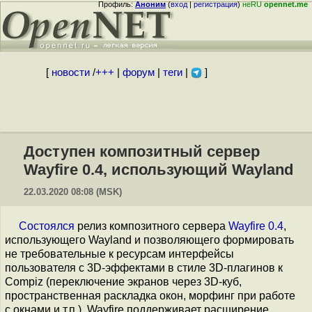
Профиль:
Аноним
(
вход
|
регистрация
)
неRU
opennet.me
[
новости
/
+++
|
форум
|
теги
|
]
Доступен композитный сервер
Wayfire 0.4, использующий Wayland
22.03.2020 08:08 (MSK)
Состоялся
релиз композитного сервера
Wayfire 0.4
,
использующего Wayland и позволяющего формировать
не требовательные к ресурсам интерфейсы
пользователя c 3D-эффектами в стиле 3D-плагинов к
Compiz (переключение экранов через 3D-куб,
пространственная раскладка окон, морфинг при работе
с окнами и т.п.). Wayfire поддерживает расширение