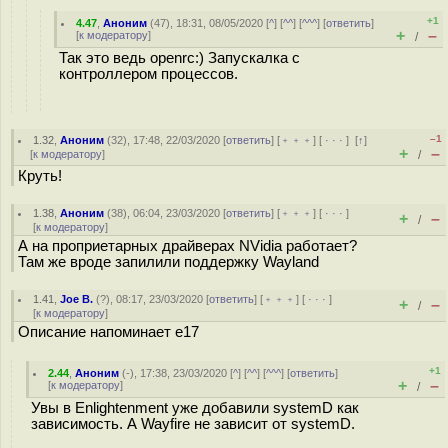
+1
4.47
,
Аноним
(
47
), 18:31, 08/05/2020 [
^
] [
^^
] [
^^^
] [
ответить
]
+
–
[
к модератору
]
/
Так это ведь openrc:) Запускалка с
контроллером процессов.
–1
1.32
,
Аноним
(
32
), 17:48, 22/03/2020 [
ответить
] [
﹢﹢﹢
] [
· · ·
]
[
↑
]
+
–
[
к модератору
]
/
Круть!
1.38
,
Аноним
(
38
), 06:04, 23/03/2020 [
ответить
] [
﹢﹢﹢
] [
· · ·
]
+
–
/
[
к модератору
]
А на проприетарных драйверах NVidia работает?
Там же вроде запилили поддержку Wayland
1.41
,
Joe B.
(
?
), 08:17, 23/03/2020 [
ответить
] [
﹢﹢﹢
] [
· · ·
]
+
–
/
[
к модератору
]
Описание напоминает e17
+1
2.44
,
Аноним
(
-
), 17:38, 23/03/2020 [
^
] [
^^
] [
^^^
] [
ответить
]
+
–
[
к модератору
]
/
Увы в Enlightenment уже добавили systemD как
зависимость. А Wayfire не зависит от systemD.