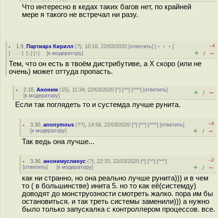
Что интересно в кедах таких багов нет, по крайней
мере я такого не встречал ни разу.
–4
1.9
,
Партиарх Кирилл
(
?
), 10:16, 22/03/2020 [
ответить
] [
﹢﹢﹢
]
+
–
[
· · ·
]
[
↓
] [
↑
] [
к модератору
]
/
Тем, что он есть в твоём дистрибутиве, а X скоро (или не
очень) может оттуда пропасть.
2.16
,
Аноним
(
15
), 11:34, 22/03/2020 [
^
] [
^^
] [
^^^
] [
ответить
]
+
–
/
[
к модератору
]
Если так поглядеть то и сустемда лучше рунита.
–4
3.30
,
anonymous
(
??
), 14:56, 22/03/2020 [
^
] [
^^
] [
^^^
] [
ответить
]
+
–
[
к модератору
]
/
Так ведь она лучше...
–2
3.36
,
анонимуслинус
(
?
), 22:33, 22/03/2020 [
^
] [
^^
] [
^^^
]
+
–
[
ответить
]
[
к модератору
]
/
как ни странно, но она реально лучше рунита))) и в чем
то ( в большинстве) инита 5. но то как её(системду)
доводят до монструозности смотреть жалко. пора им бы
остановиться. и так треть системы заменили))) а нужно
было только запускалка с контроллером процессов. все.