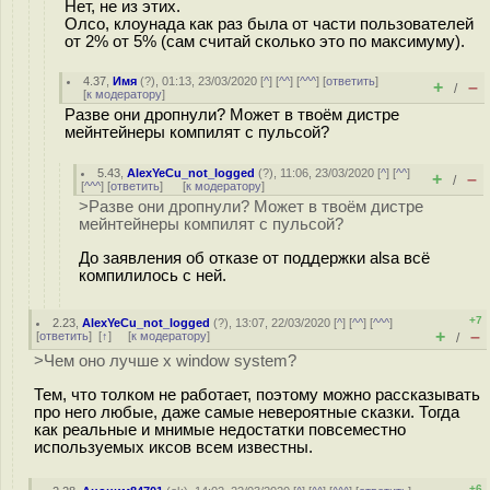
Нет, не из этих.
Олсо, клоунада как раз была от части пользователей
от 2% от 5% (сам считай сколько это по максимуму).
4.37
,
Имя
(
?
), 01:13, 23/03/2020 [
^
] [
^^
] [
^^^
] [
ответить
]
+
–
/
[
к модератору
]
Разве они дропнули? Может в твоём дистре
мейнтейнеры компилят с пульсой?
5.43
,
AlexYeCu_not_logged
(
?
), 11:06, 23/03/2020 [
^
] [
^^
]
+
–
/
[
^^^
] [
ответить
]
[
к модератору
]
>Разве они дропнули? Может в твоём дистре
мейнтейнеры компилят с пульсой?
До заявления об отказе от поддержки alsa всё
компилилось с ней.
+7
2.23
,
AlexYeCu_not_logged
(
?
), 13:07, 22/03/2020 [
^
] [
^^
] [
^^^
]
+
–
[
ответить
]
[
↑
] [
к модератору
]
/
>Чем оно лучше x window system?
Тем, что толком не работает, поэтому можно рассказывать
про него любые, даже самые невероятные сказки. Тогда
как реальные и мнимые недостатки повсеместно
используемых иксов всем известны.
+6