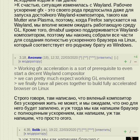
исходным кодом и так далее
>К счастью, ситуация изменилась с Wayland. Рабочее
ускорение gfx - это своего рода предпосылка даже для
запуска достойного Wayland-композитора, такого как
Mutter или Plasma, поэтому, когда Firefox запускается на
Wayland, мы вполне можем ожидать работающую среду
GL. Кроме того, dmabuf широко поддерживается Wayland-
композитором, поэтому мы наконец собрали все части
для создания полностью ускоренного браузера на Linux,
который соответствует его родному брату из Windows.
+4
3.18
,
Аноним
(
18
), 12:32, 22/03/2020 [
^
] [
^^
] [
^^^
] [
ответить
]
[
↓
]
+
–
[
к модератору
]
/
> Working gfx acceleration is a sort of prerequisite to even
start a decent Wayland compositor
> we can pretty much expect working GL environment
> we finally have all pieces together to build fully accelerated
browser on Linux
Строго говоря, там написано, что вяленый композитор
без ускорения жить не может, и мы ожидаем, что оно для
него будет запилено, и уж тогда мы как напишем браузер
с полноценным ускорением, как напишем, уж так
напишем, что просто огого.
4.35
,
llolik
(
ok
), 19:22, 22/03/2020 [
^
] [
^^
] [
^^^
] [
ответить
]
+
–
/
[
к модератору
]
> уж тогда мы как напишем браузер с