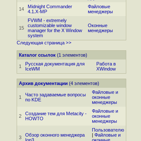
Midnight Commander
Файловые
14
4.1.X-MP
менеджеры
FVWM - extremely
customizable window
Оконные
15
manager for the X Window
менеджеры
system
Следующая страница >>
Каталог ссылок
(1 элементов)
Русская документация для
Работа в
1
IceWM
XWindow
Архив документации
(4 элементов)
Файловые и
Часто задаваемые вопросы
1
оконные
по KDE
менеджеры
Файловые и
Создание тем для Metacity -
2
оконные
HOWTO
менеджеры
Пользователю
Обзор оконного менеджера
|
Файловые и
3
Ion3
оконные