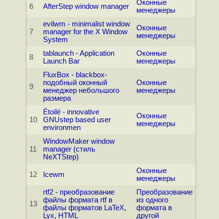
Оконные
6
AfterStep window manager
менеджеры
evilwm - minimalist window
Оконные
7
manager for the X Window
менеджеры
System
tablaunch - Application
Оконные
8
Launch Bar
менеджеры
FluxBox - blackbox-
подобный оконный
Оконные
9
менеджер небольшого
менеджеры
размера
Étoilé - innovative
Оконные
10
GNUstep based user
менеджеры
environmen
WindowMaker window
11
manager (стиль
NeXTStep)
Оконные
12
Icewm
менеджеры
rtf2 - преобразование
Преобразование
файлы формата rtf в
из одного
13
файлы форматов LaTeX,
формата в
Lyx, HTML
другой