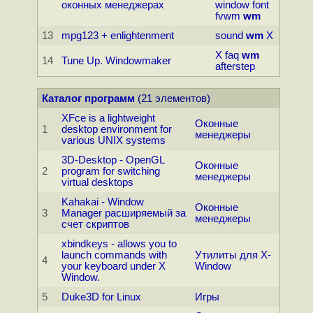
оконных менеджерах
window
font
fvwm
wm
13
mpg123 + enlightenment
sound
wm
X
X
faq
wm
14
Tune Up. Windowmaker
afterstep
Каталог программ
(21 элементов)
XFce is a lightweight
Оконные
1
desktop environment for
менеджеры
various UNIX systems
3D-Desktop - OpenGL
Оконные
2
program for switching
менеджеры
virtual desktops
Kahakai - Window
Оконные
3
Manager расширяемый за
менеджеры
счет скриптов
xbindkeys - allows you to
launch commands with
Утилиты для X-
4
your keyboard under X
Window
Window.
5
Duke3D for Linux
Игры