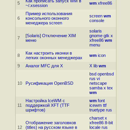
Как прописать запуск WM в
5
wm
xfree86
~/.xsession
Пример использования
screen
wm
6
консольного оконного
console
менеджера screen
solaris
[Solaris] Отключение XIM
gnome
gtk
x
7
меню
xfree86
wm
menu
Как настроить иконки в
8
wm
icon
легких оконных менеджерах
9
Аналог MFC для X
X
lib
wm
bsd
openbsd
rus
vi
10
Русификация OpenBSD
netscape
samba
x
tex
wm
Настройка IceWM с
wm
font
11
поддержкой XFT (TTF
icewm
ttf
шрифтов)
truetype
rus
charset
x
Отображение заголовков
xfree86
8-bit
12
(titles) на русском языке в
locale
rus