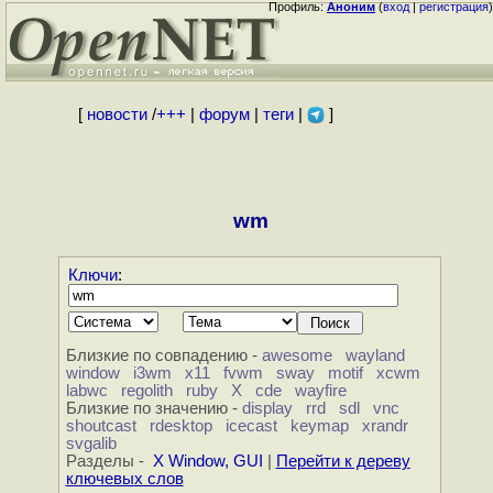
Профиль:
Аноним
(
вход
|
регистрация
)
[
новости
/
+++
|
форум
|
теги
|
]
wm
Ключи
:
Близкие по совпадению -
awesome
wayland
window
i3wm
x11
fvwm
sway
motif
xcwm
labwc
regolith
ruby
X
cde
wayfire
Близкие по значению -
display
rrd
sdl
vnc
shoutcast
rdesktop
icecast
keymap
xrandr
svgalib
Разделы -
X Window, GUI
|
Перейти к дереву
ключевых слов