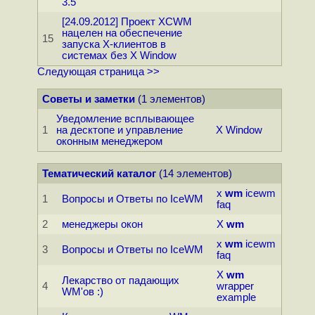
3.5
[24.09.2012] Проект XCWM
нацелен на обеспечение
15
запуска X-клиентов в
системах без X Window
Следующая страница >>
Советы и заметки
(1 элементов)
Уведомление всплывающее
1
на десктопе и управление
X Window
оконным менеджером
Тематический каталог
(14 элементов)
x
wm
icewm
1
Вопросы и Ответы по IceWM
faq
2
менеджеpы окон
X
wm
x
wm
icewm
3
Вопросы и Ответы по IceWM
faq
X
wm
Лекарство от падающих
4
wrapper
WM'ов :)
example