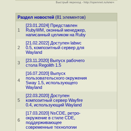
Быстрый переход - http://opennet.ru/ключ
Раздел новостей
(81 элементов)
[23.01.2024] Представлен
1
RubyWM, оконный менеджер,
написанный целиком на Ruby
[21.02.2022] Доступен labwc
2
0.5, композитный сервер для
Wayland
[23.11.2020] Выпуск рабочего
3
стола Regolith 1.5
[16.07.2020] Выпуск
пользовательского окружения
4
Sway 1.5, использующего
Wayland
[22.03.2020] Доступен
5
композитный сервер Wayfire
0.4, использующий Wayland
[17.03.2020] NsCDE, ретро-
окружение в стиле CDE,
6
поддерживающее
современные технологии