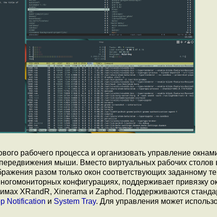
ого рабочего процесса и организовать управление окнами
и передвижения мыши. Вместо виртуальных рабочих столов
бражения разом только окон соответствующих заданному тег
ногомониторных конфигурациях, поддерживает привязку ок
ежимах XRandR, Xinerama и Zaphod. Поддерживаются станд
p Notification
и
System Tray
. Для управления может использ