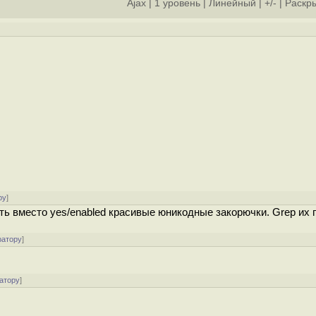
Ajax
|
1 уровень
|
Линейный
|
+/-
|
Раскры
ру
]
ь вместо yes/enabled красивые юникодные закорючки. Grep их п
ратору
]
атору
]