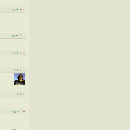
+
–
/
+2
+
–
/
+3
+
–
/
+2
+
–
/
+3
+
–
/
+
–
/
+2