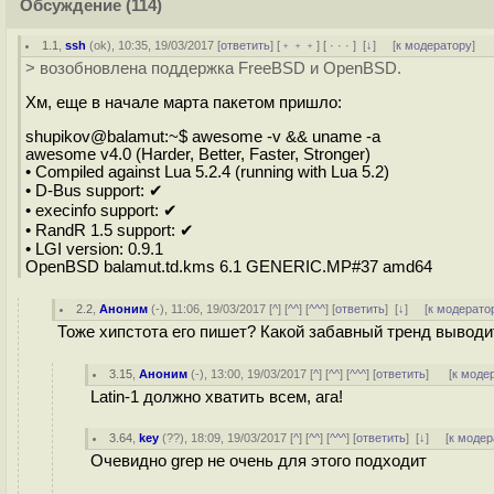
Обсуждение
(114)
1.1
,
ssh
(
ok
), 10:35, 19/03/2017 [
ответить
] [
﹢﹢﹢
] [
· · ·
]
[
↓
] [
к модератору
]
> возобновлена поддержка FreeBSD и OpenBSD.
Хм, еще в начале марта пакетом пришло:
shupikov@balamut:~$ awesome -v && uname -a
awesome v4.0 (Harder, Better, Faster, Stronger)
• Compiled against Lua 5.2.4 (running with Lua 5.2)
• D-Bus support: ✔
• execinfo support: ✔
• RandR 1.5 support: ✔
• LGI version: 0.9.1
OpenBSD balamut.td.kms 6.1 GENERIC.MP#37 amd64
2.2
,
Аноним
(
-
), 11:06, 19/03/2017 [
^
] [
^^
] [
^^^
] [
ответить
]
[
↓
] [
к модерато
Тоже хипстота его пишет? Какой забавный тренд выводит
3.15
,
Аноним
(
-
), 13:00, 19/03/2017 [
^
] [
^^
] [
^^^
] [
ответить
]
[
к моде
Latin-1 должно хватить всем, ага!
3.64
,
key
(
??
), 18:09, 19/03/2017 [
^
] [
^^
] [
^^^
] [
ответить
]
[
↓
] [
к модер
Очевидно grep не очень для этого подходит