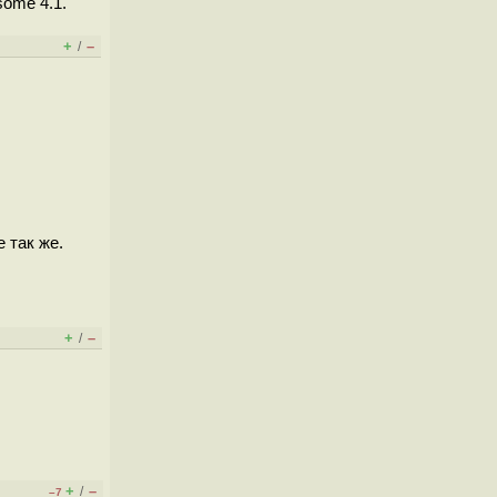
ome 4.1.
+
–
/
 так же.
+
–
/
+
–
/
–7