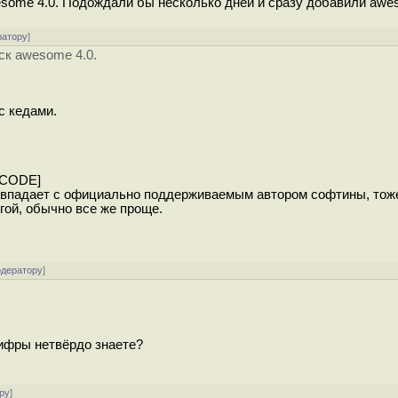
esome 4.0. Подождали бы несколько дней и сразу добавили awes
ратору
]
ск awesome 4.0.
с кедами.
/CODE]
совпадает с официально поддерживаемым автором софтины, тоже
гой, обычно все же проще.
одератору
]
цифры нетвёрдо знаете?
ру
]