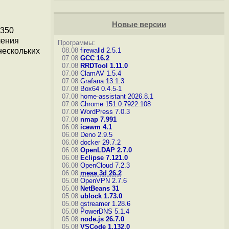
Новые версии
 350
ления
Программы:
нескольких
08.08
firewalld 2.5.1
07.08
GCC 16.2
07.08
RRDTool 1.11.0
07.08
ClamAV 1.5.4
07.08
Grafana 13.1.3
07.08
Box64 0.4.5-1
07.08
home-assistant 2026.8.1
07.08
Chrome 151.0.7922.108
07.08
WordPress 7.0.3
07.08
nmap 7.991
06.08
icewm 4.1
06.08
Deno 2.9.5
06.08
docker 29.7.2
06.08
OpenLDAP 2.7.0
06.08
Eclipse 7.121.0
06.08
OpenCloud 7.2.3
06.08
mesa 3d 26.2
05.08
OpenVPN 2.7.6
05.08
NetBeans 31
05.08
ublock 1.73.0
05.08
gstreamer 1.28.6
05.08
PowerDNS 5.1.4
05.08
node.js 26.7.0
05.08
VSCode 1.132.0