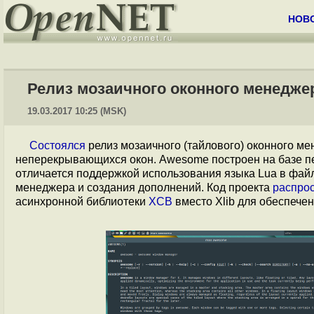
НОВ
Релиз мозаичного оконного менедже
19.03.2017 10:25 (MSK)
Cостоялся
релиз мозаичного (тайлового) оконного м
неперекрывающихся окон. Awesome построен на базе п
отличается поддержкой использования языка Lua в файл
менеджера и создания дополнений. Код проекта
распро
асинхронной библиотеки
XCB
вместо Xlib для обеспече