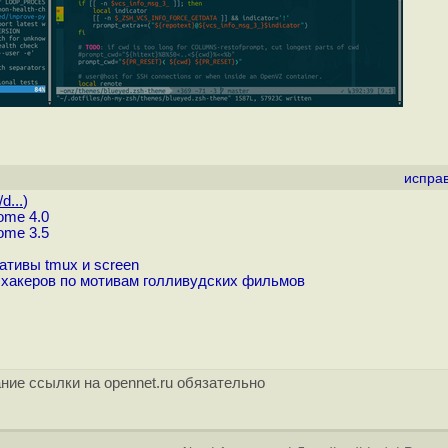
испра
d...
)
ome 4.0
ome 3.5
ативы tmux и screen
хакеров по мотивам голливудских фильмов
ние ссылки на opennet.ru обязательно