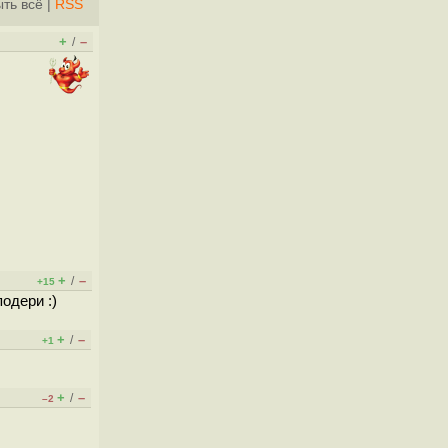
ть всё
|
RSS
+
–
/
+
–
/
+15
одери :)
+
–
/
+1
+
–
/
–2