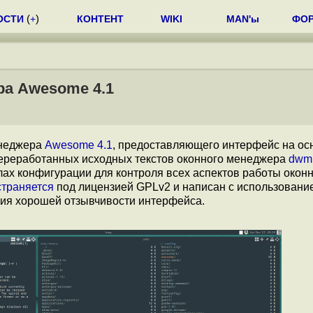
ОСТИ
(
+
)
КОНТЕНТ
WIKI
MAN'ы
ФО
ра Awesome 4.1
енеджера
Awesome 4.1
, предоставляющего интерфейс на ос
ереработанных исходных текстов оконного менеджера
dwm
ах конфигурации для контроля всех аспектов работы окон
страняется
под лицензией GPLv2 и написан с использовани
ния хорошей отзывчивости интерфейса.