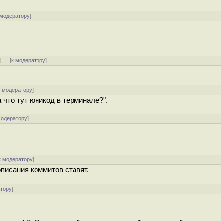
 модератору
]
]
[
к модератору
]
к модератору
]
а что тут юникод в терминале?".
модератору
]
к модератору
]
описания коммитов ставят.
атору
]