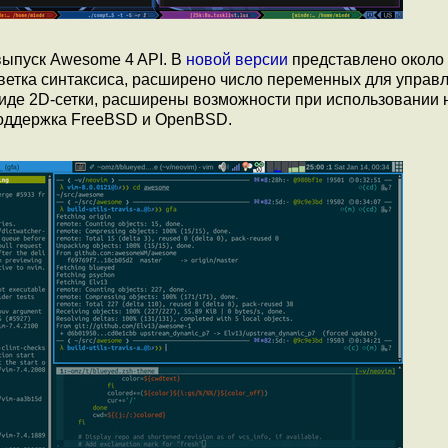
выпуск Awesome 4 API. В
новой версии
представлено около
светка синтаксиса, расширено число переменных для управ
иде 2D-сетки, расширены возможности при использовании 
поддержка FreeBSD и OpenBSD.