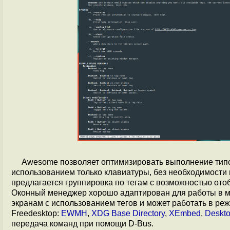
Awesome позволяет оптимизировать выполнение типов
использованием только клавиатуры, без необходимост
предлагается группировка по тегам c возможностью ото
Оконный менеджер хорошо адаптирован для работы в м
экранам с использованием тегов и может работать в р
Freedesktop:
EWMH
,
XDG Base Directory
,
XEmbed
,
Deskto
передача команд при помощи D-Bus.