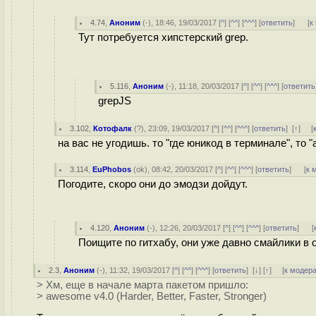
4.74
,
Аноним
(
-
), 18:46, 19/03/2017 [
^
] [
^^
] [
^^^
] [
ответить
]
[
к
Тут потребуется хипстерский grep.
5.116
,
Аноним
(
-
), 11:18, 20/03/2017 [
^
] [
^^
] [
^^^
] [
ответить
grepJS
3.102
,
Котофалк
(
?
), 23:09, 19/03/2017 [
^
] [
^^
] [
^^^
] [
ответить
]
[
↑
] [
на вас не угодишь. то "где юникод в терминале", то "
3.114
,
EuPhobos
(
ok
), 08:42, 20/03/2017 [
^
] [
^^
] [
^^^
] [
ответить
]
[
к 
Погодите, скоро они до эмодзи дойдут.
4.120
,
Аноним
(
-
), 12:26, 20/03/2017 [
^
] [
^^
] [
^^^
] [
ответить
]
[
Поищите по гитхабу, они уже давно смайлики в 
2.3
,
Аноним
(
-
), 11:32, 19/03/2017 [
^
] [
^^
] [
^^^
] [
ответить
]
[
↓
] [
↑
] [
к модер
> Хм, еще в начале марта пакетом пришло:
> awesome v4.0 (Harder, Better, Faster, Stronger)