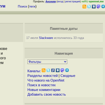
Профиль:
Аноним
(
вход
|
регистрация
)
неRU
opennet.me
РУМ
Поиск
(
теги
)
Памятные даты
17 июля
Slackware
исполнилось 33 года
нове
и
Навигация
ного
ем
Каналы:
Разделы новостей
|
Сводные
Что нового на OpenNet
Поиск в новостях
Новые комментарии
Добавить свою новость