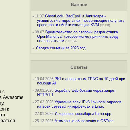
Важное
-
11.07
GhostLock, BadEpoll и Januscape -
уязвимости в ядре Linux, позволяющие получить
права root и обойти изоляцию KVM
(82 +34)
-
08.07
Вредительство со стороны разработчика
OpenMandriva, которое могло причинить вред
пользователям
(107 +34)
-
Сводка событий за 2025 год
Советы
-
19.04.2026
PKI с аппаратным TRNG за 10 дней при
помощи AI
-
09.03.2026
Борьба с web-ботами через запрет
 с
HTTP/1.1
 в Awesome
-
27.02.2026
Удаление всех IPv6 link-local адресов
у.
на всех сетевых интерфейсах в Linux
он к
-
27.01.2026
Ускорение пересборки llama.cpp
арты
оваться
-
25.12.2025
Атомарные обновления в OSTree