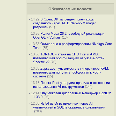
Обсуждаемые новости
-
14:29
В OpenJDK запрещён приём кода,
созданного через AI. В NetworkManager
разрешён
(51)
-
13:58
Релиз Mesa 26.2, свободной реализации
OpenGL и Vulkan
(13)
-
13:58
Объявлено о расформировании Nixpkgs Core
Team
(35)
-
13:55
TONTOU - атака на CPU Intel и AMD,
позволяющая обойти защиту от уязвимостей
Spectre v2
(76)
-
13:39
Zapscape - уязвимость в гипервизоре KVM,
позволяющая получить root-доступ к хост-
системе
(15)
-
13:18
Проект Rust утвердил правила в отношении
использования AI-инструментов
(144)
-
12:41
Опубликован дисплейный менеджер LightDM
1.33.0
(26)
-
12:36
Из 54 из 55 выявленных через AI
уязвимостей в SQLite оказались фиктивными
(208)