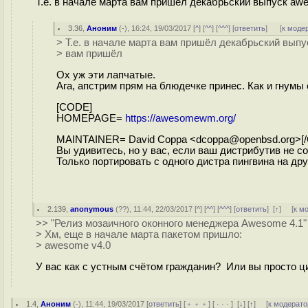
Т.е. в начале марта вам пришёл декабрьский выпуск aw
3.36
,
Аноним
(
-
), 16:24, 19/03/2017 [
^
] [
^^
] [
^^^
] [
ответить
]
[
к моде
> Т.е. в начале марта вам пришёл декабрьский выпу
> вам пришёл
Ох уж эти лапчатые.
Ага, апстрим прям на блюдечке принес. Как и гнумы 
[CODE]
HOMEPAGE=
https://awesomewm.org/
MAINTAINER= David Coppa <dcoppa@openbsd.org>[
Вы удивитесь, но у вас, если ваш дистрибутив не 
Только портировать с одного дистра пингвина на дру
2.139
,
anonymous
(
??
), 11:44, 22/03/2017 [
^
] [
^^
] [
^^^
] [
ответить
]
[
↑
] [
к м
>> "Релиз мозаичного оконного менеджера Awesome 4.1"
> Хм, еще в начале марта пакетом пришло:
> awesome v4.0
У вас как с устным счётом гражданин? Или вы просто 
1.4
,
Аноним
(
-
), 11:44, 19/03/2017 [
ответить
] [
﹢﹢﹢
] [
· · ·
]
[
↓
] [
↑
] [
к модерато