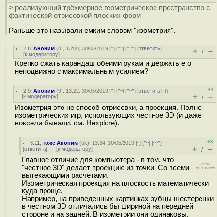
> реализующий трёхмерное геометрическое пространство с
фактической отрисовкой плоских форм
Раньше это называли емким словом "изометрия".
2.8
,
Аноним
(
8
), 13:00, 30/05/2019 [
^
] [
^^
] [
^^^
] [
ответить
]
+
–
/
[
к модератору
]
Крепко сжать карандаш обеими рукам и держать его
неподвижно с максимальным усилием?
+1
2.9
,
Аноним
(
9
), 13:22, 30/05/2019 [
^
] [
^^
] [
^^^
] [
ответить
]
[
↓
]
+
–
[
к модератору
]
/
Изометрия это не способ отрисовки, а проекция. Полно
изометрических игр, использующих честное 3D (и даже
воксели бывали, см. Hexplore).
+3
3.11
,
тоже Аноним
(
ok
), 13:34, 30/05/2019 [
^
] [
^^
] [
^^^
]
+
–
[
ответить
]
[
к модератору
]
/
Главное отличие для компьютера - в том, что
"честное 3D" делает проекцию из точки. Со всеми
вытекающими расчетами.
Изометрическая проекция на плоскость математически
куда проще.
Например, на приведенных картинках зубцы шестеренки
в честном 3D отличались бы шириной на передней
стороне и на задней. В изометрии они одинаковы.