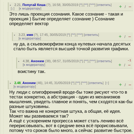
2.21
,
Попугай Кеша
(
?
), 16:58, 30/05/2019 [
^
] [
^^
] [
^^^
] [
ответить
]
+
–
/
[
↓
] [
к модератору
]
Это лишь проекция сознания. Какое сознание - такая и
проекция ) Бытие определяет сознание ) Сознание
определяет вектор
3.23
,
имя
(
?
), 17:45, 30/05/2019 [
^
] [
^^
] [
^^^
] [
ответить
]
+
–
/
[
к модератору
]
ну да, а скьевоморфизм конца нулевых-начала десятых
стало быть является высшей точкой развития графики.
–1
4.38
,
Аноним
(
38
), 08:57, 31/05/2019 [
^
] [
^^
] [
^^^
] [
ответить
]
+
–
[
к модератору
]
/
воистину так.
2.48
,
Аноним
(
46
), 14:45, 31/05/2019 [
^
] [
^^
] [
^^^
] [
ответить
]
[
↑
]
+
–
/
[
к модератору
]
Ну люди с олигофренией вроде-бы тоже рисуют что-то в
тестах конкретно, а абстракция - один из механизмов
мышления, увидеть главное и понять, чем сходятся как-бы
разные штуковины.
Так что важна не конкретная штука, а общая, её идея.
Может мы развиваемся так?
А ещё с ускорением прогресса может стать лениво всё
перерисовывать, вот в средние века всё прорисовывали,
потому что сроков было много, а сейчас развитие быстрое.