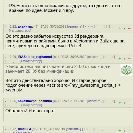
PS:Если есть одно исключает другое, то одно из этого -
враньё, по идее. Может и я вру.
1.22
,
ананимас
(
?
), 17:38, 30/05/2019 [
ответить
] [
﹢﹢﹢
] [
· · ·
]
[
↑
]
+
–
/
[
к модератору
]
Оо это давно забытое искусство 3d рендеринга
примитивами-спрайтами, было в Vectorman и Ballz еще на
сеге, примерно в одно время с Petz 4
1.29
,
IRASoldier_registered
(
ok
), 20:35, 30/05/2019 [
ответить
] [
﹢﹢﹢
]
+
–
/
[
· · ·
]
[
к модератору
]
> Библиотека насчитывает всего 2100 строк кода и
занимает 28 Кб без минификации
Вот это действительно хорошо. И старое доброе
подключение через <script src="my_awesome_script.js">
</script>.
1.36
,
Какаянахренразница
(
ok
), 05:49, 31/05/2019 [
ответить
] [
﹢﹢﹢
]
+
–
/
[
· · ·
]
[
к модератору
]
Обалдеть! Я в восторге.
1.42
,
Аноним
(
46
), 11:19, 31/05/2019 [
ответить
] [
﹢﹢﹢
] [
· · ·
]
+
–
/