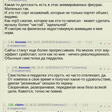
[
к модератору
]
Какая-то детскость есть в этих анимированных фигурах.
Миленько так.
И это тот сорт искажений, которые не только портят объект,
видимо.
Как mp3 сжатие, которое как кто-то написал - может сделать
музыку более "чистой", "идеальной".
Я смотрю на физически недостоверную анимацию и мне
норм.
1.44
,
Аноним
(
44
), 13:21, 31/05/2019 [
ответить
] [
﹢﹢﹢
] [
· · ·
]
[
↓
]
+
–
/
[
к модератору
]
Сайты станут еще более прогрессивнее. На многих этот вау-
эффект сработает, хотя как по мне - ничего революционного.
Обычные свистелки да перделки.
2.45
,
Аноним
(
46
), 13:37, 31/05/2019 [
^
] [
^^
] [
^^^
] [
ответить
]
+
–
/
[
к модератору
]
Свистелки и перделки это круто, но часто отвлекают, да.
От компиза в свое время я получал какое-то удовольствие,
двигая "резиновые" окошки по экрану.
Сворачивая, разворачивая, передвигая окна безо всякой
цели. Кажется, точно не помню.
1.51
,
x3who
(
?
), 16:12, 02/06/2019 [
ответить
] [
﹢﹢﹢
] [
· · ·
]
[
↑
]
+
–
/
[
к модератору
]