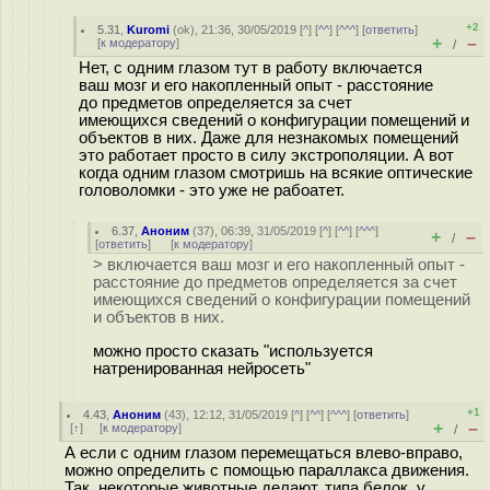
+2
5.31
,
Kuromi
(
ok
), 21:36, 30/05/2019 [
^
] [
^^
] [
^^^
] [
ответить
]
+
–
[
к модератору
]
/
Нет, с одним глазом тут в работу включается
ваш мозг и его накопленный опыт - расстояние
до предметов определяется за счет
имеющихся сведений о конфигурации помещений и
объектов в них. Даже для незнакомых помещений
это работает просто в силу экстрополяции. А вот
когда одним глазом смотришь на всякие оптические
головоломки - это уже не рабоатет.
6.37
,
Аноним
(
37
), 06:39, 31/05/2019 [
^
] [
^^
] [
^^^
]
+
–
/
[
ответить
]
[
к модератору
]
> включается ваш мозг и его накопленный опыт -
расстояние до предметов определяется за счет
имеющихся сведений о конфигурации помещений
и объектов в них.
можно просто сказать "используется
натренированная нейросеть"
+1
4.43
,
Аноним
(
43
), 12:12, 31/05/2019 [
^
] [
^^
] [
^^^
] [
ответить
]
+
–
[
↑
] [
к модератору
]
/
А если с одним глазом перемещаться влево-вправо,
можно определить с помощью параллакса движения.
Так некоторые животные делают, типа белок, у