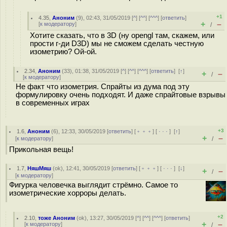
+1
4.35
,
Аноним
(
9
), 02:43, 31/05/2019 [
^
] [
^^
] [
^^^
] [
ответить
]
+
–
[
к модератору
]
/
Хотите сказать, что в 3D (ну opengl там, скажем, или
прости г-ди D3D) мы не сможем сделать честную
изометрию? Ой-ой.
2.34
,
Аноним
(
33
), 01:38, 31/05/2019 [
^
] [
^^
] [
^^^
] [
ответить
]
[
↑
]
+
–
/
[
к модератору
]
Не факт что изометрия. Спрайты из дума под эту
формулировку очень подходят. И даже спрайтовые взрывы
в современных играх
+3
1.6
,
Аноним
(
6
), 12:33, 30/05/2019 [
ответить
] [
﹢﹢﹢
] [
· · ·
]
[
↑
]
+
–
[
к модератору
]
/
Прикольная вещь!
1.7
,
НяшМяш
(
ok
), 12:41, 30/05/2019 [
ответить
] [
﹢﹢﹢
] [
· · ·
]
[
↓
]
+
–
/
[
к модератору
]
Фигурка человечка выглядит стрёмно. Самое то
изометрические хорроры делать.
+2
2.10
,
тоже Аноним
(
ok
), 13:27, 30/05/2019 [
^
] [
^^
] [
^^^
] [
ответить
]
+
–
[
к модератору
]
/