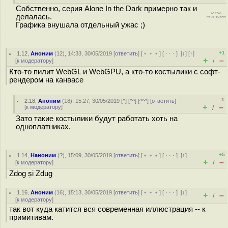
Собственно, серия Alone In the Dark примерно так и
делалась.
Графика внушала отдельный ужас ;)
+1
1.12
,
Аноним
(
12
), 14:33, 30/05/2019 [
ответить
] [
﹢﹢﹢
] [
· · ·
]
[
↓
] [
↑
]
+
–
[
к модератору
]
/
Кто-то пилит WebGL и WebGPU, а кто-то костылики с софт-
рендером на канвасе
–1
2.18
,
Аноним
(
18
), 15:27, 30/05/2019 [
^
] [
^^
] [
^^^
] [
ответить
]
+
–
[
к модератору
]
/
Зато такие костылики будут работать хоть на
одноплатниках.
+5
1.14
,
Наноним
(
?
), 15:09, 30/05/2019 [
ответить
] [
﹢﹢﹢
] [
· · ·
]
[
↑
]
+
–
[
к модератору
]
/
Zdog și Zdug
1.16
,
Аноним
(
16
), 15:13, 30/05/2019 [
ответить
] [
﹢﹢﹢
] [
· · ·
]
[
↓
]
+
–
/
[
к модератору
]
так вот куда катится вся современная иллюстрация -- к
примитивам.