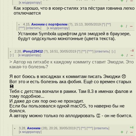
+
–
/
[
к модератору
]
Как хорошо, что в юзер-стилях эта пёстрая говнина легко
отключается
4.15
,
Аноним с портфелем
(
?
), 15:13, 30/05/2019 [
^
] [
^^
]
+
–
/
[
^^^
] [
ответить
]
[
к модератору
]
Установи Symbola шрифтом для эмодзей в браузере,
будут олдскульно монотонные (цвета текста).
–8
2.20
,
iPony129412
(
?
), 16:51, 30/05/2019 [
^
] [
^^
] [
^^^
] [
ответить
]
[
↓
]
+
–
[
↑
] [
к модератору
]
/
> Автор на гитхабе к каждому коммиту ставит Эмодзи. Это
какая-то болезнь?
Я вот боюсь в мэсаджах к коммитам писать Эмоджи 😞
Вот это и есть болезнь ака фобия. Ещё со времен старых
💾
Тебя с детства вогнали в рамки. Там 8.3 в именах фалов и
тому подобное...
И даже до сих пор оно не проходит.
Если бы пользовался одной macOS, то наверно бы не
боялся.
А автору можно только по аплодировать 👏 - он не боится.
+4
3.28
,
Аноним
(
28
), 20:26, 30/05/2019 [
^
] [
^^
] [
^^^
] [
ответить
]
+
–
[
к модератору
]
/