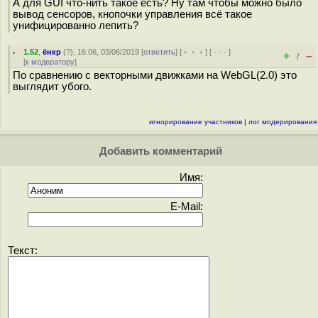
А для GUI что-нить такое есть? Ну там чтобы можно было
вывод сенсоров, кнопочки управления всё такое
унифицированно лепить?
1.52
,
ёнкр
(
?
), 16:06, 03/06/2019 [
ответить
] [
﹢﹢﹢
] [
· · ·
]
+
–
/
[
к модератору
]
По сравнению с векторными движками на WebGL(2.0) это
выглядит убого.
игнорирование участников
|
лог модерирования
Добавить комментарий
Имя:
E-Mail:
Текст: