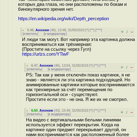
которых два глаза, но они расположены по бокам и
бинокулярного зрения нет.
https://en.wikipedia.org/wiki/Depth_perception
5.46
,
Аноним
(
46
), 13:48, 31/05/2019 [
^
] [
^^
] [
^^^
]
+
–
/
[
ответить
]
[
к модератору
]
И люди так могут. Вот например эта картинка должна
восприниматься как трёхмерная:
(Простите на ссылку через Гугл)
https://urlzs.com/YTiwF
6.47
,
Аноним
(
46
), 13:54, 31/05/2019 [
^
] [
^^
] [
^^^
]
+
–
/
[
ответить
]
[
к модератору
]
PS: Так как у меня отключён показ картинок, я не
знаю - является ли эта картинка подходящей. Но
анимированные картинки которые воспринимаются
как трехмерные за счёт перемещения по
горизонтальной оси - существуют.
Простите если это - не она. Я же их не смотрел.
6.50
,
Аноним
(
43
), 15:49, 31/05/2019 [
^
] [
^^
] [
^^^
]
+
–
/
[
ответить
]
[
к модератору
]
На видео с вертикальными белыми линиями
используется эффект перекрытия. Когда на
картинке один предмет перекрывает другой, он
нами воспринимается как расположенный более