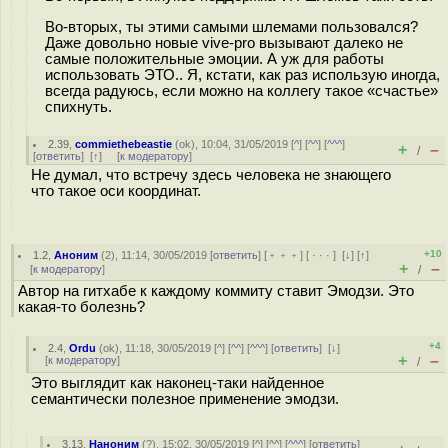
Во-вторых, ты этими самыми шлемами пользовался?
Даже довольно новые vive-pro вызывают далеко не
самые положительные эмоции. А уж для работы
использовать ЭТО.. Я, кстати, как раз использую иногда,
всегда радуюсь, если можно на коллегу такое «счастье»
спихнуть.
2.39
,
commiethebeastie
(
ok
), 10:04, 31/05/2019 [
^
] [
^^
] [
^^^
]
+
–
/
[
ответить
]
[
↑
] [
к модератору
]
Не думал, что встречу здесь человека не знающего
что такое оси координат.
+10
1.2
,
Аноним
(
2
), 11:14, 30/05/2019 [
ответить
] [
﹢﹢﹢
] [
· · ·
]
[
↓
] [
↑
]
+
–
[
к модератору
]
/
Автор на гитхабе к каждому коммиту ставит Эмодзи. Это
какая-то болезнь?
+4
2.4
,
Ordu
(
ok
), 11:18, 30/05/2019 [
^
] [
^^
] [
^^^
] [
ответить
]
[
↓
]
+
–
[
к модератору
]
/
Это выглядит как наконец-таки найденное
семантически полезное применение эмодзи.
3.13
,
Наноним
(
?
), 15:02, 30/05/2019 [
^
] [
^^
] [
^^^
] [
ответить
]