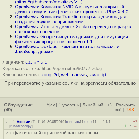
(
https://github.com/metafizzy/z...
)
OpenNews: Компания NVIDIA выпустила открытый
движок симуляции физических процессов PhysX 4.0
OpenNews: Компания Tracktion открыла движок для
создания звуковых приложений
OpenNews: Игровой движок Xenko переведён в разряд
свободных проектов
OpenNews: Google выпустил движок для симуляции
физических процессов LiquidFun 1.1
OpenNews: Duktape - компактный встраиваемый
JavaScript-движок
Лицензия:
CC BY 3.0
Короткая ссылка: https://opennet.ru/50777-zdog
Ключевые слова:
zdog
,
3d
,
web
,
canvas
,
javacript
При перепечатке указание ссылки на opennet.ru обязательно
Обсуждение
Ajax
|
1 уровень
|
Линейный
|
+/-
|
Раскрыть
(49)
всё
|
RSS
–1
1.1
,
Аноним
(
1
), 11:01, 30/05/2019 [
ответить
] [
﹢﹢﹢
] [
· · ·
]
[
↓
]
+
–
[
к модератору
]
/
> с фактической отрисовкой плоских форм