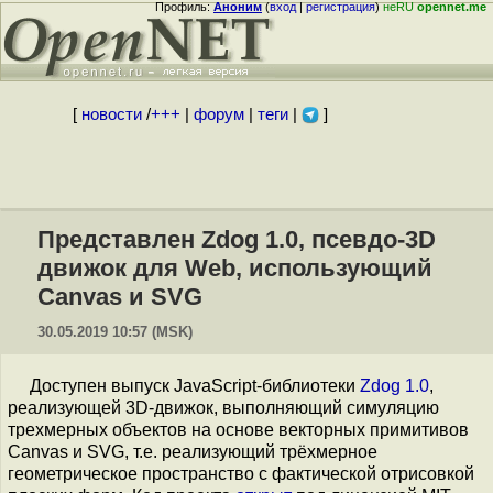
Профиль:
Аноним
(
вход
|
регистрация
)
неRU
opennet.me
[
новости
/
+++
|
форум
|
теги
|
]
Представлен Zdog 1.0, псевдо-3D
движок для Web, использующий
Canvas и SVG
30.05.2019 10:57 (MSK)
Доступен выпуск JavaScript-библиотеки
Zdog 1.0
,
реализующей 3D-движок, выполняющий симуляцию
трехмерных объектов на основе векторных примитивов
Canvas и SVG, т.е. реализующий трёхмерное
геометрическое пространство с фактической отрисовкой