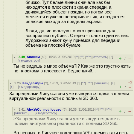
близко. Тут белые линии сначала как бы
находятся в плоскости экрана спереди, а
движущийся объект позади, но потом всё
меняется и уже он перекрывает их, и создаётся
иллюзия выхода за пределы экрана.
Люди, да, используют много признаков для
восприятия глубины. Стерео - только один из них.
Художники знают кучу приёмов для передачи
объема на плоской бумаге.
3.49
,
Аноним
(
49
), 15:36, 31/05/2019 [
^
] [
^^
] [
^^^
] [
ответить
]
[
↑
]
+
–
/
[
к модератору
]
Ты не видишь в мире объёма?!? Как же это грустно жить
по плоскому в плоскости. Бедненький...
–3
2.26
,
Канделябры
(
?
), 19:59, 30/05/2019 [
^
] [
^^
] [
^^^
] [
ответить
]
[
↓
]
+
–
[
↑
] [
к модератору
]
/
За пределами Линукса они уже выводятся даже в шлемы
виртуальной реальности с полным 3D 360.
3.41
,
AlexYeCu_not_logged
(
?
), 10:35, 31/05/2019 [
^
] [
^^
] [
^^^
]
+
–
/
[
ответить
]
[
к модератору
]
>За пределами Линукса они уже выводятся даже в
шлемы виртуальной реальности с полным 3D 360.
Во-первых, в Линуксе поддержка VR-шлемов таки есть.