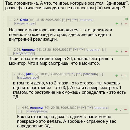
Так, погодите-ка. А что, те игры, которые зовутся "3д-играми",
разве фактически выводятся не на плоском (2д) мониторе?
+3
2.3
,
Ordu
(
ok
), 11:15, 30/05/2019 [
^
] [
^^
] [
^^^
] [
ответить
]
+
–
[
к модератору
]
/
На каком мониторе они выводятся -- это целиком и
полностью юзерэнд история, здесь же речь идёт о
внутренней реализации.
2.24
,
Аноним
(
24
), 18:20, 30/05/2019 [
^
] [
^^
] [
^^^
] [
ответить
]
[
↓
]
+
–
/
[
к модератору
]
Твои глаза тоже видят мир в 2d, словно смотришь в
монитор. Что в мир смотришь, что в монитор.
3.25
,
pXeL
(
?
), 18:49, 30/05/2019 [
^
] [
^^
] [
^^^
] [
ответить
]
[
↓
]
+
–
/
[
к модератору
]
в том то и дело, что 2 глаза - это стерео - ты можешь
оценить растаяние - это 3Д. А если на мир смотреть 1
глазом, то растояние не сможешь определять - это есть
2Д
4.30
,
Аноним
(
30
), 20:45, 30/05/2019 [
^
] [
^^
] [
^^^
] [
ответить
]
+
–
/
[
↓
] [
к модератору
]
Как ни странно, но даже с одним глазом можно
прекрасно это делать. А вообще - странное у вас
определение 3Д...