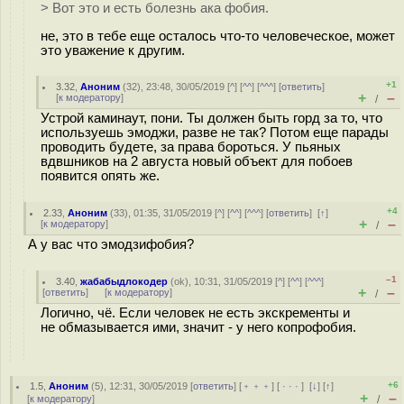
> Вот это и есть болезнь ака фобия.
не, это в тебе еще осталось что-то человеческое, может
это уважение к другим.
+1
3.32
,
Аноним
(
32
), 23:48, 30/05/2019 [
^
] [
^^
] [
^^^
] [
ответить
]
+
–
[
к модератору
]
/
Устрой каминаут, пони. Ты должен быть горд за то, что
используешь эмоджи, разве не так? Потом еще парады
проводить будете, за права бороться. У пьяных
вдвшников на 2 августа новый объект для побоев
появится опять же.
+4
2.33
,
Аноним
(
33
), 01:35, 31/05/2019 [
^
] [
^^
] [
^^^
] [
ответить
]
[
↑
]
+
–
[
к модератору
]
/
А у вас что эмодзифобия?
–1
3.40
,
жабабыдлокодер
(
ok
), 10:31, 31/05/2019 [
^
] [
^^
] [
^^^
]
+
–
[
ответить
]
[
к модератору
]
/
Логично, чё. Если человек не есть экскременты и
не обмазывается ими, значит - у него копрофобия.
+6
1.5
,
Аноним
(
5
), 12:31, 30/05/2019 [
ответить
] [
﹢﹢﹢
] [
· · ·
]
[
↓
] [
↑
]
+
–
[
к модератору
]
/