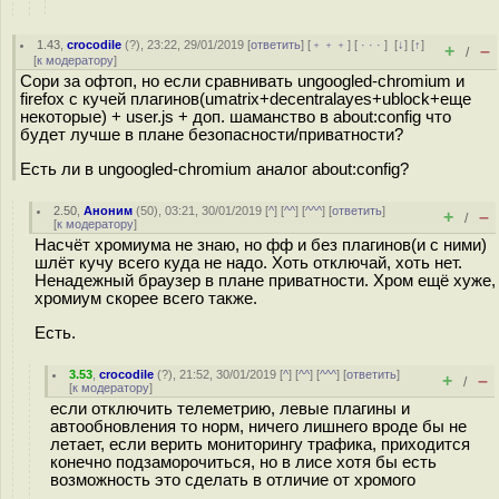
1.43
,
crocodile
(
?
), 23:22, 29/01/2019 [
ответить
] [
﹢﹢﹢
] [
· · ·
]
[
↓
] [
↑
]
+
–
/
[
к модератору
]
Сори за офтоп, но если сравнивать ungoogled-chromium и
firefox с кучей плагинов(umatrix+decentralayes+ublock+еще
некоторые) + user.js + доп. шаманство в about:config что
будет лучше в плане безопасности/приватности?
Есть ли в ungoogled-chromium аналог about:config?
2.50
,
Аноним
(
50
), 03:21, 30/01/2019 [
^
] [
^^
] [
^^^
] [
ответить
]
+
–
/
[
к модератору
]
Насчёт хромиума не знаю, но фф и без плагинов(и с ними)
шлёт кучу всего куда не надо. Хоть отключай, хоть нет.
Ненадежный браузер в плане приватности. Хром ещё хуже,
хромиум скорее всего также.
Есть.
3.53
,
crocodile
(
?
), 21:52, 30/01/2019 [
^
] [
^^
] [
^^^
] [
ответить
]
+
–
/
[
к модератору
]
если отключить телеметрию, левые плагины и
автообновления то норм, ничего лишнего вроде бы не
летает, если верить мониторингу трафика, приходится
конечно подзаморочиться, но в лисе хотя бы есть
возможность это сделать в отличие от хромого