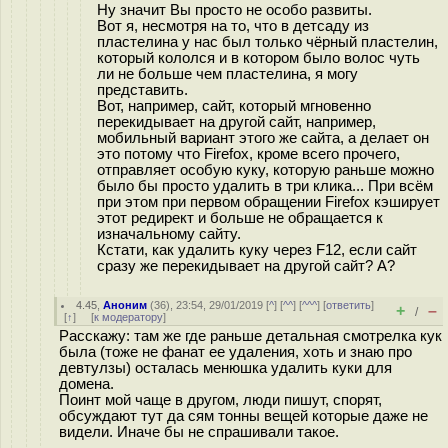
Ну значит Вы просто не особо развиты.
Вот я, несмотря на то, что в детсаду из
пластелина у нас был только чёрный пластелин,
который кололся и в котором было волос чуть
ли не больше чем пластелина, я могу
представить.
Вот, например, сайт, который мгновенно
перекидывает на другой сайт, например,
мобильный вариант этого же сайта, а делает он
это потому что Firefox, кроме всего прочего,
отправляет особую куку, которую раньше можно
было бы просто удалить в три клика... При всём
при этом при первом обращении Firefox кэширует
этот редирект и больше не обращается к
изначальному сайту.
Кстати, как удалить куку через F12, если сайт
сразу же перекидывает на другой сайт? А?
4.45
,
Аноним
(
36
), 23:54, 29/01/2019 [
^
] [
^^
] [
^^^
] [
ответить
]
+
–
/
[
↑
] [
к модератору
]
Расскажу: там же где раньше детальная смотрелка кук
была (тоже не фанат ее удаления, хоть и знаю про
девтулзы) осталась менюшка удалить куки для
домена.
Поинт мой чаще в другом, люди пишут, спорят,
обсуждают тут да сям тонны вещей которые даже не
видели. Иначе бы не спрашивали такое.