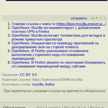
+
–
исправить
/
+21
Главная ссылка к новости (
https://blog.mozilla.org/secur...
)
OpenNews: Mozilla экспериментирует с добавлением
платного VPN в Firefox
OpenNews: Mozilla включает телеметрию для вкладок в
режиме приватного просмотра
OpenNews: Инициатива по переводу приложений на
декорирование окон на стороне клиента
OpenNews: В Firefox реализовано отложенное
выполнение стороннего кода отслеживания
перемещений
OpenNews: В Firefox решено по умолчанию блокировать
отслеживание перемещений между сайтами
Лицензия:
CC BY 3.0
Короткая ссылка: https://opennet.ru/50046-mozilla
Ключевые слова:
mozilla
,
firefox
При перепечатке указание ссылки на opennet.ru обязательно
Обсуждение
Ajax
|
1 уровень
|
Линейный
|
+/-
|
Раскрыть