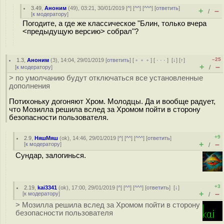
3.49
,
Аноним
(
49
), 03:21, 30/01/2019 [
^
] [
^^
] [
^^^
] [
ответить
]
+
–
/
[
к модератору
]
Погодите, а где же классическое "Блин, только вчера
<предыдущую версию> собрал"?
–25
1.3
,
Аноним
(
3
), 14:04, 29/01/2019 [
ответить
] [
﹢﹢﹢
] [
· · ·
]
[
↓
] [
↑
]
+
–
[
к модератору
]
/
> по умолчанию будут отключаться все установленные
дополнения
Потихоньку догоняют Хром. Молодцы. Да и вообще радует,
что Мозилла решила вслед за Хромом пойти в сторону
безопасности пользователя.
+9
2.9
,
НяшМяш
(
ok
), 14:46, 29/01/2019 [
^
] [
^^
] [
^^^
] [
ответить
]
+
–
[
к модератору
]
/
Сундар, залогинься.
+3
2.19
,
kai3341
(
ok
), 17:00, 29/01/2019 [
^
] [
^^
] [
^^^
] [
ответить
]
[
↓
]
+
–
[
к модератору
]
/
> Мозилла решила вслед за Хромом пойти в сторону
безопасности пользователя