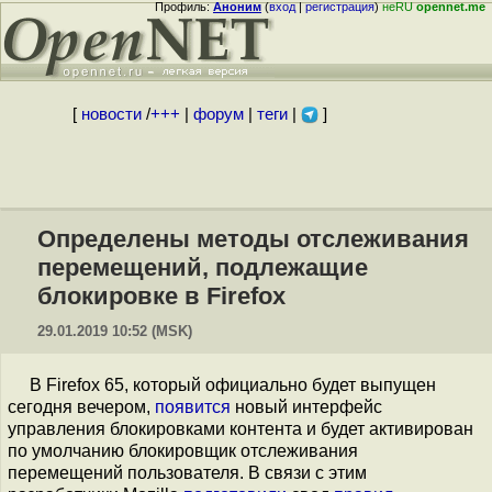
Профиль:
Аноним
(
вход
|
регистрация
)
неRU
opennet.me
[
новости
/
+++
|
форум
|
теги
|
]
Определены методы отслеживания
перемещений, подлежащие
блокировке в Firefox
29.01.2019 10:52 (MSK)
В Firefox 65, который официально будет выпущен
сегодня вечером,
появится
новый интерфейс
управления блокировками контента и будет активирован
по умолчанию блокировщик отслеживания
перемещений пользователя. В связи с этим