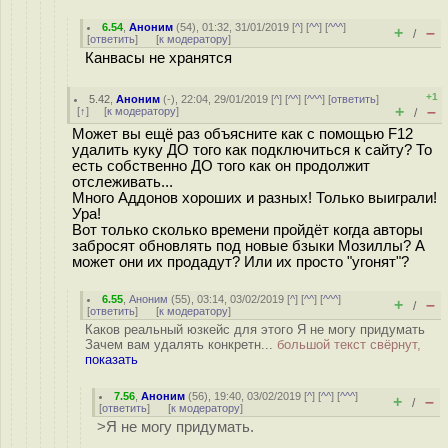
6.54
,
Аноним
(
54
), 01:32, 31/01/2019 [
^
] [
^^
] [
^^^
]
+
–
/
[
ответить
]
[
к модератору
]
Канвасы не хранятся
+1
5.42
,
Аноним
(
-
), 22:04, 29/01/2019 [
^
] [
^^
] [
^^^
] [
ответить
]
+
–
[
↑
] [
к модератору
]
/
Может вы ещё раз объясните как с помощью F12
удалить куку ДО того как подключиться к сайту? То
есть собственно ДО того как он продолжит
отслеживать...
Много Аддонов хороших и разных! Только выиграли!
Ура!
Вот только сколько времени пройдёт когда авторы
забросят обновлять под новые бзыки Мозиллы? А
может они их продадут? Или их просто "угонят"?
6.55
,
Аноним
(
55
), 03:14, 03/02/2019 [
^
] [
^^
] [
^^^
]
+
–
/
[
ответить
]
[
к модератору
]
Каков реальный юзкейс для этого Я не могу придумать
Зачем вам удалять конкретн...
большой текст свёрнут,
показать
7.56
,
Аноним
(
56
), 19:40, 03/02/2019 [
^
] [
^^
] [
^^^
]
+
–
/
[
ответить
]
[
к модератору
]
>Я не могу придумать.