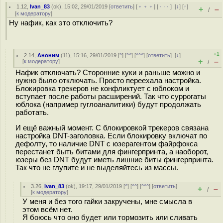
1.12
,
Ivan_83
(
ok
), 15:02, 29/01/2019 [
ответить
] [
﹢﹢﹢
] [
· · ·
]
[
↓
] [
↑
]
+
–
/
[
к модератору
]
Ну нафик, как это отключить?
+1
2.14
,
Аноним
(
11
), 15:16, 29/01/2019 [
^
] [
^^
] [
^^^
] [
ответить
]
[
↓
]
+
–
[
к модератору
]
/
Нафик отключать? Сторонние куки и раньше можно и
нужно было отключать. Просто переехала настройка.
Блокировка трекеров не конфликтует с юблоком и
вступает после работы расширений. Так что суррогаты
юблока (например гуглоаналитики) будут продолжать
работать.
И ещё важный момент. С блокировкой трекеров связана
настройка DNT-заголовка. Если блокировку включат по
дефолту, то наличие DNT с юзерагентом файрфокса
перестанет быть битами для фингерпринта, а наоборот,
юзеры без DNT будут иметь лишние биты фингерпринта.
Так что не глупите и не выделяйтесь из массы.
3.26
,
Ivan_83
(
ok
), 19:17, 29/01/2019 [
^
] [
^^
] [
^^^
] [
ответить
]
+
–
/
[
к модератору
]
У меня и без того гайки закручены, мне смысла в
этом всём нет.
Я боюсь что оно будет или тормозить или сливать