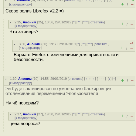
1.8
,
Аноним
(
8
), 14:39, 29/01/2019 [
ответить
] [
﹢﹢﹢
] [
· · ·
]
[
↓
] [
↑
]
+
–
[
к модератору
]
/
Скоро релиз Librefox v2.2 =)
2.25
,
Аноним
(
25
), 18:56, 29/01/2019 [
^
] [
^^
] [
^^^
] [
ответить
]
+
–
/
[
к модератору
]
Что за зверь?
–1
3.30
,
Аноним
(
30
), 19:50, 29/01/2019 [
^
] [
^^
] [
^^^
] [
ответить
]
+
–
[
к модератору
]
/
Вариант Firefox с изменениями для приватности и
безопасности.
1.10
,
Аноним
(
10
), 14:55, 29/01/2019 [
ответить
] [
﹢﹢﹢
] [
· · ·
]
[
↓
] [
↑
]
+
–
/
[
к модератору
]
>и будет активирован по умолчанию блокировщик
отслеживания перемещений >пользователя
Ну чё поверим?
2.27
,
Аноним
(
27
), 19:30, 29/01/2019 [
^
] [
^^
] [
^^^
] [
ответить
]
+
–
/
[
к модератору
]
цена вопроса?