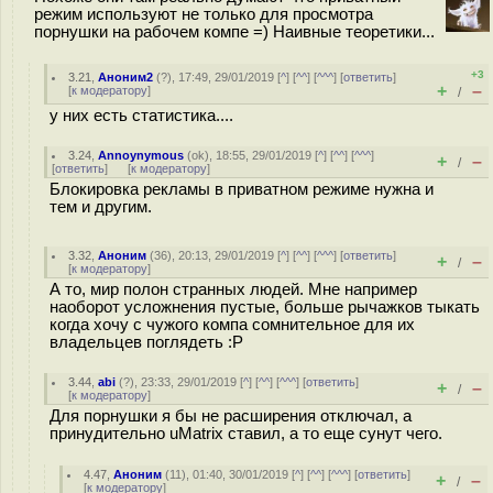
режим используют не только для просмотра
порнушки на рабочем компе =) Наивные теоретики...
+3
3.21
,
Аноним2
(
?
), 17:49, 29/01/2019 [
^
] [
^^
] [
^^^
] [
ответить
]
+
–
[
к модератору
]
/
у них есть статистика....
3.24
,
Annoynymous
(
ok
), 18:55, 29/01/2019 [
^
] [
^^
] [
^^^
]
+
–
/
[
ответить
]
[
к модератору
]
Блокировка рекламы в приватном режиме нужна и
тем и другим.
3.32
,
Аноним
(
36
), 20:13, 29/01/2019 [
^
] [
^^
] [
^^^
] [
ответить
]
+
–
/
[
к модератору
]
А то, мир полон странных людей. Мне например
наоборот усложнения пустые, больше рычажков тыкать
когда хочу с чужого компа сомнительное для их
владельцев поглядеть :P
3.44
,
abi
(
?
), 23:33, 29/01/2019 [
^
] [
^^
] [
^^^
] [
ответить
]
+
–
/
[
к модератору
]
Для порнушки я бы не расширения отключал, а
принудительно uMatrix ставил, а то еще сунут чего.
4.47
,
Аноним
(
11
), 01:40, 30/01/2019 [
^
] [
^^
] [
^^^
] [
ответить
]
+
–
/
[
к модератору
]