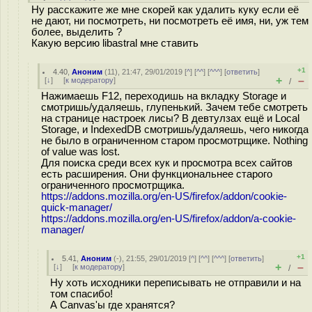
Ну расскажите же мне скорей как удалить куку если её
не дают, ни посмотреть, ни посмотреть её имя, ни, уж тем
более, выделить ?
Какую версию libastral мне ставить
+1
4.40
,
Аноним
(
11
), 21:47, 29/01/2019 [
^
] [
^^
] [
^^^
] [
ответить
]
+
–
[
↓
] [
к модератору
]
/
Нажимаешь F12, переходишь на вкладку Storage и
смотришь/удаляешь, глупенький. Зачем тебе смотреть
на странице настроек лисы? В девтулзах ещё и Local
Storage, и IndexedDB смотришь/удаляешь, чего никогда
не было в ограниченном старом просмотрщике. Nothing
of value was lost.
Для поиска среди всех кук и просмотра всех сайтов
есть расширения. Они функциональнее старого
ограниченного просмотрщика.
https://addons.mozilla.org/en-US/firefox/addon/cookie-
quick-manager/
https://addons.mozilla.org/en-US/firefox/addon/a-cookie-
manager/
+1
5.41
,
Аноним
(
-
), 21:55, 29/01/2019 [
^
] [
^^
] [
^^^
] [
ответить
]
+
–
[
↓
] [
к модератору
]
/
Ну хоть исходники переписывать не отправили и на
том спасибо!
А Canvas'ы где хранятся?