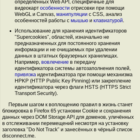
определённых Web API, специфичные для
видеокарт
особенности
отрисовки при помощи
WebGL и Canvas,
манипуляции
с CSS, анализ
особенностей работы с
мышью
и
клавиатурой
.
Использование для хранения идентификаторов
"Supercookies", областей, изначально не
предназначенных для постоянного хранения
информации и не очищаемых при удалении
данных в штатных браузерных хранилищах.
Например,
вовлечение
в передачу
идентификатора системы автозаполнения полей,
привязка
идентификатора при помощи механизма
HPKP (HTTP Public Key Pinning) или закрепление
идентификатора через флаги HSTS (HTTPS Strict
Transport Security).
Первым шагом к воплощению правил в жизнь станет
блокировка в Firefox 65 установки Cookie и сохранения
данных через DOM Storage API для доменов, уличённых
в отслеживании перемещений несмотря на установку
заголовка "Do Not Track" и занесённых в чёрный список
disconnect.me.