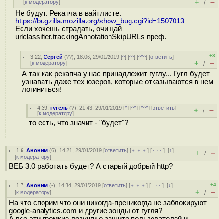
+
–
[
к модератору
]
/
Не будут. Рекапча в вайтлисте.
https://bugzilla.mozilla.org/show_bug.cgi?id=1507013
Если хочешь страдать, очищай
urlclassifier.trackingAnnotationSkipURLs преф.
+3
3.22
,
Сергей
(
??
), 18:06, 29/01/2019 [
^
] [
^^
] [
^^^
] [
ответить
]
+
–
[
к модератору
]
/
А так как рекапча у нас принадлежит гуглу... Гугл будет
узнавать даже тех юзеров, которые отказываются в нем
логиниться!
4.39
,
гугель
(
?
), 21:43, 29/01/2019 [
^
] [
^^
] [
^^^
] [
ответить
]
+
–
/
[
к модератору
]
то есть, что значит - "будет"?
1.6
,
Аноним
(
6
), 14:21, 29/01/2019 [
ответить
] [
﹢﹢﹢
] [
· · ·
]
[
↑
]
+
–
/
[
к модератору
]
ВЕБ 3.0 работать будет? А старый добрый http?
+4
1.7
,
Аноним
(
-
), 14:34, 29/01/2019 [
ответить
] [
﹢﹢﹢
] [
· · ·
]
[
↓
]
+
–
[
к модератору
]
/
На что спорим что они никогда-преникогда не заблокируют
google-analytics.com и другие зонды от гугля?
А все эти громкие лозунги о защите пользователей и