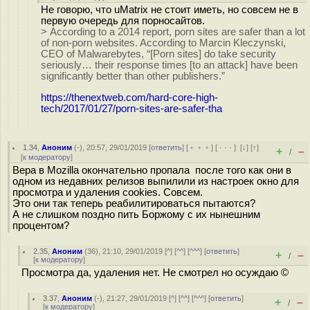
Не говорю, что uMatrix не стоит иметь, но совсем не в
первую очередь для порносайтов.
> According to a 2014 report, porn sites are safer than a lot
of non-porn websites. According to Marcin Kleczynski,
CEO of Malwarebytes, “[Porn sites] do take security
seriously… their response times [to an attack] have been
significantly better than other publishers.”
https://thenextweb.com/hard-core-high-
tech/2017/01/27/porn-sites-are-safer-tha
1.34
,
Аноним
(
-
), 20:57, 29/01/2019 [
ответить
] [
﹢﹢﹢
] [
· · ·
]
[
↓
] [
↑
]
+
–
/
[
к модератору
]
Вера в Mozilla окончательно пропала после того как они в
одном из недавних релизов выпилили из настроек окно для
просмотра и удаления cookies. Совсем.
Это они так теперь реабилитироваться пытаются?
А не слишком поздно пить Боржому с их нынешним
процентом?
2.35
,
Аноним
(
36
), 21:10, 29/01/2019 [
^
] [
^^
] [
^^^
] [
ответить
]
+
–
/
[
к модератору
]
Просмотра да, удаления нет. Не смотрел но осуждаю ©
3.37
,
Аноним
(
-
), 21:27, 29/01/2019 [
^
] [
^^
] [
^^^
] [
ответить
]
+
–
/
[
к модератору
]