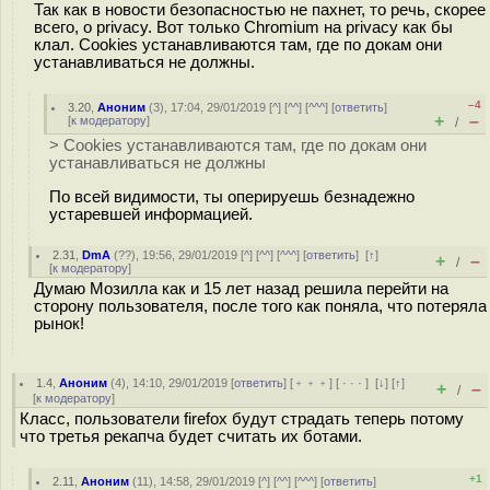
Так как в новости безопасностью не пахнет, то речь, скорее
всего, о privacy. Вот только Chromium на privacy как бы
клал. Cookies устанавливаются там, где по докам они
устанавливаться не должны.
–4
3.20
,
Аноним
(
3
), 17:04, 29/01/2019 [
^
] [
^^
] [
^^^
] [
ответить
]
+
–
[
к модератору
]
/
> Cookies устанавливаются там, где по докам они
устанавливаться не должны
По всей видимости, ты оперируешь безнадежно
устаревшей информацией.
2.31
,
DmA
(
??
), 19:56, 29/01/2019 [
^
] [
^^
] [
^^^
] [
ответить
]
[
↑
]
+
–
/
[
к модератору
]
Думаю Мозилла как и 15 лет назад решила перейти на
сторону пользователя, после того как поняла, что потеряла
рынок!
1.4
,
Аноним
(
4
), 14:10, 29/01/2019 [
ответить
] [
﹢﹢﹢
] [
· · ·
]
[
↓
] [
↑
]
+
–
/
[
к модератору
]
Класс, пользователи firefox будут страдать теперь потому
что третья рекапча будет считать их ботами.
+1
2.11
,
Аноним
(
11
), 14:58, 29/01/2019 [
^
] [
^^
] [
^^^
] [
ответить
]