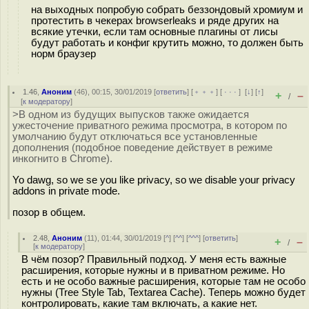
на выходных попробую собрать беззондовый хромиум и
протестить в чекерах browserleaks и ряде других на
всякие утечки, если там основные плагины от лисы
будут работать и конфиг крутить можно, то должен быть
норм браузер
1.46
,
Аноним
(
46
), 00:15, 30/01/2019 [
ответить
] [
﹢﹢﹢
] [
· · ·
]
[
↓
] [
↑
]
+
–
/
[
к модератору
]
>В одном из будущих выпусков также ожидается
ужесточение приватного режима просмотра, в котором по
умолчанию будут отключаться все установленные
дополнения (подобное поведение действует в режиме
инкогнито в Chrome).
Yo dawg, so we se you like privacy, so we disable your privacy
addons in private mode.
позор в общем.
2.48
,
Аноним
(
11
), 01:44, 30/01/2019 [
^
] [
^^
] [
^^^
] [
ответить
]
+
–
/
[
к модератору
]
В чём позор? Правильный подход. У меня есть важные
расширения, которые нужны и в приватном режиме. Но
есть и не особо важные расширения, которые там не особо
нужны (Tree Style Tab, Textarea Cache). Теперь можно будет
контролировать, какие там включать, а какие нет.