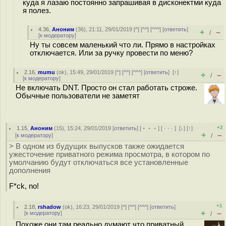
куда я лазаю постоянно запрашивая в дисконектми куда
я полез.
4.36
,
Аноним
(
36
), 21:11, 29/01/2019 [
^
] [
^^
] [
^^^
] [
ответить
]
+
–
/
[
к модератору
]
Ну ты совсем маленький что ли. Прямо в настройках
отключается. Или за ручку провести по меню?
2.16
,
mumu
(
ok
), 15:49, 29/01/2019 [
^
] [
^^
] [
^^^
] [
ответить
]
[
↑
]
+
–
/
[
к модератору
]
Не включать DNT. Просто он стал работать строже.
Обычные пользователи не заметят
+2
1.15
,
Аноним
(
15
), 15:24, 29/01/2019 [
ответить
] [
﹢﹢﹢
] [
· · ·
]
[
↓
] [
↑
]
+
–
[
к модератору
]
/
> В одном из будущих выпусков также ожидается
ужесточение приватного режима просмотра, в котором по
умолчанию будут отключаться все установленные
дополнения
F*ck, no!
+1
2.18
,
rshadow
(
ok
), 16:23, 29/01/2019 [
^
] [
^^
] [
^^^
] [
ответить
]
+
–
[
к модератору
]
/
Похоже они там реально думают что приватный