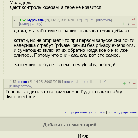
Молодцы.
Дают контроль юзерам, а тебе не нравится.
–1
3.52
,
мурзилла
(
?
), 14:53, 30/01/2019 [
^
] [
^^
] [
^^^
] [
ответить
]
+
–
[
к модератору
]
/
да-да, мы заботимся о наших пользователях-де6илах.
кстати, их не огорчает что при первом запуске они почти
наверняка огребут "private" режим без privacy extensions,
и суматошно включат их обратно когда все о них уже
слилось. Потому что они - ага, ага, вот это самое.
Зато у них не будет в нем treestyletabs, победа!
1.51
,
gogo
(
?
), 14:25, 30/01/2019 [
ответить
] [
﹢﹢﹢
] [
· · ·
]
[
↑
]
+
–
/
[
к модератору
]
Теперь следить за юзерами можно будет только сайту
disconnect.me
игнорирование участников
|
лог модерирования
Добавить комментарий
Имя: