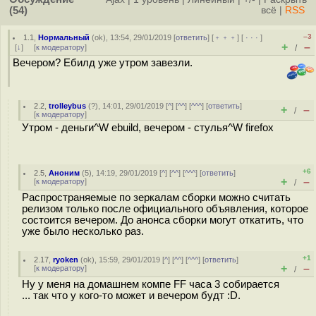
(54)
всё
|
RSS
–3
1.1
,
Нормальный
(
ok
), 13:54, 29/01/2019 [
ответить
] [
﹢﹢﹢
] [
· · ·
]
+
–
[
↓
] [
к модератору
]
/
Вечером? Ебилд уже утром завезли.
2.2
,
trolleybus
(
?
), 14:01, 29/01/2019 [
^
] [
^^
] [
^^^
] [
ответить
]
+
–
/
[
к модератору
]
Утром - деньги^W ebuild, вечером - стулья^W firefox
+6
2.5
,
Аноним
(
5
), 14:19, 29/01/2019 [
^
] [
^^
] [
^^^
] [
ответить
]
+
–
[
к модератору
]
/
Распространяемые по зеркалам сборки можно считать
релизом только после официального объявления, которое
состоится вечером. До анонса сборки могут откатить, что
уже было несколько раз.
+1
2.17
,
ryoken
(
ok
), 15:59, 29/01/2019 [
^
] [
^^
] [
^^^
] [
ответить
]
+
–
[
к модератору
]
/
Ну у меня на домашнем компе FF часа 3 собирается
... так что у кого-то может и вечером будт :D.