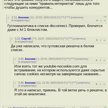
следующие за ними "правила интернетов" лишь для того
чтобы душить конкурентов...
+5
2.13
,
Аноним
(
11
), 15:03, 29/01/2019 [
^
] [
^^
] [
^^^
] [
ответить
]
+
–
[
к модератору
]
/
Гуглоаналитика в списке disconnect. Проверил, блочится
даже с lvl 1 блоклистом.
3.23
,
Сергей
(
??
), 18:07, 29/01/2019 [
^
] [
^^
] [
^^^
] [
ответить
]
+
–
/
[
к модератору
]
Да уже написали, что гугловская рекапча в белом
списке.
4.33
,
Аноним
(
-
), 20:44, 29/01/2019 [
^
] [
^^
] [
^^^
] [
ответить
]
+
–
/
[
к модератору
]
Или взять тот же youtube-nocookie.com для
встраивания, на котором используются даже скрытые
canvas cookies несмотря на заверяющее название...
4.38
,
Аноним
(
11
), 21:39, 29/01/2019 [
^
] [
^^
] [
^^^
] [
ответить
]
+
–
/
[
к модератору
]
Я это и написал, прикинь. В той ветке речь о рекапче, в
этой ою аналитике.
+2