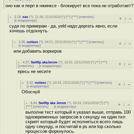
оно как и перл в нжинксе - блокирует все пока не отработает?
2.19
,
нах
(
?
), 21:36, 21/11/2018 [
^
] [
^^
] [
^^^
] [
ответить
]
+
–
/
[
к модератору
]
судя по примерам - да, yeld надо дергать явно, если
хочешь отдохнуть.
3.28
,
cutlass
(
?
), 04:21, 22/11/2018 [
^
] [
^^
] [
^^^
] [
ответить
]
+
–
/
[
к модератору
]
или добавить воркеров
4.37
,
Sw00p akaJerom
(
?
), 16:53, 22/11/2018 [
^
] [
^^
] [
^^^
]
+
–
/
[
ответить
]
[
к модератору
]
ересь не несите
5.42
,
cutlass
(
?
), 03:43, 23/11/2018 [
^
] [
^^
] [
^^^
] [
ответить
]
+
–
/
[
к модератору
]
Обоснуй
6.44
,
Sw00p aka Jerom
(
?
), 04:24, 23/11/2018 [
^
] [
^^
]
+
–
/
[
^^^
] [
ответить
]
[
к модератору
]
выполни тест который я указал выше, отправь 100
одновременных запросов в секунду на один пхп
скрипт который будет исполняться всего лишь
одну секунду, и посчитай в ps или top сколько
процессов форкнулось.