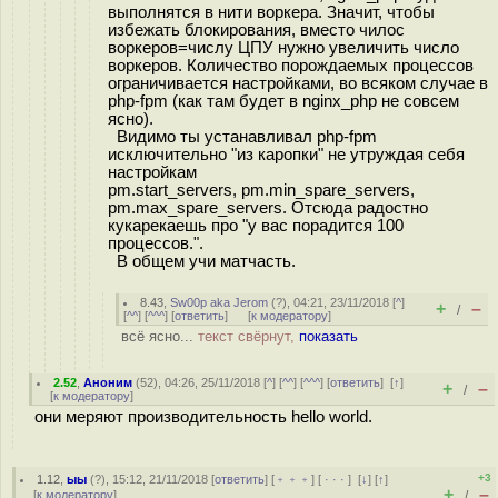
выполнятся в нити воркера. Значит, чтобы
избежать блокирования, вместо чилос
воркеров=числу ЦПУ нужно увеличить число
воркеров. Количество порождаемых процессов
ограничивается настройками, во всяком случае в
php-fpm (как там будет в nginx_php не совсем
ясно).
Видимо ты устанавливал php-fpm
исключительно "из каропки" не утруждая себя
настройкам
pm.start_servers, pm.min_spare_servers,
pm.max_spare_servers. Отсюда радостно
кукарекаешь про "у вас порадится 100
процессов.".
В общем учи матчасть.
8.43
,
Sw00p aka Jerom
(
?
), 04:21, 23/11/2018 [
^
]
+
–
/
[
^^
] [
^^^
] [
ответить
]
[
к модератору
]
всё ясно...
текст свёрнут,
показать
2.52
,
Аноним
(
52
), 04:26, 25/11/2018 [
^
] [
^^
] [
^^^
] [
ответить
]
[
↑
]
+
–
/
[
к модератору
]
они меряют производительность hello world.
+3
1.12
,
ыы
(
?
), 15:12, 21/11/2018 [
ответить
] [
﹢﹢﹢
] [
· · ·
]
[
↓
] [
↑
]
+
–
[
к модератору
]
/