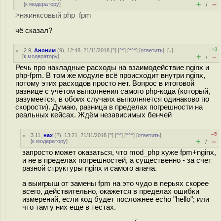
+
–
[
к модератору
]
/
>нжинксовый php_fpm
чё сказал?
+3
2.9
,
Аноним
(
9
), 12:48, 21/11/2018 [
^
] [
^^
] [
^^^
] [
ответить
]
[
↓
]
+
–
[
к модератору
]
/
Речь про накладные расходы на взаимодействие nginx и
php-fpm. В том же модуле всё происходит внутри nginx,
потому этих расходов просто нет. Вопрос в итоговой
разнице с учётом выполнения самого php-кода (который,
разумеется, в обоих случаях выполняется одинаково по
скорости). Думаю, разница в пределах погрешности на
реальных кейсах. Ждём независимых бенчей
–5
3.11
,
нах
(
?
), 13:21, 21/11/2018 [
^
] [
^^
] [
^^^
] [
ответить
]
+
–
[
к модератору
]
/
запросто может оказаться, что mod_php хуже fpm+nginx,
и не в пределах погрешностей, а существенно - за счет
разной структуры nginx и самого апача.
а выигрыш от замены fpm на это чудо в перьях скорее
всего, действительно, окажется в пределах ошибки
измерений, если код будет посложнее echo "hello"; или
что там у них еще в тестах.