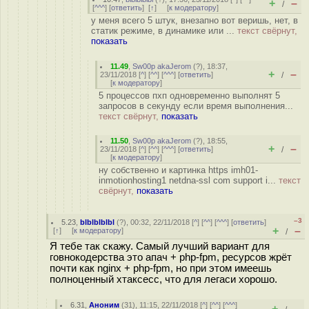
+
–
/
[
^^^
] [
ответить
]
[
↑
] [
к модератору
]
у меня всего 5 штук, внезапно вот веришь, нет, в
статик режиме, в динамике или ...
текст свёрнут,
показать
11.49
,
Sw00p akaJerom
(
?
), 18:37,
+
–
23/11/2018 [
^
] [
^^
] [
^^^
] [
ответить
]
/
[
к модератору
]
5 процессов пхп одновременно выполнят 5
запросов в секунду если время выполнения...
текст свёрнут,
показать
11.50
,
Sw00p akaJerom
(
?
), 18:55,
+
–
23/11/2018 [
^
] [
^^
] [
^^^
] [
ответить
]
/
[
к модератору
]
ну собственно и картинка https imh01-
inmotionhosting1 netdna-ssl com support i...
текст
свёрнут,
показать
–3
5.23
,
blblblblbl
(
?
), 00:32, 22/11/2018 [
^
] [
^^
] [
^^^
] [
ответить
]
+
–
[
↑
] [
к модератору
]
/
Я тебе так скажу. Самый лучший вариант для
говнокодерства это апач + php-fpm, ресурсов жрёт
почти как nginx + php-fpm, но при этом имеешь
полноценный хтаксесс, что для легаси хорошо.
6.31
,
Аноним
(
31
), 11:15, 22/11/2018 [
^
] [
^^
] [
^^^
]
+
–