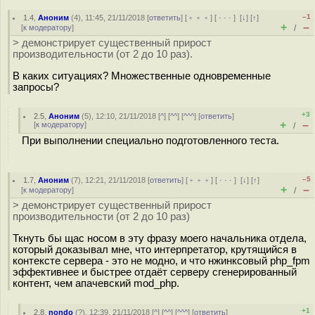
–1
1.4
,
Аноним
(
4
), 11:45, 21/11/2018 [
ответить
] [
﹢﹢﹢
] [
· · ·
]
[
↓
] [
↑
]
+
–
[
к модератору
]
/
> демонстрирует существенный прирост
производительности (от 2 до 10 раз).
В каких ситуациях? Множественные одновременные
запросы?
+3
2.5
,
Аноним
(
5
), 12:10, 21/11/2018 [
^
] [
^^
] [
^^^
] [
ответить
]
+
–
[
к модератору
]
/
При выполнении специально подготовленного теста.
–5
1.7
,
Аноним
(
7
), 12:21, 21/11/2018 [
ответить
] [
﹢﹢﹢
] [
· · ·
]
[
↓
] [
↑
]
+
–
[
к модератору
]
/
> демонстрирует существенный прирост
производительности (от 2 до 10 раз)
Ткнуть бы щас носом в эту фразу моего начальника отдела,
который доказывал мне, что интерпретатор, крутящийся в
контексте сервера - это не модно, и что нжинксовый php_fpm
эффективнее и быстрее отдаёт серверу сгенерированный
контент, чем апачевский mod_php.
+1
2.8
,
nondo
(
?
), 12:39, 21/11/2018 [
^
] [
^^
] [
^^^
] [
ответить
]