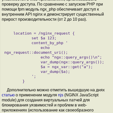
проверку доступа. По сравнению с запуском PHP при
помощи fpm модуль ngx_php обеспечивает доступ к
внутренним API nginx и демонстрирует существенный
прирост производительности (от 2 до 10 раз).
    location = /nginx_request {

            set $a 123;

            content_by_php '

                echo 
ngx_request::document_uri();

                echo "ngx::query_args()\n";

                var_dump(ngx::query_args()); 

                $a = ngx_var::get("a");

                var_dump($a);

            ';

Дополнительно можно отметить вышедшую на днях
статью
о применении модуля
njs
(NGINX JavaScript
module) для создания виртуальных патчей для
блокирования уязвимостей и проблем в web-
приложениях (использование как своеобразного