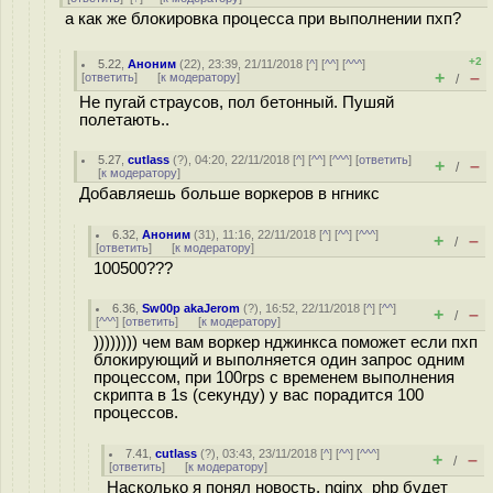
а как же блокировка процесса при выполнении пхп?
+2
5.22
,
Аноним
(
22
), 23:39, 21/11/2018 [
^
] [
^^
] [
^^^
]
+
–
[
ответить
]
[
к модератору
]
/
Не пугай страусов, пол бетонный. Пушяй
полетають..
5.27
,
cutlass
(
?
), 04:20, 22/11/2018 [
^
] [
^^
] [
^^^
] [
ответить
]
+
–
/
[
к модератору
]
Добавляешь больше воркеров в нгникс
6.32
,
Аноним
(
31
), 11:16, 22/11/2018 [
^
] [
^^
] [
^^^
]
+
–
/
[
ответить
]
[
к модератору
]
100500???
6.36
,
Sw00p akaJerom
(
?
), 16:52, 22/11/2018 [
^
] [
^^
]
+
–
/
[
^^^
] [
ответить
]
[
к модератору
]
)))))))) чем вам воркер нджинкса поможет если пхп
блокирующий и выполняется один запрос одним
процессом, при 100rps с временем выполнения
скрипта в 1s (секунду) у вас порадится 100
процессов.
7.41
,
cutlass
(
?
), 03:43, 23/11/2018 [
^
] [
^^
] [
^^^
]
+
–
/
[
ответить
]
[
к модератору
]
Насколько я понял новость, nginx_php будет