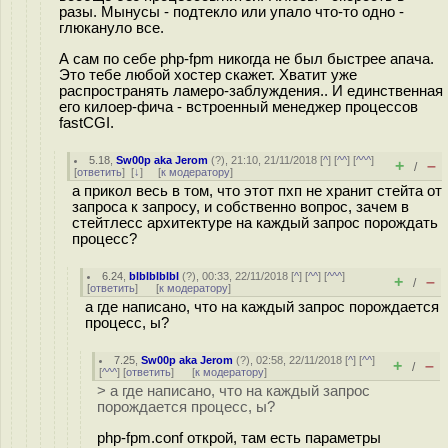
разы. Мынусы - подтекло или упало что-то одно -
глюкануло все.
А сам по себе php-fpm никогда не был быстрее апача.
Это тебе любой хостер скажет. Хватит уже
распространять ламеро-заблуждения.. И единственная
его килоер-фича - встроенный менеджер процессов
fastCGI.
5.18
,
Sw00p aka Jerom
(
?
), 21:10, 21/11/2018 [
^
] [
^^
] [
^^^
]
+
–
/
[
ответить
]
[
↓
] [
к модератору
]
а прикол весь в том, что этот пхп не хранит стейта от
запроса к запросу, и собственно вопрос, зачем в
стейтлесс архитектуре на каждый запрос порождать
процесс?
6.24
,
blblblblbl
(
?
), 00:33, 22/11/2018 [
^
] [
^^
] [
^^^
]
+
–
/
[
ответить
]
[
к модератору
]
а где написано, что на каждый запрос порождается
процесс, ы?
7.25
,
Sw00p aka Jerom
(
?
), 02:58, 22/11/2018 [
^
] [
^^
]
+
–
/
[
^^^
] [
ответить
]
[
к модератору
]
> а где написано, что на каждый запрос
порождается процесс, ы?
php-fpm.conf открой, там есть параметры