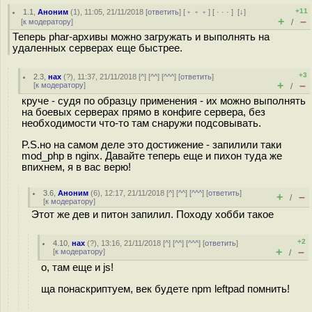
+11
1.1
,
Аноним
(
1
), 11:05, 21/11/2018 [
ответить
] [
﹢﹢﹢
] [
· · ·
]
[
↓
]
+
–
[
к модератору
]
/
Теперь phar-архивы можно загружать и выполнять на
удаленных серверах еще быстрее.
+3
2.3
,
нах
(
?
), 11:37, 21/11/2018 [
^
] [
^^
] [
^^^
] [
ответить
]
+
–
[
к модератору
]
/
круче - судя по образцу применения - их можно выполнять
на боевых серверах прямо в конфиге сервера, без
необходимости что-то там снаружи подсовывать.
P.S.но на самом деле это достижение - запилили таки
mod_php в nginx. Давайте теперь еще и пихон туда же
впихнем, я в вас верю!
3.6
,
Аноним
(
6
), 12:17, 21/11/2018 [
^
] [
^^
] [
^^^
] [
ответить
]
+
–
/
[
к модератору
]
Этот же дев и питон запилил. Походу хобби такое
+2
4.10
,
нах
(
?
), 13:16, 21/11/2018 [
^
] [
^^
] [
^^^
] [
ответить
]
+
–
[
к модератору
]
/
о, там еще и js!
ща понаскриптуем, век будете npm leftpad помнить!