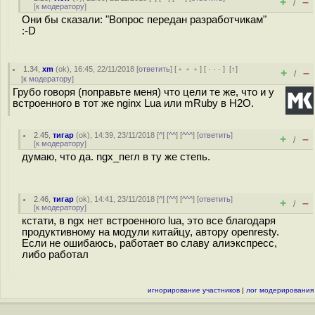
+
–
/
[
к модератору
]
Они бы сказали: "Вопрос передан разработчикам"
:-D
1.34
,
xm
(
ok
), 16:45, 22/11/2018 [
ответить
] [
﹢﹢﹢
] [
· · ·
]
[
↑
]
+
–
/
[
к модератору
]
Грубо говоря (поправьте меня) что цели те же, что и у
встроенного в тот же nginx Luа или mRuby в H2O.
2.45
,
тигар
(
ok
), 14:39, 23/11/2018 [
^
] [
^^
] [
^^^
] [
ответить
]
+
–
/
[
к модератору
]
думаю, что да. ngx_пегл в ту же степь.
2.46
,
тигар
(
ok
), 14:41, 23/11/2018 [
^
] [
^^
] [
^^^
] [
ответить
]
+
–
/
[
к модератору
]
кстати, в ngx нет встроенного lua, это все благодаря
продуктивному на модули китайцу, автору openresty.
Если не ошибаюсь, работает во славу алиэкспресс,
либо работал
игнорирование участников
|
лог модерирования