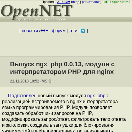
Профиль:
Аноним
(
вход
|
регистрация
)
неRU
opennet.me
[
новости
/
+++
|
форум
|
теги
|
]
Выпуск ngx_php 0.0.13, модуля с
интерпретатором PHP для nginx
21.11.2018 10:52 (MSK)
Подготовлен
новый выпуск модуля
ngx_php
с
реализацией встраиваемого в nginx интерпретатора
языка программирования PHP. Модуль позволяет
создавать обработчики запросов на PHP,
модифицировать запрос/ответ, фильтровать тело ответа
и заголовки, создавать заглушки для блокирования
уязвимостей в web-приложениях, организовывать