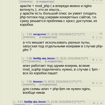
/
[
ответить
]
[
к модератору
]
apache + mod_php ( а впереди можно и nginx
воткнуть ), это из опыта...
у apache есть большой плюс он умеет плодить
php-потоки под узерами конкретных сайтов, т.е.
сразу решается проблема с кросс доступом, из
коробки.
+2
7.33
,
тигарэтоя
(
?
), 16:39, 22/11/2018 [
^
] [
^^
] [
^^^
]
+
–
[
ответить
]
[
к модератору
]
/
а что мешает искользовать разные пулы,
запуская под отдельными юзерами в случае php-
pfm ?
7.38
,
Sw00p aka Jerom
(
?
), 23:22, 22/11/2018 [
^
] [
^^
]
+
–
/
[
^^^
] [
ответить
]
[
к модератору
]
апач работает под одним юзером, всякие
mod_suphp подключать нужно, в случае с fpm -
все из коробки пашет
7.39
,
Анонес
(
?
), 00:52, 23/11/2018 [
^
] [
^^
] [
^^^
]
+
–
/
[
ответить
]
[
к модератору
]
для схемы апач + php-fpm не нужен nginx,
вообще никак
4.17
,
Sw00p aka Jerom
(
?
), 21:06, 21/11/2018 [
^
] [
^^
] [
^^^
]
+
–
/
[
ответить
]
[
↑
] [
к модератору
]