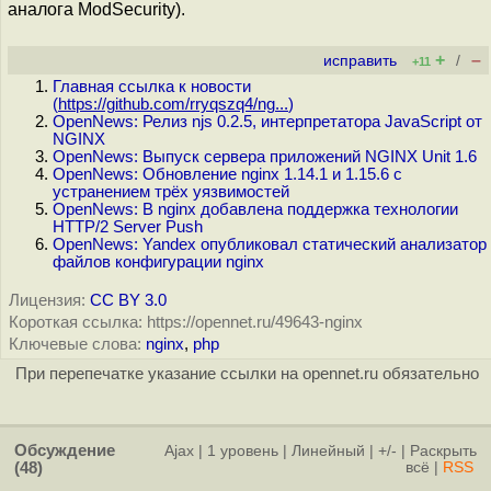
аналога ModSecurity).
+
–
исправить
/
+11
Главная ссылка к новости
(
https://github.com/rryqszq4/ng...
)
OpenNews: Релиз njs 0.2.5, интерпретатора JavaScript от
NGINX
OpenNews: Выпуск сервера приложений NGINX Unit 1.6
OpenNews: Обновление nginx 1.14.1 и 1.15.6 с
устранением трёх уязвимостей
OpenNews: В nginx добавлена поддержка технологии
HTTP/2 Server Push
OpenNews: Yandex опубликовал статический анализатор
файлов конфигурации nginx
Лицензия:
CC BY 3.0
Короткая ссылка: https://opennet.ru/49643-nginx
Ключевые слова:
nginx
,
php
При перепечатке указание ссылки на opennet.ru обязательно
Обсуждение
Ajax
|
1 уровень
|
Линейный
|
+/-
|
Раскрыть
(48)
всё
|
RSS