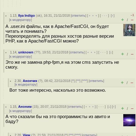
–1
1.13
,
Ilya Indigo
(
ok
), 16:31, 21/11/2018 [
ответить
] [
﹢﹢﹢
] [
· · ·
]
[
↑
]
+
–
[
к модератору
]
/
А .user.ini файлы, как в Apache/FastCGI, он будет
читать и понимать?
Переопределять для разных хостов разные версии
PHP, как в Apache/FastCGI можно?
1.14
,
unknown
(
??
), 19:53, 21/11/2018 [
ответить
] [
﹢﹢﹢
] [
· · ·
]
[
↓
]
+
–
/
[
к модератору
]
Это же не замена php-fpm,я на этом cms запустить не
смогу.
2.30
,
Анончик
(
?
), 08:42, 22/11/2018 [
^
] [
^^
] [
^^^
] [
ответить
]
+
–
/
[
к модератору
]
Вот тоже интересно, насколько это возможно.
1.15
,
Аноним
(
15
), 20:07, 21/11/2018 [
ответить
] [
﹢﹢﹢
] [
· · ·
]
[
↓
] [
↑
]
+
–
/
[
к модератору
]
А что сказали бы на это программисты из авито и
баду?
2.20
,
View
(
?
), 21:59, 21/11/2018 [
^
] [
^^
] [
^^^
] [
ответить
]