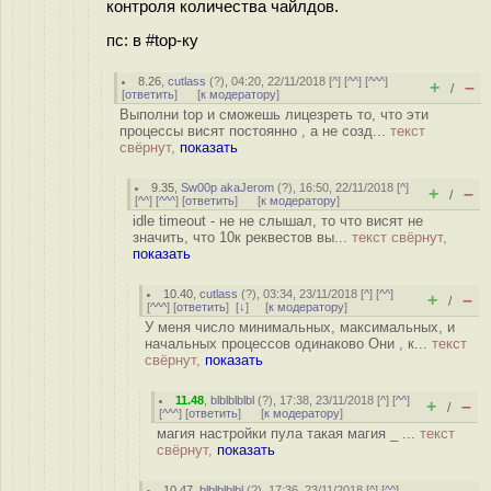
контроля количества чайлдов.
пс: в #top-ку
8.26
,
cutlass
(
?
), 04:20, 22/11/2018 [
^
] [
^^
] [
^^^
]
+
–
/
[
ответить
]
[
к модератору
]
Выполни top и сможешь лицезреть то, что эти
процессы висят постоянно , а не созд...
текст
свёрнут,
показать
9.35
,
Sw00p akaJerom
(
?
), 16:50, 22/11/2018 [
^
]
+
–
/
[
^^
] [
^^^
] [
ответить
]
[
к модератору
]
idle timeout - не не слышал, то что висят не
значить, что 10к реквестов вы...
текст свёрнут,
показать
10.40
,
cutlass
(
?
), 03:34, 23/11/2018 [
^
] [
^^
]
+
–
/
[
^^^
] [
ответить
]
[
↓
] [
к модератору
]
У меня число минимальных, максимальных, и
начальных процессов одинаково Они , к...
текст
свёрнут,
показать
11.48
,
blblblblbl
(
?
), 17:38, 23/11/2018 [
^
] [
^^
]
+
–
/
[
^^^
] [
ответить
]
[
к модератору
]
магия настройки пула такая магия _ ...
текст
свёрнут,
показать
10.47
,
blblblblbl
(
?
), 17:36, 23/11/2018 [
^
] [
^^
]