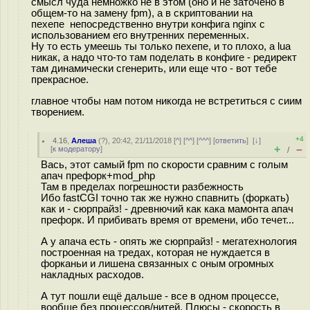
смысл чуда немножко не в этом (оно и не заточено в
общем-то на замену fpm), а в скриптовании на
пехепе непосредственно внутри конфига nginx с
использованием его внутренних переменных.
Ну то есть умеешь ты только пехепе, и то плохо, а lua
никак, а надо что-то там поделать в конфиге - редирект
там динамически сгенерить, или еще что - вот тебе
прекрасное.
главное чтобы нам потом никогда не встретиться с сиим
творением.
+4
4.16
,
Алеша
(
?
), 20:42, 21/11/2018 [
^
] [
^^
] [
^^^
] [
ответить
]
[
↓
]
+
–
[
к модератору
]
/
Вась, этот самый fpm по скорости сравним с голым
апач префорк+mod_php
Там в пределах погрешности разбежность
Ибо fastCGI точно так же нужно спавнить (форкать)
как и - сюрпрайз! - древнючий как кака мамонта апач
префорк. И прибивать время от времени, ибо течет...
А у апача есть - опять же сюрпрайз! - мегатехнология
построенная на тредах, которая не нуждается в
форканьи и лишена связанных с оным огромных
накладных расходов.
А тут пошли ещё дальше - все в одном процессе,
вообще без процессов/нитей. Плюсы - скорость в