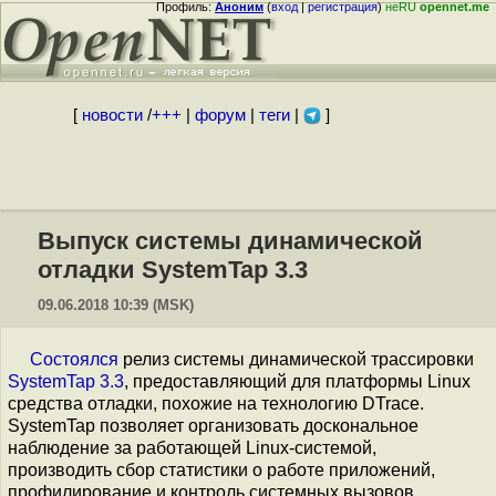
Профиль:
Аноним
(
вход
|
регистрация
)
неRU
opennet.me
[
новости
/
+++
|
форум
|
теги
|
]
Выпуск системы динамической
отладки SystemTap 3.3
09.06.2018 10:39 (MSK)
Состоялся
релиз системы динамической трассировки
SystemTap 3.3
, предоставляющий для платформы Linux
средства отладки, похожие на технологию DTrace.
SystemTap позволяет организовать доскональное
наблюдение за работающей Linux-системой,
производить сбор статистики о работе приложений,
профилирование и контроль системных вызовов.