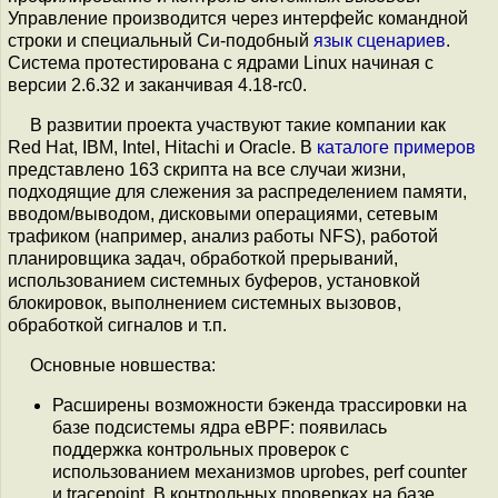
Управление производится через интерфейс командной
строки и специальный Си-подобный
язык сценариев
.
Система протестирована с ядрами Linux начиная с
версии 2.6.32 и заканчивая 4.18-rc0.
В развитии проекта участвуют такие компании как
Red Hat, IBM, Intel, Hitachi и Oracle. В
каталоге примеров
представлено 163 скрипта на все случаи жизни,
подходящие для слежения за распределением памяти,
вводом/выводом, дисковыми операциями, сетевым
трафиком (например, анализ работы NFS), работой
планировщика задач, обработкой прерываний,
использованием системных буферов, установкой
блокировок, выполнением системных вызовов,
обработкой сигналов и т.п.
Основные новшества:
Расширены возможности бэкенда трассировки на
базе подсистемы ядра eBPF: появилась
поддержка контрольных проверок с
использованием механизмов uprobes, perf counter
и tracepoint. В контрольных проверках на базе