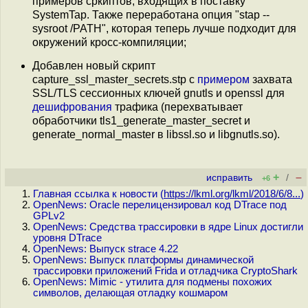
примеров сркиптов, входящих в поставку
SystemTap. Также переработана опция "stap --
sysroot /PATH", которая теперь лучше подходит для
окружений кросс-компиляции;
Добавлен новый скрипт
capture_ssl_master_secrets.stp с
примером
захвата
SSL/TLS сессионных ключей gnutls и openssl для
дешифрования
трафика (перехватывает
обработчики tls1_generate_master_secret и
generate_normal_master в libssl.so и libgnutls.so).
+
–
исправить
/
+6
Главная ссылка к новости (
https://lkml.org/lkml/2018/6/8...
)
OpenNews: Oracle перелицензировал код DTrace под
GPLv2
OpenNews: Средства трассировки в ядре Linux достигли
уровня DTrace
OpenNews: Выпуск strace 4.22
OpenNews: Выпуск платформы динамической
трассировки приложений Frida и отладчика CryptoShark
OpenNews: Mimic - утилита для подмены похожих
символов, делающая отладку кошмаром