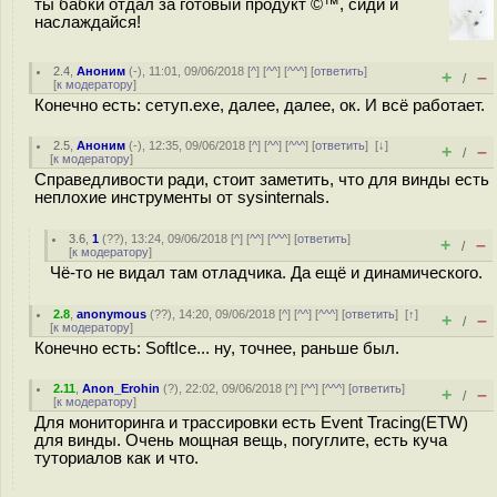
ты бабки отдал за готовый продукт ©™, сиди и
наслаждайся!
2.4
,
Аноним
(
-
), 11:01, 09/06/2018 [
^
] [
^^
] [
^^^
] [
ответить
]
+
–
/
[
к модератору
]
Конечно есть: сетуп.ехе, далее, далее, ок. И всё работает.
2.5
,
Аноним
(
-
), 12:35, 09/06/2018 [
^
] [
^^
] [
^^^
] [
ответить
]
[
↓
]
+
–
/
[
к модератору
]
Справедливости ради, стоит заметить, что для винды есть
неплохие инструменты от sysinternals.
3.6
,
1
(
??
), 13:24, 09/06/2018 [
^
] [
^^
] [
^^^
] [
ответить
]
+
–
/
[
к модератору
]
Чё-то не видал там отладчика. Да ещё и динамического.
2.8
,
anonymous
(
??
), 14:20, 09/06/2018 [
^
] [
^^
] [
^^^
] [
ответить
]
[
↑
]
+
–
/
[
к модератору
]
Конечно есть: SoftIce... ну, точнее, раньше был.
2.11
,
Anon_Erohin
(
?
), 22:02, 09/06/2018 [
^
] [
^^
] [
^^^
] [
ответить
]
+
–
/
[
к модератору
]
Для мониторинга и трассировки есть Event Tracing(ETW)
для винды. Очень мощная вещь, погуглите, есть куча
туториалов как и что.