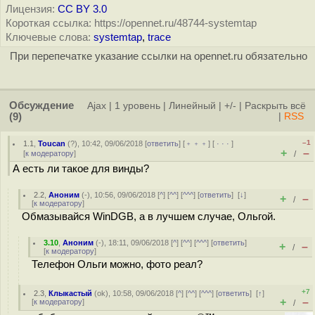
Лицензия:
CC BY 3.0
Короткая ссылка: https://opennet.ru/48744-systemtap
Ключевые слова:
systemtap
,
trace
При перепечатке указание ссылки на opennet.ru обязательно
Обсуждение
Ajax
|
1 уровень
|
Линейный
|
+/-
|
Раскрыть всё
(9)
|
RSS
–1
1.1
,
Toucan
(
?
), 10:42, 09/06/2018 [
ответить
] [
﹢﹢﹢
] [
· · ·
]
+
–
[
к модератору
]
/
А есть ли такое для винды?
2.2
,
Аноним
(
-
), 10:56, 09/06/2018 [
^
] [
^^
] [
^^^
] [
ответить
]
[
↓
]
+
–
/
[
к модератору
]
Обмазывайся WinDGB, а в лучшем случае, Ольгой.
3.10
,
Аноним
(
-
), 18:11, 09/06/2018 [
^
] [
^^
] [
^^^
] [
ответить
]
+
–
/
[
к модератору
]
Телефон Ольги можно, фото реал?
+7
2.3
,
Клыкастый
(
ok
), 10:58, 09/06/2018 [
^
] [
^^
] [
^^^
] [
ответить
]
[
↑
]
+
–
[
к модератору
]
/