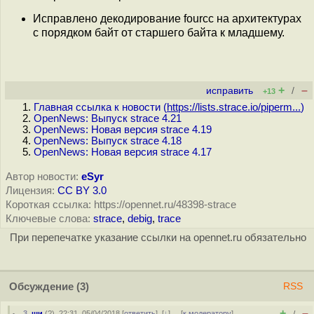
Исправлено декодирование fourcc на архитектурах
с порядком байт от старшего байта к младшему.
+
–
исправить
/
+13
Главная ссылка к новости (
https://lists.strace.io/piperm...
)
OpenNews: Выпуск strace 4.21
OpenNews: Новая версия strace 4.19
OpenNews: Выпуск strace 4.18
OpenNews: Новая версия strace 4.17
Автор новости:
eSyr
Лицензия:
CC BY 3.0
Короткая ссылка: https://opennet.ru/48398-strace
Ключевые слова:
strace
,
debig
,
trace
При перепечатке указание ссылки на opennet.ru обязательно
Обсуждение
(3)
RSS
+
–
3
,
щи
(
?
), 22:31, 05/04/2018 [
ответить
]
[
↓
] [
к модератору
]