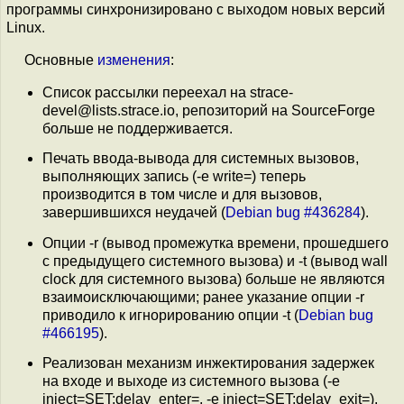
программы синхронизировано с выходом новых версий
Linux.
Основные
изменения
:
Список рассылки переехал на strace-
devel@lists.strace.io, репозиторий на SourceForge
больше не поддерживается.
Печать ввода-вывода для системных вызовов,
выполняющих запись (-e write=) теперь
производится в том числе и для вызовов,
завершившихся неудачей (
Debian bug #436284
).
Опции -r (вывод промежутка времени, прошедшего
с предыдущего системного вызова) и -t (вывод wall
clock для системного вызова) больше не являются
взаимоисключающими; ранее указание опции -r
приводило к игнорированию опции -t (
Debian bug
#466195
).
Реализован механизм инжектирования задержек
на входе и выходе из системного вызова (-e
inject=SET:delay_enter=, -e inject=SET:delay_exit=).