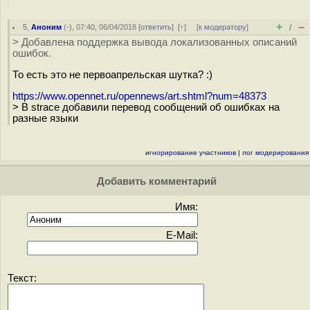
+
–
5
,
Аноним
(
-
), 07:40, 06/04/2018 [
ответить
]
[
↑
] [
к модератору
]
/
> Добавлена поддержка вывода локализованных описаний
ошибок.
То есть это не первоапрельская шутка? :)
https://www.opennet.ru/opennews/art.shtml?num=48373
> В strace добавили перевод сообщений об ошибках на
разные языки
игнорирование участников
|
лог модерирования
Добавить комментарий
Имя:
E-Mail:
Текст: