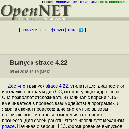
Профиль:
Аноним
(
вход
|
регистрация
)
неRU
opennet.me
[
новости
/
+++
|
форум
|
теги
|
]
Выпуск strace 4.22
05.04.2018 19:19 (MSK)
Доступен
выпуск
strace 4.22
, утилиты для диагностики
и отладки программ для ОС, использующих ядро Linux.
Она позволяет отслеживать и (начиная с версии 4.15)
вмешиваться в процесс взаимодействия программы и
ядра, включая происходящие системные вызовы,
возникающие сигналы и изменения состояния
процесса. Для своей работы strace использует механизм
ptrace
. Начиная с версии 4.13, формирование выпусков