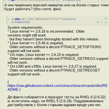
/
А оно привязано версией намертво или на более старых тоже
будет работать? (без соотв. фич)
+1
4
,
eSyr
(
ok
), 23:07, 05/04/2018 [
^
] [
^^
] [
^^^
] [
ответить
]
+
–
[
к модератору
]
/
System requirements:
* Linux kernel >= 2.6.18 is recommended. Older
versions might still work
but they haven't been thoroughly tested with this release.
* Linux kernel >= 2.5.46 is required.
Older versions without a decent PTRACE_SETOPTIONS
support will not work.
* On mips, Linux kernel >= 2.6.15 is required.
Older versions without a decent PTRACE_GETREGS support
will not work.
* On s390 and s390x, Linux kernel >= 2.6.27 is required.
Older versions without a decent PTRACE_GETREGSET
support will not work.
(
https://raw.githubusercontent.com/strace/strace/master/dist/RE
ADME
)
Де-факто собирается и проходит тесты на RHEL 6 (2.6.32)
и, если очень надо, на RHEL 5 (2.6.18). Поддерживаемых
дистрибутивов с более старыми ядрами вроде уже нет.