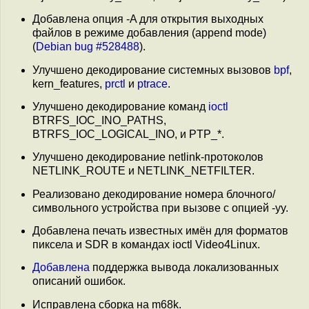
Добавлена опция -A для открытия выходных
файлов в режиме добавления (append mode)
(
Debian bug #528488
).
Улучшено декодирование системных вызовов
bpf
,
kern_features,
prctl
и
ptrace
.
Улучшено декодирование команд
ioctl
BTRFS_IOC_INO_PATHS,
BTRFS_IOC_LOGICAL_INO, и PTP_*.
Улучшено декодирование netlink-протоколов
NETLINK_ROUTE и NETLINK_NETFILTER.
Реализовано декодирование номера блочного/
символьного устройства при вызове с опцией -yy.
Добавлена печать известных имён для форматов
пиксела и SDR в командах ioctl Video4Linux.
Добавлена
поддержка вывода локализованных
описаний ошибок.
Исправлена сборка на m68k.