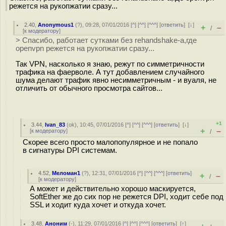
режется на рукопжатии сразу...
2.40
,
Anonymous1
(
?
), 09:28, 07/01/2016 [
^
] [
^^
] [
^^^
] [
ответить
]
[
↓
]
+
–
/
[
к модератору
]
> Спасибо, работает сутками без rehandshake-a,где
openvpn режется на рукопжатии сразу...
Так VPN, насколько я знаю, режут по симметричности
трафика на фаерволе. А тут добавлением случайного
шума делают трафик явно несимметричным - и вуаля, не
отличить от обычного просмотра сайтов...
+1
3.44
,
Ivan_83
(
ok
), 10:45, 07/01/2016 [
^
] [
^^
] [
^^^
] [
ответить
]
[
↓
]
+
–
[
к модератору
]
/
Скорее всего просто малопопулярное и не попало
в сигнатуры DPI системам.
4.52
,
Меломан1
(
?
), 12:31, 07/01/2016 [
^
] [
^^
] [
^^^
] [
ответить
]
+
–
/
[
к модератору
]
А может и действительно хорошо маскируется,
SoftEther же до сих пор не режется DPI, ходит себе под
SSL и ходит куда хочет и откуда хочет.
3.48
,
Аноним
(
-
), 11:29, 07/01/2016 [
^
] [
^^
] [
^^^
] [
ответить
]
[
↑
]