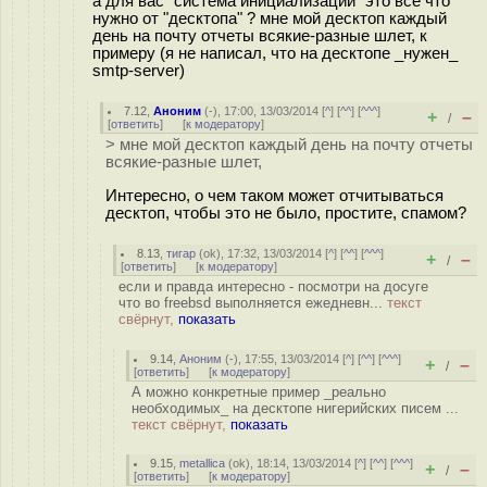
а для вас "система инициализации" это все что
нужно от "десктопа" ? мне мой десктоп каждый
день на почту отчеты всякие-разные шлет, к
примеру (я не написал, что на десктопе _нужен_
smtp-server)
7.12
,
Аноним
(
-
), 17:00, 13/03/2014 [
^
] [
^^
] [
^^^
]
+
–
/
[
ответить
]
[
к модератору
]
> мне мой десктоп каждый день на почту отчеты
всякие-разные шлет,
Интересно, о чем таком может отчитываться
десктоп, чтобы это не было, простите, спамом?
8.13
,
тигар
(
ok
), 17:32, 13/03/2014 [
^
] [
^^
] [
^^^
]
+
–
/
[
ответить
]
[
к модератору
]
если и правда интересно - посмотри на досуге
что во freebsd выполняется ежедневн...
текст
свёрнут,
показать
9.14
,
Аноним
(
-
), 17:55, 13/03/2014 [
^
] [
^^
] [
^^^
]
+
–
/
[
ответить
]
[
к модератору
]
А можно конкретные пример _реально
необходимых_ на десктопе нигерийских писем ...
текст свёрнут,
показать
9.15
,
metallica
(
ok
), 18:14, 13/03/2014 [
^
] [
^^
] [
^^^
]
+
–
/
[
ответить
]
[
к модератору
]