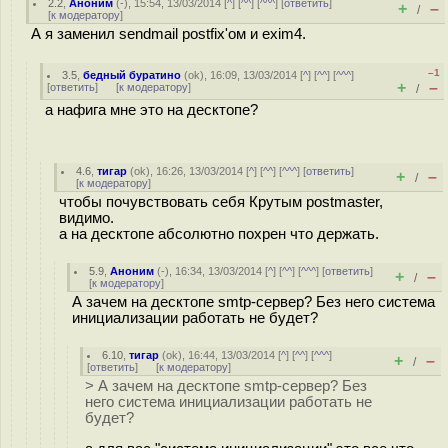
2.2
,
Аноним
(
-
), 15:54, 13/03/2014 [
^
] [
^^
] [
^^^
] [
ответить
]
+
–
/
[
к модератору
]
А я заменил sendmail postfix'oм и exim4.
–1
3.5
,
бедный буратино
(
ok
), 16:09, 13/03/2014 [
^
] [
^^
] [
^^^
]
+
–
[
ответить
]
[
к модератору
]
/
а нафига мне это на десктопе?
4.6
,
тигар
(
ok
), 16:26, 13/03/2014 [
^
] [
^^
] [
^^^
] [
ответить
]
+
–
/
[
к модератору
]
чтобы почувствовать себя Крутым postmaster,
видимо.
а на десктопе абсолютно похрен что держать.
5.9
,
Аноним
(
-
), 16:34, 13/03/2014 [
^
] [
^^
] [
^^^
] [
ответить
]
+
–
/
[
к модератору
]
А зачем на десктопе smtp-сервер? Без него система
инициализации работать не будет?
6.10
,
тигар
(
ok
), 16:44, 13/03/2014 [
^
] [
^^
] [
^^^
]
+
–
/
[
ответить
]
[
к модератору
]
> А зачем на десктопе smtp-сервер? Без
него система инициализации работать не
будет?