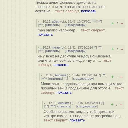
Письма шлют фоновые демоны, на
серверах они, что на десктопе такого же
может ис...
текст свёрнут,
показать
10.16
,
абыр
(
ok
), 18:47, 13/03/2014 [
^
] [
^^
]
+
–
/
[
^^^
] [
ответить
]
[
к модератору
]
man smartd например ...
текст свёрнут,
показать
10.17
,
тигар
(
ok
), 19:31, 13/03/2014 [
^
] [
^^
]
+
–
/
[
^^^
] [
ответить
]
[
к модератору
]
не у всех на десктопе уиндоуз симёрачка
или что там сейчас в моде - ну а т...
текст
свёрнут,
показать
11.18
,
Аноним
(
-
), 19:44, 13/03/2014 [
^
] [
^^
]
+
–
/
[
^^^
] [
ответить
]
[
↓
] [
к модератору
]
Мониторить подобные вещи при помощи мыла -
прошлый век В продакшене для этого е...
текст
свёрнут,
показать
12.19
,
Аноним
(
-
), 19:46, 13/03/2014 [
^
]
+
–
/
[
^^
] [
^^^
] [
ответить
]
[
к модератору
]
Особенно весело, когда у тебя дома три-
четыре компа, ты неделю не разгребал на н...
текст свёрнут,
показать