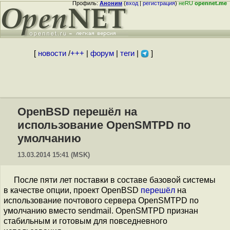
Профиль:
Аноним
(
вход
|
регистрация
)
неRU
opennet.me
[
новости
/
+++
|
форум
|
теги
|
]
OpenBSD перешёл на
использование OpenSMTPD по
умолчанию
13.03.2014 15:41 (MSK)
После пяти лет поставки в составе базовой системы
в качестве опции, проект OpenBSD
перешёл
на
использование почтового сервера OpenSMTPD по
умолчанию вместо sendmail. OpenSMTPD признан
стабильным и готовым для повседневного