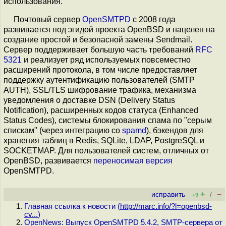
использования.
Почтовый сервер
OpenSMTPD
с 2008 года
развивается под эгидой проекта OpenBSD и нацелен на
создание простой и безопасной замены Sendmail.
Сервер поддерживает большую часть требований
RFC
5321
и реализует ряд используемых повсеместно
расширений протокола, в том числе предоставляет
поддержку аутентификацию пользователей (SMTP
AUTH), SSL/TLS шифрование трафика, механизма
уведомления о доставке DSN (Delivery Status
Notification), расширенных кодов статуса (Enhanced
Status Codes), системы блокирования спама по "серым
спискам" (через интеграцию со
spamd
), бэкендов для
хранения таблиц в Redis, SQLite, LDAP, PostgreSQL и
SOCKETMAP. Для пользователей систем, отличных от
OpenBSD, развивается
переносимая версия
OpenSMTPD.
+
–
исправить
/
+9
Главная ссылка к новости (
http://marc.info/?l=openbsd-
cv...
)
OpenNews: Выпуск OpenSMTPD 5.4.2, SMTP-сервера от