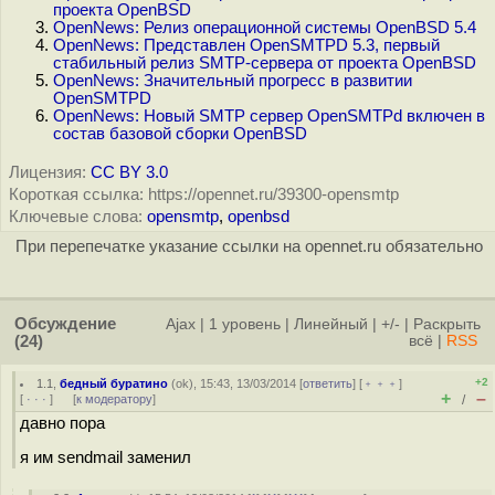
проекта OpenBSD
OpenNews: Релиз операционной системы OpenBSD 5.4
OpenNews: Представлен OpenSMTPD 5.3, первый
стабильный релиз SMTP-сервера от проекта OpenBSD
OpenNews: Значительный прогресс в развитии
OpenSMTPD
OpenNews: Новый SMTP сервер OpenSMTPd включен в
состав базовой сборки OpenBSD
Лицензия:
CC BY 3.0
Короткая ссылка: https://opennet.ru/39300-opensmtp
Ключевые слова:
opensmtp
,
openbsd
При перепечатке указание ссылки на opennet.ru обязательно
Обсуждение
Ajax
|
1 уровень
|
Линейный
|
+/-
|
Раскрыть
(24)
всё
|
RSS
+2
1.1
,
бедный буратино
(
ok
), 15:43, 13/03/2014 [
ответить
] [
﹢﹢﹢
]
+
–
[
· · ·
]
[
к модератору
]
/
давно пора
я им sendmail заменил