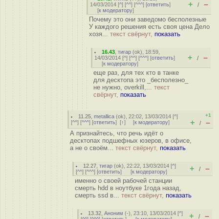
+
–
14/03/2014 [
^
] [
^^
] [
^^^
] [
ответить
]
/
[
к модератору
]
Почему это они заведомо бесполезные
У каждого решения есть своя цена Дело
хозя...
текст свёрнут,
показать
16.43
,
тигар
(
ok
), 18:59,
+
–
14/03/2014 [
^
] [
^^
] [
^^^
] [
ответить
]
/
[
к модератору
]
еще раз, для тех кто в танке
для десктопа это _бесполезно_
не нужно, overkill,...
текст
свёрнут,
показать
+1
11.25
,
metallica
(
ok
), 22:02, 13/03/2014 [
^
]
+
–
[
^^
] [
^^^
] [
ответить
]
[
↑
] [
к модератору
]
/
А признайтесь, что речь идёт о
десктопах подшефных юзеров, в офисе,
а не о своём...
текст свёрнут,
показать
12.27
,
тигар
(
ok
), 22:22, 13/03/2014 [
^
]
+
–
/
[
^^
] [
^^^
] [
ответить
]
[
к модератору
]
именно о своей рабочей станции
смерть hdd в ноутбуке 1года назад,
смерть ssd в...
текст свёрнут,
показать
13.32
,
Аноним
(
-
), 23:10, 13/03/2014 [
^
]
+
–
/