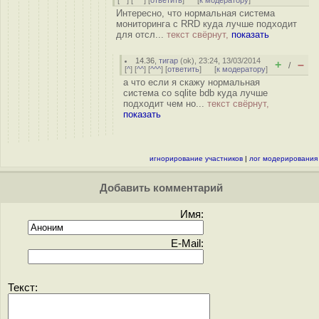
[
^^
] [
^^^
] [
ответить
]
[
к модератору
]
Интересно, что нормальная система
мониторинга с RRD куда лучше подходит
для отсл...
текст свёрнут,
показать
14.36
,
тигар
(
ok
), 23:24, 13/03/2014
+
–
/
[
^
] [
^^
] [
^^^
] [
ответить
]
[
к модератору
]
а что если я скажу нормальная
система со sqlite bdb куда лучше
подходит чем но...
текст свёрнут,
показать
игнорирование участников
|
лог модерирования
Добавить комментарий
Имя:
E-Mail:
Текст: