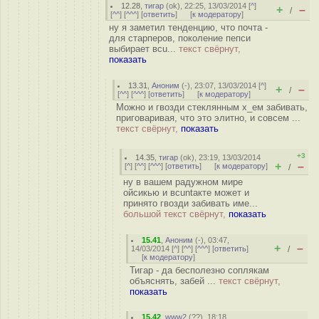
12.28
,
тигар
(
ok
), 22:25, 13/03/2014 [
^
]
+
–
/
[
^^
] [
^^^
] [
ответить
]
[
к модератору
]
ну я заметил тенденцию, что почта -
для старперов, поколение пепси
выбирает вcu...
текст свёрнут,
показать
13.31
,
Аноним
(
-
), 23:07, 13/03/2014 [
^
]
+
–
/
[
^^
] [
^^^
] [
ответить
]
[
к модератору
]
Можно и гвозди стеклянным х_ем забивать,
приговаривая, что это элитно, и совсем ...
текст свёрнут,
показать
+3
14.35
,
тигар
(
ok
), 23:19, 13/03/2014
+
–
[
^
] [
^^
] [
^^^
] [
ответить
]
[
к модератору
]
/
ну в вашем радужном мире
ойсикью и вcuntакте может и
принято гвозди забивать име...
большой текст свёрнут,
показать
15.41
,
Аноним
(
-
), 03:47,
+
–
14/03/2014 [
^
] [
^^
] [
^^^
] [
ответить
]
/
[
к модератору
]
Тигар - да бесполезно соплякам
объяснять, забей ...
текст свёрнут,
показать
15.42
,
www2
(
??
), 18:18,