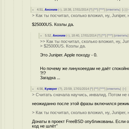
4.51
,
Аноним
(
-
), 18:38, 17/01/2014 [
^
] [
^^
] [
^^^
] [
ответить
]
[
↓
] [
> Как ты посчитал, сколько вложил, ну, Juniper
$25000US. Козлы да.
5.52
,
Аноним
(
-
), 18:40, 17/01/2014 [
^
] [
^^
] [
^^^
] [
ответить
>> Как ты посчитал, сколько вложил, ну, Ju
> $25000US. Козлы да.
Это Juniper. Apple походу - 0.
Но почему же линукоеедам не даёт спокойн
?!?
Загадка ...
4.56
,
Куяврег
(
?
), 23:59, 17/01/2014 [
^
] [
^^
] [
^^^
] [
ответить
]
[
↑
]
> Считать сначала научись, инвалид. Потом не
неожиданно после этой фразы включился режим
> Как ты посчитал, сколько вложил, ну, Juniper
Донаты в проект FreeBSD опубликованы. Если об
код не шлёт"