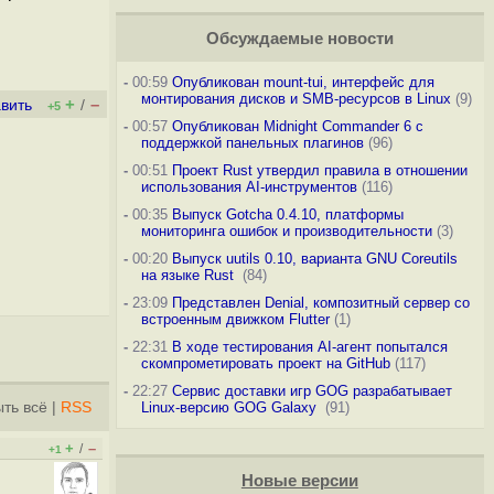
Обсуждаемые новости
-
00:59
Опубликован mount-tui, интерфейс для
монтирования дисков и SMB-ресурсов в Linux
(9)
+
–
вить
/
+5
-
00:57
Опубликован Midnight Commander 6 c
поддержкой панельных плагинов
(96)
-
00:51
Проект Rust утвердил правила в отношении
использования AI-инструментов
(116)
-
00:35
Выпуск Gotcha 0.4.10, платформы
мониторинга ошибок и производительности
(3)
-
00:20
Выпуск uutils 0.10, варианта GNU Coreutils
на языке Rust
(84)
-
23:09
Представлен Denial, композитный сервер со
встроенным движком Flutter
(1)
-
22:31
В ходе тестирования AI-агент попытался
скомпрометировать проект на GitHub
(117)
-
22:27
Сервис доставки игр GOG разрабатывает
ть всё
|
RSS
Linux-версию GOG Galaxy
(91)
+
–
/
+1
Новые версии