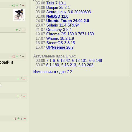
05.08
Tails 7.10.1
+
–
/
+1
04.08
Deepin 25.2.1
03.08
Azure Linux 3.0.20260803
01.08
NetBSD 11.0
24.07
Ubuntu Touch 24.04 2.0
23.07
Solaris 11.4 SRU94
+
–
21.07
Omarchy 3.8.4
/
19.07
Chrome OS 150.0.7871.150
17.07
Whonix 18.2.1.9
16.07
SteamOS 3.8.15
16.07
OPNsense 26.7
+
–
Актуальные ядра Linux:
/
–1
03.08
7.1.6
,
6.18.42
,
6.12.101
,
6.6.148
орый и
30.07
6.1.180
,
5.15.213
,
5.10.262
Изменения в ядре 7.2
+
–
/
е.
+
–
/
+
–
/
–1