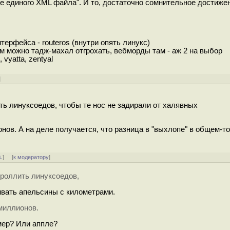
де единого XML файла". И то, достаточно сомнительное достиже
ерфейса - routeros (внутри опять линукс)
там можно тадж-махал отгрохать, вебморды там - аж 2 на выбор
vyatta, zentyal
]
ь линуксоедов, чтобы те нос не задирали от халявных
нов. А на деле получается, что разница в "выхлопе" в общем-т
↓
] [
к модератору
]
троллить линуксоедов,
ивать апельсины с километрами.
миллионов.
имер? Или аппле?