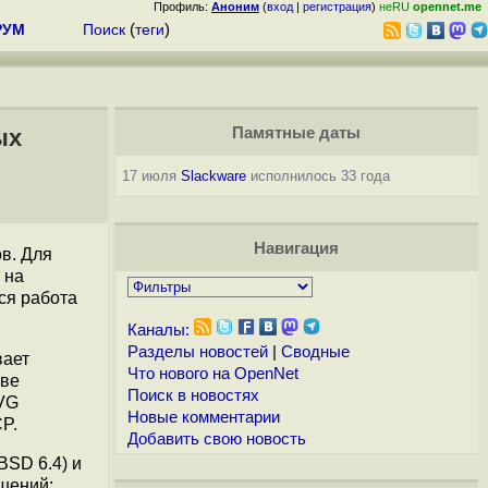
Профиль:
Аноним
(
вход
|
регистрация
)
неRU
opennet.me
РУМ
Поиск
(
теги
)
ых
Памятные даты
17 июля
Slackware
исполнилось 33 года
Навигация
в. Для
 на
ся работа
Каналы:
Разделы новостей
|
Сводные
вает
Что нового на OpenNet
тве
Поиск в новостях
SVG
Новые комментарии
P.
Добавить свою новость
BSD 6.4) и
шений: