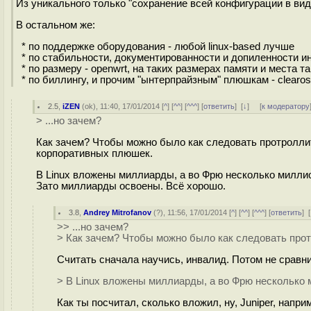
Из уникального только "сохранение всей конфигурации в ви
В остальном же:
* по поддержке оборудования - любой linux-based лучше
* по стабильности, документированности и допиленности инт
* по размеру - openwrt, на таких размерах памяти и места 
* по биллингу, и прочим "ынтерпрайзным" плюшкам - clearos, 
2.5
,
iZEN
(
ok
), 11:40, 17/01/2014 [
^
] [
^^
] [
^^^
] [
ответить
]
[
↓
] [
к модератору
> ...но зачем?
Как зачем? Чтобы можно было как следовать протроллит
корпоративных плюшек.
В Linux вложены миллиарды, а во Фрю несколько миллио
Зато миллиарды освоены. Всё хорошо.
3.8
,
Andrey Mitrofanov
(
?
), 11:56, 17/01/2014 [
^
] [
^^
] [
^^^
] [
ответить
]
[
>> ...но зачем?
> Как зачем? Чтобы можно было как следовать про
Считать сначала научись, инвалид. Потом не сравн
> В Linux вложены миллиарды, а во Фрю несколько 
Как ты посчитал, сколько вложил, ну, Juniper, напр