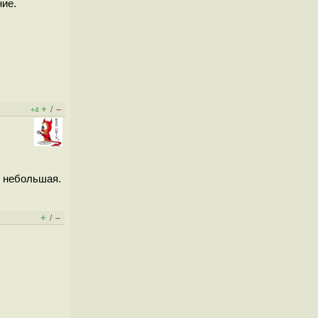
ние.
+
–
/
+4
о небольшая.
+
–
/