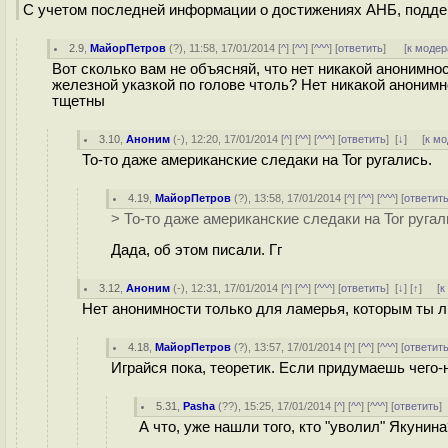
С учетом последней информации о достижениях АНБ, поддер
2.9
,
МайорПетров
(
?
), 11:58, 17/01/2014 [
^
] [
^^
] [
^^^
] [
ответить
]
[
к модер
Вот сколько вам не объясняй, что нет никакой анонимност
железной указкой по голове чтоль? Нет никакой анонимно
тщетны
3.10
,
Аноним
(
-
), 12:20, 17/01/2014 [
^
] [
^^
] [
^^^
] [
ответить
]
[
↓
] [
к м
То-то даже американские следаки на Tor ругались.
4.19
,
МайорПетров
(
?
), 13:58, 17/01/2014 [
^
] [
^^
] [
^^^
] [
ответит
> То-то даже американские следаки на Tor ругал
Дада, об этом писали. Гг
3.12
,
Аноним
(
-
), 12:31, 17/01/2014 [
^
] [
^^
] [
^^^
] [
ответить
]
[
↓
] [
↑
] [
к
Нет анонимности только для ламерья, которым ты л
4.18
,
МайорПетров
(
?
), 13:57, 17/01/2014 [
^
] [
^^
] [
^^^
] [
ответит
Играйся пока, теоретик. Если придумаешь чего-
5.31
,
Pasha
(
??
), 15:25, 17/01/2014 [
^
] [
^^
] [
^^^
] [
ответить
А что, уже нашли того, кто "уволил" Якунин