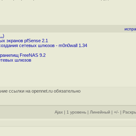
испра
..
)
х экранов pfSense 2.1
оздания сетевых шлюзов - m0n0wall 1.34
хранилищ FreeNAS 9.2
сетевых шлюзов
ние ссылки на opennet.ru обязательно
Ajax
|
1 уровень
|
Линейный
|
+/-
|
Раскры