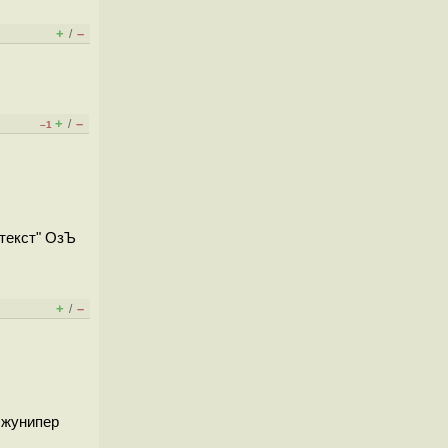
+
–
/
+
–
/
–1
ттекст" ОзЪ
+
–
/
 жунипер