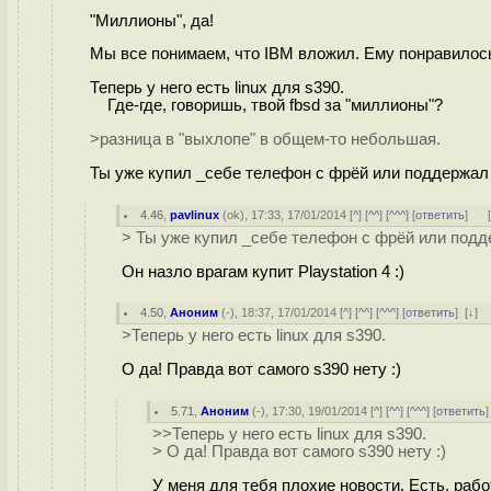
"Миллионы", да!
Мы все понимаем, что IBM вложил. Ему понравилось
Теперь у него есть linux для s390.
Где-где, говоришь, твой fbsd за "миллионы"?
>разница в "выхлопе" в общем-то небольшая.
Ты уже купил _себе телефон с фрёй или поддержал
4.46
,
pavlinux
(
ok
), 17:33, 17/01/2014 [
^
] [
^^
] [
^^^
] [
ответить
]
> Ты уже купил _себе телефон с фрёй или под
Он назло врагам купит Playstation 4 :)
4.50
,
Аноним
(
-
), 18:37, 17/01/2014 [
^
] [
^^
] [
^^^
] [
ответить
]
[
↓
] 
>Теперь у него есть linux для s390.
О да! Правда вот самого s390 нету :)
5.71
,
Аноним
(
-
), 17:30, 19/01/2014 [
^
] [
^^
] [
^^^
] [
ответить
>>Теперь у него есть linux для s390.
> О да! Правда вот самого s390 нету :)
У меня для тебя плохие новости. Есть, раб