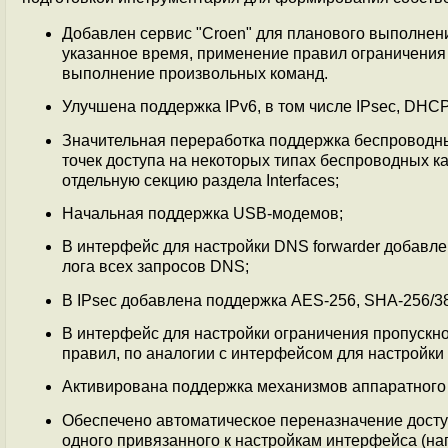
Добавлен сервис "Croen" для планового выполнени
указанное время, применение правил ограничения 
выполнение произвольных команд.
Улучшена поддержка IPv6, в том числе IPsec, DH
Значительная переработка поддержка беспроводны
точек доступа на некоторых типах беспроводных 
отдельную секцию раздела Interfaces;
Начальная поддержка USB-модемов;
В интерфейс для настройки DNS forwarder добавл
лога всех запросов DNS;
В IPsec добавлена поддержка AES-256, SHA-256/38
В интерфейс для настройки ограничения пропуск
правил, по аналогии с интерфейсом для настройки 
Активирована поддержка механизмов аппаратного
Обеспечено автоматическое переназначение досту
одного привязанного к настройкам интерфейса (на