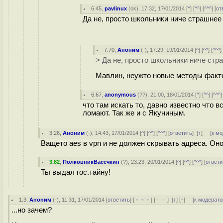
6.45
,
pavlinux
(
ok
), 17:32, 17/01/2014 [
^
] [
^^
] [
^^^
] [
от
Да не, просто школьники ниче страшнее
7.70
,
Аноним
(
-
), 17:29, 19/01/2014 [
^
] [
^^
] [
^^^
]
> Да не, просто школьники ниче стр
Мавлин, неужто новые методы факт
6.67
,
anonymous
(
??
), 21:00, 18/01/2014 [
^
] [
^^
] [
^^^
]
что там искать то, давно известно что 
ломают. Так же и с Якуниным.
3.26
,
Аноним
(
-
), 14:43, 17/01/2014 [
^
] [
^^
] [
^^^
] [
ответить
]
[
↑
] [
к м
Ващето aes в vpn и не должен скрывать адреса. Он
3.82
,
ПолковникВасечкин
(
?
), 23:23, 20/01/2014 [
^
] [
^^
] [
^^^
] [
ответи
Ты выдал гос.тайну!
1.3
,
Аноним
(
-
), 11:31, 17/01/2014 [
ответить
] [
﹢﹢﹢
] [
· · ·
]
[
↓
] [
↑
] [
к модерато
...но зачем?