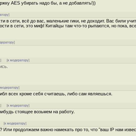
жку AES убирать надо бы, а не добавлять!))
атору
]
и в сети, всё до вас, маленькие гики, не доходит. Вас били учи
сти в сети, это миф! Китайцы там что-то рыпаются, но пока, вс
одератору
]
ь
]
[
к модератору
]
ись.
 модератору
]
ибл всех кроме себя считаешь, либо сам являешься.
ь
]
[
к модератору
]
нибудь стоящее возьмем на работу.
]
[
к модератору
]
а? Или продолжаем важно намекать про то, что "ваш IP нам изве