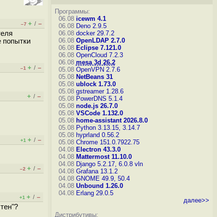
Программы:
06.08
icewm 4.1
+
–
/
–7
06.08
Deno 2.9.5
теля
06.08
docker 29.7.2
06.08
OpenLDAP 2.7.0
е попытки
06.08
Eclipse 7.121.0
06.08
OpenCloud 7.2.3
06.08
mesa 3d 26.2
+
–
/
–1
05.08
OpenVPN 2.7.6
05.08
NetBeans 31
05.08
ublock 1.73.0
05.08
gstreamer 1.28.6
+
–
/
05.08
PowerDNS 5.1.4
05.08
node.js 26.7.0
05.08
VSCode 1.132.0
05.08
home-assistant 2026.8.0
05.08
Python 3.13.15, 3.14.7
05.08
hyprland 0.56.2
+
–
/
+1
05.08
Chrome 151.0.7922.75
04.08
Electron 43.3.0
04.08
Mattermost 11.10.0
04.08
Django 5.2.17, 6.0.8
vln
+
–
/
–2
04.08
Grafana 13.1.2
04.08
GNOME 49.9, 50.4
04.08
Unbound 1.26.0
04.08
Erlang 29.0.5
+
–
/
+1
далее>>
стен"?
Дистрибутивы: