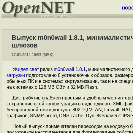
НОВ
Выпуск m0n0wall 1.8.1, минималисти
шлюзов
17.01.2014 10:53 (MSK)
Увидел свет
релиз
m0n0wall 1.8.1
, минималистичного 
загрузки
подготовлено 8 установочных образов, размером
обычных ПК и в системах виртуализации, так и на спец
на системах с 128 MB ОЗУ и 32 MB Flash.
Дистрибутив снабжен простым и удобным web-интерф
сохранение всей конфигурации в виде единого XML фай
беспроводной точки доступа, 802.1Q VLAN, firewall, NA
графиков, SNMP-агент, DNS cache, DynDNS клиент, IPS
Новый выпуск примечателен переходом на кодовую баз
подготовкой инструментария для формирования собстве