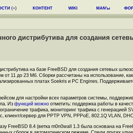
ОСТИ
(
+
)
КОНТЕНТ
WIKI
MAN'ы
ФО
чного дистрибутива для создания сетев
дистрибутива на базе FreeBSD для создания сетевых шлюзо
 от 11 до 23 Мб. Сборки рассчитаны на использование, как
иализированных платах Soekris и PC Engines. Поддерживает
ейсом для настройки всех параметров системы, поддержи
ла. Из
функций можно
отметить: поддержка работы в качес
T, ограничение трафика, мониторинг трафика с генерацией 
ec, клиент/сервер для PPTP VPN, PPPoE, 802.1Q VLAN, DHC
у FreeBSD 8.4 (ветка m0n0wall 1.3 была основана на Free
нных сборок в автоматическом режиме. Среди других улуч