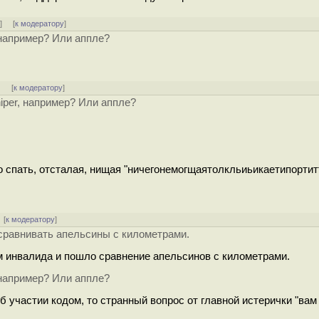
↑
] [
к модератору
]
, например? Или аппле?
]
[
к модератору
]
niper, например? Или аппле?
о спать, отсталая, нищая "ничегонемогщаятолкльиьикаетипорти
 [
к модератору
]
 сравнивать апельсины с километрами.
 инвалида и пошло сравнение апельсинов с километрами.
, например? Или аппле?
 участии кодом, то странный вопрос от главной истерички "вам