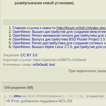
развёртывании новой установки).
Главная ссылка к новости (
http://forum.m0n0.ch/index.php.
OpenNews: Вышел дистрибутив для создания межсетевы
OpenNews: Релиз минималистичного дистрибутива для с
OpenNews: Выпуск дистрибутива BSD Router Project 1.5
OpenNews: Релиз дистрибутива для создания сетевых 
OpenNews: Вышел Alpine Linux 2.7.0, дистрибутив для 
Лицензия:
CC BY 3.0
Короткая ссылка: https://opennet.ru/38875-m0n0wall
Ключевые слова:
m0n0wall
,
bsd
При перепечатке указа
Обсуждение
(68)
1.1
,
jOKer
(
ok
), 11:10, 17/01/2014 [
ответить
] [
﹢﹢﹢
] [
· · ·
]
[
↓
] [
к модератору
]
>В IPsec добавлена поддержка AES-256