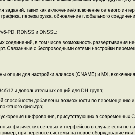
я заданий, таких как включение/отключение сетевого инте
трафика, перезагрузка, обновление глобального соединени
CPv6-PD, RDNSS и DNSSL;
х соединений, в том числе возможность развёртывания не
карт. Связанные с беспроводными сетями настройки переме
ены опции для настройки алиасов (CNAME) и MX, включени
4/512 и дополнительных опций для DH-групп;
ной способности добавлены возможности по перемещению и
пакетного фильтра;
 ускорения шифрования, присутствующих в современных 
пных физических сетевых интерфейсов в случае если не н
пример, при переносе системы на новое оборудование или