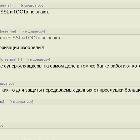
ветить
]
[
↓
] [
к модератору
]
 SSL и ГОСТа не знают.
 [
ответить
]
[
к модератору
]
ашнее SSL и ГОСТа не знают.
оризации изобрели?!
 [
ответить
]
[
↑
] [
к модератору
]
все суперкулхацкеры на самом деле в том же банке работают кот
одератору
]
о как-то для защиты передаваемых данных от прослушки больш
ть
]
[
к модератору
]
ру
]