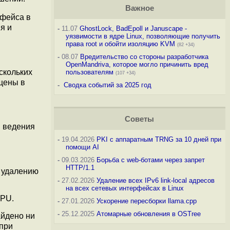
Важное
рфейса в
я и
-
11.07
GhostLock, BadEpoll и Januscape -
уязвимости в ядре Linux, позволяющие получить
права root и обойти изоляцию KVM
(82 +34)
-
08.07
Вредительство со стороны разработчика
OpenMandriva, которое могло причинить вред
скольких
пользователям
(107 +34)
щены в
-
Сводка событий за 2025 год
Советы
я ведения
-
19.04.2026
PKI с аппаратным TRNG за 10 дней при
помощи AI
-
09.03.2026
Борьба с web-ботами через запрет
HTTP/1.1
 удалению
-
27.02.2026
Удаление всех IPv6 link-local адресов
на всех сетевых интерфейсах в Linux
CPU.
-
27.01.2026
Ускорение пересборки llama.cpp
-
25.12.2025
Атомарные обновления в OSTree
айдено ни
 при