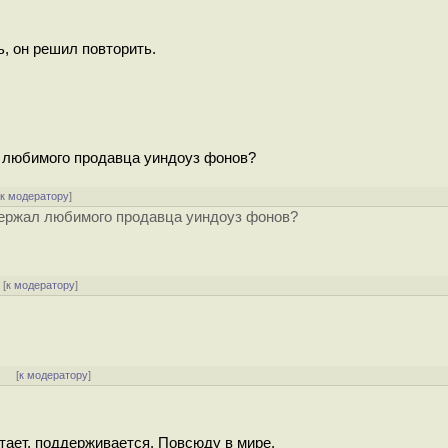
, он решил повторить.
 любимого продавца уиндоуз фонов?
[
к модератору
]
держал любимого продавца уиндоуз фонов?
[
к модератору
]
]
[
к модератору
]
отает, поддерживается. Повсюду в мире.