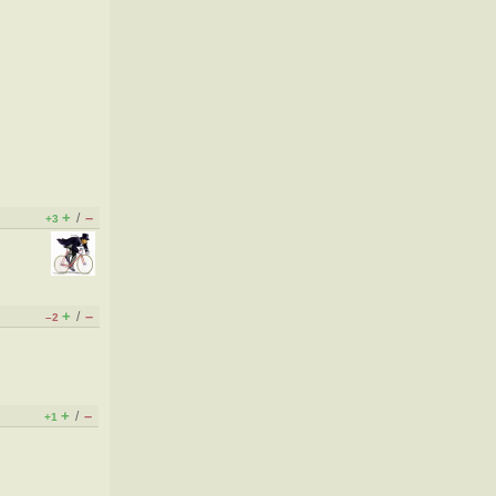
+
–
/
+3
+
–
/
–2
+
–
/
+1