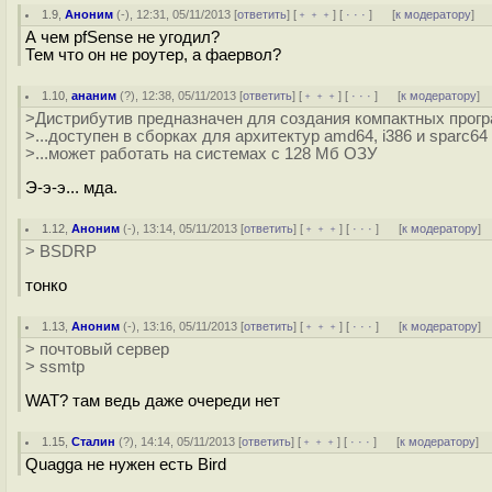
1.9
,
Аноним
(
-
), 12:31, 05/11/2013 [
ответить
] [
﹢﹢﹢
] [
· · ·
]
[
к модератору
]
А чем pfSense не угодил?
Тем что он не роутер, а фаервол?
1.10
,
ананим
(
?
), 12:38, 05/11/2013 [
ответить
] [
﹢﹢﹢
] [
· · ·
]
[
к модератору
]
>Дистрибутив предназначен для создания компактных прог
>...доступен в сборках для архитектур amd64, i386 и sparc64
>...может работать на системах с 128 Мб ОЗУ
Э-э-э... мда.
1.12
,
Аноним
(
-
), 13:14, 05/11/2013 [
ответить
] [
﹢﹢﹢
] [
· · ·
]
[
к модератору
]
> BSDRP
тонко
1.13
,
Аноним
(
-
), 13:16, 05/11/2013 [
ответить
] [
﹢﹢﹢
] [
· · ·
]
[
к модератору
]
> почтовый сервер
> ssmtp
WAT? там ведь даже очереди нет
1.15
,
Сталин
(
?
), 14:14, 05/11/2013 [
ответить
] [
﹢﹢﹢
] [
· · ·
]
[
к модератору
]
Quagga не нужен есть Bird