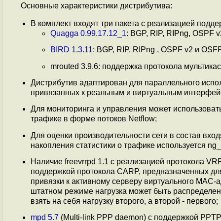
Основные характеристики дистрибутива:
В комплект входят три пакета с реализацией подд
Quagga 0.99.17.12_1
: BGP, RIP, RIPng, OSPF v
BIRD 1.3.11
: BGP, RIP, RIPng , OSPF v2 и OSFP
mrouted 3.9.6: поддержка протокола мультикас
Дистрибутив адаптирован для параллельного испо
привязанных к реальным и виртуальным интерфей
Для мониторинга и управления может использовать
трафике в форме потоков Netflow;
Для оценки производительности сети в состав входят 
накопления статистики о трафике используется ng_n
Наличие freevrrpd 1.1 с реализацией протокола VRRP
поддержкой протокола CARP, предназначенных дл
привязки к активному серверу виртуального MAC-а
штатном режиме нагрузка может быть распределена
взять на себя нагрузку второго, а второй - первого;
mpd 5.7
(Multi-link PPP daemon) с поддержкой PPTP