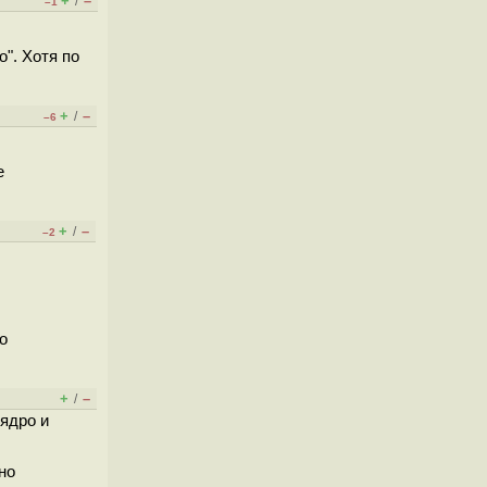
+
–
/
–1
о". Хотя по
+
–
/
–6
е
+
–
/
–2
о
+
–
/
 ядро и
но