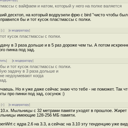
 модератору
]
стмассы с вайфаем и натом, который у него на полке валяется
вший десктоп, на который водрузили фрю с bird "чисто чтобы был
правился бы и тот кусок пластмассы с полки.
]
[
↓
] [
к модератору
]
тот кусок пластмассы с полки.
ачу в 3 раза дольше и в 5 раз дороже чем ты. А потом искренн
го пинка под зад.
тить
]
[
к модератору
]
бы и тот кусок пластмассы с полки.
ую задачу в 3 раза дольше и
нне недоумевают когда
зад.
чаешь. Но я уже даже сейчас знаю что тебе - не поможет. Так чт
ы про пинки под зад, сосунок :)
]
[
↑
] [
к модератору
]
.10.x. Мыльницы с 32 метрами памяти уходят в прошлое. Жирет
ыльницы имеющие 128-256 МБ памяти.
Wrt с ядра 2.6 на 3.3, а сейчас на 3.10 эту тенденцию уже вид