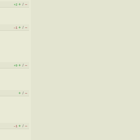
+
–
/
+2
+
–
/
–1
+
–
/
+9
+
–
/
+
–
/
–1