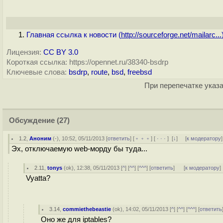
Главная ссылка к новости (
http://sourceforge.net/mailarc...
Лицензия:
CC BY 3.0
Короткая ссылка: https://opennet.ru/38340-bsdrp
Ключевые слова:
bsdrp
,
route
,
bsd
,
freebsd
При перепечатке указа
Обсуждение
(27)
1.2
,
Аноним
(
-
), 10:52, 05/11/2013 [
ответить
] [
﹢﹢﹢
] [
· · ·
]
[
↓
] [
к модератору
]
Эх, отключаемую web-морду бы туда...
2.11
,
tonys
(
ok
), 12:38, 05/11/2013 [
^
] [
^^
] [
^^^
] [
ответить
]
[
к модератору
]
Vyatta?
3.14
,
commiethebeastie
(
ok
), 14:02, 05/11/2013 [
^
] [
^^
] [
^^^
] [
ответить
Оно же для iptables?