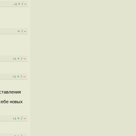
+
–
/
–1
+
–
/
+
–
/
+1
+
–
/
+1
дставления
 себе новых
+
–
/
+1