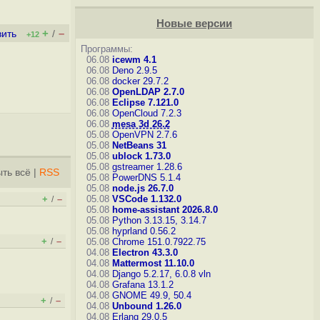
Новые версии
+
–
вить
/
+12
Программы:
06.08
icewm 4.1
06.08
Deno 2.9.5
06.08
docker 29.7.2
06.08
OpenLDAP 2.7.0
06.08
Eclipse 7.121.0
06.08
OpenCloud 7.2.3
06.08
mesa 3d 26.2
05.08
OpenVPN 2.7.6
05.08
NetBeans 31
05.08
ublock 1.73.0
05.08
gstreamer 1.28.6
ть всё
|
RSS
05.08
PowerDNS 5.1.4
05.08
node.js 26.7.0
+
–
05.08
VSCode 1.132.0
/
05.08
home-assistant 2026.8.0
05.08
Python 3.13.15, 3.14.7
05.08
hyprland 0.56.2
+
–
/
05.08
Chrome 151.0.7922.75
04.08
Electron 43.3.0
04.08
Mattermost 11.10.0
04.08
Django 5.2.17, 6.0.8
vln
04.08
Grafana 13.1.2
04.08
GNOME 49.9, 50.4
+
–
/
04.08
Unbound 1.26.0
04.08
Erlang 29.0.5