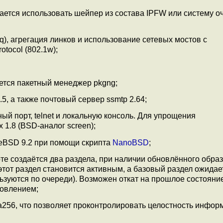
ается использовать шейпер из состава IPFW или систему о
q), агрегация линков и использование сетевых мостов с
tocol (802.1w);
ется пакетный менеджер pkgng;
.5, а также почтовый сервер ssmtp 2.64;
й порт, telnet и локальную консоль. Для упрощения
 1.8 (BSD-аналог screen);
eBSD 9.2 при помощи скрипта
NanoBSD
;
те создаётся два раздела, при наличии обновлённого образ
 этот раздел становится активным, а базовый раздел ожидае
ьзуются по очереди). Возможен откат на прошлое состояни
новлением;
256, что позволяет проконтролировать целостность инфор