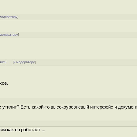
модератору
]
 модератору
]
тить
]
[
к модератору
]
хое.
х утилит? Есть какой-то высокоуровневый интерфейс и докумен
м как он работает ...