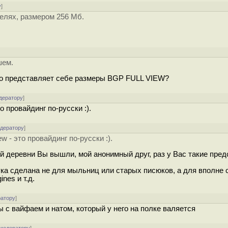
у
]
телях, размером 256 Мб.
шем.
о представляет себе размеры BGP FULL VIEW?
дератору
]
о провайдинг по-русски :).
одератору
]
w - это провайдинг по-русски :).
хой деревни Вы вышли, мой анонимный друг, раз у Вас такие пре
ука сделана не для мыльниц или старых писюков, а для вполне
nes и т.д.
ратору
]
ы с вайфаем и натом, который у него на полке валяется