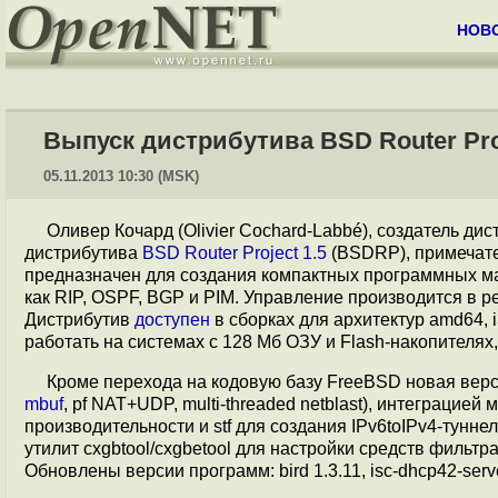
НОВ
Выпуск дистрибутива BSD Router Proj
05.11.2013 10:30 (MSK)
Оливер Кочард (Olivier Cochard-Labbé), создатель ди
дистрибутива
BSD Router Project 1.5
(BSDRP), примечате
предназначен для создания компактных программных м
как RIP, OSPF, BGP и PIM. Управление производится в 
Дистрибутив
доступен
в сборках для архитектур amd64, i
работать на системах с 128 Мб ОЗУ и Flash-накопителях
Кроме перехода на кодовую базу FreeBSD новая вер
mbuf
, pf NAT+UDP, multi-threaded netblast), интеграци
производительности и stf для создания IPv6toIPv4-тунне
утилит cxgbtool/cxgbetool для настройки средств фильтр
Обновлены версии программ: bird 1.3.11, isc-dhcp42-server 