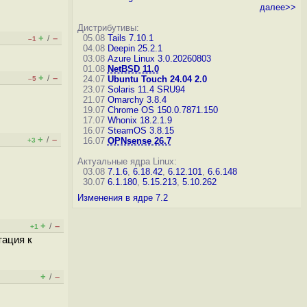
далее>>
Дистрибутивы:
+
–
05.08
Tails 7.10.1
/
–1
04.08
Deepin 25.2.1
03.08
Azure Linux 3.0.20260803
01.08
NetBSD 11.0
+
–
/
24.07
Ubuntu Touch 24.04 2.0
–5
23.07
Solaris 11.4 SRU94
21.07
Omarchy 3.8.4
19.07
Chrome OS 150.0.7871.150
17.07
Whonix 18.2.1.9
16.07
SteamOS 3.8.15
+
–
/
16.07
OPNsense 26.7
+3
Актуальные ядра Linux:
03.08
7.1.6
,
6.18.42
,
6.12.101
,
6.6.148
30.07
6.1.180
,
5.15.213
,
5.10.262
Изменения в ядре 7.2
+
–
/
+1
тация к
+
–
/