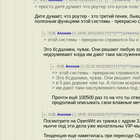
4.23
,
Аноним
(
-
), 18:49, 05/11/2013 [
^
] [
^^
] [
^^^
] [
ответить
]
[
к
> просто дитё думает что роутер это кусок пла
Дите думает, что роутер - это третий пенек, бы
полезным функциям этой системы - прекрасно с
5.25
,
Аноним
(
-
), 19:05, 05/11/2013 [
^
] [
^^
] [
^^^
] [
ответить
> этой системы - прекрасно справился бы и 
Это бсдшники, чувак. Они решают любую зад
недоумевают когда им дают таки заслуженно
6.29
,
Аноним
(
-
), 21:18, 05/11/2013 [
^
] [
^^
] [
^^^
] [
отве
>> этой системы - прекрасно справился 
> Это бсдшники, чувак. Они решают люб
> в 5 раз дороже чем ты. А потом искре
> им дают таки заслуженного пинка под 
Прочти ешё 100500 раз то на что ты отве
продолжай описывать свои влажные мечт
5.26
,
Аноним
(
-
), 19:05, 05/11/2013 [
^
] [
^^
] [
^^^
] [
ответить
Посмотрите на OpenWrt из транка с ядром 3
нынче под эти дела уже желательны VIP-м
Тенденция еще наметилась при переходе Open