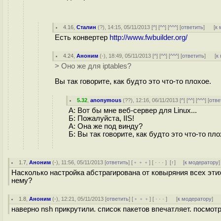
4.16
,
Сталин
(
?
), 14:15, 05/11/2013 [
^
] [
^^
] [
^^^
] [
ответить
]
[
к 
Есть конвертер
http://www.fwbuilder.org/
4.24
,
Аноним
(
-
), 18:49, 05/11/2013 [
^
] [
^^
] [
^^^
] [
ответить
]
[
к
> Оно же для iptables?
Вы так говорите, как будто это что-то плохое.
5.32
,
anonymous
(
??
), 12:16, 06/11/2013 [
^
] [
^^
] [
^^^
] [
отве
А: Вот бы мне веб-сервер для Linux...
Б: Пожалуйста, IIS!
А: Она же под винду?
Б: Вы так говорите, как будто это что-то пло
1.7
,
Аноним
(
-
), 11:56, 05/11/2013 [
ответить
] [
﹢﹢﹢
] [
· · ·
]
[
↑
] [
к модератору
]
Насколько настройка абстрагирована от ковыряния всех эти
нему?
1.8
,
Аноним
(
-
), 12:21, 05/11/2013 [
ответить
] [
﹢﹢﹢
] [
· · ·
]
[
к модератору
]
наверно nsh прикрутили. список пакетов впечатляет. посмотри