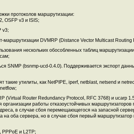
ержки протоколов маршрутизации:
2, OSFP v3 и ISIS;
 v3;
т-маршрутизации DVMRP (Distance Vector Multicast Routing P
льзования нескольких обособленных таблиц маршрутизации 
сам;
ся SNMP (bsnmp-ucd-0.4.0). Поддерживается экспорт данн
такие утилиты, как NetPIPE, iperf, netblast, netsend и netre
etflow;
 (Virtual Router Redundancy Protocol, RFC 3768) и ucarp 1.5
я организации работы отказоустойчивых маршрутизаторов 
дреса, в случае сбоя перемещающегося на запасной серве
 на оба сервера, но в случае сбоя первый маршрутизатор
, PPPoE и L2TP;