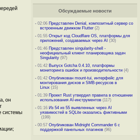
чередей
Обсуждаемые новости
-
02:06
Представлен Denial, композитный сервер со
встроенным движком Flutter
(2)
-
01:55
Открыт код Cloudflare OS, платформы для
приложений, создаваемых через AI
(30)
-
01:46
Представлен singularity-shell -
неофициальный клиент планировщика задач
Singularity
(97)
-
01:42
Выпуск Gotcha 0.4.10, платформы
мониторинга ошибок и производительности
(4)
-
01:42
Опубликован mount-tui, интерфейс для
монтирования дисков и SMB-ресурсов в
Linux
(15)
-
01:39
Проект Rust утвердил правила в отношении
а, он
использования AI-инструментов
(117)
т
-
01:16
Из 54 из 55 выявленных через AI
е системы
уязвимостей в SQLite оказались фиктивными
(199)
-
00:57
Опубликован Midnight Commander 6 c
мации;
поддержкой панельных плагинов
(96)