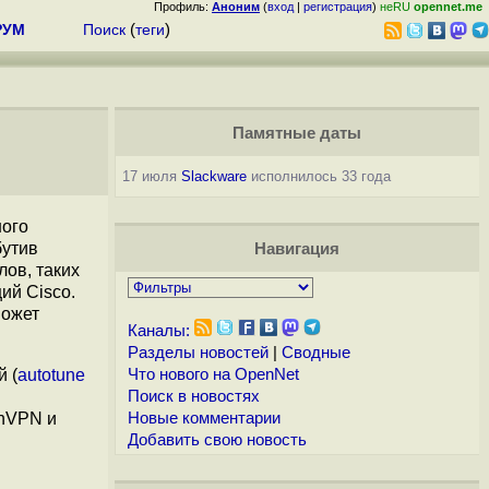
Профиль:
Аноним
(
вход
|
регистрация
)
неRU
opennet.me
РУМ
Поиск
(
теги
)
Памятные даты
17 июля
Slackware
исполнилось 33 года
ого
бутив
Навигация
ов, таких
ий Cisco.
может
Каналы:
Разделы новостей
|
Сводные
 (
autotune
Что нового на OpenNet
Поиск в новостях
enVPN и
Новые комментарии
.
Добавить свою новость