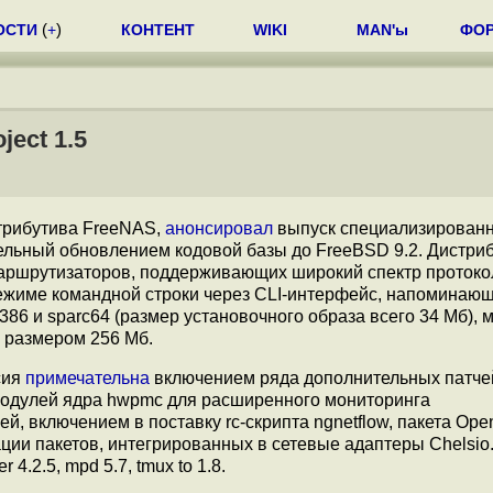
ОСТИ
(
+
)
КОНТЕНТ
WIKI
MAN'ы
ФО
ect 1.5
стрибутива FreeNAS,
анонсировал
выпуск специализированн
льный обновлением кодовой базы до FreeBSD 9.2. Дистри
аршрутизаторов, поддерживающих широкий спектр протокол
режиме командной строки через CLI-интерфейс, напоминающ
386 и sparc64 (размер установочного образа всего 34 Мб), 
, размером 256 Мб.
сия
примечательна
включением ряда дополнительных патчей
ей модулей ядра hwpmc для расширенного мониторинга
лей, включением в поставку rc-скрипта ngnetflow, пакета Op
ации пакетов, интегрированных в сетевые адаптеры Chelsio
4.2.5, mpd 5.7, tmux to 1.8.