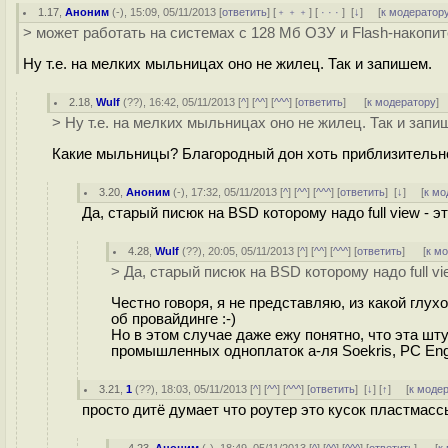
1.17
,
Аноним
(
-
), 15:09, 05/11/2013 [
ответить
] [
﹢﹢﹢
] [
· · ·
]
[
↓
] [
к модератор
> может работать на системах с 128 Мб ОЗУ и Flash-накопи
Ну т.е. на мелких мыльницах оно не жилец. Так и запишем.
2.18
,
Wulf
(
??
), 16:42, 05/11/2013 [
^
] [
^^
] [
^^^
] [
ответить
]
[
к модератору
]
> Ну т.е. на мелких мыльницах оно не жилец. Так и запи
Какие мыльницы? Благородный дон хоть приблизительн
3.20
,
Аноним
(
-
), 17:32, 05/11/2013 [
^
] [
^^
] [
^^^
] [
ответить
]
[
↓
] [
к мо
Да, старый писюк на BSD которому надо full view - эт
4.28
,
Wulf
(
??
), 20:05, 05/11/2013 [
^
] [
^^
] [
^^^
] [
ответить
]
[
к м
> Да, старый писюк на BSD которому надо full vie
Честно говоря, я не представляю, из какой глу
об провайдинге :-)
Но в этом случае даже ежу понятно, что эта шт
промышленных одноплаток а-ля Soekris, PC Engi
3.21
,
1
(
??
), 18:03, 05/11/2013 [
^
] [
^^
] [
^^^
] [
ответить
]
[
↓
] [
↑
] [
к моде
просто дитё думает что роутер это кусок пластмасс