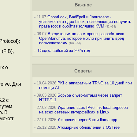
Важное
-
11.07
GhostLock, BadEpoll и Januscape -
уязвимости в ядре Linux, позволяющие получить
права root и обойти изоляцию KVM
(82 +34)
-
08.07
Вредительство со стороны разработчика
OpenMandriva, которое могло причинить вред
rotocol);
пользователям
(107 +34)
-
Сводка событий за 2025 год
(FIB),
ых о
Советы
-
19.04.2026
PKI с аппаратным TRNG за 10 дней при
ceive. Для
помощи AI
-
09.03.2026
Борьба с web-ботами через запрет
.2 с
HTTP/1.1
путём
-
27.02.2026
Удаление всех IPv6 link-local адресов
р. В
на всех сетевых интерфейсах в Linux
 может
-
27.01.2026
Ускорение пересборки llama.cpp
-
25.12.2025
Атомарные обновления в OSTree