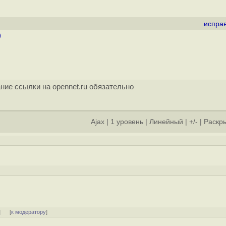
испра
)
ние ссылки на opennet.ru обязательно
Ajax
|
1 уровень
|
Линейный
|
+/-
|
Раскры
]
[
к модератору
]