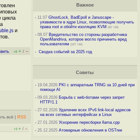
Важное
товлен
типовых
-
11.07
GhostLock, BadEpoll и Januscape -
е цикла
уязвимости в ядре Linux, позволяющие получить
на
права root и обойти изоляцию KVM
(82 +34)
ble.js
и
-
08.07
Вредительство со стороны разработчика
тов.
OpenMandriva, которое могло причинить вред
пользователям
(107 +34)
+
–
вить
/
-
Сводка событий за 2025 год
+9
Советы
-
19.04.2026
PKI с аппаратным TRNG за 10 дней при
помощи AI
-
09.03.2026
Борьба с web-ботами через запрет
HTTP/1.1
-
27.02.2026
Удаление всех IPv6 link-local адресов
на всех сетевых интерфейсах в Linux
ть всё
|
RSS
-
27.01.2026
Ускорение пересборки llama.cpp
+
–
/
+3
-
25.12.2025
Атомарные обновления в OSTree