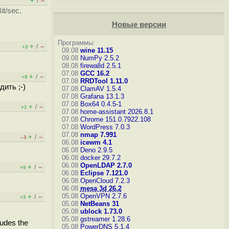
+
–
/
t/sec.
Новые версии
Программы:
+
–
/
+3
09.08
wine 11.15
09.08
NumPy 2.5.2
08.08
firewalld 2.5.1
07.08
GCC 16.2
+
–
/
+9
07.08
RRDTool 1.11.0
ить ;-)
07.08
ClamAV 1.5.4
07.08
Grafana 13.1.3
07.08
Box64 0.4.5-1
+
–
/
+1
07.08
home-assistant 2026.8.1
07.08
Chrome 151.0.7922.108
07.08
WordPress 7.0.3
07.08
nmap 7.991
+
–
/
–3
06.08
icewm 4.1
06.08
Deno 2.9.5
06.08
docker 29.7.2
06.08
OpenLDAP 2.7.0
+
–
/
+9
06.08
Eclipse 7.121.0
06.08
OpenCloud 7.2.3
06.08
mesa 3d 26.2
05.08
OpenVPN 2.7.6
+
–
/
+3
05.08
NetBeans 31
05.08
ublock 1.73.0
05.08
gstreamer 1.28.6
udes the
05.08
PowerDNS 5.1.4