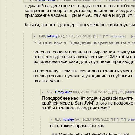
с джавой на десктопе есть одна нехорошая проблема
конкретный плеер был устроен, но сплошь и рядом б
приложение часами. Причём GC там еще и шуршит что
Кстати, насчет "декодеры похуже качеством звук вы
4.48
,
tulskiy
(
ok
), 19:08, 12/07/2012 [
^
] [
^^
] [
^^^
] [
ответить
]
[
к
> Кстати, насчет "декодеры похуже качеством з
здесь не совсем правильно выразился. звук у ме
этого декодера вытащить чистый PCM чтобы сра
использовались хаки для улучшения производит
а про джаву - память назад она отдавать умеет
очень редких случаях. а уходяшие в глубокий с
памяти висят.
5.59
,
Crazy Alex
(
ok
), 23:30, 12/07/2012 [
^
] [
^^
] [
^^^
] [
ответ
Поподробнее насчёт отдачи джавой памяти 
крайней мере в Sun JVM) этого не позволяе
чтобы отдавала назад системе?
6.86
,
tulskiy
(
ok
), 10:38, 14/07/2012 [
^
] [
^^
] [
^^^
] [
отве
есть такие параметры как
-XX:MaxHeapFreeRatio=20 (default: 70)