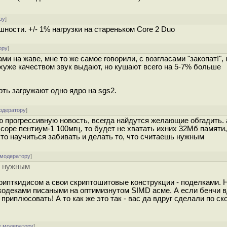
ру
]
шности. +/- 1% нагрузки на стареньком Core 2 Duo
ору
]
ми на жаве, мне то же самое говорили, с возгласами "закопат!", 
охуже качеством звук выдают, но кушают всего на 5-7% больше
ть загружают одно ядро на sgs2.
одератору
]
ю прогрессивную новость, всегда найдутся желающие обгадить.
ссоре пентиум-1 100мгц, то будет не хватать ихних 32Мб памяти,
сто научиться забивать и делать то, что считаешь нужным
 модератору
]
ь нужным
скрипткидисом а свои скриптошитовые конструкции - поделками. 
с кодеками писаными на оптимизнутом SIMD асме. А если бенчи в
 приплюсовать! А то как же это так - вас да вдруг сделали по ск
к модератору
]