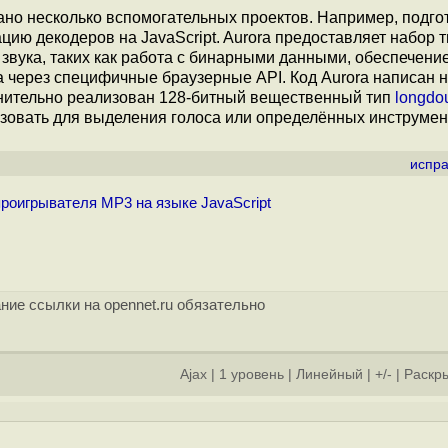
тано несколько вспомогательных проектов. Например, подго
ию декодеров на JavaScript. Aurora предоставляет набор 
вука, таких как работа с бинарными данными, обеспечени
 через специфичные браузерные API. Код Aurora написан 
полнительно реализован 128-битный вещественный тип
longdou
ьзовать для выделения голоса или определённых инструмен
испра
роигрывателя MP3 на языке JavaScript
ние ссылки на opennet.ru обязательно
Ajax
|
1 уровень
|
Линейный
|
+/-
|
Раскры
]