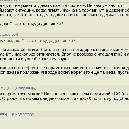
 - jvm не умеет отдавать память системе. Не заю уж как тот
ывают ситуации, когда память нужна на пару минут, а держит е
-то, так что ос это дело даже в свопе постоянно держать не м
дают" - а это откуда дровишки?
 модератору
]
вук выдают" - а это откуда дровишки?
ня заикался, может быть и не из-за декодеров. не знаю как мож
внить насколько отличается. Вполне возможно что для mp3 и 
ельности в ущерб качеству звука.
, только вот дефолтные параметры приводят к тому что происход
воп джава приложения вроде sqldeveloper это еще та беда. пуст
ить
]
[
↓
] [
к модератору
]
и параметров можно? Насколько я знаю, там сам дизайн GC (по
т. Ограничить объем съедаемойпамяти - да, -Xmx и тому подобно
тить
]
[
к модератору
]