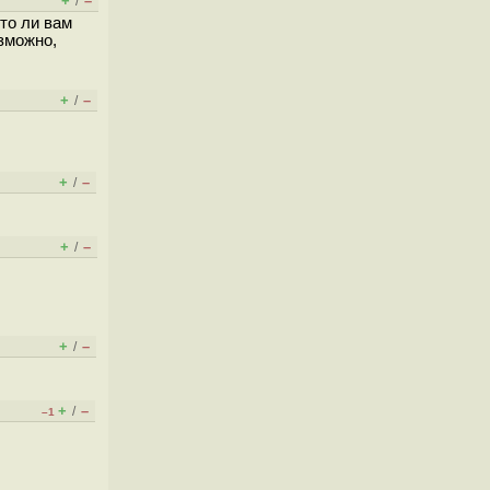
+
–
/
 то ли вам
озможно,
+
–
/
+
–
/
+
–
/
+
–
/
+
–
/
–1