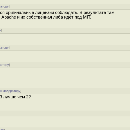
ратору
]
ся оригинальные лицензии соблюдать. В результате там
, Apache и их собственная либа идёт под MIT.
у
]
ратору
]
ратору
]
[
к модератору
]
 3 лучше чем 2?