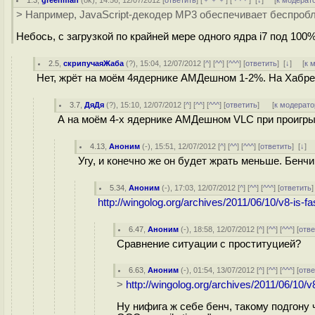
1.3
,
greenman
(
ok
), 14:56, 12/07/2012 [
ответить
] [
﹢﹢﹢
] [
· · ·
]
[
↓
] [
к модерат
> Например, JavaScript-декодер MP3 обеспечивает беспробл
Небось, с загрузкой по крайней мере одного ядра i7 под 100
2.5
,
скрипучаяЖаба
(
?
), 15:04, 12/07/2012 [
^
] [
^^
] [
^^^
] [
ответить
]
[
↓
] [
к 
Нет, жрёт на моём 4ядернике АМДешном 1-2%. На Хабре
3.7
,
ДяДя
(
?
), 15:10, 12/07/2012 [
^
] [
^^
] [
^^^
] [
ответить
]
[
к модерато
А на моём 4-х ядернике АМДешном VLC при проигрыва
4.13
,
Аноним
(
-
), 15:51, 12/07/2012 [
^
] [
^^
] [
^^^
] [
ответить
]
[
↓
] 
Угу, и конечно же он будет жрать меньше. Бенчи
5.34
,
Аноним
(
-
), 17:03, 12/07/2012 [
^
] [
^^
] [
^^^
] [
ответить
http://wingolog.org/archives/2011/06/10/v8-is-f
6.47
,
Аноним
(
-
), 18:58, 12/07/2012 [
^
] [
^^
] [
^^^
] [
отве
Сравнение ситуации с проституцией?
6.63
,
Аноним
(
-
), 01:54, 13/07/2012 [
^
] [
^^
] [
^^^
] [
отве
>
http://wingolog.org/archives/2011/06/10/v
Ну нифига ж себе бенч, такому подгону ч