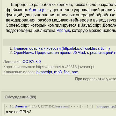
В процессе разработки кодеков, также было разрабо
фреймворк
Aurora.js
, существенно упрощающий реализац
функций для выполнения типичных операций обработки з
декодирования, разбор медиаконтейнеров и вывод звука
CoffeeScript, который компилируется в JavaScript. До
подготовлена библиотека
Pitch.js
, которую можно испол
Главная ссылка к новости (
http://labs.official.fm/articl...
)
OpenNews: Представлен проект JSMad, с реализацией п
Лицензия:
CC BY 3.0
Короткая ссылка: https://opennet.ru/34318-javascript
Ключевые слова:
javascript
,
mp3
,
flac
,
aac
При перепечатке указа
Обсуждение
(89)
1.1
,
Аноним
(
-
), 14:47, 12/07/2012 [
ответить
] [
﹢﹢﹢
] [
· · ·
]
[
↓
] [
к модератору
а чо не GPLv3