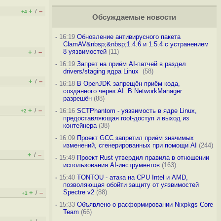
+
–
/
+4
Обсуждаемые новости
-
16:19
Обновление антивирусного пакета
ClamAV&nbsp;&nbsp;1.4.6 и 1.5.4 с устранением
8 уязвимостей
(11)
+
–
/
-
16:19
Запрет на приём AI-патчей в раздел
drivers/staging ядра Linux
(58)
+
–
/
-
16:18
В OpenJDK запрещён приём кода,
созданного через AI. В NetworkManager
разрешён
(88)
+
–
/
-
16:16
SCTPhantom - уязвимость в ядре Linux,
+2
предоставляющая root-доступ и выход из
контейнера
(38)
-
16:09
Проект GCC запретил приём значимых
изменений, сгенерированных при помощи AI
(244)
+
–
/
-
15:49
Проект Rust утвердил правила в отношении
использования AI-инструментов
(163)
-
15:40
TONTOU - атака на CPU Intel и AMD,
позволяющая обойти защиту от уязвимостей
Spectre v2
(88)
+
–
/
+1
-
15:33
Объявлено о расформировании Nixpkgs Core
Team
(66)