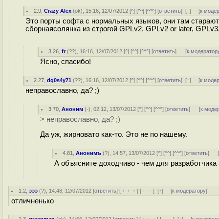
2.9
,
Crazy Alex
(
ok
), 15:16, 12/07/2012 [
^
] [
^^
] [
^^^
] [
ответить
]
[
↓
] [
к моде
Это порты софта с нормальных языков, они там старают
сборнаясолянка из строгой GPLv2, GPLv2 or later, GPLv3
3.26
,
fr
(
??
), 16:16, 12/07/2012 [
^
] [
^^
] [
^^^
] [
ответить
]
[
к модератор
Ясно, спасибо!
2.27
,
dq0s4y71
(
??
), 16:16, 12/07/2012 [
^
] [
^^
] [
^^^
] [
ответить
]
[
↑
] [
к моде
неправославно, да? ;)
3.70
,
Аноним
(
-
), 02:12, 13/07/2012 [
^
] [
^^
] [
^^^
] [
ответить
]
[
к моде
> неправославно, да? ;)
Да уж, жирновато как-то. Это не по нашему.
4.81
,
Анонимъ
(
?
), 14:57, 13/07/2012 [
^
] [
^^
] [
^^^
] [
ответить
]
А объясните доходчиво - чем для разработчика
1.2
,
эээ
(
?
), 14:48, 12/07/2012 [
ответить
] [
﹢﹢﹢
] [
· · ·
]
[
↑
] [
к модератору
]
отличненько