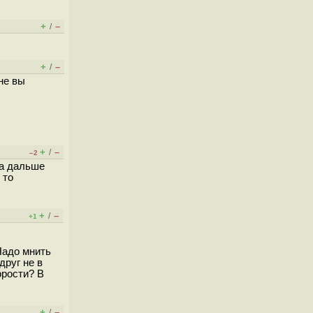
+
–
/
+
–
/
не вы
+
–
/
–2
 а дальше
 то
+
–
/
+1
Надо мнить
друг не в
орости? В
+
–
/