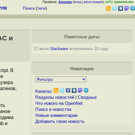
Профиль:
Аноним
(
вход
|
регистрация
)
неRU
opennet.me
РУМ
Поиск
(
теги
)
AC и
Памятные даты
17 июля
Slackware
исполнилось 33 года
Навигация
ipt. В
le
аузера
агинов,
Каналы:
Разделы новостей
|
Сводные
Что нового на OpenNet
ить
Поиск в новостях
емное
Новые комментарии
ходима
Добавить свою новость
ub и