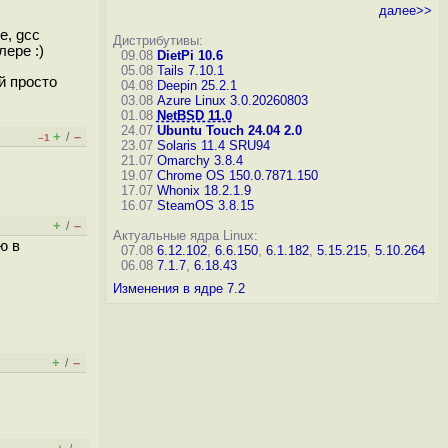
далее>>
е, gcc
Дистрибутивы:
ере :)
09.08
DietPi 10.6
05.08
Tails 7.10.1
й просто
04.08
Deepin 25.2.1
03.08
Azure Linux 3.0.20260803
01.08
NetBSD 11.0
24.07
Ubuntu Touch 24.04 2.0
+
–
/
–1
23.07
Solaris 11.4 SRU94
21.07
Omarchy 3.8.4
19.07
Chrome OS 150.0.7871.150
17.07
Whonix 18.2.1.9
16.07
SteamOS 3.8.15
+
–
/
Актуальные ядра Linux:
ю в
07.08
6.12.102
,
6.6.150
,
6.1.182
,
5.15.215
,
5.10.264
06.08
7.1.7
,
6.18.43
Изменения в ядре 7.2
+
–
/