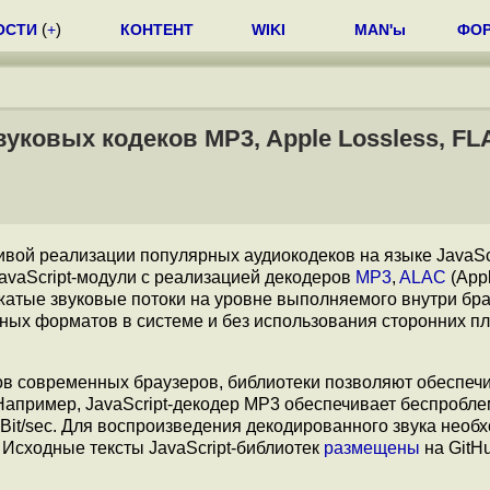
ОСТИ
(
+
)
КОНТЕНТ
WIKI
MAN'ы
ФО
вуковых кодеков MP3, Apple Lossless, FL
вой реализации популярных аудиокодеков на языке JavaScr
vaScript-модули с реализацией декодеров
MP3
,
ALAC
(App
сжатые звуковые потоки на уровне выполняемого внутри бр
ных форматов в системе и без использования сторонних пл
ков современных браузеров, библиотеки позволяют обеспеч
Например, JavaScript-декодер MP3 обеспечивает беспробл
Bit/sec. Для воспроизведения декодированного звука необ
. Исходные тексты JavaScript-библиотек
размещены
на GitH