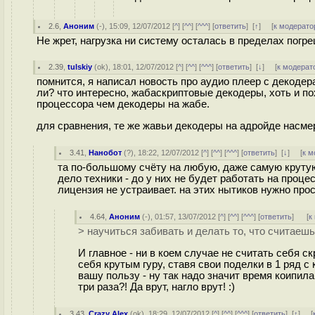
2.6
,
Аноним
(
-
), 15:09, 12/07/2012 [
^
] [
^^
] [
^^^
] [
ответить
]
[
↑
] [
к модерато
Не жрет, нагрузка ни систему осталась в пределах погре
2.39
,
tulskiy
(
ok
), 18:01, 12/07/2012 [
^
] [
^^
] [
^^^
] [
ответить
]
[
↓
] [
к модерат
помнится, я написал новость про аудио плеер с декодера
ли? что интересно, жабаскриптовые декодеры, хоть и п
процессора чем декодеры на жабе.
для сравнения, те же жавьи декодеры на адройде насмер
3.41
,
Нанобот
(
?
), 18:22, 12/07/2012 [
^
] [
^^
] [
^^^
] [
ответить
]
[
↓
] [
к м
та по-большому счёту на любую, даже самую круту
дело техники - до у них не будет работать на проце
лицензия не устраивает. на этих нытиков нужно про
4.64
,
Аноним
(
-
), 01:57, 13/07/2012 [
^
] [
^^
] [
^^^
] [
ответить
]
[
к
> научиться забивать и делать то, что считаеш
И главное - ни в коем случае не считать себя 
себя крутым гуру, ставя свои поделки в 1 ряд 
вашу пользу - ну так надо значит время коипила
три раза?! Да врут, нагло врут! :)
3.43
,
Crazy Alex
(
ok
), 18:29, 12/07/2012 [
^
] [
^^
] [
^^^
] [
ответить
]
[
↑
] [