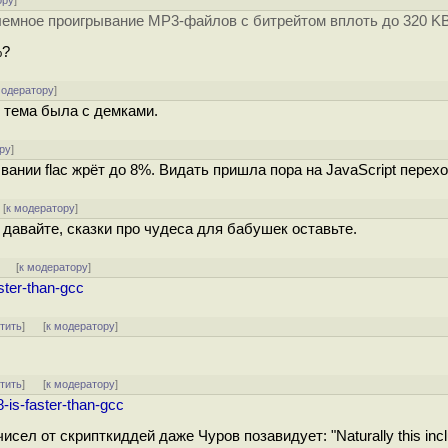
ору
]
емное проигрывание MP3-файлов с битрейтом вплоть до 320 KBi
%?
модератору
]
 тема была с демками.
ру
]
нии flac жрёт до 8%. Видать пришла пора на JavaScript переход
[
к модератору
]
 давайте, сказки про чудеса для бабушек оставьте.
]
[
к модератору
]
aster-than-gcc
тить
]
[
к модератору
]
тить
]
[
к модератору
]
8-is-faster-than-gcc
исел от скрипткиддей даже Чуров позавидует: "Naturally this incl