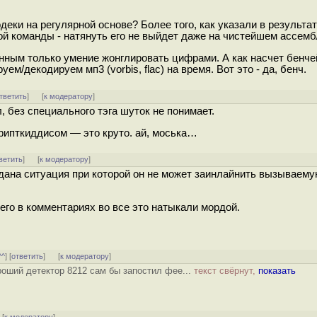
деки на регулярной основе? Более того, как указали в результат
й команды - натянуть его не выйдет даже на чистейшем ассембл
нным только умение жонглировать цифрами. А как насчет бенче
ем/декодируем мп3 (vorbis, flac) на время. Вот это - да, бенч.
тветить
]
[
к модератору
]
 без специального тэга шуток не понимает.
скрипткиддисом — это круто. ай, моська…
ветить
]
[
к модератору
]
здана ситуация при которой он не может заинлайнить вызываему
его в комментариях во все это натыкали мордой.
^^
] [
ответить
]
[
к модератору
]
ороший детектор 8212 сам бы запостил фее...
текст свёрнут,
показать