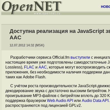
НОВ
Доступна реализация на JavaScript з
AAC
12.07.2012 14:32 (MSK)
Разработчики сервиса Official.fm
выступили
с инициати
настоящее время уже подготовлены самодостаточные Ja
Lossless),
FLAC
и
AAC
, которые могут воспроизводить 
приложения, без необходимости наличия поддержки дан
таких как Adobe Flash.
С учётом роста производительности JavaScript-движ
декодирование звука с достаточно высоким битрейтом. 
проигрывание MP3-файлов с битрейтом вплоть до 320 K
поддержка браузером
Web Audio API
или
Audio Data API
распространяются под лицензией GPLv2.