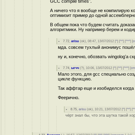
GCC compile times".
А ничего что я вообще не компилирую ко
оптимизит пример до одной ассемблерно
В общем пока что будем считать доказа
алгоритмики. Ну например берем и кодиру
7.72
,
arisu
(
ok
), 08:47, 13/07/2012 [
^
] [
^^
] [
^^^
] [
о
мда. совсем тухлый анонимус пошёл,
ну и, конечно, обозвать wingolog'а 
7.74
,
ыгчч
(
?
), 10:06, 13/07/2012 [
^
] [
^^
] [
^^^
] [
от
Мало этого, для gcc специально со
цикле функцию.
Так аффтар еще и изобиделся когда 
Феерично.
8.75
,
arisu
(
ok
), 10:21, 13/07/2012 [
^
] [
^^
] [
^
чёрт знал бы, что эта шутка такой х