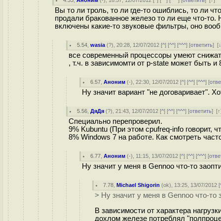
4.33
,
Аноним
(
-
), 16:57, 12/07/2012 [
^
] [
^^
] [
^^^
] [
ответить
]
[
↑
] 
Вы то ли троль, то ли где-то ошиблись, то ли чт
продали бракованное железо то ли еще что-то. 
включены какие-то звуковые фильтры, оно вооб
5.54
,
wasia
(
?
), 20:28, 12/07/2012 [
^
] [
^^
] [
^^^
] [
ответить
]
[
все современный процессоры умеют снижать
, т.ч. в зависимомти от p-state может быть и
6.57
,
Аноним
(
-
), 22:30, 12/07/2012 [
^
] [
^^
] [
^^^
] [
отве
Ну значит вариант "не договаривает". Х
5.56
,
ДяДя
(
?
), 21:43, 12/07/2012 [
^
] [
^^
] [
^^^
] [
ответить
]
[
↑
Специально перепроверил.
9% Kubuntu (При этом cpufreq-info говорит, 
8% Windows 7 на работе. Как смотреть часто
6.77
,
Аноним
(
-
), 11:15, 13/07/2012 [
^
] [
^^
] [
^^^
] [
отве
Ну значит у меня в Gennoo что-то заоп
7.78
,
Michael Shigorin
(
ok
), 13:25, 13/07/2012 [
> Ну значит у меня в Gennoo что-то
В зависимости от характера нагрузки
дохлом железе потреблял "полпроцен