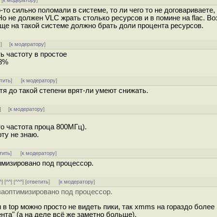
[
к модератору
]
о-то сильно поломали в системе, то ли чего то не договариваете,
Но не должен VLC жрать столько ресурсов и в помине на flac. В
ще на такой системе должно брать доли процента ресурсов.
↓
] [
к модератору
]
 частоту в простое
 8%
тить
]
[
к модератору
]
отя до такой степени врят-ли умеют снижать.
] [
к модератору
]
что частота проца 800МГц).
ту не знаю.
тить
]
[
к модератору
]
тимизировано под процессор.
^
] [
^^
] [
^^^
] [
ответить
]
[
к модератору
]
 заоптимизировано под процессор.
 в top можно просто не видеть пики, так xmms на гораздо более
та" (а на деле всё же заметно больше).