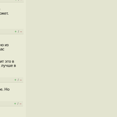
ё
ожет.
+
–
/
но из
aac
ит это в
ь лучше в
+
–
/
е. Но
+
–
/