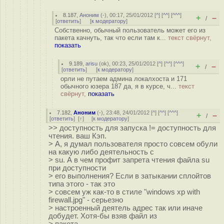
8.187
,
Аноним
(
-
), 00:17, 25/01/2012 [
^
] [
^^
] [
^^^
]
+
–
/
[
ответить
]
[
к модератору
]
Собственно, обычный пользователь может его из
пакета качнуть, так что если там к...
текст свёрнут,
показать
9.189
,
arisu
(
ok
), 00:23, 25/01/2012 [
^
] [
^^
] [
^^^
]
+
–
/
[
ответить
]
[
к модератору
]
орли не путаем админа локалхоста и 171
обычного юзера 187 да, я в курсе, ч...
текст
свёрнут,
показать
7.182
,
Аноним
(
-
), 23:48, 24/01/2012 [
^
] [
^^
] [
^^^
]
+
–
/
[
ответить
]
[
↑
] [
к модератору
]
>> доступность для запуска != доступность для
чтения. ваш Кэп.
> А, я думал пользователя просто совсем обули
на какую либо деятельность с
> su. А в чем профит запрета чтения файла su
при доступности
> его выполнения? Если в затыкании сплойтов
типа этого - так это
> совсем уж как-то в стиле "windows xp with
firewall.jpg" - серьезно
> настроенный деятель адрес так или иначе
добудет. Хотя-бы взяв файл из