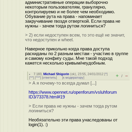
административные операции выборочно
некоторым пользователям, гранулярно,
контролируемо и не более чем необходимо.
Обувание рута на права - напоминает
закручивание гвоздя отверткой. Если права не
нужны - зачем тогда рутом логиниться?
> 2) если недоступен всем, то это ещё не значит,
что недоступен и wheel.
Наверное прикольно когда права доступа
раскиданы по 2 разным местам - участию в группе
и самому конфигу суды. Мне такой подход
кажется несколько кривым/неудобным.
7.183
,
Michael Shigorin
(
ok
), 23:55, 24/01/2012 [
^
]
+
–
/
[
^^
] [
^^^
] [
ответить
]
[
к модератору
]
> А я почему-то всегда думал [...]
https://www.opennet.ru/openforum/vsluhforum
ID3/73378.html#19
> Если права не нужны - зачем тогда рутом
логиниться?
Необязательно эти права унаследованы от
login(1). :)