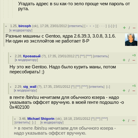
Угадать адрес в su как-то зело проще чем пароль от
рута.
1.25
,
bircoph
(
ok
), 17:28, 23/01/2012 [
ответить
] [
﹢﹢﹢
] [
· · ·
]
[
↓
] [
↑
]
+
–
/
[
к модератору
]
Разные машины с Gentoo, ядра 2.6.39.3, 3.0.8, 3.1.6.
Ни один из эксплойтов не работает 8-P
+9
2.28
,
Кровавый
(
?
), 17:35, 23/01/2012 [
^
] [
^^
] [
^^^
] [
ответить
]
+
–
[
к модератору
]
/
Ну это же Gentoo. Надо было курить маны, потом
пересобирать! ;)
+5
2.29
,
sig_wall
(
?
), 17:35, 23/01/2012 [
^
] [
^^
] [
^^^
] [
ответить
]
[
↓
]
+
–
[
к модератору
]
/
в генте /bin/su нечитаем для обычного юзера - надо
указывать оффсет вручную. в моей генте подошло -o
0x402100
3.46
,
Michael Shigorin
(
ok
), 18:18, 23/01/2012 [
^
] [
^^
] [
^^^
]
+
–
/
[
ответить
]
[
↓
] [
к модератору
]
> в генте /bin/su нечитаем для обычного юзера -
надо указывать оффсет вручную.