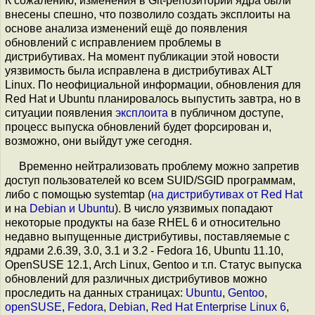
К сожалению, изменения в Git-репозитории ядра были
внесены спешно, что позволило создать эксплоиты на
основе анализа изменений ещё до появления
обновлений с исправлением проблемы в
дистрибутивах. На момент публикации этой новости
уязвимость была исправлена в дистрибутивах ALT
Linux. По неофициальной информации, обновления для
Red Hat и Ubuntu планировалось выпустить завтра, но в
ситуации появления
эксплоита
в публичном доступе,
процесс выпуска обновлений будет форсирован и,
возможно, они выйдут уже сегодня.
Временно нейтрализовать проблему можно запретив
доступ пользователей ко всем SUID/SGID программам,
либо с помощью systemtap (
на дистрибутивах от Red Hat
и на
Debian и Ubuntu
). В число уязвимых попадают
некоторые продукты на базе RHEL 6 и относительно
недавно выпущенные дистрибутивы, поставляемые с
ядрами 2.6.39, 3.0, 3.1 и 3.2 - Fedora 16, Ubuntu 11.10,
OpenSUSE 12.1, Arch Linux, Gentoo и т.п. Статус выпуска
обновлений для различных дистрибутивов можно
проследить на данных страницах:
Ubuntu
,
Gentoo
,
openSUSE
,
Fedora
,
Debian
,
Red Hat Enterprise Linux 6
,