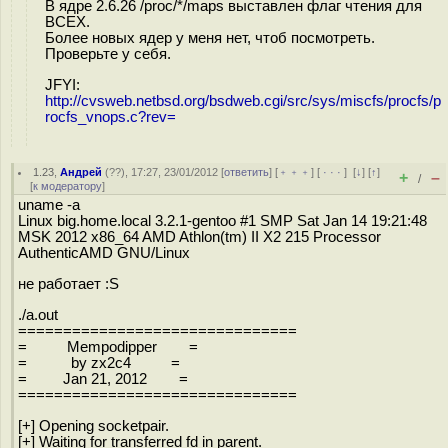
В ядре 2.6.26 /proc/*/maps выставлен флаг чтения для
ВСЕХ.
Более новых ядер у меня нет, чтоб посмотреть.
Проверьте у себя.
JFYI:
http://cvsweb.netbsd.org/bsdweb.cgi/src/sys/miscfs/procfs/p
rocfs_vnops.c?rev=
1.23
,
Андрей
(
??
), 17:27, 23/01/2012 [
ответить
] [
﹢﹢﹢
] [
· · ·
]
[
↓
] [
↑
]
+
–
/
[
к модератору
]
uname -a
Linux big.home.local 3.2.1-gentoo #1 SMP Sat Jan 14 19:21:48
MSK 2012 x86_64 AMD Athlon(tm) II X2 215 Processor
AuthenticAMD GNU/Linux
не работает :S
./a.out
===============================
= Mempodipper =
= by zx2c4 =
= Jan 21, 2012 =
===============================
[+] Opening socketpair.
[+] Waiting for transferred fd in parent.