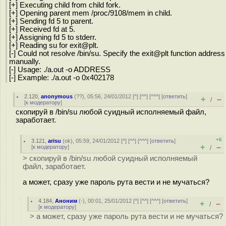
[+] Executing child from child fork.
[+] Opening parent mem /proc/9108/mem in child.
[+] Sending fd 5 to parent.
[+] Received fd at 5.
[+] Assigning fd 5 to stderr.
[+] Reading su for exit@plt.
[-] Could not resolve /bin/su. Specify the exit@plt function address
manually.
[-] Usage: ./a.out -o ADDRESS
[-] Example: ./a.out -o 0x402178
2.120
,
anonymous
(
??
), 05:56, 24/01/2012 [
^
] [
^^
] [
^^^
] [
ответить
]
+
–
/
[
к модератору
]
скопируй в /bin/su любой суидный исполняемый файл,
заработает.
+6
3.121
,
arisu
(
ok
), 05:59, 24/01/2012 [
^
] [
^^
] [
^^^
] [
ответить
]
+
–
[
к модератору
]
/
> скопируй в /bin/su любой суидный исполняемый
файл, заработает.
а может, сразу уже пароль рута вести и не мучаться?
4.184
,
Аноним
(
-
), 00:01, 25/01/2012 [
^
] [
^^
] [
^^^
] [
ответить
]
+
–
/
[
к модератору
]
> а может, сразу уже пароль рута вести и не мучаться?