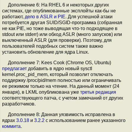
Дополнение 6: На RHEL 6 и некоторых других
системах, где опубликованные эксплойты как-бы не
работают,
дело в ASLR и PIE
. Для успешной атаки
потребуется другая SUID/SGID-программа (собранная
не как PIE, но тоже выводящая что-то подходящее в
stdout или stderr) или обход ASLR (много запусков) или
выключенный ASLR (для проверки). Поэтому, для
пользователей подобных систем также важно
установить обновление для ядра Linux.
Дополнение 7: Kees Cook (Chrome OS, Ubuntu)
предлагает
добавить в ядро новый sysctl
kernel.proc_pid_mem, который позволит отключать
поддержку /proc/pid/mem полностью или ограничивать
ее режимом только на чтение. На данный момент (24
января), в LKML опубликована уже
третья редакция
соответствующего патча, с учетом замечаний от других
разработчиков.
Дополнение 8: Данная уязвимость исправлена в
ядрах
3.0.18
и
3.2.2
c использованием ранее указанного
коммита
.