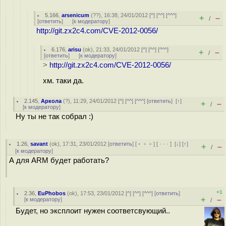
5.166
,
arsenicum
(
??
), 16:38, 24/01/2012 [
^
] [
^^
] [
^^^
]
+
–
/
[
ответить
]
[
к модератору
]
http://git.zx2c4.com/CVE-2012-0056/
6.176
,
arisu
(
ok
), 21:33, 24/01/2012 [
^
] [
^^
] [
^^^
]
+
–
/
[
ответить
]
[
к модератору
]
>
http://git.zx2c4.com/CVE-2012-0056/
хм. таки да.
2.145
,
Аркола
(
?
), 11:29, 24/01/2012 [
^
] [
^^
] [
^^^
] [
ответить
]
[
↑
]
+
–
/
[
к модератору
]
Ну ты не так собрал :)
1.26
,
savant
(
ok
), 17:31, 23/01/2012 [
ответить
] [
﹢﹢﹢
] [
· · ·
]
[
↓
] [
↑
]
+
–
/
[
к модератору
]
А для ARM будет работать?
+1
2.36
,
EuPhobos
(
ok
), 17:53, 23/01/2012 [
^
] [
^^
] [
^^^
] [
ответить
]
+
–
[
к модератору
]
/
Будет, но эксплоит нужен соответсвующий..