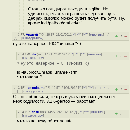
> пакета.
Сколько вон дырок находили в glibc. Не
удивлюсь, если завтра опять через дыру в
дебрях ld.so/ldd можно будет получить рута. Ну,
кроме ldd /path/to/crafted/elf.
3.77
,
Андрей
(
??
), 19:57, 23/01/2012 [
^
] [
^^
] [
^^^
] [
ответить
]
[
↓
]
+
–
/
[
↑
] [
к модератору
]
ну это, наверное, PIC "виноват"?:)
4.170
,
vle
(
ok
), 17:21, 24/01/2012 [
^
] [
^^
] [
^^^
] [
ответить
]
+
–
/
[
к модератору
]
> ну это, наверное, PIC "виноват"?:)
ls -la /proc/1/maps; uname -srm
что говорят?
3.151
,
arsenicum
(
??
), 12:57, 24/01/2012 [
^
] [
^^
] [
^^^
] [
ответить
]
+
–
/
[
↑
] [
к модератору
]
Сырцы обновили, теперь в указании смещения нет
необходимости. 3.1.6-gentoo — работает.
4.157
,
arisu
(
ok
), 14:22, 24/01/2012 [
^
] [
^^
] [
^^^
] [
ответить
]
+
–
/
[
к модератору
]
что-то не вижу обновлений.