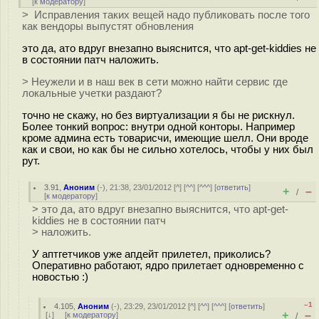
[
к модератору
]
> Исправления таких вещей надо публиковать после того
как вендоры выпустят обновления
это да, ато вдруг внезапно выяснится, что apt-get-kiddies не
в состоянии патч наложить.
> Неужели и в наш век в сети можно найти сервис где
локальные учетки раздают?
точно не скажу, но без виртуализации я бы не рискнул.
Более тонкий вопрос: внутри одной конторы. Например
кроме админа есть товарисчи, имеющие шелл. Они вроде
как и свои, но как бы не сильно хотелось, чтобы у них был
рут.
3.91
,
Аноним
(
-
), 21:38, 23/01/2012 [
^
] [
^^
] [
^^^
] [
ответить
]
+
–
/
[
к модератору
]
> это да, ато вдруг внезапно выяснится, что apt-get-
kiddies не в состоянии патч
> наложить.
У аптгетчиков уже апдейт прилетел, приколись?
Оперативно работают, ядро прилетает одновременно с
новостью :)
–1
4.105
,
Аноним
(
-
), 23:29, 23/01/2012 [
^
] [
^^
] [
^^^
] [
ответить
]
+
–
[
↓
] [
к модератору
]
/