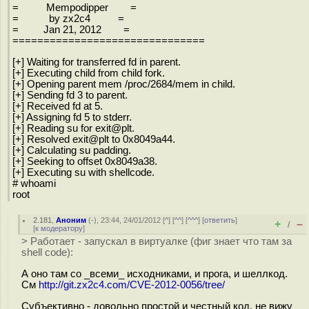
= Mempodipper =
= by zx2c4 =
= Jan 21, 2012 =
===============================
[+] Waiting for transferred fd in parent.
[+] Executing child from child fork.
[+] Opening parent mem /proc/2684/mem in child.
[+] Sending fd 3 to parent.
[+] Received fd at 5.
[+] Assigning fd 5 to stderr.
[+] Reading su for exit@plt.
[+] Resolved exit@plt to 0x8049a44.
[+] Calculating su padding.
[+] Seeking to offset 0x8049a38.
[+] Executing su with shellcode.
# whoami
root
2.181
,
Аноним
(
-
), 23:44, 24/01/2012 [
^
] [
^^
] [
^^^
] [
ответить
]
+
–
/
[
к модератору
]
> Работает - запускал в виртуалке (фиг знает что там за
shell code):
А оно там со _всеми_ исходниками, и прога, и шеллкод.
См
http://git.zx2c4.com/CVE-2012-0056/tree/
Субъективно - довольно простой и честный код, не вижу