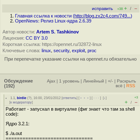
+
–
исправить
/
+38
Главная ссылка к новости (
http://blog.zx2c4.com/749...
)
OpenNews: Релиз Linux-ядра 2.6.39
Автор новости:
Artem S. Tashkinov
Лицензия:
CC BY 3.0
Короткая ссылка: https://opennet.ru/32872-linux
Ключевые слова:
linux
,
security
,
exploit
,
proc
При перепечатке указание ссылки на opennet.ru обязательно
Обсуждение
Ajax
|
1 уровень
|
Линейный
|
+/-
|
Раскрыть
(192)
всё
|
RSS
+3
1.1
,
birdie
(
?
), 16:00, 23/01/2012 [
ответить
] [
﹢﹢﹢
] [
· · ·
]
[
↓
]
+
–
[
к модератору
]
/
Работает - запускал в виртуалке (фиг знает что там за shell
code):
Ядро 3.2.1:
$ ./a.out
===============================