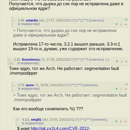
Получается, что дырка до сих пор не исправлена даже в
официальном ядре?
+2
3.39
,
solardiz
(
ok
), 17:57, 23/01/2012 [
^
] [
^^
] [
^^^
] [
ответить
]
+
–
[
к модератору
]
/
> Получается, что дырка до сих пор не исправлена
даже в официальном ядре?
Исправлена 17-го числа. 3.2.1 вышел раньше. 3.3-rc1
вышел 19-го и, думаю, уже содержит это исправление.
2.32
,
Anonimous
(
?
), 17:39, 23/01/2012 [
^
] [
^^
] [
^^^
] [
ответить
]
[
↓
]
+
–
/
[
↑
] [
к модератору
]
Тоже ядро, тот же Arch. Не работает: segmentation fault
./mempodipper
–1
3.79
,
анон
(
?
), 19:59, 23/01/2012 [
^
] [
^^
] [
^^^
] [
ответить
]
+
–
[
к модератору
]
/
> Тоже ядро, тот же Arch. Не работает: segmentation fault
./mempodipper
Как его вообще скомпилить %) ???
4.111
,
emg81
(
ok
), 23:55, 23/01/2012 [
^
] [
^^
] [
^^^
] [
ответить
]
+
–
/
[
к модератору
]
$ wget
http://git.zx2c4.com/CVE-2012-