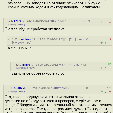
откровенных заподлян в отличие от кислотных сук с
крайне мутным кодом и хзчтоделающим шеллкодом.
1.3
,
ВКПб
(
?
), 16:48, 23/01/2012 [
ответить
] [
﹢﹢﹢
] [
· · ·
]
[
↓
] [
↑
]
+
–
/
[
к модератору
]
C grsecurity не сработал эксплойт.
–1
2.20
,
deadless
(
ok
), 17:22, 23/01/2012 [
^
] [
^^
] [
^^^
] [
ответить
]
+
–
[
к модератору
]
/
а с SELinux ?
+2
3.41
,
ВКПб
(
?
), 18:00, 23/01/2012 [
^
] [
^^
] [
^^^
] [
ответить
]
+
–
[
к модератору
]
/
Зависит от обрезанности /proc.
+25
1.4
,
Аноним
(
-
), 16:48, 23/01/2012 [
ответить
] [
﹢﹢﹢
] [
· · ·
]
[
↑
]
+
–
[
к модератору
]
/
Ого, какая продинутая и нетривиальная атака. Целый
детектив по обходу затычек и проверок, с epic win-ом в
конце. Обнаруживший это - реальный молоток, с мышлением
истинного хакера. Там где программист думает "как сделать