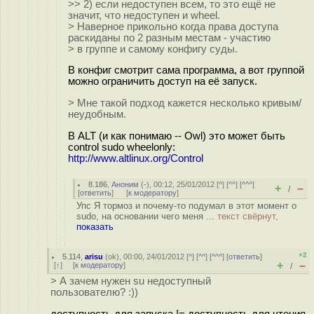
>> 2) если недоступен всем, то это ещё не
значит, что недоступен и wheel.
> Наверное прикольно когда права доступа
раскиданы по 2 разным местам - участию
> в группе и самому конфигу суды.
В конфиг смотрит сама программа, а вот группой
можно ограничить доступ на её запуск.
> Мне такой подход кажется несколько кривым/
неудобным.
В ALT (и как понимаю -- Owl) это может быть
control sudo wheelonly:
http://www.altlinux.org/Control
8.186
,
Аноним
(
-
), 00:12, 25/01/2012 [
^
] [
^^
] [
^^^
]
+
–
/
[
ответить
]
[
к модератору
]
Упс Я тормоз и почему-то подумал в этот момент о
sudo, на основании чего меня ...
текст свёрнут,
показать
+2
5.114
,
arisu
(
ok
), 00:00, 24/01/2012 [
^
] [
^^
] [
^^^
] [
ответить
]
+
–
[
↑
] [
к модератору
]
/
> А зачем нужен su недоступный
пользователю? :))
доступность для запуска != доступность для чтения.