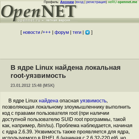
Профиль:
Аноним
(
вход
|
регистрация
)
неRU
opennet.me
[
новости
/
+++
|
форум
|
теги
|
]
В ядре Linux найдена локальная
root-уязвимость
23.01.2012 15:48 (MSK)
В ядре Linux
найдена
опасная
уязвимость
,
позволяющая локальному злоумышленнику выполнить
код с правами пользователя root (при наличии
доступной пользователю SUID root программы, такой
как, например, /bin/su). Проблема наблюдается, начиная
с ядра 2.6.39. Уязвимость также проявляется для ядра,
используемого в RHEL 6 (начиная с 2.6.32-220.el6, но