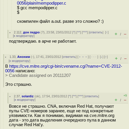
0056/plain/mempodipper.c
$ gcc mempodipper.c
$
скомпилен файл a.out. разве это сложно? :)
2.112
,
дон педро
(
?
), 23:58, 23/01/2012 [
^
] [
^^
] [
^^^
] [
ответить
]
[
↑
]
+
–
/
[
к модератору
]
подтверждаю. в арче не работает.
1.33
,
Аноним
(
-
), 17:41, 23/01/2012 [
ответить
] [
﹢﹢﹢
] [
· · ·
]
[
↓
] [
↑
]
+
–
/
[
к модератору
]
В
https://cve.mitre.org/cgi-bin/cvename.cgi?name=CVE-2012-
0056
написано:
> Candidate assigned on 20111207
Это страшно.
+5
2.37
,
solardiz
(
ok
), 17:54, 23/01/2012 [
^
] [
^^
] [
^^^
] [
ответить
]
+
–
[
к модератору
]
/
Вовсе не страшно. CNA, включая Red Hat, получают
пулы CVE-номеров заранее, еще не под конкретные
уязвимости. Как я понимаю, видимая на cve.mitre.org
дата - это дата выделения очередного пула в данном
случае Red Hat'у.