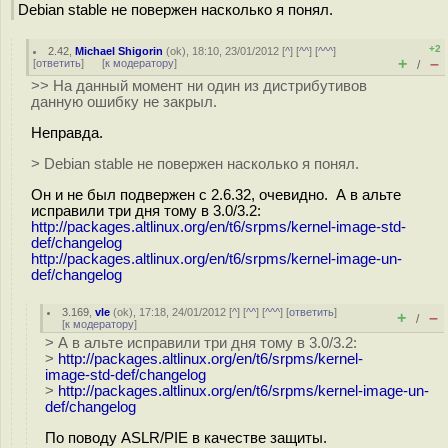
Debian stable не повержен насколько я понял.
+2
2.42
,
Michael Shigorin
(
ok
), 18:10, 23/01/2012 [
^
] [
^^
] [
^^^
]
+
–
[
ответить
]
[
к модератору
]
/
>> На данный момент ни один из дистрибутивов
данную ошибку не закрыл.
Неправда.
> Debian stable не повержен насколько я понял.
Он и не был подвержен с 2.6.32, очевидно. А в альте
исправили три дня тому в 3.0/3.2:
http://packages.altlinux.org/en/t6/srpms/kernel-image-std-
def/changelog
http://packages.altlinux.org/en/t6/srpms/kernel-image-un-
def/changelog
3.169
,
vle
(
ok
), 17:18, 24/01/2012 [
^
] [
^^
] [
^^^
] [
ответить
]
+
–
/
[
к модератору
]
> А в альте исправили три дня тому в 3.0/3.2:
>
http://packages.altlinux.org/en/t6/srpms/kernel-
image-std-def/changelog
>
http://packages.altlinux.org/en/t6/srpms/kernel-image-un-
def/changelog
По поводу ASLR/PIE в качестве защиты.