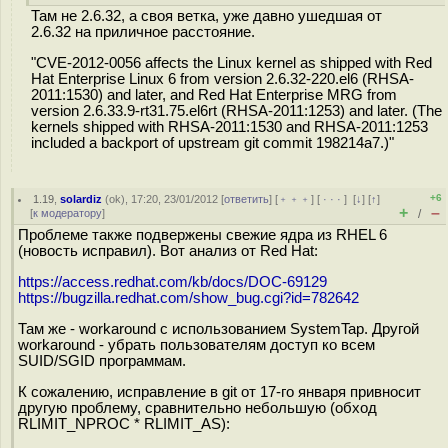
Там не 2.6.32, а своя ветка, уже давно ушедшая от
2.6.32 на приличное расстояние.
"CVE-2012-0056 affects the Linux kernel as shipped with Red
Hat Enterprise Linux 6 from version 2.6.32-220.el6 (RHSA-
2011:1530) and later, and Red Hat Enterprise MRG from
version 2.6.33.9-rt31.75.el6rt (RHSA-2011:1253) and later. (The
kernels shipped with RHSA-2011:1530 and RHSA-2011:1253
included a backport of upstream git commit 198214a7.)"
+6
1.19
,
solardiz
(
ok
), 17:20, 23/01/2012 [
ответить
] [
﹢﹢﹢
] [
· · ·
]
[
↓
] [
↑
]
+
–
[
к модератору
]
/
Проблеме также подвержены свежие ядра из RHEL 6
(новость исправил). Вот анализ от Red Hat:
https://access.redhat.com/kb/docs/DOC-69129
https://bugzilla.redhat.com/show_bug.cgi?id=782642
Там же - workaround с использованием SystemTap. Другой
workaround - убрать пользователям доступ ко всем
SUID/SGID программам.
К сожалению, исправление в git от 17-го января привносит
другую проблему, сравнительно небольшую (обход
RLIMIT_NPROC * RLIMIT_AS):