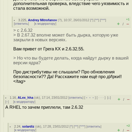
дополнительная проверка, вледствие чего уязвимость и
стала возможной.
+1
3.225
,
Andrey Mitrofanov
(
?
), 10:37, 26/01/2012 [
^
] [
^^
] [
^^^
]
+
–
[
ответить
]
[
к модератору
]
/
> с 2.6.32
> В 2.67.32 вполне может быть дырка, которую уже
закрыли в новых версиях.
Вам привет от Грега КХ и 2.6.32.55.
> Но что вы будете делать, когда найдут дырку в вашей
версии ядра?
Про дистрибутивы не слышали? Про обновления
безопасности?? Да! Расскажите нам ещё про дИрки!!
</tag>
1.16
,
ALex_hha
(
ok
), 17:14, 23/01/2012 [
ответить
] [
﹢﹢﹢
] [
· · ·
]
[
↓
]
+
–
/
[
↑
] [
к модератору
]
А RHEL то зачем приплели, там 2.6.32
+2
2.24
,
solardiz
(
ok
), 17:28, 23/01/2012 [
^
] [
^^
] [
^^^
] [
ответить
]
+
–
[
к модератору
]
/