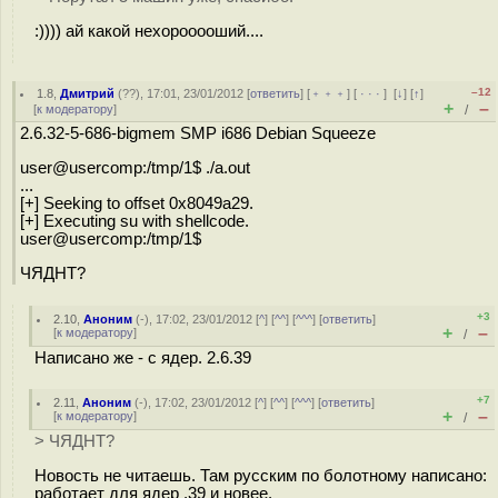
:)))) ай какой нехорооооший....
–12
1.8
,
Дмитрий
(
??
), 17:01, 23/01/2012 [
ответить
] [
﹢﹢﹢
] [
· · ·
]
[
↓
] [
↑
]
+
–
[
к модератору
]
/
2.6.32-5-686-bigmem SMP i686 Debian Squeeze
user@usercomp:/tmp/1$ ./a.out
...
[+] Seeking to offset 0x8049a29.
[+] Executing su with shellcode.
user@usercomp:/tmp/1$
ЧЯДНТ?
+3
2.10
,
Аноним
(
-
), 17:02, 23/01/2012 [
^
] [
^^
] [
^^^
] [
ответить
]
+
–
[
к модератору
]
/
Написано же - с ядер. 2.6.39
+7
2.11
,
Аноним
(
-
), 17:02, 23/01/2012 [
^
] [
^^
] [
^^^
] [
ответить
]
+
–
[
к модератору
]
/
> ЧЯДНТ?
Новость не читаешь. Там русским по болотному написано:
работает для ядер .39 и новее.