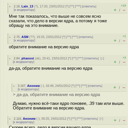
+19
2.18
,
Lain_13
(
?
), 17:20, 23/01/2012 [
^
] [
^^
] [
^^^
] [
ответить
]
+
–
[
к модератору
]
/
Мне так показалось, что выше не совсем ясно
сказали, что дело в версии ядра, а потому я тоже
обращу на это внимание.
+1
2.75
,
ASM
(
??
), 19:33, 23/01/2012 [
^
] [
^^
] [
^^^
] [
ответить
]
+
–
[
к модератору
]
/
обратите внимание на версию ядра
+3
2.84
,
phaoost
(
ok
), 20:41, 23/01/2012 [
^
] [
^^
] [
^^^
] [
ответить
]
[
↓
]
+
–
[
к модератору
]
/
да-да, обратите внимание на версию ядра
3.167
,
Аноним
(
-
), 16:49, 24/01/2012 [
^
] [
^^
] [
^^^
] [
ответить
]
+
–
/
[
к модератору
]
> да-да, обратите внимание на версию ядра
Думаю, нужно всё-таки ядро поновее, .39 там или выше.
Обратите внимание на версию ядра.
2.116
,
Аноним
(
-
), 00:25, 24/01/2012 [
^
] [
^^
] [
^^^
] [
ответить
]
[
↑
]
+
–
/
[
к модератору
]
Скорее всего, дело в версии вашего ядра.