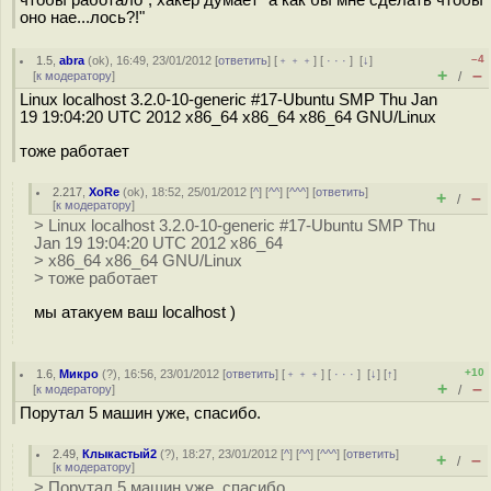
чтобы работало", хакер думает "а как бы мне сделать чтобы
оно нае...лось?!"
–4
1.5
,
abra
(
ok
), 16:49, 23/01/2012 [
ответить
] [
﹢﹢﹢
] [
· · ·
]
[
↓
]
+
–
[
к модератору
]
/
Linux localhost 3.2.0-10-generic #17-Ubuntu SMP Thu Jan
19 19:04:20 UTC 2012 x86_64 x86_64 x86_64 GNU/Linux
тоже работает
2.217
,
XoRe
(
ok
), 18:52, 25/01/2012 [
^
] [
^^
] [
^^^
] [
ответить
]
+
–
/
[
к модератору
]
> Linux localhost 3.2.0-10-generic #17-Ubuntu SMP Thu
Jan 19 19:04:20 UTC 2012 x86_64
> x86_64 x86_64 GNU/Linux
> тоже работает
мы атакуем ваш localhost )
+10
1.6
,
Микро
(
?
), 16:56, 23/01/2012 [
ответить
] [
﹢﹢﹢
] [
· · ·
]
[
↓
] [
↑
]
+
–
[
к модератору
]
/
Порутал 5 машин уже, спасибо.
2.49
,
Клыкастый2
(
?
), 18:27, 23/01/2012 [
^
] [
^^
] [
^^^
] [
ответить
]
+
–
/
[
к модератору
]
> Порутал 5 машин уже, спасибо.