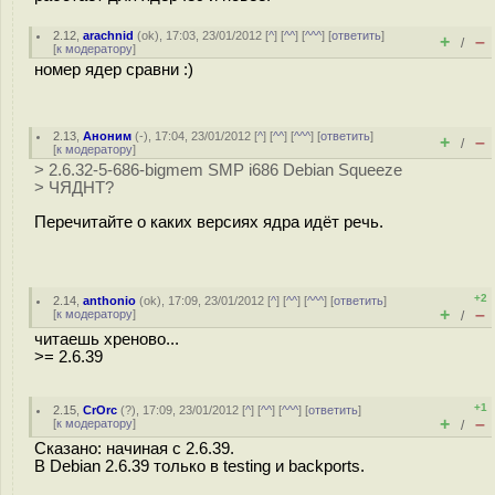
2.12
,
arachnid
(
ok
), 17:03, 23/01/2012 [
^
] [
^^
] [
^^^
] [
ответить
]
+
–
/
[
к модератору
]
номер ядер сравни :)
2.13
,
Аноним
(
-
), 17:04, 23/01/2012 [
^
] [
^^
] [
^^^
] [
ответить
]
+
–
/
[
к модератору
]
> 2.6.32-5-686-bigmem SMP i686 Debian Squeeze
> ЧЯДНТ?
Перечитайте о каких версиях ядра идёт речь.
+2
2.14
,
anthonio
(
ok
), 17:09, 23/01/2012 [
^
] [
^^
] [
^^^
] [
ответить
]
+
–
[
к модератору
]
/
читаешь хреново...
>= 2.6.39
+1
2.15
,
CrOrc
(
?
), 17:09, 23/01/2012 [
^
] [
^^
] [
^^^
] [
ответить
]
+
–
[
к модератору
]
/
Сказано: начиная с 2.6.39.
В Debian 2.6.39 только в testing и backports.