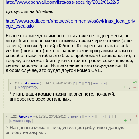
http://www.openwall.com/lists/oss-security/2012/01/22/5
Дискуссия на /r/netsec:
http://www.reddit.com/r/netsec/comments/os8wl/linux_local_privil
ege_escalatio
Более старые ядра именно этой атаке не подвержены, но
могут быть подвержены схожим атакам через чтение (а не
запись) того же /proc/<pid>/mem. Конкретных атак (attack
vectors) пока нет (пока не нашли такой программы и такого
способа атаки, чтобы это было проблемой безопасности); в
теории, это может быть утечка криптографических ключей,
хешей паролей и т.п. Исправление этого обсуждается. В
любом случае, это будет другой номер CVE.
+2
2.156
,
Аноним
(
-
), 14:13, 24/01/2012 [
^
] [
^^
] [
^^^
] [
ответить
]
+
–
[
к модератору
]
/
Читать ваши комментарии на опеннете, пожалуй,
интереснее всех остальных.
–1
1.22
,
Аноним
(
-
), 17:25, 23/01/2012 [
ответить
] [
﹢﹢﹢
] [
· · ·
]
[
↓
] [
↑
]
+
–
[
к модератору
]
/
> На данный момент ни один из дистрибутивов данную
ошибку не закрыл.