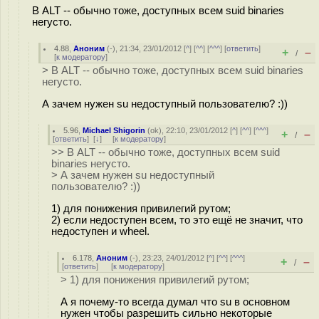
В ALT -- обычно тоже, доступных всем suid binaries
негусто.
4.88
,
Аноним
(
-
), 21:34, 23/01/2012 [
^
] [
^^
] [
^^^
] [
ответить
]
+
–
/
[
к модератору
]
> В ALT -- обычно тоже, доступных всем suid binaries
негусто.
А зачем нужен su недоступный пользователю? :))
5.96
,
Michael Shigorin
(
ok
), 22:10, 23/01/2012 [
^
] [
^^
] [
^^^
]
+
–
/
[
ответить
]
[
↓
] [
к модератору
]
>> В ALT -- обычно тоже, доступных всем suid
binaries негусто.
> А зачем нужен su недоступный
пользователю? :))
1) для понижения привилегий рутом;
2) если недоступен всем, то это ещё не значит, что
недоступен и wheel.
6.178
,
Аноним
(
-
), 23:23, 24/01/2012 [
^
] [
^^
] [
^^^
]
+
–
/
[
ответить
]
[
к модератору
]
> 1) для понижения привилегий рутом;
А я почему-то всегда думал что su в основном
нужен чтобы разрешить сильно некоторые