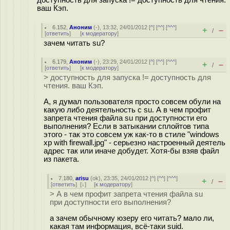
ваш Кэп.
6.152
,
Аноним
(
-
), 13:32, 24/01/2012 [
^
] [
^^
] [
^^^
]
+
–
/
[
ответить
]
[
к модератору
]
зачем читать su?
6.179
,
Аноним
(
-
), 23:29, 24/01/2012 [
^
] [
^^
] [
^^^
]
+
–
/
[
ответить
]
[
к модератору
]
> доступность для запуска != доступность для
чтения. ваш Кэп.
А, я думал пользователя просто совсем обули на
какую либо деятельность с su. А в чем профит
запрета чтения файла su при доступности его
выполнения? Если в затыкании сплойтов типа
этого - так это совсем уж как-то в стиле "windows
xp with firewall.jpg" - серьезно настроенный деятель
адрес так или иначе добудет. Хотя-бы взяв файл
из пакета.
7.180
,
arisu
(
ok
), 23:35, 24/01/2012 [
^
] [
^^
] [
^^^
]
+
–
/
[
ответить
]
[
↓
] [
к модератору
]
> А в чем профит запрета чтения файла su
при доступности его выполнения?
а зачем обычному юзеру его читать? мало ли,
какая там информация, всё-таки suid.