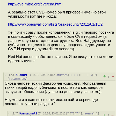
http://cve.mitre.org/cve/cna.html
А реально этот CVE-номер был присвоен именно этой
уязвимости вот где и когда:
http://www.openwall.com/lists/oss-security/2012/01/18/2
т.е. почти сразу после исправления в git и первого постинга
в oss-security - собственно, он и был CVE request'ом (в
данном случае от одного сотрудника Red Hat другому, но
публично - в целях transparency процесса и доступности
CVE id сразу и другим distro vendors).
Red Hat здесь сработал отлично. Я не вижу, что они могли
сделать лучше.
1.43
,
Аноним
(
-
), 18:12, 23/01/2012 [
ответить
] [
﹢﹢﹢
] [
· · ·
]
[
↓
] [
↑
]
+
–
/
[
к модератору
]
Снова человеческий фактор легкомыслия. Исправления
таких вещей надо публиковать после того как вендоры
выпустят обновления (лучше на день или два позже).
Неужели и в наш век в сети можно найти сервис где
локальные учетки раздают?
2.47
,
Клыкастый2
(
?
), 18:18, 23/01/2012 [
^
] [
^^
] [
^^^
] [
ответить
]
[
↓
]
+
–
/