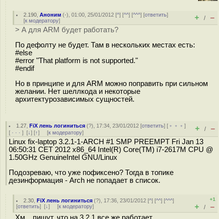
2.190
,
Аноним
(
-
), 01:00, 25/01/2012 [
^
] [
^^
] [
^^^
] [
ответить
]
+
–
/
[
к модератору
]
> А для ARM будет работать?
По дефолту не будет. Там в нескольких местах есть:
#else
#error "That platform is not supported."
#endif
Но в принципе и для ARM можно поправить при сильном
желании. Нет шеллкода и некоторые
архитектурозависимых сущностей.
1.27
,
FiX лень логиниться
(
?
), 17:34, 23/01/2012 [
ответить
] [
﹢﹢﹢
]
+
–
/
[
· · ·
]
[
↓
] [
↑
] [
к модератору
]
Linux fix-laptop 3.2.1-1-ARCH #1 SMP PREEMPT Fri Jan 13
06:50:31 CET 2012 x86_64 Intel(R) Core(TM) i7-2617M CPU @
1.50GHz GenuineIntel GNU/Linux
Подозреваю, что уже пофиксено? Тогда в топике
дезинформация - Arch не попадает в список.
+1
2.30
,
FiX лень логиниться
(
?
), 17:36, 23/01/2012 [
^
] [
^^
] [
^^^
]
+
–
[
ответить
]
[
↓
] [
к модератору
]
/
Хм... пишут, что на 3.2.1 все же работает.