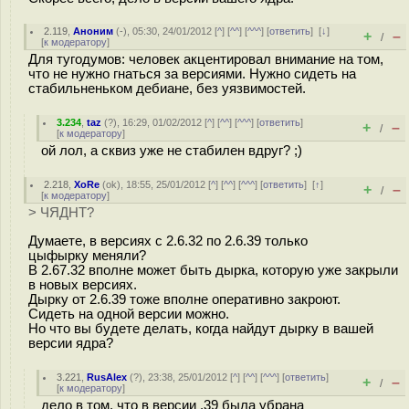
2.119
,
Аноним
(
-
), 05:30, 24/01/2012 [
^
] [
^^
] [
^^^
] [
ответить
]
[
↓
]
+
–
/
[
к модератору
]
Для тугодумов: человек акцентировал внимание на том,
что не нужно гнаться за версиями. Нужно сидеть на
стабильненьком дебиане, без уязвимостей.
3.234
,
taz
(
?
), 16:29, 01/02/2012 [
^
] [
^^
] [
^^^
] [
ответить
]
+
–
/
[
к модератору
]
ой лол, а сквиз уже не стабилен вдруг? ;)
2.218
,
XoRe
(
ok
), 18:55, 25/01/2012 [
^
] [
^^
] [
^^^
] [
ответить
]
[
↑
]
+
–
/
[
к модератору
]
> ЧЯДНТ?
Думаете, в версиях с 2.6.32 по 2.6.39 только
цыфырку меняли?
В 2.67.32 вполне может быть дырка, которую уже закрыли
в новых версиях.
Дырку от 2.6.39 тоже вполне оперативно закроют.
Сидеть на одной версии можно.
Но что вы будете делать, когда найдут дырку в вашей
версии ядра?
3.221
,
RusAlex
(
?
), 23:38, 25/01/2012 [
^
] [
^^
] [
^^^
] [
ответить
]
+
–
/
[
к модератору
]
дело в том, что в версии .39 была убрана