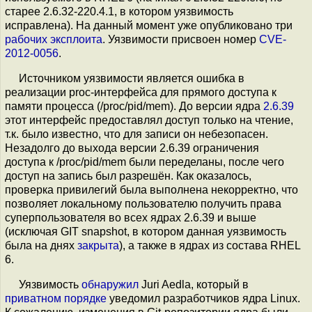
старее 2.6.32-220.4.1, в котором уязвимость
исправлена). На данный момент уже опубликовано три
рабочих эксплоита
. Уязвимости присвоен номер
CVE-
2012-0056
.
Источником уязвимости является ошибка в
реализации proc-интерфейса для прямого доступа к
памяти процесса (/proc/pid/mem). До версии ядра
2.6.39
этот интерфейс предоставлял доступ только на чтение,
т.к. было известно, что для записи он небезопасен.
Незадолго до выхода версии 2.6.39 ограничения
доступа к /proc/pid/mem были переделаны, после чего
доступ на запись был разрешён. Как оказалось,
проверка привилегий была выполнена некорректно, что
позволяет локальному пользователю получить права
суперпользователя во всех ядрах 2.6.39 и выше
(исключая GIT snapshot, в котором данная уязвимость
была на днях
закрыта
), а также в ядрах из состава RHEL
6.
Уязвимость
обнаружил
Juri Aedla, который в
приватном порядке
уведомил разработчиков ядра Linux.