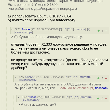
>А что делать обладателям старых ATIшных видеокарт.
Есть решение? У меня X1300
>не работает с драйверами от вендора :(
а) Использовать Ubuntu 8.10 или 8.04
б) Купить себе нормальную видеокарту.
3.28
,
fresco
(
??
), 20:50, 23/04/2009 [
^
] [
^^
] [
^^^
] [
ответить
]
[
↓
]
+
–
/
[
к модератору
]
> б) Купить себе нормальную видеокарту.
отличный совет... X1300 нормальное решение -- по идее,
для не_геймера и не_ользователя нового ubuntu ее
более чем достаточно.
не проще ли вс-таки загрзиться (да хоть бы с драйвером
vesa) и как-нибудь вручную все-таки накатить старый
драйвер?
4.46
,
User294
(
??
), 06:01, 24/04/2009 [
^
] [
^^
] [
^^^
] [
ответить
]
+
–
/
[
к модератору
]
А это убунтуйцы не виноваты, это АМД удружил И время
выбрали отлично, мля, как...
большой текст свёрнут,
показать
5.47
,
fresco
(
??
), 08:35, 24/04/2009 [
^
] [
^^
] [
^^^
] [
ответить
]
+
–
/
[
к модератору
]
> А он, гм, совместим?