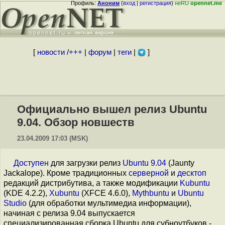
Профиль:
Аноним
(
вход
|
регистрация
)
неRU
opennet.me
[
новости
/
+++
|
форум
|
теги
|
]
Официально вышел релиз Ubuntu
9.04. Обзор новшеств
23.04.2009 17:03 (MSK)
Доступен
для загрузки релиз
Ubuntu 9.04
(Jaunty
Jackalope). Кроме традиционных
серверной
и
десктоп
редакций дистрибутива, а также модификации
Kubuntu
(KDE 4.2.2),
Xubuntu
(XFCE 4.6.0),
Mythbuntu
и
Ubuntu
Studio
(для обработки мультимедиа информации),
начиная с релиза 9.04 выпускается
специализированная сборка Ubuntu для субноутбуков -