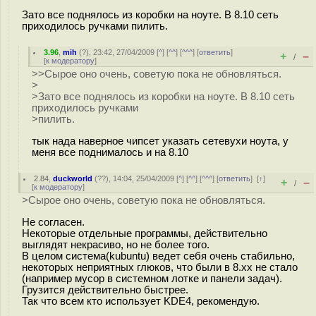
Зато все поднялось из коробки на ноуте. В 8.10 сеть
приходилось ручками пилить.
3.96
,
mih
(
?
), 23:42, 27/04/2009 [
^
] [
^^
] [
^^^
] [
ответить
]
+
–
/
[
к модератору
]
>>Сырое оно очень, советую пока не обновляться.
>
>Зато все поднялось из коробки на ноуте. В 8.10 сеть
приходилось ручками
>пилить.
тык нада наверное чипсет указать сетевухи ноута, у
меня все поднималось и на 8.10
2.84
,
duckworld
(
??
), 14:04, 25/04/2009 [
^
] [
^^
] [
^^^
] [
ответить
]
[
↑
]
+
–
/
[
к модератору
]
>Сырое оно очень, советую пока не обновляться.
Не согласен.
Некоторые отдельные программы, действительно
выглядят некрасиво, но не более того.
В целом система(kubuntu) ведет себя очень стабильно,
некоторых неприятных глюков, что были в 8.хх не стало
(например мусор в системном лотке и панели задач).
Грузится действительно быстрее.
Так что всем кто использует KDE4, рекомендую.