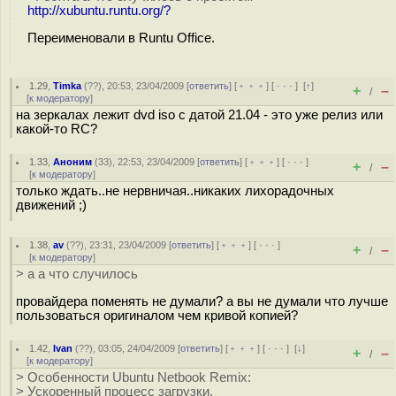
http://xubuntu.runtu.org/?
Переименовали в Runtu Office.
1.29
,
Timka
(
??
), 20:53, 23/04/2009 [
ответить
] [
﹢﹢﹢
] [
· · ·
]
[
↑
]
+
–
/
[
к модератору
]
на зеркалах лежит dvd iso с датой 21.04 - это уже релиз или
какой-то RC?
1.33
,
Аноним
(
33
), 22:53, 23/04/2009 [
ответить
] [
﹢﹢﹢
] [
· · ·
]
+
–
/
[
к модератору
]
только ждать..не нервничая..никаких лихорадочных
движений ;)
1.38
,
av
(
??
), 23:31, 23/04/2009 [
ответить
] [
﹢﹢﹢
] [
· · ·
]
+
–
/
[
к модератору
]
> а а что случилось
провайдера поменять не думали? а вы не думали что лучше
пользоваться оригиналом чем кривой копией?
1.42
,
Ivan
(
??
), 03:05, 24/04/2009 [
ответить
] [
﹢﹢﹢
] [
· · ·
]
[
↓
]
+
–
/
[
к модератору
]
> Особенности Ubuntu Netbook Remix:
> Ускоренный процесс загрузки,