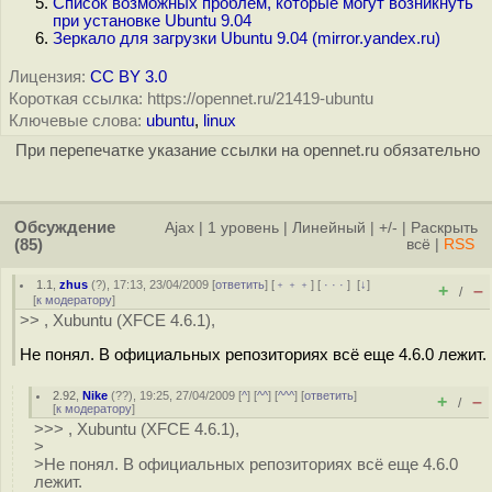
Список возможных проблем, которые могут возникнуть
при установке Ubuntu 9.04
Зеркало для загрузки Ubuntu 9.04 (mirror.yandex.ru)
Лицензия:
CC BY 3.0
Короткая ссылка: https://opennet.ru/21419-ubuntu
Ключевые слова:
ubuntu
,
linux
При перепечатке указание ссылки на opennet.ru обязательно
Обсуждение
Ajax
|
1 уровень
|
Линейный
|
+/-
|
Раскрыть
(85)
всё
|
RSS
1.1
,
zhus
(
?
), 17:13, 23/04/2009 [
ответить
] [
﹢﹢﹢
] [
· · ·
]
[
↓
]
+
–
/
[
к модератору
]
>> , Xubuntu (XFCE 4.6.1),
Не понял. В официальных репозиториях всё еще 4.6.0 лежит.
2.92
,
Nike
(
??
), 19:25, 27/04/2009 [
^
] [
^^
] [
^^^
] [
ответить
]
+
–
/
[
к модератору
]
>>> , Xubuntu (XFCE 4.6.1),
>
>Не понял. В официальных репозиториях всё еще 4.6.0
лежит.