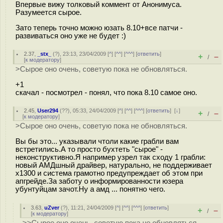
Впервые вижу толковый коммент от Анонимуса.
Разумеется сырое.
Зато теперь точно можно юзать 8.10+все патчи -
развиваться оно уже не будет :)
2.37
,
_stx_
(
?
), 23:13, 23/04/2009 [
^
] [
^^
] [
^^^
] [
ответить
]
+
–
/
[
к модератору
]
>Сырое оно очень, советую пока не обновляться.
+1
скачал - посмотрел - понял, что пока 8.10 самое оно.
2.45
,
User294
(
??
), 05:33, 24/04/2009 [
^
] [
^^
] [
^^^
] [
ответить
]
[
↓
]
+
–
/
[
к модератору
]
>Сырое оно очень, советую пока не обновляться.
Вы бы это... указывали чтоли какие грабли вам
встретились.А то просто бухтеть "сырое" -
неконструктивно.Я например узрел так сходу 1 грабли:
новый АМДшный драйвер, натурально, не поддерживает
х1300 и система грамотно предупреждает об этом при
апгрейде.За заботу о информированности юзера
убунтуйцам зачот.Ну а амд ... понятно чего.
3.63
,
uZver
(
?
), 11:21, 24/04/2009 [
^
] [
^^
] [
^^^
] [
ответить
]
+
–
/
[
к модератору
]