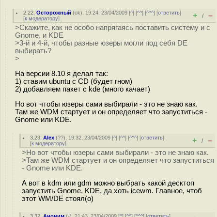
2.22
,
Осторожный
(
ok
), 19:24, 23/04/2009 [
^
] [
^^
] [
^^^
] [
ответить
]
+
–
/
[
к модератору
]
>Скажите, как не особо напрягаясь поставить систему и с
Gnome, и KDE
>3-й и 4-й, чтобы разные юзеры могли под себя DE
выбирать?
>
На версии 8.10 я делал так:
1) ставим ubuntu c CD (будет гном)
2) добавляем пакет c kde (много качает)
Но вот чтобы юзеры сами выбирали - это не знаю как.
Там же WDM стартует и он определяет что запуститься -
Gnome или KDE.
3.23
,
Alex
(
??
), 19:32, 23/04/2009 [
^
] [
^^
] [
^^^
] [
ответить
]
+
–
/
[
к модератору
]
>Но вот чтобы юзеры сами выбирали - это не знаю как.
>Там же WDM стартует и он определяет что запуститься
- Gnome или KDE.
А вот в kdm или gdm можно выбрать какой десктоп
запустить Gnome, KDE, да хоть icewm. Главное, чтоб
этот WM/DE стоял(о)
3.32
,
Аноним
(
-
), 21:43, 23/04/2009 [
^
] [
^^
] [
^^^
] [
ответить
]