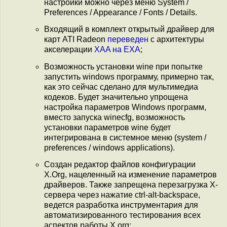
настройки можно через меню System /
Preferences / Appearance / Fonts / Details.
Входящий в комплект открытый драйвер для
карт ATI Radeon
переведен
с архитектуры
акселерации
XAA на EXA
;
Возможность установки wine при попытке
запустить windows программу, примерно так,
как это сейчас сделано для мультимедиа
кодеков. Будет значительно упрощена
настройка параметров Windows программ,
вместо запуска winecfg, возможность
установки параметров wine будет
интегрирована в системное меню (system /
preferences / windows applications).
Создан редактор файлов конфигурации
X.Org, нацеленный на изменение параметров
драйверов. Также запрещена перезагрузка X-
сервера через нажатие ctrl-alt-backspace,
ведется разработка инструментария для
автоматизированного тестирования всех
аспектов работы X.org;