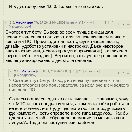
И в дистрибутиве 4.6.0. Только, что поставил.
1.3
,
Анонимно
(
?
), 17:26, 23/04/2009 [
ответить
] [
﹢﹢﹢
] [
· · ·
]
[
↓
] [
↑
]
+
–
/
[
к модератору
]
Смотрел тут бету. Вывод: во всем лучше винды для
неподготовленного пользователя, за исключением всякого
вин-онли ПО. Производительность, функциональность,
дизайн, удобство установки и настройки. Даже некоторое
впечатление имиджевого продукта производит( в отличии от
ширпотреба - виндовс). Вероятно, это лучшее решение для
неспециализированного десктопа сегодня.
2.13
,
Аноним
(
-
), 18:31, 23/04/2009 [
^
] [
^^
] [
^^^
] [
ответить
]
+
–
/
[
к модератору
]
> Смотрел тут бету. Вывод: во всем лучше винды для
неподготовленного пользователя, за исключением всякого
вин-онли ПО.
Со всем согласен, однако есть ньюансы... Например, хочу
я к МТС коннект подключиться, а там из каробки работают
не все модемы, вот буду щас мотаться по городу искать
где комплекты есть определенного типа модемов... Как бы
сделать так, чтобы обращали внимание на макинтоши и
линукс?.. Тогда бы наступил рай на Земле.