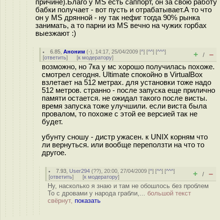
причине).Благо у MS есть саппорт, он за свою работу
бабки получает - вот пусть и отрабатывает.А то что
он у MS дрянной - ну так нефиг тогда 90% рынка
занимать, а то парни из MS вечно на чужих горбах
выезжают :)
6.85
,
Аноним
(
-
), 14:17, 25/04/2009 [
^
] [
^^
] [
^^^
]
+
–
/
[
ответить
]
[
к модератору
]
возможно, но 7ка у мс хорошо получилась похоже.
смотрел сегодня. Ultimate спокойно в VirtualBox
взлетает на 512 метрах. для установки тоже надо
512 метров. странно - после запуска еще прилично
памяти остается. не ожидал такого после висты.
время запуска тоже улучшили. если виста была
провалом, то похоже с этой ее версией так не
будет.
убунту сношу - дистр ужасен. к UNIX корням что
ли вернуться. или вообще переползти на что то
другое.
7.93
,
User294
(
??
), 20:00, 27/04/2009 [
^
] [
^^
] [
^^^
]
+
–
/
[
ответить
]
[
к модератору
]
Ну, насколько я знаю и там не обошлось без проблем
То с дровами у народа грабли,...
большой текст
свёрнут,
показать