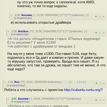
ну это уж точно вопрос к cannonical. хотя AMD,
конечно, то же те еще кидалы.
3.30
,
Аноним
(
-
), 21:28, 23/04/2009 [
^
] [
^^
] [
^^^
] [
ответить
]
[
↑
]
+
–
/
[
к модератору
]
в) использовать открытые драйвера
2.58
,
Hettikus
(
??
), 10:35, 24/04/2009 [
^
] [
^^
] [
^^^
] [
ответить
]
[
↑
]
+
–
/
[
к модератору
]
>А что делать обладателям старых ATIшных видеокарт.
Есть решение? У меня X1300
>не работает с драйверами от вендора :(
На ноуте у меня тоже х1300. Поставил 9.04, еще бету,
поднялось все и 3д дает и компиз и прочее. И даже какую-
то игрушку запустил, проверить. Вроде все пашет. Я хз
абсолютно, что там за дрова, но пашет тем не менее. А что
еще надо?
1.25
,
Rus
(
??
), 19:51, 23/04/2009 [
ответить
] [
﹢﹢﹢
] [
· · ·
]
[
↓
] [
↑
]
+
–
/
[
к модератору
]
Ребята а что случилось с проектом
http://xubuntu.runtu.org/?
2.97
,
Аноним
(
-
), 23:54, 27/04/2009 [
^
] [
^^
] [
^^^
] [
ответить
]
+
–
/
[
к модератору
]
>Ребята а что случилось с проектом