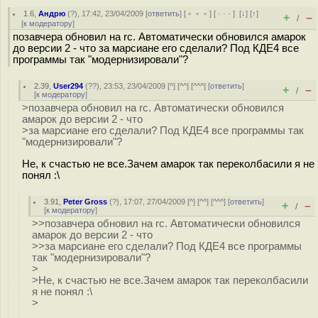
1.6
,
Андрю
(
?
), 17:42, 23/04/2009 [
ответить
] [
﹢﹢﹢
] [
· · ·
]
[
↓
] [
↑
]
+
–
/
[
к модератору
]
позавчера обновил на rc. Автоматически обновился амарок
до версии 2 - что за марсиане его сделали? Под КДЕ4 все
программы так "модернизировали"?
2.39
,
User294
(
??
), 23:53, 23/04/2009 [
^
] [
^^
] [
^^^
] [
ответить
]
+
–
/
[
к модератору
]
>позавчера обновил на rc. Автоматически обновился
амарок до версии 2 - что
>за марсиане его сделали? Под КДЕ4 все программы так
"модернизировали"?
Не, к счастью не все.Зачем амарок так переколбасили я не
понял :\
3.91
,
Peter Gross
(
?
), 17:07, 27/04/2009 [
^
] [
^^
] [
^^^
] [
ответить
]
+
–
/
[
к модератору
]
>>позавчера обновил на rc. Автоматически обновился
амарок до версии 2 - что
>>за марсиане его сделали? Под КДЕ4 все программы
так "модернизировали"?
>
>Не, к счастью не все.Зачем амарок так переколбасили
я не понял :\
>