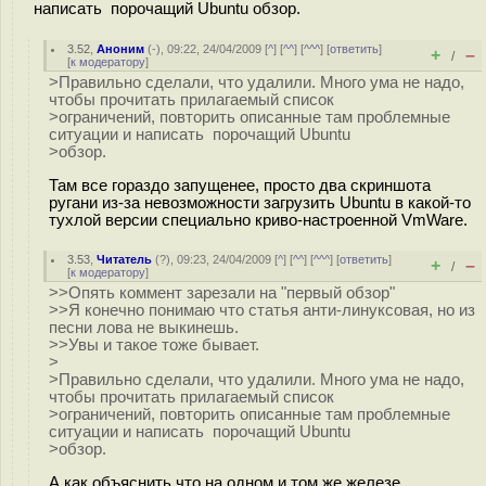
написать порочащий Ubuntu обзор.
3.52
,
Аноним
(
-
), 09:22, 24/04/2009 [
^
] [
^^
] [
^^^
] [
ответить
]
+
–
/
[
к модератору
]
>Правильно сделали, что удалили. Много ума не надо,
чтобы прочитать прилагаемый список
>ограничений, повторить описанные там проблемные
ситуации и написать порочащий Ubuntu
>обзор.
Там все гораздо запущенее, просто два скриншота
ругани из-за невозможности загрузить Ubuntu в какой-то
тухлой версии специально криво-настроенной VmWare.
3.53
,
Читатель
(
?
), 09:23, 24/04/2009 [
^
] [
^^
] [
^^^
] [
ответить
]
+
–
/
[
к модератору
]
>>Опять коммент зарезали на "первый обзор"
>>Я конечно понимаю что статья анти-линуксовая, но из
песни лова не выкинешь.
>>Увы и такое тоже бывает.
>
>Правильно сделали, что удалили. Много ума не надо,
чтобы прочитать прилагаемый список
>ограничений, повторить описанные там проблемные
ситуации и написать порочащий Ubuntu
>обзор.
А как объяснить что на одном и том же железе