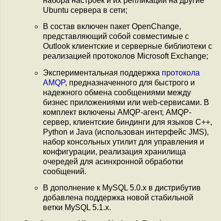
набора настроек и их репликации на другие
Ubuntu сервера в сети;
В состав включен пакет OpenChange,
представляющий собой совместимые с
Outlook клиентские и серверные библиотеки с
реализацией протоколов Microsoft Exchange;
Экспериментальная поддержка
протокола
AMQP
, предназначенного для быстрого и
надежного обмена сообщениями между
бизнес приложениями или web-сервисами. В
комплект включены AMQP-агент, AMQP-
сервер, клиентские биндинги для языков C++,
Python и Java (использован интерфейс JMS),
набор консольных утилит для управления и
конфигурации, реализация хранилища
очередей для асинхронной обработки
сообщений.
В дополнение к MySQL 5.0.x в дистрибутив
добавлена поддержка новой стабильной
ветки MySQL 5.1.x.