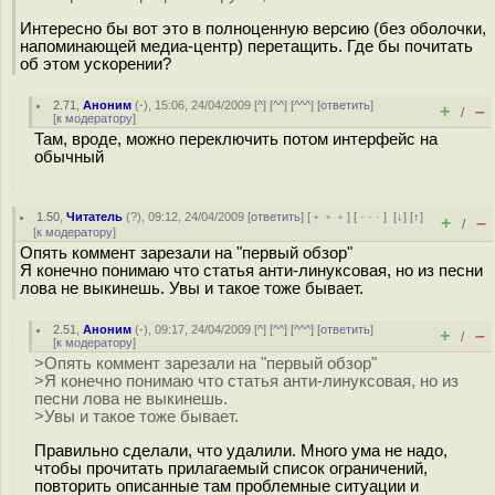
Интересно бы вот это в полноценную версию (без оболочки,
напоминающей медиа-центр) перетащить. Где бы почитать
об этом ускорении?
2.71
,
Аноним
(
-
), 15:06, 24/04/2009 [
^
] [
^^
] [
^^^
] [
ответить
]
+
–
/
[
к модератору
]
Там, вроде, можно переключить потом интерфейс на
обычный
1.50
,
Читатель
(
?
), 09:12, 24/04/2009 [
ответить
] [
﹢﹢﹢
] [
· · ·
]
[
↓
] [
↑
]
+
–
/
[
к модератору
]
Опять коммент зарезали на "первый обзор"
Я конечно понимаю что статья анти-линуксовая, но из песни
лова не выкинешь. Увы и такое тоже бывает.
2.51
,
Аноним
(
-
), 09:17, 24/04/2009 [
^
] [
^^
] [
^^^
] [
ответить
]
+
–
/
[
к модератору
]
>Опять коммент зарезали на "первый обзор"
>Я конечно понимаю что статья анти-линуксовая, но из
песни лова не выкинешь.
>Увы и такое тоже бывает.
Правильно сделали, что удалили. Много ума не надо,
чтобы прочитать прилагаемый список ограничений,
повторить описанные там проблемные ситуации и