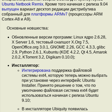
Ubuntu Netbook Remix
. Кроме того начиная с релиза 9.04
выпущен
вариант десктоп редакции дистрибутива
собранный для
платформы ARMv7
(процессоры ARM
Cortex-A8 и A9).
Основные новшества:
Обновленные версии программ: Linux ядро 2.6.28,
X Server 1.6, тестовый снапшот X.Org 7.5,
OpenOffice.org 3.0.1, GNOME 2.26, GCC 4.3.3, glibc
2.9, Python 2.6.1, Kubuntu (KDE 4.2.2, Qt 4.5, Amarok
2.0.2, KTorrent 3.2, Digikam 0.10.0);
Инсталлятор:
Интегрирована
поддержка файловой
системы ext4, которую теперь можно выбрать
при установке через интерфейс Ubuntu
Installer. Принято решение о том, что по
умолчанию файловая система ext4 будет
использоваться начиная с релиза Ubuntu
9.10;
В инсталляторе Ubiquity появилась