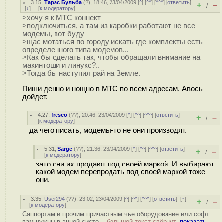
3.15
,
Тарас Бульба
(
?
), 18:46, 23/04/2009 [
^
] [
^^
] [
^^^
] [
ответить
]
+
–
/
[
↓
] [
к модератору
]
>хочу я к МТС коннект
>подключиться, а там из каробки работают не все
модемы, вот буду
>щас мотаться по городу искать где комплекты есть
определенного типа модемов...
>Как бы сделать так, чтобы обращали внимание на
макинтоши и линукс?..
>Тогда бы наступил рай на Земле.
Пиши денно и нощно в МТС по всем адресам. Авось
дойдет.
4.27
,
fresco
(
??
), 20:46, 23/04/2009 [
^
] [
^^
] [
^^^
] [
ответить
]
+
–
/
[
к модератору
]
да чего писать, модемы-то не они производят.
5.31
,
Sarge
(
??
), 21:36, 23/04/2009 [
^
] [
^^
] [
^^^
] [
ответить
]
+
–
/
[
к модератору
]
зато они их продают под своей маркой. И выбирают
какой модем перепродать под своей маркой тоже
они.
3.35
,
User294
(
??
), 23:02, 23/04/2009 [
^
] [
^^
] [
^^^
] [
ответить
]
[
↑
]
+
–
/
[
к модератору
]
Саппортам и прочим причастным чье оборудование или софт
вам нужны в энной систе...
большой текст свёрнут,
показать