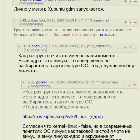
+
–
/
[
к модератору
]
Лично у меня в Xubuntu gdm запускается.
3.43
,
polkan
(
ok
), 03:15, 24/04/2009 [
^
] [
^^
] [
^^^
] [
ответить
]
+
–
/
[
к модератору
]
Грустно такие комменты от пингвинологов читать и таких все
больше и больше ...
большой текст свёрнут,
показать
4.61
,
Slon
(
??
), 10:50, 24/04/2009 [
^
] [
^^
] [
^^^
] [
ответить
]
+
–
/
[
к модератору
]
Как раз грустно читать именно ваши коменты.
Если ядро - это линукс, то совершенно не
разбираетесь в архитектуре ОС. Тогда лучше вообще
молчать.
5.62
,
polkan
(
ok
), 11:04, 24/04/2009 [
^
] [
^^
] [
^^^
] [
ответить
]
+
–
/
[
к модератору
]
>Как раз грустно читать именно ваши коменты.
>Если ядро - это линукс, то совершенно не
разбираетесь в архитектуре ОС.
>Тогда лучше вообще молчать.
http://ru.wikipedia.org/wiki/Linux_(ядро)
Согласен что kernel=linux - false, но в современных
понятиях ОС линукс как таковой чистой я чото не
вижу... а вижу линукс-ядро и окружение от