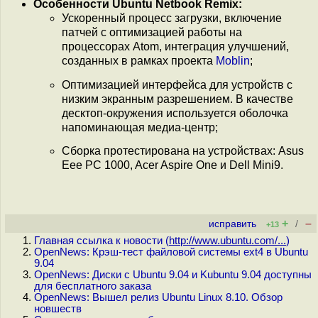
Особенности Ubuntu Netbook Remix:
Ускоренный процесс загрузки, включение
патчей с оптимизацией работы на
процессорах Atom, интеграция улучшений,
созданных в рамках проекта
Moblin
;
Оптимизацией интерфейса для устройств с
низким экранным разрешением. В качестве
десктоп-окружения используется оболочка
напоминающая медиа-центр;
Сборка протестирована на устройствах: Asus
Eee PC 1000, Acer Aspire One и Dell Mini9.
+
–
исправить
/
+13
Главная ссылка к новости (
http://www.ubuntu.com/...
)
OpenNews: Крэш-тест файловой системы ext4 в Ubuntu
9.04
OpenNews: Диски с Ubuntu 9.04 и Kubuntu 9.04 доступны
для бесплатного заказа
OpenNews: Вышел релиз Ubuntu Linux 8.10. Обзор
новшеств