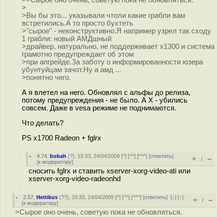
>>Сырое оно очень, советую пока не обновляться.
>
>Вы бы это... указывали чтоли какие грабли вам
встретились.А то просто бухтеть
>"сырое" - неконструктивно.Я например узрел так сходу
1 грабли: новый АМДшный
>драйвер, натурально, не поддерживает х1300 и система
грамотно предупреждает об этом
>при апгрейде.За заботу о информированности юзера
убунтуйцам зачот.Ну а амд ...
>понятно чего.
А я влетел на него. Обновлял с альфы до релиза,
потому предупреждения - не было. А Х - убились
совсем. Даже в vesa режиме не поднимаются.
Что делать?
PS x1700 Radeon + fglrx
4.74
,
bobah
(
?
), 15:33, 24/04/2009 [
^
] [
^^
] [
^^^
] [
ответить
]
+
–
/
[
к модератору
]
сносить fglrx и ставить xserver-xorg-video-ati или
xserver-xorg-video-radeonhd
2.57
,
Hettikus
(
??
), 10:33, 24/04/2009 [
^
] [
^^
] [
^^^
] [
ответить
]
[
↓
] [
↑
]
+
–
/
[
к модератору
]
>Сырое оно очень, советую пока не обновляться.