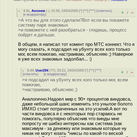
4.41
,
Аноним
(
-
), 01:56, 24/04/2009 [
^
] [
^^
] [
^^^
] [
ответить
]
+
–
/
[
к модератору
]
>А что вы для этого сделали?Вот если вы покажете
систему паре знакомых
>и поможете с ней разобраться - глядишь, процесс
пойдет и дальше.
В общем, я написал тот комент про МТС коннект. Что я
могу сказать, я подсадил на убунту всех кого только
мог, всем помогаю, настраиваю, объясняю ;) Наверное
я уже всех знакомых задолбал... :)
5.44
,
User294
(
??
), 03:22, 24/04/2009 [
^
] [
^^
] [
^^^
]
+
–
/
[
ответить
]
[
к модератору
]
>я подсадил на убунту всех кого только мог, всем
помогаю,
>настраиваю, объясняю ;)
Аналогично.Надоел мир с 90+ процентов виндовса,
даже небольшой шанс изменить это унылое болото
ИМХО стоит потраченных на это усилий.А вот по
части виндовса я с некоторых пор стараюсь не
помогать, популярно объяснив что винды мне
попросту не шибко интересны как система (как
максимум - за денежку или знакомым которые ну
никак не могут юзать *никсы по какой-то веской