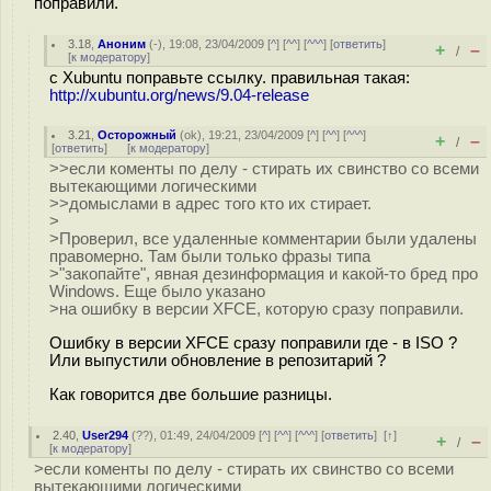
поправили.
3.18
,
Аноним
(
-
), 19:08, 23/04/2009 [
^
] [
^^
] [
^^^
] [
ответить
]
+
–
/
[
к модератору
]
c Xubuntu поправьте ссылку. правильная такая:
http://xubuntu.org/news/9.04-release
3.21
,
Осторожный
(
ok
), 19:21, 23/04/2009 [
^
] [
^^
] [
^^^
]
+
–
/
[
ответить
]
[
к модератору
]
>>если коменты по делу - стирать их свинство со всеми
вытекающими логическими
>>домыслами в адрес того кто их стирает.
>
>Проверил, все удаленные комментарии были удалены
правомерно. Там были только фразы типа
>"закопайте", явная дезинформация и какой-то бред про
Windows. Еще было указано
>на ошибку в версии XFCE, которую сразу поправили.
Ошибку в версии XFCE сразу поправили где - в ISO ?
Или выпустили обновление в репозитарий ?
Как говорится две большие разницы.
2.40
,
User294
(
??
), 01:49, 24/04/2009 [
^
] [
^^
] [
^^^
] [
ответить
]
[
↑
]
+
–
/
[
к модератору
]
>если коменты по делу - стирать их свинство со всеми
вытекающими логическими