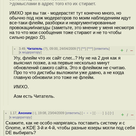
>домыслами в адрес того кто их стирает.
ИМХО зря вы так - модерастят тут конечно много, но
обычно под нож модераторов по моим наблюдениям идут
все-таки флейм, разборки и неаргументированные
провокации\наезды (заметьте, это мнение у меня несмотря
на то что мои сообщения тоже стирают и не то чтобы
сильно редко :D).
3.49
,
Читатель
(
?
), 09:00, 24/04/2009 [
^
] [
^^
] [
^^^
] [
ответить
]
+
–
/
[
к модератору
]
Угу, флейм что их сайт слег...? Ну не на 2 дня как я
выяснил позже, а на первые несколько минут
обновлений самого сайта. Это я флеймом не считаю.
Про то что дистибы выложили уже давно, а не когда
главную обновили это тоже не флейм.
ИМХО.
Азм есть Читатель.
1.17
,
Аноним
(
-
), 19:08, 23/04/2009 [
ответить
] [
﹢﹢﹢
] [
· · ·
]
[
↓
] [
↑
]
+
–
/
[
к модератору
]
Скажите, как не особо напрягаясь поставить систему и с
Gnome, и KDE 3-й и 4-й, чтобы разные юзеры могли под себя
DE выбирать?