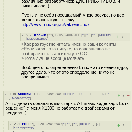
различных разработчиков ДИСТРИБУТИВОВ. и
никак иначе :)
Пусть и не осбо посещаемый мною ресурс, но все
же позволю такую ссылку
http://www.linux.org.ru/wiki/en/Linux
5.65
,
Konwin
(
??
), 12:05, 24/04/2009 [
^
] [
^^
] [
^^^
] [
ответить
]
+
–
/
[
к модератору
]
>Как раз грустно читать именно ваши коменты.
>Если ядро - это линукс, то совершенно не
разбираетесь в архитектуре ОС.
>Тогда лучше вообще молчать.
Вообще-то по определению Linux - это именно ядро,
другое дело, что от это определение никто не
воспринимает....
1.19
,
Аноним
(
-
), 19:17, 23/04/2009 [
ответить
] [
﹢﹢﹢
] [
· · ·
]
[
↓
] [
↑
]
+
–
/
[
к модератору
]
А что делать обладателям старых ATIшных видеокарт. Есть
решение? У меня X1300 не работает с драйверами от
вендора :(
2.24
,
Pro
(
??
), 19:38, 23/04/2009 [
^
] [
^^
] [
^^^
] [
ответить
]
[
↓
]
+
–
/
[
к модератору
]