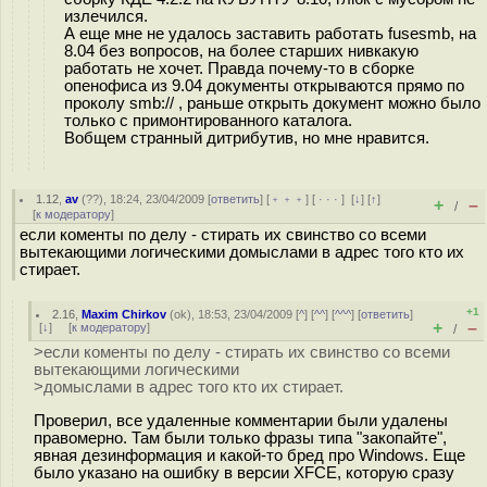
излечился.
А еще мне не удалось заставить работать fusesmb, на
8.04 без вопросов, на более старших нивкакую
работать не хочет. Правда почему-то в сборке
опенофиса из 9.04 документы открываются прямо по
проколу smb:// , раньше открыть документ можно было
только с примонтированного каталога.
Вобщем странный дитрибутив, но мне нравится.
1.12
,
av
(
??
), 18:24, 23/04/2009 [
ответить
] [
﹢﹢﹢
] [
· · ·
]
[
↓
] [
↑
]
+
–
/
[
к модератору
]
если коменты по делу - стирать их свинство со всеми
вытекающими логическими домыслами в адрес того кто их
стирает.
+1
2.16
,
Maxim Chirkov
(
ok
), 18:53, 23/04/2009 [
^
] [
^^
] [
^^^
] [
ответить
]
+
–
[
↓
] [
к модератору
]
/
>если коменты по делу - стирать их свинство со всеми
вытекающими логическими
>домыслами в адрес того кто их стирает.
Проверил, все удаленные комментарии были удалены
правомерно. Там были только фразы типа "закопайте",
явная дезинформация и какой-то бред про Windows. Еще
было указано на ошибку в версии XFCE, которую сразу