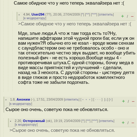
Самое обидное что у него теперь эквалайзера нет :(
4.94
,
User294
(
??
), 20:06, 27/04/2009 [
^
] [
^^
] [
^^^
] [
ответить
]
+
–
/
[
к модератору
]
>Самое обидное что у него теперь эквалайзера нет :(
Мде, злые люди.А что ж там тогда есть то?Ну,
напишите аффтарам этой чудной проги баг, если уж он
вам нужен?Я обычно его не юзал - вроде моим сенхам
с саундбластером оно не требовалось особо - оно и
так относительно честно звук выдает, но вообще убить
полезный фич - не есть хорошо.Вообще кеды 4 -
противоречивая штука.С одной стороны, бочку меда в
виде массы приятностей и улучшений - сделали,
назад на 3 неохота. С другой стороны - цистерну дегтя
в виде глюков и просто недоработок комплектного
софта тоже не забыли подогнать.
1.8
,
Аноним
(
-
), 17:51, 23/04/2009 [
ответить
] [
﹢﹢﹢
] [
· · ·
]
[
↓
] [
↑
]
+
–
/
[
к модератору
]
Сырое оно очень, советую пока не обновляться.
2.20
,
Осторожный
(
ok
), 19:19, 23/04/2009 [
^
] [
^^
] [
^^^
] [
ответить
]
+
–
/
[
к модератору
]
>Сырое оно очень, советую пока не обновляться.