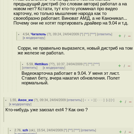
предыдущий дистриб (по словам автора) работал а на
новом нет? Кстати, тут кто-то упоминал про видео
карточку, но только мышление народа как то
своеобразно работает. Виноват АМД, а не Каноникал...
Почему они не хотят портировать драйвер на 9.04 и т.д.
4.54
,
Читатель
(
?
), 09:24, 24/04/2009 [
^
] [
^^
] [
^^^
] [
ответить
]
+
–
/
[
к модератору
]
Сорри, не правильно выразился, новый дистриб на том
же железе не работал.
5.59
,
Hettikus
(
??
), 10:37, 24/04/2009 [
^
] [
^^
] [
^^^
]
+
–
/
[
ответить
]
[
к модератору
]
Видеокарточка работает в 9.04. У меня эт лист.
Ставил бету, вчера накатил обновления. Полет
нормальный.
1.55
,
Анон_им
(
?
), 09:34, 24/04/2009 [
ответить
] [
﹢﹢﹢
] [
· · ·
]
[
↓
] [
↑
]
+
–
/
[
к модератору
]
Кто-нибудь уже заюзал ext4 ? Как оно ?
2.76
,
szh
(
ok
), 15:54, 24/04/2009 [
^
] [
^^
] [
^^^
] [
ответить
]
+
–
/
[
к модератору
]