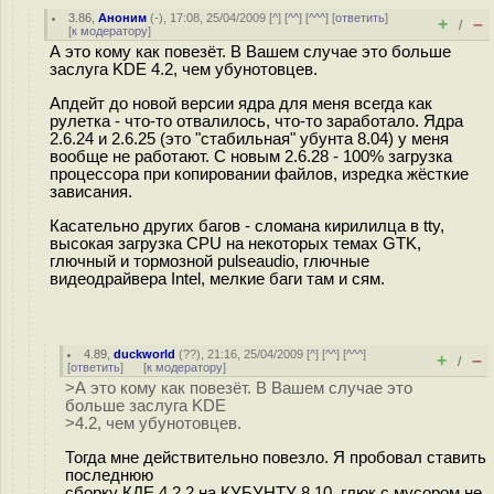
3.86
,
Аноним
(
-
), 17:08, 25/04/2009 [
^
] [
^^
] [
^^^
] [
ответить
]
+
–
/
[
к модератору
]
А это кому как повезёт. В Вашем случае это больше
заслуга KDE 4.2, чем убунотовцев.
Апдейт до новой версии ядра для меня всегда как
рулетка - что-то отвалилось, что-то заработало. Ядра
2.6.24 и 2.6.25 (это "стабильная" убунта 8.04) у меня
вообще не работают. С новым 2.6.28 - 100% загрузка
процессора при копировании файлов, изредка жёсткие
зависания.
Касательно других багов - сломана кирилилца в tty,
высокая загрузка CPU на некоторых темах GTK,
глючный и тормозной pulseaudio, глючные
видеодрайвера Intel, мелкие баги там и сям.
4.89
,
duckworld
(
??
), 21:16, 25/04/2009 [
^
] [
^^
] [
^^^
]
+
–
/
[
ответить
]
[
к модератору
]
>А это кому как повезёт. В Вашем случае это
больше заслуга KDE
>4.2, чем убунотовцев.
Тогда мне действительно повезло. Я пробовал ставить
последнюю
сборку КДЕ 4.2.2 на КУБУНТУ 8.10, глюк с мусором не