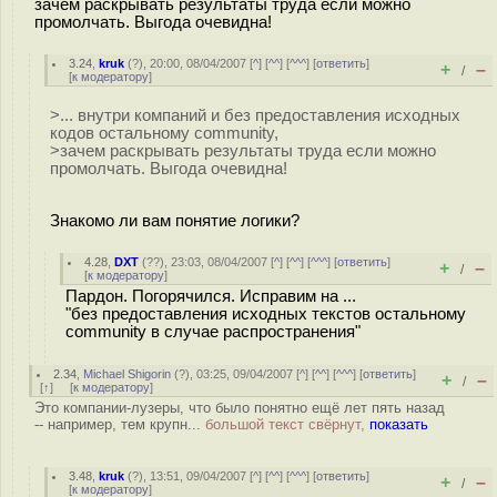
зачем раскрывать результаты труда если можно
промолчать. Выгода очевидна!
3.24
,
kruk
(
?
), 20:00, 08/04/2007 [
^
] [
^^
] [
^^^
] [
ответить
]
+
–
/
[
к модератору
]
>... внутри компаний и без предоставления исходных
кодов остальному community,
>зачем раскрывать результаты труда если можно
промолчать. Выгода очевидна!
Знакомо ли вам понятие логики?
4.28
,
DXT
(
??
), 23:03, 08/04/2007 [
^
] [
^^
] [
^^^
] [
ответить
]
+
–
/
[
к модератору
]
Пардон. Погорячился. Исправим на ...
"без предоставления исходных текстов остальному
community в случае распространения"
2.34
,
Michael Shigorin
(
?
), 03:25, 09/04/2007 [
^
] [
^^
] [
^^^
] [
ответить
]
+
–
/
[
↑
] [
к модератору
]
Это компании-лузеры, что было понятно ещё лет пять назад
-- например, тем крупн...
большой текст свёрнут,
показать
3.48
,
kruk
(
?
), 13:51, 09/04/2007 [
^
] [
^^
] [
^^^
] [
ответить
]
+
–
/
[
к модератору
]