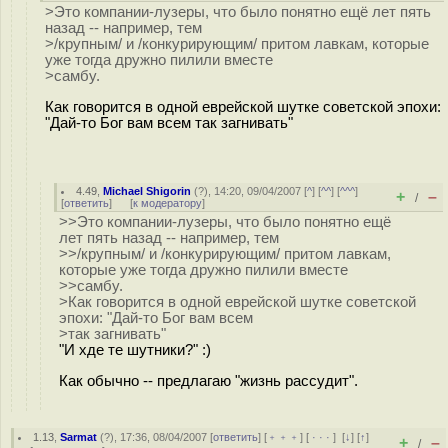
>Это компании-лузеры, что было понятно ещё лет пять
назад -- например, тем
>/крупным/ и /конкурирующим/ притом лавкам, которые
уже тогда дружно пилили вместе
>самбу.
Как говорится в одной еврейской шутке советской эпохи:
"Дай-то Бог вам всем так загнивать"
4.49
,
Michael Shigorin
(
?
), 14:20, 09/04/2007 [
^
] [
^^
] [
^^^
]
+
–
/
[
ответить
]
[
к модератору
]
>>Это компании-лузеры, что было понятно ещё
лет пять назад -- например, тем
>>/крупным/ и /конкурирующим/ притом лавкам,
которые уже тогда дружно пилили вместе
>>самбу.
>Как говорится в одной еврейской шутке советской
эпохи: "Дай-то Бог вам всем
>так загнивать"
"И хде те шутники?" :)
Как обычно -- предлагаю "жизнь рассудит".
1.13
,
Sarmat
(
?
), 17:36, 08/04/2007 [
ответить
] [
﹢﹢﹢
] [
· · ·
]
[
↓
] [
↑
]
+
–
/