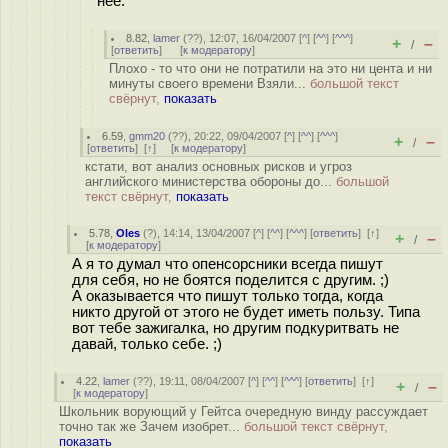
неё.
8.82
,
lamer
(
??
), 12:07, 16/04/2007 [
^
] [
^^
] [
^^^
]
+
–
/
[
ответить
]
[
к модератору
]
Плохо - то что они не потратили на это ни цента и ни
минуты своего времени Взяли...
большой текст
свёрнут,
показать
6.59
,
gmm20
(
??
), 20:22, 09/04/2007 [
^
] [
^^
] [
^^^
]
+
–
/
[
ответить
]
[
↑
] [
к модератору
]
кстати, вот анализ основных рисков и угроз
английского министерства обороны до...
большой
текст свёрнут,
показать
5.78
,
Oles
(
?
), 14:14, 13/04/2007 [
^
] [
^^
] [
^^^
] [
ответить
]
[
↑
]
+
–
/
[
к модератору
]
А я то думал что опенсорсники всегда пишут
для себя, но не боятся поделится с другим. ;)
А оказывается что пишут только тогда, когда
никто другой от этого не будет иметь пользу. Типа
вот тебе зажигалка, но другим подкуритвать не
давай, только себе. ;)
4.22
,
lamer
(
??
), 19:11, 08/04/2007 [
^
] [
^^
] [
^^^
] [
ответить
]
[
↑
]
+
–
/
[
к модератору
]
Школьник ворующий у Гейтса очередную винду рассуждает
точно так же Зачем изобрет...
большой текст свёрнут,
показать