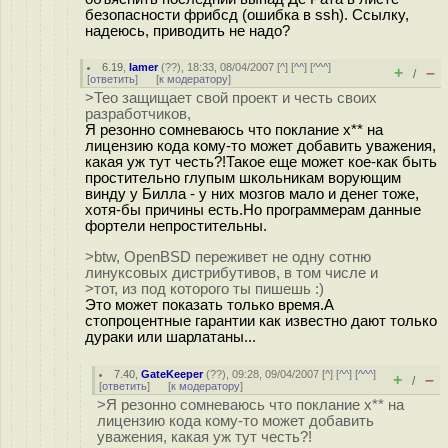
безопасности фрибсд (ошибка в ssh). Ссылку,
надеюсь, приводить не надо?
6.19
,
lamer
(
??
), 18:33, 08/04/2007 [
^
] [
^^
] [
^^^
]
+
–
/
[
ответить
]
[
к модератору
]
>Тео защищает свой проект и честь своих
разработчиков,
Я резонно сомневаюсь что поклание х** на
лицензию кода кому-то может добавить уважения,
какая уж тут честь?!Такое еще может кое-как быть
простительно глупым школьникам ворующим
винду у Билла - у них мозгов мало и денег тоже,
хотя-бы причины есть.Но программерам данные
фортели непростительны.
>btw, OpenBSD переживет не одну сотню
линуксовых дистрибутивов, в том числе и
>тот, из под которого ты пишешь :)
Это может показать только время.А
стопроцентные гарантии как известно дают только
дураки или шарлатаны...
7.40
,
GateKeeper
(
??
), 09:28, 09/04/2007 [
^
] [
^^
] [
^^^
]
+
–
/
[
ответить
]
[
к модератору
]
>Я резонно сомневаюсь что поклание х** на
лицензию кода кому-то может добавить
уважения, какая уж тут честь?!