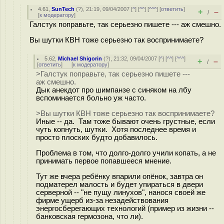
4.61
,
SunTech
(
?
), 21:19, 09/04/2007 [
^
] [
^^
] [
^^^
] [
ответить
]
+
–
/
[
к модератору
]
Галстук поправьте, так серьезно пишете --- аж смешно.
Вы шутки КВН тоже серьезно так воспринимаете?
5.62
,
Michael Shigorin
(
?
), 21:32, 09/04/2007 [
^
] [
^^
] [
^^^
]
+
–
/
[
ответить
]
[
к модератору
]
>Галстук поправьте, так серьезно пишете ---
аж смешно.
Дык анекдот про шимпанзе с синяком на лбу
вспоминается больно уж часто.
>Вы шутки КВН тоже серьезно так воспринимаете?
Иные -- да. Там тоже бывают очень грустные, если
чуть копнуть, шутки. Хотя последнее время и
просто плоских будто добавилось.
Проблема в том, что долго-долго учили копать, а не
принимать первое попавшееся мнение.
Тут же вчера ребёнку впарили опёнок, завтра он
подматерел малость и будет упираться в двери
серверной -- "не пущу линухов", нанося своей же
фирме ущерб из-за незадействования
энергосберегающих технологий (пример из жизни --
банковская гермозона, что ли).