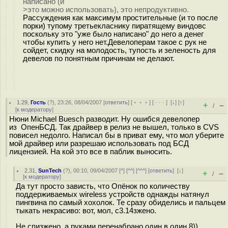
написано (и
>это можно использовать), это непродуктивно.
Рассуждения как максимум простительные (и то после
порки) тупому третьекласнику пиратящему виндовс
поскольку это "уже было написано" до него а денег
чтобы купить у него нет.Девелоперам такое с рук не
сойдет, скидку на молодость, тупость и зеленость для
девелов по понятным причинам не делают.
1.29
,
Гость
(
?
), 23:26, 08/04/2007 [
ответить
] [
﹢﹢﹢
] [
· · ·
]
[
↓
] [
↑
]
+
–
/
[
к модератору
]
Нюни Michael Buesch разводит. Ну ошибся девелопер
из ОпенБСД. Так драйвер в релиз не вышел, только в CVS
повисел недолго. Написал бы в приват ему, что мол уберите
мой драйвер или разрешаю использовать под БСД
лицензией. На кой это все в паблик выносить.
2.31
,
SunTech
(
?
), 00:10, 09/04/2007 [
^
] [
^^
] [
^^^
] [
ответить
]
[
↓
]
+
–
/
[
к модератору
]
Да тут просто зависть, что Опёнок по количеству
поддерживаемых wireless устройств однажды натянул
пингвина по самый хохолок. Те сразу обиделись и пальцем
тыкать некрасиво: вот, мол, с3.14зжено.
Не спизжено, а руками перенабрано один в один 8))