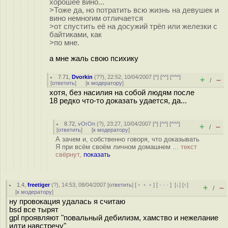
хорошее вино...
>Тоже да, но потратить всю жизнь на девушек и
вино немногим отличается
>от спустить её на досужий трёп или железки с
байтиками, как
>по мне.
а мне жаль свою психику
7.71
,
Dvorkin
(
??
), 22:52, 10/04/2007 [
^
] [
^^
] [
^^^
]
+
–
/
[
ответить
]
[
к модератору
]
хотя, без насилия на собой людям после
18 редко что-то доказать удается, да...
8.72
,
vOrOn
(
?
), 23:27, 10/04/2007 [
^
] [
^^
] [
^^^
]
+
–
/
[
ответить
]
[
к модератору
]
А зачем и, собственно говоря, что доказывать
Я при всём своём личном домашнем ...
текст
свёрнут,
показать
1.4
,
freetiger
(
?
), 14:53, 08/04/2007 [
ответить
] [
﹢﹢﹢
] [
· · ·
]
[
↓
] [
↑
]
+
–
/
[
к модератору
]
ну провокация удалась я считаю
bsd все тырят
gpl проявляют "повальный дебилизм, хамство и нежелание
идти навстречу"