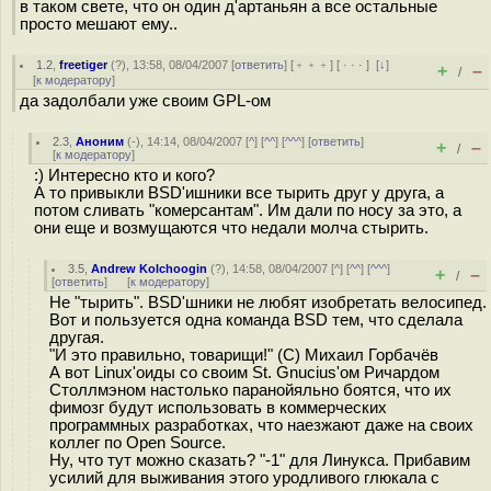
в таком свете, что он один д'артаньян а все остальные
просто мешают ему..
1.2
,
freetiger
(
?
), 13:58, 08/04/2007 [
ответить
] [
﹢﹢﹢
] [
· · ·
]
[
↓
]
+
–
/
[
к модератору
]
да задолбали уже своим GPL-ом
2.3
,
Аноним
(
-
), 14:14, 08/04/2007 [
^
] [
^^
] [
^^^
] [
ответить
]
+
–
/
[
к модератору
]
:) Интересно кто и кого?
А то привыкли BSD'ишники все тырить друг у друга, а
потом сливать "комерсантам". Им дали по носу за это, а
они еще и возмущаются что недали молча стырить.
3.5
,
Andrew Kolchoogin
(
?
), 14:58, 08/04/2007 [
^
] [
^^
] [
^^^
]
+
–
/
[
ответить
]
[
к модератору
]
Не "тырить". BSD'шники не любят изобретать велосипед.
Вот и пользуется одна команда BSD тем, что сделала
другая.
"И это правильно, товарищи!" (C) Михаил Горбачёв
А вот Linux'оиды со своим St. Gnucius'ом Ричардом
Столлмэном настолько паранойяльно боятся, что их
фимозг будут использовать в коммерческих
программных разработках, что наезжают даже на своих
коллег по Open Source.
Ну, что тут можно сказать? "-1" для Линукса. Прибавим
усилий для выживания этого уродливого глюкала с