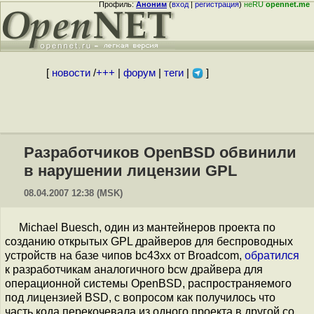
Профиль:
Аноним
(
вход
|
регистрация
)
неRU
opennet.me
[
новости
/
+++
|
форум
|
теги
|
]
Разработчиков OpenBSD обвинили
в нарушении лицензии GPL
08.04.2007 12:38 (MSK)
Michael Buesch, один из мантейнеров проекта по
созданию открытых GPL драйверов для беспроводных
устройств на базе чипов bc43xx от Broadcom,
обратился
к разработчикам аналогичного bcw драйвера для
операционной системы OpenBSD, распространяемого
под лицензией BSD, с вопросом как получилось что
часть кода перекочевала из одного проекта в другой со