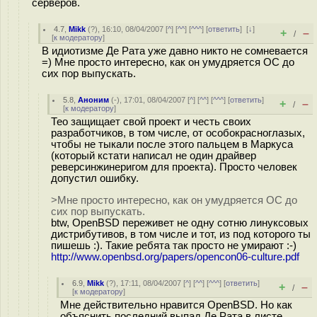
серверов.
4.7
,
Mikk
(
?
), 16:10, 08/04/2007 [
^
] [
^^
] [
^^^
] [
ответить
]
[
↓
]
+
–
/
[
к модератору
]
В идиотизме Де Рата уже давно никто не сомневается
=) Мне просто интересно, как он умудряется ОС до
сих пор выпускать.
5.8
,
Аноним
(
-
), 17:01, 08/04/2007 [
^
] [
^^
] [
^^^
] [
ответить
]
+
–
/
[
к модератору
]
Тео защищает свой проект и честь своих
разработчиков, в том числе, от особокрасноглазых,
чтобы не тыкали после этого пальцем в Маркуса
(который кстати написал не один драйвер
реверсинжинеригом для проекта). Просто человек
допустил ошибку.
>Мне просто интересно, как он умудряется ОС до
сих пор выпускать.
btw, OpenBSD переживет не одну сотню линуксовых
дистрибутивов, в том числе и тот, из под которого ты
пишешь :). Такие ребята так просто не умирают :-)
http://www.openbsd.org/papers/opencon06-culture.pdf
6.9
,
Mikk
(
?
), 17:11, 08/04/2007 [
^
] [
^^
] [
^^^
] [
ответить
]
+
–
/
[
к модератору
]
Мне действительно нравится OpenBSD. Но как
объяснить последний выпад Де Рата в листе