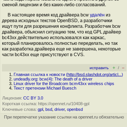
сменой лицензии и без каких-либо согласований.
В настоящее время код драйвера bcw
удалён
из
дерева исходных текстов OpenBSD, а разработчики
ищут пути для разрешения конфликта. Разработчик bcw
драйвера, объяснил ситуацию тем, что код GPL драйвер
bc43xx действительно использовался как каркас,
который планировалось полностью переделать, но так
как разработка драйвера еще не завершена, некоторые
части bc43xx еще присутствуют в CVS.
+
–
исправить
/
Главная ссылка к новости (
http://bsd.slashdot.org/articl...
)
undeadly.org: bcw(4): The death of a driver
Linux driver for the Broadcom bcm43xx wireless chips
Текст претензии Michael Buesch
Лицензия:
CC BY 3.0
Короткая ссылка: https://opennet.ru/10408-gpl
Ключевые слова:
gpl
,
bsd
,
driver
,
openbsd
При перепечатке указание ссылки на opennet.ru обязательно