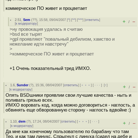
коммерческое ПО живет и процветает
2.51
,
Sem
(
??
), 15:58, 09/04/2007 [
^
] [
^^
] [
^^^
] [
ответить
]
+
–
/
[
к модератору
]
>ну провокация удалась я считаю
>bsd все тырят
>gpl проявляют "повальный дебилизм, хамство и
нежелание идти навстречу"
>
>коммерческое ПО живет и процветает
+1 Очень показательный тред ИМХО.
1.6
,
Sunder
(
?
), 15:36, 08/04/2007 [
ответить
] [
﹢﹢﹢
] [
· · ·
]
[
↑
]
+
–
/
[
к модератору
]
Опять BSDшники проявлии свои лучшие качества - ныть и
поливать грязью всех.
ИМХО воровать код, когда можно договориться - наглость, а
обвинять еще обворованную сторону - наглость вдвойне :)
1.10
,
dem
(
?
), 17:24, 08/04/2007 [
ответить
] [
﹢﹢﹢
] [
· · ·
]
+
–
/
[
к модератору
]
Да мне как конечному пользователю по барабану что там
Тео, и как там линукс. Спрыгнул с линуха (сидел на дебе и