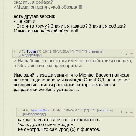
сказать, я собака?
>Мама, он меня сукой обозвал!!!
есть другая версия:
- Не кричи!
- Это я-то кричу? Значит, я гавкаю? Значит, я собака?
Мама, он меня сукой обозвал!!!
3.43
,
Гость
(
?
), 10:41, 09/04/2007 [
^
] [
^^
] [
^^^
] [
ответить
]
+
–
/
[
к модератору
]
> На паблик это вынесли именно разработчики опенька,
чтобы лишний раз пропеариться.
Имеющий глаза да увидит, что Michael Buesch написал
не только девелоперу и команде ОпенБСД, но и во все
возможные списки рассылки, которые касаются
разработки wireless-устройств.
4.45
,
bernoulli
(
?
), 12:47, 09/04/2007 [
^
] [
^^
] [
^^^
] [
ответить
]
+
–
/
[
к модератору
]
как же блевать тянет от всех коментов.
"всяк другого мнит уродом,
не смотря, что сам урод"(с) л.филатов.