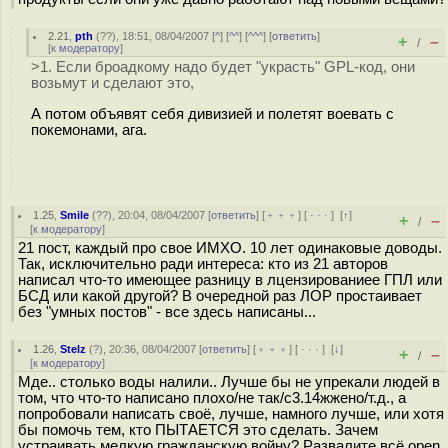
2.21
,
pth
(
??
), 18:51, 08/04/2007 [
^
] [
^^
] [
^^^
] [
ответить
]
+
–
/
[
к модератору
]
>1. Если броадкому надо будет "украсть" GPL-код, они
возьмут и сделают это,
А потом объявят себя дивизией и полетят воевать с
покемонами, ага.
1.25
,
Smile
(
??
), 20:04, 08/04/2007 [
ответить
] [
﹢﹢﹢
] [
· · ·
]
[
↑
]
+
–
/
[
к модератору
]
21 пост, каждый про свое ИМХО. 10 лет одинаковые доводы.
Так, исключительно ради интереса: кто из 21 авторов
написал что-то имеющее разницу в лцензированиее ГПЛ или
БСД или какой другой? В очередной раз ЛОР простаивает
без "умных постов" - все здесь написаны...
1.26
,
Stelz
(
?
), 20:36, 08/04/2007 [
ответить
] [
﹢﹢﹢
] [
· · ·
]
[
↓
]
+
–
/
[
к модератору
]
Мде.. столько воды налили.. Лучше бы не упрекали людей в
том, что что-то написано плохо/не так/с3.14жжено/т.д., а
попробовали написать своё, лучше, намного лучше, или хотя
бы помочь тем, кто ПЫТАЕТСЯ это сделать. Зачем
устраивать мелкую гражданскую войну? Развалите всё open