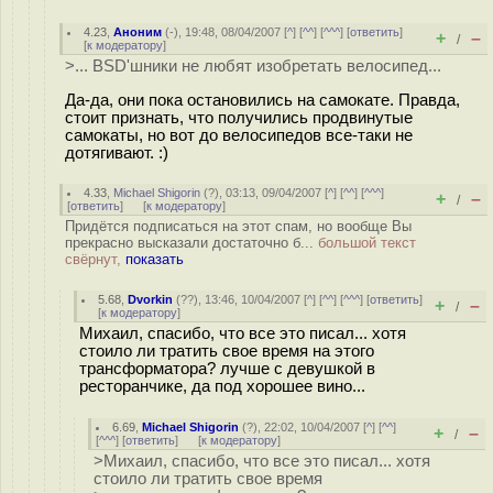
4.23
,
Аноним
(
-
), 19:48, 08/04/2007 [
^
] [
^^
] [
^^^
] [
ответить
]
+
–
/
[
к модератору
]
>... BSD'шники не любят изобретать велосипед...
Да-да, они пока остановились на самокате. Правда,
стоит признать, что получились продвинутые
самокаты, но вот до велосипедов все-таки не
дотягивают. :)
4.33
,
Michael Shigorin
(
?
), 03:13, 09/04/2007 [
^
] [
^^
] [
^^^
]
+
–
/
[
ответить
]
[
к модератору
]
Придётся подписаться на этот спам, но вообще Вы
прекрасно высказали достаточно б...
большой текст
свёрнут,
показать
5.68
,
Dvorkin
(
??
), 13:46, 10/04/2007 [
^
] [
^^
] [
^^^
] [
ответить
]
+
–
/
[
к модератору
]
Михаил, спасибо, что все это писал... хотя
стоило ли тратить свое время на этого
трансформатора? лучше с девушкой в
ресторанчике, да под хорошее вино...
6.69
,
Michael Shigorin
(
?
), 22:02, 10/04/2007 [
^
] [
^^
]
+
–
/
[
^^^
] [
ответить
]
[
к модератору
]
>Михаил, спасибо, что все это писал... хотя
стоило ли тратить свое время