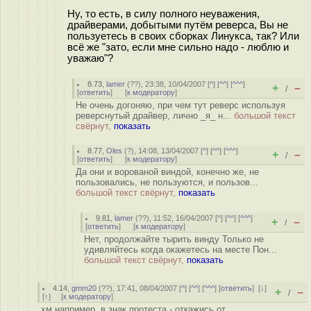
Ну, то есть, в силу полного неуважения,
драйверами, добытыми путём реверса, Вы не
пользуетесь в своих сборках Линукса, так? Или
всё же "зато, если мне сильно надо - люблю и
уважаю"?
8.73
,
lamer
(
??
), 23:38, 10/04/2007 [
^
] [
^^
] [
^^^
]
+
–
/
[
ответить
]
[
к модератору
]
Не очень догоняю, при чем тут реверс используя
реверснутый драйвер, лично _я_ н...
большой текст
свёрнут,
показать
8.77
,
Oles
(
?
), 14:08, 13/04/2007 [
^
] [
^^
] [
^^^
]
+
–
/
[
ответить
]
[
к модератору
]
Да они и ворованой виндой, конечно же, не
пользовались, не пользуются, и пользов...
большой текст свёрнут,
показать
9.81
,
lamer
(
??
), 11:52, 16/04/2007 [
^
] [
^^
] [
^^^
]
+
–
/
[
ответить
]
[
к модератору
]
Нет, продолжайте тырить винду Только не
удивляйтесь когда окажетесь на месте Пон...
большой текст свёрнут,
показать
4.14
,
gmm20
(
??
), 17:41, 08/04/2007 [
^
] [
^^
] [
^^^
] [
ответить
]
[
↓
]
+
–
/
[
↑
] [
к модератору
]
хм например, в знак протеста - откажись от