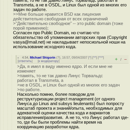
память, то не так давно Линус Торвальдс работал в
Transmeta, а не в OSDL, и Linux был одной из многих его
задач по работе.
>>Мне больше нравится BSD как лицензия
действительно свободная от всех ограничений
>"Действительно свободное" -- это public domain (тоже
порой применяю);
Согласен про Public Domain, но считаю что
обязательство об упоминании авторских прав (Copyright
vasya@mail.net) не накладывает непосиольной ноши на
использование исходного кода.
4.54
,
Michael Shigorin
(
?
), 16:57, 09/04/2007 [
^
] [
^^
] [
^^^
]
+
–
/
[
ответить
]
[
к модератору
]
>Да, я имел в виду именно ядро. И если мне не
изменяет
>память, то не так давно Линус Торвальдс
работал в Transmeta, а
>не в OSDL, и Linux был одной из многих его задач
>по работе.
Насколько помню, более поводом для
реструктуризации project management (от одного
Линуса до Linus and subsys lieutenants) был попросту
масштаб проекта и знаний/опыта, необходимых для
адекватной оценки качества кода и вариантов
исправления/развития. А не то, что Линус работал где-
то, где бы были проблемы найти время на
координацию разработки ядра.