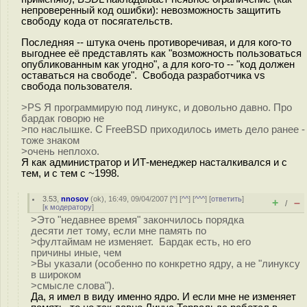
непроверенный код ошибки): невозможность защитить
свободу кода от посягательств.
Последняя -- штука очень противоречивая, и для кого-то
выгоднее её представлять как "возможность пользоваться
опубликованным как угодно", а для кого-то -- "код должен
оставаться на свободе". Свобода разработчика vs
свобода пользователя.
>PS Я программирую под линукс, и довольно давно. Про
бардак говорю не
>по наслышке. С FreeBSD приходилось иметь дело ранее -
тоже знаком
>очень неплохо.
Я как администратор и ИТ-менеджер насталкивался и с
тем, и с тем с ~1998.
3.53
,
nnosov
(
ok
), 16:49, 09/04/2007 [
^
] [
^^
] [
^^^
] [
ответить
]
+
–
/
[
к модератору
]
>Это "недавнее время" закончилось порядка
десяти лет тому, если мне память по
>фултаймам не изменяет. Бардак есть, но его
причины иные, чем
>Вы указали (особенно по конкретно ядру, а не "линуксу
в широком
>смысле слова").
Да, я имел в виду именно ядро. И если мне не изменяет