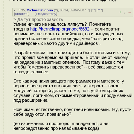
3.35
,
Michael Shigorin
(
?
), 03:34, 09/04/2007 [
^
] [
^^
] [
^^^
]
+
–
/
[
ответить
]
[
к модератору
]
> Да тут просто зависть
Умнее ничего не нашлось ляпнуть? Почитайте
тред на
http://kerneltrap.org/node/6692
-- если хватит
понимания не только английского, но и вынужденных
причин более высокого порядка, чем "натырить взад
нареверсеных как-то другими драйверов".
Разработчикам Linux приходится быть готовым и к тому,
что проект всё время на прицеле. В отличие от никому
на радаре не заметных опёнков. Поэтому даже с тем,
чтобы "смержить нареверсенное" -- всё оказывается
гораздо сложнее.
Это как код начинающего программиста и матёрого: у
первого всё просто и в один лист, у второго -- вагон
модулей, который делает то же, но с учётом крайних
случаев, логгингом, откомментированный и продуманный
под расширение.
Новчикам, естественно, понятней новичковый. Ну, пусть
себе радуются, правильно?
(во избежание: я про project management, а не
непосредственно про налабывание кода)