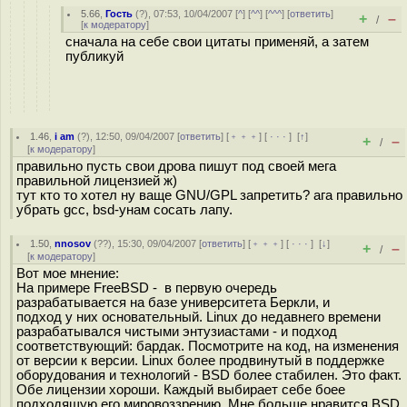
5.66
,
Гость
(
?
), 07:53, 10/04/2007 [
^
] [
^^
] [
^^^
] [
ответить
]
+
–
/
[
к модератору
]
сначала на себе свои цитаты применяй, а затем
публикуй
1.46
,
i am
(
?
), 12:50, 09/04/2007 [
ответить
] [
﹢﹢﹢
] [
· · ·
]
[
↑
]
+
–
/
[
к модератору
]
правильно пусть свои дрова пишут под своей мега
правильной лицензией ж)
тут кто то хотел ну ваще GNU/GPL запретить? ага правильно
убрать gcc, bsd-унам сосать лапу.
1.50
,
nnosov
(
??
), 15:30, 09/04/2007 [
ответить
] [
﹢﹢﹢
] [
· · ·
]
[
↓
]
+
–
/
[
к модератору
]
Вот мое мнение:
На примере FreeBSD - в первую очередь
разрабатывается на базе университета Беркли, и
подход у них основательный. Linux до недавнего времени
разрабатывался чистыми энтузиастами - и подход
соответствующий: бардак. Посмотрите на код, на изменения
от версии к версии. Linux более продвинутый в поддержке
оборудования и технологий - BSD более стабилен. Это факт.
Обе лицензии хороши. Каждый выбирает себе боее
подходящую его мировоззрению. Мне больше нравится BSD