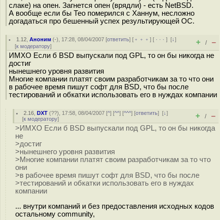
слаке) на опен. Загнется опен (врядли) - есть NetBSD.
А вообще если бы Тео померился с Ханнум, несложно
догадаться про бешенный успех результирующей ОС.
1.12
,
Аноним
(
-
), 17:28, 08/04/2007 [
ответить
] [
﹢﹢﹢
] [
· · ·
]
[
↓
]
+
–
/
[
к модератору
]
ИМХО Если б BSD выпускали под GPL, то он бы никогда не
достиг
нынешнего уровня развития
Многие компании платят своим разработчикам за то что они
в рабочее время пишут софт для BSD, что бы после
тестирований и обкатки использовать его в нуждах компании
2.16
,
DXT
(
??
), 17:58, 08/04/2007 [
^
] [
^^
] [
^^^
] [
ответить
]
[
↓
]
+
–
/
[
к модератору
]
>ИМХО Если б BSD выпускали под GPL, то он бы никогда
не
>достиг
>нынешнего уровня развития
>Многие компании платят своим разработчикам за то что
они
>в рабочее время пишут софт для BSD, что бы после
>тестирований и обкатки использовать его в нуждах
компании
... внутри компаний и без предоставления исходных кодов
остальному community,