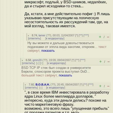
микрасофт, подлый, у BSD-шников, недалёких,
да и стырил исходники-то стека...
Да, кстати, а мне действительно пофиг :) Я лишь
указываю присутствующим на логическую
несостоятельность их рассуждений там, где, на
мой взгляд, таковая имеется.
8.74
,
lamer
(
??
), 00:03, 11/04/2007 [
^
] [
^^
] [
^^^
]
+
–
/
[
ответить
]
[
к модератору
]
Ну вы можете и дальше довольствоваться
подачками от эппла вида захотим, откроем...
текст
свёрнут,
показать
6.58
,
gmm20
(
??
), 19:09, 09/04/2007 [
^
] [
^^
] [
^^^
]
+
–
/
[
ответить
]
[
↓
] [
↑
] [
к модератору
]
BSD TCP IP стек был создан в университете
Беркли, спонсором проекта выступил DoD...
большой текст свёрнут,
показать
7.60
,
B.O.B.A.H.
(
??
), 20:45, 09/04/2007 [
^
] [
^^
] [
^^^
]
+
–
/
[
ответить
]
[
↓
] [
к модератору
]
", в свое время IBM инвестировала в разработку
ядра Linux более миллиарда долларов, "
интересно, куда эти деньги делись? похоже на
чисто маркетинговую фразу.
возможно, это всего лишь "упущенная прибыль"
от продажи патентов и т.п. муть.