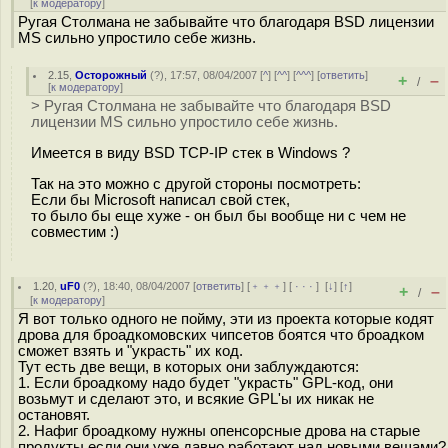
[
к модератору
]
Ругая Столмана не забывайте что благодаря BSD лицензии
MS сильно упростило себе жизнь.
2.15
,
Осторожный
(
?
), 17:57, 08/04/2007 [
^
] [
^^
] [
^^^
] [
ответить
]
+
–
/
[
к модератору
]
> Ругая Столмана не забывайте что благодаря BSD
лицензии MS сильно упростило себе жизнь.
Имеется в виду BSD TCP-IP стек в Windows ?
Так на это можно с другой стороны посмотреть:
Если бы Microsoft написал свой стек,
то было бы еще хуже - он был бы вообще ни с чем не
совместим :)
1.20
,
uF0
(
?
), 18:40, 08/04/2007 [
ответить
] [
﹢﹢﹢
] [
· · ·
]
[
↓
] [
↑
]
+
–
/
[
к модератору
]
Я вот только одного не пойму, эти из проекта которые кодят
дрова для броадкомовских чипсетов боятся что броадком
сможет взять и "украсть" их код.
Тут есть две вещи, в которых они заблуждаются:
1. Если броадкому надо будет "украсть" GPL-код, они
возьмут и сделают это, и всякие GPL'ы их никак не
остановят.
2. Нафиг броадкому нужны опенсорсные дрова на старые
продукты если они уже давно работают над новыми вещами?