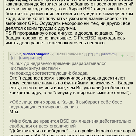
как лицензия действительно свободная от всех ограничений,
и если пишу код с нуля, то выбираю BSD лицензию. Кто-то
боится что упоминание его имени не увядят в коммерческом
коде, или он хочет получать чужой код взамен своего - те
выбирают GPL. Осуждать нехорошо ни тех, ни других: все
делятся своим трудом с другими.
PS Я программирую под линукс, и довольно давно. Про
бардак говорю не по наслышке. С FreeBSD приходилось
иметь дело ранее - тоже знаком очень неплохо.
2.52
,
Michael Shigorin
(
?
), 16:30, 09/04/2007 [
^
] [
^^
] [
^^^
] [
ответить
]
+
–
/
[
↓
] [
к модератору
]
>Linux до недавнего времени разрабатывался
чистыми энтузиастами -
>и подход соответствующий: бардак.
Это "недавнее время" закончилось порядка десяти лет
тому, если мне память по фултаймам не изменяет. Бардак
есть, но его причины иные, чем Вы указали (особенно по
конкретно ядру, а не "линуксу в широком смысле слова").
>Обе лицензии хороши. Каждый выбирает себе боее
подходящую его мировоззрению.
Мгм.
>Мне больше нравится BSD как лицензия действительно
свободная от всех ограничений
"Действительно свободное" -- это public domain (тоже порой
применяю); BSDL накладывает неявное ограничение (как