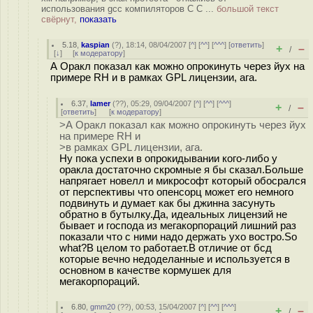
использования gcc компиляторов С С ...
большой текст
свёрнут,
показать
5.18
,
kaspian
(
?
), 18:14, 08/04/2007 [
^
] [
^^
] [
^^^
] [
ответить
]
+
–
/
[
↓
] [
к модератору
]
А Оракл показал как можно опрокинуть через йух на
примере RH и в рамках GPL лицензии, ага.
6.37
,
lamer
(
??
), 05:29, 09/04/2007 [
^
] [
^^
] [
^^^
]
+
–
/
[
ответить
]
[
к модератору
]
>А Оракл показал как можно опрокинуть через йух
на примере RH и
>в рамках GPL лицензии, ага.
Ну пока успехи в опрокидывании кого-либо у
оракла достаточно скромные я бы сказал.Больше
напрягает новелл и микрософт который обосрался
от перспективы что опенсорц может его немного
подвинуть и думает как бы джинна засунуть
обратно в бутылку.Да, идеальных лицензий не
бывает и господа из мегакорпораций лишний раз
показали что с ними надо держать ухо востро.So
what?В целом то работает.В отличие от бсд
которые вечно недоделанные и используется в
основном в качестве кормушек для
мегакорпораций.
6.80
,
gmm20
(
??
), 00:53, 15/04/2007 [
^
] [
^^
] [
^^^
]
+
–
/