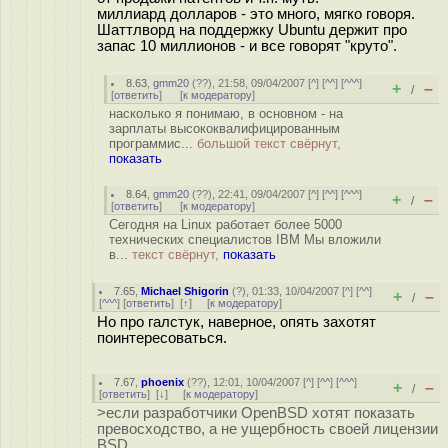
миллиард долларов - это много, мягко говоря.
Шаттлворд на поддержку Ubuntu держит про
запас 10 миллионов - и все говорят "круто".
8.63
,
gmm20
(
??
), 21:58, 09/04/2007 [
^
] [
^^
] [
^^^
]
+
–
/
[
ответить
]
[
к модератору
]
насколько я понимаю, в основном - на
зарплаты высококвалифицированным
программис...
большой текст свёрнут,
показать
8.64
,
gmm20
(
??
), 22:41, 09/04/2007 [
^
] [
^^
] [
^^^
]
+
–
/
[
ответить
]
[
к модератору
]
Сегодня на Linux работает более 5000
технических специалистов IBM Мы вложили
в...
текст свёрнут,
показать
7.65
,
Michael Shigorin
(
?
), 01:33, 10/04/2007 [
^
] [
^^
]
+
–
/
[
^^^
] [
ответить
]
[
↑
] [
к модератору
]
Но про галстук, наверное, опять захотят
поинтересоваться.
7.67
,
phoenix
(
??
), 12:01, 10/04/2007 [
^
] [
^^
] [
^^^
]
+
–
/
[
ответить
]
[
↓
] [
к модератору
]
>если разработчики OpenBSD хотят показать
превосходство, а не ущербность своей лицензии
BSD