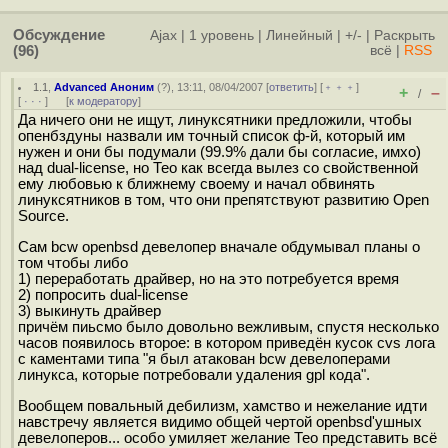
Обсуждение
Ajax
|
1 уровень
|
Линейный
|
+/-
|
Раскрыть
(96)
всё
|
RSS
1.1
,
Advanced Аноним
(
?
), 13:11, 08/04/2007 [
ответить
] [
﹢﹢﹢
]
+
–
/
[
· · ·
]
[
к модератору
]
Да ничего они не ищут, линуксятники предложили, чтобы
опенбздуны назвали им точный список ф-й, который им
нужен и они бы подумали (99.9% дали бы согласие, имхо)
над dual-license, но Тео как всегда вылез со свойственной
ему любовью к ближнему своему и начал обвинять
линуксятников в том, что они препятствуют развитию Open
Source.
Сам bcw openbsd девелопер вначале обдумывал планы о
том чтобы либо
1) переработать драйвер, но на это потребуется время
2) попросить dual-license
3) выкинуть драйвер
причём пиьсмо было довольно вежливым, спустя несколько
часов появилось второе: в котором приведён кусок cvs лога
с каментами типа "я был атакован bcw девелоперами
линукса, которые потребовали удаления gpl кода".
Вообщем повальный дебилизм, хамство и нежелание идти
навстречу является видимо общей чертой openbsd'ушных
девелоперов... особо умиляет желание Тео представить всё