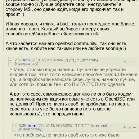
source гос-во :) Лучше обратите свои "инструменты" в
сторону M$.. оно давно ждёт, когда его прикончат, так и
просит :)
И linux хорошо, и minix, и bsd.. только последнее мне ближе,
а именно - open. Каждый выбирает в меру своих
способностей/потребностей/возможностей.
А что касается нашего openbsd community.. так оно есть,
какое есть, любите нас такими или не любите вообще :)
2.32
,
uF0
(
?
), 01:12, 09/04/2007 [
^
] [
^^
] [
^^^
] [
ответить
]
+
–
/
[
к модератору
]
> Мде.. столько воды налили.. Лучше бы не упрекали
людей в том, что что-то написано плохо/не так/с3.14жжено/
т.д., а попробовали написать своё, лучше, намного лучше,
или хотя бы помочь тем, кто ПЫТАЕТСЯ это сделать.
А вот это своё, самописаное, должно ли оно быть кодом
выполняющим функции которые уже есть в OpenBSD или
не должно? Просто писать своё не проблема, но писать
своё хоть это уже было написано (и это можно
использовать), это непродуктивно.
3.36
,
lamer
(
??
), 04:43, 09/04/2007 [
^
] [
^^
] [
^^^
] [
ответить
]
+
–
/
[
к модератору
]
>не проблема, но писать своё хоть это уже было