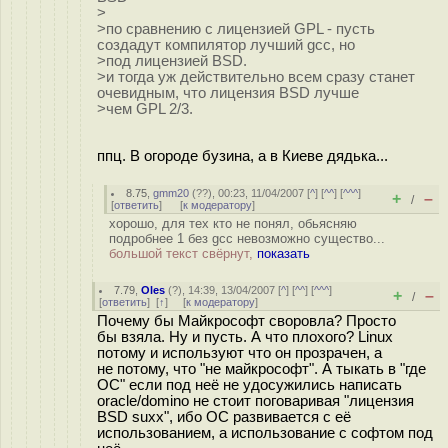
>
>по сравнению с лицензией GPL - пусть
создадут компилятор лучший gcc, но
>под лицензией BSD.
>и тогда уж действительно всем сразу станет
очевидным, что лицензия BSD лучше
>чем GPL 2/3.
ппц. В огороде бузина, а в Киеве дядька...
8.75
,
gmm20
(
??
), 00:23, 11/04/2007 [
^
] [
^^
] [
^^^
]
+
–
/
[
ответить
]
[
к модератору
]
хорошо, для тех кто не понял, обьясняю
подробнее 1 без gcc невозможно существо...
большой текст свёрнут,
показать
7.79
,
Oles
(
?
), 14:39, 13/04/2007 [
^
] [
^^
] [
^^^
]
+
–
/
[
ответить
]
[
↑
] [
к модератору
]
Почему бы Майкрософт своровла? Просто
бы взяла. Ну и пусть. А что плохого? Linux
потому и используют что он прозрачен, а
не потому, что "не майкрософт". А тыкать в "где
ОС" если под неё не удосужились написать
oracle/domino не стоит поговаривая "лицензия
BSD suxx", ибо ОС развивается с её
использованием, а использование с софтом под