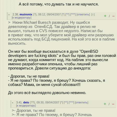
А всё потому, что думать так и не научился.
2.38
,
mutronix
(
?
), 08:12, 09/04/2007 [
^
] [
^^
] [
^^^
] [
ответить
]
[
↑
]
+
–
/
[
к модератору
]
> Нюни Michael Buesch разводит. Ну ошибся
девелопер из ОпенБСД. Так драйвер в релиз не
вышел, только в CVS повисел недолго. Написал бы
в приват ему, что мол уберите мой драйвер или разрешаю
использовать под БСД лицензией. На кой это все в паблик
выносить.
Он мог бы вообще высказаться в духе "OpenBSD
developers are fucking idiots" и был бы прав, раз они головой
не думают, когда коммитят код. На паблик это вынесли
именно разработчики опенька, чтобы лишний раз
пропеариться. Довели ситуацию до анекдота:
- Дорогая, ты не права!
- Я не права? По твоему, я брешу? Хочешь сказать, я
собака? Мама, он меня сукой обозвал!!!
До этого всё выглядело довольно невинно.
3.41
,
deis
(
??
), 09:30, 09/04/2007 [
^
] [
^^
] [
^^^
] [
ответить
]
+
–
/
[
к модератору
]
>- Дорогая, ты не права!
>- Я не права? По твоему, я брешу? Хочешь