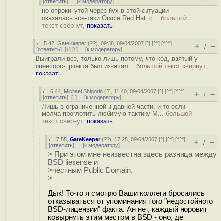
[
ответить
]
[
к модератору
]
но опрокинутой через йух в этой ситуации
оказалась все-таки Oracle Red Hat, с...
большой
текст свёрнут,
показать
5.42
,
GateKeeper
(
??
), 09:38, 09/04/2007 [
^
] [
^^
] [
^^^
]
+
–
/
[
ответить
]
[
↓
] [
↑
] [
к модератору
]
Выиграли все, только лишь потому, что код, взятый у
опенсорс-проекта был изначал...
большой текст свёрнут,
показать
6.44
,
Michael Shigorin
(
?
), 11:40, 09/04/2007 [
^
] [
^^
] [
^^^
]
+
–
/
[
ответить
]
[
↓
] [
к модератору
]
Лишь в ограниченной и давней части, и то если
молча проглотить любимую тактику M...
большой
текст свёрнут,
показать
7.55
,
GateKeeper
(
??
), 17:25, 09/04/2007 [
^
] [
^^
] [
^^^
]
+
–
/
[
ответить
]
[
к модератору
]
> При этом мне неизвестна здесь разница между
BSD liesense и
>честным Public Domain.
>
Дык! То-то я смотрю Ваши коллеги бросились
отказываться от упоминания того "недостойного
BSD-лицензии" факта. Ан нет, каждый норовит
ковырнуть этим местом в BSD - оно, де,