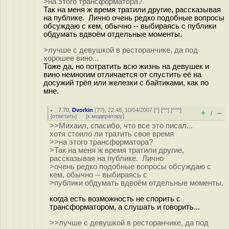
>на этого трансформатора?
Так на меня ж время тратили другие, рассказывая
на публике. Лично очень редко подобные вопросы
обсуждаю с кем, обычно -- выбираясь с публики
обдумать вдвоём отдельные моменты.
>лучше с девушкой в ресторанчике, да под
хорошее вино...
Тоже да, но потратить всю жизнь на девушек и
вино немногим отличается от спустить её на
досужий трёп или железки с байтиками, как по
мне.
7.70
,
Dvorkin
(
??
), 22:48, 10/04/2007 [
^
] [
^^
] [
^^^
]
+
–
/
[
ответить
]
[
к модератору
]
>>Михаил, спасибо, что все это писал...
хотя стоило ли тратить свое время
>>на этого трансформатора?
>Так на меня ж время тратили другие,
рассказывая на публике. Лично
>очень редко подобные вопросы обсуждаю с
кем, обычно -- выбираясь с
>публики обдумать вдвоём отдельные моменты.
когда есть возможность не спорить с
трансформатором, а слушать и говорить...
>>лучше с девушкой в ресторанчике, да под