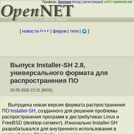
Профиль:
Аноним
(
вход
|
регистрация
)
неRU
opennet.me
[
новости
/
+++
|
форум
|
теги
|
]
Выпуск Installer-SH 2.8,
универсального формата для
распространения ПО
29.05.2026 23:31 (MSK)
Выпущена новая версия формата распространения
ПО
Installer-SH
, созданного для решения проблемы
распространения программ в дистрибутивах Linux и
FreeBSD (desktop-сегмент). Изначально Installer-SH
разрабатывался для внутреннего использования в