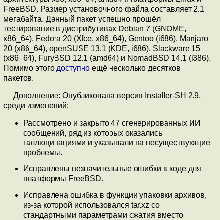
FreeBSD. Размер установочного файла составляет 2.1
мегабайта. Данный пакет успешно прошёл
тестирование в дистрибутивах Debian 7 (GNOME,
x86_64), Fedora 20 (Xfce, x86_64), Gentoo (i686), Manjaro
20 (x86_64), openSUSE 13.1 (KDE, i686), Slackware 15
(x86_64), FuryBSD 12.1 (amd64) и NomadBSD 14.1 (i386).
Помимо этого
доступно
ещё несколько десятков
пакетов.
Дополнение: Опубликована версия Installer-SH 2.9,
среди изменений:
Рассмотрено и закрыто 47 сгенерированных ИИ
сообщений, ряд из которых оказались
галлюцинациями и указывали на несуществующие
проблемы.
Исправлены незначительные ошибки в коде для
платформы FreeBSD.
Исправлена ошибка в функции упаковки архивов,
из-за которой использовался tar.xz со
стандартными параметрами сжатия вместо