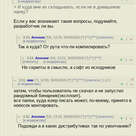
[
к модератору
]
> И куда мне их складывать, если не в домашнюю
папку?
Если у вас возникают такие вопросы, подумайте,
разработчик ли вы.
4.53
,
Аноним
(
53
), 13:20, 30/05/2026 [
^
] [
^^
] [
^^^
] [
ответить
]
+
–
/
[
к модератору
]
Так а куда? От рута что-ли компилировать?
5.54
,
Аноним
(
53
), 13:21, 30/05/2026 [
^
] [
^^
] [
^^^
]
+
–
/
[
ответить
]
[
к модератору
]
Не скрипты в смысле, а софт из исходников
–1
3.51
,
мяв
(
?
), 12:59, 30/05/2026 [
^
] [
^^
] [
^^^
] [
ответить
]
[
↓
] [
↑
]
+
–
[
к модератору
]
/
затем, чтобы пользователь не скачал и не запустил
рандомный бинарник(эксплоит).
все папки, куда юзер писать может, по-моему, принято в
ноексек монтировать.
4.52
,
Аноним
(
53
), 13:19, 30/05/2026 [
^
] [
^^
] [
^^^
] [
ответить
]
+
–
/
[
к модератору
]
Подожди а в каких дистрибутивах так по умолчанию?