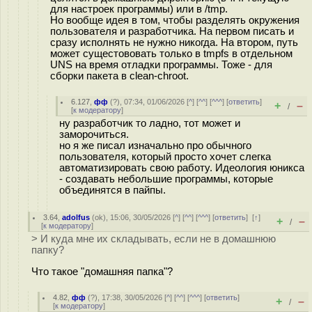
для настроек программы) или в /tmp.
Но вообще идея в том, чтобы разделять окружения
пользователя и разработчика. На первом писать и
сразу исполнять не нужно никогда. На втором, путь
может сущестововать только в tmpfs в отдельном
UNS на время отладки программы. Тоже - для
сборки пакета в clean-chroot.
6.127
,
фф
(
?
), 07:34, 01/06/2026 [
^
] [
^^
] [
^^^
] [
ответить
]
+
–
/
[
к модератору
]
ну разработчик то ладно, тот может и
заморочиться.
но я же писал изначально про обычного
пользователя, который просто хочет слегка
автоматизировать свою работу. Идеология юникса
- создавать небольшие программы, которые
объединятся в пайпы.
3.64
,
adolfus
(
ok
), 15:06, 30/05/2026 [
^
] [
^^
] [
^^^
] [
ответить
]
[
↑
]
+
–
/
[
к модератору
]
> И куда мне их складывать, если не в домашнюю
папку?
Что такое "домашняя папка"?
4.82
,
фф
(
?
), 17:38, 30/05/2026 [
^
] [
^^
] [
^^^
] [
ответить
]
+
–
/
[
к модератору
]