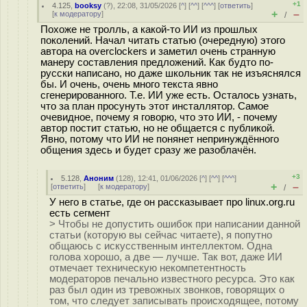
+1
4.125
,
booksy
(
?
), 22:08, 31/05/2026 [
^
] [
^^
] [
^^^
] [
ответить
]
+
–
[
к модератору
]
/
Похоже не тролль, а какой-то ИИ из прошлых
поколений. Начал читать статью (очередную) этого
автора на overclockers и заметил очень странную
манеру составления предложений. Как будто по-
русски написано, но даже школьник так не изъяснялся
бы. И очень, очень много текста явно
сгенерированного. Т.е. ИИ уже есть. Осталось узнать,
что за план просунуть этот инсталлятор. Самое
очевидное, почему я говорю, что это ИИ, - почему
автор постит статью, но не общается с публикой.
Явно, потому что ИИ не понянет непринуждённого
общения здесь и будет сразу же разоблачён.
+3
5.128
,
Аноним
(
128
), 12:41, 01/06/2026 [
^
] [
^^
] [
^^^
]
+
–
[
ответить
]
[
к модератору
]
/
У него в статье, где он рассказывает про linux.org.ru
есть сегмент
> Чтобы не допустить ошибок при написании данной
статьи (которую вы сейчас читаете), я попутно
общаюсь с искусственным интеллектом. Одна
голова хорошо, а две — лучше. Так вот, даже ИИ
отмечает техническую некомпетентность
модераторов печально известного ресурса. Это как
раз был один из тревожных звонков, говорящих о
том, что следует записывать происходящее, потому