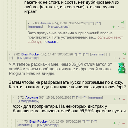
пакетник не стоит. и соотв. нет дублирования их
либ во флатпаке, и в системе) это еще лучше
играет
+1
7.63
,
Аноним
(
65
), 15:01, 30/05/2026 [
^
] [
^^
] [
^^^
]
+
–
[
ответить
]
[
к модератору
]
/
Зато протухание рантайма у приложений вполне
практикуется Пять установленных ве...
большой текст
свёрнут,
показать
+2
2.62
,
BrainFucker
(
ok
), 14:47, 30/05/2026 [
^
] [
^^
] [
^^^
] [
ответить
]
[
↓
]
+
–
[
↑
] [
к модератору
]
/
> А теперь расскажи мне, чем x86_64 отличается от
amd64 и зачем вообще в линуксе и фре свой аналог
Program Files из винды.
Затем чтобы не разбрасывать куски программы по диску.
Кстати, в каком году в линуксе появилась директория /opt?
3.72
,
Аноним
(
65
), 15:56, 30/05/2026 [
^
] [
^^
] [
^^^
] [
ответить
]
+
–
/
[
к модератору
]
/opt - для проприетари. На некоторых дистрах у
большинства пользователей она 99,99% времени пустая.
4.73
,
BrainFucker
(
ok
), 16:00, 30/05/2026 [
^
] [
^^
] [
^^^
]
+
–
/
[
ответить
]
[
к модератору
]