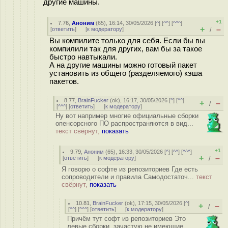
другие машины.
+1
7.76
,
Аноним
(
65
), 16:14, 30/05/2026 [
^
] [
^^
] [
^^^
]
+
–
[
ответить
]
[
к модератору
]
/
Вы компилите только для себя. Если бы вы
компилили так для других, вам бы за такое
быстро навтыкали.
А на другие машины можно готовый пакет
установить из общего (разделяемого) кэша
пакетов.
8.77
,
BrainFucker
(
ok
), 16:17, 30/05/2026 [
^
] [
^^
]
+
–
/
[
^^^
] [
ответить
]
[
к модератору
]
Ну вот например многие официальные сборки
опенсорсного ПО распространяются в вид...
текст свёрнут,
показать
+1
9.79
,
Аноним
(
65
), 16:33, 30/05/2026 [
^
] [
^^
] [
^^^
]
+
–
[
ответить
]
[
к модератору
]
/
Я говорю о софте из репозиториев Где есть
сопроводители и правила Самодостаточ...
текст
свёрнут,
показать
10.81
,
BrainFucker
(
ok
), 17:15, 30/05/2026 [
^
]
+
–
/
[
^^
] [
^^^
] [
ответить
]
[
к модератору
]
Причём тут софт из репозиториев Это
левые сборки, зачастую не имеющие