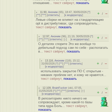
отношение...
текст свёрнут,
показать
11.90
,
Аноним
(
65
), 18:47, 30/05/2026 [
^
]
+
–
/
[
^^
] [
^^^
] [
ответить
]
[
к модератору
]
Левые сборки не влияют на стандартизацию
opt в дистрибутивах, где сопроводитель...
текст свёрнут,
показать
12.97
,
Аноним
(
96
), 21:19, 30/05/2026 [
^
]
+
–
/
[
^^
] [
^^^
] [
ответить
]
[
↓
] [
к модератору
]
О деталях спорите Это же вообще то
дебильный подход сам по себе - располагать
в...
текст свёрнут,
показать
13.116
,
Аноним
(
116
), 15:12,
+
–
31/05/2026 [
^
] [
^^
] [
^^^
] [
ответить
]
/
[
к модератору
]
использовать закрытое ПО С открытым -
никаких проблем нет, и кому не нравятся...
текст свёрнут,
показать
12.109
,
BrainFucker
(
ok
), 07:05,
+1
31/05/2026 [
^
] [
^^
] [
^^^
] [
ответить
]
[
↑
]
+
–
/
[
к модератору
]
В репозиториях никто ничего не
сопровождает, кроме какой-то базы
типа ядра Боль...
текст свёрнут,
показать