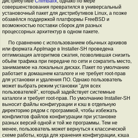
дистрибутиве
Chimbalix
, однако по мере
совершенствования превратился в универсальный
установочный пакет для дистрибутивов Linux, а позже
обзавёлся поддержкой платформы FreeBSD и
возможностью поставки сборок для разных
процессорных архитектур в одном пакете.
По сравнению с использованием обычных архивов
или формата AppImage в Installer-SH проведена
оптимизация алгоритмов сжатия, позволившая снизить
объём трафика при передаче по сети и сократить место,
занимаемое на локальных дисках. Пакет по умолчанию
работает в домашнем каталоге и не требует root-прав
для установки и удаления ПО. Однако пользователь
может выбрать режим установки "для всех
пользователей", который задействует системные
каталоги и требует root-прав. По умолчанию Installer-SH
выносит файлы конфигурации и кэш в отдельную
директорию рядом с программой, чтобы избежать
конфликтов файлов конфигурации при установке
разных версий одной и той же программы. Тем не
менее, пользователь может вернуться к классической
схеме работы, когда для хранения конфигурации, кэша