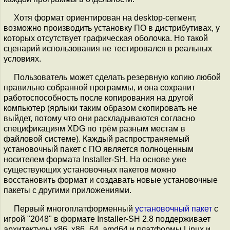
Хотя формат ориентирован на desktop-сегмент,
возможно производить установку ПО в дистрибутивах, у
которых отсутствует графическая оболочка. Но такой
сценарий использования не тестировался в реальных
условиях.
Пользователь может сделать резервную копию любой
правильно собранной программы, и она сохранит
работоспособность после копирования на другой
компьютер (ярлыки таким образом скопировать не
выйдет, потому что они раскладываются согласно
спецификациям XDG по трём разным местам в
файловой системе). Каждый распространяемый
установочный пакет с ПО является полноценным
носителем формата Installer-SH. На основе уже
существующих установочных пакетов можно
восстановить формат и создавать новые установочные
пакеты с другими приложениями.
Первый многоплатформенный
установочный пакет
с
игрой "2048" в формате Installer-SH 2.8 поддерживает
архитектуры x86, x86_64, amd64 и платформы Linux и