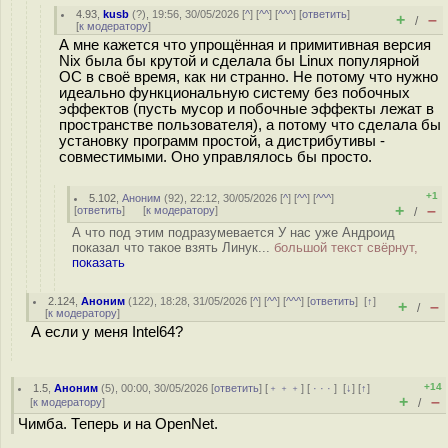
4.93
,
kusb
(
?
), 19:56, 30/05/2026 [
^
] [
^^
] [
^^^
] [
ответить
]
+
–
/
[
к модератору
]
А мне кажется что упрощённая и примитивная версия
Nix была бы крутой и сделала бы Linux популярной
ОС в своё время, как ни странно. Не потому что нужно
идеально функциональную систему без побочных
эффектов (пусть мусор и побочные эффекты лежат в
пространстве пользователя), а потому что сделала бы
установку программ простой, а дистрибутивы -
совместимыми. Оно управлялось бы просто.
+1
5.102
,
Аноним
(
92
), 22:12, 30/05/2026 [
^
] [
^^
] [
^^^
]
+
–
[
ответить
]
[
к модератору
]
/
А что под этим подразумевается У нас уже Андроид
показал что такое взять Линук...
большой текст свёрнут,
показать
2.124
,
Аноним
(
122
), 18:28, 31/05/2026 [
^
] [
^^
] [
^^^
] [
ответить
]
[
↑
]
+
–
/
[
к модератору
]
А если у меня Intel64?
+14
1.5
,
Аноним
(
5
), 00:00, 30/05/2026 [
ответить
] [
﹢﹢﹢
] [
· · ·
]
[
↓
] [
↑
]
+
–
[
к модератору
]
/
Чимба. Теперь и на OpenNet.