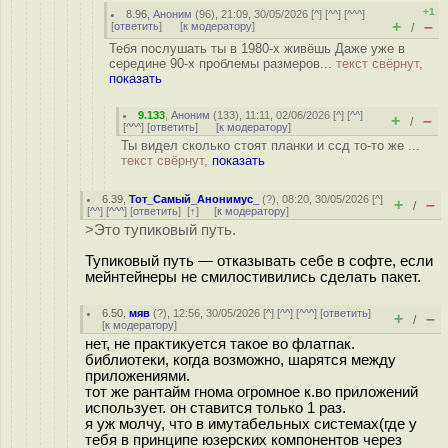
+1
8.96
,
Аноним
(
96
), 21:09, 30/05/2026 [
^
] [
^^
] [
^^^
]
+
–
[
ответить
]
[
к модератору
]
/
Тебя послушать ты в 1980-х живёшь Даже уже в
середине 90-х проблемы размеров...
текст свёрнут,
показать
9.133
,
Аноним
(
133
), 11:11, 02/06/2026 [
^
] [
^^
]
+
–
/
[
^^^
] [
ответить
]
[
к модератору
]
Ты видел сколько стоят планки и ссд то-то же ...
текст свёрнут,
показать
6.39
,
Тот_Самый_Анонимус_
(
?
), 08:20, 30/05/2026 [
^
]
+
–
/
[
^^
] [
^^^
] [
ответить
]
[
↑
] [
к модератору
]
>Это тупиковый путь.
Тупиковый путь — отказывать себе в софте, если
мейнтейнеры не смилостивились сделать пакет.
6.50
,
мяв
(
?
), 12:56, 30/05/2026 [
^
] [
^^
] [
^^^
] [
ответить
]
+
–
/
[
к модератору
]
нет, не практикуется такое во флатпак.
библиотеки, когда возможно, шарятся между
приложениями.
тот же рантайм гнома огромное к.во приложений
использует. он ставится только 1 раз.
я уж молчу, что в имутабельных системах(где у
тебя в принципе юзерских компонентов через