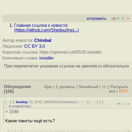
+
–
исправить
/
–23
Главная ссылка к новости
(
https://github.com/Shedou/Inst...
)
Автор новости:
Chimbal
Лицензия:
CC BY 3.0
Короткая ссылка: https://opennet.ru/65535-installer
Ключевые слова:
installer
При перепечатке указание ссылки на opennet.ru обязательно
Обсуждение
Ajax
|
1 уровень
|
Линейный
|
+/-
|
Раскрыть
(105)
всё
|
RSS
1.1
,
booksy
(
?
), 23:42, 29/05/2026 [
ответить
] [
﹢﹢﹢
] [
· · ·
]
[
↓
]
+
–
/
[
к модератору
]
> 2048
Какие пакеты ещё есть?