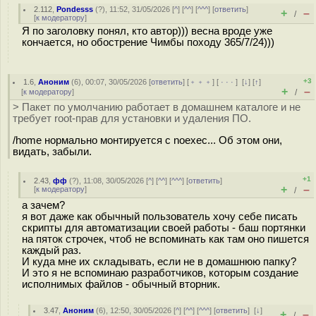
2.112
,
Pondesss
(
?
), 11:52, 31/05/2026 [
^
] [
^^
] [
^^^
] [
ответить
]
+
–
/
[
к модератору
]
Я по заголовку понял, кто автор))) весна вроде уже
кончается, но обострение Чимбы походу 365/7/24)))
+3
1.6
,
Аноним
(
6
), 00:07, 30/05/2026 [
ответить
] [
﹢﹢﹢
] [
· · ·
]
[
↓
] [
↑
]
+
–
[
к модератору
]
/
> Пакет по умолчанию работает в домашнем каталоге и не
требует root-прав для установки и удаления ПО.
/home нормально монтируется с noexec... Об этом они,
видать, забыли.
+1
2.43
,
фф
(
?
), 11:08, 30/05/2026 [
^
] [
^^
] [
^^^
] [
ответить
]
+
–
[
к модератору
]
/
а зачем?
я вот даже как обычный пользователь хочу себе писать
скрипты для автоматизации своей работы - баш портянки
на пяток строчек, чтоб не вспоминать как там оно пишется
каждый раз.
И куда мне их складывать, если не в домашнюю папку?
И это я не вспоминаю разработчиков, которым создание
исполнимых файлов - обычный вторник.
3.47
,
Аноним
(
6
), 12:50, 30/05/2026 [
^
] [
^^
] [
^^^
] [
ответить
]
[
↓
]
+
–
/