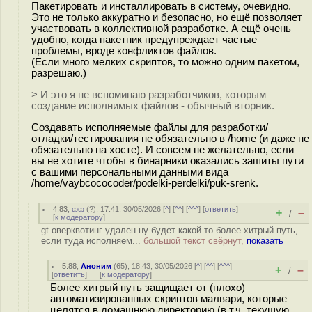
Пакетировать и инсталлировать в систему, очевидно.
Это не только аккуратно и безопасно, но ещё позволяет
участвовать в коллективной разработке. А ещё очень
удобно, когда пакетник предупреждает частые
проблемы, вроде конфликтов файлов.
(Если много мелких скриптов, то можно одним пакетом,
разрешаю.)
> И это я не вспоминаю разработчиков, которым
создание исполнимых файлов - обычный вторник.
Создавать исполняемые файлы для разработки/
отладки/тестирования не обязательно в /home (и даже не
обязательно на хосте). И совсем не желательно, если
вы не хотите чтобы в бинарники оказались зашиты пути
с вашими персональными данными вида
/home/vaybcococoder/podelki-perdelki/puk-srenk.
4.83
,
фф
(
?
), 17:41, 30/05/2026 [
^
] [
^^
] [
^^^
] [
ответить
]
+
–
/
[
к модератору
]
gt оверквотинг удален ну будет какой то более хитрый путь,
если туда исполняем...
большой текст свёрнут,
показать
5.88
,
Аноним
(
65
), 18:43, 30/05/2026 [
^
] [
^^
] [
^^^
]
+
–
/
[
ответить
]
[
к модератору
]
Более хитрый путь защищает от (плохо)
автоматизированных скриптов малвари, которые
целятся в домашнюю директорию (в т.ч. текущую