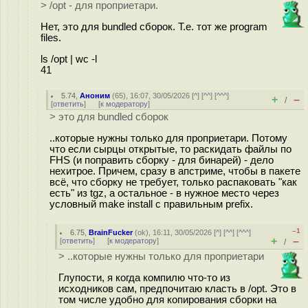
> /opt - для проприетари.
Нет, это для bundled сборок. Т.е. тот же program
files.
ls /opt | wc -l
41
5.74
,
Аноним
(
65
), 16:07, 30/05/2026 [
^
] [
^^
] [
^^^
]
+
–
/
[
ответить
]
[
к модератору
]
> это для bundled сборок
..которые нужны только для проприетари. Потому
что если сырцы открытые, то раскидать файлы по
FHS (и поправить сборку - для бинарей) - дело
нехитрое. Причем, сразу в апстриме, чтобы в пакете
всё, что сборку не требует, только распаковать "как
есть" из tgz, а остальное - в нужное место через
условный make install с правильным prefix.
–1
6.75
,
BrainFucker
(
ok
), 16:11, 30/05/2026 [
^
] [
^^
] [
^^^
]
+
–
[
ответить
]
[
к модератору
]
/
> ..которые нужны только для проприетари
Глупости, я когда компилю что-то из
исходников сам, предпочитаю класть в /opt. Это в
том числе удобно для копирования сборки на