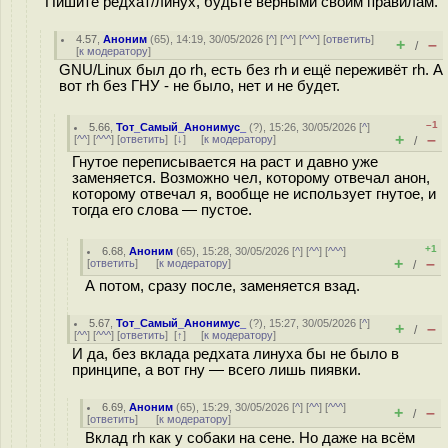
Пишите редхат/линух, будьте верными своим правилам.
4.57
,
Аноним
(
65
), 14:19, 30/05/2026 [
^
] [
^^
] [
^^^
] [
ответить
]
+
–
/
[
к модератору
]
GNU/Linux был до rh, есть без rh и ещё переживёт rh. А
вот rh без ГНУ - не было, нет и не будет.
–1
5.66
,
Тот_Самый_Анонимус_
(
?
), 15:26, 30/05/2026 [
^
]
+
–
[
^^
] [
^^^
] [
ответить
]
[
↓
] [
к модератору
]
/
Гнутое переписывается на раст и давно уже
заменяется. Возможно чел, которому отвечал анон,
которому отвечал я, вообще не использует гнутое, и
тогда его слова — пустое.
+1
6.68
,
Аноним
(
65
), 15:28, 30/05/2026 [
^
] [
^^
] [
^^^
]
+
–
[
ответить
]
[
к модератору
]
/
А потом, сразу после, заменяется взад.
5.67
,
Тот_Самый_Анонимус_
(
?
), 15:27, 30/05/2026 [
^
]
+
–
/
[
^^
] [
^^^
] [
ответить
]
[
↑
] [
к модератору
]
И да, без вклада редхата линуха бы не было в
принципе, а вот гну — всего лишь пиявки.
6.69
,
Аноним
(
65
), 15:29, 30/05/2026 [
^
] [
^^
] [
^^^
]
+
–
/
[
ответить
]
[
к модератору
]
Вклад rh как у coбаки на сене. Но даже на всём