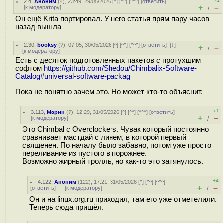
+1
2.4
,
Аноним
(
4
), 23:49, 29/05/2026 [
^
] [
^^
] [
^^^
] [
ответить
]
+
–
[
к модератору
]
/
Он ещё Krita портировал. У него статья прям пару часов
назад вышла
2.30
,
booksy
(
?
), 07:05, 30/05/2026 [
^
] [
^^
] [
^^^
] [
ответить
]
[
↓
]
+
–
/
[
к модератору
]
Есть с десяток подготовленных пакетов с протухшим
софтом
https://github.com/Shedou/Chimbalix-Software-
Catalog#universal-software-packag
Пока не понятно зачем это. Но может кто-то объяснит.
+1
3.113
,
Марин
(
?
), 12:29, 31/05/2026 [
^
] [
^^
] [
^^^
] [
ответить
]
+
–
[
к модератору
]
/
Это Chimbal с Overclockers. Чувак который постоянно
сравнивает мастдай с линем, в которой первый
священен. По началу было забавно, потом уже просто
переливание из пустого в порожнее.
Возможно жирный тролль, но как-то это затянулось.
+4
4.122
,
Аноним
(
122
), 17:21, 31/05/2026 [
^
] [
^^
] [
^^^
]
+
–
[
ответить
]
[
к модератору
]
/
Он и на linux.org.ru приходил, там его уже отметелили.
Теперь сюда пришëл.