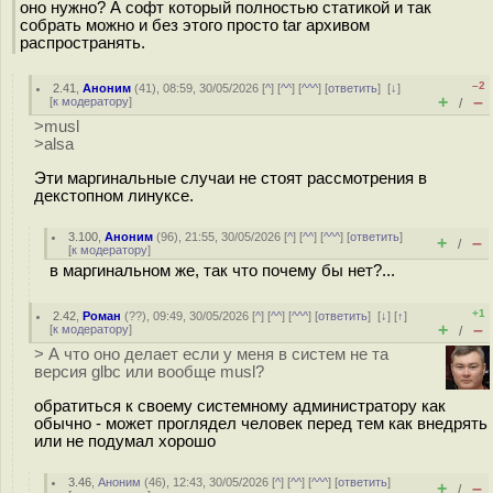
оно нужно? А софт который полностью статикой и так
собрать можно и без этого просто tar архивом
распространять.
–2
2.41
,
Аноним
(
41
), 08:59, 30/05/2026 [
^
] [
^^
] [
^^^
] [
ответить
]
[
↓
]
+
–
[
к модератору
]
/
>musl
>alsa
Эти маргинальные случаи не стоят рассмотрения в
декстопном линуксе.
3.100
,
Аноним
(
96
), 21:55, 30/05/2026 [
^
] [
^^
] [
^^^
] [
ответить
]
+
–
/
[
к модератору
]
в маргинальном же, так что почему бы нет?...
+1
2.42
,
Роман
(
??
), 09:49, 30/05/2026 [
^
] [
^^
] [
^^^
] [
ответить
]
[
↓
] [
↑
]
+
–
[
к модератору
]
/
> А что оно делает если у меня в систем не та
версия glbc или вообще musl?
обратиться к своему системному администратору как
обычно - может проглядел человек перед тем как внедрять
или не подумал хорошо
3.46
,
Аноним
(
46
), 12:43, 30/05/2026 [
^
] [
^^
] [
^^^
] [
ответить
]
+
–
/