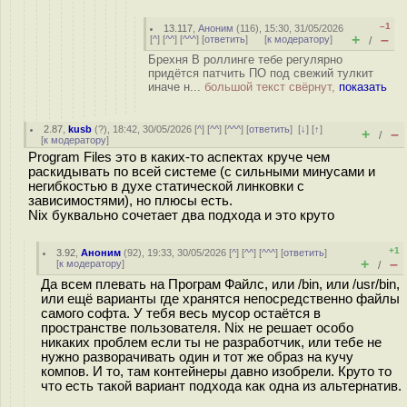
–1
13.117
,
Аноним
(
116
), 15:30, 31/05/2026
+
–
[
^
] [
^^
] [
^^^
] [
ответить
]
[
к модератору
]
/
Брехня В роллинге тебе регулярно
придётся патчить ПО под свежий тулкит
иначе н...
большой текст свёрнут,
показать
2.87
,
kusb
(
?
), 18:42, 30/05/2026 [
^
] [
^^
] [
^^^
] [
ответить
]
[
↓
] [
↑
]
+
–
/
[
к модератору
]
Program Files это в каких-то аспектах круче чем
раскидывать по всей системе (с сильными минусами и
негибкостью в духе статической линковки с
зависимостями), но плюсы есть.
Nix буквально сочетает два подхода и это круто
+1
3.92
,
Аноним
(
92
), 19:33, 30/05/2026 [
^
] [
^^
] [
^^^
] [
ответить
]
+
–
[
к модератору
]
/
Да всем плевать на Програм Файлс, или /bin, или /usr/bin,
или ещё варианты где хранятся непосредственно файлы
самого софта. У тебя весь мусор остаётся в
пространстве пользователя. Nix не решает особо
никаких проблем если ты не разработчик, или тебе не
нужно разворачивать один и тот же образ на кучу
компов. И то, там контейнеры давно изобрели. Круто то
что есть такой вариант подхода как одна из альтернатив.