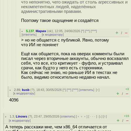
что непонятно, чего ожидать от столь агрессивных и
некомпетентных людей, наделённых
административными правами.
Поэтому такое ощущение и создаётся
5.137
,
Марин
(
ok
), 12:05, 24/06/2026 [
^
] [
^^
] [
^^^
]
+
–
/
[
ответить
]
[
к модератору
]
> но не общается с публикой. Явно, потому
что ИИ не понянет
Ещё как общается, пока на оверах комменты были
писал через вторичные аккаунты, обычно восхвалял
себя, что все, кто критикует - фуфло, и устраивал
срачи, как будто у него есть сторонники.
Как сейчас не знаю, но раньше ИИ в текстах не
было, видимо относительно недавно начал.
+3
2.89
,
kusb
(
?
), 18:43, 30/05/2026 [
^
] [
^^
] [
^^^
] [
ответить
]
[
↑
]
+
–
[
к модератору
]
/
4096
+15
1.3
,
Linows
(
?
), 23:47, 29/05/2026 [
ответить
] [
﹢﹢﹢
] [
· · ·
]
[
↓
] [
↑
]
+
–
[
к модератору
]
/
А теперь расскажи мне, чем x86_64 отличается от