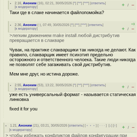
2.16
,
Аноним
(
16
), 02:21, 30/05/2026 [
^
] [
^^
] [
^^^
] [
ответить
]
+
–
/
[
к модератору
]
Таки где в слаке начинается файлопомойка?
+3
2.36
,
Аноним
(
-
), 07:49, 30/05/2026 [
^
] [
^^
] [
^^^
] [
ответить
]
+
–
[
к модератору
]
/
>легким движением make install любой дистрибутив
превращается в слакваре
Чувак, на практике слакварщики так никогда не делают. Как
правило, слакварщик имеет психотип предельно
осторожного и ответственного челоека. Такие люди никогда
не позволят себе загаживать свой дистрибутив.
Мем мне друг, но истина дороже.
2.55
,
Аноним
(
53
), 13:22, 30/05/2026 [
^
] [
^^
] [
^^^
] [
ответить
]
+
–
/
[
к модератору
]
уже есть универсальный формат - называется статическая
линковка
fixed it for you
1.21
,
Аноним
(
21
), 03:21, 30/05/2026 [
ответить
] [
﹢﹢﹢
] [
· · ·
]
[
↓
] [
↑
]
+
–
/
[
к модератору
]
> чтобы избежать конфликтов файлов конфигурации при