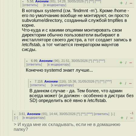
5.58
,
Аноним
(
65
), 14:28, 30/05/2026 [
^
] [
^^
] [
^^^
]
+
–
/
[
ответить
]
[
к модератору
]
В которых systemd (см. 'findmnt -m'). Кроме /home -
его по умолчанию вообще не монтируют, он просто
subvolume/directory, созданный службой tmpfiles в
корне.
Что-куда и с какими опциями монтировать свои
директории обычно пользователи выбирают в
инсталляторе своего дистра, а тот создает запись в
/etc/fstab, а тот читается генератором маунтов
сисды.
6.99
,
Аноним
(
96
), 21:51, 30/05/2026 [
^
] [
^^
] [
^^^
]
+
–
/
[
ответить
]
[
к модератору
]
Конечно systemd знает лучше...
7.118
,
Аноним
(
116
), 15:36, 31/05/2026 [
^
] [
^^
] [
^^^
]
+
–
/
[
ответить
]
[
к модератору
]
В данном случае - да. Тем более, что админ
всегда может (и должен - особенно в дистрах без
SD) определить всё явно в /etc/fstab.
–1
3.61
,
Аноним
(
65
), 14:44, 30/05/2026 [
^
] [
^^
] [
^^^
] [
ответить
]
[
↓
]
+
–
[
↑
] [
к модератору
]
/
> И куда мне их складывать, если не в домашнюю
папку?