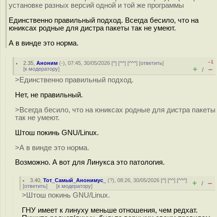
установке разных версий одной и той же программы
Единственно правильный подход. Всегда бесило, что на
юниксах родные для дистра пакеты так не умеют.
А в винде это норма.
–1
2.35
,
Аноним
(
-
), 07:45, 30/05/2026 [
^
] [
^^
] [
^^^
] [
ответить
]
+
–
[
к модератору
]
/
>Единственно правильный подход.
Нет, не правильный.
>Всегда бесило, что на юниксах родные для дистра пакеты
так не умеют.
Штош покинь GNU/Linux.
>А в винде это норма.
Возможно. А вот для Линукса это патология.
3.40
,
Тот_Самый_Анонимус_
(
?
), 08:26, 30/05/2026 [
^
] [
^^
] [
^^^
]
+
–
/
[
ответить
]
[
к модератору
]
>Штош покинь GNU/Linux.
ГНУ имеет к линуху меньше отношения, чем редхат.