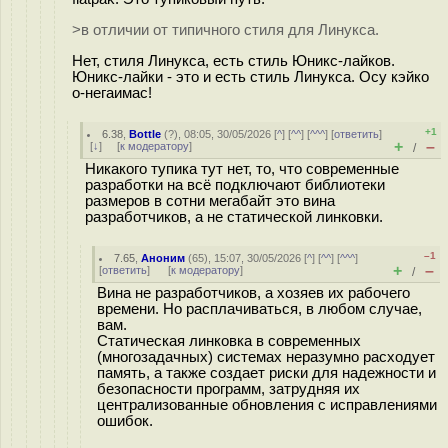
>в отличии от типичного стиля для Линукса.
Нет, стиля Линукса, есть стиль Юникс-лайков.
Юникс-лайки - это и есть стиль Линукса. Осу кэйко
о-негаимас!
+1
6.38
,
Bottle
(
?
), 08:05, 30/05/2026 [
^
] [
^^
] [
^^^
] [
ответить
]
+
–
[
↓
] [
к модератору
]
/
Никакого тупика тут нет, то, что современные
разработки на всё подключают библиотеки
размеров в сотни мегабайт это вина
разработчиков, а не статической линковки.
–1
7.65
,
Аноним
(
65
), 15:07, 30/05/2026 [
^
] [
^^
] [
^^^
]
+
–
[
ответить
]
[
к модератору
]
/
Вина не разработчиков, а хозяев их рабочего
времени. Но расплачиваться, в любом случае,
вам.
Статическая линковка в современных
(многозадачных) системах неразумно расходует
память, а также создает риски для надежности и
безопасности программ, затрудняя их
централизованные обновления с исправлениями
ошибок.