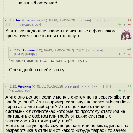
папка в /home/user/
–14
1.7
,
localhostadmin
(
ok
), 00:18, 30/05/2026 [
ответить
] [
﹢﹢﹢
] [
· · ·
]
+
–
[
↓
] [
↑
] [
к модератору
]
/
Учитывая недавние новости, связанные с флатпаком,
проект имеет все шансы стрельнуть
+4
2.22
,
Аноним
(
92
), 04:43, 30/05/2026 [
^
] [
^^
] [
^^^
] [
ответить
]
+
–
[
к модератору
]
/
>проект имеет все шансы стрельнуть
Очередной раз себе в ногу.
+1
1.12
,
Аноним
(
-
), 01:35, 30/05/2026 [
ответить
] [
﹢﹢﹢
] [
· · ·
]
[
↓
] [
↑
]
+
–
[
к модератору
]
/
А что оно делает если у меня в систем не та версия glbc или
вообще musl? Или например если звук не через pulseaudio а
через alsa или наоборот? Или ещё какие отличия в
системных библиотеках которые по простому статикой не
притащить с софтом или требуют каких системных
зависимостей от дистрибутива?
Если оно такую проблему не решает или перекладывает на
разработчика в отличии от какого нибудь flatpack то зачем