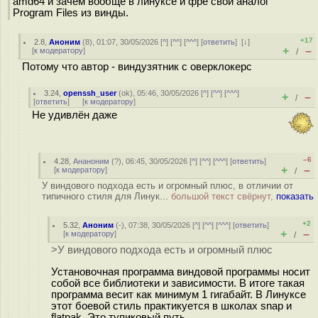
amd64 и зачем вообще в линуксе и фре свой аналог
Program Files из винды.
+17
2.8
,
Аноним
(
8
), 01:07, 30/05/2026 [
^
] [
^^
] [
^^^
] [
ответить
]
[
↓
]
+
–
[
к модератору
]
/
Потому что автор - виндузятник с оверклокерс
3.24
,
openssh_user
(
ok
), 05:46, 30/05/2026 [
^
] [
^^
] [
^^^
]
+
–
/
[
ответить
]
[
к модератору
]
Не удивлён даже
–6
4.28
,
Ананоним
(
?
), 06:45, 30/05/2026 [
^
] [
^^
] [
^^^
] [
ответить
]
+
–
[
к модератору
]
/
У виндового подхода есть и огромный плюс, в отличии от
типичного стиля для Линук...
большой текст свёрнут,
показать
+2
5.32
,
Аноним
(
-
), 07:38, 30/05/2026 [
^
] [
^^
] [
^^^
] [
ответить
]
+
–
[
к модератору
]
/
>У виндового подхода есть и огромный плюс
Установочная программа виндовой программы носит
собой все библиотеки и зависимости. В итоге такая
программа весит как минимум 1 гигабайт. В Линуксе
этот боевой стиль практикуется в школах snap и
flatpak. Это тупиковый путь.