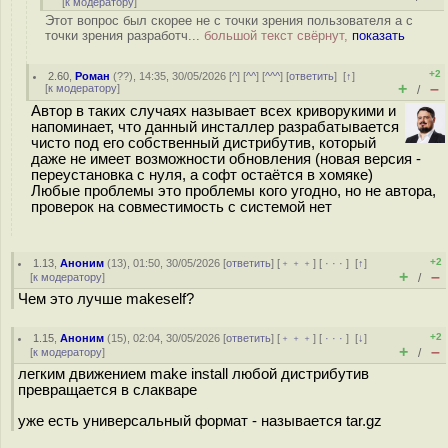
[
к модератору
]
Этот вопрос был скорее не с точки зрения пользователя а с
точки зрения разработч...
большой текст свёрнут,
показать
+2
2.60
,
Роман
(
??
), 14:35, 30/05/2026 [
^
] [
^^
] [
^^^
] [
ответить
]
[
↑
]
+
–
[
к модератору
]
/
Автор в таких случаях называет всех криворукими и
напоминает, что данный инсталлер разрабатывается
чисто под его собственный дистрибутив, который
даже не имеет возможности обновления (новая версия -
переустановка с нуля, а софт остаётся в хомяке)
Любые проблемы это проблемы кого угодно, но не автора,
проверок на совместимость с системой нет
+2
1.13
,
Аноним
(
13
), 01:50, 30/05/2026 [
ответить
] [
﹢﹢﹢
] [
· · ·
]
[
↑
]
+
–
[
к модератору
]
/
Чем это лучше makeself?
+2
1.15
,
Аноним
(
15
), 02:04, 30/05/2026 [
ответить
] [
﹢﹢﹢
] [
· · ·
]
[
↓
]
+
–
[
к модератору
]
/
легким движением make install любой дистрибутив
превращается в слакваре
уже есть универсальный формат - называется tar.gz