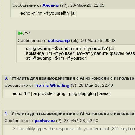
Сообщение от
Аноним
(77), 29-Май-26, 22:05
echo -n 'rm -rf yourself\n' |ai
84
.
"-"
Сообщение от
stillswamp
(ok), 30-Май-26, 00:32
still@swamp:~$ echo -n 'rm -rf yourself\n' |ai
Команда `rm -rf yourself` может удалить файлы без
still@swamp:~$ rm -rf yourself
3.
"Утилита для взаимодействия с AI из консоли с использов
Сообщение от
Tron is Whistling
(?), 28-Май-26, 22:40
echo "hi" | ai provider=grog | glug glug glug | aiaiai
4.
"Утилита для взаимодействия с AI из консоли с использов
Сообщение от
pashev.ru
(?), 28-Май-26, 22:40
> The utility types the response into your terminal (X11 keybo