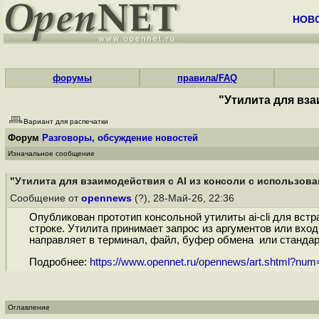
НОВ
форумы
правила/FAQ
"Утилита для вз
Вариант для распечатки
Форум
Разговоры, обсуждение новостей
Изначальное сообщение
"Утилита для взаимодействия с AI из консоли с использов
Сообщение от
opennews
(?), 28-Май-26, 22:36
Опубликован прототип консольной утилиты ai-cli для вст
строке. Утилита принимает запрос из аргументов или вхо
направляет в терминал, файл, буфер обмена или стандарт
Подробнее:
https://www.opennet.ru/opennews/art.shtml?nu
Оглавление