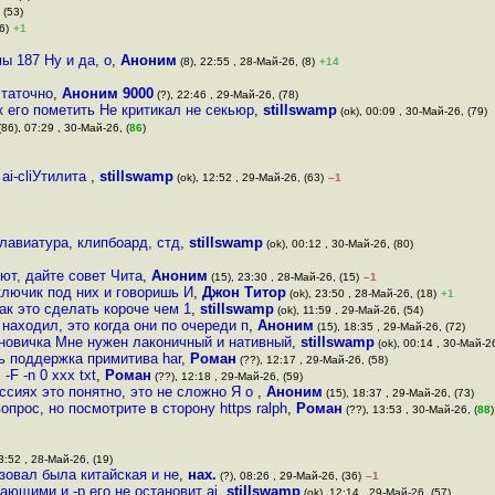
 (53)
6)
+1
ы 187 Ну и да, о
,
Аноним
(8), 22:55 , 28-Май-26, (8)
+14
таточно
,
Аноним 9000
(?), 22:46 , 29-Май-26, (78)
к его пометить Не критикал не секьюр
,
stillswamp
(ok), 00:09 , 30-Май-26, (79)
86), 07:29 , 30-Май-26, (
86
)
 ai-cliУтилита
,
stillswamp
(ok), 12:52 , 29-Май-26, (63)
–1
лавиатура, клипбоард, стд
,
stillswamp
(ok), 00:12 , 30-Май-26, (80)
ют, дайте совет Чита
,
Аноним
(15), 23:30 , 28-Май-26, (15)
–1
лючик под них и говоришь И
,
Джон Титор
(ok), 23:50 , 28-Май-26, (18)
+1
ак это сделать короче чем 1
,
stillswamp
(ok), 11:59 , 29-Май-26, (54)
 находил, это когда они по очереди п
,
Аноним
(15), 18:35 , 29-Май-26, (72)
о новичка Мне нужен лаконичный и нативный
,
stillswamp
(ok), 00:14 , 30-Май-26
ть поддержка примитива har
,
Роман
(??), 12:17 , 29-Май-26, (58)
-F -n 0 xxx txt
,
Роман
(??), 12:18 , 29-Май-26, (59)
ссиях это понятно, это не сложно Я о
,
Аноним
(15), 18:37 , 29-Май-26, (73)
прос, но посмотрите в сторону https ralph
,
Роман
(??), 13:53 , 30-Май-26, (
88
)
3:52 , 28-Май-26, (19)
зовал была китайская и не
,
нах.
(?), 08:26 , 29-Май-26, (36)
–1
ающими и -p его не остановит ai
,
stillswamp
(ok), 12:14 , 29-Май-26, (57)