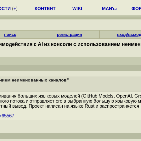
ОСТИ
(
+
)
КОНТЕНТ
WIKI
MAN'ы
ФО
поиск
регистрация
вход/выхо
аимодействия с AI из консоли с использованием неиме
анием неименованных каналов"
раивания больших языковых моделей (GitHub Models, OpenAI, Gro
дного потока и отправляет его в выбранную большую языковую м
ный вывод. Проект написан на языке Rust и распространяется п
m=65567