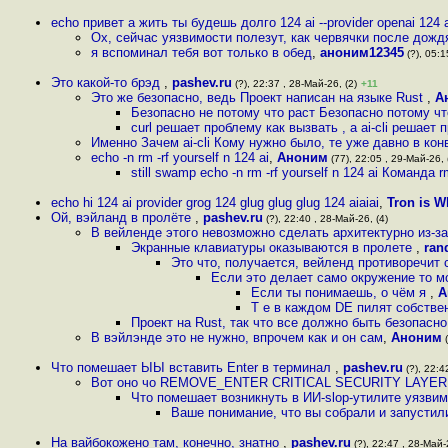
echo привет а жить ты будешь долго 124 ai --provider openai 124 ai
Ох, сейчас уязвимости полезут, как червячки после дож
я вспоминал тебя вот только в обед
,
аноним12345
(?), 05:1
Это какой-то брэд
,
pashev.ru
(?), 22:37 , 28-Май-26, (2)
+11
Это же безопасно, ведь Проект написан на языке Rust
,
А
Безопасно не потому что раст Безопасно потому чт
curl решает проблему как вызвать , а ai-cli решает
Именно Зачем ai-cli Кому нужно было, те уже давно в ко
echo -n rm -rf yourself n 124 ai
,
Аноним
(77), 22:05 , 29-Май-26, 
still swamp echo -n rm -rf yourself n 124 ai Команда rm
echo hi 124 ai provider grog 124 glug glug glug 124 aiaiai
,
Tron is W
Ой, вэйланд в пролёте
,
pashev.ru
(?), 22:40 , 28-Май-26, (4)
В вейленде этого невозможно сделать архитектурно из-з
Экранные клавиатуры оказываются в пролете
,
ran
Это что, получается, вейленд противоречит 
Если это делает само окружение то 
Если ты понимаешь, о чём я
,
А
Т е в каждом DE пилят собстве
Проект на Rust, так что все должно быть безопасн
В вэйлэнде это не нужно, впрочем как и он сам
,
Аноним
(
Что помешает ЫЫ вставить Enter в терминал
,
pashev.ru
(?), 22:4
Вот оно чо REMOVE_ENTER CRITICAL SECURITY LAYER 
Что помешает возникнуть в ИИ-slop-утилите уязвимо
Ваше понимание, что вы собрали и запустил
На вайбокожено там, конечно, знатно
,
pashev.ru
(?), 22:47 , 28-Май-