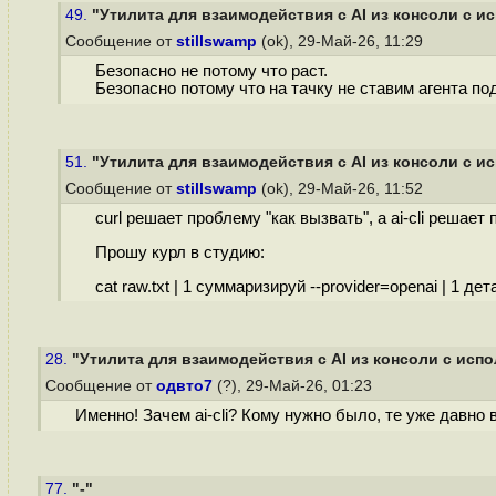
49.
"Утилита для взаимодействия с AI из консоли с ис
Сообщение от
stillswamp
(ok), 29-Май-26, 11:29
Безопасно не потому что раст.
Безопасно потому что на тачку не ставим агента по
51.
"Утилита для взаимодействия с AI из консоли с ис
Сообщение от
stillswamp
(ok), 29-Май-26, 11:52
curl решает проблему "как вызвать", а ai-cli решае
Прошу курл в студию:
cat raw.txt | 1 суммаризируй --provider=openai | 1 дета
28.
"Утилита для взаимодействия с AI из консоли с испо
Сообщение от
одвто7
(?), 29-Май-26, 01:23
Именно! Зачем ai-cli? Кому нужно было, те уже давно 
77.
"-"