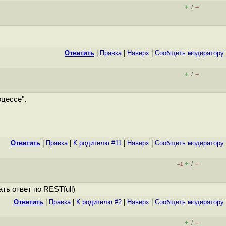
+
–
/
Ответить
|
Правка
|
Наверх
|
Cообщить модератору
+
–
/
оцессе".
Ответить
|
Правка
|
К родителю #11
|
Наверх
|
Cообщить модератору
+
–
/
–1
ть ответ по RESTfull)
Ответить
|
Правка
|
К родителю #2
|
Наверх
|
Cообщить модератору
+
–
/