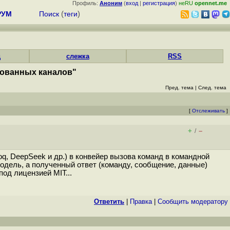
Профиль:
Аноним
(
вход
|
регистрация
)
неRU
opennet.me
РУМ
Поиск
(
теги
)
д
слежка
RSS
нованных каналов"
Пред. тема
|
След. тема
[
Отслеживать
]
+
–
/
q, DeepSeek и др.) в конвейер вызова команд в командной
одель, а полученный ответ (команду, сообщение, данные)
од лицензией MIT...
Ответить
|
Правка
|
Cообщить модератору