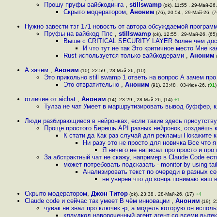
Прошу пруфы вайбкодинга
,
stillswamp
(ok), 11:55 , 29-Май-26,
Скрыто модератором
,
Аноним
(76), 20:54 , 29-Май-26, (7
Нужно завести тэг 171 новость от автора обсуждаемой программ
Пруфы на вайбкод Плс
,
stillswamp
(ok), 12:55 , 29-Май-26, (65)
Выше с CRITICAL SECURITY LAYER более чем дос
И что тут не так Это критичное место Мне ка
Rust используется только вайбкодерами
,
Аноним
(
А зачем
,
Аноним
(10), 22:59 , 28-Май-26, (10)
Это прикольно still swamp 1 ответь на вопрос А зачем про
Это отвратительно
,
Аноним
(91), 23:48 , 03-Июн-26, (
91
)
отличие от aichat
,
Аноним
(14), 23:29 , 28-Май-26, (14)
+1
Тулза не чат Умеет в маршрутизировать вывод буффер, к
Люди разбирающиеся в нейронках, если такие здесь присутству
Проще простого Берешь API разных нейронок, создаёшь к
К стати да Как раз случай для рекламы Покажите к
Ни разу это не просто для новичка Все что я
Я ничего не написал про просто и пр
За абстрактный чат не скажу, например в Claude Code ес
может потребовать подсказать - monitor by using tail 
Анализировать текст по очереди в разных се
не уверен что до конца понимаю ваш во
Скрыто модератором
,
Джон Титор
(ok), 23:38 , 28-Май-26, (17)
+4
Claude code и сейчас так умеет В чём инновации
,
Аноним
(19), 2
чувак не знал про ключик -p, а модель которую он исполь
клаудкод навороченный агент агент со всеми вытек