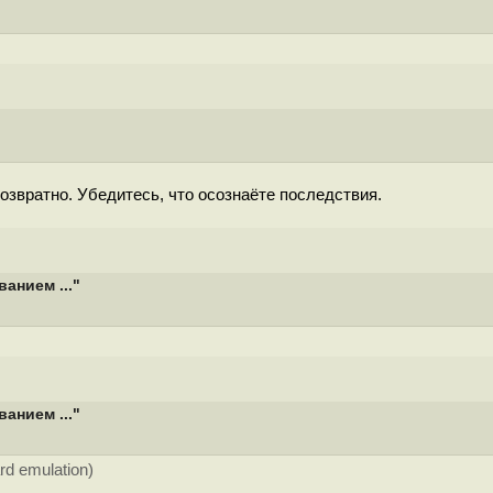
возвратно. Убедитесь, что осознаёте последствия.
анием ..."
анием ..."
ard emulation)