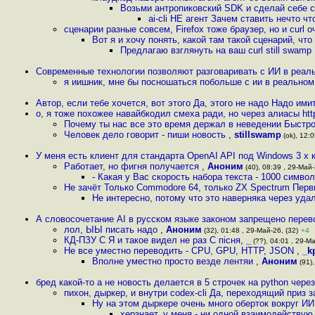
Возьми антропиковский SDK и сделай себе с
ai-cli НЕ агент Зачем ставить нечто 
сценарии разные совсем, Firefox тоже браузер, но и curl 
Вот я и хочу понять, какой там такой сценарий, чт
Предлагаю взглянуть на ваш curl still swam
Современные технологии позволяют разговаривать с ИИ в реаль
я иишник, мне бы посношаться побольше с ии в реальном
Автор, если тебе хочется, вот этого Да, этого не надо Надо ими
о, я тоже похожее навайбкодил смеха ради, но через алиасы http
Почему ты нас все это время держал в неведении Быстр
Человек дело говорит - пиши новость
,
stillswamp
(ok), 12:0
У меня есть клиент для стандарта OpenAI API под Windows 3 x 
Работает, но фигня получается
,
Аноним
(40), 08:39 , 29-Май-
- Какая у Вас скорость набора текста - 1000 символ
Не зачёт Только Commodore 64, только ZX Spectrum Перв
Не интересно, потому что это наверняка через уда
А словосочетание AI в русском языке законом запрещено перево
лол, ЫЫ писать надо
,
Аноним
(32), 01:48 , 29-Май-26, (32)
+4
КД-ПЗУ С Я и такое видел не раз С пiсня
,
_
(??), 04:01 , 29-Ма
Не все уместно переводить - CPU, GPU, HTTP, JSON
,
_k
Вполне уместно просто везде лентяи
,
Аноним
(91),
бред какой-то а не новость делается в 5 строчек на python чере
пихон, дыркер, и внутри codex-cli Да, переходящий приз
Ну на этом дыркере очень много оберток вокруг ИИ
херзнает, у меня - ни одной взаимодействую