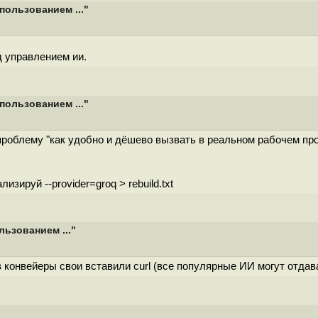
пользованием ..."
д управлением ии.
пользованием ..."
т проблему "как удобно и дёшево вызвать в реальном рабочем пр
лизируй --provider=groq > rebuild.txt
льзованием ..."
в конвейеры свои вставили curl (все популярные ИИ могут отдава