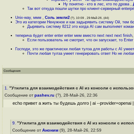
Ну понятно - кто в лес, кто по дрова
,
Так вот откуда пошли шутки про клиент-серверный enterp
Unix-way, ммм
,
Соль земли2
(?), 10:09 , 29-Май-26, (44)
Это из категории Ненужное и как задырявить систему Ой, тем 
Дырявить систему 8212 это когда AI сам выполняет кома
теперича будет enter enter enter мем вместо next next next finish
Если пользователь не смотрит, что он запускает, то Enter
Господи, это же практически любая тулза для работы с AI умее
Почти любая тулза умеет генерировать ответ Но не любая
Сообщения
1.
"Утилита для взаимодействия с AI из консоли с использов
Сообщение от
pashev.ru
(?), 28-Май-26, 22:36
echo привет а жить ты будешь долго | ai --provider=openai | 
9.
"Утилита для взаимодействия с AI из консоли с испол
Сообщение от
Аноним
(9), 28-Май-26, 22:59