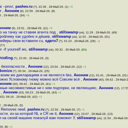
 --provi
,
pashev.ru
(?), 22:36 , 28-Май-26, (1)
+5
дя
,
Аноним
(9), 22:59 , 28-Май-26, (9)
5 , 29-Май-26, (34)
+6
ноним
(9), 23:01 , 28-Май-26, (11)
+5
о на тачку не ставим агента под
,
stillswamp
(ok), 11:29 , 29-Май-26, (49)
 проблему как удобно и дёшев
,
stillswamp
(ok), 11:52 , 29-Май-26, (51)
нвейеры свои вставили cu
,
одвто7
(?), 01:23 , 29-Май-26, (28)
–1
(77)
 -rf yourself мо
,
stillswamp
(ok), 00:32 , 30-Май-26, (
84
)
histling
(?), 22:40 , 28-Май-26, (3)
а безопасности
,
Аноним
(12), 23:04 , 28-Май-26, (12)
+1
domize
(?), 00:34 , 29-Май-26, (25)
своим же декларациям и не является без
,
Аноним
(12), 01:41 , 29-Май-26, (31)
можно Условному гному можно всё Совсем всё
,
Аноним
(40), 08:42 , 29-Май-2
ноним
(40), 08:42 , 29-Май-26, (41)
+1
нные несовместимые ни с кем подпорки, не являющиес
,
Аноним
(12), 17:5
о
,
Аноним
(43), 09:23 , 29-Май-26, (43)
+1
42), 09:16 , 29-Май-26, (42)
+3
2 , 28-Май-26, (5)
Removes newl
,
pashev.ru
(?), 22:50 , 28-Май-26, (7)
+1
сти, из-за которой NL и CR не б
,
Аноним
(12), 23:07 , 28-Май-26, (13)
и на своей машине пожалуй вам поможет У
,
stillswamp
(ok), 11:54 , 29-Май-26,
26, (6)
+1