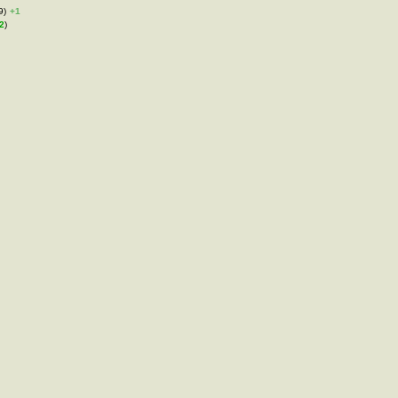
9)
+1
2
)