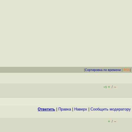
[
Сортировка по времени
|
RSS
]
+
–
/
+5
Ответить
|
Правка
|
Наверх
|
Cообщить модератору
+
–
/