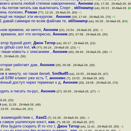
воего агента любой степени навороченнос
,
Аноним
(19), 17:39 , 29-Май-26, (6
что бы потом читать как выключать Спорт
,
stillswamp
(ok), 00:23 , 30-Май-26, (
8
очень полезен
,
Роман
(??), 12:18 , 29-Май-26, (60)
+1
о ещё не покрыт эти ии-курлом
,
Аноним
(19), 17:40 , 29-Май-26, (70)
+1
p 1 давай саммари по всем файлам те
,
stillswamp
(ok), 00:28 , 30-Май-26, (
83
)
ном времени, но ничто
,
Аноним
(20), 23:54 , 28-Май-26, (20)
–1
 времени, вот что интересно
,
Аноним
(35), 07:58 , 29-Май-26, (35)
татор бурной деят
,
Джон Титор
(ok), 00:17 , 29-Май-26, (22)
s github com kvl
,
vk
(??), 00:24 , 29-Май-26, (23)
+1
о пиши новость с описанием
,
Аноним
(40), 08:40 , 29-Май-26, (39)
+3
5 , 29-Май-26, (56)
которая работает даж
,
Аноним
(26), 00:38 , 29-Май-26, (26)
26, (38)
ов в минуту, но такая билиб
,
Sm0ke85
(ok), 10:55 , 29-Май-26, (47)
ый БЯМ клиент уже есть Т
,
анонимс
(?), 10:52 , 29-Май-26, (45)
лённый доступ через терминал к д
,
Аноним
(26), 19:09 , 29-Май-26, (74)
дить и писать по-рус
,
Аноним
(27), 00:55 , 29-Май-26, (27)
+2
й-26, (33)
p
(ok), 11:29 , 29-Май-26, (48)
 23:55 , 03-Июн-26, (
92
)
з взаимодействие с
,
Xasd1
(?), 01:28 , 29-Май-26, (30)
–1
 за самую ушлепскую конст
,
нах.
(?), 08:28 , 29-Май-26, (37)
 Или будете спорить И то что т
,
Джон Титор
(ok), 11:41 , 29-Май-26, (50)
–1
 с ыы из консоли без всякого дыркера
,
нах.
(?), 11:59 , 29-Май-26, (55)
–1