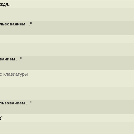
ждя...
льзованием ..."
анием ..."
 с клавиатуры
льзованием ..."
".