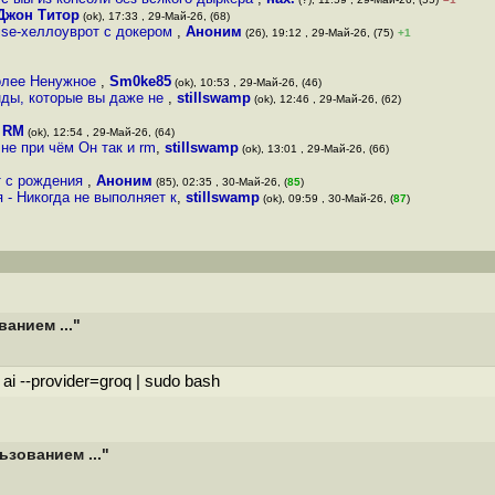
Джон Титор
(ok), 17:33 , 29-Май-26, (68)
rise-хеллоуврот с докером
,
Аноним
(26), 19:12 , 29-Май-26, (75)
+1
более Ненужное
,
Sm0ke85
(ok), 10:53 , 29-Май-26, (46)
нды, которые вы даже не
,
stillswamp
(ok), 12:46 , 29-Май-26, (62)
,
RM
(ok), 12:54 , 29-Май-26, (64)
 не при чём Он так и rm
,
stillswamp
(ok), 13:01 , 29-Май-26, (66)
т с рождения
,
Аноним
(85), 02:35 , 30-Май-26, (
85
)
 - Никогда не выполняет к
,
stillswamp
(ok), 09:59 , 30-Май-26, (
87
)
анием ..."
ai --provider=groq | sudo bash
ьзованием ..."