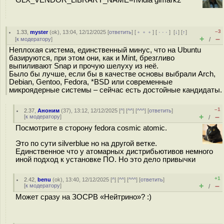
GLX_VENDOR_LIBRARY_NAME=nvidia glmark2
–3
1.33
,
myster
(
ok
), 13:04, 12/12/2025 [
ответить
] [
﹢﹢﹢
] [
· · ·
]
[
↓
] [
↑
]
+
–
[
к модератору
]
/
Неплохая система, единственный минус, что на Ubuntu
базируются, при этом они, как и Mint, брезгливо
выпиливают Snap и прочую шелуху из неё.
Было бы лучше, если бы в качестве основы выбрали Arch,
Debian, Gentoo, Fedora, *BSD или современные
микроядерные системы – сейчас есть достойные кандидаты.
–1
2.37
,
Аноним
(
37
), 13:12, 12/12/2025 [
^
] [
^^
] [
^^^
] [
ответить
]
+
–
[
к модератору
]
/
Посмотрите в сторону fedora cosmic atomic.
Это по сути silverblue но на другой ветке.
Единственное что у атомарных дистрибьютивов немного
иной подход к установке ПО. Но это дело привычки
+1
2.42
,
benu
(
ok
), 13:40, 12/12/2025 [
^
] [
^^
] [
^^^
] [
ответить
]
+
–
[
к модератору
]
/
Может сразу на ЗОСРВ «Нейтрино»? :)