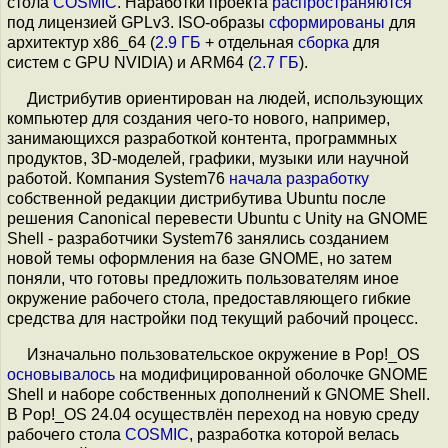
стола
COSMIC
. Наработки проекта
распространяются
под лицензией GPLv3. ISO-образы
сформированы
для
архитектур x86_64 (
2.9 ГБ
+ отдельная
сборка
для
систем с GPU NVIDIA) и ARM64 (
2.7 ГБ
).
Дистрибутив ориентирован на людей, использующих
компьютер для создания чего-то нового, например,
занимающихся разработкой контента, программных
продуктов, 3D-моделей, графики, музыки или научной
работой. Компания System76
начала
разработку
собственной редакции дистрибутива Ubuntu после
решения Canonical перевести Ubuntu с Unity на GNOME
Shell - разработчики System76 занялись созданием
новой темы оформления на базе GNOME, но затем
поняли, что готовы предложить пользователям иное
окружение рабочего стола, предоставляющего гибкие
средства для настройки под текущий рабочий процесс.
Изначально пользовательское окружение в Pop!_OS
основывалось
на модифицированной оболочке GNOME
Shell и наборе собственных дополнений к GNOME Shell.
В Pop!_OS 24.04 осуществлён переход на новую среду
рабочего стола
COSMIC
, разработка которой велась