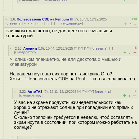
/
1.6
,
Пользователь CDE на Pentium III
(
?
), 10:33, 12/12/2025
+10
+
–
[
ответить
] [
﹢﹢﹢
] [
· · ·
]
[
↓
] [
↑
] [
к модератору
]
/
слишком планшетно, не для десктопа с мышью и
клавиатурой
–6
2.10
,
Аноним
(
10
), 10:44, 12/12/2025 [
^
] [
^^
] [
^^^
] [
ответить
]
[
↓
]
+
–
[
к модератору
]
/
> слишком планшетно, не для десктопа с мышью и
клавиатурой
На вашем ноуте до сих пор нет тачскрина О_о?
Хотя... "Пользователь CDE на Pent...", кого я спрашиваю :)
–3
3.22
,
АвтоТАЗ
(
?
), 12:11, 12/12/2025 [
^
] [
^^
] [
^^^
] [
ответить
]
+
–
[
к модератору
]
/
У вас на экране продукты жизнедеятельности как
хорошо не отражают солнце при попадании его прямых
лучей?
Сколько тряпочек требуется в неделю, чтоб оставлять
экран ноута в состоянии, при котором можно работать на
солнце?