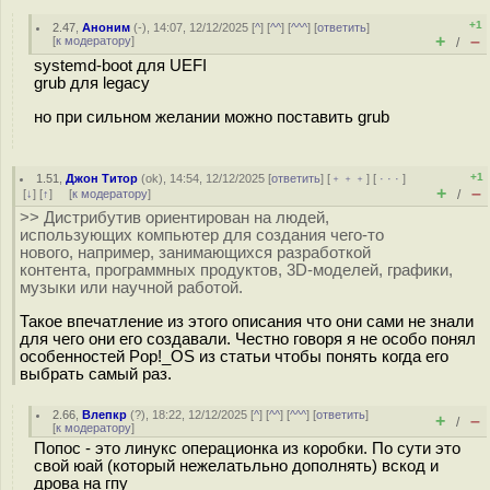
+1
2.47
,
Аноним
(
-
), 14:07, 12/12/2025 [
^
] [
^^
] [
^^^
] [
ответить
]
+
–
[
к модератору
]
/
systemd-boot для UEFI
grub для legacy
но при сильном желании можно поставить grub
+1
1.51
,
Джон Титор
(
ok
), 14:54, 12/12/2025 [
ответить
] [
﹢﹢﹢
] [
· · ·
]
+
–
[
↓
] [
↑
] [
к модератору
]
/
>> Дистрибутив ориентирован на людей,
использующих компьютер для создания чего-то
нового, например, занимающихся разработкой
контента, программных продуктов, 3D-моделей, графики,
музыки или научной работой.
Такое впечатление из этого описания что они сами не знали
для чего они его создавали. Честно говоря я не особо понял
особенностей Pop!_OS из статьи чтобы понять когда его
выбрать самый раз.
2.66
,
Влепкр
(
?
), 18:22, 12/12/2025 [
^
] [
^^
] [
^^^
] [
ответить
]
+
–
/
[
к модератору
]
Попос - это линукс операционка из коробки. По сути это
свой юай (который нежелатьльно дополнять) вскод и
дрова на гпу