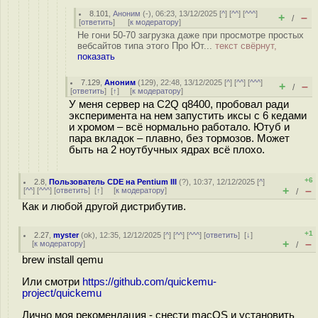
8.101
,
Аноним
(
-
), 06:23, 13/12/2025 [
^
] [
^^
] [
^^^
]
+
–
/
[
ответить
]
[
к модератору
]
Не гони 50-70 загрузка даже при просмотре простых
вебсайтов типа этого Про Ют...
текст свёрнут,
показать
7.129
,
Аноним
(
129
), 22:48, 13/12/2025 [
^
] [
^^
] [
^^^
]
+
–
/
[
ответить
]
[
↑
] [
к модератору
]
У меня сервер на C2Q q8400, пробовал ради
эксперимента на нем запустить иксы с 6 кедами
и хромом – всё нормально работало. Ютуб и
пара вкладок – плавно, без тормозов. Может
быть на 2 ноутбучных ядрах всё плохо.
+6
2.8
,
Пользователь CDE на Pentium III
(
?
), 10:37, 12/12/2025 [
^
]
+
–
[
^^
] [
^^^
] [
ответить
]
[
↑
] [
к модератору
]
/
Как и любой другой дистрибутив.
+1
2.27
,
myster
(
ok
), 12:35, 12/12/2025 [
^
] [
^^
] [
^^^
] [
ответить
]
[
↓
]
+
–
[
к модератору
]
/
brew install qemu
Или смотри
https://github.com/quickemu-
project/quickemu
Лично моя рекомендация - снести macOS и установить