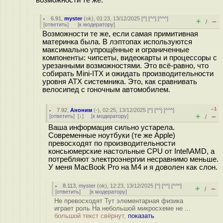
возможности те же.
6.91
,
myster
(
ok
), 01:23, 13/12/2025 [
^
] [
^^
] [
^^^
]
+
–
/
[
ответить
]
[
к модератору
]
Возможности те же, если самая примитивная
материнка была. В лэптопах используются
максимально упрощённые и ограниченные
компоненты: чипсеты, видеокарты и процессоры с
урезанными возможностями. Это всё-равно, что
собирать Mini-ITX и ожидать производительности
уровня ATX системника. Это, как сравнивать
велосипед с гоночным автомобилем.
–1
7.92
,
Аноним
(
-
), 02:25, 13/12/2025 [
^
] [
^^
] [
^^^
]
+
–
[
ответить
]
[
↓
] [
к модератору
]
/
Ваша информация сильно устарела.
Современные ноутбуки (те же Apple)
превосходят по производительности
консьюмерские настольные CPU от Intel\AMD, а
потребляют электроэнергии несравнимо меньше.
У меня MacBook Pro на M4 и я доволен как слон.
8.113
,
myster
(
ok
), 12:23, 13/12/2025 [
^
] [
^^
] [
^^^
]
+
–
/
[
ответить
]
[
к модератору
]
Не превосходят Тут элементарная физика
играет роль На небольшой микросхеме не ...
большой текст свёрнут,
показать