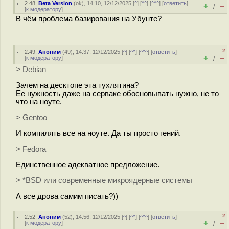
2.48
,
Beta Version
(
ok
), 14:10, 12/12/2025 [
^
] [
^^
] [
^^^
] [
ответить
]
+
–
/
[
к модератору
]
В чём проблема базирования на Убунте?
–2
2.49
,
Аноним
(
49
), 14:37, 12/12/2025 [
^
] [
^^
] [
^^^
] [
ответить
]
+
–
[
к модератору
]
/
> Debian
Зачем на десктопе эта тухлятина?
Ее нужность даже на серваке обосновывать нужно, не то
что на ноуте.
> Gentoo
И компилять все на ноуте. Да ты просто гений.
> Fedora
Единственное адекватное предложение.
> *BSD или современные микроядерные системы
А все дрова самим писать?))
–2
2.52
,
Аноним
(
52
), 14:56, 12/12/2025 [
^
] [
^^
] [
^^^
] [
ответить
]
+
–
[
к модератору
]
/