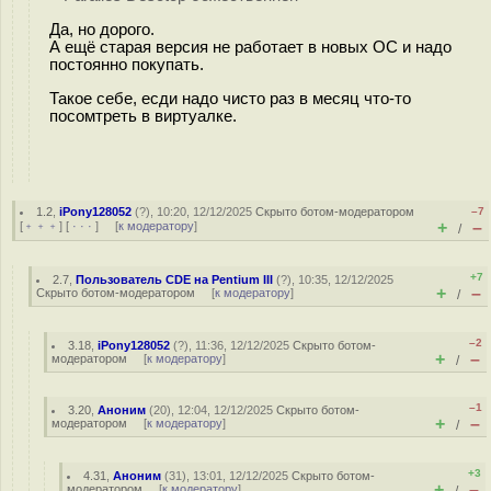
Да, но дорого.
А ещё старая версия не работает в новых ОС и надо
постоянно покупать.
Такое себе, есди надо чисто раз в месяц что-то
посомтреть в виртуалке.
1.2
,
iPony128052
(
?
), 10:20, 12/12/2025
Скрыто ботом-модератором
–7
+
–
[
﹢﹢﹢
] [
· · ·
] [
к модератору
]
/
+7
2.7
,
Пользователь CDE на Pentium III
(
?
), 10:35, 12/12/2025
+
–
Скрыто ботом-модератором
[
к модератору
]
/
–2
3.18
,
iPony128052
(
?
), 11:36, 12/12/2025
Скрыто ботом-
+
–
модератором
[
к модератору
]
/
–1
3.20
,
Аноним
(
20
), 12:04, 12/12/2025
Скрыто ботом-
+
–
модератором
[
к модератору
]
/
+3
4.31
,
Аноним
(
31
), 13:01, 12/12/2025
Скрыто ботом-
+
–
модератором
[
к модератору
]