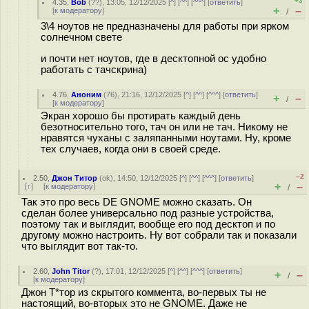
+3
4.35
,
Bob
(
??
), 13:05, 12/12/2025 [
^
] [
^^
] [
^^^
] [
ответить
]
+
–
[
к модератору
]
/
3\4 ноутов не предназначены для работы при ярком
солнечном свете
и почти нет ноутов, где в десктопной ос удобно
работать с тачскрина)
4.76
,
Аноним
(
76
), 21:16, 12/12/2025 [
^
] [
^^
] [
^^^
] [
ответить
]
+
–
/
[
к модератору
]
Экран хорошо бы протирать каждый день
безотносительно того, тач он или не тач. Никому не
нравятся чуханы с заляпанными ноутами. Ну, кроме
тех случаев, когда они в своей среде.
–2
2.50
,
Джон Титор
(
ok
), 14:50, 12/12/2025 [
^
] [
^^
] [
^^^
] [
ответить
]
+
–
[
↑
] [
к модератору
]
/
Так это про весь DE GNOME можно сказать. Он
сделан более универсально под разные устройства,
поэтому так и выглядит, вообще его под десктоп и по
другому можно настроить. Ну вот собрали так и показали
что выглядит вот так-то.
2.60
,
John Titor
(
?
), 17:01, 12/12/2025 [
^
] [
^^
] [
^^^
] [
ответить
]
+
–
/
[
к модератору
]
Джон Т*тор из скрытого коммента, во-первых ты не
настоящий, во-вторых это не GNOME. Даже не