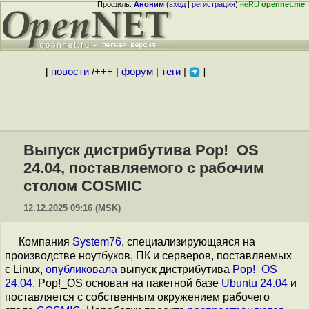
Профиль:
Аноним
(
вход
|
регистрация
)
неRU
opennet.me
[
новости
/
+++
|
форум
|
теги
|
]
Выпуск дистрибутива Pop!_OS
24.04, поставляемого с рабочим
столом COSMIC
12.12.2025 09:16 (MSK)
Компания
System76
, специализирующаяся на
производстве ноутбуков, ПК и серверов, поставляемых
с Linux,
опубликовала
выпуск дистрибутива
Pop!_OS
24.04
. Pop!_OS основан на пакетной базе
Ubuntu 24.04
и
поставляется с собственным окружением рабочего