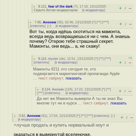
8.121
,
fear of the dark
(
?
), 17:16, 13/12/2025
+
–
/
Скрыто ботом-модератором
[
к модератору
]
7.95
,
Аноним
(
95
), 02:46, 13/12/2025 [
^
] [
^^
] [
^^^
]
+
–
/
[
ответить
]
[
↑
] [
к модератору
]
Вот ты, когда идёшь охотиться на мамонта,
всегда ведь возвращаешься ни с чем. А знаешь
почему? Открою тебе страшный секрет.
Мамонты, они ведь... а, не скажу!
+1
8.114
,
myster
(
ok
), 12:51, 13/12/2025 [
^
] [
^^
] [
^^^
]
+
–
[
ответить
]
[
к модератору
]
/
Мамонты 8211 это сегодня те, кто
подвергается маркетинговой пропаганде Apple
...
текст свёрнут,
показать
9.124
,
Аноним
(
124
), 17:22, 13/12/2025 [
^
] [
^^
]
+
–
/
[
^^^
] [
ответить
]
[
к модератору
]
Да нет же Мамонты вымерли А ты не знал Вы
многие тут не в курсе ...
текст свёрнут,
показать
3.62
,
Аноним
(
61
), 17:54, 12/12/2025 [
^
] [
^^
] [
^^^
] [
ответить
]
[
↑
]
+
–
/
[
к модератору
]
>лучше продать и купить нормальный ноут и
оказаться в вывернутой вселеночке.