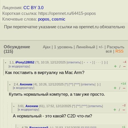
Лицензия:
CC BY 3.0
Короткая ссылка: https://opennet.ru/64415-popos
Ключевые слова:
popos
,
cosmic
При перепечатке указание ссылки на opennet.ru обязательно
Обсуждение
Ajax
|
1 уровень
|
Линейный
|
+/-
|
Раскрыть
(115)
всё
|
RSS
–4
1.1
,
iPony128052
(
?
), 10:19, 12/12/2025 [
ответить
] [
﹢﹢﹢
] [
· · ·
]
[
↓
]
+
–
[
к модератору
]
/
Как поставить в виртуалку на Mac Arm?
+14
2.4
,
Аноним
(
4
), 10:26, 12/12/2025 [
^
] [
^^
] [
^^^
] [
ответить
]
[
↓
]
+
–
[
к модератору
]
/
Купить нормальный компутер, а там уже просто.
–2
3.61
,
Аноним
(
61
), 17:52, 12/12/2025 [
^
] [
^^
] [
^^^
] [
ответить
]
+
–
[
к модератору
]
/
А нормальный - это какой? С2D что-ли?
+1
4.79
,
Васисуалий.
(-), 21:53, 12/12/2025 [
^
] [
^^
] [
^^^
]