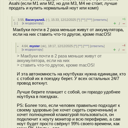
Asahi (если M1 или M2, но для M3, M4 не стоит, лучше
продать и купить нормальный ноут или комп)
+1
3.55
,
Васисуалий.
(-), 15:33, 12/12/2025 [
^
] [
^^
] [
^^^
] [
ответить
]
+
–
[
↓
] [
к модератору
]
/
Макбуки почти в 2 раза меньше живут от аккумулятора,
если на них ставить что-то другое, кроме macOS!
–4
4.64
,
myster
(
ok
), 18:17, 12/12/2025 [
^
] [
^^
] [
^^^
] [
ответить
]
+
–
[
к модератору
]
/
> Макбуки почти в 2 раза меньше живут от
аккумулятора, если на них
> ставить что-то другое, кроме macOS!
И эта автономность на ноутбуках нужна единицам, кто
с стобой их в поездку берет. У всех остальных 24/7
провод воткнут.
Лучше берите планшет с собой, он гораздо удобнее
ноутбука в поездках.
PS: Более того, если человек правильно подходит к
своему здоровью (не хочет сидеть скрюченным) и
хочет полноценной клаиатурой пользоваться, он
подключит к ноуту монитор и всю перефирию, а сам
ноут будет просто свёрнут 99% своего времени, как