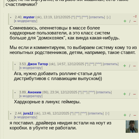
счастливчики?
–2
2.40
,
myster
(
ok
), 13:19, 12/12/2025 [
^
] [
^^
] [
^^^
] [
ответить
]
[
↓
]
+
–
[
к модератору
]
/
Сомневаюсь, опеннетовцы в массе более
хардкорные пользователи, а это класс систем
больше для "домохозяек", как винда какая-нибудь.
Мы если и комментируем, то выбираем систему кому то из
неопытных родственников, детям, например, такое ставят.
3.53
,
Джон Титор
(
ok
), 14:57, 12/12/2025 [
^
] [
^^
] [
^^^
] [
ответить
]
+
–
/
[
к модератору
]
Ага, нужно добавить роллинг-статьи для
дистрибутивов с плавающим выпуском))
3.89
,
Аноним
(
86
), 23:34, 12/12/2025 [
^
] [
^^
] [
^^^
] [
ответить
]
+
–
/
[
к модератору
]
Хардкорные в линукс геймеры.
2.44
,
jura12
(
ok
), 13:46, 12/12/2025 [
^
] [
^^
] [
^^^
] [
ответить
]
[
↑
]
+
–
/
[
к модератору
]
я поставил. драйвера нвидия встали на ноут из
коробки. в убунте не работали.