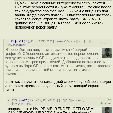
О, май! Какие смешные интересности вскрываются.
Скрытые особенности линукс-гейминга. Это ещё после
тех вскудахтов про фпс больший чем у винды из под
вайна. Когда вместо половины выставленных настроек
качества могут "отрабатывать" заглушки. У миня
фипиэс больше! Дя, дя! А глазоньки я себе чистой
непорочной верой залил.
1.23
,
jura12
(
ok
), 12:14, 12/12/2025 [
ответить
] [
﹢﹢﹢
] [
· · ·
]
[
↓
] [
↑
]
+
–
/
[
к модератору
]
>Переработана поддержка систем с гибридной
графикой. Обеспечено автоматическое переключение
между встроенным GPU и дискретной видеокартой на
основе параметров приложений. Добавлена возможность
ручного выбора GPU через контекстное меню, показываемое
при клике правой кнопкой мыши на пиктограммах
приложений.
а вот как запускать из командной строки от драйвера нвидия
я не понял. пришлось отдельный запускающий скрипт
писать.
+1
2.24
,
jura12
(
ok
), 12:17, 12/12/2025 [
^
] [
^^
] [
^^^
] [
ответить
]
+
–
[
к модератору
]
/
например так: NV_PRIME_RENDER_OFFLOAD=1