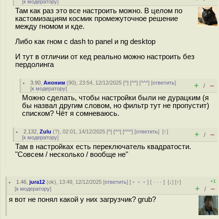
[
к модератору
]
Там как раз это все настроить можно. В целом по
кастомизациям космик промежуточное решение
между гномом и кде.
Либо как гном с dash to panel и ng desktop
И тут в отличии от кед реально можно настроить без
пердолинга
3.90
,
Аноним
(
90
), 23:54, 12/12/2025 [
^
] [
^^
] [
^^^
] [
ответить
]
+
–
/
[
к модератору
]
Можно сделать, чтобы настройки были не дурацким (я
бы назвал другим словом, но фильтр тут не пропустит)
списком? Чёт я сомневаюсь.
2.132
,
Zulu
(
?
), 02:01, 14/12/2025 [
^
] [
^^
] [
^^^
] [
ответить
]
[
↑
]
+
–
/
[
к модератору
]
Там в настройках есть переключатель квадратости.
"Совсем / несколько / вообще не"
+1
1.46
,
jura12
(
ok
), 13:49, 12/12/2025 [
ответить
] [
﹢﹢﹢
] [
· · ·
]
[
↓
] [
↑
]
+
–
[
к модератору
]
/
я вот не понял какой у них загрузчик? grub?