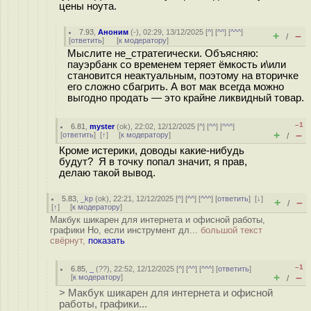
цены ноута.
7.93
,
Аноним
(
-
), 02:29, 13/12/2025 [
^
] [
^^
] [
^^^
]
+
–
/
[
ответить
]
[
к модератору
]
Мыслите не_стратегически. Объясняю:
пауэрбанк со временем теряет ёмкость и\или
становится неактуальным, поэтому на вторичке
его сложно сбагрить. А вот мак всегда можно
выгодно продать — это крайне ликвидный товар.
–1
6.81
,
myster
(
ok
), 22:02, 12/12/2025 [
^
] [
^^
] [
^^^
]
+
–
[
ответить
]
[
↑
] [
к модератору
]
/
Кроме истерики, доводы какие-нибудь
будут? Я в точку попал значит, я прав,
делаю такой вывод.
5.83
,
_kp
(
ok
), 22:21, 12/12/2025 [
^
] [
^^
] [
^^^
] [
ответить
]
[
↓
]
+
–
/
[
↑
] [
к модератору
]
Макбук шикарен для интернета и офисной работы,
графики Но, если инструмент дл...
большой текст
свёрнут,
показать
–1
6.85
,
_
(
??
), 22:52, 12/12/2025 [
^
] [
^^
] [
^^^
] [
ответить
]
+
–
[
к модератору
]
/
> Макбук шикарен для интернета и офисной
работы, графики...