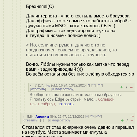
Брехняяя!(С)
Для интернета - у него костыль вместо браузера.
Для оффиса - то же самое что работать либрой с
дукументами MSO - хотя казалось бЫЪ :(
Для графики ... так ведь хороши те, что на
штеудах, а новые - полное вовно :(
> Но, если инструмент для чего то не
предназначен, совсем не предназначен, то
пытаться его использовать - глупость.
Во-во. Ябблы нужны только как метка что перед
вами - заднеприводный :)))
Во всём остальном без них в-лёгкую обходятся :-р
7.117
,
_kp
(
ok
), 16:24, 13/12/2025 [
^
] [
^^
] [
^^^
]
+
–
/
[
ответить
]
[
к модератору
]
Вообще то, там те же самые массовые браузеры
Я пользуюсь Edge быстрый, мало...
большой
текст свёрнут,
показать
–1
5.84
,
Аноним
(
84
), 22:47, 12/12/2025 [
^
] [
^^
] [
^^^
]
+
–
[
ответить
]
[
↑
] [
к модератору
]
/
Отказался от стационарника очень давно и перешел
на ноутбук. Места занимает минимум, а