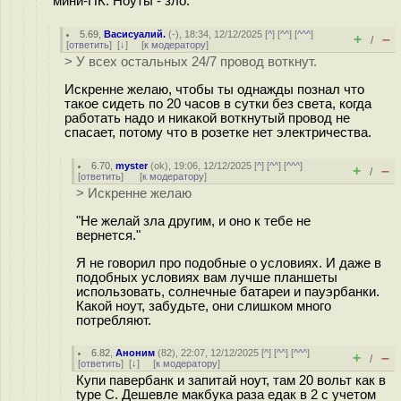
мини-ПК. Ноуты - зло.
5.69
,
Васисуалий.
(-), 18:34, 12/12/2025 [
^
] [
^^
] [
^^^
]
+
–
/
[
ответить
]
[
↓
] [
к модератору
]
> У всех остальных 24/7 провод воткнут.
Искренне желаю, чтобы ты однажды познал что
такое сидеть по 20 часов в сутки без света, когда
работать надо и никакой воткнутый провод не
спасает, потому что в розетке нет электричества.
6.70
,
myster
(
ok
), 19:06, 12/12/2025 [
^
] [
^^
] [
^^^
]
+
–
/
[
ответить
]
[
к модератору
]
> Искренне желаю
"Не желай зла другим, и оно к тебе не
вернется."
Я не говорил про подобные о условиях. И даже в
подобных условиях вам лучше планшеты
использовать, солнечные батареи и пауэрбанки.
Какой ноут, забудьте, они слишком много
потребляют.
6.82
,
Аноним
(
82
), 22:07, 12/12/2025 [
^
] [
^^
] [
^^^
]
+
–
/
[
ответить
]
[
↓
] [
к модератору
]
Купи павербанк и запитай ноут, там 20 вольт как в
type C. Дешевле макбука раза едак в 2 с учетом