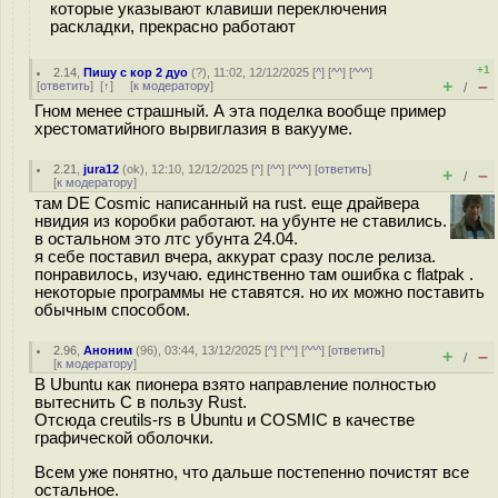
которые указывают клавиши переключения
раскладки, прекрасно работают
+1
2.14
,
Пишу с кор 2 дуо
(
?
), 11:02, 12/12/2025 [
^
] [
^^
] [
^^^
]
+
–
[
ответить
]
[
↑
] [
к модератору
]
/
Гном менее страшный. А эта поделка вообще пример
хрестоматийного вырвиглазия в вакууме.
2.21
,
jura12
(
ok
), 12:10, 12/12/2025 [
^
] [
^^
] [
^^^
] [
ответить
]
+
–
/
[
к модератору
]
там DE Cosmic написанный на rust. еще драйвера
нвидия из коробки работают. на убунте не ставились.
в остальном это лтс убунта 24.04.
я себе поставил вчера, аккурат сразу после релиза.
понравилось, изучаю. единственно там ошибка с flatpak .
некоторые программы не ставятся. но их можно поставить
обычным способом.
2.96
,
Аноним
(
96
), 03:44, 13/12/2025 [
^
] [
^^
] [
^^^
] [
ответить
]
+
–
/
[
к модератору
]
В Ubuntu как пионера взято направление полностью
вытеснить C в пользу Rust.
Отсюда creutils-rs в Ubuntu и COSMIC в качестве
графической оболочки.
Всем уже понятно, что дальше постепенно почистят все
остальное.