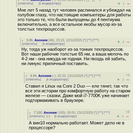
+
–
[
ответить
]
[
к модератору
]
/
Мне лет 5 назад тут человек распинался и убеждал на
голубом глазу, что настоящие компьютеры для работы
это только те, что были выпущены до 4 пентиума
включительно, а все остальное якобы мусор из-за
толстых техпроцессов.
5.86
,
Аноним
(
86
), 23:15, 12/12/2025 [
^
] [
^^
] [
^^^
]
+
–
/
[
ответить
]
[
к модератору
]
Ну, тогда уж наоборот из-за тонких техпроцессов.
Вот наши рабочие толстые 65 нм, а ваша мелочь по
4-2 нм - она никуда не годная. Ни гвоздь ей забить,
ни линукс приличный поставить.
+1
6.94
,
Аноним
(
-
), 02:33, 13/12/2025 [
^
] [
^^
] [
^^^
]
+
–
[
ответить
]
[
к модератору
]
/
Ставил я Linux на Core 2 Duo — еле тянет, так что
все эти истории про комфортную работу на старом
железе — сказки. Даже мой i7-7700K уже начинает
подтормаживать в браузере.
+2
7.100
,
Аноним
(
100
), 05:03, 13/12/2025 [
^
] [
^^
] [
^^^
]
+
–
[
ответить
]
[
↓
] [
к модератору
]
/
А вин10 нормально работает. Может дело не в
процессоре?