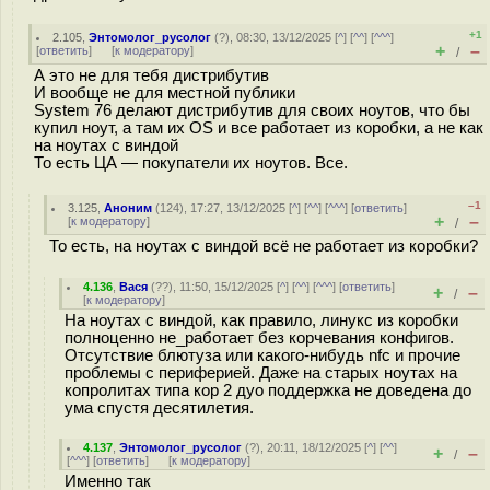
+1
2.105
,
Энтомолог_русолог
(
?
), 08:30, 13/12/2025 [
^
] [
^^
] [
^^^
]
+
–
[
ответить
]
[
к модератору
]
/
А это не для тебя дистрибутив
И вообще не для местной публики
System 76 делают дистрибутив для своих ноутов, что бы
купил ноут, а там их OS и все работает из коробки, а не как
на ноутах с виндой
То есть ЦА — покупатели их ноутов. Все.
–1
3.125
,
Аноним
(
124
), 17:27, 13/12/2025 [
^
] [
^^
] [
^^^
] [
ответить
]
+
–
[
к модератору
]
/
То есть, на ноутах с виндой всё не работает из коробки?
4.136
,
Вася
(
??
), 11:50, 15/12/2025 [
^
] [
^^
] [
^^^
] [
ответить
]
+
–
/
[
к модератору
]
На ноутах с виндой, как правило, линукс из коробки
полноценно не_работает без корчевания конфигов.
Отсутствие блютуза или какого-нибудь nfc и прочие
проблемы с периферией. Даже на старых ноутах на
копролитах типа кор 2 дуо поддержка не доведена до
ума спустя десятилетия.
4.137
,
Энтомолог_русолог
(
?
), 20:11, 18/12/2025 [
^
] [
^^
]
+
–
/
[
^^^
] [
ответить
]
[
к модератору
]
Именно так