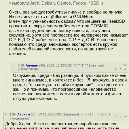
>выбрали Arch, Debian, Gentoo, Fedora, *BSD и
Очень разные дистрибутивы линукс и вообще не линукс.
Из не линукс есть ещё illumos и GNU/Hurd.
В чём прям уникальность сабжа? Что мешает на FreeBSD
пропатчить окружением рабочего стола COSMIC.
п.с. что за луддит писал шапку новости, что у него
окружение, хотя всё прогрессивное человечество называет
С-Р-Е-Д-О-Й рабочего стола, С-Р-Е-Д-О-Й. Я конечно
понимаю что среди анонимных экспертов есть кружок
любителей изящной словесности, но не да такой же
степени.
+1
3.88
,
Аноним
(
86
), 23:32, 12/12/2025 [
^
] [
^^
] [
^^^
] [
ответить
]
+
–
[
к модератору
]
/
Окружение, среда - без разницы. В русском языке очень
много синонимов, в контексте и без. "Я нахожусь в своей
среде", "я нахожусь в своём окружении" - это одно и то
же. Но я понимаю, что прогрессивное человечество
постоянно находится с вами в одной комнате и фиг его
оттуда уже выгонишь.
1.39
,
Аноним
(
16
), 13:17, 12/12/2025 [
ответить
] [
﹢﹢﹢
] [
· · ·
]
[
↓
] [
↑
]
+
–
/
[
к модератору
]
Добрый день! А кто из опеннетовцев опробовал уже сие
чудо, не на виртуалке, а на рабочих машинах, есть такие