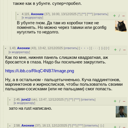
также как в убунте. супер+пробел.
4.115
,
Аноним
(
37
), 16:00, 13/12/2025 [
^
] [
^^
] [
^^^
] [
ответить
]
+
–
/
[
к модератору
]
В убунте гном. Да там из коробки тоже не
поменять. Но можно через тавики или gconfig
нугуглить то недолго.
1.43
,
Аноним
(
43
), 13:42, 12/12/2025 [
ответить
] [
﹢﹢﹢
] [
· · ·
]
[
↓
] [
↑
]
+
–
/
[
к модератору
]
Как по мне, нижняя панель слишком квадратная, аж
бросается в глаза. Надо бы посильнее закруглить.
https://i.ibb.co/RkqC4NB7/image.png
Ну, а в остальном - пальцетычненько. Куча паддингтонов,
маргинктонов и жирносписков, чтобы пользователь своими
пальцами-сосисками (или не пальцами) смог попасть.
2.45
,
jura12
(
ok
), 13:47, 12/12/2025 [
^
] [
^^
] [
^^^
] [
ответить
]
+
–
/
[
к модератору
]
зато на rust написано.
2.58
,
Аноним
(
37
), 16:13, 12/12/2025 [
^
] [
^^
] [
^^^
] [
ответить
]
[
↓
]
+
–
/