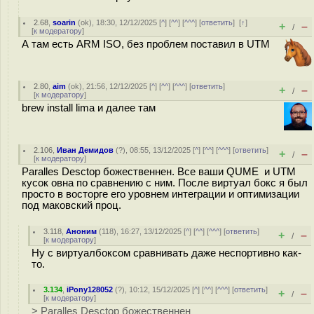
2.68
,
soarin
(
ok
), 18:30, 12/12/2025 [
^
] [
^^
] [
^^^
] [
ответить
]
[
↑
]
+
–
/
[
к модератору
]
А там есть ARM ISO, без проблем поставил в UTM
2.80
,
aim
(
ok
), 21:56, 12/12/2025 [
^
] [
^^
] [
^^^
] [
ответить
]
+
–
/
[
к модератору
]
brew install lima и далее там
2.106
,
Иван Демидов
(
?
), 08:55, 13/12/2025 [
^
] [
^^
] [
^^^
] [
ответить
]
+
–
/
[
к модератору
]
Paralles Desctop божественнен. Все ваши QUME и UTM
кусок овна по сравнению с ним. После виртуал бокс я был
просто в восторге его уровнем интеграции и оптимизации
под маковский проц.
3.118
,
Аноним
(
118
), 16:27, 13/12/2025 [
^
] [
^^
] [
^^^
] [
ответить
]
+
–
/
[
к модератору
]
Ну с виртуалбоксом сравнивать даже неспортивно как-
то.
3.134
,
iPony128052
(
?
), 10:12, 15/12/2025 [
^
] [
^^
] [
^^^
] [
ответить
]
+
–
/
[
к модератору
]
> Paralles Desctop божественнен