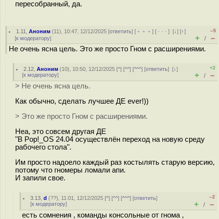
пересобранный, да.
–5
1.11
,
Аноним
(
11
), 10:47, 12/12/2025 [
ответить
] [
﹢﹢﹢
] [
· · ·
]
[
↓
] [
↑
]
+
–
[
к модератору
]
/
Не очень ясна цель. Это же просто Гном с расширениями.
+2
2.12
,
Аноним
(
10
), 10:50, 12/12/2025 [
^
] [
^^
] [
^^^
] [
ответить
]
[
↓
]
+
–
[
к модератору
]
/
> Не очень ясна цель.
Как обычно, сделать лучшее ДЕ ever!))
> Это же просто Гном с расширениями.
Неа, это совсем другая ДЕ
"В Pop!_OS 24.04 осуществлён переход на новую среду
рабочего стола".
Им просто надоело каждый раз костылять старую версию,
потому что гномеры ломали апи.
И запили свое.
–2
3.13
,
d
(
??
), 11:01, 12/12/2025 [
^
] [
^^
] [
^^^
] [
ответить
]
+
–
[
к модератору
]
/
есть сомнения , команды консольные от гнома ,