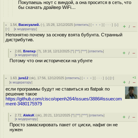
Покупаешь ноут с виндой, а она просится в сеть, что
бы скачать драйвер WiFi…
1.54
,
Васисуалий.
(-), 15:28, 12/12/2025 [
ответить
] [
﹢﹢﹢
] [
· · ·
]
[
↓
]
+
–
/
[
↑
] [
к модератору
]
Непонятно почему за основу взята бубунта. Странный
дистрибутив.
2.65
,
Влепкр
(
?
), 18:18, 12/12/2025 [
^
] [
^^
] [
^^^
] [
ответить
]
+
–
/
[
к модератору
]
Потому что они исторически на убунте
+1
1.63
,
jura12
(
ok
), 17:56, 12/12/2025 [
ответить
] [
﹢﹢﹢
] [
· · ·
]
[
↓
] [
↑
]
+
–
[
к модератору
]
/
если программы будут не ставиться из flatpak по
решение такое
https://github.com/cisco/openh264/issues/3886#issuecom
ment-3480175979
2.72
,
AleksK
(
ok
), 20:21, 12/12/2025 [
^
] [
^^
] [
^^^
] [
ответить
]
+
–
/
[
к модератору
]
Просто замаскировать пакет от циски, нафиг он не
нужен