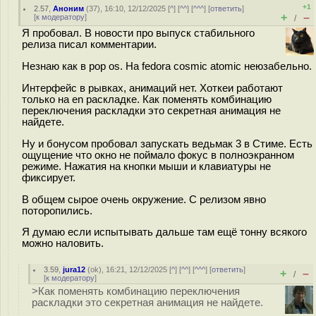
+1
2.57
,
Аноним
(
37
), 16:10, 12/12/2025 [
^
] [
^^
] [
^^^
] [
ответить
]
+
–
[
к модератору
]
/
Я пробовал. В новости про выпуск стабильного
релиза писал комментарии.
Незнаю как в pop os. На fedora cosmic atomic неюзабельно.
Интерфейс в рывках, анимаций нет. Хоткеи работают
только на en раскладке. Как поменять комбинацию
переключения раскладки это секретная анимация не
найдете.
Ну и бонусом пробовал запускать ведьмак 3 в Стиме. Есть
ощущение что окно не поймало фокус в полноэкранном
режиме. Нажатия на кнопки мыши и клавиатуры не
фиксирует.
В общем сырое очень окружение. С релизом явно
поторопились.
Я думаю если испытывать дальше там ещё тонну всякого
можно наловить.
3.59
,
jura12
(
ok
), 16:21, 12/12/2025 [
^
] [
^^
] [
^^^
] [
ответить
]
+
–
/
[
к модератору
]
>Как поменять комбинацию переключения
раскладки это секретная анимация не найдете.