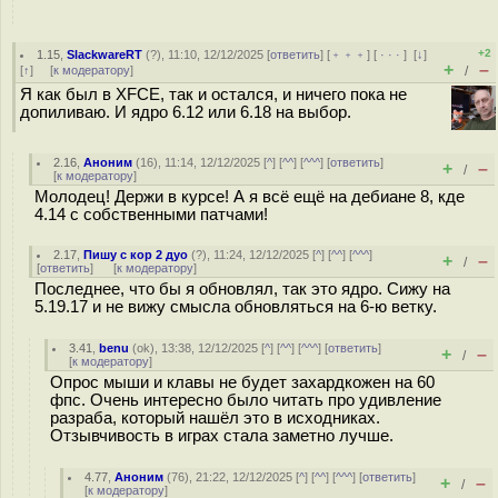
+2
1.15
,
SlackwareRT
(
?
), 11:10, 12/12/2025 [
ответить
] [
﹢﹢﹢
] [
· · ·
]
[
↓
]
+
–
[
↑
] [
к модератору
]
/
Я как был в XFCE, так и остался, и ничего пока не
допиливаю. И ядро 6.12 или 6.18 на выбор.
2.16
,
Аноним
(
16
), 11:14, 12/12/2025 [
^
] [
^^
] [
^^^
] [
ответить
]
+
–
/
[
к модератору
]
Молодец! Держи в курсе! А я всё ещё на дебиане 8, кде
4.14 с собственными патчами!
2.17
,
Пишу с кор 2 дуо
(
?
), 11:24, 12/12/2025 [
^
] [
^^
] [
^^^
]
+
–
/
[
ответить
]
[
к модератору
]
Последнее, что бы я обновлял, так это ядро. Сижу на
5.19.17 и не вижу смысла обновляться на 6-ю ветку.
3.41
,
benu
(
ok
), 13:38, 12/12/2025 [
^
] [
^^
] [
^^^
] [
ответить
]
+
–
/
[
к модератору
]
Опрос мыши и клавы не будет захардкожен на 60
фпс. Очень интересно было читать про удивление
разраба, который нашёл это в исходниках.
Отзывчивость в играх стала заметно лучше.
4.77
,
Аноним
(
76
), 21:22, 12/12/2025 [
^
] [
^^
] [
^^^
] [
ответить
]
+
–
/
[
к модератору
]