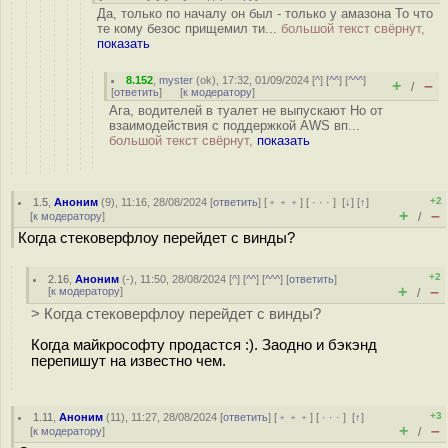
Да, только по началу он был - только у амазона То что
те кому безос прищемил ти...
большой текст свёрнут,
показать
8.152
,
myster
(
ok
), 17:32, 01/09/2024 [
^
] [
^^
] [
^^^
]
+
–
/
[
ответить
]
[
к модератору
]
Ага, водителей в туалет не выпускают Но от
взаимодействия с поддержкой AWS вп...
большой текст свёрнут,
показать
+2
1.5
,
Аноним
(
9
), 11:16, 28/08/2024 [
ответить
] [
﹢﹢﹢
] [
· · ·
]
[
↓
] [
↑
]
+
–
[
к модератору
]
/
Когда стековерфлоу перейдет с винды?
+2
2.16
,
Аноним
(
-
), 11:50, 28/08/2024 [
^
] [
^^
] [
^^^
] [
ответить
]
+
–
[
к модератору
]
/
> Когда стековерфлоу перейдет с винды?
Когда майкрософту продастся :). Заодно и бэкэнд
перепишут на известно чем.
+3
1.11
,
Аноним
(
11
), 11:27, 28/08/2024 [
ответить
] [
﹢﹢﹢
] [
· · ·
]
[
↑
]
+
–
[
к модератору
]
/