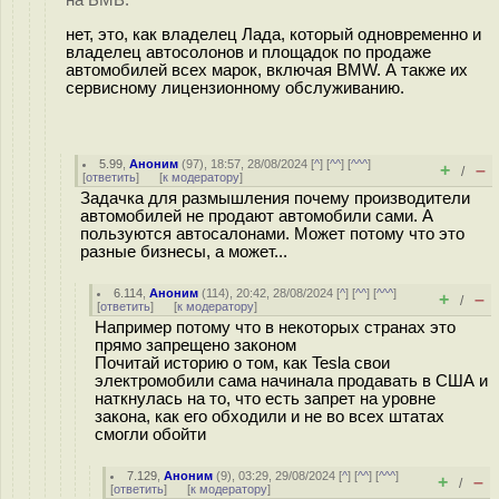
нет, это, как владелец Лада, который одновременно и
владелец автосолонов и площадок по продаже
автомобилей всех марок, включая BMW. А также их
сервисному лицензионному обслуживанию.
5.99
,
Аноним
(
97
), 18:57, 28/08/2024 [
^
] [
^^
] [
^^^
]
+
–
/
[
ответить
]
[
к модератору
]
Задачка для размышления почему производители
автомобилей не продают автомобили сами. А
пользуются автосалонами. Может потому что это
разные бизнесы, а может...
6.114
,
Аноним
(
114
), 20:42, 28/08/2024 [
^
] [
^^
] [
^^^
]
+
–
/
[
ответить
]
[
к модератору
]
Например потому что в некоторых странах это
прямо запрещено законом
Почитай историю о том, как Tesla свои
электромобили сама начинала продавать в США и
наткнулась на то, что есть запрет на уровне
закона, как его обходили и не во всех штатах
смогли обойти
7.129
,
Аноним
(
9
), 03:29, 29/08/2024 [
^
] [
^^
] [
^^^
]
+
–
/
[
ответить
]
[
к модератору
]