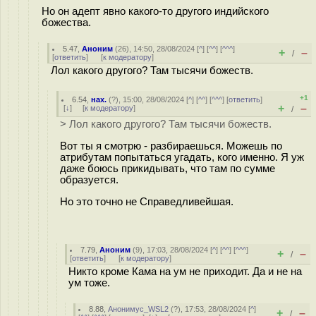
Но он адепт явно какого-то другого индийского
божества.
5.47
,
Аноним
(
26
), 14:50, 28/08/2024 [
^
] [
^^
] [
^^^
]
+
–
/
[
ответить
]
[
к модератору
]
Лол какого другого? Там тысячи божеств.
+1
6.54
,
нах.
(
?
), 15:00, 28/08/2024 [
^
] [
^^
] [
^^^
] [
ответить
]
+
–
[
↓
] [
к модератору
]
/
> Лол какого другого? Там тысячи божеств.
Вот ты я смотрю - разбираешься. Можешь по
атрибутам попытаться угадать, кого именно. Я уж
даже боюсь прикидывать, что там по сумме
образуется.
Но это точно не Справедливейшая.
7.79
,
Аноним
(
9
), 17:03, 28/08/2024 [
^
] [
^^
] [
^^^
]
+
–
/
[
ответить
]
[
к модератору
]
Никто кроме Кама на ум не приходит. Да и не на
ум тоже.
8.88
,
Анонимус_WSL2
(
?
), 17:53, 28/08/2024 [
^
]
+
–
/