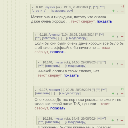
–1
8.101
,
myster
(
ok
), 19:09, 28/08/2024 [
^
] [
^^
] [
^^^
]
+
–
[
ответить
]
[
к модератору
]
/
Может она и гибридная, потому что облака
даже очень хорошо ...
текст свёрнут,
показать
9.110
,
Аноним
(
110
), 20:25, 28/08/2024 [
^
] [
^^
]
+
–
/
[
^^^
] [
ответить
]
[
↓
] [
к модератору
]
Если бы они были очень даже хороши все было бы
в облаке в оффлайне бы ничего не ...
текст
свёрнут,
показать
10.140
,
myster
(
ok
), 14:55, 29/08/2024 [
^
] [
^^
]
+
–
/
[
^^^
] [
ответить
]
[
к модератору
]
никакой логики в твоих словах, нет ...
текст свёрнут,
показать
+1
9.127
,
Аноним
(
-
), 22:28, 28/08/2024 [
^
] [
^^
] [
^^^
]
+
–
[
ответить
]
[
↑
] [
к модератору
]
/
Оно хорошо До тех пор пока ремота не сменит по
желанию левой пятки ToS, ценники...
текст
свёрнут,
показать
10.139
,
myster
(
ok
), 14:43, 29/08/2024 [
^
] [
^^
]
+
–
/
[
^^^
] [
ответить
]
[
к модератору
]
К хорошему быстро привыкаешь, поэтому