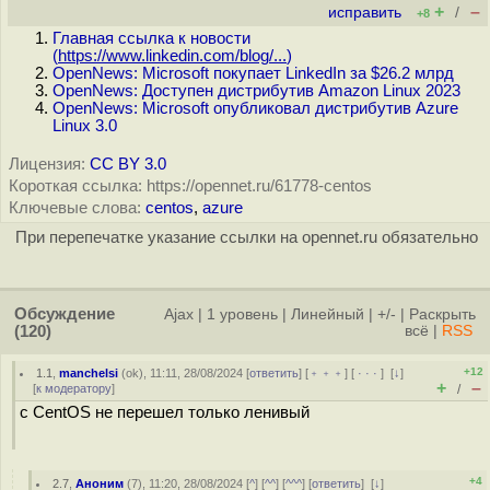
+
–
исправить
/
+8
Главная ссылка к новости
(
https://www.linkedin.com/blog/...
)
OpenNews: Microsoft покупает LinkedIn за $26.2 млрд
OpenNews: Доступен дистрибутив Amazon Linux 2023
OpenNews: Microsoft опубликовал дистрибутив Azure
Linux 3.0
Лицензия:
CC BY 3.0
Короткая ссылка: https://opennet.ru/61778-centos
Ключевые слова:
centos
,
azure
При перепечатке указание ссылки на opennet.ru обязательно
Обсуждение
Ajax
|
1 уровень
|
Линейный
|
+/-
|
Раскрыть
(120)
всё
|
RSS
+12
1.1
,
manchelsi
(
ok
), 11:11, 28/08/2024 [
ответить
] [
﹢﹢﹢
] [
· · ·
]
[
↓
]
+
–
[
к модератору
]
/
с CentOS не перешел только ленивый
+4
2.7
,
Аноним
(
7
), 11:20, 28/08/2024 [
^
] [
^^
] [
^^^
] [
ответить
]
[
↓
]