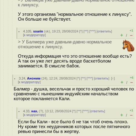
>У Балмера уже давным-давно нормальное отношение
к линуксу.
У этого организма "нормальное отношение к линуксу".
Он больше не буйствует.
+1
4.105
,
soarin
(
ok
), 19:23, 28/08/2024 [
^
] [
^^
] [
^^^
] [
ответить
]
+
–
[
к модератору
]
/
> У Балмера уже давным-давно нормальное
отношение к линуксу.
Откуда информация что это отношение вообще есть?
А так он уже лет десять вроде баскетболом
занимается. В смысле бабок.
+6
3.24
,
Аноним
(
24
), 12:24, 28/08/2024 [
^
] [
^^
] [
^^^
] [
ответить
]
[
↑
]
+
–
[
к модератору
]
/
Балмер - душка, весельчак и просто хороший человек по
сравнению с нынешним индуийским начальством
которое покланяется Кали.
+1
4.33
,
нах.
(
?
), 13:12, 28/08/2024 [
^
] [
^^
] [
^^^
] [
ответить
]
+
–
[
к модератору
]
/
Если бы Кали - все было б не так чтоб очень плохо.
Ну кроме тех неудачников которых после пятничного
ревью принесли бы в жертву.