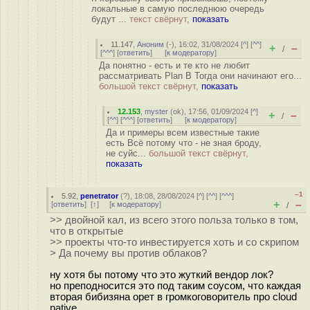
локальные в самую последнюю очередь
будут ...
текст свёрнут,
показать
11.147
,
Аноним
(
-
), 16:02, 31/08/2024 [
^
] [
^^
]
+
–
/
[
^^^
] [
ответить
]
[
к модератору
]
Да понятно - есть и те кто не любит
рассматривать Plan B Тогда они начинают его...
большой текст свёрнут,
показать
12.153
,
myster
(
ok
), 17:56, 01/09/2024 [
^
]
+
–
/
[
^^
] [
^^^
] [
ответить
]
[
к модератору
]
Да и примеры всем известные такие
есть Всё потому что - не зная броду,
не суйс...
большой текст свёрнут,
показать
–1
5.92
,
penetrator
(
?
), 18:08, 28/08/2024 [
^
] [
^^
] [
^^^
]
+
–
[
ответить
]
[
↑
] [
к модератору
]
/
>> двойной кал, из всего этого польза только в том,
что в открытые
>> проекты что-то инвестируется хоть и со скрипом
> Да почему вы против облаков?
ну хотя бы потому что это жуткий вендор лок?
но преподносится это под таким соусом, что каждая
вторая бибизяна орет в громкоговоритель про cloud
native