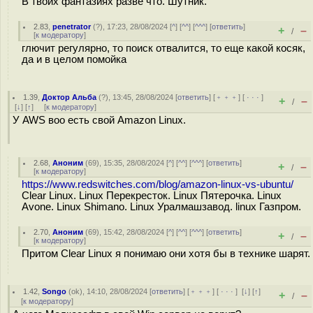
В твоих фантазиях разве что. Шутник.
2.83
,
penetrator
(
?
), 17:23, 28/08/2024 [
^
] [
^^
] [
^^^
] [
ответить
]
+
–
/
[
к модератору
]
глючит регулярно, то поиск отвалится, то еще какой косяк,
да и в целом помойка
1.39
,
Доктор Альба
(
?
), 13:45, 28/08/2024 [
ответить
] [
﹢﹢﹢
] [
· · ·
]
+
–
/
[
↓
] [
↑
] [
к модератору
]
У AWS воо есть свой Amazon Linux.
2.68
,
Аноним
(
69
), 15:35, 28/08/2024 [
^
] [
^^
] [
^^^
] [
ответить
]
+
–
/
[
к модератору
]
https://www.redswitches.com/blog/amazon-linux-vs-ubuntu/
Clear Linux. Linux Перекресток. Linux Пятерочка. Linux
Avone. Linux Shimano. Linux Уралмашзавод. linux Газпром.
2.70
,
Аноним
(
69
), 15:42, 28/08/2024 [
^
] [
^^
] [
^^^
] [
ответить
]
+
–
/
[
к модератору
]
Притом Clear Linux я понимаю они хотя бы в технике шарят.
1.42
,
Songo
(
ok
), 14:10, 28/08/2024 [
ответить
] [
﹢﹢﹢
] [
· · ·
]
[
↓
] [
↑
]
+
–
/
[
к модератору
]