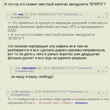
А что на это скажет местный капитан звездолета "BTRFS"?
+1
2.60
,
нах.
(
?
), 15:04, 28/08/2024 [
^
] [
^^
] [
^^^
] [
ответить
]
[
↓
]
+
–
[
к модератору
]
/
>> Из принятых в процессе миграции решений отмечается
задействование файловой системы XFS и программного
RAID
> А что на это скажет местный капитан звездолета
"BTRFS"?
что поганая корпорация зла нифига ни в чем не
разбирается и все сделала дорого-хреново-ниправильна,
вот то ли дело у него в умных воротах уже двадцатая
флэшка дохнет и все еще ни единого разрыва.
+1
3.64
,
12yoexpert
(
ok
), 15:10, 28/08/2024 [
^
] [
^^
] [
^^^
] [
ответить
]
+
–
[
к модератору
]
/
за нашу и вашу свободу!
2.149
,
Аноним
(
-
), 16:34, 31/08/2024 [
^
] [
^^
] [
^^^
] [
ответить
]
[
↑
]
+
–
/
[
к модератору
]
То что майкрософту не вперся варп-драйв и машина времени в том
окружении Если и...
большой текст свёрнут,
показать