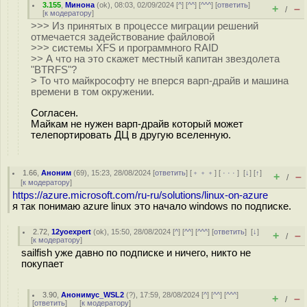
3.155
,
Минона
(
ok
), 08:03, 02/09/2024 [
^
] [
^^
] [
^^^
] [
ответить
]
+
–
/
[
к модератору
]
>>> Из принятых в процессе миграции решений
отмечается задействование файловой
>>> системы XFS и программного RAID
>> А что на это скажет местный капитан звездолета
"BTRFS"?
> То что майкрософту не вперся варп-драйв и машина
времени в том окружении.
Согласен.
Майкам не нужен варп-драйв который может
телепортировать ДЦ в другую вселенную.
1.66
,
Аноним
(
69
), 15:23, 28/08/2024 [
ответить
] [
﹢﹢﹢
] [
· · ·
]
[
↓
] [
↑
]
+
–
/
[
к модератору
]
https://azure.microsoft.com/ru-ru/solutions/linux-on-azure
я так понимаю azure linux это начало windows по подписке.
2.72
,
12yoexpert
(
ok
), 15:50, 28/08/2024 [
^
] [
^^
] [
^^^
] [
ответить
]
[
↓
]
+
–
/
[
к модератору
]
sailfish уже давно по подписке и ничего, никто не
покупает
3.90
,
Анонимус_WSL2
(
?
), 17:59, 28/08/2024 [
^
] [
^^
] [
^^^
]
+
–
/
[
ответить
]
[
к модератору
]