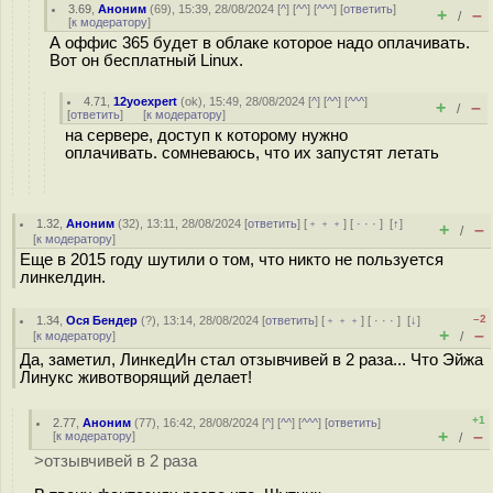
3.69
,
Аноним
(
69
), 15:39, 28/08/2024 [
^
] [
^^
] [
^^^
] [
ответить
]
+
–
/
[
к модератору
]
А оффис 365 будет в облаке которое надо оплачивать.
Вот он бесплатный Linux.
4.71
,
12yoexpert
(
ok
), 15:49, 28/08/2024 [
^
] [
^^
] [
^^^
]
+
–
/
[
ответить
]
[
к модератору
]
на сервере, доступ к которому нужно
оплачивать. сомневаюсь, что их запустят летать
1.32
,
Аноним
(
32
), 13:11, 28/08/2024 [
ответить
] [
﹢﹢﹢
] [
· · ·
]
[
↑
]
+
–
/
[
к модератору
]
Еще в 2015 году шутили о том, что никто не пользуется
линкелдин.
–2
1.34
,
Ося Бендер
(
?
), 13:14, 28/08/2024 [
ответить
] [
﹢﹢﹢
] [
· · ·
]
[
↓
]
+
–
[
к модератору
]
/
Да, заметил, ЛинкедИн стал отзывчивей в 2 раза... Что Эйжа
Линукс животворящий делает!
+1
2.77
,
Аноним
(
77
), 16:42, 28/08/2024 [
^
] [
^^
] [
^^^
] [
ответить
]
+
–
[
к модератору
]
/
>отзывчивей в 2 раза