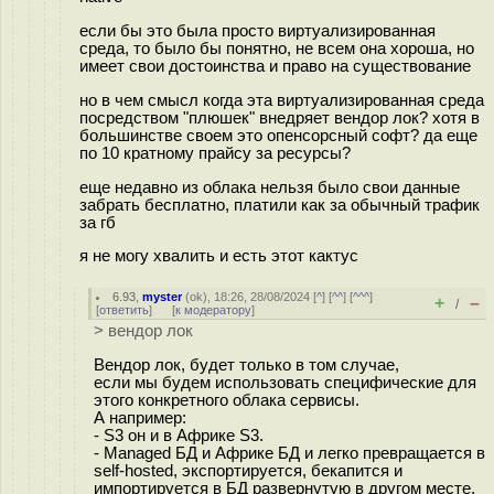
если бы это была просто виртуализированная
среда, то было бы понятно, не всем она хороша, но
имеет свои достоинства и право на существование
но в чем смысл когда эта виртуализированная среда
посредством "плюшек" внедряет вендор лок? хотя в
большинстве своем это опенсорсный софт? да еще
по 10 кратному прайсу за ресурсы?
еще недавно из облака нельзя было свои данные
забрать бесплатно, платили как за обычный трафик
за гб
я не могу хвалить и есть этот кактус
6.93
,
myster
(
ok
), 18:26, 28/08/2024 [
^
] [
^^
] [
^^^
]
+
–
/
[
ответить
]
[
к модератору
]
> вендор лок
Вендор лок, будет только в том случае,
если мы будем использовать специфические для
этого конкретного облака сервисы.
А например:
- S3 он и в Африке S3.
- Managed БД и Африке БД и легко превращается в
self-hosted, экспортируется, бекапится и
импортируется в БД развернутую в другом месте.