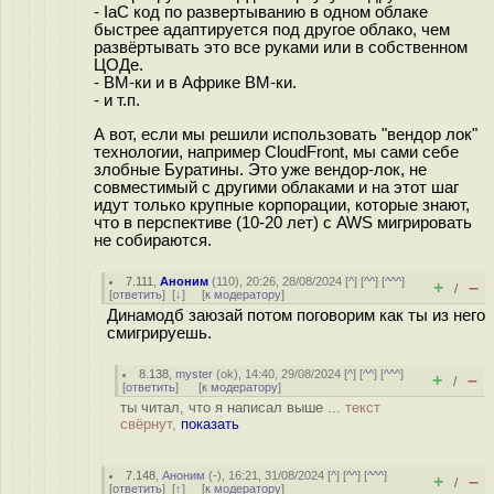
- IaC код по развертыванию в одном облаке
быстрее адаптируется под другое облако, чем
развёртывать это все руками или в собственном
ЦОДе.
- ВМ-ки и в Африке ВМ-ки.
- и т.п.
А вот, если мы решили использовать "вендор лок"
технологии, например CloudFront, мы сами себе
злобные Буратины. Это уже вендор-лок, не
совместимый с другими облаками и на этот шаг
идут только крупные корпорации, которые знают,
что в перспективе (10-20 лет) с AWS мигрировать
не собираются.
7.111
,
Аноним
(
110
), 20:26, 28/08/2024 [
^
] [
^^
] [
^^^
]
+
–
/
[
ответить
]
[
↓
] [
к модератору
]
Динамодб заюзай потом поговорим как ты из него
смигрируешь.
8.138
,
myster
(
ok
), 14:40, 29/08/2024 [
^
] [
^^
] [
^^^
]
+
–
/
[
ответить
]
[
к модератору
]
ты читал, что я написал выше ...
текст
свёрнут,
показать
7.148
,
Аноним
(
-
), 16:21, 31/08/2024 [
^
] [
^^
] [
^^^
]
+
–
/
[
ответить
]
[
↑
] [
к модератору
]