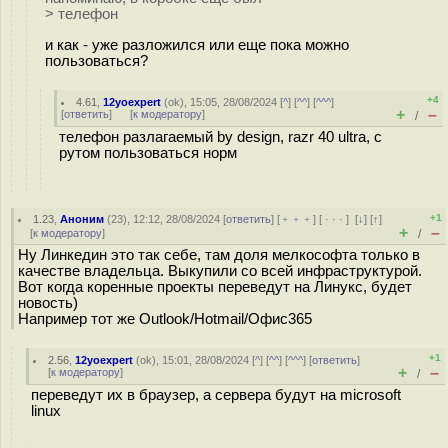
> телефон
и как - уже разложился или еще пока можно
пользоваться?
+4
4.61
,
12yoexpert
(
ok
), 15:05, 28/08/2024 [
^
] [
^^
] [
^^^
]
+
–
[
ответить
]
[
к модератору
]
/
телефон разлагаемый by design, razr 40 ultra, с
рутом пользоваться норм
+1
1.23
,
Аноним
(
23
), 12:12, 28/08/2024 [
ответить
] [
﹢﹢﹢
] [
· · ·
]
[
↓
] [
↑
]
+
–
[
к модератору
]
/
Ну Линкедин это так себе, там доля мелкософта только в
качестве владельца. Выкупили со всей инфраструктурой.
Вот когда коренные проекты переведут на Линукс, будет
новость)
Например тот же Outlook/Hotmail/Oфис365
+1
2.56
,
12yoexpert
(
ok
), 15:01, 28/08/2024 [
^
] [
^^
] [
^^^
] [
ответить
]
+
–
[
к модератору
]
/
переведут их в браузер, а сервера будут на microsoft
linux