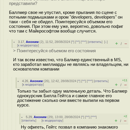
представили?
Баллмер свое не упустил, кроме прыгания по сцене с
потными подмышками и ором "developers, developers" он
таки - себя не обидел. Поинтересуйся объемом его
состояния. При этом ему уже, вероятно, довольно пофиг
что там с Майкрософтом вообще случится.
3.17
,
Аноним
(
2
), 11:52, 28/08/2024 [
^
] [
^^
] [
^^^
] [
ответить
]
[
↓
]
+
–
/
[
к модератору
]
> Поинтересуйся объемом его состояния
И так всем известно, что Балмер единственный в MS,
кто заработал миллиарды не являясь ни владельцем, ни
основателем компании
+11
4.26
,
Аноним
(
26
), 12:42, 28/08/2024 [
^
] [
^^
] [
^^^
] [
ответить
]
+
–
[
к модератору
]
/
Только ты забыл одну маленькую деталь. Что Балмер
однокурсник Билла Гейтса и самое главное его
достижение сколько они вместе выпили на первом
курсе.
+2
5.29
,
Аноним
(
29
), 13:00, 28/08/2024 [
^
] [
^^
] [
^^^
]
+
–
[
ответить
]
[
к модератору
]
/
Ну офигеть, Гейтс позвал в компанию знакомого