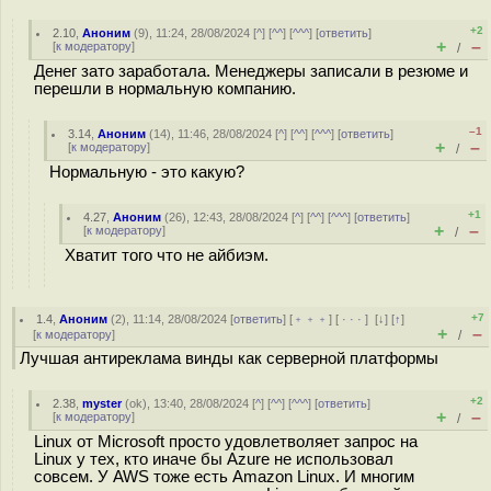
+2
2.10
,
Аноним
(
9
), 11:24, 28/08/2024 [
^
] [
^^
] [
^^^
] [
ответить
]
+
–
[
к модератору
]
/
Денег зато заработала. Менеджеры записали в резюме и
перешли в нормальную компанию.
–1
3.14
,
Аноним
(
14
), 11:46, 28/08/2024 [
^
] [
^^
] [
^^^
] [
ответить
]
+
–
[
к модератору
]
/
Нормальную - это какую?
+1
4.27
,
Аноним
(
26
), 12:43, 28/08/2024 [
^
] [
^^
] [
^^^
] [
ответить
]
+
–
[
к модератору
]
/
Хватит того что не айбиэм.
+7
1.4
,
Аноним
(
2
), 11:14, 28/08/2024 [
ответить
] [
﹢﹢﹢
] [
· · ·
]
[
↓
] [
↑
]
+
–
[
к модератору
]
/
Лучшая антиреклама винды как серверной платформы
+2
2.38
,
myster
(
ok
), 13:40, 28/08/2024 [
^
] [
^^
] [
^^^
] [
ответить
]
+
–
[
к модератору
]
/
Linux от Microsoft просто удовлетволяет запрос на
Linux у тех, кто иначе бы Azure не использовал
совсем. У AWS тоже есть Amazon Linux. И многим