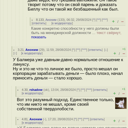
даже видос его трешака выложили. Он такое
творит потому что он свой парень и доказать
Биллу что он такой же безбашенный как был.
8.133
,
Аноним
(
133
), 06:32, 29/08/2024 [
^
] [
^^
] [
^^^
]
+
–
/
[
ответить
]
[
к модератору
]
Какие конкретно способности у него должны были
быть на менеджерской должности ...
текст свёрнут,
показать
+1
3.21
,
Аноним
(
29
), 11:59, 28/08/2024 [
^
] [
^^
] [
^^^
] [
ответить
]
[
↓
]
+
–
[
↑
] [
к модератору
]
/
У Балмера уже давным-давно нормальное отношение к
линуксу.
Ну и это не что-то личное же было, просто мешал он
корпорации зарабатывать деньги — было плохо, начал
приносить деньги — стало хорошо.
+1
4.30
,
rshadow
(
ok
), 13:04, 28/08/2024 [
^
] [
^^
] [
^^^
] [
ответить
]
+
–
[
к модератору
]
/
Вот это разумный подход. Единственное только,
что им никто не мешал, кроме своей
собственной твердолобости.
4.81
,
Аноним
(
-
), 17:20, 28/08/2024 [
^
] [
^^
] [
^^^
] [
ответить
]
+
–
/
[
к модератору
]