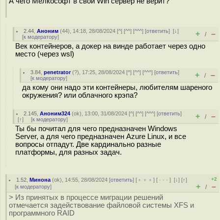
А чего Мелкософт в свой Win сервер не верит?
2.44
,
Аноним
(
44
), 14:18, 28/08/2024 [
^
] [
^^
] [
^^^
] [
ответить
]
[
↓
]
+
–
/
[
к модератору
]
Век контейнеров, а докер на винде работает через одно
место (через wsl)
3.84
,
penetrator
(
?
), 17:25, 28/08/2024 [
^
] [
^^
] [
^^^
] [
ответить
]
+
–
/
[
к модератору
]
да кому они надо эти контейнеры, любителям шареного
окружения? или облачного крэпа?
2.145
,
Аноним324
(
ok
), 13:00, 31/08/2024 [
^
] [
^^
] [
^^^
] [
ответить
]
+
–
/
[
↑
] [
к модератору
]
Ты бы почитал для чего предназначен Windows
Server, а для чего предназначен Azure Linux, и все
вопросы отпадут. Две кардинально разные
платформы, для разных задач.
+2
1.52
,
Минона
(
ok
), 14:55, 28/08/2024 [
ответить
] [
﹢﹢﹢
] [
· · ·
]
[
↓
] [
↑
]
+
–
[
к модератору
]
/
> Из принятых в процессе миграции решений
отмечается задействование файловой системы XFS и
программного RAID