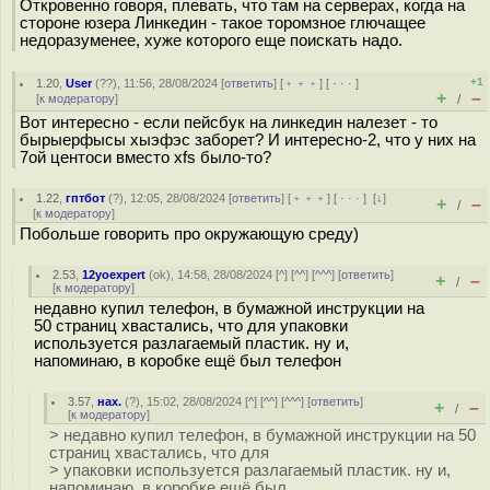
Откровенно говоря, плевать, что там на серверах, когда на
стороне юзера Линкедин - такое торомзное глючащее
недоразуменее, хуже которого еще поискать надо.
+1
1.20
,
User
(
??
), 11:56, 28/08/2024 [
ответить
] [
﹢﹢﹢
] [
· · ·
]
+
–
[
к модератору
]
/
Вот интересно - если пейсбук на линкедин налезет - то
бырыерфысы хыэфэс заборет? И интересно-2, что у них на
7ой центоси вместо xfs было-то?
1.22
,
гптбот
(
?
), 12:05, 28/08/2024 [
ответить
] [
﹢﹢﹢
] [
· · ·
]
[
↓
]
+
–
/
[
к модератору
]
Побольше говорить про окружающую среду)
2.53
,
12yoexpert
(
ok
), 14:58, 28/08/2024 [
^
] [
^^
] [
^^^
] [
ответить
]
+
–
/
[
к модератору
]
недавно купил телефон, в бумажной инструкции на
50 страниц хвастались, что для упаковки
используется разлагаемый пластик. ну и,
напоминаю, в коробке ещё был телефон
3.57
,
нах.
(
?
), 15:02, 28/08/2024 [
^
] [
^^
] [
^^^
] [
ответить
]
+
–
/
[
к модератору
]
> недавно купил телефон, в бумажной инструкции на 50
страниц хвастались, что для
> упаковки используется разлагаемый пластик. ну и,
напоминаю, в коробке ещё был