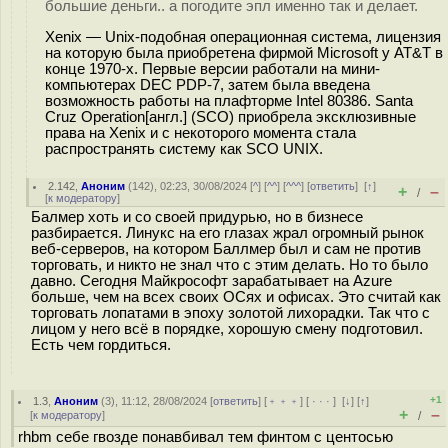
большие деньги.. а погодите эпл именно так и делает.
Xenix — Unix-подобная операционная система, лицензия
на которую была приобретена фирмой Microsoft у AT&T в
конце 1970-х. Первые версии работали на мини-
компьютерах DEC PDP-7, затем была введена
возможность работы на плафторме Intel 80386. Santa
Cruz Operation[англ.] (SCO) приобрела эксклюзивные
права на Xenix и с некоторого момента стала
распространять систему как SCO UNIX.
2.142
,
Аноним
(
142
), 02:23, 30/08/2024 [
^
] [
^^
] [
^^^
] [
ответить
]
[
↑
]
+
–
/
[
к модератору
]
Балмер хоть и со своей придурью, но в бизнесе
разбирается. Линукс на его глазах жрал огромный рынок
веб-серверов, на котором Баллмер был и сам не против
торговать, и никто не знал что с этим делать. Но то было
давно. Сегодня Майкрософт зарабатывает на Azure
больше, чем на всех своих ОСях и офисах. Это считай как
торговать лопатами в эпоху золотой лихорадки. Так что с
лицом у него всё в порядке, хорошую смену подготовил.
Есть чем гордиться.
+1
1.3
,
Аноним
(
3
), 11:12, 28/08/2024 [
ответить
] [
﹢﹢﹢
] [
· · ·
]
[
↓
] [
↑
]
+
–
[
к модератору
]
/
rhbm себе гвозде понавбивал тем финтом с центосью