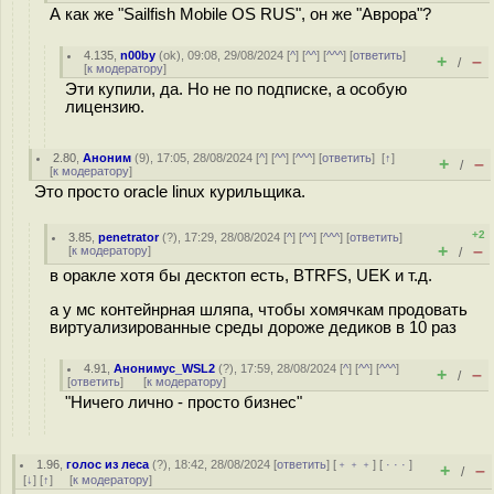
А как же "Sailfish Mobile OS RUS", он же "Аврора"?
4.135
,
n00by
(
ok
), 09:08, 29/08/2024 [
^
] [
^^
] [
^^^
] [
ответить
]
+
–
/
[
к модератору
]
Эти купили, да. Но не по подписке, а особую
лицензию.
2.80
,
Аноним
(
9
), 17:05, 28/08/2024 [
^
] [
^^
] [
^^^
] [
ответить
]
[
↑
]
+
–
/
[
к модератору
]
Это просто oracle linux курильщика.
+2
3.85
,
penetrator
(
?
), 17:29, 28/08/2024 [
^
] [
^^
] [
^^^
] [
ответить
]
+
–
[
к модератору
]
/
в оракле хотя бы десктоп есть, BTRFS, UEK и т.д.
а у мс контейнрная шляпа, чтобы хомячкам продовать
виртуализированные среды дороже дедиков в 10 раз
4.91
,
Анонимус_WSL2
(
?
), 17:59, 28/08/2024 [
^
] [
^^
] [
^^^
]
+
–
/
[
ответить
]
[
к модератору
]
"Ничего лично - просто бизнес"
1.96
,
голос из леса
(
?
), 18:42, 28/08/2024 [
ответить
] [
﹢﹢﹢
] [
· · ·
]
+
–
/
[
↓
] [
↑
] [
к модератору
]