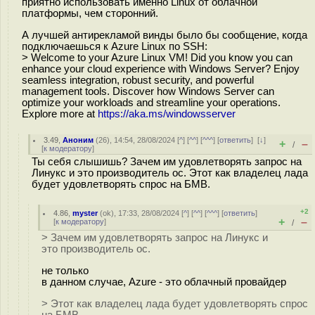
приятно использовать именно Linux от облачной
платформы, чем сторонний.
А лучшей антирекламой винды было бы cообщение, когда
подключаешься к Azure Linux по SSH:
> Welcome to your Azure Linux VM! Did you know you can
enhance your cloud experience with Windows Server? Enjoy
seamless integration, robust security, and powerful
management tools. Discover how Windows Server can
optimize your workloads and streamline your operations.
Explore more at
https://aka.ms/windowsserver
3.49
,
Аноним
(
26
), 14:54, 28/08/2024 [
^
] [
^^
] [
^^^
] [
ответить
]
[
↓
]
+
–
/
[
к модератору
]
Ты себя слышишь? Зачем им удовлетворять запрос на
Линукс и это производитель ос. Этот как владелец лада
будет удовлетворять спрос на БМВ.
+2
4.86
,
myster
(
ok
), 17:33, 28/08/2024 [
^
] [
^^
] [
^^^
] [
ответить
]
+
–
[
к модератору
]
/
> Зачем им удовлетворять запрос на Линукс и
это производитель ос.
не только
в данном случае, Azure - это облачный провайдер
> Этот как владелец лада будет удовлетворять спрос
на БМВ.