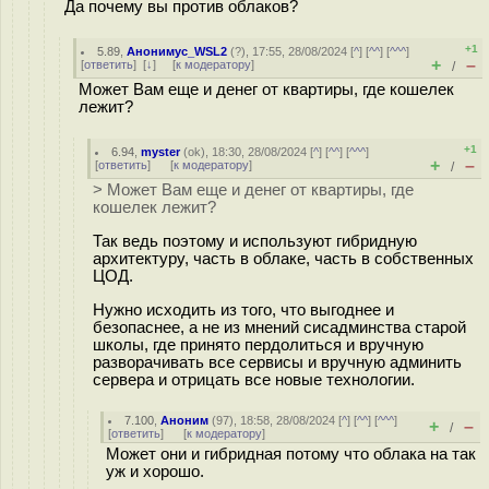
Да почему вы против облаков?
+1
5.89
,
Анонимус_WSL2
(
?
), 17:55, 28/08/2024 [
^
] [
^^
] [
^^^
]
+
–
[
ответить
]
[
↓
] [
к модератору
]
/
Может Вам еще и денег от квартиры, где кошелек
лежит?
+1
6.94
,
myster
(
ok
), 18:30, 28/08/2024 [
^
] [
^^
] [
^^^
]
+
–
[
ответить
]
[
к модератору
]
/
> Может Вам еще и денег от квартиры, где
кошелек лежит?
Так ведь поэтому и используют гибридную
архитектуру, часть в облаке, часть в собственных
ЦОД.
Нужно исходить из того, что выгоднее и
безопаснее, а не из мнений сисадминства старой
школы, где принято пердолиться и вручную
разворачивать все сервисы и вручную админить
сервера и отрицать все новые технологии.
7.100
,
Аноним
(
97
), 18:58, 28/08/2024 [
^
] [
^^
] [
^^^
]
+
–
/
[
ответить
]
[
к модератору
]
Может они и гибридная потому что облака на так
уж и хорошо.