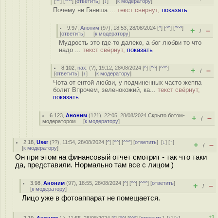
[
^^
] [
^^^
] [
ответить
]
[
↓
] [
к модератору
]
Почему не Ганеша ...
текст свёрнут,
показать
9.97
,
Аноним
(
97
), 18:53, 28/08/2024 [
^
] [
^^
] [
^^^
]
+
–
/
[
ответить
]
[
к модератору
]
Мудрость это где-то далеко, а бог любви то что
надо ...
текст свёрнут,
показать
8.102
,
нах.
(
?
), 19:12, 28/08/2024 [
^
] [
^^
] [
^^^
]
+
–
/
[
ответить
]
[
↑
] [
к модератору
]
Чота от ентой любви, у подчиненных часто жеппа
болит Впрочем, зеленокожий, ка...
текст свёрнут,
показать
6.123
,
Аноним
(
121
), 22:05, 28/08/2024
Скрыто ботом-
+
–
/
модератором
[
к модератору
]
2.18
,
User
(
??
), 11:54, 28/08/2024 [
^
] [
^^
] [
^^^
] [
ответить
]
[
↓
] [
↑
]
+
–
/
[
к модератору
]
Он при этом на финансовый отчет смотрит - так что таки
да, представили. Нормально там все с лицом )
3.98
,
Аноним
(
97
), 18:55, 28/08/2024 [
^
] [
^^
] [
^^^
] [
ответить
]
+
–
/
[
к модератору
]
Лицо уже в фотоаппарат не помещается.
+1