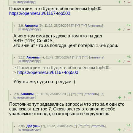
+
–
[
к модератору
]
/
Посмотрим, что будет в обновлённом top500:
https://opennet.ru/61167-top500
+2
3.9
,
Аноним
(
9
), 11:22, 28/08/2024 [
^
] [
^^
] [
^^^
] [
ответить
]
+
–
[
к модератору
]
/
А чего там смотреть даже в том что ты дал
9.4% (11%) CentOS;
это значит что за полгода цент потерял 1.6% доли.
+1
3.12
,
Аноним
(
-
), 11:42, 28/08/2024 [
^
] [
^^
] [
^^^
] [
ответить
]
+
–
[
к модератору
]
/
> Посмотрим, что будет в обновлённом top500:
>
https://opennet.ru/61167-top500
Убунта же, судя по трендам :)
+3
2.8
,
Аноним
(
9
), 11:20, 28/08/2024 [
^
] [
^^
] [
^^^
] [
ответить
]
[
↑
]
+
–
[
к модератору
]
/
Постоянно тут задавались вопросы что это за люди кто
ещё юзают центос 7. Оказывается это вполне себе
уважаемые господа, на которых и не подумаешь.
+1
3.95
,
Даа уж...
(
?
), 18:32, 28/08/2024 [
^
] [
^^
] [
^^^
] [
ответить
]
+
–
[
к модератору
]
/