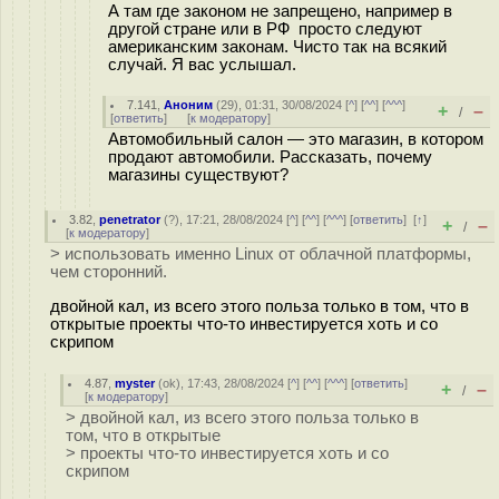
А там где законом не запрещено, например в
другой стране или в РФ просто следуют
американским законам. Чисто так на всякий
случай. Я вас услышал.
7.141
,
Аноним
(
29
), 01:31, 30/08/2024 [
^
] [
^^
] [
^^^
]
+
–
/
[
ответить
]
[
к модератору
]
Автомобильный салон — это магазин, в котором
продают автомобили. Рассказать, почему
магазины существуют?
3.82
,
penetrator
(
?
), 17:21, 28/08/2024 [
^
] [
^^
] [
^^^
] [
ответить
]
[
↑
]
+
–
/
[
к модератору
]
> использовать именно Linux от облачной платформы,
чем сторонний.
двойной кал, из всего этого польза только в том, что в
открытые проекты что-то инвестируется хоть и со
скрипом
4.87
,
myster
(
ok
), 17:43, 28/08/2024 [
^
] [
^^
] [
^^^
] [
ответить
]
+
–
/
[
к модератору
]
> двойной кал, из всего этого польза только в
том, что в открытые
> проекты что-то инвестируется хоть и со
скрипом