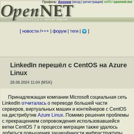
Профиль:
Аноним
(
вход
|
регистрация
)
неRU
opennet.me
[
новости
/
+++
|
форум
|
теги
|
]
LinkedIn перешёл с CentOS на Azure
Linux
28.08.2024 11:04 (MSK)
Принадлежащая компании Microsoft социальная сеть
LinkedIn
отчиталась
о переводе большей части
серверов, виртуальных машин и контейнеров с CentOS
на дистрибутив
Azure Linux
. Помимо решения проблемы
с прекращением сопровождения использовавшейся
ветки CentOS 7 в процессе миграции также удалось
добиться повышения защищённости инфраструктуры,