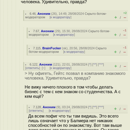
человека. Удивительно, правда?
+2
6.46
,
Аноним
(
26
), 14:49, 28/08/2024
Скрыто ботом-
+
–
модератором
[
к модератору
]
/
–1
7.67
,
Аноним
(
29
), 15:30, 28/08/2024
Скрыто ботом-
+
–
модератором
[
к модератору
]
/
–1
7.115
,
BrainFucker
(
ok
), 20:56, 28/08/2024
Скрыто
+
–
ботом-модератором
[
к модератору
]
/
6.122
,
Аноним
(
121
), 22:01, 28/08/2024 [
^
] [
^^
] [
^^^
]
+
–
/
[
ответить
]
[
↑
] [
к модератору
]
> Ну офигеть, Гейтс позвал в компанию знакомого
человека. Удивительно, правда?
Не вижу ничего плохого в том чтобы делать
бизнес с тем с кем знаком со студенчества. А с
кем ещё?
7.128
,
Аноним
(
9
), 03:24, 29/08/2024 [
^
] [
^^
] [
^^^
]
+
–
/
[
ответить
]
[
к модератору
]
Да всем пофиг что ты там видишь. Это всего
лишь означает что у Балмера нет никаких
способностей он по знакомству. Вот там выше