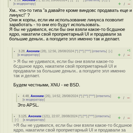
2.19
,
Аноним
(
-
), 11:55, 28/08/2024 [
^
] [
^^
] [
^^^
] [
ответить
]
[
↓
] [
↑
]
+
–
[
к модератору
]
/
Хм.. что-то типа "а давайте кроме виндовс продавать еще и
линукс!" ?
Они ж корпы, если им использование линукса позволит
заработать - то они его будут использовать.
Я бы не удивился, если бы они взяли какое-то бсдшное
ядро, накатили свой проприетарный UI и продавали за
большие деньги.. а погодите эпл именно так и делает.
+1
3.28
,
Аноним
(
28
), 12:56, 28/08/2024 [
^
] [
^^
] [
^^^
] [
ответить
]
[
↓
]
+
–
[
к модератору
]
/
> Я бы не удивился, если бы они взяли какое-то
бсдшное ядро, накатили свой проприетарный UI и
продавали за большие деньги.. а погодите эпл именно
так и делает.
Будем честными, XNU - не BSD.
4.48
,
Аноним
(
26
), 14:52, 28/08/2024 [
^
] [
^^
] [
^^^
] [
ответить
]
+
–
/
[
к модератору
]
Это APSL.
3.125
,
Аноним
(
121
), 22:07, 28/08/2024 [
^
] [
^^
] [
^^^
] [
ответить
]
+
–
/
[
↑
] [
к модератору
]
>Я бы не удивился, если бы они взяли какое-то бсдшное
ядро, накатили свой проприетарный UI и продавали за