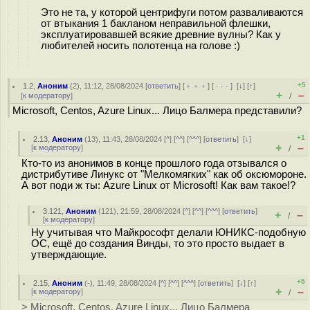
Это не та, у которой центрифуги потом разваливаются
от втыкания 1 бакланом неправильной флешки,
эксплуатировавшей всякие древние вулны? Как у
любителей носить полотенца на голове :)
+5
1.2
,
Аноним
(
2
), 11:12, 28/08/2024 [
ответить
] [
﹢﹢﹢
] [
· · ·
]
[
↓
] [
↑
]
+
–
[
к модератору
]
/
Microsoft, Centos, Azure Linux... Лицо Балмера представили?
+1
2.13
,
Аноним
(
13
), 11:43, 28/08/2024 [
^
] [
^^
] [
^^^
] [
ответить
]
[
↓
]
+
–
[
к модератору
]
/
Кто-то из анонимов в конце прошлого года отзывался о
дистрибутиве Линукс от "Мелкомягких" как об оксюмороне.
А вот поди ж ты: Azure Linux от Microsoft! Как вам такое!?
3.121
,
Аноним
(
121
), 21:59, 28/08/2024 [
^
] [
^^
] [
^^^
] [
ответить
]
+
–
/
[
к модератору
]
Ну учитывая что Майкрософт делали ЮНИКС-подобную
ОС, ещё до создания Винды, то это просто выдает в
утверждающие.
+5
2.15
,
Аноним
(
-
), 11:49, 28/08/2024 [
^
] [
^^
] [
^^^
] [
ответить
]
[
↓
] [
↑
]
+
–
[
к модератору
]
/
> Microsoft, Centos, Azure Linux... Лицо Балмера