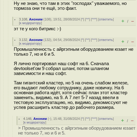
Ну не знаю, что там в этих "господах" уважаемого, но
тормоза они те ещё, это факт.
3.108
,
Аноним
(
108
), 19:51, 28/08/2024 [
^
] [
^^
] [
^^^
] [
ответить
]
+
–
/
[
к модератору
]
эт те у кого битрикс :-)
3.132
,
Аноним
(
132
), 04:54, 29/08/2024 [
^
] [
^^
] [
^^^
] [
ответить
]
+
–
/
[
к модератору
]
Промышленность с айргэпным оборудованием юзает не
только 7, но и 6 и 5.
Я лично портировал наш софт на 6. Сначала
devtoolset'ом 9 собрал шланг, потом шлангом
зависимости и наш софт.
Там гигантский кластер, но 5 на очень слабом железе,
его выдают любому сотруднику, даже новичку. На 6
основная работа идёт, хотя сейчас план этот кластер
заменить, видимо, на 9. А 7 лет 5-7 назад ввели в
тестовую эксплуатацию, но, видимо, декомиссуют не
успев расширить кластер до рабочего размера.
4.146
,
Аноним
(
-
), 15:48, 31/08/2024 [
^
] [
^^
] [
^^^
] [
ответить
]
+
–
/
[
к модератору
]
> Промышленность с айргэпным оборудованием юзает
не только 7, но и 6 и 5.