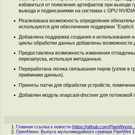
избавиться от появления артефактов при выводе г
вывода и подвисаниями на системах с GPU NVIDIA
Реализована возможность определения обязатель
используются для обеспечения поддержки "Explicit 
Добавлена поддержка создания и использования нес
циклы обработки данных добавлены возможности 
Предоставлена возможность изменения отладочны
перезапуска, используя метаданные.
Переработана логика связывания пиров (узлов в 
приёмники данных).
Приняты патчи для обработки устройств, помечен
Добавлен модуль snapcast-discover для потоковой 
Главная ссылка к новости (
https://github.com/PipeWire/pi..
OpenNews: Выпуск мультимедийного сервера PipeWire 1