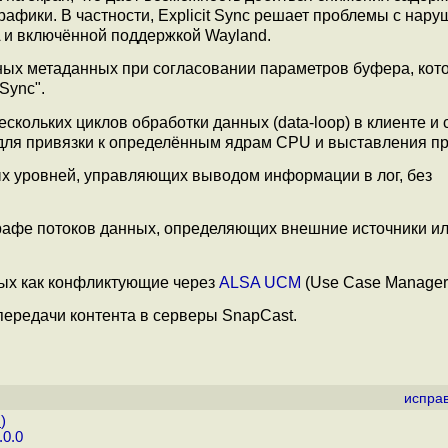
рафики. В частности, Explicit Sync решает проблемы с нар
 и включённой поддержкой Wayland.
ных метаданных при согласовании параметров буфера, кот
Sync".
кольких циклов обработки данных (data-loop) в клиенте и 
для привязки к определённым ядрам CPU и выставления пр
х уровней, управляющих выводом информации в лог, без
графе потоков данных, определяющих внешние источники и
ных как конфликтующие через
ALSA UCM
(Use Case Manager
передачи контента в серверы SnapCast.
испра
.
)
.0.0