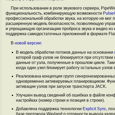
При использовании в роли звукового сервера, PipeW
функциональность, комбинирующую возможности
Pulse
профессиональной обработки звука, на которую не мог п
расширенную модель безопасности, позволяющую управл
и упрощающую организацию проброса звука и видео из и
поддержка самодостаточных приложений в формате Flatp
В
новой версии
:
В модель обработки потоков данных на основании
которой граф узлов не блокируется при отсутствии
данные от узла, полученные в прошлом цикле. Таки
когда один узел блокирует работу остальных узлов 
Реализована концепция групп синхронизированных 
одновременно активируемых планировщиком. Функ
активации узлов при запуске транспорта JACK.
Улучшен вывод сведений об ошибках в файле конф
настройках (номер строки и позиция в строке).
Добавлена поддержка технологии
Explicit Sync
, п
базе протокола Wayland о готовности вывода кадра