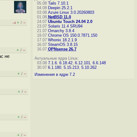
05.08
Tails 7.10.1
04.08
Deepin 25.2.1
03.08
Azure Linux 3.0.20260803
01.08
NetBSD 11.0
24.07
Ubuntu Touch 24.04 2.0
+
–
/
–4
23.07
Solaris 11.4 SRU94
21.07
Omarchy 3.8.4
19.07
Chrome OS 150.0.7871.150
17.07
Whonix 18.2.1.9
16.07
SteamOS 3.8.15
16.07
OPNsense 26.7
+
–
/
ас не
Актуальные ядра Linux:
03.08
7.1.6
,
6.18.42
,
6.12.101
,
6.6.148
30.07
6.1.180
,
5.15.213
,
5.10.262
+
–
/
Изменения в ядре 7.2
+
–
/
+
–
/
+
–
/