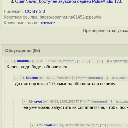
OpenNews: Доступен звуковой сервер PulseAudio 17.0
Лицензия:
CC BY 3.0
Короткая ссылка: https://opennet.ru/61452-pipewire
Ключевые слова:
pipewire
При перепечатке указа
Обсуждение
(86)
1.1
,
Аноним
(
1
), 23:31, 27/06/2024 [
ответить
] [
﹢﹢﹢
] [
· · ·
]
[
↓
] [
к модератору
Класс, надо будет обновиться
2.4
,
Skullnet
(
ok
), 23:41, 27/06/2024 [
^
] [
^^
] [
^^^
] [
ответить
]
[
↓
] [
к модерат
До сих пор юзаю 1.0, смысла обновляться не вижу.
3.9
,
crypt
(
ok
), 00:33, 28/06/2024 [
^
] [
^^
] [
^^^
] [
ответить
]
[
↓
] [
к моде
ее уже можно запустить из command line, чтобы пос
4.29
,
Skullnet
(
ok
), 04:20, 28/06/2024 [
^
] [
^^
] [
^^^
] [
ответить
]
[