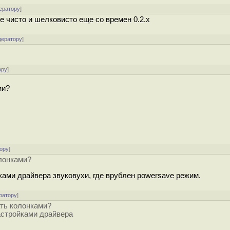
ератору
]
се чисто и шелковисто еще со времен 0.2.х
дератору
]
ору
]
ми?
ору
]
олонками?
ойками драйвера звуковухи, где врублен powersave режим.
ратору
]
ать колонками?
настройками драйвера