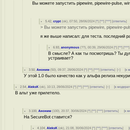
Вы можете запустить pipewire, pipewire-pulse, wi
5.42
,
crypt
(
ok
), 07:50, 28/06/2024 [
^
] [
^^
] [
^^^
] [
ответить
]
> Вы можете запустить pipewire, pipewire-pul
я же выше написал: для теста. последний раз
6.93
,
anonymous
(
??
), 00:39, 29/06/2024 [
^
] [
^^
] [
^^^
]
В смысле? А как ты посмотришь? Ты дум
устраивает?
3.50
,
Аноним
(
50
), 09:37, 28/06/2024 [
^
] [
^^
] [
^^^
] [
ответить
]
[
↑
] [
к 
У этой 1.0 было качество как у альфа релиза некур
2.54
,
AleksK
(
ok
), 10:13, 28/06/2024 [
^
] [
^^
] [
^^^
] [
ответить
]
[
↑
] [
к модерат
В альт уже прилетело.
3.100
,
Аноним
(
100
), 20:37, 30/06/2024 [
^
] [
^^
] [
^^^
] [
ответить
]
[
к м
На SecureBot ставится?
4.104
,
AleksK
(
ok
), 21:08, 30/06/2024 [
^
] [
^^
] [
^^^
] [
ответить
]
[