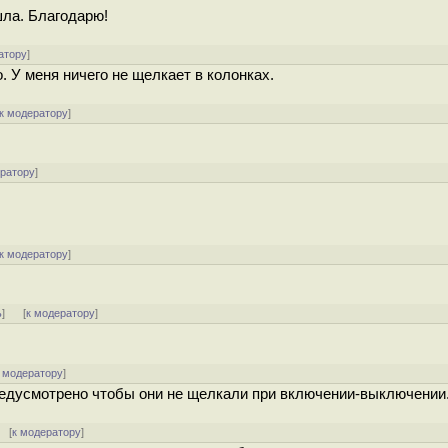
шла. Благодарю!
атору
]
. У меня ничего не щелкает в колонках.
к модератору
]
ератору
]
к модератору
]
ь
]
[
к модератору
]
 модератору
]
предусмотрено чтобы они не щелкали при включении-выключении
[
к модератору
]