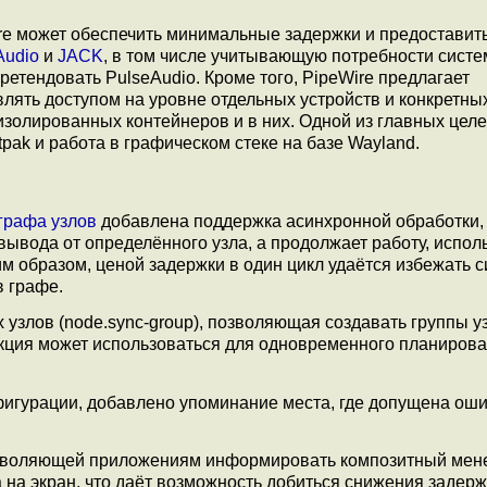
ire может обеспечить минимальные задержки и предоставит
Audio
и
JACK
, в том числе учитывающую потребности систе
ретендовать PulseAudio. Кроме того, PipeWire предлагает
ять доступом на уровне отдельных устройств и конкретных
золированных контейнеров и в них. Одной из главных целе
ak и работа в графическом стеке на базе Wayland.
графа узлов
добавлена поддержка асинхронной обработки,
 вывода от определённого узла, а продолжает работу, испол
м образом, ценой задержки в один цикл удаётся избежать с
в графе.
узлов (node.sync-group), позволяющая создавать группы у
ция может использоваться для одновременного планиров
игурации, добавлено упоминание места, где допущена оши
озволяющей приложениям информировать композитный мен
 на экран, что даёт возможность добиться снижения задерж