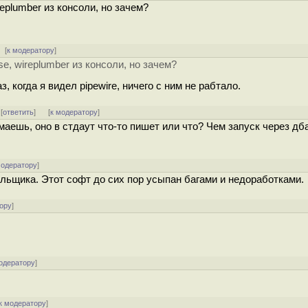
replumber из консоли, но зачем?
[
к модератору
]
se, wireplumber из консоли, но зачем?
, когда я видел pipewire, ничего с ним не рабтало.
 [
ответить
]
[
к модератору
]
аешь, оно в стдаут что-то пишет или что? Чем запуск через дб
модератору
]
ильщика. Этот софт до сих пор усыпан багами и недоработками.
ору
]
одератору
]
к модератору
]