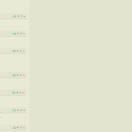
+
–
/
+1
+
–
/
+2
+
–
/
+5
+
–
/
+5
+
–
/
+2
+
–
/
+1
.
+
–
/
–1