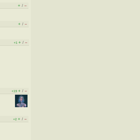
+
–
/
+
–
/
+
–
/
+1
+
–
/
+19
+
–
/
+2