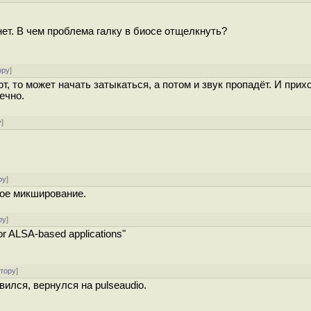
нет. В чем проблема галку в биосе отщелкнуть?
ору
]
т, то может начать затыкаться, а потом и звук пропадёт. И прих
речно.
у
]
ру
]
ное микширование.
ру
]
r ALSA-based applications"
атору
]
вился, вернулся на pulseaudio.