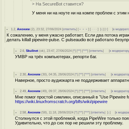
> На SecureBot ставится?
У меня ни на ноуте ни на компе проблем с этим 
1.2
,
Аноним
(
2
), 23:32, 27/06/2024 [
ответить
] [
﹢﹢﹢
] [
· · ·
]
[
↓
] [
↑
] [
к модерат
К сожалению, у меня ужасно работает. Если два потока играю
делать killall pipewire-pulse. С pulseaudio всё работало безуп
2.6
,
Skullnet
(
ok
), 23:47, 27/06/2024 [
^
] [
^^
] [
^^^
] [
ответить
]
[
к модератор
УМВР на трёх компьютерах, репорти баг.
2.30
,
Аноним
(
30
), 04:35, 28/06/2024 [
^
] [
^^
] [
^^^
] [
ответить
]
[
к модерато
Наверное, просто аудиокарта не поддерживает аппарат
2.49
,
Аноним
(
49
), 09:37, 28/06/2024 [
^
] [
^^
] [
^^^
] [
ответить
]
[
к модерато
Мне помог простой симликн, описанный в "Use Pipewire fo
https://wiki.linuxfromscratch.org/blfs/wiki/pipewire
2.58
,
Аноним
(
58
), 11:18, 28/06/2024 [
^
] [
^^
] [
^^^
] [
ответить
]
[
↓
] [
к модер
Столкнулся с этой проблемой, когда PipeWire только поя
Удивительно, что до сих пор не решили эту проблему.