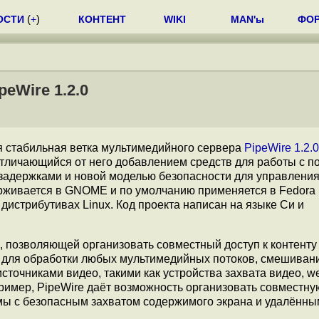
ОСТИ
(
+
)
КОНТЕНТ
WIKI
MAN'ы
ФО
eWire 1.2.0
 стабильная ветка мультимедийного сервера
PipeWire 1.2.0
отличающийся от него добавлением средств для работы с п
задержками и новой моделью безопасности для управлени
ерживается в GNOME и по умолчанию применяется в Fedora 
дистрибутивах Linux. Код проекта написан на языке Си и
, позволяющей организовать совместный доступ к контенту
 для обработки любых мультимедийных потоков, смешиван
источниками видео, такими как устройства захвата видео, 
имер, PipeWire даёт возможность организовать совместну
мы с безопасным захватом содержимого экрана и удалённы