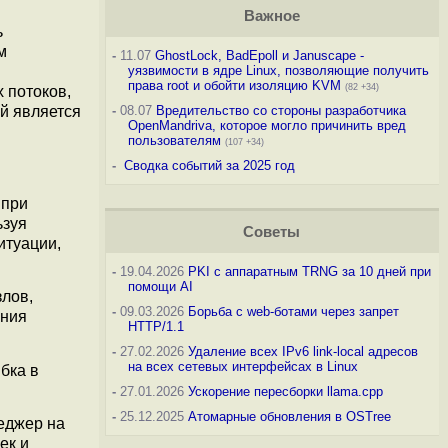
Важное
ь
м
-
11.07
GhostLock, BadEpoll и Januscape -
уязвимости в ядре Linux, позволяющие получить
права root и обойти изоляцию KVM
(82 +34)
 потоков,
й является
-
08.07
Вредительство со стороны разработчика
OpenMandriva, которое могло причинить вред
пользователям
(107 +34)
-
Сводка событий за 2025 год
 при
ьзуя
Советы
итуации,
-
19.04.2026
PKI с аппаратным TRNG за 10 дней при
помощи AI
злов,
-
09.03.2026
Борьба с web-ботами через запрет
ания
HTTP/1.1
-
27.02.2026
Удаление всех IPv6 link-local адресов
на всех сетевых интерфейсах в Linux
бка в
-
27.01.2026
Ускорение пересборки llama.cpp
-
25.12.2025
Атомарные обновления в OSTree
еджер на
ек и