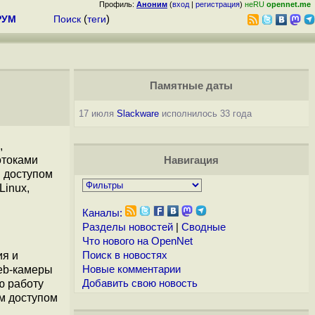
Профиль:
Аноним
(
вход
|
регистрация
)
неRU
opennet.me
РУМ
Поиск
(
теги
)
Памятные даты
17 июля
Slackware
исполнилось 33 года
,
отоками
Навигация
я доступом
Linux,
Каналы:
Разделы новостей
|
Сводные
Что нового на OpenNet
ия и
Поиск в новостях
web-камеры
Новые комментарии
ю работу
Добавить свою новость
м доступом