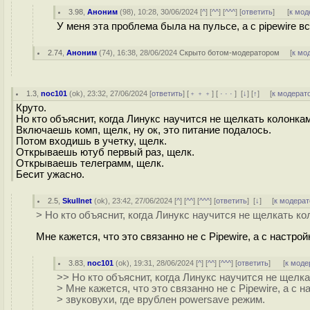
3.98
,
Аноним
(
98
), 10:28, 30/06/2024 [
^
] [
^^
] [
^^^
] [
ответить
]
[
к мод
У меня эта проблема была на пульсе, а с pipewire в
2.74
,
Аноним
(
74
), 16:38, 28/06/2024
Скрыто ботом-модератором
[
к мо
1.3
,
noc101
(
ok
), 23:32, 27/06/2024 [
ответить
] [
﹢﹢﹢
] [
· · ·
]
[
↓
] [
↑
] [
к модерат
Круто.
Но кто объяснит, когда Линукс научится не щелкать колонка
Включаешь комп, щелк, ну ок, это питание подалось.
Потом входишь в учетку, щелк.
Открываешь ютуб первый раз, щелк.
Открываешь телеграмм, щелк.
Бесит ужасно.
2.5
,
Skullnet
(
ok
), 23:42, 27/06/2024 [
^
] [
^^
] [
^^^
] [
ответить
]
[
↓
] [
к модерат
> Но кто объяснит, когда Линукс научится не щелкать к
Мне кажется, что это связанно не с Pipewire, а с настр
3.83
,
noc101
(
ok
), 19:31, 28/06/2024 [
^
] [
^^
] [
^^^
] [
ответить
]
[
к моде
>> Но кто объяснит, когда Линукс научится не щелк
> Мне кажется, что это связанно не с Pipewire, а с 
> звуковухи, где врублен powersave режим.