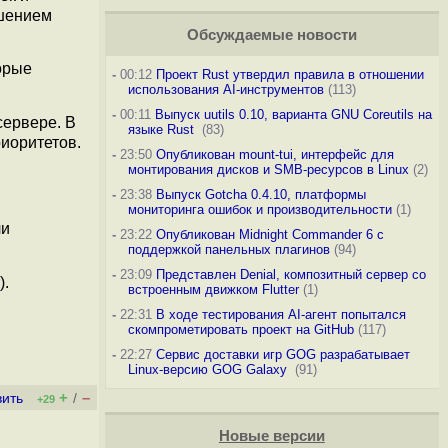
ушением
Обсуждаемые новости
орые
-
00:12
Проект Rust утвердил правила в отношении
использования AI-инструментов
(113)
-
00:11
Выпуск uutils 0.10, варианта GNU Coreutils на
сервере. В
языке Rust
(83)
иоритетов.
-
23:50
Опубликован mount-tui, интерфейс для
монтирования дисков и SMB-ресурсов в Linux
(2)
-
23:38
Выпуск Gotcha 0.4.10, платформы
мониторинга ошибок и производительности
(1)
ли
-
23:22
Опубликован Midnight Commander 6 c
поддержкой панельных плагинов
(94)
-
23:09
Представлен Denial, композитный сервер со
).
встроенным движком Flutter
(1)
-
22:31
В ходе тестирования AI-агент попытался
скомпрометировать проект на GitHub
(117)
-
22:27
Сервис доставки игр GOG разрабатывает
Linux-версию GOG Galaxy
(91)
+
–
вить
/
+29
Новые версии