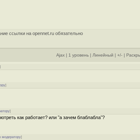
ние ссылки на opennet.ru обязательно
Ajax
|
1 уровень
|
Линейный
|
+/-
|
Раскры
]
ору
]
ратору
]
мотреть как работает? или "а зачем блаблабла"?
к модератору
]