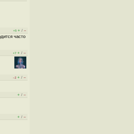
+
–
/
+5
одится часто
+
–
/
+7
+
–
/
–2
+
–
/
+
–
/