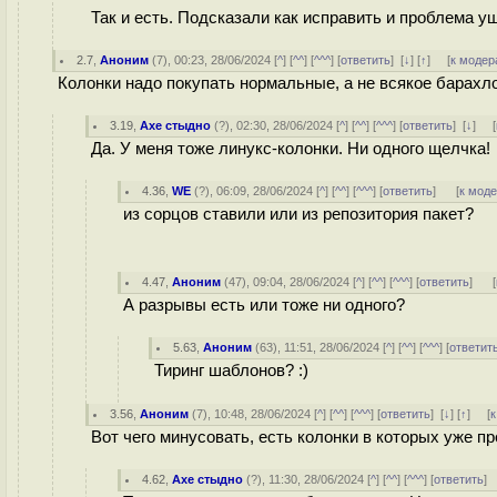
Так и есть. Подсказали как исправить и проблема у
2.7
,
Аноним
(
7
), 00:23, 28/06/2024 [
^
] [
^^
] [
^^^
] [
ответить
]
[
↓
] [
↑
] [
к модер
Колонки надо покупать нормальные, а не всякое барахло
3.19
,
Ахе стыдно
(
?
), 02:30, 28/06/2024 [
^
] [
^^
] [
^^^
] [
ответить
]
[
↓
] [
Да. У меня тоже линукс-колонки. Ни одного щелчка!
4.36
,
WE
(
?
), 06:09, 28/06/2024 [
^
] [
^^
] [
^^^
] [
ответить
]
[
к мод
из сорцов ставили или из репозитория пакет?
4.47
,
Аноним
(
47
), 09:04, 28/06/2024 [
^
] [
^^
] [
^^^
] [
ответить
]
[
А разрывы есть или тоже ни одного?
5.63
,
Аноним
(
63
), 11:51, 28/06/2024 [
^
] [
^^
] [
^^^
] [
ответит
Тиринг шаблонов? :)
3.56
,
Аноним
(
7
), 10:48, 28/06/2024 [
^
] [
^^
] [
^^^
] [
ответить
]
[
↓
] [
↑
] [
к
Вот чего минусовать, есть колонки в которых уже 
4.62
,
Ахе стыдно
(
?
), 11:30, 28/06/2024 [
^
] [
^^
] [
^^^
] [
ответить
]