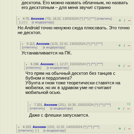
десктопа. Его можно назвать облачным, но назвать
его десктопным – для меня звучит странно
4.70
,
Аноним
(
70
), 18:22, 13/03/2024 [
^
] [
^^
] [
^^^
] [
ответить
]
+
–
/
[
↓
] [
↑
] [
к модератору
]
Но Android точно ненужно сюда плюсовать. Это точно
не десктоп.
5.113
,
Аноним
(
113
), 22:42, 13/03/2024 [
^
] [
^^
] [
^^^
]
+
–
/
[
ответить
]
[
к модератору
]
Устанавливается на ПК.
6.196
,
Аноним
(
-
), 12:27, 15/03/2024 [
^
] [
^^
] [
^^^
]
+
–
/
[
ответить
]
[
к модератору
]
Что прям на обычный десктоп без танцев с
бубном и пердолинга?
Убунта и гном тоже теоретически ставятся на
мобилки, но их в здравом уме не считают
мобильной осью.
+1
7.201
,
Аноним
(
201
), 16:38, 15/03/2024 [
^
] [
^^
] [
^^^
]
+
–
[
ответить
]
[
к модератору
]
/
Даже с флешки запускается.
4.153
,
Аноним
(
153
), 12:32, 14/03/2024 [
^
] [
^^
] [
^^^
]
+
–
/
[
ответить
]
[
↑
] [
к модератору
]