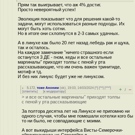
Прям так выигрывает, что аж 4% достиг.
Просто невероятный успех!
Эволюция показывает что для решения какой-то
задачи, могут использоваться разные подходы. Их
могут быть хоть сотни.
Но в итоге они схлопнутся в 2-3 самых удачных.
А в линухе как было 20 лет назад лебедь рак и щука,
так и осталось.
На каждое замечание "ничего страшного если
останутся 3 ДЕ - гном, кеды и все остальные
маргиналы" приходят толпы с пеной у рта
рассказывающие, что им очень важен тринитиде,
мотиф и тд.
И без них линукс будет уже не линуксом.
5.172
,
тоже Аноним
(
ok
), 19:03, 14/03/2024 [
^
] [
^^
] [
^^^
]
+
–
/
[
ответить
]
[
к модератору
]
> и все остальные маргиналы" приходят толпы
с пеной у рта рассказывающие
За полтора десятка лет на Линуксе не припомню ни
одного случая, чтобы мне помешали хотелки кого бы
то ни было, не совпадающие с моими.
А вот выкидыши интерфейса Висты-Семерочки-
ойплиткаупала-не-Стреляйте-в-