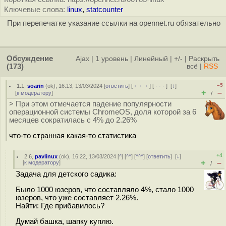
Ключевые слова:
linux
,
statcounter
При перепечатке указание ссылки на opennet.ru обязательно
Обсуждение
Ajax
|
1 уровень
|
Линейный
|
+/-
|
Раскрыть
(173)
всё
|
RSS
–5
1.1
,
soarin
(
ok
), 16:13, 13/03/2024 [
ответить
] [
﹢﹢﹢
] [
· · ·
]
[
↓
]
+
–
[
к модератору
]
/
> При этом отмечается падение популярности
операционной системы ChromeOS, доля которой за 6
месяцев сократилась с 4% до 2.26%
что-то странная какая-то статистика
+4
2.6
,
pavlinux
(
ok
), 16:22, 13/03/2024 [
^
] [
^^
] [
^^^
] [
ответить
]
[
↓
]
+
–
[
к модератору
]
/
Задача для детского садика:
Было 1000 юзеров, что составляло 4%, стало 1000
юзеров, что уже составляет 2.26%.
Найти: Где прибавилось?
Думай башка, шапку куплю.