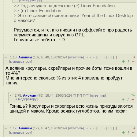
[
к модератору
]
>> Год линукса на десктопе (с) Linux Foundation
>> (с) Linux Foundation
> Это те самые объявлялщики 'Year of the Linux Desktop'
с макоси?
Разумеется, и те, кто писали на офф.сайте про радость
пермиссивщины и вирусную GPL.
Гениальные ребята. :-D
–1
1.13
,
Аноним
(
13
), 16:40, 13/03/2024 [
ответить
] [
﹢﹢﹢
] [
· · ·
]
[
↓
] [
↑
]
+
–
[
к модератору
]
/
А всякие кроулеры, скрейперы и прочие боты тоже вошли в
те 4%?
Мне интересно сколько % из этих 4 правильно пройдут
капчу.
+1
2.75
,
Аноним
(
75
), 18:44, 13/03/2024 [
^
] [
^^
] [
^^^
] [
ответить
]
+
–
[
к модератору
]
/
Гонишь? Кроулеры и скреперы всю жизнь прикидываются
шиндой и маком. Кроме всяких гуглоботов, но им пофиг.
–1
1.17
,
Аноним
(
17
), 16:47, 13/03/2024 [
ответить
] [
﹢﹢﹢
] [
· · ·
]
[
↓
] [
↑
]
+
–
[
к модератору
]
/