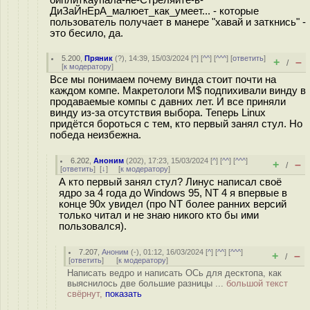
ДиЗаЙнЕрА_малюет_как_умеет... - которые
пользователь получает в манере "хавай и заткнись" -
это бесило, да.
5.200
,
Пряник
(
?
), 14:39, 15/03/2024 [
^
] [
^^
] [
^^^
] [
ответить
]
+
–
/
[
к модератору
]
Все мы понимаем почему винда стоит почти на
каждом компе. Макретологи M$ подпихивали винду в
продаваемые компы с давних лет. И все приняли
винду из-за отсутствия выбора. Теперь Linux
придётся бороться с тем, кто первый занял стул. Но
победа неизбежна.
6.202
,
Аноним
(
202
), 17:23, 15/03/2024 [
^
] [
^^
] [
^^^
]
+
–
/
[
ответить
]
[
↓
] [
к модератору
]
А кто первый занял стул? Линус написал своё
ядро за 4 года до Windows 95, NT 4 я впервые в
конце 90х увидел (про NT более ранних версий
только читал и не знаю никого кто бы ими
пользовался).
7.207
,
Аноним
(
-
), 01:12, 16/03/2024 [
^
] [
^^
] [
^^^
]
+
–
/
[
ответить
]
[
к модератору
]
Написать ведро и написать ОСь для десктопа, как
выяснилось две большие разницы ...
большой текст
свёрнут,
показать