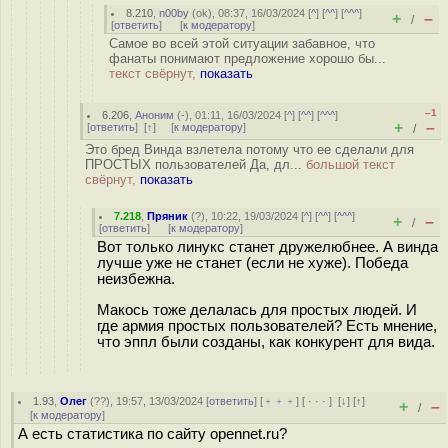
8.210
,
n00by
(
ok
), 08:37, 16/03/2024 [
^
] [
^^
] [
^^^
]
+
–
/
[
ответить
]
[
к модератору
]
Самое во всей этой ситуации забавное, что
фанаты понимают предложение хорошо бы...
текст свёрнут,
показать
–1
6.206
,
Аноним
(
-
), 01:11, 16/03/2024 [
^
] [
^^
] [
^^^
]
+
–
[
ответить
]
[
↑
] [
к модератору
]
/
Это бред Винда взлетела потому что ее сделали для
ПРОСТЫХ пользователей Да, дл...
большой текст
свёрнут,
показать
7.218
,
Пряник
(
?
), 10:22, 19/03/2024 [
^
] [
^^
] [
^^^
]
+
–
/
[
ответить
]
[
к модератору
]
Вот только линукс станет дружелюбнее. А винда
лучше уже не станет (если не хуже). Победа
неизбежна.
Макось тоже делалась для простых людей. И
где армия простых пользователей? Есть мнение,
что эппл были созданы, как конкурент для вида.
1.93
,
Олег
(
??
), 19:57, 13/03/2024 [
ответить
] [
﹢﹢﹢
] [
· · ·
]
[
↓
] [
↑
]
+
–
/
[
к модератору
]
А есть статистика по сайту opennet.ru?