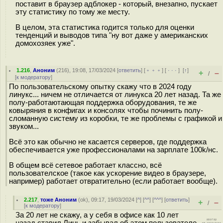
поставит в браузер адблокер - который, внезапно, пускает
эту статистику по тому же месту.
В целом, эта статистика годится только для оценки
тенденций и выводов типа "ну вот даже у американских
домохозяек уже".
1.216
,
Аноним
(
216
), 19:08, 17/03/2024 [
ответить
] [
﹢﹢﹢
] [
· · ·
]
[
↑
]
+
–
/
[
к модератору
]
По пользовательскому опытку скажу что в 2024 году
линукс... ничем не отличается от линукса 20 лет назад. Та же
полу-работаютающая поддержка оборудования, те же
ковыряния в конфигах и консолях чтобы починить полу-
сломанную систему из коробки, те же проблемы с графикой и
звуком...
Всё это как обычно не касается серверов, где поддержка
обеспечивается уже профессионалами на зарплате 100k/нс.
В общем всё сетевое работает классно, всё
пользователское (такое как ускорение видео в браузере,
например) работает отвратительно (если работает вообще).
2.217
,
тоже Аноним
(
ok
), 09:17, 19/03/2024 [
^
] [
^^
] [
^^^
] [
ответить
]
+
–
/
[
к модератору
]
За 20 лет не скажу, а у себя в офисе как 10 лет