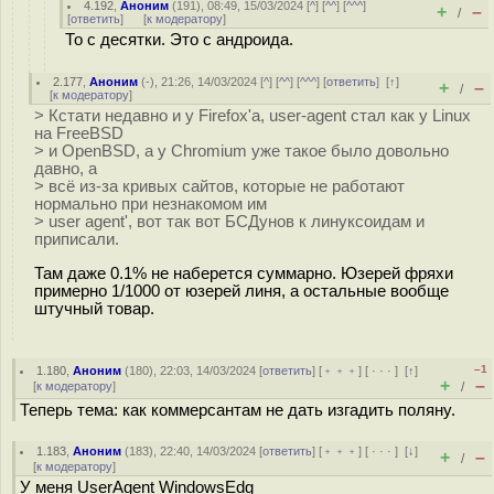
4.192
,
Аноним
(
191
), 08:49, 15/03/2024 [
^
] [
^^
] [
^^^
]
+
–
/
[
ответить
]
[
к модератору
]
То с десятки. Это с андроида.
2.177
,
Аноним
(
-
), 21:26, 14/03/2024 [
^
] [
^^
] [
^^^
] [
ответить
]
[
↑
]
+
–
/
[
к модератору
]
> Кстати недавно и у Firefox'а, user-agent стал как у Linux
на FreeBSD
> и OpenBSD, а у Chromium уже такое было довольно
давно, а
> всё из-за кривых сайтов, которые не работают
нормально при незнакомом им
> user agent', вот так вот БСДунов к линуксоидам и
приписали.
Там даже 0.1% не наберется суммарно. Юзерей фряхи
примерно 1/1000 от юзерей линя, а остальные вообще
штучный товар.
–1
1.180
,
Аноним
(
180
), 22:03, 14/03/2024 [
ответить
] [
﹢﹢﹢
] [
· · ·
]
[
↑
]
+
–
[
к модератору
]
/
Теперь тема: как коммерсантам не дать изгадить поляну.
1.183
,
Аноним
(
183
), 22:40, 14/03/2024 [
ответить
] [
﹢﹢﹢
] [
· · ·
]
[
↓
]
+
–
/
[
к модератору
]
У меня UserAgent WindowsEdg