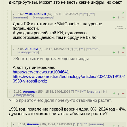
дистрибутивы. Может это не весть какие цифры, но факт.
+1
3.62
,
тоже Аноним
(
ok
), 18:11, 13/03/2024 [
^
] [
^^
] [
^^^
]
+
–
[
ответить
]
[
к модератору
]
/
Доля РФ в статистике StatCounter - на уровне
погрешности.
А уж доли российской КИ, судорожно
импортозамещаемой, там и сроду не было.
+3
3.85
,
Аноним
(
8
), 19:17, 13/03/2024 [
^
] [
^^
] [
^^^
] [
ответить
]
+
–
[
к модератору
]
/
>Во-вторых импортозамещение винды
А вот тут интереснее:
https://servernews.ru/1094641
https://www.vedomosti.ru/technology/articles/2024/02/19/102
0939-v-rossii-proiz
2.160
,
Аноним
(
159
), 15:38, 14/03/2024 [
^
] [
^^
] [
^^^
] [
ответить
]
[
↑
]
+
–
/
[
к модератору
]
> Но при этом его доля почему-то стабильно растет.
1991 год, появление первой версии ядра. 0%. 2024 год - 4%.
Думаешь это можно считать стабильным ростом?
3.161
,
Аноним
(
10
), 15:41, 14/03/2024 [
^
] [
^^
] [
^^^
] [
ответить
]
+
–
/