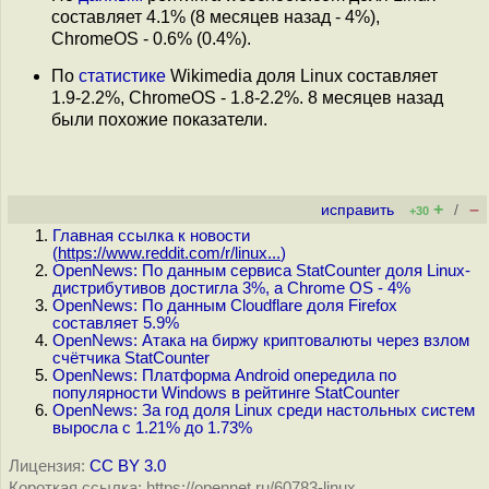
составляет 4.1% (8 месяцев назад - 4%),
ChromeOS - 0.6% (0.4%).
По
статистике
Wikimedia доля Linux составляет
1.9-2.2%, ChromeOS - 1.8-2.2%. 8 месяцев назад
были похожие показатели.
+
–
исправить
/
+30
Главная ссылка к новости
(
https://www.reddit.com/r/linux...
)
OpenNews: По данным сервиса StatCounter доля Linux-
дистрибутивов достигла 3%, а Chrome OS - 4%
OpenNews: По данным Cloudflare доля Firefox
составляет 5.9%
OpenNews: Атака на биржу криптовалюты через взлом
счётчика StatCounter
OpenNews: Платформа Android опередила по
популярности Windows в рейтинге StatCounter
OpenNews: За год доля Linux среди настольных систем
выросла с 1.21% до 1.73%
Лицензия:
CC BY 3.0
Короткая ссылка: https://opennet.ru/60783-linux