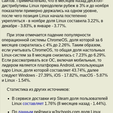
сайтов. Примечательно, что 8 месяцев назад десктоп-
дистрибутивы Linux преодолели рубеж в 3% и до ноября
показатели примерно держались на одном уровне,
после чего позиция Linux начала постепенно
укрепляться - в ноябре доля Linux составила 3.22%, в
декабре - 3.83%, в январе - 3.77%.
При этом отмечается падение популярности
операционной системы ChromeOS, доля которой за 6
месяцев сократилась с 4% до 2.26%. Таким образом,
если учитывать ChromeOS, то общая доля настольных
Linux-систем за 8 месяцев снизилась с 7.23% до 6.29%.
Если рассматривать все ОС, включая мобильные, то
лидером является платформа Android, использующая
ядро Linux, доля которой составляет 43.74%, далее
следуют Windows - 27.39%, iOS - 17.82%, macOS - 5.87%
и Linux - 1.54%.
Статистика из других источников:
В сервисе доставки игр Steam доля пользователей
Linux
составляет
1.76% (8 месяцев назад - 1.44%).
По
данным
рейтинга w3schools.com доля Linux