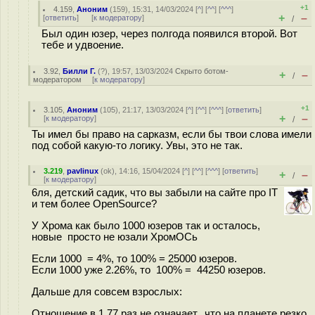
+1
4.159
,
Аноним
(
159
), 15:31, 14/03/2024 [
^
] [
^^
] [
^^^
]
+
–
[
ответить
]
[
к модератору
]
/
Был один юзер, через полгода появился второй. Вот
тебе и удвоение.
3.92
,
Билли Г.
(
?
), 19:57, 13/03/2024
Скрыто ботом-
+
–
/
модератором
[
к модератору
]
+1
3.105
,
Аноним
(
105
), 21:17, 13/03/2024 [
^
] [
^^
] [
^^^
] [
ответить
]
+
–
[
к модератору
]
/
Ты имел бы право на сарказм, если бы твои слова имели
под собой какую-то логику. Увы, это не так.
3.219
,
pavlinux
(
ok
), 14:16, 15/04/2024 [
^
] [
^^
] [
^^^
] [
ответить
]
+
–
/
[
к модератору
]
6ля, детский садик, что вы забыли на сайте про IT
и тем более OpenSource?
У Хрома как было 1000 юзеров так и осталось,
новые просто не юзали ХромОСь
Если 1000 = 4%, то 100% = 25000 юзеров.
Если 1000 уже 2.26%, то 100% = 44250 юзеров.
Дальше для совсем взрослых:
Отношение в 1.77 раз не означает, что на планете резко