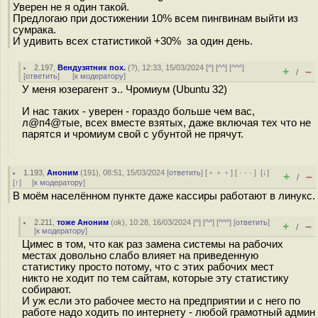
Уверен не я один такой.
Предлогаю при достижении 10% всем пингвинам выйти из
сумрака.
И удивить всех статистикой +30% за один день.
2.197
,
Вендузятник пох.
(
?
), 12:33, 15/03/2024 [
^
] [
^^
] [
^^^
]
+
–
/
[
ответить
]
[
к модератору
]
У меня юзерагент э.. Чромиум (Ubuntu 32)
И нас таких - уверен - гораздо больше чем вас,
л@п4@тые, всех вместе взятых, даже включая тех что не
парятся и чромиум свой с убунтой не прячут.
1.193
,
Аноним
(
191
), 08:51, 15/03/2024 [
ответить
] [
﹢﹢﹢
] [
· · ·
]
[
↓
]
+
–
/
[
↑
] [
к модератору
]
В моём населённом пункте даже кассиры работают в линукс.
2.211
,
тоже Аноним
(
ok
), 10:28, 16/03/2024 [
^
] [
^^
] [
^^^
] [
ответить
]
+
–
/
[
к модератору
]
Цимес в том, что как раз замена системы на рабочих
местах довольно слабо влияет на приведенную
статистику просто потому, что с этих рабочих мест
никто не ходит по тем сайтам, которые эту статистику
собирают.
И уж если это рабочее место на предприятии и с него по
работе надо ходить по интернету - любой грамотный админ