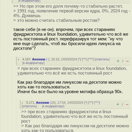
[
к модератору
]
>> Но при этом его доля почему-то стабильно растет.
> 1991 год, появление первой версии ядра. 0%. 2024 год -
4%. Думаешь
> это можно считать стабильным ростом?
такое себе (я не он). впрочем, при всех стараниях
фридрисктопа и linux foundation, удивительно что всё же
есть постоянный рост. перефразируя тот мем: "ну что
мне еще сделать, чтоб вы бросили идею линукса на
десктопе"?
4.167
,
Аноним
(
-
), 16:10, 14/03/2024 [
^
] [
^^
] [
^^^
] [
ответить
]
+
–
/
[
к модератору
]
> при всех стараниях фридрисктопа и linux foundation,
удивительно что всё же есть постоянный рост
Как раз благодаря им линуксом на десктопе можно
хоть как-то пользоваться.
Иначе бы все было на уровне мотифа образца 90х.
5.171
,
Аноним
(
10
), 17:54, 14/03/2024 [
^
] [
^^
] [
^^^
]
+
–
/
[
ответить
]
[
к модератору
]
>> при всех стараниях фридрисктопа и linux
foundation, удивительно что всё же есть постоянный
рост
> Как раз благодаря им линуксом на десктопе можно
хоть как-то пользоваться.