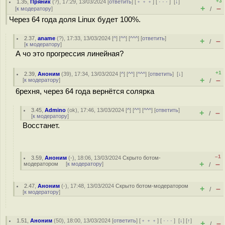
+3
1.35
,
Пряник
(
?
), 17:29, 13/03/2024 [
ответить
] [
﹢﹢﹢
] [
· · ·
]
[
↓
]
+
–
[
к модератору
]
/
Через 64 года доля Linux будет 100%.
2.37
,
aname
(
?
), 17:33, 13/03/2024 [
^
] [
^^
] [
^^^
] [
ответить
]
+
–
/
[
к модератору
]
А чо это прогрессия линейная?
+1
2.39
,
Аноним
(
39
), 17:34, 13/03/2024 [
^
] [
^^
] [
^^^
] [
ответить
]
[
↓
]
+
–
[
к модератору
]
/
6рехня, через 64 года вернётся солярка
3.45
,
Admino
(
ok
), 17:46, 13/03/2024 [
^
] [
^^
] [
^^^
] [
ответить
]
+
–
/
[
к модератору
]
Восстанет.
–1
3.59
,
Аноним
(
-
), 18:06, 13/03/2024
Скрыто ботом-
+
–
модератором
[
к модератору
]
/
2.47
,
Аноним
(
-
), 17:48, 13/03/2024
Скрыто ботом-модератором
+
–
/
[
к модератору
]
1.51
,
Аноним
(
50
), 18:00, 13/03/2024 [
ответить
] [
﹢﹢﹢
] [
· · ·
]
[
↓
] [
↑
]
+
–
/