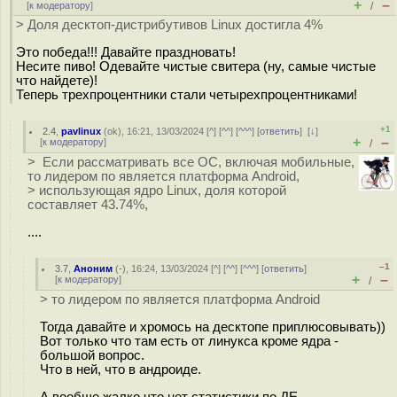
+
–
[
к модератору
]
/
> Доля десктоп-дистрибутивов Linux достигла 4%
Это победа!!! Давайте праздновать!
Несите пиво! Одевайте чистые свитера (ну, самые чистые
что найдете)!
Теперь трехпроцентники стали четырехпроцентниками!
+1
2.4
,
pavlinux
(
ok
), 16:21, 13/03/2024 [
^
] [
^^
] [
^^^
] [
ответить
]
[
↓
]
+
–
[
к модератору
]
/
> Если рассматривать все ОС, включая мобильные,
то лидером по является платформа Android,
> использующая ядро Linux, доля которой
составляет 43.74%,
....
–1
3.7
,
Аноним
(
-
), 16:24, 13/03/2024 [
^
] [
^^
] [
^^^
] [
ответить
]
+
–
[
к модератору
]
/
> то лидером по является платформа Android
Тогда давайте и хромось на десктопе приплюсовывать))
Вот только что там есть от линукса кроме ядра -
большой вопрос.
Что в ней, что в андроиде.
А вообще жалко что нет статистики по ДЕ.