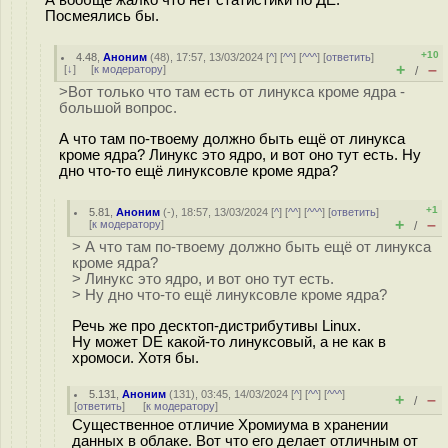
Посмеялись бы.
+10
4.48
,
Аноним
(
48
), 17:57, 13/03/2024 [
^
] [
^^
] [
^^^
] [
ответить
]
+
–
[
↓
] [
к модератору
]
/
>Вот только что там есть от линукса кроме ядра -
большой вопрос.
А что там по-твоему должно быть ещё от линукса
кроме ядра? Линукс это ядро, и вот оно тут есть. Ну
дно что-то ещё линуксовле кроме ядра?
+1
5.81
,
Аноним
(
-
), 18:57, 13/03/2024 [
^
] [
^^
] [
^^^
] [
ответить
]
+
–
[
к модератору
]
/
> А что там по-твоему должно быть ещё от линукса
кроме ядра?
> Линукс это ядро, и вот оно тут есть.
> Ну дно что-то ещё линуксовле кроме ядра?
Речь же про десктоп-дистрибутивы Linux.
Ну может DE какой-то линуксовый, а не как в
хромоси. Хотя бы.
5.131
,
Аноним
(
131
), 03:45, 14/03/2024 [
^
] [
^^
] [
^^^
]
+
–
/
[
ответить
]
[
к модератору
]
Существенное отличие Хромиума в хранении
данных в облаке. Вот что его делает отличным от