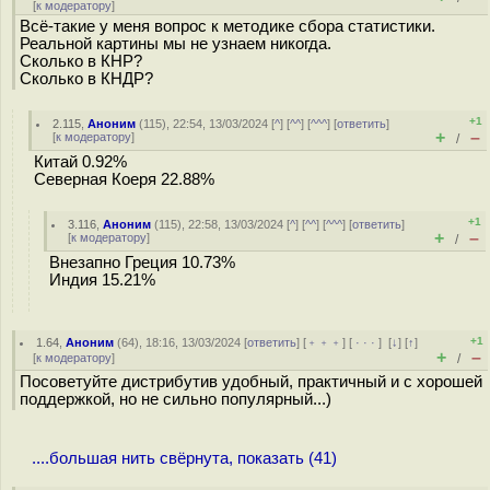
[
к модератору
]
Всё-такие у меня вопрос к методике сбора статистики.
Реальной картины мы не узнаем никогда.
Сколько в КНР?
Сколько в КНДР?
+1
2.115
,
Аноним
(
115
), 22:54, 13/03/2024 [
^
] [
^^
] [
^^^
] [
ответить
]
+
–
[
к модератору
]
/
Китай 0.92%
Северная Коеря 22.88%
+1
3.116
,
Аноним
(
115
), 22:58, 13/03/2024 [
^
] [
^^
] [
^^^
] [
ответить
]
+
–
[
к модератору
]
/
Внезапно Греция 10.73%
Индия 15.21%
+1
1.64
,
Аноним
(
64
), 18:16, 13/03/2024 [
ответить
] [
﹢﹢﹢
] [
· · ·
]
[
↓
] [
↑
]
+
–
[
к модератору
]
/
Посоветуйте дистрибутив удобный, практичный и с хорошей
поддержкой, но не сильно популярный...)
....большая нить свёрнута, показать (41)