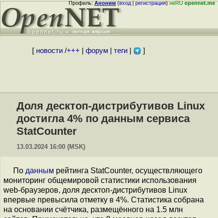
Профиль:
Аноним
(
вход
|
регистрация
)
неRU
opennet.me
[
новости
/
+++
|
форум
|
теги
|
]
Доля десктоп-дистрибутивов Linux
достигла 4% по данным сервиса
StatCounter
13.03.2024 16:00 (MSK)
По
данным
рейтинга StatCounter, осуществляющего
мониторинг общемировой статистики использования
web-браузеров, доля десктоп-дистрибутивов Linux
впервые превысила отметку в 4%. Статистика собрана
на основании счётчика, размещённого на 1.5 млн