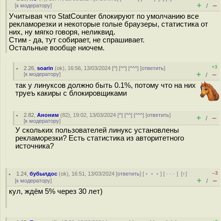
+
–
[
к модератору
]
/
Учитывая что StatCounter блокируют по умолчанию все
рекламорезки и некоторые голые браузеры, статистика от
них, ну мягко говоря, неликвид.
Стим - да, тут собирает, не спрашивает.
Остальные вообще ниочем.
+3
2.26
,
soarin
(
ok
), 16:56, 13/03/2024 [
^
] [
^^
] [
^^^
] [
ответить
]
+
–
[
к модератору
]
/
так у линуксов должно быть 0.1%, потому что на них
труеъ какиры с блокировщиками
2.82
,
Аноним
(
82
), 19:02, 13/03/2024 [
^
] [
^^
] [
^^^
] [
ответить
]
+
–
/
[
к модератору
]
У скольких пользователей линукс установлены
рекламорезки? Есть статистика из авторитетного
источника?
–3
1.24
,
бубылдос
(
ok
), 16:51, 13/03/2024 [
ответить
] [
﹢﹢﹢
] [
· · ·
]
[
↑
]
+
–
[
к модератору
]
/
кул, ждём 5% через 30 лет)