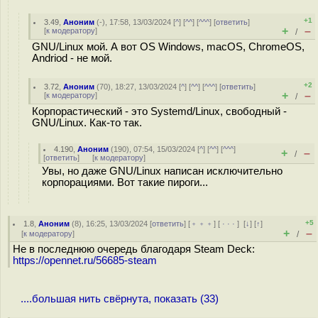
+1
3.49
,
Аноним
(
-
), 17:58, 13/03/2024 [
^
] [
^^
] [
^^^
] [
ответить
]
+
–
[
к модератору
]
/
GNU/Linux мой. А вот OS Windows, macOS, ChromeOS,
Andriod - не мой.
+2
3.72
,
Аноним
(
70
), 18:27, 13/03/2024 [
^
] [
^^
] [
^^^
] [
ответить
]
+
–
[
к модератору
]
/
Корпорастический - это Systemd/Linux, свободный -
GNU/Linux. Как-то так.
4.190
,
Аноним
(
190
), 07:54, 15/03/2024 [
^
] [
^^
] [
^^^
]
+
–
/
[
ответить
]
[
к модератору
]
Увы, но даже GNU/Linux написан исключительно
корпорациями. Вот такие пироги...
+5
1.8
,
Аноним
(
8
), 16:25, 13/03/2024 [
ответить
] [
﹢﹢﹢
] [
· · ·
]
[
↓
] [
↑
]
+
–
[
к модератору
]
/
Не в последнюю очередь благодаря Steam Deck:
https://opennet.ru/56685-steam
....большая нить свёрнута, показать (33)