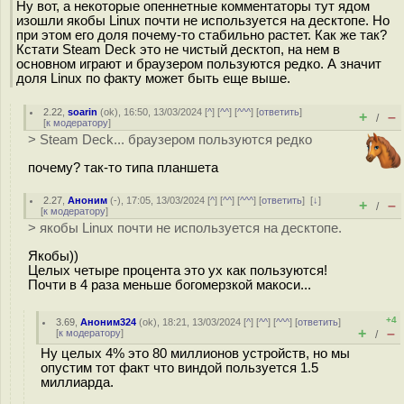
Ну вот, а некоторые опеннетные комментаторы тут ядом
изошли якобы Linux почти не используется на десктопе. Но
при этом его доля почему-то стабильно растет. Как же так?
Кстати Steam Deck это не чистый десктоп, на нем в
основном играют и браузером пользуются редко. А значит
доля Linux по факту может быть еще выше.
2.22
,
soarin
(
ok
), 16:50, 13/03/2024 [
^
] [
^^
] [
^^^
] [
ответить
]
+
–
/
[
к модератору
]
> Steam Deck... браузером пользуются редко
почему? так-то типа планшета
2.27
,
Аноним
(
-
), 17:05, 13/03/2024 [
^
] [
^^
] [
^^^
] [
ответить
]
[
↓
]
+
–
/
[
к модератору
]
> якобы Linux почти не используется на десктопе.
Якобы))
Целых четыре процента это ух как пользуются!
Почти в 4 раза меньше богомерзкой макоси...
+4
3.69
,
Аноним324
(
ok
), 18:21, 13/03/2024 [
^
] [
^^
] [
^^^
] [
ответить
]
+
–
[
к модератору
]
/
Ну целых 4% это 80 миллионов устройств, но мы
опустим тот факт что виндой пользуется 1.5
миллиарда.