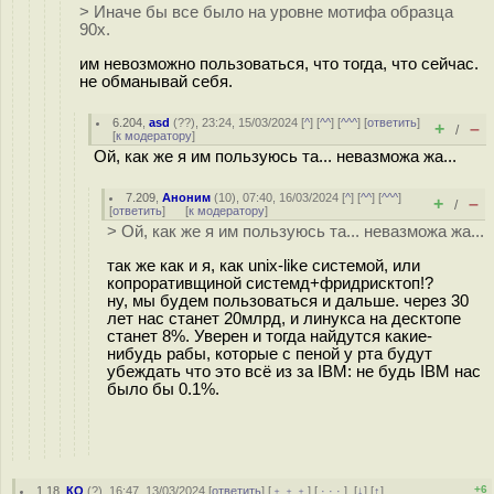
> Иначе бы все было на уровне мотифа образца
90х.
им невозможно пользоваться, что тогда, что сейчас.
не обманывай себя.
6.204
,
asd
(
??
), 23:24, 15/03/2024 [
^
] [
^^
] [
^^^
] [
ответить
]
+
–
/
[
к модератору
]
Ой, как же я им пользуюсь та... невазможа жа...
7.209
,
Аноним
(
10
), 07:40, 16/03/2024 [
^
] [
^^
] [
^^^
]
+
–
/
[
ответить
]
[
к модератору
]
> Ой, как же я им пользуюсь та... невазможа жа...
так же как и я, как unix-like системой, или
копроративщиной системд+фридрисктоп!?
ну, мы будем пользоваться и дальше. через 30
лет нас станет 20млрд, и линукса на десктопе
станет 8%. Уверен и тогда найдутся какие-
нибудь рабы, которые с пеной у рта будут
убеждать что это всё из за IBM: не будь IBM нас
было бы 0.1%.
+6
1.18
,
КО
(
?
), 16:47, 13/03/2024 [
ответить
] [
﹢﹢﹢
] [
· · ·
]
[
↓
] [
↑
]