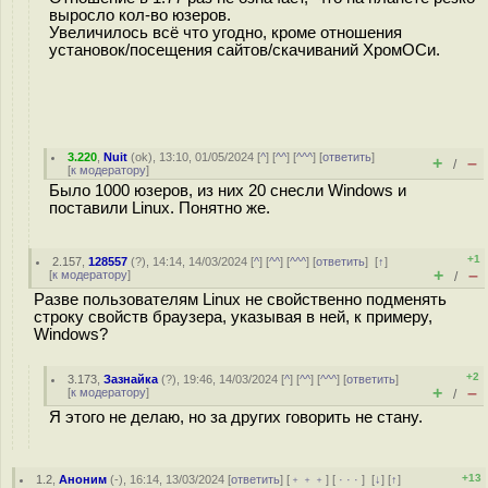
выросло кол-во юзеров.
Увеличилось всë что угодно, кроме отношения
установок/посещения сайтов/скачиваний ХромОСи.
3.220
,
Nuit
(
ok
), 13:10, 01/05/2024 [
^
] [
^^
] [
^^^
] [
ответить
]
+
–
/
[
к модератору
]
Было 1000 юзеров, из них 20 снесли Windows и
поставили Linux. Понятно же.
+1
2.157
,
128557
(
?
), 14:14, 14/03/2024 [
^
] [
^^
] [
^^^
] [
ответить
]
[
↑
]
+
–
[
к модератору
]
/
Разве пользователям Linux не свойственно подменять
строку свойств браузера, указывая в ней, к примеру,
Windows?
+2
3.173
,
Зазнайка
(
?
), 19:46, 14/03/2024 [
^
] [
^^
] [
^^^
] [
ответить
]
+
–
[
к модератору
]
/
Я этого не делаю, но за других говорить не стану.
+13
1.2
,
Аноним
(
-
), 16:14, 13/03/2024 [
ответить
] [
﹢﹢﹢
] [
· · ·
]
[
↓
] [
↑
]