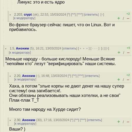
Линукс это и есть ядро
+2
2.203
,
crypt
(
ok
), 22:53, 15/03/2024 [
^
] [
^^
] [
^^^
] [
ответить
]
[
↑
]
+
–
[
к модератору
]
/
Во фряхе браузер сейчас пишет, что он Linux. Вот и
прибавилось.
+5
1.5
,
Аноним
(
5
), 16:21, 13/03/2024 [
ответить
] [
﹢﹢﹢
] [
· · ·
]
[
↓
] [
↑
]
+
–
[
к модератору
]
/
Меньше народу - больше кислороду! Меньше Всякие
"непойми кто" лезут "верифицировать" наши системы.
+2
2.20
,
Аноним
(
-
), 16:48, 13/03/2024 [
^
] [
^^
] [
^^^
] [
ответить
]
+
–
[
к модератору
]
/
Хаха, а потом "злые корпы не дают денег на нашу супер
систему! она загибается!.
Они обязаны реализовывать наши хотелки, а не свои"
Плак-плак Т_Т
Много там народу на Хурде сидит?
2.30
,
Аноним
(
30
), 17:16, 13/03/2024 [
^
] [
^^
] [
^^^
] [
ответить
]
+
–
/
[
к модератору
]
Ваши? )