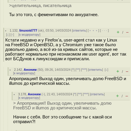
>целительница, писательница
Ты это того, с феменитивами по аккуратнее.
1.132
,
linuxoid777
(
ok
), 03:50, 14/03/2024 [
ответить
] [
﹢﹢﹢
] [
· · ·
]
+
–
/
[
↓
] [
↑
] [
к модератору
]
Кстати недавно и у Firefox'а, user-agent стал как у Linux
на FreeBSD и OpenBSD, а у Chromium уже такое было
довольно давно, а всё из-за кривых сайтов, которые не
работают нормально при незнакомом им user agent', вот так
вот БСДунов к линуксоидам и приписали.
2.142
,
Аноним
(
50
), 09:26, 14/03/2024 [
^
] [
^^
] [
^^^
] [
ответить
]
[
↓
]
+
–
/
[
к модератору
]
Апроприация!! Выход один, увеличивать долю FreeBSD и
illumos до критической массы.
3.178
,
Аноним
(
-
), 21:43, 14/03/2024 [
^
] [
^^
] [
^^^
] [
ответить
]
+
–
/
[
к модератору
]
> Апроприация!! Выход один, увеличивать долю
FreeBSD и illumos до критической массы.
Начни с себя. Вот это сообщение ты с какой оси
отправил?!