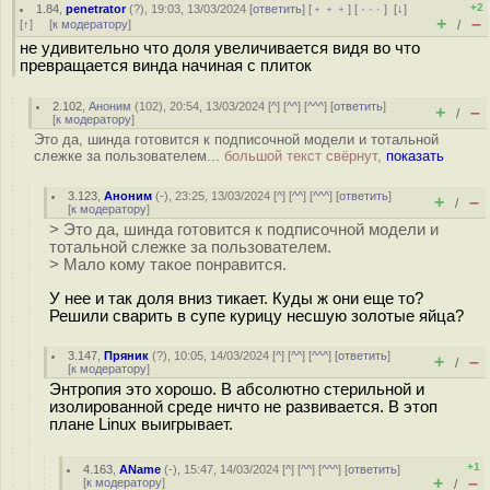
+2
1.84
,
penetrator
(
?
), 19:03, 13/03/2024 [
ответить
] [
﹢﹢﹢
] [
· · ·
]
[
↓
]
+
–
[
↑
] [
к модератору
]
/
не удивительно что доля увеличивается видя во что
превращается винда начиная с плиток
2.102
,
Аноним
(
102
), 20:54, 13/03/2024 [
^
] [
^^
] [
^^^
] [
ответить
]
+
–
/
[
к модератору
]
Это да, шинда готовится к подписочной модели и тотальной
слежке за пользователем...
большой текст свёрнут,
показать
3.123
,
Аноним
(
-
), 23:25, 13/03/2024 [
^
] [
^^
] [
^^^
] [
ответить
]
+
–
/
[
к модератору
]
> Это да, шинда готовится к подписочной модели и
тотальной слежке за пользователем.
> Мало кому такое понравится.
У нее и так доля вниз тикает. Куды ж они еще то?
Решили сварить в супе курицу несшую золотые яйца?
3.147
,
Пряник
(
?
), 10:05, 14/03/2024 [
^
] [
^^
] [
^^^
] [
ответить
]
+
–
/
[
к модератору
]
Энтропия это хорошо. В абсолютно стерильной и
изолированной среде ничто не развивается. В этоп
плане Linux выигрывает.
+1
4.163
,
AName
(-), 15:47, 14/03/2024 [
^
] [
^^
] [
^^^
] [
ответить
]
+
–
[
к модератору
]
/