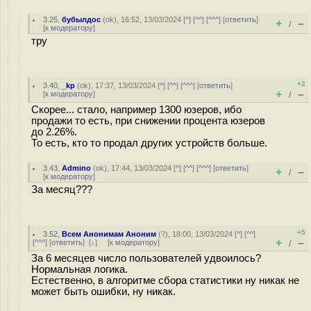
3.25
,
бубылдос
(
ok
), 16:52, 13/03/2024 [
^
] [
^^
] [
^^^
] [
ответить
]
+
–
/
[
к модератору
]
тру
+2
3.40
,
_kp
(
ok
), 17:37, 13/03/2024 [
^
] [
^^
] [
^^^
] [
ответить
]
+
–
[
к модератору
]
/
Скорее... стало, например 1300 юзеров, ибо
продажи то есть, при снижении процента юзеров
до 2.26%.
То есть, кто то продал других устройств больше.
3.43
,
Admino
(
ok
), 17:44, 13/03/2024 [
^
] [
^^
] [
^^^
] [
ответить
]
+
–
/
[
к модератору
]
За месяц???
+5
3.52
,
Всем Анонимам Аноним
(
?
), 18:00, 13/03/2024 [
^
] [
^^
]
+
–
[
^^^
] [
ответить
]
[
↓
] [
к модератору
]
/
За 6 месяцев число пользователей удвоилось?
Нормальная логика.
Естественно, в алгоритме сбора статистики ну никак не
может быть ошибки, ну никак.