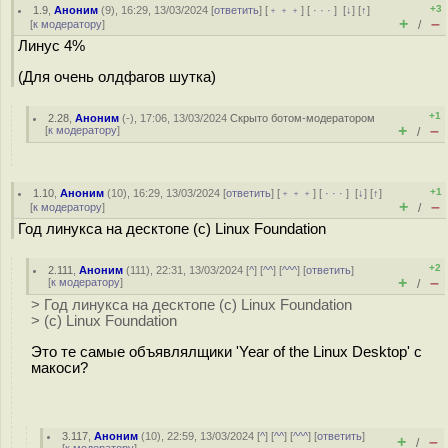
+3
1.9
,
Аноним
(
9
), 16:29, 13/03/2024 [
ответить
] [
﹢﹢﹢
] [
· · ·
]
[
↓
] [
↑
]
+
–
[
к модератору
]
/
Линус 4%
(Для очень олдфагов шутка)
+1
2.28
,
Аноним
(
-
), 17:06, 13/03/2024
Скрыто ботом-модератором
+
–
[
к модератору
]
/
+1
1.10
,
Аноним
(
10
), 16:29, 13/03/2024 [
ответить
] [
﹢﹢﹢
] [
· · ·
]
[
↓
] [
↑
]
+
–
[
к модератору
]
/
Год линукса на десктопе (с) Linux Foundation
+2
2.111
,
Аноним
(
111
), 22:31, 13/03/2024 [
^
] [
^^
] [
^^^
] [
ответить
]
+
–
[
к модератору
]
/
> Год линукса на десктопе (с) Linux Foundation
> (с) Linux Foundation
Это те самые объявлялщики 'Year of the Linux Desktop' с
макоси?
3.117
,
Аноним
(
10
), 22:59, 13/03/2024 [
^
] [
^^
] [
^^^
] [
ответить
]
+
–
/