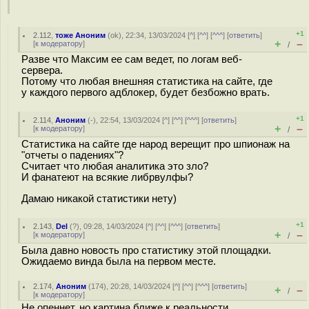
+1
2.112
,
тоже Аноним
(
ok
), 22:34, 13/03/2024 [
^
] [
^^
] [
^^^
] [
ответить
]
+
–
[
к модератору
]
/
Разве что Максим ее сам ведет, по логам веб-
сервера.
Потому что любая внешняя статистика на сайте, где
у каждого первого адблокер, будет безбожно врать.
+1
2.114
,
Аноним
(
-
), 22:54, 13/03/2024 [
^
] [
^^
] [
^^^
] [
ответить
]
+
–
[
к модератору
]
/
Статистика на сайте где народ верещит про шпионаж на
"отчеты о падениях"?
Считает что любая аналитика это зло?
И фанатеют на всякие либрвулфы?
Дамаю никакой статистики нету)
+1
2.143
,
Del
(
?
), 09:28, 14/03/2024 [
^
] [
^^
] [
^^^
] [
ответить
]
+
–
[
к модератору
]
/
Была давно новость про статистику этой площадки.
Ожидаемо винда была на первом месте.
2.174
,
Аноним
(
174
), 20:28, 14/03/2024 [
^
] [
^^
] [
^^^
] [
ответить
]
+
–
/
[
к модератору
]
Не опеннет, но картина ближе к реальности