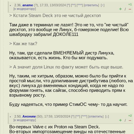
+1
2.36
,
aname
(
?
), 17:33, 13/03/2024 [
^
] [
^^
] [
^^^
] [
ответить
]
[
↑
]
+
–
[
к модератору
]
/
> Кстати Steam Deck это не чистый десктоп
Там даже в терминал не лазят! Это не то, что "не чистый"
десктоп, это вообще не Линух, б-гомерзкое поделие! Всю
швабродку забрали! ДОКОЛЕ111
> Как же так?
Ну, там, где сделали ВМЕНЯЕМЫЙ дистр Линуха,
оказывается, есть жизнь. Кто бы мог подумать.
> А значит доля Linux по факту может быть еще выше.
Ну, таким, не хитрым, образом, можно было бы прийти к
простой мысли, что допиливание дистрибутива (любого, на
вкус) линуха до вменяемых кондиций, когда не надо по
форумам гонять, как сайгак, способно приводить прям к
взрывному росту.
Буду надеяться, что пример СтимОС чему- то да научит.
+2
2.50
,
Аноним
(
50
), 17:59, 13/03/2024 [
^
] [
^^
] [
^^^
] [
ответить
]
[
↓
]
+
–
[
к модератору
]
/
Во-первых Valve с их Proton на Steam Deck.
Во-вторых импортозамещение винды на отечественные