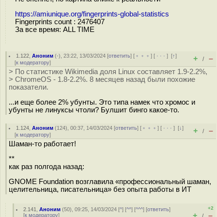
https://amiunique.org/fingerprints-global-statistics
Fingerprints count : 2476407
За все время: ALL TIME
1.122
,
Аноним
(
-
), 23:22, 13/03/2024 [
ответить
] [
﹢﹢﹢
] [
· · ·
]
[
↑
]
+
–
/
[
к модератору
]
> По статистике Wikimedia доля Linux составляет 1.9-2.2%,
> ChromeOS - 1.8-2.2%. 8 месяцев назад были похожие
показатели.
...и еще более 2% убунты. Это типа намек что хромос и
убунты не линуксы чтоли? Булшит бинго какое-то.
1.124
,
Аноним
(
124
), 00:37, 14/03/2024 [
ответить
] [
﹢﹢﹢
] [
· · ·
]
[
↓
]
+
–
/
[
к модератору
]
Шаман-то работает!
**
как раз полгода назад:
GNOME Foundation возглавила «профессиональный шаман,
целительница, писательница» без опыта работы в ИТ
+2
2.141
,
Аноним
(
50
), 09:25, 14/03/2024 [
^
] [
^^
] [
^^^
] [
ответить
]
+
–
[
к модератору
]
/