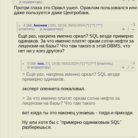
/
[
к модератору
]
Протри глаза это Оракл ушел. Ораклом пользовался или
даже пользуется даже Центробанк.
–1
4.166
,
Аноним
(
166
), 18:58, 05/01/2024 [
^
] [
^^
] [
^^^
]
+
–
[
ответить
]
[
к модератору
]
/
Ещё раз, нахрена именно оркал? SQL везде примерно
одинаков. За что именно платят оркам сотни нефти за
лицензии на базы? Что там такого в этой DBMS, что
нет ни у кого другого?
–1
5.169
,
пох.
(
?
), 19:30, 05/01/2024 [
^
] [
^^
] [
^^^
] [
ответить
]
+
–
[
к модератору
]
/
> Ещё раз, нахрена именно оркал? SQL везде
примерно одинаков.
эксперт опеннета пожаловал.
> За что именно платят оркам сотни нефти за
лицензии на базы? Что там такого
вот когда ты это наконец узнаешь - тогда и приходи.
Ну или хотя бы с "примерно одинаковым SQL"
разберешься.