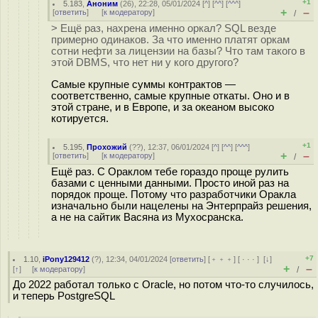
+1
5.183
,
Аноним
(
26
), 22:28, 05/01/2024 [
^
] [
^^
] [
^^^
]
+
–
[
ответить
]
[
к модератору
]
/
> Ещё раз, нахрена именно оркал? SQL везде
примерно одинаков. За что именно платят оркам
сотни нефти за лицензии на базы? Что там такого в
этой DBMS, что нет ни у кого другого?
Самые крупные суммы контрактов —
соответственно, самые крупные откаты. Оно и в
этой стране, и в Европе, и за океаном высоко
котируется.
+1
5.195
,
Прохожий
(
??
), 12:37, 06/01/2024 [
^
] [
^^
] [
^^^
]
+
–
[
ответить
]
[
к модератору
]
/
Ещё раз. С Ораклом тебе гораздо проще рулить
базами с ценными данными. Просто иной раз на
порядок проще. Потому что разработчики Оракла
изначально были нацелены на Энтерпрайз решения,
а не на сайтик Васяна из Мухосpанска.
+7
1.10
,
iPony129412
(
?
), 12:34, 04/01/2024 [
ответить
] [
﹢﹢﹢
] [
· · ·
]
[
↓
]
+
–
[
↑
] [
к модератору
]
/
До 2022 работал только с Oracle, но потом что-то случилось,
и теперь PostgreSQL