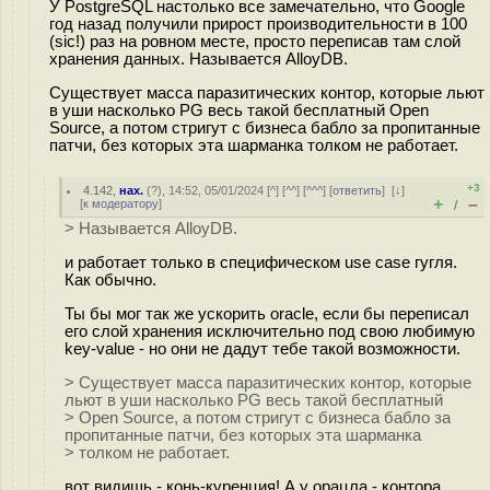
У PostgreSQL настолько все замечательно, что Google
год назад получили прирост производительности в 100
(sic!) раз на ровном месте, просто переписав там слой
хранения данных. Называется AlloyDB.
Существует масса паразитических контор, которые льют
в уши насколько PG весь такой бесплатный Open
Source, а потом стригут с бизнеса бабло за пропитанные
патчи, без которых эта шарманка толком не работает.
+3
4.142
,
нах.
(
?
), 14:52, 05/01/2024 [
^
] [
^^
] [
^^^
] [
ответить
]
[
↓
]
+
–
[
к модератору
]
/
> Называется AlloyDB.
и работает только в специфическом use case гугля.
Как обычно.
Ты бы мог так же ускорить oracle, если бы переписал
его слой хранения исключительно под свою любимую
key-value - но они не дадут тебе такой возможности.
> Существует масса паразитических контор, которые
льют в уши насколько PG весь такой бесплатный
> Open Source, а потом стригут с бизнеса бабло за
пропитанные патчи, без которых эта шарманка
> толком не работает.
вот видишь - конь-куренция! А у орацла - контора