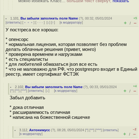
можно избежать Класс...
большой текст свёрнут,
показать
1.101
,
Вы забыли заполнить поле Name
(
?
), 00:32, 05/01/2024
+5
+
–
[
ответить
] [
﹢﹢﹢
] [
· · ·
]
[
↓
] [
↑
] [
к модератору
]
/
У постгреса все хорошо:
* опенсорс
* нормальная лицензия, которая позволяет без проблем
делать облачные решения (привет, монго)
* проверена временем и нагрузками
* есть специалисты
* для любителей обмазаться json все есть
* что не маловажно для РФ, что postgrespro входит в Единый
реестр, имеет сертификат ФСТЭК
+4
2.102
,
Вы забыли заполнить поле Name
(
?
), 00:33, 05/01/2024
+
–
[
^
] [
^^
] [
^^^
] [
ответить
]
[
↓
] [
к модератору
]
/
Забыл добавить
* дока отличная
* расшираяемость отличная
* написана на божественной сишечке
–2
3.112
,
Антонимусс
(
?
), 08:28, 05/01/2024 [
^
] [
^^
] [
^^^
] [
ответить
]
+
–
[
к модератору
]
/