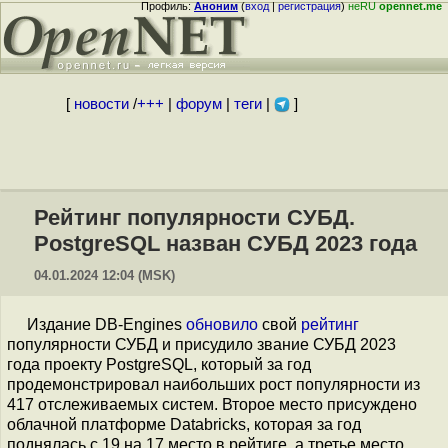
Профиль:
Аноним
(
вход
|
регистрация
)
неRU
opennet.me
[
новости
/
+++
|
форум
|
теги
|
]
Рейтинг популярности СУБД.
PostgreSQL назван СУБД 2023 года
04.01.2024 12:04 (MSK)
Издание DB-Engines
обновило
свой
рейтинг
популярности СУБД и присудило звание СУБД 2023
года проекту PostgreSQL, который за год
продемонстрировал наибольших рост популярности из
417 отслеживаемых систем. Второе место присуждено
облачной платформе Databricks, которая за год
поднялась с 19 на 17 место в рейтиге, а третье место