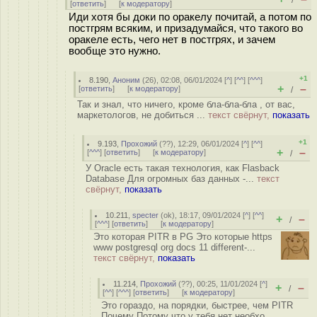
/
[
ответить
]
[
к модератору
]
Иди хотя бы доки по оракелу почитай, а потом по
постгрям всяким, и призадумайся, что такого во
оракеле есть, чего нет в постгрях, и зачем
вообще это нужно.
+1
8.190
,
Аноним
(
26
), 02:08, 06/01/2024 [
^
] [
^^
] [
^^^
]
+
–
[
ответить
]
[
к модератору
]
/
Так и знал, что ничего, кроме бла-бла-бла , от вас,
маркетологов, не добиться ...
текст свёрнут,
показать
+1
9.193
,
Прохожий
(
??
), 12:29, 06/01/2024 [
^
] [
^^
]
+
–
[
^^^
] [
ответить
]
[
к модератору
]
/
У Oracle есть такая технология, как Flasback
Database Для огромных баз данных -...
текст
свёрнут,
показать
10.211
,
specter
(
ok
), 18:17, 09/01/2024 [
^
] [
^^
]
+
–
/
[
^^^
] [
ответить
]
[
к модератору
]
Это которая PITR в PG Это которые https
www postgresql org docs 11 different-...
текст свёрнут,
показать
11.214
,
Прохожий
(
??
), 00:25, 11/01/2024 [
^
]
+
–
/
[
^^
] [
^^^
] [
ответить
]
[
к модератору
]
Это гораздо, на порядки, быстрее, чем PITR
Почему Потому что у тебя нет необхо...