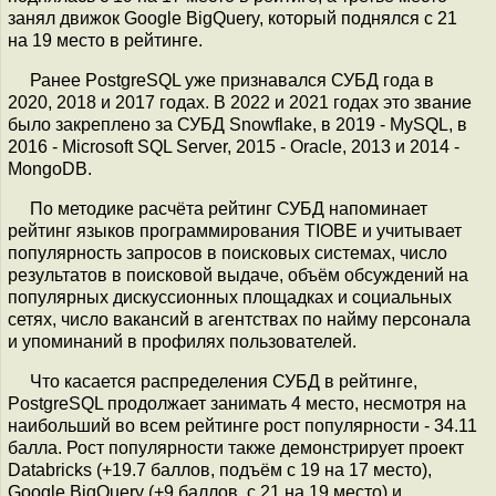
занял движок Google BigQuery, который поднялся с 21
на 19 место в рейтинге.
Ранее PostgreSQL уже признавался СУБД года в
2020, 2018 и 2017 годах. В 2022 и 2021 годах это звание
было закреплено за СУБД Snowflake, в 2019 - MySQL, в
2016 - Microsoft SQL Server, 2015 - Oracle, 2013 и 2014 -
MongoDB.
По методике расчёта рейтинг СУБД напоминает
рейтинг языков программирования TIOBE и учитывает
популярность запросов в поисковых системах, число
результатов в поисковой выдаче, объём обсуждений на
популярных дискуссионных площадках и социальных
сетях, число вакансий в агентствах по найму персонала
и упоминаний в профилях пользователей.
Что касается распределения СУБД в рейтинге,
PostgreSQL продолжает занимать 4 место, несмотря на
наибольший во всем рейтинге рост популярности - 34.11
балла. Рост популярности также демонстрирует проект
Databricks (+19.7 баллов, подъём с 19 на 17 место),
Google BigQuery (+9 баллов, с 21 на 19 место) и