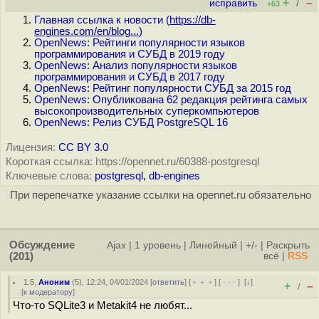
+
–
исправить
/
+63
Главная ссылка к новости (
https://db-
engines.com/en/blog...
)
OpenNews: Рейтинги популярности языков
программирования и СУБД в 2019 году
OpenNews: Анализ популярности языков
программирования и СУБД в 2017 году
OpenNews: Рейтинг популярности СУБД за 2015 год
OpenNews: Опубликована 62 редакция рейтинга самых
высокопроизводительных суперкомпьютеров
OpenNews: Релиз СУБД PostgreSQL 16
Лицензия:
CC BY 3.0
Короткая ссылка: https://opennet.ru/60388-postgresql
Ключевые слова:
postgresql
,
db-engines
При перепечатке указание ссылки на opennet.ru обязательно
Обсуждение
Ajax
|
1 уровень
|
Линейный
|
+/-
|
Раскрыть
(201)
всё
|
RSS
1.5
,
Аноним
(
5
), 12:24, 04/01/2024 [
ответить
] [
﹢﹢﹢
] [
· · ·
]
[
↓
]
+
–
/
[
к модератору
]
Что-то SQLite3 и Metakit4 не любят...