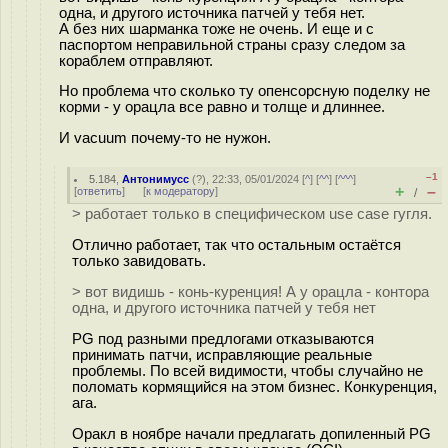
одна, и другого источника патчей у тебя нет.
А без них шарманка тоже не очень. И еще и с
паспортом неправильной страны сразу следом за
кораблем отправляют.
Но проблема что сколько ту опенсорсную поделку не
корми - у орацла все равно и толще и длиннее.
И vacuum почему-то не нужон.
–1
5.184
,
Антонимусс
(
?
), 22:33, 05/01/2024 [
^
] [
^^
] [
^^^
]
+
–
[
ответить
]
[
к модератору
]
/
> работает только в специфическом use case гугля.
Отлично работает, так что остальным остаётся
только завидовать.
> вот видишь - конь-куренция! А у орацла - контора
одна, и другого источника патчей у тебя нет
PG под разными предлогами отказываются
принимать патчи, исправляющие реальные
проблемы. По всей видимости, чтобы случайно не
поломать кормящийся на этом бизнес. Конкуренция,
ага.
Оракл в ноябре начали предлагать допиленный PG