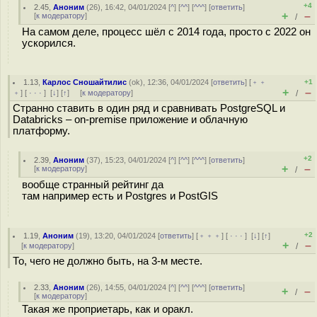
+4
2.45
,
Аноним
(
26
), 16:42, 04/01/2024 [
^
] [
^^
] [
^^^
] [
ответить
]
+
–
[
к модератору
]
/
На самом деле, процесс шёл с 2014 года, просто с 2022 он
ускорился.
1.13
,
Карлос Сношайтилис
(
ok
), 12:36, 04/01/2024 [
ответить
] [
﹢﹢
+1
+
–
﹢
] [
· · ·
]
[
↓
] [
↑
] [
к модератору
]
/
Странно ставить в один ряд и сравнивать PostgreSQL и
Databricks – on-premise приложение и облачную
платформу.
+2
2.39
,
Аноним
(
37
), 15:23, 04/01/2024 [
^
] [
^^
] [
^^^
] [
ответить
]
+
–
[
к модератору
]
/
вообще странный рейтинг да
там например есть и Postgres и PostGIS
+2
1.19
,
Аноним
(
19
), 13:20, 04/01/2024 [
ответить
] [
﹢﹢﹢
] [
· · ·
]
[
↓
] [
↑
]
+
–
[
к модератору
]
/
То, чего не должно быть, на 3-м месте.
2.33
,
Аноним
(
26
), 14:55, 04/01/2024 [
^
] [
^^
] [
^^^
] [
ответить
]
+
–
/
[
к модератору
]
Такая же проприетарь, как и оракл.