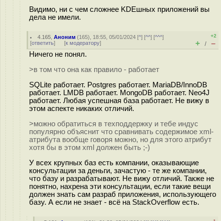
Видимо, ни с чем сложнее KDEшных приложений вы
дела не имели.
+2
4.165
,
Аноним
(
165
), 18:55, 05/01/2024 [
^
] [
^^
] [
^^^
]
+
–
[
ответить
]
[
к модератору
]
/
Ничего не понял.
>в том что она как правило - работает
SQLite работает. Postgres работает. MariaDB/InnoDB
работает. LMDB работает. MongoDB работает. Neo4J
работает. Любая успешная база работает. Не вижу в
этом аспекте никаких отличий.
>можно обратиться в техподдержку и тебе индус
популярно объяснит что сравнивать содержимое xml-
атрибута вообще говоря можно, но для этого атрибут
хотя бы в этом xml должен быть ;-)
У всех крупных баз есть компании, оказывающие
консультации за деньги, зачастую - те же компании,
что базу и разрабатывают. Не вижу отличий. Также не
понятно, нахрена эти консультации, если такие вещи
должен знать сам разраб приложения, использующего
базу. А если не знает - всё на StackOverflow есть.