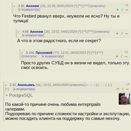
+1
3.85
,
Аноним
(
34
), 21:35, 04/01/2024 [
^
] [
^^
] [
^^^
] [
ответить
]
+
–
[
к модератору
]
/
Что Firebird рванул вверх, неужели не ясно? Ну ты и
тупица!
4.89
,
Аноним
(
26
), 22:52, 04/01/2024 [
^
] [
^^
] [
^^^
] [
ответить
]
+
–
/
[
к модератору
]
А что в этом радостного, если не секрет?
+1
5.196
,
Прохожий
(
??
), 12:41, 06/01/2024 [
^
] [
^^
] [
^^^
]
+
–
[
ответить
]
[
к модератору
]
/
Просто других СУБД он в жизни не видел, только эту
смог освоить.
–7
1.42
,
Аноньимъ
(
ok
), 15:51, 04/01/2024 [
ответить
] [
﹢﹢﹢
] [
· · ·
]
[
↓
]
+
–
[
↑
] [
к модератору
]
/
> PostgreSQL
По какой-то причине очень любима ентерпрайз
галерами.
Подозреваю по причине сложности настройки и эксплутации,
можно посадить клиента на поддержку по самые нехочу.