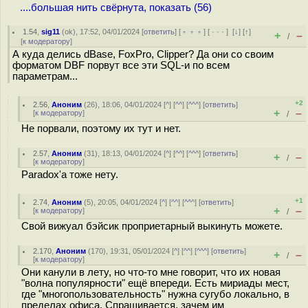
....большая нить свёрнута, показать (56)
1.54
,
sig11
(
ok
), 17:52, 04/01/2024 [
ответить
] [
﹢﹢﹢
] [
· · ·
]
[
↓
] [
↑
]
+
–
/
[
к модератору
]
А куда делись dBase, FoxPro, Clipper? Да они со своим
форматом DBF порвут все эти SQL-и по всем
параметрам...
+2
2.56
,
Аноним
(
26
), 18:06, 04/01/2024 [
^
] [
^^
] [
^^^
] [
ответить
]
+
–
[
к модератору
]
/
Не порвали, поэтому их тут и нет.
2.57
,
Аноним
(
31
), 18:13, 04/01/2024 [
^
] [
^^
] [
^^^
] [
ответить
]
+
–
/
[
к модератору
]
Paradox'а тоже нету.
+1
2.74
,
Аноним
(
5
), 20:05, 04/01/2024 [
^
] [
^^
] [
^^^
] [
ответить
]
+
–
[
к модератору
]
/
Свой вижуал бэйсик проприетарный выкинуть можете.
2.170
,
Аноним
(
170
), 19:31, 05/01/2024 [
^
] [
^^
] [
^^^
] [
ответить
]
+
–
/
[
к модератору
]
Они канули в лету, но что-то мне говорит, что их новая
"волна популярности" ещё впереди. Есть мириады мест,
где "многопользовательность" нужна сугубо локально, в
пределах офиса. Спрашивается, зачем им