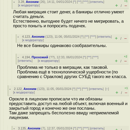
+1
3.28
,
Аноним
(
26
), 14:11, 04/01/2024 [
^
] [
^^
] [
^^^
] [
ответить
]
+
–
[
к модератору
]
/
Любая миграция стоит денег, а банкиры отлично умеют
считать деньги.
Естественно, выгоднее будет ничего не мигрировать, а
просто поныть и попросить подачек.
4.123
,
Аноним
(
123
), 11:06, 05/01/2024 [
^
] [
^^
] [
^^^
] [
ответить
]
+
–
/
[
к модератору
]
Не все банкиры одинаково сообразительны.
+2
4.194
,
Прохожий
(
??
), 12:33, 06/01/2024 [
^
] [
^^
] [
^^^
]
+
–
[
ответить
]
[
к модератору
]
/
Проблема не только в миграции, как таковой.
Проблема ещё в технологической ущербности (по
сравнению с Ораклом) других СУБД такого же класса.
+1
2.122
,
Аноним
(
123
), 11:05, 05/01/2024 [
^
] [
^^
] [
^^^
] [
ответить
]
[
↑
]
+
–
[
к модератору
]
/
Орокле в лицензии прописали что им обязаны
предоставить доступ на любой объект, включая военный и
закрытый город и конечно же они посланы.
Там даже запрещать бесполезно ввиду неприемлемой
лицензии.
3.135
,
Аноним
(
7
), 12:37, 05/01/2024 [
^
] [
^^
] [
^^^
] [
ответить
]
+
–