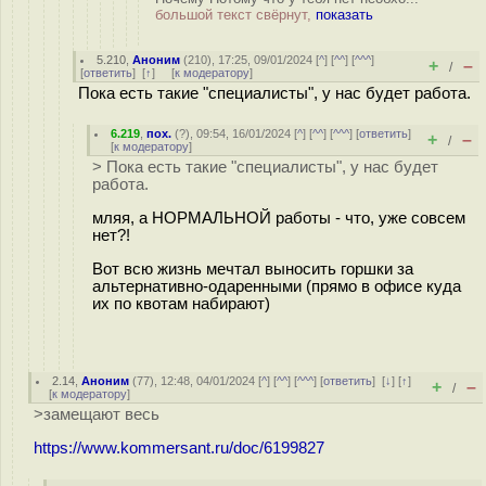
большой текст свёрнут,
показать
5.210
,
Аноним
(
210
), 17:25, 09/01/2024 [
^
] [
^^
] [
^^^
]
+
–
/
[
ответить
]
[
↑
] [
к модератору
]
Пока есть такие "специалисты", у нас будет работа.
6.219
,
пох.
(
?
), 09:54, 16/01/2024 [
^
] [
^^
] [
^^^
] [
ответить
]
+
–
/
[
к модератору
]
> Пока есть такие "специалисты", у нас будет
работа.
мляя, а НОРМАЛЬНОЙ работы - что, уже совсем
нет?!
Вот всю жизнь мечтал выносить горшки за
альтернативно-одаренными (прямо в офисе куда
их по квотам набирают)
2.14
,
Аноним
(
77
), 12:48, 04/01/2024 [
^
] [
^^
] [
^^^
] [
ответить
]
[
↓
] [
↑
]
+
–
/
[
к модератору
]
>замещают весь
https://www.kommersant.ru/doc/6199827