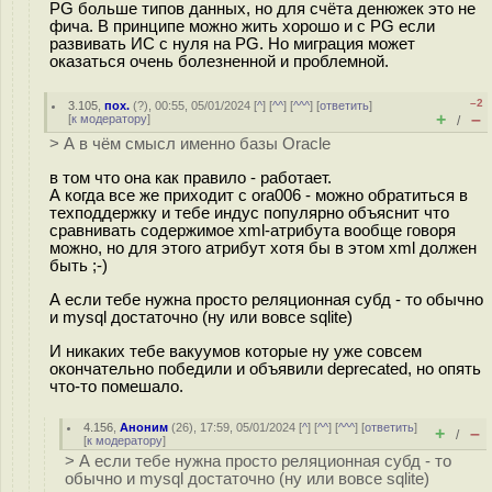
PG больше типов данных, но для счёта денюжек это не
фича. В принципе можно жить хорошо и с PG если
развивать ИС с нуля на PG. Но миграция может
оказаться очень болезненной и проблемной.
–2
3.105
,
пох.
(
?
), 00:55, 05/01/2024 [
^
] [
^^
] [
^^^
] [
ответить
]
+
–
[
к модератору
]
/
> А в чём смысл именно базы Oracle
в том что она как правило - работает.
А когда все же приходит с ora006 - можно обратиться в
техподдержку и тебе индус популярно объяснит что
сравнивать содержимое xml-атрибута вообще говоря
можно, но для этого атрибут хотя бы в этом xml должен
быть ;-)
А если тебе нужна просто реляционная субд - то обычно
и mysql достаточно (ну или вовсе sqlite)
И никаких тебе вакуумов которые ну уже совсем
окончательно победили и объявили deprecated, но опять
что-то помешало.
4.156
,
Аноним
(
26
), 17:59, 05/01/2024 [
^
] [
^^
] [
^^^
] [
ответить
]
+
–
/
[
к модератору
]
> А если тебе нужна просто реляционная субд - то
обычно и mysql достаточно (ну или вовсе sqlite)