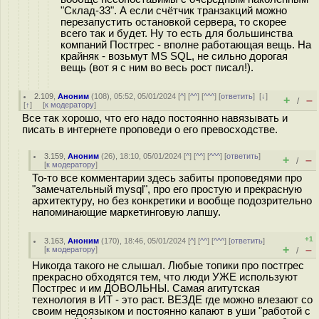
"Склад-33". А если счётчик транзакций можно
перезапустить остановкой сервера, то скорее
всего так и будет. Ну то есть для большинства
компаний Постгрес - вполне работающая вещь. На
крайняк - возьмут MS SQL, не сильно дорогая
вещь (вот я с ним во весь рост писал!).
2.109
,
Аноним
(
108
), 05:52, 05/01/2024 [
^
] [
^^
] [
^^^
] [
ответить
]
[
↓
]
+
–
/
[
↑
] [
к модератору
]
Все так хорошо, что его надо постоянно навязывать и
писать в интернете проповеди о его превосходстве.
3.159
,
Аноним
(
26
), 18:10, 05/01/2024 [
^
] [
^^
] [
^^^
] [
ответить
]
+
–
/
[
к модератору
]
То-то все комментарии здесь забиты проповедями про
"замечательный mysql", про его простую и прекрасную
архитектуру, но без конкретики и вообще подозрительно
напоминающие маркетинговую лапшу.
+1
3.163
,
Аноним
(
170
), 18:46, 05/01/2024 [
^
] [
^^
] [
^^^
] [
ответить
]
+
–
[
к модератору
]
/
Никогда такого не слышал. Любые топики про постгрес
прекрасно обходятся тем, что люди УЖЕ используют
Постгрес и им ДОВОЛЬНЫ. Самая агитутская
технология в ИТ - это раст. ВЕЗДЕ где можно влезают со
своим недоязыком и постоянно капают в уши "работой с