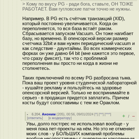
> Кому по вкусу PG - ради бога, ставьте, ОН ТОЖЕ
РАБОТАЕТ. Вам гугловские патчи точно не нужны.
Например. В PG есть счётчик транзакций (XID),
который постоянно увеличивается. Когда он
переполняется, то вся база встаёт раком.
Сбрасывается запуском Vacuum. Он тоже нагибает
базу, но временно. В опенсорсной версии размер
счетчика 32bit и вам нужен периодический vacuum и
как следствие - даунтаймы. Во всех коммерческих
форках он уже давно 64 bit (мне кажется это первое,
что сразу фиксят), так что с проблемой
переполнения вы просто ни когда в жизни не
столкнетесь.
Таких приключений по всему PG разбросана тьма.
Пока ваш проект уровня студенческой лабораторной
- кушайте рекламу и пользуйтесь на здоровье
опенсорсной версией. Только не воспринимайте в
серьез - в продакшн придется заплатить. Причем
косты будут сопоставимы с тем же Ораклом.
6.204
,
Аноним
(
205
), 00:56, 09/01/2024 [
^
] [
^^
] [
^^^
]
+
–
/
[
ответить
]
[
к модератору
]
Увы, долго постгрес не использовал вообще - у
меня пока пет-проекты на нём. Но это не отменяет
моих слов - у БОЛЬШИХ компаний проблемы
вообще несопоставимы с очередным наколенным