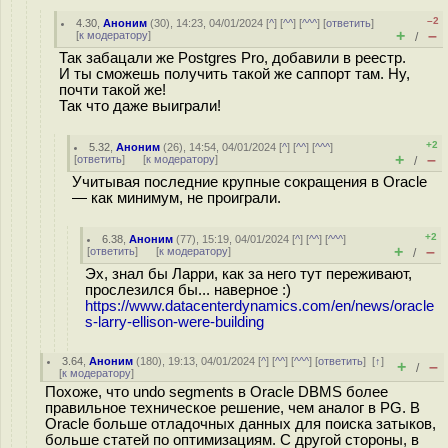
–2
4.30
,
Аноним
(
30
), 14:23, 04/01/2024 [
^
] [
^^
] [
^^^
] [
ответить
]
+
–
[
к модератору
]
/
Так забацали же Postgres Pro, добавили в реестр.
И ты сможешь получить такой же саппорт там. Ну,
почти такой же!
Так что даже выиграли!
+2
5.32
,
Аноним
(
26
), 14:54, 04/01/2024 [
^
] [
^^
] [
^^^
]
+
–
[
ответить
]
[
к модератору
]
/
Учитывая последние крупные сокращения в Oracle
— как минимум, не проиграли.
+2
6.38
,
Аноним
(
77
), 15:19, 04/01/2024 [
^
] [
^^
] [
^^^
]
+
–
[
ответить
]
[
к модератору
]
/
Эх, знал бы Ларри, как за него тут переживают,
прослезился бы... наверное :)
https://www.datacenterdynamics.com/en/news/oracle
s-larry-ellison-were-building
3.64
,
Аноним
(
180
), 19:13, 04/01/2024 [
^
] [
^^
] [
^^^
] [
ответить
]
[
↑
]
+
–
/
[
к модератору
]
Похоже, что undo segments в Oracle DBMS более
правильное техническое решение, чем аналог в PG. В
Oracle больше отладочных данных для поиска затыков,
больше статей по оптимизациям. С другой стороны, в