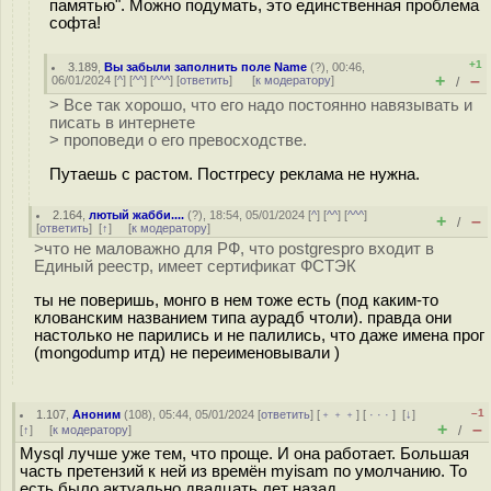
памятью". Можно подумать, это единственная проблема
софта!
+1
3.189
,
Вы забыли заполнить поле Name
(
?
), 00:46,
+
–
06/01/2024 [
^
] [
^^
] [
^^^
] [
ответить
]
[
к модератору
]
/
> Все так хорошо, что его надо постоянно навязывать и
писать в интернете
> проповеди о его превосходстве.
Путаешь с растом. Постгресу реклама не нужна.
2.164
,
лютый жабби....
(
?
), 18:54, 05/01/2024 [
^
] [
^^
] [
^^^
]
+
–
/
[
ответить
]
[
↑
] [
к модератору
]
>что не маловажно для РФ, что postgrespro входит в
Единый реестр, имеет сертификат ФСТЭК
ты не поверишь, монго в нем тоже есть (под каким-то
клованским названием типа аурадб чтоли). правда они
настолько не парились и не палились, что даже имена прог
(mongodump итд) не переименовывали )
–1
1.107
,
Аноним
(
108
), 05:44, 05/01/2024 [
ответить
] [
﹢﹢﹢
] [
· · ·
]
[
↓
]
+
–
[
↑
] [
к модератору
]
/
Mysql лучше уже тем, что проще. И она работает. Большая
часть претензий к ней из времён myisam по умолчанию. То
есть было актуально двадцать лет назад.