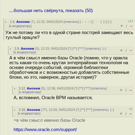
....большая нить свёрнута, показать (50)
+17
1.6
,
Аноним
(
7
), 12:25, 04/01/2024 [
ответить
] [
﹢﹢﹢
] [
· · ·
]
[
↓
] [
↑
]
+
–
[
к модератору
]
/
Уж не потому ли что в одной стране постгрей замещают весь
тухлый орацле?
2.9
,
Аноним
(
5
), 12:33, 04/01/2024 [
^
] [
^^
] [
^^^
] [
ответить
]
[
↓
]
+
–
/
[
к модератору
]
А в чём смысл именно базы Oracle (помню, что у оракла
есть какая-то очень крутая энтерпрайзная технология на
основе очереди событий, огромной библиотеки
обработчиков и с возможностью добавлять собственные
блоки, но это, наверное, другая история)?
3.12
,
Аноним
(
5
), 12:36, 04/01/2024 [
^
] [
^^
] [
^^^
] [
ответить
]
+
–
/
[
к модератору
]
А, вспомнил, Oracle BPM называется.
+1
3.18
,
Аноним
(
77
), 12:59, 04/01/2024 [
^
] [
^^
] [
^^^
] [
ответить
]
[
↓
]
+
–
[
к модератору
]
/
>в чём смысл именно базы Oracle
https://www.oracle.com/support/