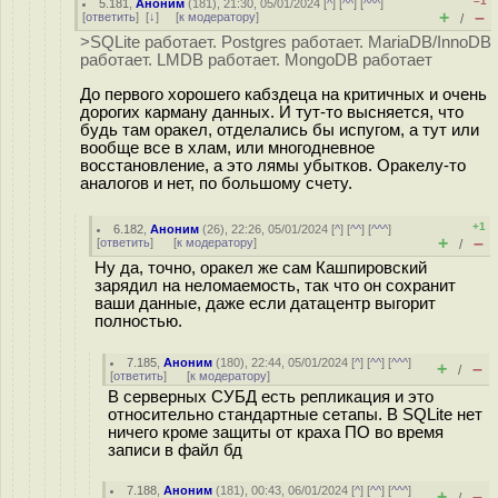
–1
5.181
,
Аноним
(
181
), 21:30, 05/01/2024 [
^
] [
^^
] [
^^^
]
+
–
[
ответить
]
[
↓
] [
к модератору
]
/
>SQLite работает. Postgres работает. MariaDB/InnoDB
работает. LMDB работает. MongoDB работает
До первого хорошего кабздеца на критичных и очень
дорогих карману данных. И тут-то высняется, что
будь там оракел, отделались бы испугом, а тут или
вообще все в хлам, или многодневное
восстановление, а это лямы убытков. Оракелу-то
аналогов и нет, по большому счету.
+1
6.182
,
Аноним
(
26
), 22:26, 05/01/2024 [
^
] [
^^
] [
^^^
]
+
–
[
ответить
]
[
к модератору
]
/
Ну да, точно, оракел же сам Кашпировский
зарядил на неломаемость, так что он сохранит
ваши данные, даже если датацентр выгорит
полностью.
7.185
,
Аноним
(
180
), 22:44, 05/01/2024 [
^
] [
^^
] [
^^^
]
+
–
/
[
ответить
]
[
к модератору
]
В серверных СУБД есть репликация и это
относительно стандартные сетапы. В SQLite нет
ничего кроме защиты от краха ПО во время
записи в файл бд
7.188
,
Аноним
(
181
), 00:43, 06/01/2024 [
^
] [
^^
] [
^^^
]
+
–