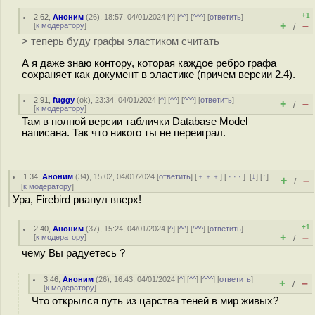
+1
2.62
,
Аноним
(
26
), 18:57, 04/01/2024 [
^
] [
^^
] [
^^^
] [
ответить
]
+
–
[
к модератору
]
/
> теперь буду графы эластиком считать
А я даже знаю контору, которая каждое ребро графа
сохраняет как документ в эластике (причем версии 2.4).
2.91
,
fuggy
(
ok
), 23:34, 04/01/2024 [
^
] [
^^
] [
^^^
] [
ответить
]
+
–
/
[
к модератору
]
Там в полной версии таблички Database Model
написана. Так что никого ты не переиграл.
1.34
,
Аноним
(
34
), 15:02, 04/01/2024 [
ответить
] [
﹢﹢﹢
] [
· · ·
]
[
↓
] [
↑
]
+
–
/
[
к модератору
]
Ура, Firebird рванул вверх!
+1
2.40
,
Аноним
(
37
), 15:24, 04/01/2024 [
^
] [
^^
] [
^^^
] [
ответить
]
+
–
[
к модератору
]
/
чему Вы радуетесь ?
3.46
,
Аноним
(
26
), 16:43, 04/01/2024 [
^
] [
^^
] [
^^^
] [
ответить
]
+
–
/
[
к модератору
]
Что открылся путь из царства теней в мир живых?