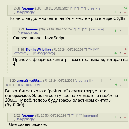
+2
2.66
,
Аноним
(
180
), 19:15, 04/01/2024 [
^
] [
^^
] [
^^^
] [
ответить
]
+
–
[
к модератору
]
/
То, чего не должно быть, на 2-ом месте - php в мире СУДБ
3.79
,
Аноним
(
26
), 21:04, 04/01/2024 [
^
] [
^^
] [
^^^
] [
ответить
]
+
–
/
[
к модератору
]
Скорее, аналог JavaScript.
–6
3.86
,
Tron is Whistling
(
?
), 22:24, 04/01/2024 [
^
] [
^^
] [
^^^
]
+
–
[
ответить
]
[
к модератору
]
/
Причём с феерическим отрывом от хламвари, которая на
4.
+1
1.20
,
лютый жабби....
(
?
), 13:24, 04/01/2024 [
ответить
] [
﹢﹢﹢
] [
· · ·
]
+
–
[
↓
] [
↑
] [
к модератору
]
/
Всю отбитость этого "рейтинга" демонстрирует его
содержимое. Эластиксёрч у вас на 7м месте, а нео4ж на
20м.... ну всё, теперь буду графы эластиком считать
(буг0г0г0)
2.52
,
Аноним
(
5
), 16:53, 04/01/2024 [
^
] [
^^
] [
^^^
] [
ответить
]
+
–
/
[
к модератору
]
Use caseы разные.