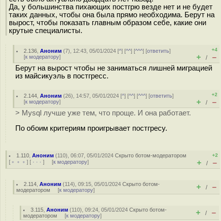
Да, у большинства пихающих постгрю везде нет и не будет
таких данных, чтобы она была прямо необходима. Берут на
вырост, чтобы показать главным образом себе, какие они
крутые специалисты.
+4
2.136
,
Аноним
(
7
), 12:43, 05/01/2024 [
^
] [
^^
] [
^^^
] [
ответить
]
+
–
[
к модератору
]
/
Берут на вырост чтобы не заниматься лишней миграцией
из майсикуэль в постгресс.
+2
2.144
,
Аноним
(
26
), 14:57, 05/01/2024 [
^
] [
^^
] [
^^^
] [
ответить
]
+
–
[
к модератору
]
/
> Mysql лучше уже тем, что проще. И она работает.
По обоим критериям проигрывает постгресу.
1.110
,
Аноним
(
110
), 06:07, 05/01/2024
Скрыто ботом-модератором
+2
+
–
[
﹢﹢﹢
] [
· · ·
] [
к модератору
]
/
2.114
,
Аноним
(
114
), 09:15, 05/01/2024
Скрыто ботом-
+
–
/
модератором
[
к модератору
]
3.115
,
Аноним
(
110
), 09:24, 05/01/2024
Скрыто ботом-
+
–
/
модератором
[
к модератору
]