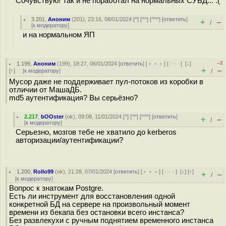
Сочувствую! Так и не поработал на нормальных СУБД... :(
3.201
,
Аноним
(
201
), 23:16, 08/01/2024 [
^
] [
^^
] [
^^^
] [
ответить
]
+
–
/
[
к модератору
]
и на нормальном ЯП
–2
1.199
,
Аноним
(
199
), 18:27, 06/01/2024 [
ответить
] [
﹢﹢﹢
] [
· · ·
]
[
↓
]
+
–
[
↑
] [
к модератору
]
/
Мусор даже не поддерживает пул-потоков из коробки в
отличии от МашаДБ.
md5 аутентификация? Вы серьёзно?
2.217
,
bOOster
(
ok
), 09:08, 11/01/2024 [
^
] [
^^
] [
^^^
] [
ответить
]
+
–
/
[
к модератору
]
Серьезно, мозгов тебе не хватило до kerberos
авторизации/аутентификации?
1.200
,
Rollo99
(
ok
), 21:28, 07/01/2024 [
ответить
] [
﹢﹢﹢
] [
· · ·
]
[
↓
] [
↑
]
+
–
/
[
к модератору
]
Вопрос к знатокам Postgre.
Есть ли инструмент для восстановления одной
конкретной БД на сервере на произвольный момент
времени из бекапа без остановки всего инстанса?
Без развлекухи с ручным поднятием временного инстанса