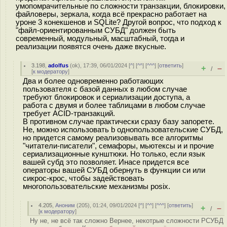
умопомрачительные по сложности транзакции, блокировки,
файловеры, зеркала, когда всё прекрасно работает на
уроне 3 конекшенов и SQLite? Другой вопрос, что подход к
"файл-ориентированным СУБД" должен быть
современный, модульный, масштабный, тогда и
реализации появятся очень даже вкусные.
3.198
,
adolfus
(
ok
), 17:39, 06/01/2024 [
^
] [
^^
] [
^^^
] [
ответить
]
+
–
/
[
к модератору
]
Два и более одновременно работающих
пользователя с базой данных в любом случае
требуют блокировок и сериализации доступа, а
работа с двумя и более таблицами в любом случае
требует ACID-транзакций.
В противном случае практически сразу базу запорете.
Не, можно использовать b однопользовательские СУБД,
но придется самому реализовывать все алгоритмы
"читатели-писатели", семафоры, мьютексы и и прочие
сериализационные кунштюки. Но только, если язык
вашей субд это позволяет. Инасе придется все
операторы вашей СУБД обернуть в функции си или
сикрос-крос, чтобы задействовать
многопользовательские механизмы posix.
4.205
,
Аноним
(
205
), 01:24, 09/01/2024 [
^
] [
^^
] [
^^^
] [
ответить
]
+
–
/
[
к модератору
]
Ну не, не всё так сложно Вернее, некотрые сложности РСУБД