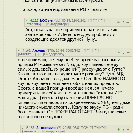
в качестве опции в своем клауде (OCI).
Короче, хотите нормальный PG - платите.
6.216
,
bOOster
(
ok
), 06:25, 11/01/2024 [
^
] [
^^
] [
^^^
]
+
–
/
[
ответить
]
[
к модератору
]
Ага, отказываются принимать патчи от таких
знатоков как ты? Лечашие одну проблему и
создающие десяток других? Нуну..
4.162
,
Аноним
(
170
), 18:44, 05/01/2024 [
^
] [
^^
] [
^^^
]
+
–
/
[
ответить
]
[
↑
] [
к модератору
]
Я не понимаю, почему плебеи вроде вас (в самом
прямом ИТ-смысле как "люди, крутящиеся вокруг
самых дешевейших решений") рассуждают о Гугле?
Кто вы и кто они - не чувствуете разницу? Гугл, M$,
Oracle, Amazon... да даже Stack Overflow НАМНОГО
круче, крупнее и мощнее любых ваших проектов.
Соотв. с вашей позиции вообще нельзя ничего
примерять на себя из того, что творят "столпы ИТ".
Ваши два филиала бухгалтерии ПРЕКРАСНО
справятся под любой из современных СУБД, нет даже
никакого смысла спорить. Кому по вкусу PG - ради
бога, ставьте, ОН ТОЖЕ РАБОТАЕТ. Вам гугловские
патчи точно не нужны.
5.186
,
Антонимусс
(
?
), 22:58, 05/01/2024 [
^
] [
^^
] [
^^^
]
+
–
/
[
ответить
]
[
к модератору
]