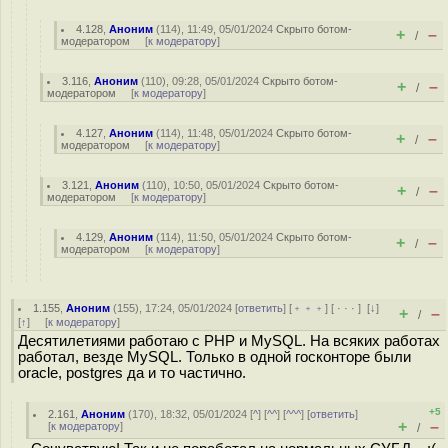
4.128
,
Аноним
(
114
), 11:49, 05/01/2024
Скрыто ботом-
+
–
/
модератором
[
к модератору
]
3.116
,
Аноним
(
110
), 09:28, 05/01/2024
Скрыто ботом-
+
–
/
модератором
[
к модератору
]
4.127
,
Аноним
(
114
), 11:48, 05/01/2024
Скрыто ботом-
+
–
/
модератором
[
к модератору
]
3.121
,
Аноним
(
110
), 10:50, 05/01/2024
Скрыто ботом-
+
–
/
модератором
[
к модератору
]
4.129
,
Аноним
(
114
), 11:50, 05/01/2024
Скрыто ботом-
+
–
/
модератором
[
к модератору
]
1.155
,
Аноним
(
155
), 17:24, 05/01/2024 [
ответить
] [
﹢﹢﹢
] [
· · ·
]
[
↓
]
+
–
/
[
↑
] [
к модератору
]
Десятилетиями работаю с PHP и MySQL. На всяких работах
работал, везде MySQL. Только в одной госконторе были
oracle, роstgres да и то частично.
+5
2.161
,
Аноним
(
170
), 18:32, 05/01/2024 [
^
] [
^^
] [
^^^
] [
ответить
]
+
–
[
к модератору
]
/