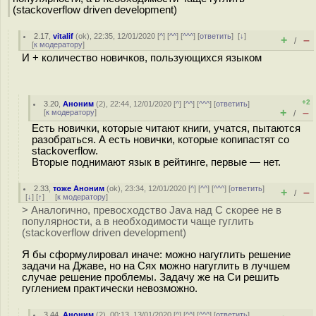
(stackoverflow driven development)
2.17
,
vitalif
(
ok
), 22:35, 12/01/2020 [
^
] [
^^
] [
^^^
] [
ответить
]
[
↓
]
+
–
/
[
к модератору
]
И + количество новичков, пользующихся языком
+2
3.20
,
Аноним
(
2
), 22:44, 12/01/2020 [
^
] [
^^
] [
^^^
] [
ответить
]
+
–
[
к модератору
]
/
Есть новички, которые читают книги, учатся, пытаются
разобраться. А есть новички, которые копипастят со
stackoverflow.
Вторые поднимают язык в рейтинге, первые — нет.
2.33
,
тоже Аноним
(
ok
), 23:34, 12/01/2020 [
^
] [
^^
] [
^^^
] [
ответить
]
+
–
/
[
↓
] [
↑
] [
к модератору
]
> Аналогично, превосходство Java над C скорее не в
популярности, а в необходимости чаще гуглить
(stackoverflow driven development)
Я бы сформулировал иначе: можно нагуглить решение
задачи на Джаве, но на Сях можно нагуглить в лучшем
случае решение проблемы. Задачу же на Си решить
гуглением практически невозможно.
3.44
,
Аноним
(
2
), 00:13, 13/01/2020 [
^
] [
^^
] [
^^^
] [
ответить
]