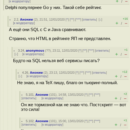
+
–
[
к модератору
]
/
Delphi популярнее Go у них. Такой себе рейтинг.
+16
2.2
,
Аноним
(
2
), 21:51, 12/01/2020 [
^
] [
^^
] [
^^^
] [
ответить
]
[
↓
]
+
–
[
к модератору
]
/
А ещё они SQL с C и Java сравнивают.
Странно, что HTML в рейтинге ЯП не представлен.
+1
3.24
,
anonymous
(
??
), 23:11, 12/01/2020 [
^
] [
^^
] [
^^^
] [
ответить
]
+
–
[
↓
] [
к модератору
]
/
Будто на SQL нельзя веб сервисы писать?
+12
4.26
,
Аноним
(
2
), 23:13, 12/01/2020 [
^
] [
^^
] [
^^^
] [
ответить
]
+
–
[
↓
] [
к модератору
]
/
Не знаю, я на TeX пишу, благо он тьюринг-полный.
+2
5.101
,
Аноним
(
101
), 14:58, 13/01/2020 [
^
] [
^^
] [
^^^
]
+
–
[
ответить
]
[
к модератору
]
/
Он же тормозной как не знаю что. Постскрипт — вот
это сила!
+1
5.102
,
Аноним
(
101
), 15:00, 13/01/2020 [
^
] [
^^
] [
^^^
]
+
–
[
ответить
]
[
к модератору
]
/