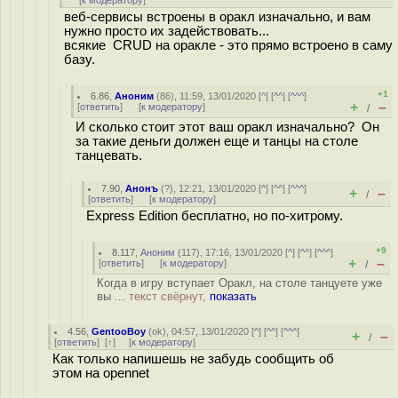
[
к модератору
]
веб-сервисы встроены в оракл изначально, и вам
нужно просто их задействовать...
всякие CRUD на оракле - это прямо встроено в саму
базу.
+1
6.86
,
Аноним
(
86
), 11:59, 13/01/2020 [
^
] [
^^
] [
^^^
]
+
–
[
ответить
]
[
к модератору
]
/
И сколько стоит этот ваш оракл изначально? Он
за такие деньги должен еще и танцы на столе
танцевать.
7.90
,
Анонъ
(
?
), 12:21, 13/01/2020 [
^
] [
^^
] [
^^^
]
+
–
/
[
ответить
]
[
к модератору
]
Express Edition бесплатно, но по-хитрому.
+9
8.117
,
Аноним
(
117
), 17:16, 13/01/2020 [
^
] [
^^
] [
^^^
]
+
–
[
ответить
]
[
к модератору
]
/
Когда в игру вступает Оракл, на столе танцуете уже
вы ...
текст свёрнут,
показать
4.56
,
GentooBoy
(
ok
), 04:57, 13/01/2020 [
^
] [
^^
] [
^^^
]
+
–
/
[
ответить
]
[
↑
] [
к модератору
]
Как только напишешь не забудь сообщить об
этом на opennet