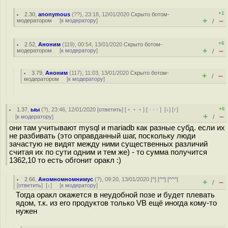
+1
2.30
,
anonymous
(
??
), 23:18, 12/01/2020
Скрыто ботом-
+
–
модератором
[
к модератору
]
/
+6
2.52
,
Аноним
(
119
), 00:54, 13/01/2020
Скрыто ботом-
+
–
модератором
[
к модератору
]
/
3.79
,
Аноним
(
117
), 11:03, 13/01/2020
Скрыто ботом-
+
–
/
модератором
[
к модератору
]
+6
1.37
,
ыы
(
?
), 23:46, 12/01/2020 [
ответить
] [
﹢﹢﹢
] [
· · ·
]
[
↓
] [
↑
]
+
–
[
к модератору
]
/
они там учитывают mysql и mariadb как разные субд. если их
не разбивать (это оправданный шаг, поскольку люди
зачастую не видят между ними существенных различий
считая их по сути одним и тем же) - то сумма получится
1362,10 то есть обгонит оракл :)
2.66
,
Аномномномнимус
(
?
), 09:20, 13/01/2020 [
^
] [
^^
] [
^^^
]
+
–
/
[
ответить
]
[
↓
] [
к модератору
]
Тогда оракл окажется в неудобной позе и будет плевать
ядом, т.к. из его продуктов только VB ещё иногда кому-то
нужен