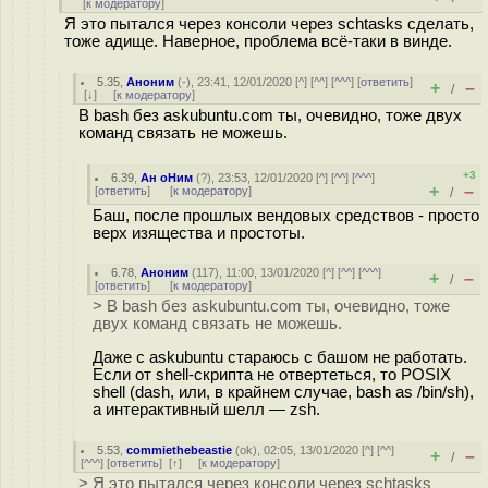
[
к модератору
]
Я это пытался через консоли через schtasks сделать,
тоже адище. Наверное, проблема всё-таки в винде.
5.35
,
Аноним
(
-
), 23:41, 12/01/2020 [
^
] [
^^
] [
^^^
] [
ответить
]
+
–
/
[
↓
] [
к модератору
]
В bash без askubuntu.com ты, очевидно, тоже двух
команд связать не можешь.
+3
6.39
,
Ан оНим
(
?
), 23:53, 12/01/2020 [
^
] [
^^
] [
^^^
]
+
–
[
ответить
]
[
к модератору
]
/
Баш, после прошлых вендовых средствов - просто
верх изящества и простоты.
6.78
,
Аноним
(
117
), 11:00, 13/01/2020 [
^
] [
^^
] [
^^^
]
+
–
/
[
ответить
]
[
к модератору
]
> В bash без askubuntu.com ты, очевидно, тоже
двух команд связать не можешь.
Даже с askubuntu стараюсь с башом не работать.
Если от shell-скрипта не отвертеться, то POSIX
shell (dash, или, в крайнем случае, bash as /bin/sh),
а интерактивный шелл — zsh.
5.53
,
commiethebeastie
(
ok
), 02:05, 13/01/2020 [
^
] [
^^
]
+
–
/
[
^^^
] [
ответить
]
[
↑
] [
к модератору
]
> Я это пытался через консоли через schtasks