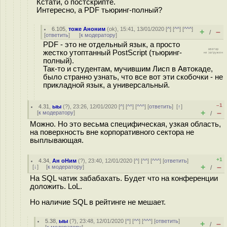
Кстати, о постскрипте.
Интересно, а PDF тьюринг-полный?
6.105
,
тоже Аноним
(
ok
), 15:41, 13/01/2020 [
^
] [
^^
] [
^^^
]
+
–
/
[
ответить
]
[
к модератору
]
PDF - это не отдельный язык, а просто
жестко утоптанный PostScript (тьюринг-
полный).
Так-то и студентам, мучившим Лисп в Автокаде,
было странно узнать, что все вот эти скобочки - не
прикладной язык, а универсальный.
–1
4.31
,
ыы
(
?
), 23:26, 12/01/2020 [
^
] [
^^
] [
^^^
] [
ответить
]
[
↑
]
+
–
[
к модератору
]
/
Можно. Но это весьма специфическая, узкая область,
на поверхность вне корпоративного сектора не
выплывающая.
+1
4.34
,
Ан оНим
(
?
), 23:40, 12/01/2020 [
^
] [
^^
] [
^^^
] [
ответить
]
+
–
[
↓
] [
к модератору
]
/
На SQL чатик забабахать. Будет что на конференции
доложить. LoL.
Но наличие SQL в рейтинге не мешает.
5.38
,
ыы
(
?
), 23:48, 12/01/2020 [
^
] [
^^
] [
^^^
] [
ответить
]
+
–
/