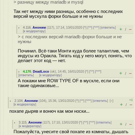
> разницу между mariadb и mysql
Так нет между ними разницы, особенно с последних
версий мускула форки больше и не нужны
4.116
,
Аноним
(
117
), 17:14, 13/01/2020 [
^
] [
^^
] [
^^^
] [
ответить
]
+
–
/
[
к модератору
]
> с последних версий mariadb форки больше и не
нужны
Починил. Всё-таки Монти куда более талантлив, чем
индусы из Оракла. Тягать код у него могут, понять, что
делает этот код — нет.
4.170
,
DeadLoco
(
ok
), 14:45, 16/01/2020 [
^
] [
^^
] [
^^^
]
+
–
/
[
ответить
]
[
к модератору
]
А покажи мне ROW TYPE OF в мускле, если они
такие одинаковые...
+1
2.104
,
Аноним
(
104
), 15:36, 13/01/2020 [
^
] [
^^
] [
^^^
] [
ответить
]
[
↑
]
+
–
[
к модератору
]
/
похапе дыряв и вонюч как мои носки...
3.115
,
Аноним
(
117
), 17:10, 13/01/2020 [
^
] [
^^
] [
^^^
] [
ответить
]
+
–
/
[
к модератору
]
Пожалуйста, унесите свой похапе из комнаты, дышать