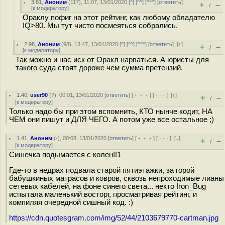
3.81
,
Аноним
(
117
), 11:07, 13/01/2020 [
^
] [
^^
] [
^^^
] [
ответить
]
+
–
/
[
к модератору
]
Ораклу пофиг на этот рейтинг, как любому обладателю
IQ>80. Мы тут чисто посмеяться собрались.
2.98
,
Аноним
(
98
), 13:47, 13/01/2020 [
^
] [
^^
] [
^^^
] [
ответить
]
[
↑
]
+
–
/
[
к модератору
]
Так можно и нас иск от Оракл нарваться. А юристы для
такого суда стоят дороже чем сумма претензий.
1.40
,
user90
(
?
), 00:01, 13/01/2020 [
ответить
] [
﹢﹢﹢
] [
· · ·
]
[
↑
]
+
–
/
[
к модератору
]
Только надо бы при этом вспомнить, КТО нынче кодит, НА
ЧЕМ они пишут и ДЛЯ ЧЕГО. А потом уже все остальное ;)
1.41
,
Аноним
(
-
), 00:08, 13/01/2020 [
ответить
] [
﹢﹢﹢
] [
· · ·
]
[
↓
]
+
–
/
[
к модератору
]
Сишечка подымается с колен!!1
Где-то в недрах подвала старой пятиэтажки, за горой
бабушкиных матрасов и ковров, сквозь непроходимые лианы
сетевых кабелей, на фоне синего света... некто Iron_Bug
испытала маленький восторг, просматривая рейтинг, и
компиляя очередной сишный код. :)
https://cdn.quotesgram.com/img/52/44/2103679770-cartman.jpg