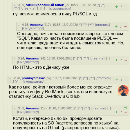
3.69
,
заминированный тапок
(
?
), 10:27, 13/01/2020 [
^
] [
^^
]
+
–
/
[
^^^
] [
ответить
]
[
↓
] [
↑
] [
к модератору
]
ну, возможно имелось в виду PL/SQL и тд
4.75
,
Аноним
(
117
), 10:55, 13/01/2020 [
^
] [
^^
] [
^^^
] [
ответить
]
+
–
/
[
к модератору
]
Очевидно, речь шла о поисковом запросе со словом
"SQL". Какая их часть была посвящена PL/SQL —
читателю предлагается угадать самостоятельно. Но,
подозреваю, не очень большая.
3.94
,
Аноним
(
94
), 12:50, 13/01/2020 [
^
] [
^^
] [
^^^
] [
ответить
]
[
↑
]
+
–
/
[
к модератору
]
По HTML - это к Денису уже
2.70
,
proninyaroslav
(
ok
), 10:27, 13/01/2020 [
^
] [
^^
] [
^^^
] [
ответить
]
+
–
/
[
↓
] [
↑
] [
к модератору
]
Как по мне, рейтинг который более менее отражает
реальную инфу у RedMonk, так как они используют
статистику Stack Overflow и GitHub.
+3
3.82
,
Аноним
(
117
), 11:10, 13/01/2020 [
^
] [
^^
] [
^^^
] [
ответить
]
[
↓
]
+
–
[
к модератору
]
/
Кстати, интересно было бы пронормировать
популярность на SO (частота вопросов по языку) на
популярность на Github (распространённость языка).