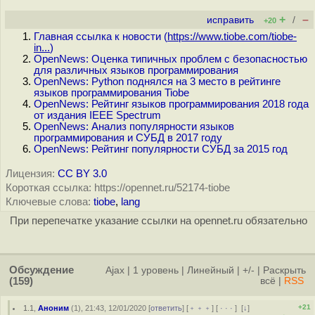
+
–
исправить
/
+20
Главная ссылка к новости (
https://www.tiobe.com/tiobe-
in...
)
OpenNews: Оценка типичных проблем с безопасностью
для различных языков программирования
OpenNews: Python поднялся на 3 место в рейтинге
языков программирования Tiobe
OpenNews: Рейтинг языков программирования 2018 года
от издания IEEE Spectrum
OpenNews: Анализ популярности языков
программирования и СУБД в 2017 году
OpenNews: Рейтинг популярности СУБД за 2015 год
Лицензия:
CC BY 3.0
Короткая ссылка: https://opennet.ru/52174-tiobe
Ключевые слова:
tiobe
,
lang
При перепечатке указание ссылки на opennet.ru обязательно
Обсуждение
Ajax
|
1 уровень
|
Линейный
|
+/-
|
Раскрыть
(159)
всё
|
RSS
+21
1.1
,
Аноним
(
1
), 21:43, 12/01/2020 [
ответить
] [
﹢﹢﹢
] [
· · ·
]
[
↓
]