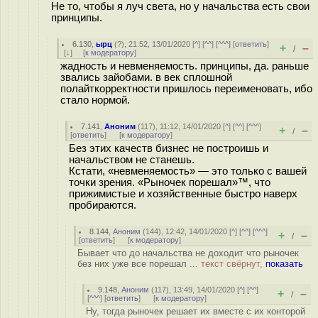
Не то, чтобы я луч света, но у начальства есть свои
принципы.
6.130
,
ырц
(
?
), 21:52, 13/01/2020 [
^
] [
^^
] [
^^^
] [
ответить
]
+
–
/
[
↓
] [
к модератору
]
жадность и невменяемость. принципы, да. раньше
звались зайобами. в век сплошной
полайткорректности пришлось переименовать, ибо
стало нормой.
7.141
,
Аноним
(
117
), 11:12, 14/01/2020 [
^
] [
^^
] [
^^^
]
+
–
/
[
ответить
]
[
к модератору
]
Без этих качеств бизнес не построишь и
начальством не станешь.
Кстати, «невменяемость» — это только с вашей
точки зрения. «Рыночек порешал»™, что
прижимистые и хозяйственные быстро наверх
пробираются.
8.144
,
Аноним
(
144
), 12:42, 14/01/2020 [
^
] [
^^
] [
^^^
]
+
–
/
[
ответить
]
[
к модератору
]
Бывает что до начальства не доходит что рыночек
без них уже все порешал ...
текст свёрнут,
показать
9.148
,
Аноним
(
117
), 13:49, 14/01/2020 [
^
] [
^^
]
+
–
/
[
^^^
] [
ответить
]
[
к модератору
]
Ну, тогда рыночек решает их вместе с их конторой