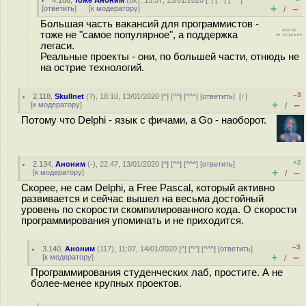
4.106
,
тоже Аноним
(
ok
), 15:57, 13/01/2020 [
^
] [
^^
] [
^^^
]
+
–
[
ответить
]
[
к модератору
]
/
Большая часть вакансий для программистов -
тоже не "самое популярное", а поддержка
легаси.
Реальные проекты - они, по большей части, отнюдь не
на острие технологий.
–3
2.118
,
Skullnet
(
?
), 18:10, 13/01/2020 [
^
] [
^^
] [
^^^
] [
ответить
]
[
↑
]
+
–
[
к модератору
]
/
Потому что Delphi - язык с фичами, а Go - наоборот.
+2
2.134
,
Аноним
(
-
), 22:47, 13/01/2020 [
^
] [
^^
] [
^^^
] [
ответить
]
+
–
[
к модератору
]
/
Скорее, не сам Delphi, а Free Pascal, который активно
развивается и сейчас вышел на весьма достойный
уровень по скорости скомпилированного кода. О скорости
программирования упоминать и не приходится.
–3
3.140
,
Аноним
(
117
), 11:07, 14/01/2020 [
^
] [
^^
] [
^^^
] [
ответить
]
+
–
[
к модератору
]
/
Программирования студенческих лаб, простите. А не
более-менее крупных проектов.