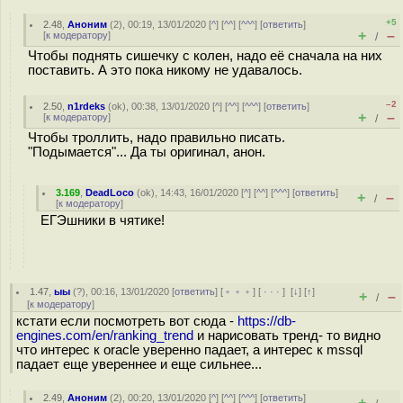
+5
2.48
,
Аноним
(
2
), 00:19, 13/01/2020 [
^
] [
^^
] [
^^^
] [
ответить
]
+
–
[
к модератору
]
/
Чтобы поднять сишечку с колен, надо её сначала на них
поставить. А это пока никому не удавалось.
–2
2.50
,
n1rdeks
(
ok
), 00:38, 13/01/2020 [
^
] [
^^
] [
^^^
] [
ответить
]
+
–
[
к модератору
]
/
Чтобы троллить, надо правильно писать.
"Подымается"... Да ты оригинал, анон.
3.169
,
DeadLoco
(
ok
), 14:43, 16/01/2020 [
^
] [
^^
] [
^^^
] [
ответить
]
+
–
/
[
к модератору
]
ЕГЭшники в чятике!
1.47
,
ыы
(
?
), 00:16, 13/01/2020 [
ответить
] [
﹢﹢﹢
] [
· · ·
]
[
↓
] [
↑
]
+
–
/
[
к модератору
]
кстати если посмотреть вот сюда -
https://db-
engines.com/en/ranking_trend
и нарисовать тренд- то видно
что интерес к oracle уверенно падает, а интерес к mssql
падает еще увереннее и еще сильнее...
2.49
,
Аноним
(
2
), 00:20, 13/01/2020 [
^
] [
^^
] [
^^^
] [
ответить
]
+
–