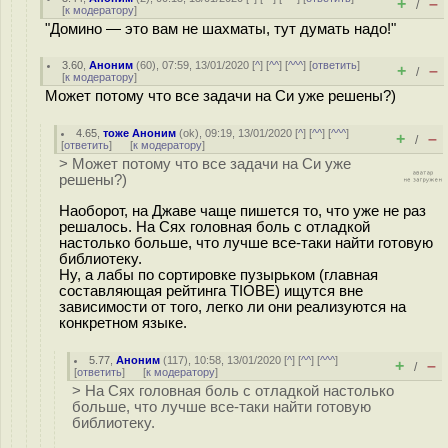
+
–
/
[
к модератору
]
"Домино — это вам не шахматы, тут думать надо!"
3.60
,
Аноним
(
60
), 07:59, 13/01/2020 [
^
] [
^^
] [
^^^
] [
ответить
]
+
–
/
[
к модератору
]
Может потому что все задачи на Си уже решены?)
4.65
,
тоже Аноним
(
ok
), 09:19, 13/01/2020 [
^
] [
^^
] [
^^^
]
+
–
/
[
ответить
]
[
к модератору
]
> Может потому что все задачи на Си уже
решены?)
Наоборот, на Джаве чаще пишется то, что уже не раз
решалось. На Сях головная боль с отладкой
настолько больше, что лучше все-таки найти готовую
библиотеку.
Ну, а лабы по сортировке пузырьком (главная
составляющая рейтинга TIOBE) ищутся вне
зависимости от того, легко ли они реализуются на
конкретном языке.
5.77
,
Аноним
(
117
), 10:58, 13/01/2020 [
^
] [
^^
] [
^^^
]
+
–
/
[
ответить
]
[
к модератору
]
> На Сях головная боль с отладкой настолько
больше, что лучше все-таки найти готовую
библиотеку.