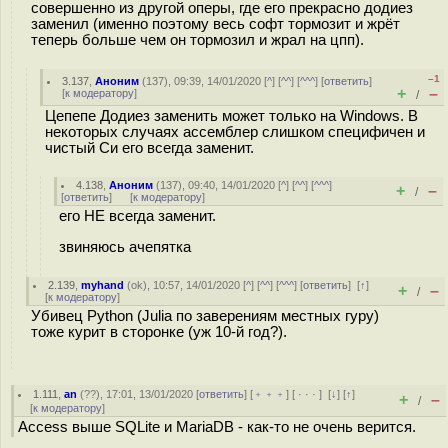
совершенно из другой оперы, где его прекрасно додиез
заменил (именно поэтому весь софт тормозит и жрёт
теперь больше чем он тормозил и жрал на цпп).
–1
3.137
,
Аноним
(
137
), 09:39, 14/01/2020 [
^
] [
^^
] [
^^^
] [
ответить
]
+
–
[
к модератору
]
/
Цепепе Додиез заменить может только на Windows. В
некоторых случаях ассемблер слишком специфичен и
чистый Си его всегда заменит.
4.138
,
Аноним
(
137
), 09:40, 14/01/2020 [
^
] [
^^
] [
^^^
]
+
–
/
[
ответить
]
[
к модератору
]
его НЕ всегда заменит.
звиняюсь ачепятка
2.139
,
myhand
(
ok
), 10:57, 14/01/2020 [
^
] [
^^
] [
^^^
] [
ответить
]
[
↑
]
+
–
/
[
к модератору
]
Убивец Python (Julia по заверениям местных гуру)
тоже курит в сторонке (уж 10-й год?).
1.111
,
an
(
??
), 17:01, 13/01/2020 [
ответить
] [
﹢﹢﹢
] [
· · ·
]
[
↓
] [
↑
]
+
–
/
[
к модератору
]
Access выше SQLite и MariaDB - как-то не очень верится.