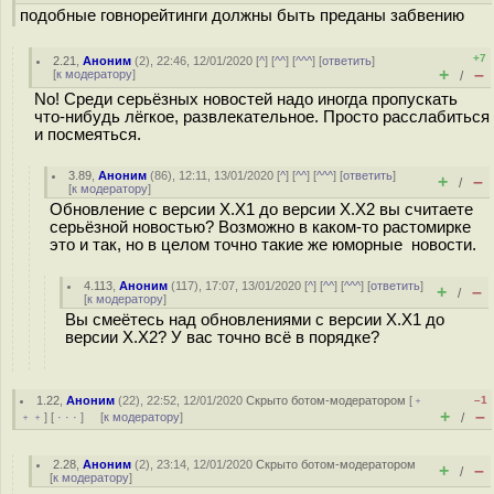
подобные говнорейтинги должны быть преданы забвению
+7
2.21
,
Аноним
(
2
), 22:46, 12/01/2020 [
^
] [
^^
] [
^^^
] [
ответить
]
+
–
[
к модератору
]
/
No! Среди серьёзных новостей надо иногда пропускать
что-нибудь лёгкое, развлекательное. Просто расслабиться
и посмеяться.
3.89
,
Аноним
(
86
), 12:11, 13/01/2020 [
^
] [
^^
] [
^^^
] [
ответить
]
+
–
/
[
к модератору
]
Обновление с версии Х.Х1 до версии Х.Х2 вы считаете
серьёзной новостью? Возможно в каком-то растомирке
это и так, но в целом точно такие же юморные новости.
4.113
,
Аноним
(
117
), 17:07, 13/01/2020 [
^
] [
^^
] [
^^^
] [
ответить
]
+
–
/
[
к модератору
]
Вы смеётесь над обновлениями с версии Х.Х1 до
версии Х.Х2? У вас точно всё в порядке?
1.22
,
Аноним
(
22
), 22:52, 12/01/2020
Скрыто ботом-модератором
[
﹢
–1
+
–
﹢﹢
] [
· · ·
] [
к модератору
]
/
2.28
,
Аноним
(
2
), 23:14, 12/01/2020
Скрыто ботом-модератором
+
–
/
[
к модератору
]