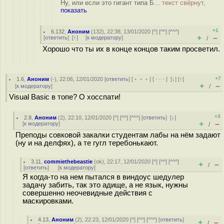
Ну, или если это гигант типа Б...
текст свёрнут,
показать
+1
6.132
,
Аноним
(
132
), 22:38, 13/01/2020 [
^
] [
^^
] [
^^^
]
+
–
[
ответить
]
[
↑
] [
к модератору
]
/
Хорошо что ты их в конце концов таким просветил.
+7
1.6
,
Аноним
(
-
), 22:06, 12/01/2020 [
ответить
] [
﹢﹢﹢
] [
· · ·
]
[
↓
] [
↑
]
+
–
[
к модератору
]
/
Visual Basic в топе? О хосспати!
+3
2.8
,
Аноним
(
2
), 22:10, 12/01/2020 [
^
] [
^^
] [
^^^
] [
ответить
]
[
↓
]
+
–
[
к модератору
]
/
Преподы совковой закалки студентам лабы на нём задают
(ну и на делфях), а те гугл теребонькают.
3.11
,
commiethebeastie
(
ok
), 22:17, 12/01/2020 [
^
] [
^^
] [
^^^
]
+
–
/
[
ответить
]
[
к модератору
]
Я когда-то на нем пытался в виндоус шедулер
задачу забить, так это адище, а не язык, нужны
совершенно неочевидные действия с
маскировками.
4.13
,
Аноним
(
2
), 22:23, 12/01/2020 [
^
] [
^^
] [
^^^
] [
ответить
]
+
–
/