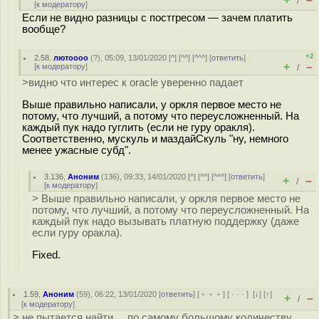
/
[
к модератору
]
Если не видно разницы с постгресом — зачем платить
вообще?
+2
2.58
,
лютоооо
(
?
), 05:09, 13/01/2020 [
^
] [
^^
] [
^^^
] [
ответить
]
+
–
[
к модератору
]
/
>видно что интерес к oracle уверенно падает
Выше правильно написали, у оркля первое место не
потому, что лучший, а потому что переусложненный. На
каждый пук надо гуглить (если не гуру оракля).
Соответственно, мускуль и маздайСкуль "ну, немного
менее ужасные субд".
3.136
,
Аноним
(
136
), 09:33, 14/01/2020 [
^
] [
^^
] [
^^^
] [
ответить
]
+
–
/
[
к модератору
]
> Выше правильно написали, у оркля первое место не
потому, что лучший, а потому что переусложненный. На
каждый пук надо вызывать платную поддержку (даже
если гуру оракла).
Fixed.
1.59
,
Аноним
(
59
), 06:22, 13/01/2020 [
ответить
] [
﹢﹢﹢
] [
· · ·
]
[
↓
] [
↑
]
+
–
/
[
к модератору
]
> не пытается найти ... по самому большому количеству