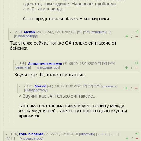
сделать, тоже адище. Наверное, проблема
> всё-таки в винде.
А это представь schtasks + маскировки.
+1
2.19
,
AleksK
(
ok
), 22:42, 12/01/2020 [
^
] [
^^
] [
^^^
] [
ответить
]
[
↑
]
+
–
[
к модератору
]
/
Так это же сейчас тот же C# только синтаксис от
бейсика
+1
3.64
,
Аномномномнимус
(
?
), 09:19, 13/01/2020 [
^
] [
^^
] [
^^^
]
+
–
[
ответить
]
[
к модератору
]
/
Звучит как J#, только синтаксис...
4.120
,
AleksK
(
ok
), 19:35, 13/01/2020 [
^
] [
^^
] [
^^^
] [
ответить
]
+
–
/
[
к модератору
]
> Звучит как J#, только синтаксис...
Так сама платформа нивелирует разницу между
языками для неё, так что тут просто дело вкуса и
привычек.
+7
1.16
,
конь в пальто
(
?
), 22:35, 12/01/2020 [
ответить
] [
﹢﹢﹢
] [
· · ·
]
+
–
[
↓
] [
↑
] [
к модератору
]
/