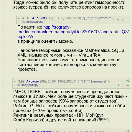
Тогда можно было бы получить рейтинг геморройности
языков (усреднённое количество вопросов на проект).
4.149
,
Аноним
(
117
), 13:55, 14/01/2020 [
^
] [
^^
] [
^^^
] [
ответить
]
+
–
/
[
к модератору
]
По картинке
http://sogrady-
media.redmonk.com/sogrady/files/2016/07/lang.rank_.Q31
6.plot-W
в принципе оценить можно.
Наиболее геморными оказались Mathematica, SQL и
XML, наименее геморными — VimL и TeX.
Большинство языков имеют примерно одинаковое
соотношение количества вопросов к количеству
проектов.
+1
3.99
,
Аноним
(
99
), 13:56, 13/01/2020 [
^
] [
^^
] [
^^^
] [
ответить
]
[
↑
]
+
–
[
к модератору
]
/
IMHO, TIOBE - рейтинг популярности преподавания
языков в ВУЗах. Чем больше студентов изучают язык -
тем больше запросов (90% запросов от студентов).
Рейтинг GitHub - рейтинг популярности языков в хобби-
проектах (~70% проектов - хобби).
Рейтинг в реальных проектах - HH, МойКруг
(Хабр.Карьера) и другие сайты вакансий (99%).
+2