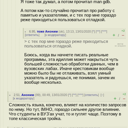
Я тоже так думал, а потом прочитал man gdb.
А потом как-то случайно прочитал про работу с
памятью и указателями, и с тех пор мне гораздо
реже приходиться пользоваться отладкой.
+2
6.95
,
тоже Аноним
(
ok
), 13:13, 13/01/2020 [
^
] [
^^
] [
^^^
]
+
–
[
ответить
]
[
к модератору
]
/
> с тех пор мне гораздо реже приходиться
пользоваться отладкой.
Боюсь, когда вы начнете писать реальные
программы, эта идиллия может накрыться чуть
большей сложностью обработки данных, чем в
вузовских лабах. Иначе крестовикам вообще
можно было бы не отлаживать, взял умный
указатель и радуешься, не понимая, зачем их
вообще несколько.
+2
2.51
,
Аноним
(
99
), 00:49, 13/01/2020 [
^
] [
^^
] [
^^^
] [
ответить
]
[
↑
]
+
–
[
к модератору
]
/
Сложность языка, конечно, влияет на количество запросов
по нему. Но тут, IMHO, гораздо сильнее другое влияние.
Что студенты в ВУЗ'ах учат, то и гуглят чаще. Поэтому в
топе классическая тройка.