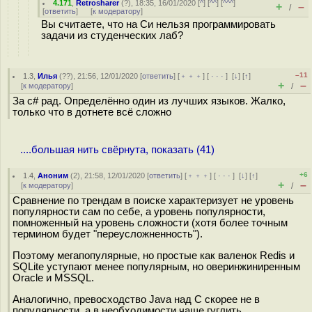
4.171
,
Retrosharer
(
?
), 18:35, 16/01/2020 [
^
] [
^^
] [
^^^
]
+
–
/
[
ответить
]
[
к модератору
]
Вы считаете, что на Си нельзя программировать
задачи из студенческих лаб?
–11
1.3
,
Илья
(
??
), 21:56, 12/01/2020 [
ответить
] [
﹢﹢﹢
] [
· · ·
]
[
↓
] [
↑
]
+
–
[
к модератору
]
/
За c# рад. Определённо один из лучших языков. Жалко,
только что в дотнете всё сложно
....большая нить свёрнута, показать (41)
+6
1.4
,
Аноним
(
2
), 21:58, 12/01/2020 [
ответить
] [
﹢﹢﹢
] [
· · ·
]
[
↓
] [
↑
]
+
–
[
к модератору
]
/
Сравнение по трендам в поиске характеризует не уровень
популярности сам по себе, а уровень популярности,
помноженный на уровень сложности (хотя более точным
термином будет "переусложненность").
Поэтому мегапопулярные, но простые как валенок Redis и
SQLite уступают менее популярным, но оверинжиниренным
Oracle и MSSQL.
Аналогично, превосходство Java над C скорее не в
популярности, а в необходимости чаще гуглить