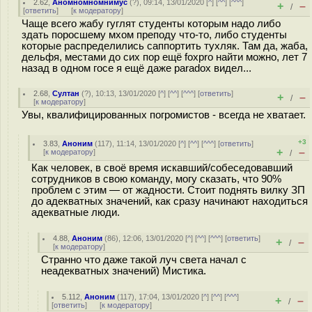
2.62
,
Аномномномнимус
(
?
), 09:14, 13/01/2020 [
^
] [
^^
] [
^^^
]
+
–
/
[
ответить
]
[
к модератору
]
Чаще всего жабу гуглят студенты которым надо либо
здать поросшему мхом преподу что-то, либо студенты
которые распределились саппортить тухляк. Там да, жаба,
дельфя, местами до сих пор ещё foxpro найти можно, лет 7
назад в одном госе я ещё даже paradox видел...
2.68
,
Султан
(
?
), 10:13, 13/01/2020 [
^
] [
^^
] [
^^^
] [
ответить
]
+
–
/
[
к модератору
]
Увы, квалифицированных погромистов - всегда не хватает.
+3
3.83
,
Аноним
(
117
), 11:14, 13/01/2020 [
^
] [
^^
] [
^^^
] [
ответить
]
+
–
[
к модератору
]
/
Как человек, в своё время искавший/собеседовавший
сотрудников в свою команду, могу сказать, что 90%
проблем с этим — от жадности. Стоит поднять вилку ЗП
до адекватных значений, как сразу начинают находиться
адекватные люди.
4.88
,
Аноним
(
86
), 12:06, 13/01/2020 [
^
] [
^^
] [
^^^
] [
ответить
]
+
–
/
[
к модератору
]
Странно что даже такой луч света начал с
неадекватных значений) Мистика.
5.112
,
Аноним
(
117
), 17:04, 13/01/2020 [
^
] [
^^
] [
^^^
]
+
–
/
[
ответить
]
[
к модератору
]