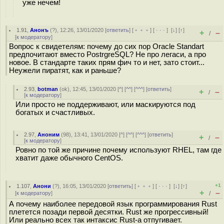
уже нечем!
1.91
,
Анонъ
(
?
), 12:26, 13/01/2020 [
ответить
] [
﹢﹢﹢
] [
· · ·
]
[
↓
] [
↑
]
+
–
/
[
к модератору
]
Вопрос к свидетелям: почему до сих пор Oracle Standart
предпочитают вместо PostrgreSQL? Не про легаси, а про
новое. В стандарте таких прям фич то и нет, зато стоит...
Неужели пиратят, как и раньше?
2.93
,
botman
(
ok
), 12:45, 13/01/2020 [
^
] [
^^
] [
^^^
] [
ответить
]
+
–
/
[
к модератору
]
Или просто не поддерживают, или маскируются под
богатых и счастливых.
2.97
,
Аноним
(
98
), 13:41, 13/01/2020 [
^
] [
^^
] [
^^^
] [
ответить
]
+
–
/
[
к модератору
]
Ровно по той же причине почему используют RHEL, там где
хватит даже обычного CentOS.
+1
1.107
,
Анони
(
?
), 16:05, 13/01/2020 [
ответить
] [
﹢﹢﹢
] [
· · ·
]
[
↓
] [
↑
]
+
–
[
к модератору
]
/
А почему наиболее передовой язык программирования Rust
плетется позади первой десятки. Rust же прогрессивный!
Или реально всех так интаксис Rust-a отпугивает.