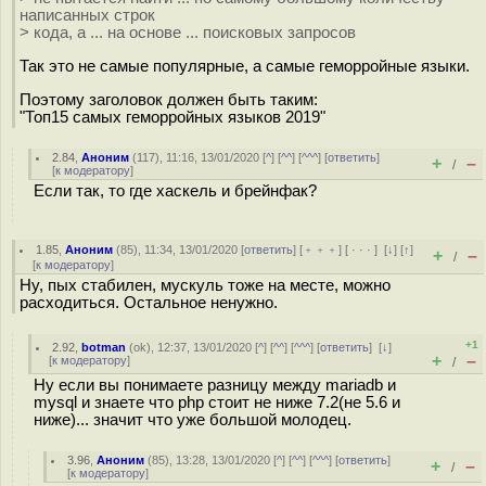
написанных строк
> кода, а ... на основе ... поисковых запросов
Так это не самые популярные, а самые геморройные языки.
Поэтому заголовок должен быть таким:
"Топ15 самых геморройных языков 2019"
2.84
,
Аноним
(
117
), 11:16, 13/01/2020 [
^
] [
^^
] [
^^^
] [
ответить
]
+
–
/
[
к модератору
]
Если так, то где хаскель и брейнфак?
1.85
,
Аноним
(
85
), 11:34, 13/01/2020 [
ответить
] [
﹢﹢﹢
] [
· · ·
]
[
↓
] [
↑
]
+
–
/
[
к модератору
]
Ну, пых стабилен, мускуль тоже на месте, можно
расходиться. Остальное ненужно.
+1
2.92
,
botman
(
ok
), 12:37, 13/01/2020 [
^
] [
^^
] [
^^^
] [
ответить
]
[
↓
]
+
–
[
к модератору
]
/
Ну если вы понимаете разницу между mariadb и
mysql и знаете что php стоит не ниже 7.2(не 5.6 и
ниже)... значит что уже большой молодец.
3.96
,
Аноним
(
85
), 13:28, 13/01/2020 [
^
] [
^^
] [
^^^
] [
ответить
]
+
–
/
[
к модератору
]