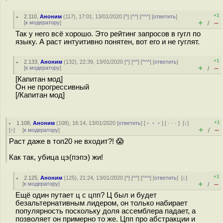
+1
2.110
,
Аноним
(
117
), 17:01, 13/01/2020 [
^
] [
^^
] [
^^^
] [
ответить
]
+
–
[
к модератору
]
/
Так у него всё хорошо. Это рейтинг запросов в гугл по
языку. А раст интуитивно понятен, вот его и не гуглят.
+1
2.133
,
Аноним
(
132
), 22:39, 13/01/2020 [
^
] [
^^
] [
^^^
] [
ответить
]
+
–
[
к модератору
]
/
[Капитан мод]
Он не прогрессивный
[/Капитан мод]
+1
1.108
,
Аноним
(
108
), 16:14, 13/01/2020 [
ответить
] [
﹢﹢﹢
] [
· · ·
]
[
↓
]
+
–
[
↑
] [
к модератору
]
/
Раст даже в топ20 не входит?! 😱
Как так, убица цэ(пэпэ) жи!
+1
2.125
,
Аноним
(
125
), 21:24, 13/01/2020 [
^
] [
^^
] [
^^^
] [
ответить
]
[
↓
]
+
–
[
к модератору
]
/
Ещё один путает ц с цпп? Ц был и будет
безальтернативным лидером, он только набирает
популярность поскольку доля ассемблера падает, а
позволяет он примерно то же. Цпп про абстракции и