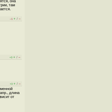
ятся, она
рии, там
ается.
+
–
/
–1
+
–
/
+3
+
–
/
+3
еменной
апр., длина
висит от