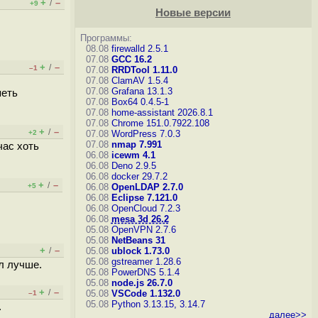
+
–
/
+9
Новые версии
Программы:
08.08
firewalld 2.5.1
07.08
GCC 16.2
+
–
/
–1
07.08
RRDTool 1.11.0
07.08
ClamAV 1.5.4
07.08
Grafana 13.1.3
петь
07.08
Box64 0.4.5-1
07.08
home-assistant 2026.8.1
07.08
Chrome 151.0.7922.108
+
–
/
+2
07.08
WordPress 7.0.3
07.08
nmap 7.991
час хоть
06.08
icewm 4.1
06.08
Deno 2.9.5
06.08
docker 29.7.2
+
–
/
+5
06.08
OpenLDAP 2.7.0
06.08
Eclipse 7.121.0
06.08
OpenCloud 7.2.3
06.08
mesa 3d 26.2
05.08
OpenVPN 2.7.6
05.08
NetBeans 31
+
–
/
05.08
ublock 1.73.0
05.08
gstreamer 1.28.6
л лучше.
05.08
PowerDNS 5.1.4
05.08
node.js 26.7.0
+
–
/
05.08
VSCode 1.132.0
–1
05.08
Python 3.13.15, 3.14.7
.
далее>>