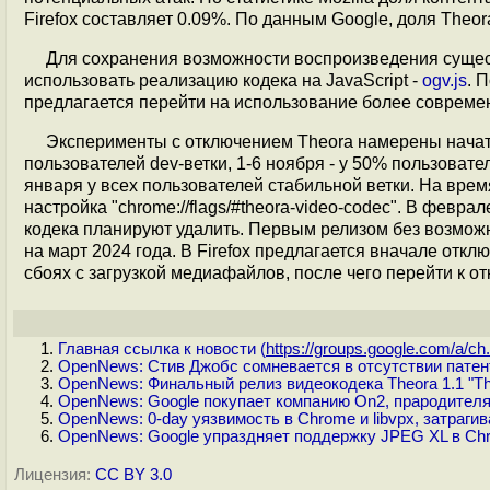
Firefox составляет 0.09%. По данным Google, доля Theo
Для сохранения возможности воспроизведения сущес
использовать реализацию кодека на JavaScript -
ogv.js
. 
предлагается перейти на использование более современн
Эксперименты с отключением Theora намерены начать
пользователей dev-ветки, 1-6 ноября - у 50% пользовате
января у всех пользователей стабильной ветки. На вр
настройка "chrome://flags/#theora-video-codec". В февр
кодека планируют удалить. Первым релизом без возмож
на март 2024 года. В Firefox предлагается вначале откл
сбоях с загрузкой медиафайлов, после чего перейти к о
Главная ссылка к новости (
https://groups.google.com/a/ch.
OpenNews: Стив Джобс сомневается в отсутствии патен
OpenNews: Финальный релиз видеокодека Theora 1.1 "Th
OpenNews: Google покупает компанию On2, прародителя
OpenNews: 0-day уязвимость в Chrome и libvpx, затраг
OpenNews: Google упраздняет поддержку JPEG XL в Ch
Лицензия:
CC BY 3.0