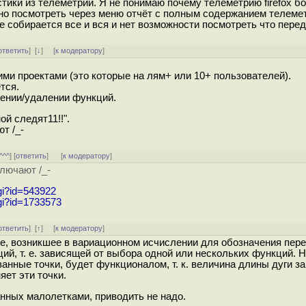
тики из телеметрии. Я не понимаю почему телеметрию firefox бо
о посмотреть через меню отчёт с полным содержанием телемет
где собирается все и вся и нет возможности посмотреть что перед
ответить
]
[
↓
] [
к модератору
]
ми проектами (это которые на лям+ или 10+ пользователей).
тся.
ении/удалении функций.
ой следят11!!".
т /_-
^^^
] [
ответить
]
[
к модератору
]
лючают /_-
cgi?id=543922
cgi?id=1733573
ответить
]
[
↑
] [
к модератору
]
, возникшее в вариационном исчислении для обозначения пер
й, т. е. зависящей от выбора одной или нескольких функций. Н
анные точки, будет функционалом, т. к. величина длины дуги за
яет эти точки.
анных малолетками, приводить не надо.