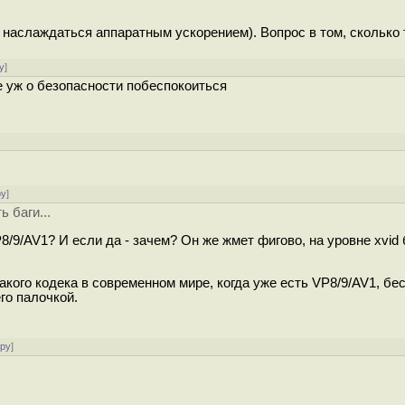
наслаждаться аппаратным ускорением). Вопрос в том, сколько 
у
]
 уж о безопасности побеспокоиться
ру
]
 баги...
P8/9/AV1? И если да - зачем? Он же жмет фигово, на уровне xvid
такого кодека в современном мире, когда уже есть VP8/9/AV1, бе
го палочкой.
ору
]