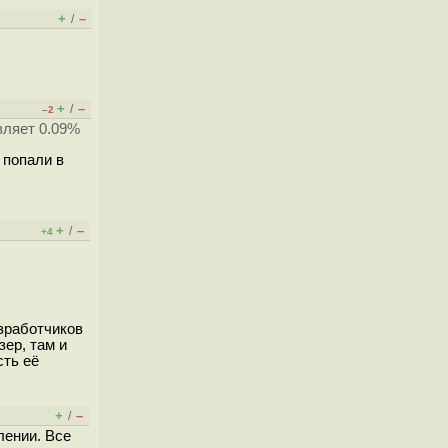
+
–
/
+
–
/
–2
авляет 0.09%
 попали в
+
–
/
+4
азработчиков
зер, там и
сть её
+
–
/
лении. Все