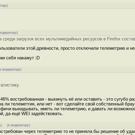
атору
]
модератору
]
ra среди загрузок всех мультимедийных ресурсов в Firefox сост
ользователи этой древности, просто отключили телеметрию и не
ами себя накажут :D
к модератору
]
атистику.
6% востребованная - выкинуть её или оставить - это сугубо р
а ли телеметгия, или нет - вот сделайте свой собственный брау
е фичи выкидывать, иметь ли телеметрию, и давать ли возможно
й, да ещё WEI задействовать.
ь
]
[
к модератору
]
стребован через телеметрию то не приняла бы решение об уда