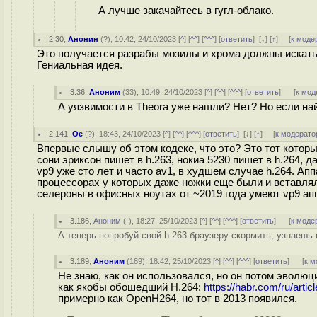
А лучше закачайтесь в гугл-облако.
2.30
,
Анонин
(
?
), 10:42, 24/10/2023 [
^
] [
^^
] [
^^^
] [
ответить
]
[
↓
] [
↑
] [
к моде
Это получается разрабы мозилы и хрома должны искать 
Гениальная идея.
3.36
,
Аноним
(
33
), 10:49, 24/10/2023 [
^
] [
^^
] [
^^^
] [
ответить
]
[
к мод
А уязвимости в Theora уже нашли? Нет? Но если найду
2.141
,
Oe
(
?
), 18:43, 24/10/2023 [
^
] [
^^
] [
^^^
] [
ответить
]
[
↓
] [
↑
] [
к модерато
Впервые слышу об этом кодеке, что это? Это тот котор
сони эриксон пишет в h.263, нокиа 5230 пишет в h.264,
vp9 уже сто лет и часто av1, в худшем случае h.264. Ап
процессорах у которых даже ножки еще были и вставлялис
селероны в офисных ноутах от ~2019 года умеют vp9 апп
3.186
,
Аноним
(
-
), 18:27, 25/10/2023 [
^
] [
^^
] [
^^^
] [
ответить
]
[
к моде
А теперь попробуй свой h 263 браузеру скормить, узнаешь 
3.189
,
Аноним
(
189
), 18:42, 25/10/2023 [
^
] [
^^
] [
^^^
] [
ответить
]
[
к м
Не знаю, как он использовался, но он потом эволюци
как якобы обошедший H.264:
https://habr.com/ru/art
примерно как OpenH264, но тот в 2013 появился.