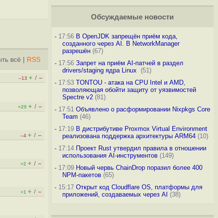
Обсуждаемые новости
-
17:56
В OpenJDK запрещён приём кода,
созданного через AI. В NetworkManager
разрешён
(67)
ть всё
|
RSS
-
17:56
Запрет на приём AI-патчей в раздел
drivers/staging ядра Linux
(51)
+
–
/
–13
-
17:53
TONTOU - атака на CPU Intel и AMD,
позволяющая обойти защиту от уязвимостей
Spectre v2
(81)
+
–
/
+29
-
17:51
Объявлено о расформировании Nixpkgs Core
Team
(46)
-
17:19
В дистрибутиве Proxmox Virtual Environment
+
–
/
реализована поддержка архитектуры ARM64
(10)
–4
-
17:14
Проект Rust утвердил правила в отношении
использования AI-инструментов
(149)
+
–
/
+2
-
17:09
Новый червь ChainDrop поразил более 400
NPM-пакетов
(65)
-
15:17
Открыт код Cloudflare OS, платформы для
+
–
/
+1
приложений, создаваемых через AI
(38)