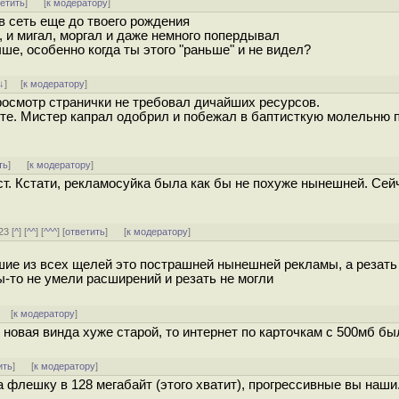
ветить
]
[
к модератору
]
 в сеть еще до твоего рождения
, и мигал, моргал и даже немного попердывал
ше, особенно когда ты этого "раньше" и не видел?
↓
] [
к модератору
]
росмотр странички не требовал дичайших ресурсов.
ете. Мистер капрал одобрил и побежал в баптисткую молельню 
ть
]
[
к модератору
]
кст. Кстати, рекламосуйка была как бы не похуже нынешней. Сей
23 [
^
] [
^^
] [
^^^
] [
ответить
]
[
к модератору
]
шие из всех щелей это пострашней нынешней рекламы, а резать
ы-то не умели расширений и резать не могли
] [
к модератору
]
 новая винда хуже старой, то интернет по карточкам с 500мб бы
ить
]
[
к модератору
]
а флешку в 128 мегабайт (этого хватит), прогрессивные вы наши