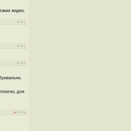
таких видео.
+
–
/
+
–
/
+
–
/
 буквально.
сплатно, для
+
–
/
–4