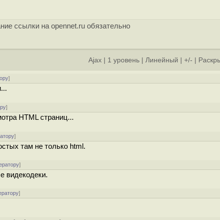
ние ссылки на opennet.ru обязательно
Ajax
|
1 уровень
|
Линейный
|
+/-
|
Раскры
ору
]
..
ору
]
мотра HTML страниц...
ратору
]
стых там не только html.
ератору
]
се видекодеки.
ератору
]