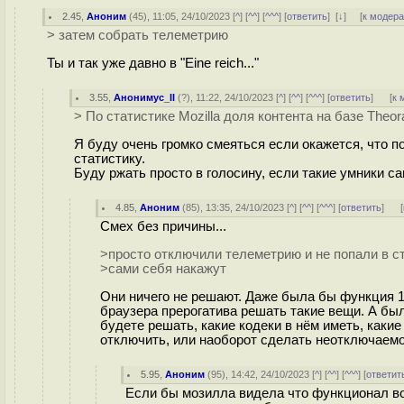
2.45
,
Аноним
(
45
), 11:05, 24/10/2023 [
^
] [
^^
] [
^^^
] [
ответить
]
[
↓
] [
к модер
> затем собрать телеметрию
Ты и так уже давно в "Eine reich..."
3.55
,
Анонимус_II
(
?
), 11:22, 24/10/2023 [
^
] [
^^
] [
^^^
] [
ответить
]
[
к 
> По статистике Mozilla доля контента на базе Theo
Я буду очень громко смеяться если окажется, что п
статистику.
Буду ржать просто в голосину, если такие умники с
4.85
,
Аноним
(
85
), 13:35, 24/10/2023 [
^
] [
^^
] [
^^^
] [
ответить
]
[
Смех без причины...
>просто отключили телеметрию и не попали в ст
>сами себя накажут
Они ничего не решают. Даже была бы функция 14
браузера прерогатива решать такие вещи. А был
будете решать, какие кодеки в нём иметь, каки
отключить, или наоборот сделать неотключаемо
5.95
,
Аноним
(
95
), 14:42, 24/10/2023 [
^
] [
^^
] [
^^^
] [
ответит
Если бы мозилла видела что функционал во