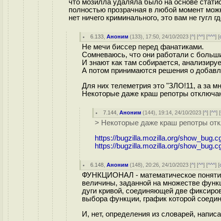
что мозилла удаляла было на основе статис
полностью прозрачная в любой момент можн
нет ничего криминального, это вам не гугл 
6.133
,
Аноним
(
133
), 17:50, 24/10/2023 [
^
] [
^^
] [
^^^
] [
Не мечи биссер перед фанатиками.
Сомневаюсь, что они работали с больши
И знают как там собирается, анализируе
А потом принимаются решения о добавл
Для них телеметрия это "ЗЛО!11, а за мн
Некоторые даже краш репотры отключаю
7.144
,
Аноним
(
144
), 19:14, 24/10/2023 [
^
] [
^^
] [
> Некоторые даже краш репотры отк
https://bugzilla.mozilla.org/show_bug.
https://bugzilla.mozilla.org/show_bug.
6.148
,
Аноним
(
148
), 20:26, 24/10/2023 [
^
] [
^^
] [
^^^
] [
ФУНКЦИОНАЛ - математическое понятие
величины, заданной на множестве функци
дуги кривой, соединяющей две фиксиров
выбора функции, график которой соедин
И, нет, определения из словарей, напис