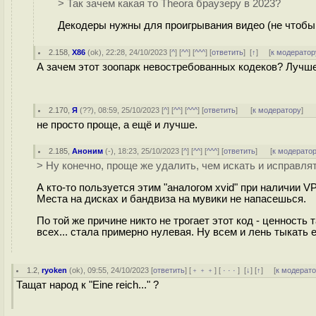
> Так зачем какая то Theora браузеру в 2023?
Декодеры нужны для проигрывания видео (не чтобы 
2.158
,
X86
(
ok
), 22:28, 24/10/2023 [
^
] [
^^
] [
^^^
] [
ответить
]
[
↑
] [
к модератор
А зачем этот зоопарк невостребованных кодеков? Лучше
2.170
,
Я
(
??
), 08:59, 25/10/2023 [
^
] [
^^
] [
^^^
] [
ответить
]
[
к модератору
]
не просто проще, а ещё и лучше.
2.185
,
Аноним
(
-
), 18:23, 25/10/2023 [
^
] [
^^
] [
^^^
] [
ответить
]
[
к модерато
> Ну конечно, проще же удалить, чем искать и исправлять
А кто-то пользуется этим "аналогом xvid" при наличии V
Места на дисках и бандвиза на мувики не напасешься.
По той же причине никто не трогает этот код - ценность 
всех... стала примерно нулевая. Ну всем и лень тыкать е
1.2
,
ryoken
(
ok
), 09:55, 24/10/2023 [
ответить
] [
﹢﹢﹢
] [
· · ·
]
[
↓
] [
↑
] [
к модерат
Тащат народ к "Eine reich..." ?