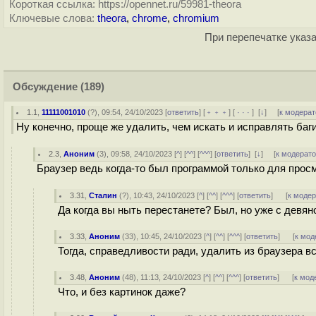
Короткая ссылка: https://opennet.ru/59981-theora
Ключевые слова:
theora
,
chrome
,
chromium
При перепечатке указа
Обсуждение
(189)
1.1
,
11111001010
(
?
), 09:54, 24/10/2023 [
ответить
] [
﹢﹢﹢
] [
· · ·
]
[
↓
] [
к модерат
Ну конечно, проще же удалить, чем искать и исправлять баги.
2.3
,
Аноним
(
3
), 09:58, 24/10/2023 [
^
] [
^^
] [
^^^
] [
ответить
]
[
↓
] [
к модерат
Браузер ведь когда-то был программой только для прос
3.31
,
Сталин
(
?
), 10:43, 24/10/2023 [
^
] [
^^
] [
^^^
] [
ответить
]
[
к моде
Да когда вы ныть перестанете? Был, но уже с девяно
3.33
,
Аноним
(
33
), 10:45, 24/10/2023 [
^
] [
^^
] [
^^^
] [
ответить
]
[
к мод
Тогда, справедливости ради, удалить из браузера в
3.48
,
Аноним
(
48
), 11:13, 24/10/2023 [
^
] [
^^
] [
^^^
] [
ответить
]
[
к мод
Что, и без картинок даже?