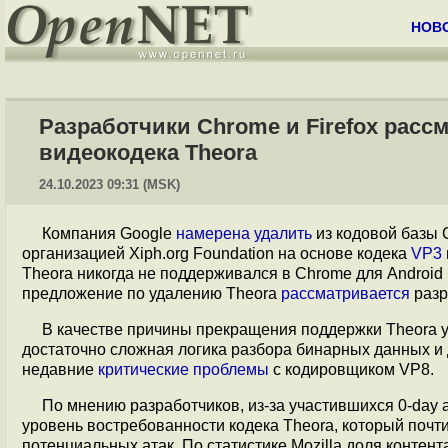
НОВ
Разработчики Chrome и Firefox рас
видеокодека Theora
24.10.2023 09:31 (MSK)
Компания Google
намерена
удалить
из кодовой базы 
организацией Xiph.org Foundation на основе кодека
VP3
Theora никогда не поддерживался в Chrome для Android и
предложение по удалению Theora
рассматривается
разр
В качестве причины прекращения поддержки Theora 
достаточно сложная логика разбора бинарных данных и 
недавние
критические проблемы
с кодировщиком VP8.
По мнению разработчиков, из-за участившихся 0-day 
уровень востребованности кодека Theora, который почти
потенциальных атак. По статистике Mozilla доля контент