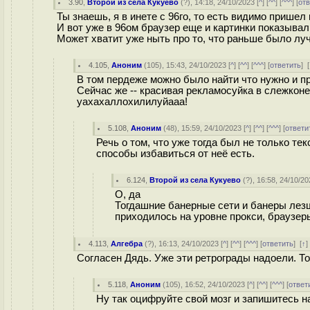
3.90
,
Второй из села Кукуево
(
?
), 14:18, 24/10/2023 [
^
] [
^^
] [
^^^
] [
от
Ты знаешь, я в инете с 96го, то есть видимо пришел
И вот уже в 96ом браузер еще и картинки показывал
Может хватит уже ныть про то, что раньше было луч
4.105
,
Аноним
(
105
), 15:43, 24/10/2023 [
^
] [
^^
] [
^^^
] [
ответить
]
[
В том пердеже можно было найти что нужно и п
Сейчас же -- красивая рекламосуйка в слежкон
уахахаллохилилуйааа!
5.108
,
Аноним
(
48
), 15:59, 24/10/2023 [
^
] [
^^
] [
^^^
] [
ответи
Речь о том, что уже тогда был не только те
способы избавиться от неё есть.
6.124
,
Второй из села Кукуево
(
?
), 16:58, 24/10/20
О, да
Тогдашние банерные сети и банеры лез
приходилось на уровне прокси, браузер
4.113
,
Алгебра
(
?
), 16:13, 24/10/2023 [
^
] [
^^
] [
^^^
] [
ответить
]
[
↑
Согласен Дядь. Уже эти ретрограды надоели. То
5.118
,
Аноним
(
105
), 16:52, 24/10/2023 [
^
] [
^^
] [
^^^
] [
ответ
Ну так оцифруйте свой мозг и запишитесь н