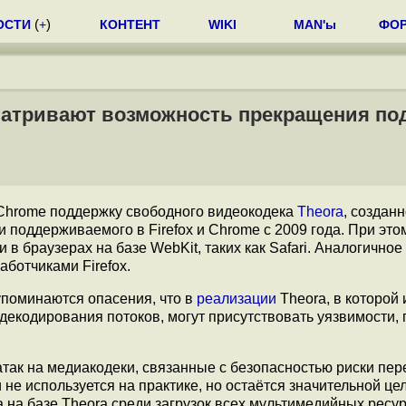
ОСТИ
(
+
)
КОНТЕНТ
WIKI
MAN'ы
ФО
сматривают возможность прекращения п
Chrome поддержку свободного видеокодека
Theora
, созданн
и поддерживаемого в Firefox и Chrome c 2009 года. При это
 в браузерах на базе WebKit, таких как Safari. Аналогичное
аботчиками Firefox.
упоминаются опасения, что в
реализации
Theora, в которой
декодирования потоков, могут присутствовать уязвимости,
атак на медиакодеки, связанные с безопасностью риски пе
 не используется на практике, но остаётся значительной це
а на базе Theora среди загрузок всех мультимедийных ресу