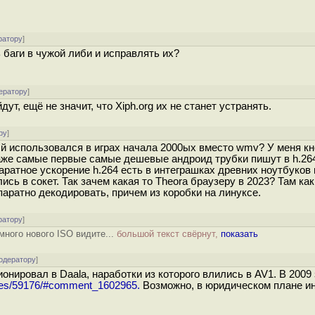
ратору
]
баги в чужой либи и исправлять их?
ератору
]
т, ещё не значит, что Xiph.org их не станет устранять.
ру
]
ый использовался в играх начала 2000ых вместо wmv? У меня к
 даже самые первые самые дешевые андроид трубки пишут в h.26
паратное ускорение h.264 есть в интеграшках древних ноутбуков 
ь в сокет. Так зачем какая то Theora браузеру в 2023? Там как
аратно декодировать, причем из коробки на линуксе.
ратору
]
много нового ISO видите...
большой текст свёрнут,
показать
одератору
]
онировал в Daala, наработки из которого влились в AV1. В 2009
icles/59176/#comment_1602965.
Возможно, в юридическом плане и