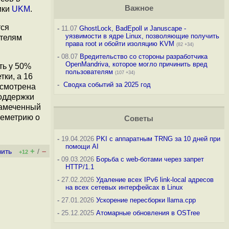
Важное
ики
UKM
.
тся
-
11.07
GhostLock, BadEpoll и Januscape -
уязвимости в ядре Linux, позволяющие получить
ателям
права root и обойти изоляцию KVM
(82 +34)
-
08.07
Вредительство со стороны разработчика
OpenMandriva, которое могло причинить вред
ть у 50%
пользователям
(107 +34)
тки, а 16
-
Сводка событий за 2025 год
усмотрена
поддержки
намеченный
леметрию о
Советы
-
19.04.2026
PKI с аппаратным TRNG за 10 дней при
помощи AI
+
–
вить
/
+12
-
09.03.2026
Борьба с web-ботами через запрет
HTTP/1.1
-
27.02.2026
Удаление всех IPv6 link-local адресов
на всех сетевых интерфейсах в Linux
-
27.01.2026
Ускорение пересборки llama.cpp
-
25.12.2025
Атомарные обновления в OSTree