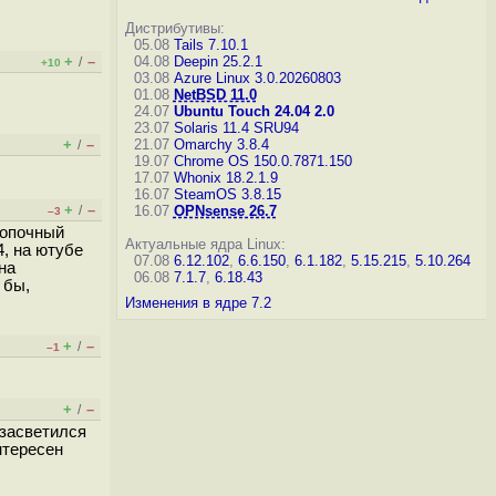
Дистрибутивы:
05.08
Tails 7.10.1
+
–
04.08
Deepin 25.2.1
/
+10
03.08
Azure Linux 3.0.20260803
01.08
NetBSD 11.0
24.07
Ubuntu Touch 24.04 2.0
23.07
Solaris 11.4 SRU94
+
–
21.07
Omarchy 3.8.4
/
19.07
Chrome OS 150.0.7871.150
17.07
Whonix 18.2.1.9
16.07
SteamOS 3.8.15
+
–
/
16.07
OPNsense 26.7
–3
нопочный
Актуальные ядра Linux:
4, на ютубе
07.08
6.12.102
,
6.6.150
,
6.1.182
,
5.15.215
,
5.10.264
на
06.08
7.1.7
,
6.18.43
 бы,
Изменения в ядре 7.2
+
–
/
–1
+
–
/
 засветился
нтересен