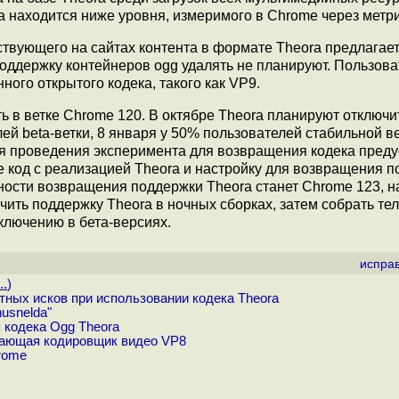
ra находится ниже уровня, измеримого в Chrome через метр
твующего на сайтах контента в формате Theora предлагае
Поддержку контейнеров ogg удалять не планируют. Пользов
ого открытого кодека, такого как VP9.
 в ветке Chrome 120. В октябре Theora планируют отключи
лей beta-ветки, 8 января у 50% пользователей стабильной ве
емя проведения эксперимента для возвращения кодека пред
але код с реализацией Theora и настройку для возвращения 
ности возвращения поддержки Theora станет Chrome 123, 
ючить поддержку Theora в ночных сборках, затем собрать те
тключению в бета-версиях.
испра
..
)
тных исков при использовании кодека Theora
usnelda"
 кодека Ogg Theora
ивающая кодировщик видео VP8
rome