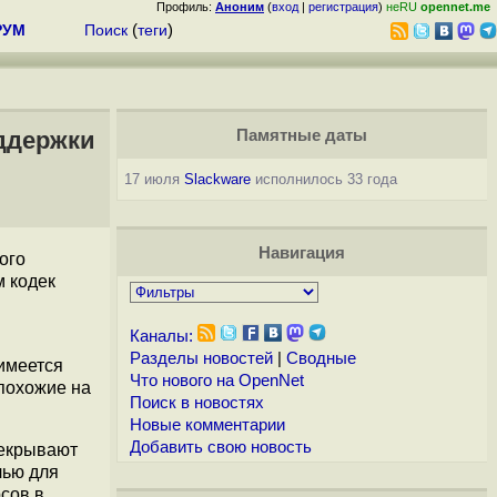
Профиль:
Аноним
(
вход
|
регистрация
)
неRU
opennet.me
РУМ
Поиск
(
теги
)
оддержки
Памятные даты
17 июля
Slackware
исполнилось 33 года
Навигация
ого
м кодек
Каналы:
Разделы новостей
|
Сводные
 имеется
Что нового на OpenNet
 похожие на
Поиск в новостях
Новые комментарии
Добавить свою новость
рекрывают
лью для
рсов в