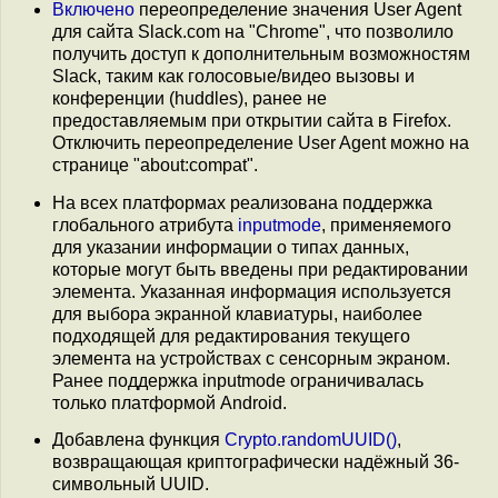
Включено
переопределение значения User Agent
для сайта Slack.com на "Chrome", что позволило
получить доступ к дополнительным возможностям
Slack, таким как голосовые/видео вызовы и
конференции (huddles), ранее не
предоставляемым при открытии сайта в Firefox.
Отключить переопределение User Agent можно на
странице "about:compat".
На всех платформах реализована поддержка
глобального атрибута
inputmode
, применяемого
для указании информации о типах данных,
которые могут быть введены при редактировании
элемента. Указанная информация используется
для выбора экранной клавиатуры, наиболее
подходящей для редактирования текущего
элемента на устройствах с сенсорным экраном.
Ранее поддержка inputmode ограничивалась
только платформой Android.
Добавлена функция
Crypto.randomUUID()
,
возвращающая криптографически надёжный 36-
символьный UUID.