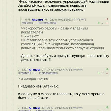
>Реализована технология упреждающей компиляции
JavaScript-кода, позволившая повысить
производительность загрузки страниц.
–1
6.76
,
Аноним
(
76
), 23:45, 07/12/2021 [
^
] [
^^
] [
^^^
]
+
–
[
ответить
]
[
к модератору
]
/
>>скоростью работы - самым главным
показателем
> Ужэ нет:
>>Реализована технология упреждающей
компиляции JavaScript-кода, позволившая
повысить производительность загрузки страниц.
Да вот, кто-нибуль и присутствующих знает как эту
дичь отключить?!
+2
5.59
,
Аноним
(
59
), 22:12, 07/12/2021 [
^
] [
^^
] [
^^^
]
+
–
[
ответить
]
[
↑
] [
к модератору
]
/
> а зондов там нет
Ниаднаво нет! Атвичаю.
А если уже о скорости говорить, то у меня хромые
быстрее работают.
+2
5.89
,
Аноним
(
89
), 00:47, 08/12/2021 [
^
] [
^^
] [
^^^
]
+
–
[
ответить
]
[
к модератору
]