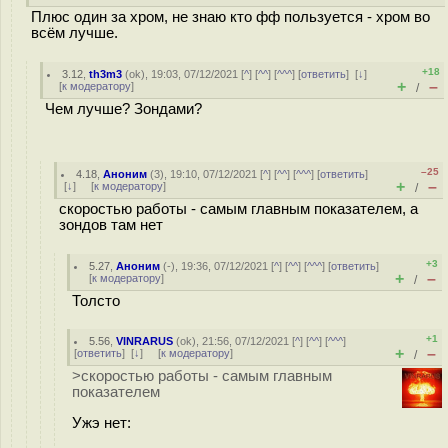
Плюс один за хром, не знаю кто фф пользуется - хром во
всём лучше.
+18
3.12
,
th3m3
(
ok
), 19:03, 07/12/2021 [
^
] [
^^
] [
^^^
] [
ответить
]
[
↓
]
+
–
[
к модератору
]
/
Чем лучше? Зондами?
–25
4.18
,
Аноним
(
3
), 19:10, 07/12/2021 [
^
] [
^^
] [
^^^
] [
ответить
]
+
–
[
↓
] [
к модератору
]
/
скоростью работы - самым главным показателем, а
зондов там нет
+3
5.27
,
Аноним
(
-
), 19:36, 07/12/2021 [
^
] [
^^
] [
^^^
] [
ответить
]
+
–
[
к модератору
]
/
Толсто
+1
5.56
,
VINRARUS
(
ok
), 21:56, 07/12/2021 [
^
] [
^^
] [
^^^
]
+
–
[
ответить
]
[
↓
] [
к модератору
]
/
>скоростью работы - самым главным
показателем
Ужэ нет: