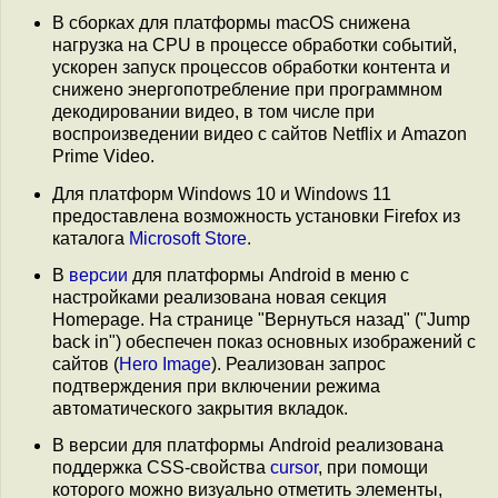
В сборках для платформы macOS снижена
нагрузка на CPU в процессе обработки событий,
ускорен запуск процессов обработки контента и
снижено энергопотребление при программном
декодировании видео, в том числе при
воспроизведении видео с сайтов Netflix и Amazon
Prime Video.
Для платформ Windows 10 и Windows 11
предоставлена возможность установки Firefox из
каталога
Microsoft Store
.
В
версии
для платформы Android в меню с
настройками реализована новая секция
Homepage. На странице "Вернуться назад" ("Jump
back in") обеспечен показ основных изображений с
сайтов (
Hero Image
). Реализован запрос
подтверждения при включении режима
автоматического закрытия вкладок.
В версии для платформы Android реализована
поддержка CSS-свойства
cursor
, при помощи
которого можно визуально отметить элементы,