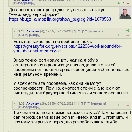
+
–
[
к модератору
]
/
Дык оно ж кэннот репродюс и улетело в статус
"Резолвед, вёрксформи"
https://bugzilla.mozilla.org/show_bug.cgi?id=1678563
+1
3.26
,
Аноним
(
6
), 19:35, 07/12/2021 [
^
] [
^^
] [
^^^
] [
ответить
]
+
–
[
к модератору
]
/
Есть вот такое, но я не пробовал пока.
https://greasyfork.org/en/scripts/422206-workaround-for-
youtube-chat-memory-le
Знаю точно, если заменить чат на любую
альтернативную реализацию из аддонов, то такой
проблемы нет, но они теряют сообщения и обновляют их
не в реальном времени.
У всех есть эта проблема, как они не могут
воспроизвести. Помню, смотрел стрим с анонсом от
нинтенды, так браузер на 4 гига что ли за полчаса вытек.
3.37
,
Аноним
(
28
), 19:56, 07/12/2021 [
^
] [
^^
] [
^^^
] [
ответить
]
+
–
/
[
к модератору
]
Ты чем читал пост с изменением статуса? Там написано I
can reproduce this issue both in Firefox and in Chromium, и
поэтому закрыто и передано разработчикам ютуба.