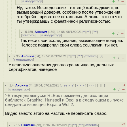
+
–
[
к модератору
]
/
Ну, такое. Исследование - тот ещё жабогадюкинг, не
вызывающий доверия, особенно после утверждения
что брейв - приватнее остальных. А ложь - это то что
ты утверждаешь с фанатичной религиозностью.
5.159
,
Аноним
(
159
), 14:08, 08/12/2021 [
^
] [
^^
] [
^^^
]
+
–
/
[
ответить
]
[
к модератору
]
Так неси свои исследования, вызывающие доверия.
Человек подкрепил свои слова ссылками, ты нет.
2.35
,
Аноним
(
34
), 19:52, 07/12/2021 [
^
] [
^^
] [
^^^
] [
ответить
]
[
↑
]
+
–
/
[
к модератору
]
с использованием виндового хранилища поддельных
сертификатов, наверное
–4
1.4
,
Аноним
(
4
), 18:54, 07/12/2021 [
ответить
] [
﹢﹢﹢
] [
· · ·
]
[
↓
] [
↑
]
+
–
[
к модератору
]
/
>В текущем выпуске RLBox применён для изоляции
библиотек Graphite, Hunspell и Ogg, а в следующем выпуске
ожидается изоляция Expat и Woff2.
Видно вместо этого на Растишке переписать слабо.
–2
2.15
,
НяшМяш
(
ok
), 19:07, 07/12/2021 [
^
] [
^^
] [
^^^
] [
ответить
]