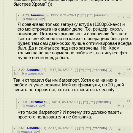
быстрее Хрома" )))
4.23
,
Аноним
(
6
), 19:22, 07/12/2021 [
^
] [
^^
] [
^^^
] [
ответить
]
+
–
/
[
к модератору
]
Я сравниваю только загрузку ютуба (1080p60-avc) и
его монстрочата на самом деле. Т.е. рендер, скрол,
анимации. Потом закрываю чат и сравниваю без него.
Так тот же в8 понятно на каких-то операциях быстрее
будет, там сам движок жс лучше оптимизирован всегда
был. Да и сайты все под него заточены. Но. Хром
только на венде нормально работает, на линуксе фф
лучше почти всегда был.
–2
3.22
,
Аноним
(
22
), 19:17, 07/12/2021 [
^
] [
^^
] [
^^^
] [
ответить
]
[
↓
]
+
–
[
↑
] [
к модератору
]
/
Так и отправил бы им багрепорт. Хотя они на них в
любом случае ложили. Мой конфирмнули, но 20 дней
чинить не торопятся, хотя он относится к security
+1
4.81
,
антивакс
(
?
), 00:01, 08/12/2021 [
^
] [
^^
] [
^^^
] [
ответить
]
+
–
[
к модератору
]
/
Что такое багрепорт? И почему это должно парить
простого пользователя не ботаника.
3.61
,
Аноним
(
61
), 22:17, 07/12/2021 [
^
] [
^^
] [
^^^
] [
ответить
]
[
↑
]
+
–
/
[
к модератору
]