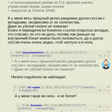
> в полноэкранный режим по F11 пропали кнопки
управления окном, кроме кнопки
> закрытия (в Gnome Shell).
А у меня весь прошлый релиз рандомно дохли сессии с
вкладками, независимо от их количества.
Даже их убогий restore не помогает
Благо я периодически бэкаплю ссылки открытых вкладок,
это спасает, но это не дело, потому как раньше на
внутренний бэкап можно было положиться, да и дохла
сессия очень-очень редко, чтоб наглухо и в ноль
+1
3.84
,
timur.davletshin
(
ok
), 00:13, 08/12/2021 [
^
] [
^^
] [
^^^
]
+
–
[
ответить
]
[
↓
] [
к модератору
]
/
> А у меня весь прошлый релиз рандомно дохли
сессии с вкладками, независимо от их количества.
> Даже их убогий restore не помогает
Ничего подобного не наблюдал.
+1
4.107
,
тот чувак
(
?
), 06:31, 08/12/2021 [
^
] [
^^
] [
^^^
] [
ответить
]
+
–
[
к модератору
]
/
А у меня такая же нога - и не болит!
5.132
,
Аноним
(
132
), 11:49, 08/12/2021 [
^
] [
^^
] [
^^^
]
+
–
/
[
ответить
]
[
к модератору
]