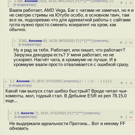
2.160
,
Аноним
(
153
), 14:10, 08/12/2021 [
^
] [
^^
] [
^^^
] [
ответить
]
[
↑
]
+
–
/
[
к модератору
]
Ваапи работает, AMD Vega. Баг с чатами не замечал, но я и
не смотрю стримы на Ютубе особо, в основном твич, там
все ок, подозреваю что для адекватной работы с сайтами
гугла нужно просто сменить юзерагент на хром, как
обычно.
3.161
,
Аноним
(
6
), 14:29, 08/12/2021 [
^
] [
^^
] [
^^^
] [
ответить
]
+
–
/
[
к модератору
]
Ну я рад за тебя. Работает, или пишет, что работает?
Загрузка декодера есть? У меня работает, но не
ускоряет. Насчёт чата, в хромиуме не лучше. И в
хромиуме ваапи просто отваливается с ошибкой сразу.
1.7
,
Аноним
(
7
), 18:57, 07/12/2021 [
ответить
] [
﹢﹢﹢
] [
· · ·
]
[
↓
] [
↑
]
+
–
/
[
к модератору
]
Какой там выпуск стал шибко быстрый? Вроде читал чьи-
коменты, мол, годный стал. В Дебьяне ESR из реп 78.15.0
еще...
+1
2.9
,
Анонтм
(
?
), 19:01, 07/12/2021 [
^
] [
^^
] [
^^^
] [
ответить
]
+
–
[
к модератору
]
/
Не выдержали идеальности Протона... Вот и некому FF
обновить