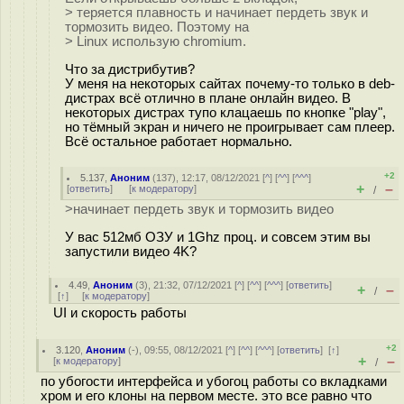
> теряется плавность и начинает пердеть звук и
тормозить видео. Поэтому на
> Linux использую chromium.
Что за дистрибутив?
У меня на некоторых сайтах почему-то только в deb-
дистрах всё отлично в плане онлайн видео. В
некоторых дистрах тупо клацаешь по кнопке "play",
но тёмный экран и ничего не проигрывает сам плеер.
Всё остальное работает нормально.
+2
5.137
,
Аноним
(
137
), 12:17, 08/12/2021 [
^
] [
^^
] [
^^^
]
+
–
[
ответить
]
[
к модератору
]
/
>начинает пердеть звук и тормозить видео
У вас 512мб ОЗУ и 1Ghz проц. и совсем этим вы
запустили видео 4K?
4.49
,
Аноним
(
3
), 21:32, 07/12/2021 [
^
] [
^^
] [
^^^
] [
ответить
]
+
–
/
[
↑
] [
к модератору
]
UI и скорость работы
+2
3.120
,
Аноним
(
-
), 09:55, 08/12/2021 [
^
] [
^^
] [
^^^
] [
ответить
]
[
↑
]
+
–
[
к модератору
]
/
по убогости интерфейса и убогоц работы со вкладками
хром и его клоны на первом месте. это все равно что