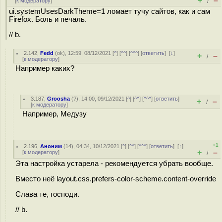
+
–
[
к модератору
]
/
ui.systemUsesDarkTheme=1 ломает тучу сайтов, как и сам
Firefox. Боль и печаль.
// b.
2.142
,
Fedd
(
ok
), 12:59, 08/12/2021 [
^
] [
^^
] [
^^^
] [
ответить
]
[
↓
]
+
–
/
[
к модератору
]
Например каких?
3.187
,
Groosha
(
?
), 14:00, 09/12/2021 [
^
] [
^^
] [
^^^
] [
ответить
]
+
–
/
[
к модератору
]
Например, Медузу
+1
2.196
,
Аноним
(
14
), 04:34, 10/12/2021 [
^
] [
^^
] [
^^^
] [
ответить
]
[
↑
]
+
–
[
к модератору
]
/
Эта настройка устарела - рекомендуется убрать вообще.
Вместо неё layout.css.prefers-color-scheme.content-override
Слава те, господи.
// b.