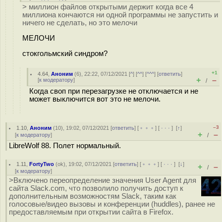
> миллион файлов открытыми держит когда все 4
миллиона кончаются ни одной программы не запустить и
ничего не сделать, но это мелочи
МЕЛОЧИ
стокгольмский синдром?
+1
4.64
,
Аноним
(
6
), 22:22, 07/12/2021 [
^
] [
^^
] [
^^^
] [
ответить
]
+
–
[
к модератору
]
/
Когда своп при перезагрузке не отключается и не
может выключится вот это не мелочи.
–3
1.10
,
Аноним
(
10
), 19:02, 07/12/2021 [
ответить
] [
﹢﹢﹢
] [
· · ·
]
[
↑
]
+
–
[
к модератору
]
/
LibreWolf 88. Полет нормальный.
1.11
,
FortyTwo
(
ok
), 19:02, 07/12/2021 [
ответить
] [
﹢﹢﹢
] [
· · ·
]
[
↓
]
+
–
/
[
к модератору
]
>Включено переопределение значения User Agent для
сайта Slack.com, что позволило получить доступ к
дополнительным возможностям Slack, таким как
голосовые/видео вызовы и конференции (huddles), ранее не
предоставляемым при открытии сайта в Firefox.