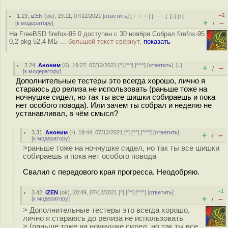
–2
1.19
,
iZEN
(
ok
), 19:11, 07/12/2021 [
ответить
] [
﹢﹢﹢
] [
· · ·
]
[
↓
] [
↑
]
+
–
[
к модератору
]
/
На FreeBSD firefox-95 0 доступен с 30 ноября Собрал firefox-95
0,2 pkg 52,4 МБ ...
большой текст свёрнут,
показать
2.24
,
Аноним
(
6
), 19:27, 07/12/2021 [
^
] [
^^
] [
^^^
] [
ответить
]
[
↓
]
+
–
/
[
к модератору
]
Дополнительные тестеры это всегда хорошо, лично я
стараюсь до релиза не использовать (раньше тоже на
ночнушке сидел, но так ты все шишки собираешь и пока
нет особого повода). Или зачем ты собрал и неделю не
устанавливал, в чём смысл?
3.31
,
Аноним
(
-
), 19:44, 07/12/2021 [
^
] [
^^
] [
^^^
] [
ответить
]
+
–
/
[
к модератору
]
>раньше тоже на ночнушке сидел, но так ты все шишки
собираешь и пока нет особого повода
Свалил с передового края прогресса. Неодобряю.
+1
3.42
,
iZEN
(
ok
), 20:49, 07/12/2021 [
^
] [
^^
] [
^^^
] [
ответить
]
+
–
[
к модератору
]
/
> Дополнительные тестеры это всегда хорошо,
лично я стараюсь до релиза не использовать
> (раньше тоже на ночнушке сидел, но так ты все