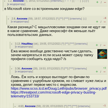
1.2
,
Аноним
(
-
), 18:53, 07/12/2021 [
ответить
] [
﹢﹢﹢
] [
· · ·
]
[
↓
] [
↑
]
+
–
/
[
к модератору
]
в Microsoft store со встроенными зондами edge?
–6
2.8
,
Аноним
(
59
), 18:57, 07/12/2021 [
^
] [
^^
] [
^^^
] [
ответить
]
[
↓
]
+
–
[
к модератору
]
/
Какая разница? С мацылловскими зондами они не идут ни
в какое сравнение. Даже некрософт-ёж меньше льёт
пользовательских данных.
3.13
,
НяшМяш
(
ok
), 19:05, 07/12/2021 [
^
] [
^^
] [
^^^
] [
ответить
]
+
–
/
[
к модератору
]
Ежа можно вообще девственно чистым сделать,
зачем напрягаться если оська может сразу папку
профиля сообщить куда надо? /s
+3
3.36
,
Аноним
(
28
), 19:53, 07/12/2021 [
^
] [
^^
] [
^^^
] [
ответить
]
+
–
[
к модератору
]
/
Ложь. Ёж хоть и хорошо выглядит по фичам по
сравнению с ущербным хромом, но сливает хуже лисы и
хрома, делит первое место с яндексом.
https://www.scss.tcd.ie/Doug.Leith/pubs/browser_privacy.pdf
https://threatpost.com/microsoft-edge-privacy-busting-
telemetry/153733/
–1
4.63
,
Аноним
(
59
), 22:20, 07/12/2021 [
^
] [
^^
] [
^^^
] [
ответить
]