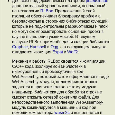
Для всех поддерживаемых платформ
реализован
дополнительный уровень изоляции, основанный
на технологии
RLBox
. Предложенный слой
изоляции обеспечивает блокировку проблем с
безопасностью в сторонних библиотеках функций,
которые не подконтрольны разработчикам Firеfox,
но могут скомпрометировать основной проект в
случае выявления уязвимостей. В текущем
выпуске RLBox применён для изоляции библиотек
Graphite
,
Hunspell
и
Ogg
, а в следующем выпуске
ожидается изоляция
Expat
и
Woff2
.
Механизм работы RLBox сводится к компиляции
C/C++ кода изолируемой библиотеки в
низкоуровневый промежуточный код
WebAssembly, который затем оформляется в виде
WebAssembly-модуля, полномочия которого
задаются в привязке только к этому модулю
(например, библиотека для обработки строк не
сможет открыть сетевой сокет или файл). Для
непосредственного выполнения WebAssembly-
модуль компилируется в машинный код при
помощи компилятора
wasm2c
и выполняется в