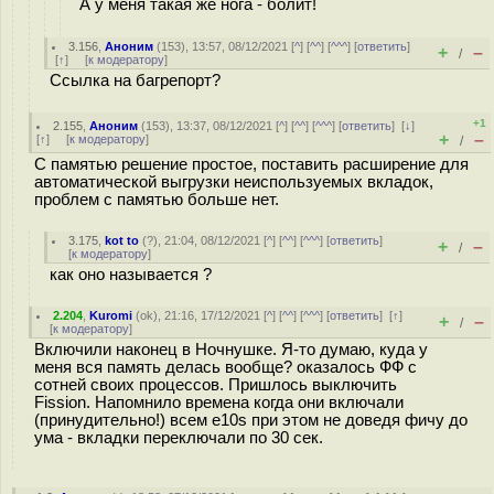
А у меня такая же нога - болит!
3.156
,
Аноним
(
153
), 13:57, 08/12/2021 [
^
] [
^^
] [
^^^
] [
ответить
]
+
–
/
[
↑
] [
к модератору
]
Ссылка на багрепорт?
+1
2.155
,
Аноним
(
153
), 13:37, 08/12/2021 [
^
] [
^^
] [
^^^
] [
ответить
]
[
↓
]
+
–
[
↑
] [
к модератору
]
/
С памятью решение простое, поставить расширение для
автоматической выгрузки неиспользуемых вкладок,
проблем с памятью больше нет.
3.175
,
kot to
(
?
), 21:04, 08/12/2021 [
^
] [
^^
] [
^^^
] [
ответить
]
+
–
/
[
к модератору
]
как оно называется ?
2.204
,
Kuromi
(
ok
), 21:16, 17/12/2021 [
^
] [
^^
] [
^^^
] [
ответить
]
[
↑
]
+
–
/
[
к модератору
]
Включили наконец в Ночнушке. Я-то думаю, куда у
меня вся память делась вообще? оказалось ФФ с
сотней своих процессов. Пришлось выключить
Fission. Напомнило времена когда они включали
(принудительно!) всем e10s при этом не доведя фичу до
ума - вкладки переключали по 30 сек.