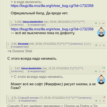
> в коде включить:
https://bugzilla.mozilla.org/show_bug.cgi?id=1732358
Официальный билд. Да вроде нет.
3.103
,
timur.davletshin
(
ok
), 04:04, 08/12/2021 [
^
] [
^^
] [
^^^
]
+
–
/
[
ответить
]
[
к модератору
]
https://bugzilla.mozilla.org/show_bug.cgi?id=1732358
— всё же выключено пока по дефолту.
2.44
,
Аноним
(
44
), 20:59, 07/12/2021 [
^
] [
^^
] [
^^^
] [
ответить
]
[
↓
] [
↑
]
+
–
/
[
к модератору
]
>в Gnome Shel
С этого всегда надо начинать.
+1
3.47
,
timur.davletshin
(
ok
), 21:23, 07/12/2021 [
^
] [
^^
] [
^^^
]
+
–
[
ответить
]
[
к модератору
]
/
> С этого всегда надо начинать.
Может всё же софт (Фаерфокс) рисует кнопки, а не
Гном?
–2
2.71
,
Старший аноним
(
?
), 23:25, 07/12/2021 [
^
] [
^^
] [
^^^
] [
ответить
]
+
–
[
↓
] [
↑
] [
к модератору
]
/
Спасибо Я вот наоборот мигрировал с Chrome на Firefox и Tor,