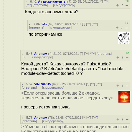
+8
6.40
,
А где же каменты
(
?
), 20:35, 07/12/2021 [
^
] [
^^
]
+
–
[
^^^
] [
ответить
]
[
к модератору
]
/
Когда это анонимы лгали?
+2
7.86
,
GG
(
ok
), 00:28, 08/12/2021 [
^
] [
^^
] [
^^^
]
+
–
[
ответить
]
[
к модератору
]
/
по вторникам же
+2
5.45
,
Аноним
(
-
), 21:09, 07/12/2021 [
^
] [
^^
] [
^^^
] [
ответить
]
+
–
[
↑
] [
к модератору
]
/
Какой дистр? Какая звуковуха? PulseAudio?
Настроен? В /etc/pulse/default.pa есть "load-module
module-udev-detect tsched=0"?
5.57
,
VINRARUS
(
ok
), 21:58, 07/12/2021 [
^
] [
^^
] [
^^^
]
+
–
/
[
ответить
]
[
к модератору
]
>Если открываешь больше 2 вкладок,
теряется плавность и начинает пердеть звук
проверь источник звука
5.78
,
Аноним
(
78
), 23:48, 07/12/2021 [
^
] [
^^
] [
^^^
]
+
–
/
[
ответить
]
[
к модератору
]
> У меня на Linux проблемы с производительностью.
Если открываешь больше 2 вкладок,