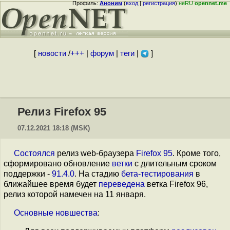
Профиль:
Аноним
(
вход
|
регистрация
)
неRU
opennet.me
[
новости
/
+++
|
форум
|
теги
|
]
Релиз Firefox 95
07.12.2021 18:18 (MSK)
Состоялся
релиз web-браузера
Firefox 95
. Кроме того,
сформировано обновление
ветки
с длительным сроком
поддержки -
91.4.0
. На стадию
бета-тестирования
в
ближайшее время будет
переведена
ветка Firefox 96,
релиз которой намечен на 11 января.
Основные
новшества
: