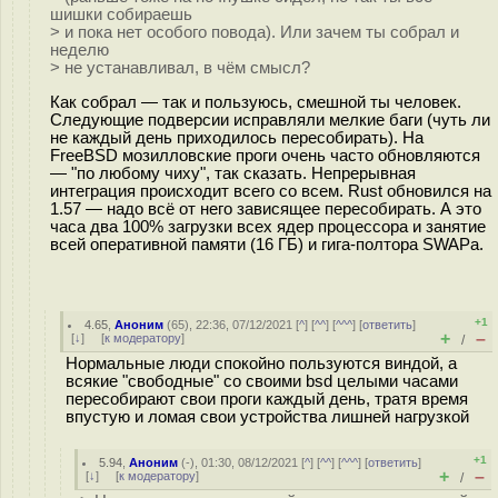
шишки собираешь
> и пока нет особого повода). Или зачем ты собрал и
неделю
> не устанавливал, в чём смысл?
Как собрал — так и пользуюсь, смешной ты человек.
Следующие подверсии исправляли мелкие баги (чуть ли
не каждый день приходилось пересобирать). На
FreeBSD мозилловские проги очень часто обновляются
— "по любому чиху", так сказать. Непрерывная
интеграция происходит всего со всем. Rust обновился на
1.57 — надо всё от него зависящее пересобирать. А это
часа два 100% загрузки всех ядер процессора и занятие
всей оперативной памяти (16 ГБ) и гига-полтора SWAPа.
+1
4.65
,
Аноним
(
65
), 22:36, 07/12/2021 [
^
] [
^^
] [
^^^
] [
ответить
]
+
–
[
↓
] [
к модератору
]
/
Нормальные люди спокойно пользуются виндой, а
всякие "свободные" со своими bsd целыми часами
пересобирают свои проги каждый день, тратя время
впустую и ломая свои устройства лишней нагрузкой
+1
5.94
,
Аноним
(
-
), 01:30, 08/12/2021 [
^
] [
^^
] [
^^^
] [
ответить
]
+
–
[
↓
] [
к модератору
]
/