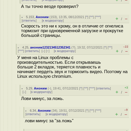
/
А ты точно везде проверил?
5.153
,
Аноним
(
153
), 13:35, 08/12/2021 [
^
] [
^^
] [
^^^
]
+
–
/
[
ответить
]
[
к модератору
]
Скорость это ни к хрому, он в отличие от огнелиса
тормозит при одновременной загрузке и прокрутке
большой страницы.
–22
4.25
,
аноним1232134512352341
(
?
), 19:32, 07/12/2021 [
^
] [
^^
]
+
–
[
^^^
] [
ответить
]
[
↓
] [
↑
] [
к модератору
]
/
У меня на Linux проблемы с
производительностью. Если открываешь
больше 2 вкладок, теряется плавность и
начинает пердеть звук и тормозить видео. Поэтому на
Linux использую chromium.
+3
5.29
,
Аноним
(
-
), 19:41, 07/12/2021 [
^
] [
^^
] [
^^^
] [
ответить
]
+
–
[
↓
] [
к модератору
]
/
Лови минус, за ложь.
–9
6.34
,
Аноним
(
34
), 19:51, 07/12/2021 [
^
] [
^^
] [
^^^
]
+
–
[
ответить
]
[
к модератору
]
/
лови минус за "за ложь"