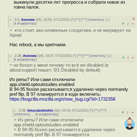
выкинули десятки лет прогресса и собрали новое из
говна палок.
–6
2.5
,
Аноним
(
59
), 18:56, 07/12/2021 [
^
] [
^^
] [
^^^
] [
ответить
]
[
↑
]
+
–
[
к модератору
]
/
> кто стоит, аки оловянные солдатики, и не мигрирует на
Хром!
Нас reboot, а мы крепчаем.
2.28
,
Аноним
(
28
), 19:37, 07/12/2021 [
^
] [
^^
] [
^^^
] [
ответить
]
[
↓
]
+
–
/
[
к модератору
]
> но fission у меня почему-то всё же disabled (в
about:support пишет: 0/1 Disabled by default)
Из репы? Или сами отключили
app.shield.optoutstudies.enabled
В 94-95 fission раскатывается удаленно через normandy
pref flip. В 97 планируется в коде включить:
https://bugzilla.mozilla.org/show_bug.cgi?id=1732358
3.39
,
timur.davletshin
(
ok
), 20:34, 07/12/2021 [
^
] [
^^
] [
^^^
]
+
–
/
[
ответить
]
[
к модератору
]
> Из репы? Или сами отключили
app.shield.optoutstudies.enabled
> В 94-95 fission раскатывается удаленно через
normandy pref flip. В 97 планируется