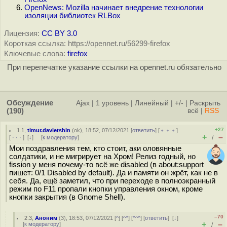
OpenNews: Mozilla начинает внедрение технологии
изоляции библиотек RLBox
Лицензия:
CC BY 3.0
Короткая ссылка: https://opennet.ru/56299-firefox
Ключевые слова:
firefox
При перепечатке указание ссылки на opennet.ru обязательно
Обсуждение
Ajax
|
1 уровень
|
Линейный
|
+/-
|
Раскрыть
(190)
всё
|
RSS
+27
1.1
,
timur.davletshin
(
ok
), 18:52, 07/12/2021 [
ответить
] [
﹢﹢﹢
]
+
–
[
· · ·
]
[
↓
] [
к модератору
]
/
Мои поздравления тем, кто стоит, аки оловянные
солдатики, и не мигрирует на Хром! Релиз годный, но
fission у меня почему-то всё же disabled (в about:support
пишет: 0/1 Disabled by default). Да и памяти он жрёт, как не в
себя. Да, ещё заметил, что при переходе в полноэкранный
режим по F11 пропали кнопки управления окном, кроме
кнопки закрытия (в Gnome Shell).
–70
2.3
,
Аноним
(
3
), 18:53, 07/12/2021 [
^
] [
^^
] [
^^^
] [
ответить
]
[
↓
]
+
–
[
к модератору
]
/