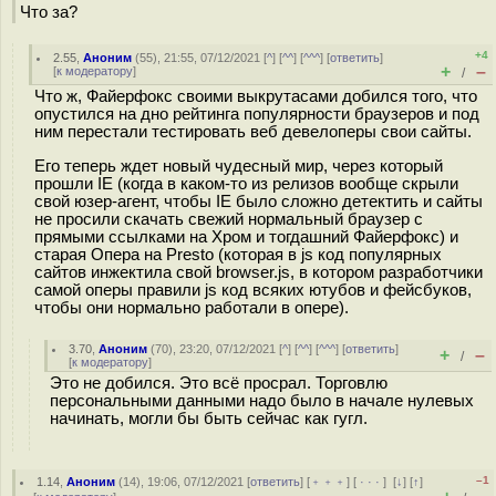
Что за?
+4
2.55
,
Аноним
(
55
), 21:55, 07/12/2021 [
^
] [
^^
] [
^^^
] [
ответить
]
+
–
[
к модератору
]
/
Что ж, Файерфокс своими выкрутасами добился того, что
опустился на дно рейтинга популярности браузеров и под
ним перестали тестировать веб девелоперы свои сайты.
Его теперь ждет новый чудесный мир, через который
прошли IE (когда в каком-то из релизов вообще скрыли
свой юзер-агент, чтобы IE было сложно детектить и сайты
не просили скачать свежий нормальный браузер с
прямыми ссылками на Хром и тогдашний Файерфокс) и
старая Опера на Presto (которая в js код популярных
сайтов инжектила свой browser.js, в котором разработчики
самой оперы правили js код всяких ютубов и фейсбуков,
чтобы они нормально работали в опере).
3.70
,
Аноним
(
70
), 23:20, 07/12/2021 [
^
] [
^^
] [
^^^
] [
ответить
]
+
–
/
[
к модератору
]
Это не добился. Это всё просрaл. Торговлю
персональными данными надо было в начале нулевых
начинать, могли бы быть сейчас как гугл.
–1
1.14
,
Аноним
(
14
), 19:06, 07/12/2021 [
ответить
] [
﹢﹢﹢
] [
· · ·
]
[
↓
] [
↑
]