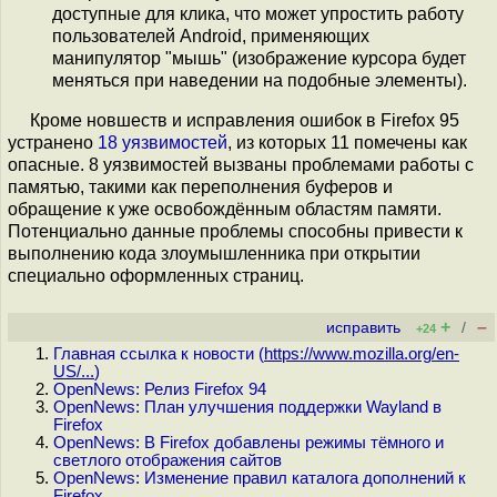
доступные для клика, что может упростить работу
пользователей Android, применяющих
манипулятор "мышь" (изображение курсора будет
меняться при наведении на подобные элементы).
Кроме новшеств и исправления ошибок в Firefox 95
устранено
18 уязвимостей
, из которых 11 помечены как
опасные. 8 уязвимостей вызваны проблемами работы с
памятью, такими как переполнения буферов и
обращение к уже освобождённым областям памяти.
Потенциально данные проблемы способны привести к
выполнению кода злоумышленника при открытии
специально оформленных страниц.
+
–
исправить
/
+24
Главная ссылка к новости (
https://www.mozilla.org/en-
US/...
)
OpenNews: Релиз Firefox 94
OpenNews: План улучшения поддержки Wayland в
Firefox
OpenNews: В Firefox добавлены режимы тёмного и
светлого отображения сайтов
OpenNews: Изменение правил каталога дополнений к
Firefox