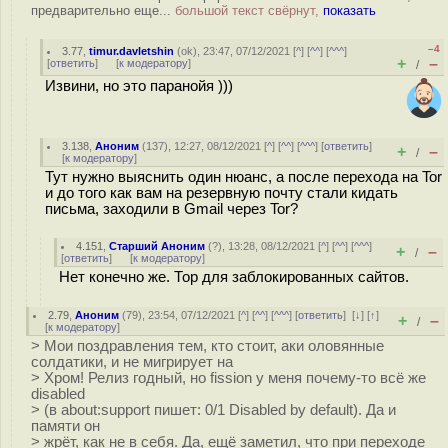
предварительно еще...
большой текст свёрнут,
показать
–4
3.77
,
timur.davletshin
(
ok
), 23:47, 07/12/2021 [
^
] [
^^
] [
^^^
]
+
–
[
ответить
]
[
к модератору
]
/
Извини, но это паранойя )))
3.138
,
Аноним
(
137
), 12:27, 08/12/2021 [
^
] [
^^
] [
^^^
] [
ответить
]
+
–
/
[
к модератору
]
Тут нужно выяснить один нюанс, а после перехода на Tor
и до того как вам на резервную почту стали кидать
письма, заходили в Gmail через Tor?
4.151
,
Старший Аноним
(
?
), 13:28, 08/12/2021 [
^
] [
^^
] [
^^^
]
+
–
/
[
ответить
]
[
к модератору
]
Нет конечно же. Тор для заблокированных сайтов.
2.79
,
Аноним
(
79
), 23:54, 07/12/2021 [
^
] [
^^
] [
^^^
] [
ответить
]
[
↓
] [
↑
]
+
–
/
[
к модератору
]
> Мои поздравления тем, кто стоит, аки оловянные
солдатики, и не мигрирует на
> Хром! Релиз годный, но fission у меня почему-то всё же
disabled
> (в about:support пишет: 0/1 Disabled by default). Да и
памяти он
> жрёт, как не в себя. Да, ещё заметил, что при переходе