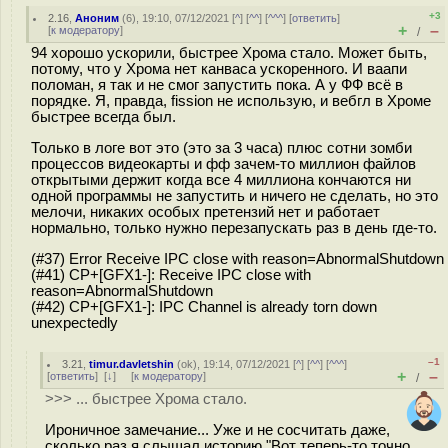
+3
2.16
,
Аноним
(
6
), 19:10, 07/12/2021 [
^
] [
^^
] [
^^^
] [
ответить
]
+
–
[
к модератору
]
/
94 хорошо ускорили, быстрее Хрома стало. Может быть,
потому, что у Хрома нет канваса ускоренного. И ваапи
поломан, я так и не смог запустить пока. А у ФФ всё в
порядке. Я, правда, fission не использую, и вебгл в Хроме
быстрее всегда был.
Только в логе вот это (это за 3 часа) плюс сотни зомби
процессов видеокарты и фф зачем-то миллион файлов
открытыми держит когда все 4 миллиона кончаются ни
одной программы не запустить и ничего не сделать, но это
мелочи, никаких особых претензий нет и работает
нормально, только нужно перезапускать раз в день где-то.
(#37) Error Receive IPC close with reason=AbnormalShutdown
(#41) CP+[GFX1-]: Receive IPC close with
reason=AbnormalShutdown
(#42) CP+[GFX1-]: IPC Channel is already torn down
unexpectedly
–1
3.21
,
timur.davletshin
(
ok
), 19:14, 07/12/2021 [
^
] [
^^
] [
^^^
]
+
–
[
ответить
]
[
↓
] [
к модератору
]
/
>>> ... быстрее Хрома стало.
Ироничное замечание... Уже и не сосчитать даже,
сколько раз я слышал историю "Вот теперь-то точно