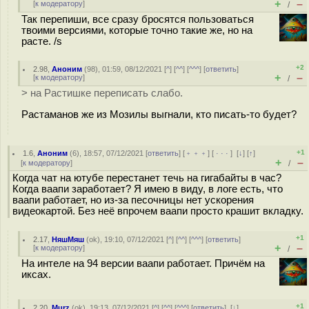
+
–
[
к модератору
]
/
Так перепиши, все сразу бросятся пользоваться
твоими версиями, которые точно такие же, но на
расте. /s
+2
2.98
,
Аноним
(
98
), 01:59, 08/12/2021 [
^
] [
^^
] [
^^^
] [
ответить
]
+
–
[
к модератору
]
/
> на Растишке переписать слабо.
Растаманов же из Мозилы выгнали, кто писать-то будет?
+1
1.6
,
Аноним
(
6
), 18:57, 07/12/2021 [
ответить
] [
﹢﹢﹢
] [
· · ·
]
[
↓
] [
↑
]
+
–
[
к модератору
]
/
Когда чат на ютубе перестанет течь на гигабайты в час?
Когда ваапи заработает? Я имею в виду, в логе есть, что
ваапи работает, но из-за песочницы нет ускорения
видеокартой. Без неё впрочем ваапи просто крашит вкладку.
+1
2.17
,
НяшМяш
(
ok
), 19:10, 07/12/2021 [
^
] [
^^
] [
^^^
] [
ответить
]
+
–
[
к модератору
]
/
На интеле на 94 версии ваапи работает. Причём на
иксах.
+1
2.20
,
Murz
(
ok
), 19:13, 07/12/2021 [
^
] [
^^
] [
^^^
] [
ответить
]
[
↓
]