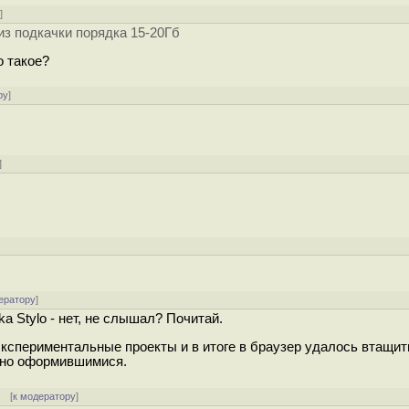
у
]
из подкачки порядка 15-20Гб
о такое?
ру
]
]
]
ератору
]
a Stylo - нет, не слышал? Почитай.
кспериментальные проекты и в итоге в браузер удалось втащит
очно оформившимися.
] [
к модератору
]