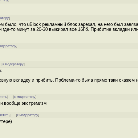
атору
]
ратору
]
ом было, что uBlock рекламный блок зарезал, на него был завяз
и где-то минут за 20-30 выжирал все 16Гб. Прибитие вкладки ил
модератору
]
[
к модератору
]
.
новную вкладку и прибить. Прблема-то была прямо таки скажем 
тить
]
[
к модератору
]
х и вообще экстремизм
ветить
]
[
к модератору
]
утере)