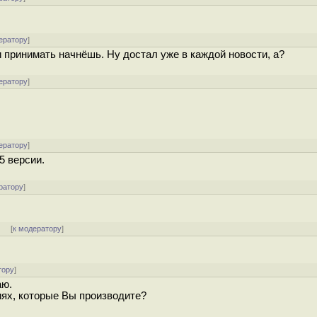
ератору
]
 принимать начнёшь. Ну достал уже в каждой новости, а?
ератору
]
ератору
]
5 версии.
ратору
]
] [
к модератору
]
тору
]
аю.
иях, которые Вы производите?