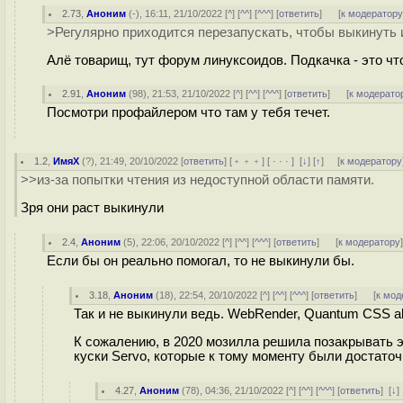
2.73
,
Аноним
(
-
), 16:11, 21/10/2022 [
^
] [
^^
] [
^^^
] [
ответить
]
[
к модератор
>Регулярно приходится перезапускать, чтобы выкинуть 
Алё товарищ, тут форум линуксоидов. Подкачка - это чт
2.91
,
Аноним
(
98
), 21:53, 21/10/2022 [
^
] [
^^
] [
^^^
] [
ответить
]
[
к модерато
Посмотри профайлером что там у тебя течет.
1.2
,
ИмяХ
(
?
), 21:49, 20/10/2022 [
ответить
] [
﹢﹢﹢
] [
· · ·
]
[
↓
] [
↑
] [
к модератору
>>из-за попытки чтения из недоступной области памяти.
Зря они раст выкинули
2.4
,
Аноним
(
5
), 22:06, 20/10/2022 [
^
] [
^^
] [
^^^
] [
ответить
]
[
к модератору
Если бы он реально помогал, то не выкинули бы.
3.18
,
Аноним
(
18
), 22:54, 20/10/2022 [
^
] [
^^
] [
^^^
] [
ответить
]
[
к мод
Так и не выкинули ведь. WebRender, Quantum CSS ak
К сожалению, в 2020 мозилла решила позакрывать э
куски Servo, которые к тому моменту были достат
4.27
,
Аноним
(
78
), 04:36, 21/10/2022 [
^
] [
^^
] [
^^^
] [
ответить
]
[
↓