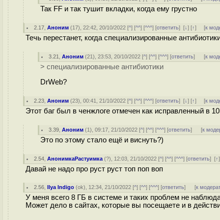
Так FF и так тушит вкладки, когда ему грустно
2.17
,
Аноним
(
17
), 22:42, 20/10/2022 [
^
] [
^^
] [
^^^
] [
ответить
]
[
↓
] [
↑
] [
к мод
Течь перестанет, когда специализированные антибиотики
3.21
,
Аноним
(
21
), 23:53, 20/10/2022 [
^
] [
^^
] [
^^^
] [
ответить
]
[
к мод
> специализированные антибиотики
DrWeb?
2.23
,
Аноним
(
23
), 00:41, 21/10/2022 [
^
] [
^^
] [
^^^
] [
ответить
]
[
↓
] [
↑
] [
к мод
Этот баг был в ченжлоге отмечен как исправленный в 10
3.39
,
Аноним
(
1
), 09:17, 21/10/2022 [
^
] [
^^
] [
^^^
] [
ответить
]
[
к моде
Это по этому стало ещё и виснуть?)
2.54
,
АнонимкаРастуимка
(
?
), 12:03, 21/10/2022 [
^
] [
^^
] [
^^^
] [
ответить
]
[
↑
Давай не надо про руст руст топ поп воп
2.56
,
Ilya Indigo
(
ok
), 12:34, 21/10/2022 [
^
] [
^^
] [
^^^
] [
ответить
]
[
к модера
У меня всего 8 ГБ в системе и таких проблем не наблюд
Может дело в сайтах, которые вы посещаете и в действ