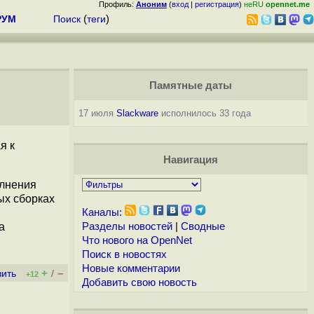
Профиль:
Аноним
(
вход
|
регистрация
)
неRU
opennet.me
РУМ
Поиск
(
теги
)
Памятные даты
17 июля
Slackware
исполнилось 33 года
я к
Навигация
олнения
ых сборках
Каналы:
а
Разделы новостей
|
Сводные
Что нового на OpenNet
Поиск в новостях
Новые комментарии
+
–
вить
/
+12
Добавить свою новость