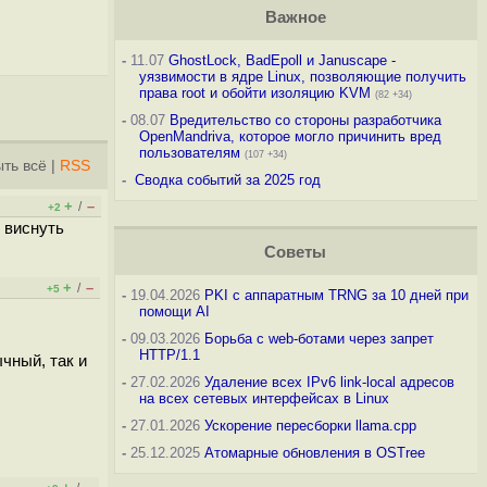
Важное
-
11.07
GhostLock, BadEpoll и Januscape -
уязвимости в ядре Linux, позволяющие получить
права root и обойти изоляцию KVM
(82 +34)
-
08.07
Вредительство со стороны разработчика
OpenMandriva, которое могло причинить вред
пользователям
(107 +34)
ть всё
|
RSS
-
Сводка событий за 2025 год
+
–
/
+2
и виснуть
Советы
+
–
/
+5
-
19.04.2026
PKI с аппаратным TRNG за 10 дней при
помощи AI
-
09.03.2026
Борьба с web-ботами через запрет
HTTP/1.1
ычный, так и
-
27.02.2026
Удаление всех IPv6 link-local адресов
на всех сетевых интерфейсах в Linux
-
27.01.2026
Ускорение пересборки llama.cpp
-
25.12.2025
Атомарные обновления в OSTree