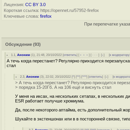
Лицензия:
CC BY 3.0
Короткая ссылка: https://opennet.ru/57952-firefox
Ключевые слова:
firefox
При перепечатке указа
Обсуждение
(93)
1.1
,
Аноним
(
1
), 21:48, 20/10/2022 [
ответить
] [
﹢﹢﹢
] [
· · ·
]
[
↓
] [
к модератору
А течь когда перестанет? Регулярно приходится перезапуска
стал
2.3
,
Аноним
(
3
), 22:02, 20/10/2022 [
^
] [
^^
] [
^^^
] [
ответить
]
[
↓
] [
к модерат
> А течь когда перестанет? Регулярно приходится перез
> порядка 15-20Гб. А на 106 ещё и виснуть стал
У меня на иксах, на нескольких сетапах, в нескольких д
ESR работает получше хромиума.
Да, после некоторого аптайма, есть дополнительный жор
Шукайте в экстеншонах или в в посторонней связке, тип