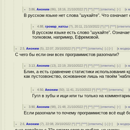
3.86
,
Аноним
(
86
), 18:16, 21/10/2022 [
^
] [
^^
] [
^^^
] [
ответить
]
[
↑
] [
к 
В русском языке нет слова "шукайте". Что означает
4.88
,
громар_натсы
(
?
), 20:11, 21/10/2022 [
^
] [
^^
] [
^^^
] [
ответит
В русском языке есть слово "шукайте". Означа
толковом, например, Ефремовой.
2.5
,
Аноним
(
5
), 22:07, 20/10/2022 [
^
] [
^^
] [
^^^
] [
ответить
]
[
↓
] [
↑
] [
к модер
С чего бы если они всех программистов разогнали?
3.13
,
Аноним
(
13
), 22:19, 20/10/2022 [
^
] [
^^
] [
^^^
] [
ответить
]
[
↓
] [
к 
Блин, а есть сравнение статистики использования к
как пустозвонство, основанное лишь на твоём "набл
4.50
,
Аноним
(
50
), 11:41, 21/10/2022 [
^
] [
^^
] [
^^^
] [
ответить
]
[
Гугл в зубы и ищи или ты только на комментари
3.90
,
Аноним
(
98
), 21:48, 21/10/2022 [
^
] [
^^
] [
^^^
] [
ответить
]
[
↑
] [
к 
Если разогнали то почему программистов всё ещё 
2.6
,
Аноним
(
7
), 22:08, 20/10/2022 [
^
] [
^^
] [
^^^
] [
ответить
]
[
↓
] [
↑
] [
к модер