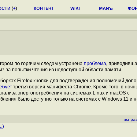
ОСТИ
(
+
)
КОНТЕНТ
WIKI
MAN'ы
ФО
котором по горячим следам устранена
проблема
, приводивша
-за попытки чтения из недоступной области памяти.
борках Firefox кнопки для подтверждения полномочий доп
ебует
третья версия манифеста Chrome. Кроме того, в ночн
ализа энергопотребления на системах Linux и macOS с
бления было доступно только на системах с Windows 11 и н
испра
..
)