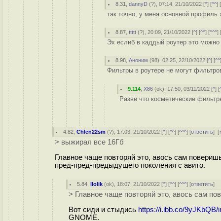
8.31
,
dannyD
(
?
), 07:14, 21/10/2022 [
^
] [
^^
] 
так точно, у меня основной профиль х
8.87
,
ttttt
(
?
), 20:09, 21/10/2022 [
^
] [
^^
] [
^^^
] 
Эх еслиб в каддый роутер это можно 
8.98
,
Аноним
(
98
), 02:25, 22/10/2022 [
^
] [
^^
Фильтры в роутере не могут фильтро
9.114
,
X86
(
ok
), 17:50, 03/11/2022 [
^
] [
Разве что косметические фильтр
4.82
,
Chlen22sm
(
?
), 17:03, 21/10/2022 [
^
] [
^^
] [
^^^
] [
ответить
]
[
> выжирал все 16Гб
Главное чаще повторяй это, авось сам поверишь,
пред-пред-предыдущего поколения с авито.
5.84
,
llolik
(
ok
), 18:07, 21/10/2022 [
^
] [
^^
] [
^^^
] [
ответить
]
> Главное чаще повторяй это, авось сам по
Вот сиди и стыдись
https://i.ibb.co/9yJKbQB
GNOME.