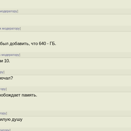
 модератору
]
к модератору
]
абыл добавить, что 640 - ГБ.
к модератору
]
и 10.
ору
]
лючал?
тору
]
свобождает память.
тору
]
 милую душу
ратору
]