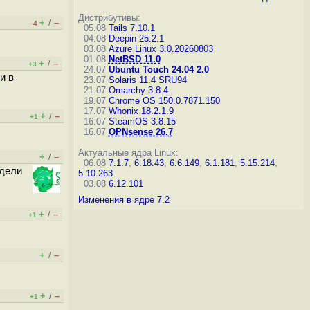
Дистрибутивы:
+
–
/
–4
05.08
Tails 7.10.1
04.08
Deepin 25.2.1
03.08
Azure Linux 3.0.20260803
01.08
NetBSD 11.0
+
–
/
+3
24.07
Ubuntu Touch 24.04 2.0
и в
23.07
Solaris 11.4 SRU94
21.07
Omarchy 3.8.4
19.07
Chrome OS 150.0.7871.150
17.07
Whonix 18.2.1.9
+
–
/
+1
16.07
SteamOS 3.8.15
16.07
OPNsense 26.7
Актуальные ядра Linux:
+
–
/
06.08
7.1.7
,
6.18.43
,
6.6.149
,
6.1.181
,
5.15.214
,
ядели
5.10.263
03.08
6.12.101
Изменения в ядре 7.2
+
–
/
+1
+
–
/
+
–
/
+1