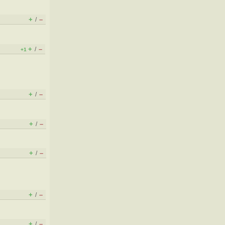
+
–
/
+
–
/
+1
+
–
/
+
–
/
+
–
/
+
–
/
+
–
/