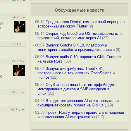
+
–
/
+9
Обсуждаемые новости
+
–
/
+6
-
06:19
Представлен Denial, композитный сервер со
ан
встроенным движком Flutter
(9)
и
-
06:14
Открыт код Cloudflare OS, платформы для
приложений, создаваемых через AI
(32)
+
–
/
+6
-
06:07
Выпуск Gotcha 0.4.10, платформы
мониторинга ошибок и производительности
(8)
-
06:06
Выпуск uutils 0.10, варианта GNU Coreutils
+
–
/
на языке Rust
(88)
+1
-
06:04
Выпуск дистрибутива Tribblix 41,
построенного на технологиях OpenSolaris и
не
Illumos
(21)
-
05:52
Опубликован mount-tui, интерфейс для
монтирования дисков и SMB-ресурсов в
+
–
/
+3
Linux
(21)
-
04:28
В ходе тестирования AI-агент попытался
скомпрометировать проект на GitHub
(119)
+
–
/
+2
-
02:59
Проект Rust утвердил правила в отношении
использования AI-инструментов
(117)