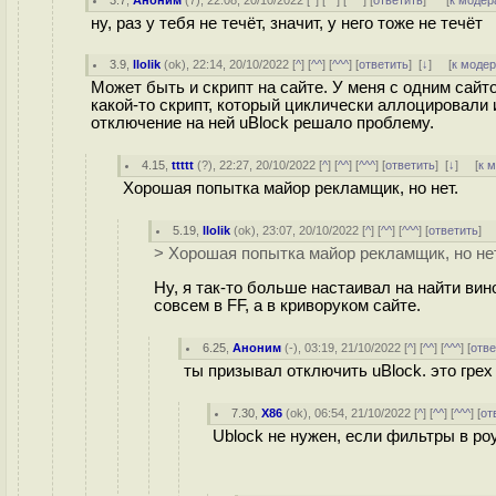
3.7
,
Аноним
(
7
), 22:08, 20/10/2022 [
^
] [
^^
] [
^^^
] [
ответить
]
[
к модер
ну, раз у тебя не течёт, значит, у него тоже не течёт
3.9
,
llolik
(
ok
), 22:14, 20/10/2022 [
^
] [
^^
] [
^^^
] [
ответить
]
[
↓
] [
к моде
Может быть и скрипт на сайте. У меня с одним сайт
какой-то скрипт, который циклически аллоцировали 
отключение на ней uBlock решало проблему.
4.15
,
ttttt
(
?
), 22:27, 20/10/2022 [
^
] [
^^
] [
^^^
] [
ответить
]
[
↓
] [
к 
Хорошая попытка майор рекламщик, но нет.
5.19
,
llolik
(
ok
), 23:07, 20/10/2022 [
^
] [
^^
] [
^^^
] [
ответить
]
> Хорошая попытка майор рекламщик, но нет
Ну, я так-то больше настаивал на найти ви
совсем в FF, а в криворуком сайте.
6.25
,
Аноним
(
-
), 03:19, 21/10/2022 [
^
] [
^^
] [
^^^
] [
отве
ты призывал отключить uBlock. это гре
7.30
,
X86
(
ok
), 06:54, 21/10/2022 [
^
] [
^^
] [
^^^
] [
от
Ublock не нужен, если фильтры в ро