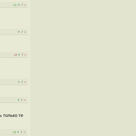
+
–
/
+1
+
–
/
+
–
/
–2
+
–
/
+
–
/
ь только те
+
–
/
+2