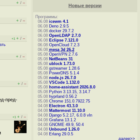
+
–
/
Новые версии
Программы:
+
–
/
06.08
icewm 4.1
06.08
Deno 2.9.5
06.08
docker 29.7.2
06.08
OpenLDAP 2.7.0
+
–
/
+1
06.08
Eclipse 7.121.0
ать
06.08
OpenCloud 7.2.3
06.08
mesa 3d 26.2
05.08
OpenVPN 2.7.6
+
–
/
05.08
NetBeans 31
05.08
ublock 1.73.0
05.08
gstreamer 1.28.6
05.08
PowerDNS 5.1.4
05.08
node.js 26.7.0
05.08
VSCode 1.132.0
+
–
/
05.08
home-assistant 2026.8.0
05.08
Python 3.13.15, 3.14.7
05.08
hyprland 0.56.2
ед-пред-
05.08
Chrome 151.0.7922.75
04.08
Electron 43.3.0
04.08
Mattermost 11.10.0
04.08
Django 5.2.17, 6.0.8
vln
+
–
/
+1
04.08
Grafana 13.1.2
04.08
GNOME 49.9, 50.4
04.08
Unbound 1.26.0
м
04.08
Erlang 29.0.5
далее>>