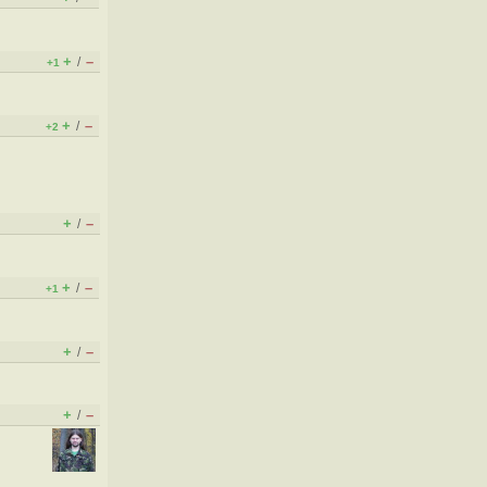
+
–
/
+1
+
–
/
+2
+
–
/
+
–
/
+1
+
–
/
+
–
/