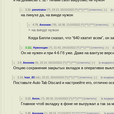
я на девайсах с 32+ гигами своп вырубаю, не нужон
3.20
,
penetrator
(
?
), 23:13, 20/10/2022 [
^
] [
^^
] [
^^^
] [
ответить
]
[
↓
] [
к
на линухе да, на винде нужон
4.78
,
Аноним
(
78
), 16:38, 21/10/2022 [
^
] [
^^
] [
^^^
] [
ответить
]
[
> на винде нужон
Когда Билли сказал, что "640 хватит всем", он з
3.111
,
Нужонщик
(
?
), 21:43, 24/10/2022 [
^
] [
^^
] [
^^^
] [
ответить
]
[
↑
] [
Он не нужен и при 4-6 Гб уже. Даже на вантузе верси
2.8
,
Аноним
(
8
), 22:14, 20/10/2022 [
^
] [
^^
] [
^^^
] [
ответить
]
[
↑
] [
к модерат
Опцию сохранения закрытых вкладок в оперативке вык
2.14
,
Ivan_83
(
ok
), 22:22, 20/10/2022 [
^
] [
^^
] [
^^^
] [
ответить
]
[
↓
] [
к модера
Поставьте Auto Tab Discard и настроейте его, отлично о
3.22
,
Анон.
(
?
), 00:18, 21/10/2022 [
^
] [
^^
] [
^^^
] [
ответить
]
[
к модера
Главное чтоб вкладку в фоне не выгружал а так за
3.38
,
Аноним
(
1
), 09:16, 21/10/2022 [
^
] [
^^
] [
^^^
] [
ответить
]
[
к моде