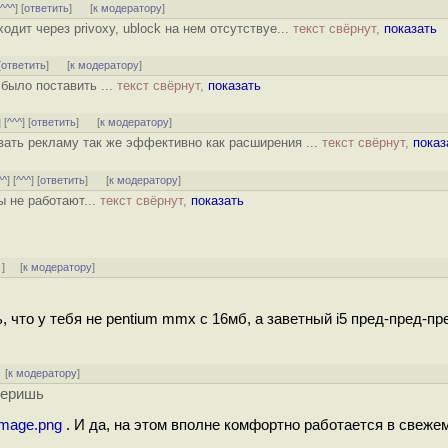
[
^^^
] [
ответить
]
[
к модератору
]
одит через privoxy, ublock на нем отсутствуе...
текст свёрнут,
показать
[
ответить
]
[
к модератору
]
было поставить ...
текст свёрнут,
показать
] [
^^^
] [
ответить
]
[
к модератору
]
вать рекламу так же эффективно как расширения ...
текст свёрнут,
показ
^^
] [
^^^
] [
ответить
]
[
к модератору
]
ы не работают...
текст свёрнут,
показать
↑
] [
к модератору
]
 что у тебя не pentium mmx с 16мб, а заветный i5 пред-пред-пр
[
к модератору
]
веришь
/image.png
. И да, на этом вполне комфортно работается в свеже