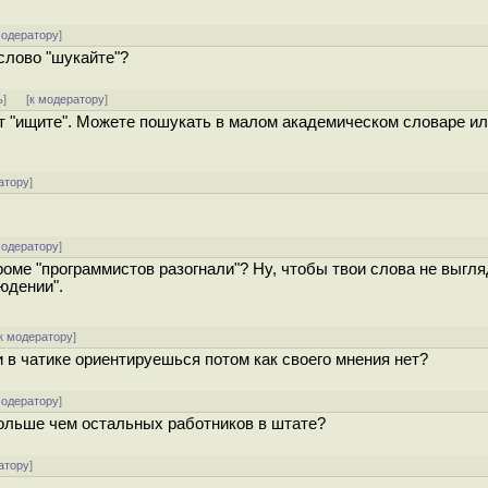
модератору
]
 слово "шукайте"?
ь
]
[
к модератору
]
ет "ищите". Можете пошукать в малом академическом словаре ил
атору
]
модератору
]
роме "программистов разогнали"? Ну, чтобы твои слова не выгл
юдении".
к модератору
]
и в чатике ориентируешься потом как своего мнения нет?
модератору
]
больше чем остальных работников в штате?
атору
]