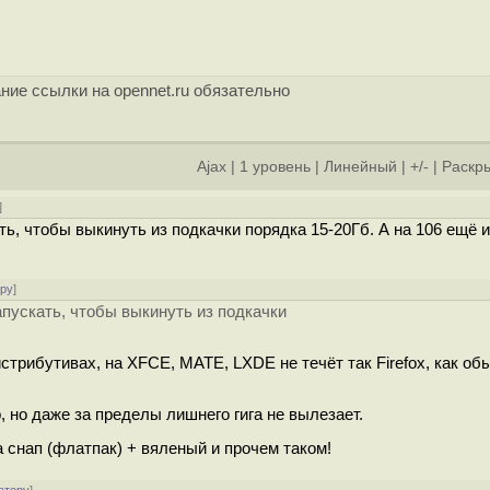
ние ссылки на opennet.ru обязательно
Ajax
|
1 уровень
|
Линейный
|
+/-
|
Раскры
]
ть, чтобы выкинуть из подкачки порядка 15-20Гб. А на 106 ещё 
ору
]
апускать, чтобы выкинуть из подкачки
истрибутивах, на XFCE, MATE, LXDE не течёт так Firefox, как об
, но даже за пределы лишнего гига не вылезает.
а снап (флатпак) + вяленый и прочем таком!