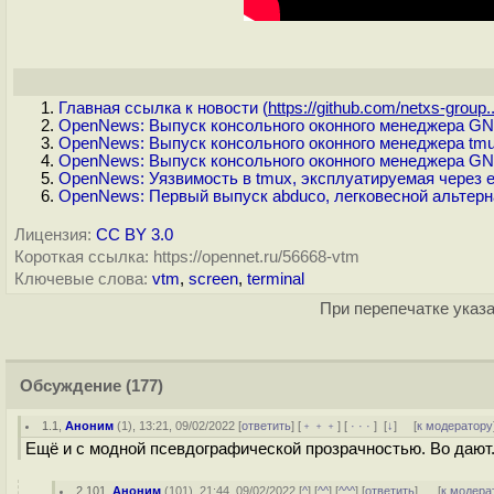
Главная ссылка к новости (
https://github.com/netxs-group..
OpenNews: Выпуск консольного оконного менеджера GNU
OpenNews: Выпуск консольного оконного менеджера tmu
OpenNews: Выпуск консольного оконного менеджера GNU
OpenNews: Уязвимость в tmux, эксплуатируемая через 
OpenNews: Первый выпуск abduco, легковесной альтерн
Лицензия:
CC BY 3.0
Короткая ссылка: https://opennet.ru/56668-vtm
Ключевые слова:
vtm
,
screen
,
terminal
При перепечатке указа
Обсуждение
(177)
1.1
,
Аноним
(
1
), 13:21, 09/02/2022 [
ответить
] [
﹢﹢﹢
] [
· · ·
]
[
↓
] [
к модератору
Ещё и с модной псевдографической прозрачностью. Во дают
2.101
,
Аноним
(
101
), 21:44, 09/02/2022 [
^
] [
^^
] [
^^^
] [
ответить
]
[
к модера