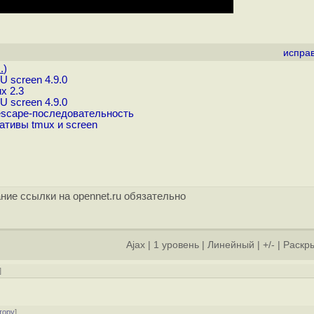
испра
.
)
 screen 4.9.0
x 2.3
 screen 4.9.0
escape-последовательность
ативы tmux и screen
ние ссылки на opennet.ru обязательно
Ajax
|
1 уровень
|
Линейный
|
+/-
|
Раскры
]
.
тору
]