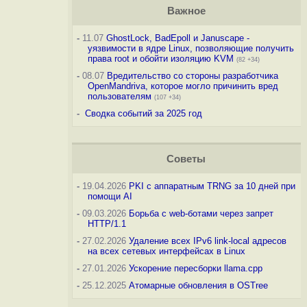
Важное
-
11.07
GhostLock, BadEpoll и Januscape -
уязвимости в ядре Linux, позволяющие получить
права root и обойти изоляцию KVM
(82 +34)
-
08.07
Вредительство со стороны разработчика
OpenMandriva, которое могло причинить вред
пользователям
(107 +34)
-
Сводка событий за 2025 год
Советы
-
19.04.2026
PKI с аппаратным TRNG за 10 дней при
помощи AI
-
09.03.2026
Борьба с web-ботами через запрет
HTTP/1.1
-
27.02.2026
Удаление всех IPv6 link-local адресов
на всех сетевых интерфейсах в Linux
-
27.01.2026
Ускорение пересборки llama.cpp
-
25.12.2025
Атомарные обновления в OSTree