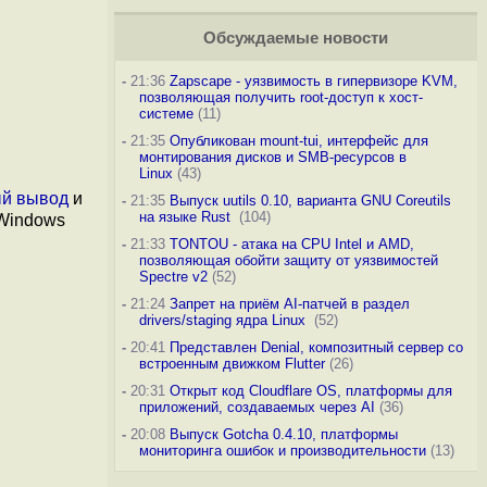
Обсуждаемые новости
-
21:36
Zapscape - уязвимость в гипервизоре KVM,
позволяющая получить root-доступ к хост-
системе
(11)
-
21:35
Опубликован mount-tui, интерфейс для
монтирования дисков и SMB-ресурсов в
Linux
(43)
ый вывод
и
-
21:35
Выпуск uutils 0.10, варианта GNU Coreutils
на языке Rust
(104)
 Windows
-
21:33
TONTOU - атака на CPU Intel и AMD,
позволяющая обойти защиту от уязвимостей
Spectre v2
(52)
-
21:24
Запрет на приём AI-патчей в раздел
drivers/staging ядра Linux
(52)
-
20:41
Представлен Denial, композитный сервер со
встроенным движком Flutter
(26)
-
20:31
Открыт код Cloudflare OS, платформы для
приложений, создаваемых через AI
(36)
-
20:08
Выпуск Gotcha 0.4.10, платформы
мониторинга ошибок и производительности
(13)