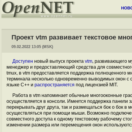
НОВ
Проект vtm развивает текстовое мно
09.02.2022 13:05 (MSK)
Доступен
новый выпуск проекта
vtm
, развивающего 
менеджер и предоставляющий средства для совместного 
tmux, в vtm предоставляется поддержка полноценного м
терминала несколько одновременно выводимых окон с 
языке C++ и
распространяется
под лицензией MIT.
Работа в vtm напоминает обычные многооконные граф
осуществляется в консоли. Имеется поддержка панели за
перекрывать друг друга, так и размещаться бок о бок в 
осуществляться при помощи мыши. Возможно подключен
совместного доступа к одному текстовому рабочему сто
изменении размера или перемещения окон используютс