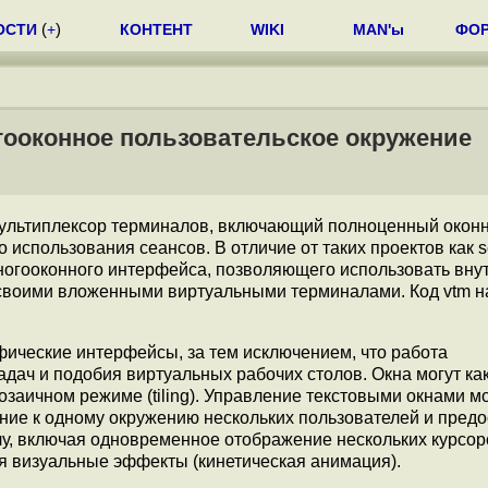
ОСТИ
(
+
)
КОНТЕНТ
WIKI
MAN'ы
ФО
гооконное пользовательское окружение
мультиплексор терминалов, включающий полноценный окон
использования сеансов. В отличие от таких проектов как s
ногооконного интерфейса, позволяющего использовать вну
своими вложенными виртуальными терминалами. Код vtm н
ические интерфейсы, за тем исключением, что работа
дач и подобия виртуальных рабочих столов. Окна могут ка
мозаичном режиме (tiling). Управление текстовыми окнами м
ие к одному окружению нескольких пользователей и пред
лу, включая одновременное отображение нескольких курсор
я визуальные эффекты (кинетическая анимация).