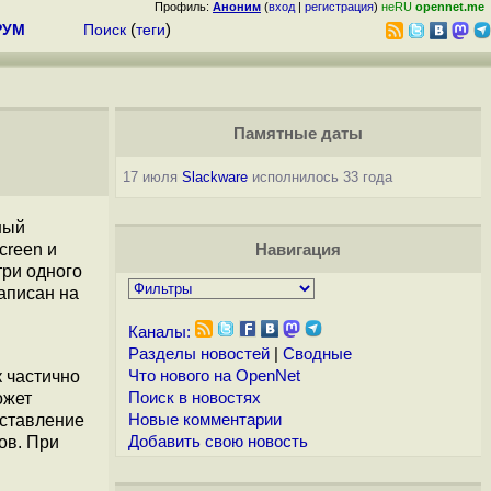
Профиль:
Аноним
(
вход
|
регистрация
)
неRU
opennet.me
РУМ
Поиск
(
теги
)
Памятные даты
17 июля
Slackware
исполнилось 33 года
ный
creen и
Навигация
три одного
аписан на
Каналы:
Разделы новостей
|
Сводные
к частично
Что нового на OpenNet
ожет
Поиск в новостях
оставление
Новые комментарии
ов. При
Добавить свою новость