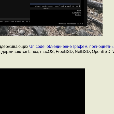
оддерживающих
Unicode
,
объединение графем
,
полноцветн
оддерживаются Linux, macOS, FreeBSD, NetBSD, OpenBSD,