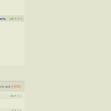
+
–
вить
/
+46
ть всё
|
RSS
+
–
/
+35
+
–
/
–7