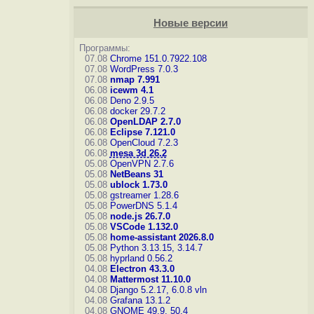
Новые версии
Программы:
07.08
Chrome 151.0.7922.108
07.08
WordPress 7.0.3
07.08
nmap 7.991
06.08
icewm 4.1
06.08
Deno 2.9.5
06.08
docker 29.7.2
06.08
OpenLDAP 2.7.0
06.08
Eclipse 7.121.0
06.08
OpenCloud 7.2.3
06.08
mesa 3d 26.2
05.08
OpenVPN 2.7.6
05.08
NetBeans 31
05.08
ublock 1.73.0
05.08
gstreamer 1.28.6
05.08
PowerDNS 5.1.4
05.08
node.js 26.7.0
05.08
VSCode 1.132.0
05.08
home-assistant 2026.8.0
05.08
Python 3.13.15, 3.14.7
05.08
hyprland 0.56.2
04.08
Electron 43.3.0
04.08
Mattermost 11.10.0
04.08
Django 5.2.17, 6.0.8
vln
04.08
Grafana 13.1.2
04.08
GNOME 49.9, 50.4