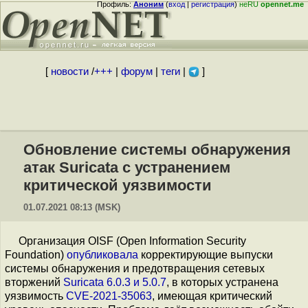
Профиль:
Аноним
(
вход
|
регистрация
)
неRU
opennet.me
[
новости
/
+++
|
форум
|
теги
|
]
Обновление системы обнаружения
атак Suricata с устранением
критической уязвимости
01.07.2021 08:13 (MSK)
Организация OISF (Open Information Security
Foundation)
опубликовала
корректирующие выпуски
системы обнаружения и предотвращения сетевых
вторжений
Suricata 6.0.3 и 5.0.7
, в которых устранена
уязвимость
CVE-2021-35063
, имеющая критический