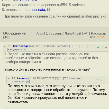
Лицензия:
CC BY 3.0
Короткая ссылка: https://opennet.ru/55415-suricata
Ключевые слова:
suricata
,
ids
При перепечатке указание ссылки на opennet.ru обязательно
Обсуждение
Ajax
|
1 уровень
|
Линейный
|
+/-
|
Раскрыть
(10)
всё
|
RSS
1.1
,
OnTheEdge
(
ok
), 08:19, 01/07/2021 [
ответить
] [
﹢﹢﹢
] [
· · ·
]
[
↓
]
+
–
/
[
к модератору
]
> Подобные пакеты в Suricata распознавались как
ошибочные и обработчики возвращали код ошибки без
разбора содержимого
а какого фига сеанс-то начинался в таком случае?
2.2
,
Аноним
(
2
), 08:25, 01/07/2021 [
^
] [
^^
] [
^^^
] [
ответить
]
+
–
/
[
к модератору
]
Потому что они знали, что все случаи пакетов как того
описывают стандарты они обработать не сумеют. Потому
если бы они дропали коннекшен, то у людей всё ломалось
бы. Вот и решили пропускать всё непонятное и
незнакомое.