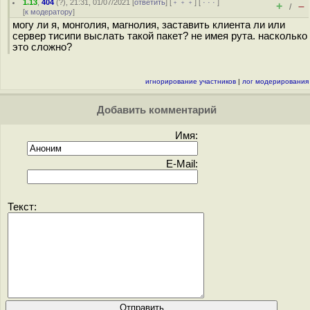
1.13
,
404
(
?
), 21:31, 01/07/2021 [
ответить
] [
﹢﹢﹢
] [
· · ·
]
+
–
/
[
к модератору
]
могу ли я, монголия, магнолия, заставить клиента ли или
сервер тисипи выслать такой пакет? не имея рута. насколько
это сложно?
игнорирование участников
|
лог модерирования
Добавить комментарий
Имя:
E-Mail:
Текст: