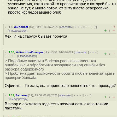
уязвимостью, как в какой-то проприентари: о которой бы ты
узнал не тут, а много потом, от энтузиаста-реверсовика,
просто исследовавшего блоб.
–1
1.5
,
Жироватт
(
ok
), 08:41, 01/07/2021 [
ответить
] [
﹢﹢﹢
] [
· · ·
]
[
↑
]
+
–
[
к модератору
]
/
Хех. И на старуху бывает порнуха
1.10
,
YetAnotherOnanym
(
ok
), 13:51, 01/07/2021 [
ответить
] [
﹢﹢﹢
]
+
–
/
[
· · ·
]
[
к модератору
]
> Подобные пакеты в Suricata распознавались как
ошибочные и обработчики возвращали код ошибки без
разбора содержимого
> Проблема даёт возможность обойти любые анализаторы и
проверки Suricata.
Офигеть... То есть, если прилетело непонятно что - проходи?
1.12
,
Аноним
(
12
), 19:56, 01/07/2021 [
ответить
] [
﹢﹢﹢
] [
· · ·
]
+
–
/
[
к модератору
]
В nmap с лохматого года есть возможность скана такими
пакетами.