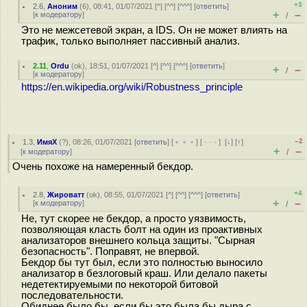
+3
2.6
,
Аноним
(
6
), 08:41, 01/07/2021 [
^
] [
^^
] [
^^^
] [
ответить
]
+
–
[
к модератору
]
/
Это не межсетевой экран, а IDS. Он не может влиять на
трафик, только выполняет пассивный анализ.
2.11
,
Ordu
(
ok
), 18:51, 01/07/2021 [
^
] [
^^
] [
^^^
] [
ответить
]
+
–
/
[
к модератору
]
https://en.wikipedia.org/wiki/Robustness_principle
–2
1.3
,
ИмяХ
(
?
), 08:26, 01/07/2021 [
ответить
] [
﹢﹢﹢
] [
· · ·
]
[
↓
] [
↑
]
+
–
[
к модератору
]
/
Очень похоже на намеренный бекдор.
+4
2.8
,
Жироватт
(
ok
), 08:55, 01/07/2021 [
^
] [
^^
] [
^^^
] [
ответить
]
+
–
[
к модератору
]
/
Не, тут скорее не бекдор, а просто уязвимость,
позволяющая класть болт на один из проактивных
анализаторов внешнего кольца защиты. "Сырная
безопасность". Поправят, не впервой.
Бекдор бы тут был, если это полностью выносило
анализатор в безлоговый краш. Или делало пакеты
недетектируемыми по некоторой битовой
последовательности.
Обиднее было бы, если бы это была бы дыра с