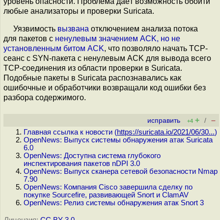
уровень опасности. Проблема даёт возможность обойти
любые анализаторы и проверки Suricata.
Уязвимость
вызвана
отключением анализа потока
для пакетов с
ненулевым значением ACK, но не
установленным битом ACK
, что позволяло начать TCP-
сеанс с SYN-пакета с ненулевым ACK для вывода всего
TCP-соединения из области проверки в Suricata.
Подобные пакеты в Suricata распознавались как
ошибочные и обработчики возвращали код ошибки без
разбора содержимого.
+
–
исправить
/
+4
Главная ссылка к новости (
https://suricata.io/2021/06/30...
)
OpenNews: Выпуск системы обнаружения атак Suricata
6.0
OpenNews: Доступна система глубокого
инспектирования пакетов nDPI 3.0
OpenNews: Выпуск сканера сетевой безопасности Nmap
7.90
OpenNews: Компания Cisco завершила сделку по
покупке Sourcefire, развивающей Snort и ClamAV
OpenNews: Релиз системы обнаружения атак Snort 3